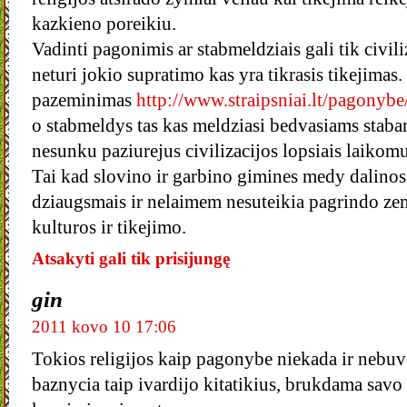
kazkieno poreikiu.
Vadinti pagonimis ar stabmeldziais gali tik civili
neturi jokio supratimo kas yra tikrasis tikejimas
pazeminimas
http://www.straipsniai.lt/pagonyb
o stabmeldys tas kas meldziasi bedvasiams staba
nesunku paziurejus civilizacijos lopsiais laikomu 
Tai kad slovino ir garbino gimines medy dalinos
dziaugsmais ir nelaimem nesuteikia pagrindo ze
kulturos ir tikejimo.
Atsakyti gali tik prisijungę
gin
2011 kovo 10 17:06
Tokios religijos kaip pagonybe niekada ir nebuv
baznycia taip ivardijo kitatikius, brukdama savo 