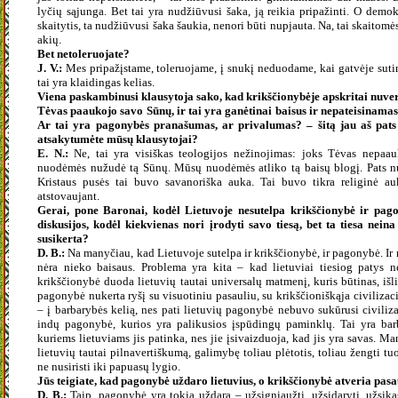
lyčių sąjunga. Bet tai yra nudžiūvusi šaka, ją reikia pripažinti. O demok
skaitytis, ta nudžiūvusi šaka šaukia, nenori būti nupjauta. Na, tai skaitom
akių.
Bet netoleruojate?
J. V.:
Mes pripažįstame, toleruojame, į snukį neduodame, kai gatvėje sut
tai yra klaidingas kelias.
Viena paskambinusi klausytoja sako, kad krikščionybėje apskritai nuv
Tėvas paaukojo savo Sūnų, ir tai yra ganėtinai baisus ir nepateisinama
Ar tai yra pagonybės pranašumas, ar privalumas? – šitą jau aš pat
atsakytumėte mūsų klausytojai?
E. N.:
Ne, tai yra visiškas teologijos nežinojimas: joks Tėvas nepa
nuodėmės nužudė tą Sūnų. Mūsų nuodėmės atliko tą baisų blogį. Pats n
Kristaus pusės tai buvo savanoriška auka. Tai buvo tikra religinė 
atstovaujant.
Gerai, pone Baronai, kodėl Lietuvoje nesutelpa krikščionybė ir pago
diskusijos, kodėl kiekvienas nori įrodyti savo tiesą, bet ta tiesa neina 
susikerta?
D. B.:
Na manyčiau, kad Lietuvoje sutelpa ir krikščionybė, ir pagonybė. Ir
nėra nieko baisaus. Problema yra kita – kad lietuviai tiesiog patys ne
krikščionybė duoda lietuvių tautai universalų matmenį, kuris būtinas, išl
pagonybė nukerta ryšį su visuotiniu pasauliu, su krikščioniškąja civilizacija
– į barbarybės kelią, nes pati lietuvių pagonybė nebuvo sukūrusi civiliza
indų pagonybė, kurios yra palikusios įspūdingų paminklų. Tai yra bar
kuriems lietuviams jis patinka, nes jie įsivaizduoja, kad jis yra savas. 
lietuvių tautai pilnavertiškumą, galimybę toliau plėtotis, toliau žengti tu
ne nusiristi iki papuasų lygio.
Jūs teigiate, kad pagonybė uždaro lietuvius, o krikščionybė atveria pasa
D. B.:
Taip, pagonybė yra tokia uždara – užsigniaužti, užsidaryti, užsikast