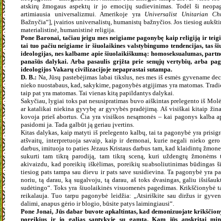
atskirų žmogaus aspektų ir jo emocijų sudievinimas. Todėl ši neopag
artimiausia universalizmui. Amerikoje yra
Universalist Unitarian C
Bažnyčia“], įvairios universalistų, humanistų bažnyčios. Jos tiesiog aukšt
materialistinė, humanistinė religija.
Pone Baronai, tačiau jeigu mes neigiame pagonybę kaip religiją ir teig
tai tuo pačiu neigiame ir šiuolaikines valstybingumo tendencijas, tas 
ideologijas, nes kalbame apie šiuolaikiškumą: homoseksualumas, partn
panašūs dalykai. Arba pasaulis grįžta prie senųjų vertybių, arba pag
ideologijos Vakarų civilizacijoje nepaprastai sutampa.
D. B.:
Na, Jūsų pastebėjimas labai tikslus, nes mes iš esmės gyvename dec
nieko nuostabaus, kad, sakykime, pagonybės atgijimas yra matomas. Tradic
taip pat yra matomas. Tai vienas kitą papildantys dalykai.
Sakyčiau, lygiai toks pat nesusipratimas buvo aiškintas prelegento iš Mo
ar katalikai niekina gyvybę ar gyvybės pradėjimą. Aš visiškai kitaip žina
kovoja prieš abortus. Čia yra visiškos nesąmonės – kai pagonys kalba ap
pasidomi ja. Tada galbūt ją geriau įvertins.
Kitas dalykas, kaip matyti iš prelegento kalbų, tai ta pagonybė yra prisig
atšvaitų, interpretuoja savaip, kaip ir demonai, kurie negali nieko gero 
darbus, imituoja to paties Jėzaus Kristaus darbus tam, kad klaidintų žmones
sukurti tam tikrą parodiją, tam tikrą sceną, kuri uždengtų žmonėms t
akivaizdu, kad poreikių iškėlimas, poreikių suabsoliutinimas būdingas 
tiesiog pats tampa sau dievu ir pats save susidievina. Ta pagonybė yra pak
noriu, tą darau, ką sugalvoju, tą darau, aš toks dvasingas, galiu išsišaukt
sudėtingo“. Toks yra šiuolaikinės visuomenės pagedimas. Krikščionybė t
reikalauja. Tuo tarpu pagonybė leidžia: „Atsiriškite sau diržus ir gyve
dalimi, anapus gėrio ir blogio, būsite patys laimingiausi“.
Pone Jonai, Jūs dabar buvote apkaltintas, kad demonizuojate krikščio
poreikius ir jo galias santykyje su gamta. Kam jūs apskritai min