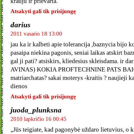
krauju ir prievarta.
Atsakyti gali tik prisijungę
darius
2011 vasario 18 13:00
jau ka ir kalbeti apie tolerancija ,baznycia bijo 
pasaipa niekina pagonis, seniai laikas atskirt ba
gal ji pati? atsiskirs, kliedesius skleisdama. ir da
AVINAS) KOKIA PROFTECHNINE PATS BAIGEI?
matriarchatas? sakai moterys -kraitis ? naujieji ka
dienos
Atsakyti gali tik prisijungę
juoda_plunksna
2010 lapkričio 16 00:45
„Jūs teigiate, kad pagonybė uždaro lietuvius, o 