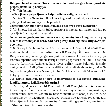
Religinė bendruomenė. Tai ar to užtenka, kad jau galėtume pasakyti, 
pripažįstama kaip religija?
J. V.:
Taip būtent.
Tačiau ji nėra pripažįstama kaip tradicinė religija. Kodėl?
J. V.:
Kodėl – nežinau, to reikia klausti tų, kurie nepripažįsta. O mano nu
galvoja, kad numirėlis jau nebeprisikels.
Numirėlis? Ar Jūs norite pasakyti, kad pagonybė buvo numirusi?
J. V.:
Žinote,
kai tas, kuris žudo, apsisuka ir nueina, tai mano, kad jau p
gatvėje tą žmogų, sako: tavęs nėra.
Na gerai, aš girdėjau, kad vienas iš argumentų, kodėl pagonybė neprip
būtent tos tradicijos ir nėra. Vadinasi gyvoji tradicija neišlaikyta. Ar jūs 
600 metų?
J. V.:
Ji visą laiką buvo. Jeigu iš dabartinės mūsų kultūros, kad ir krikščion
etninius dalykus, tai turėtumėte tikrą krikščionybę. Šiuo metu net krikšč
Bet yra žmonių Lietuvoje, gimusių tokiose šeimose, kurios niekada nepripaž
žmonės tapatina save tik su mūsų kultūros pagoniška dalimi. Aš esu vie
nebuvo katalikas. Atsimenu, kaip tėvas aplink mane šokinėjo ir siūlė
mokyčiausi ir išlaikyčiau visus kvalifikacinius reikalavimus ten, bažnyči
Na, yra ir daugiau tokių žmonių, kurių tėvai ir seneliai laikėsi senojo tik
laikytųsi toliau. Tokie mes ir esame.
Jūs norite pasakyti, kad jeigu iš lietuviškosios pagonybės atimtume
faktiškai turėtų krikščionybės turinį?
J. V.:
Ne, aš sakiau atvirkščiai: jei iš krikščionybės atimtumėme et
krikščionybė. Šiuo metu net ir pačią krikščionybę sudaro pagoniškoji, e
kalendorinės šventės. Jos nieko bendro neturi su filosofija. Bet aš nenei
krikščionybė, ir pagonybė. Pagonybė skiriasi nuo krikščionybės tik tuo
filosofijos ir Rašto ant šitų papročių. Ji juos laiko grynuoliais, savaime 
būtimi, su Dievu ir su pačiu savimi.