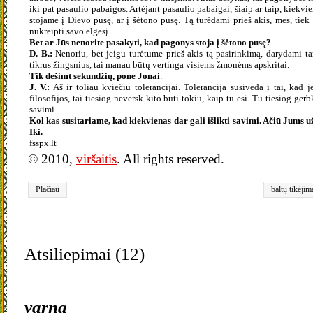
iki pat pasaulio pabaigos. Artėjant pasaulio pabaigai, šiaip ar taip, kiekv
stojame į Dievo pusę, ar į šėtono pusę. Tą turėdami prieš akis, mes, tiek
nukreipti savo elgesį.
Bet ar Jūs nenorite pasakyti, kad pagonys stoja į šėtono pusę?
D. B.:
Nenoriu, bet jeigu turėtume prieš akis tą pasirinkimą, darydami t
tikrus žingsnius, tai manau būtų vertinga visiems žmonėms apskritai.
Tik dešimt sekundžių, pone Jonai
.
J. V.:
Aš ir toliau kviečiu tolerancijai. Tolerancija susiveda į tai, kad j
filosofijos, tai tiesiog neversk kito būti tokiu, kaip tu esi. Tu tiesiog gerb
savimi.
Kol kas susitariame, kad kiekvienas dar gali išlikti savimi. Ačiū Jums už
Iki.
fsspx.lt
© 2010,
viršaitis
. All rights reserved.
Plačiau
baltų tikėjim
Atsiliepimai (12)
varna