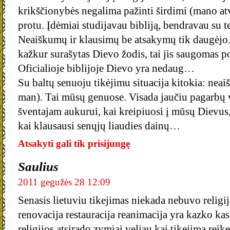
krikščionybės negalima pažinti širdimi (mano atv
protu. Įdėmiai studijavau bibliją, bendravau su t
Neaiškumų ir klausimų be atsakymų tik daugėjo. 
kažkur surašytas Dievo žodis, tai jis saugomas p
Oficialioje biblijoje Dievo yra nedaug…
Su baltų senuoju tikėjimu situacija kitokia: nea
man). Tai mūsų genuose. Visada jaučiu pagarbų 
šventajam aukurui, kai kreipiuosi į mūsų Dievus
kai klausausi senųjų liaudies dainų…
Atsakyti gali tik prisijungę
Saulius
2011 gegužės 28 12:09
Senasis lietuviu tikejimas niekada nebuvo religija
renovacija restauracija reanimacija yra kazko ka
religijos atsirado zymiai veliau kai tikejima reike