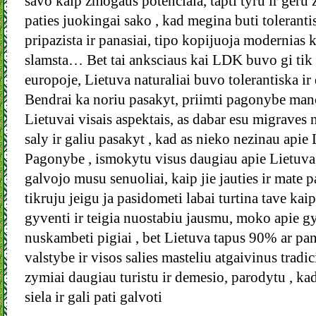
savo kaip zmogaus potenciala, tapti tyru ir geru
paties juokingai sako , kad megina buti tolerant
pripazista ir panasiai, tipo kopijuoja modernias ki
slamsta… Bet tai anksciaus kai LDK buvo gi tik d
europoje, Lietuva naturaliai buvo tolerantiska ir
Bendrai ka noriu pasakyt, priimti pagonybe ma
Lietuvai visais aspektais, as dabar esu migraves 
saly ir galiu pasakyt , kad as nieko nezinau apie 
Pagonybe , ismokytu visus daugiau apie Lietuva
galvojo musu senuoliai, kaip jie jauties ir mate 
tikruju jeigu ja pasidometi labai turtina tave ka
gyventi ir teigia nuostabiu jausmu, moko apie gy
nuskambeti pigiai , bet Lietuva tapus 90% ar pa
valstybe ir visos salies masteliu atgaivinus tradic
zymiai daugiau turistu ir demesio, parodytu , kad 
siela ir gali pati galvoti