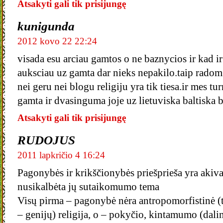
Atsakyti gali tik prisijungę
kunigunda
2012 kovo 22 22:24
visada esu arciau gamtos o ne baznycios ir kad i
auksciau uz gamta dar nieks nepakilo.taip radom 
nei geru nei blogu religiju yra tik tiesa.ir mes tur
gamta ir dvasinguma joje uz lietuviska baltiska b
Atsakyti gali tik prisijungę
RUDOJUS
2011 lapkričio 4 16:24
Pagonybės ir krikščionybės priešprieša yra akivai
nusikalbėta jų sutaikomumo tema
Visų pirma – pagonybė nėra antropomorfistinė (
– genijų) religija, o – pokyčio, kintamumo (dali