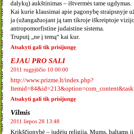
dalykų) aukštinimas – ištvermės tame ugdymas.
Kai kurie klausimai apie pagonybę straipsnyje už
ja (užangažuojant ją tam tikroje iškreiptoje vizij
antropomorfistine judaistine sistema.
Truputį „ne į temą“ kai kur.
Atsakyti gali tik prisijungę
EJAU PRO SALI
2011 rugpjūčio 10 00:00
http://www.prizme.lt/index.php?
Itemid=84&id=213&option=com_content&task
Atsakyti gali tik prisijungę
Vilmis
2011 liepos 28 13:48
Krikščionybė – judėjų religija. Mums, baltams ji