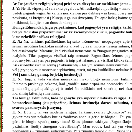
Ar Jūs jaučiate religinį virpesį prieš savo dievybes ar meldžiatės joms
J. V.:
Ne tik virpesį, aš sulaukiu pagalbos. Aš nesikreipiu į policiją – mano
padėti pagauti vagis. Aš kartais nesikreipiu pas daktarą – aš kreipiuosi į sa
nesikuria, aš kreipiuosi į Kūrėją ir gaunu įkvėpimą. Tai apie kokią baimę g
ir tikiuosi, kad jie, man duos dar daugiau.
Kunige Edmundai, jeigu pripažintume, kad pagonybė yra religija, tarkim
bet jei teoriškai pripažintume: ar krikščionybės požiūriu, pagonybė bū
kitas nekrikščioniškas religijas?
E. N.:
Na, tarkime, pažiūrėkime, ką sako „Romuvos“ neopagonys apie š
šeimai nebūtina kažkokia institucija, kad vyras ir moteris tiesiog sutaria,
bei atsakomybė. Matome, kad visiškai nematoma to žmogaus prigimties 
realybės. Tikri pagonys visiškai taip nemanė. Pagoniškos šeimos pagr
nuosavybė. Tai yra, pas pagonis, ir taip pat islame, yra visiškai kitoks šeim
Krikščionybė iškelia šeimą į Sakramentą – tai yra šeimos išaukštinimas.
vėl į gryną vyro ir moters santykiavimą, atseit, tai yra kūdikiškas nekaltas 
Vėl į tam tikrą gamtą, be jokių institucijų?
E. N.:
Taip, ir tada visiškai nuosekliai nieko blogo nematoma, tark
Interneto puslapyje sakoma, kad „vaidilų ratas pripažįsta homoseksual
gimdančiųjų galių akligatvį ir todėl šio reiškinio nei smerkia, nei ska
moralinių kriterijų atmetimas.
Tai kunige Edmundai, tada pagonybė yra superšiuolaikiška religija. J
homoseksualumą jau pripažino, šeimos institucija darosi nebūtina, 
svarsto partnerystės įstatymą.
E. N.:
Būtent, tai yra moderni religija. Tarkime, skaitau „Romuvos“ žur
gyvenimas yra nekaltas būties žaidimas anapus gėrio ir blogio“. Tai yra 
gėrio ir blogio sąvokų nutrynimas! Kitas įdomus sakinys: „Pagoniškoje 
pažinimas liudija žmogaus dieviškumą“. Man rodos, kad tai yra vien
neopagonis – žmogaus sudievinimas. Pats žmogus tampa dievu. Visos tos die