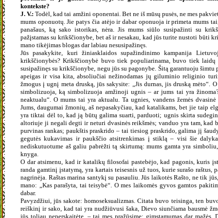
kontekste?
J. V.:
Todėl, kad tai amžini oponentai. Bet ne iš mūsų pusės, ne mes pakviet
mums oponuotų. Jie patys čia atėjo ir dabar oponuoja ir primeta mums tai, 
panašaus, ką sako istorikas, nėra. Jis mums siūlo susipažinti su krik
pažįstamas su krikščionybe, bet aš ir nesakau, kad jūs turite nustoti būti k
mano tikėjimas blogas dar labiau nesusipažinęs.
Jūs pasakykite, kuri žiniasklaidos supažindinimo kampanija Lietuv
krikščionybės? Krikščionybė buvo tiek populiarinama, buvo tiek laidų i
susipažinęs su krikščionybe, negu jūs su pagonybe. Šitą garantuoju šimtu 
apeigas ir visa kita, absoliučiai nežinodamas jų giluminio religinio turi
žmogus į ugnį meta druską, jūs sakysite: „Jis durnas, jis druską mėto“. O 
simbolizuoja, ką simbolizuoja amžinoji ugnis – ar jums tai yra žinoma
neaktualu“. O mums tai yra aktualu. Ta ugnies, vandens žemės dvasinė 
Jums, daugumai žmonių, aš nepasakyčiau, kad katalikams, bet jie taip elgi
yra tiktai dėl to, kad ją būtų galima suarti, parduoti; ugnis skirta sudegint
altoriuje ji negali degti ir neturi dvasinės reikšmės; vanduo yra tam, kad 
purvinas rankas; paukštis praskrido – tai tiesiog praskrido, galima jį šaudy
gegutės kukavimas ir paukščio atsitrenkimas į stiklą – visi šie dalyk
nediskutuotume aš galiu pabrėžti tą skirtumą: mums gamta yra simboliu,
knyga.
O dar atsimenu, kad ir katalikų filosofai pastebėjo, kad pagonis, kuris įs
randa gamtinį įstatymą, yra kartais teisesnis už tuos, kurie surašo raštus, 
nagrinėja. Raštas marina santykį su pasauliu. Jūs laikotės Rašto, ne tik jū
mano: „Kas parašyta, tai teisybė“. O mes laikomės gyvos gamtos pakitim
dabar.
Pavyzdžiui, jūs sakote: homoseksualizmas. Citata buvo teisinga, ten buv
reiškinį ir sako, kad tai yra nudžiūvusi šaka, Dievo siunčiama bausmė žm
jūs toliau neperskaitėte, – tai mes pražūsime: gimstamumas dar mažės. D