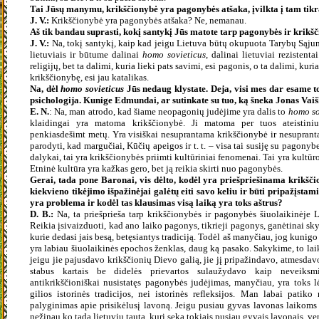
Tai Jūsų manymu, krikščionybė yra pagonybės atšaka, įvilkta į tam tik
J. V.:
Krikščionybė yra pagonybės atšaka? Ne, nemanau.
Aš tik bandau suprasti, kokį santykį Jūs matote tarp pagonybės ir krikšč
J. V.:
Na, tokį santykį, kaip kad jeigu Lietuva būtų okupuota Tarybų Sąjun
lietuviais ir būtume dalinai
homo sovieticus
, dalinai lietuviai rezistent
religijų, bet ta dalimi, kuria lieki pats savimi, esi pagonis, o ta dalimi, kur
krikščionybę, esi jau katalikas.
Na, dėl
homo sovieticus
Jūs nedaug klystate. Deja, visi mes dar esame 
psichologija. Kunige Edmundai, ar sutinkate su tuo, ką šneka Jonas Vai
E. N.
: Na, man atrodo, kad šiame neopagonių judėjime yra dalis to
homo so
klaidingai yra matoma krikščionybė. Ji matoma per tuos ateistini
penkiasdešimt metų. Yra visiškai nesuprantama krikščionybė ir nesupran
parodyti, kad margučiai, Kūčių apeigos ir t. t. – visa tai susiję su pagonybe
dalykai, tai yra krikščionybės priimti kultūriniai fenomenai. Tai yra kultūro
Etninė kultūra yra kažkas gero, bet ją reikia skirti nuo pagonybės.
Gerai, tada pone Baronai, vis dėlto, kodėl yra priešpriešinama krikšč
kiekvieno tikėjimo išpažinėjai galėtų eiti savo keliu ir būti pripažįsta
yra problema ir kodėl tas klausimas visą laiką yra toks aštrus?
D. B.:
Na, ta priešprieša tarp krikščionybės ir pagonybės šiuolaikinėje 
Reikia įsivaizduoti, kad ano laiko pagonys, tikrieji pagonys, ganėtinai sky
kurie dedasi jais besą, betęsiantys tradiciją. Todėl aš manyčiau, jog kunig
yra labiau šiuolaikinės epochos ženklas, daug ką pasako. Sakykime, to lai
jeigu jie pajusdavo krikščionių Dievo galią, jie jį pripažindavo, atmesda
stabus kartais be didelės prievartos sulaužydavo kaip neveiksmi
antikrikščioniškai nusistatęs pagonybės judėjimas, manyčiau, yra toks lė
gilios istorinės tradicijos, nei istorinės refleksijos. Man labai pati
palyginimas apie prisikėlusį lavoną. Jeigu pusiau gyvas lavonas laikoms v
nežinau ko tada lietuvių tauta, kuri seka tokiais pusiau gyvais lavonais, ver