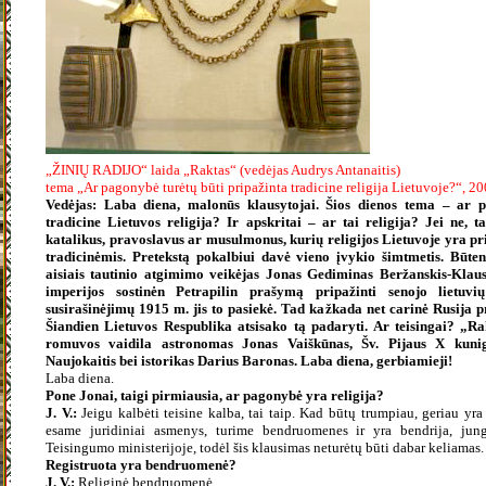
„ŽINIŲ RADIJO“ laida „Raktas“ (vedėjas Audrys Antanaitis)
tema „Ar pagonybė turėtų būti pripažinta tradicine religija Lietuvoje?“, 2
Vedėjas: Laba diena, malonūs klausytojai. Šios dienos tema – ar p
tradicine Lietuvos religija? Ir apskritai – ar tai religija? Jei ne,
katalikus, pravoslavus ar musulmonus, kurių religijos Lietuvoje yra pr
tradicinėmis. Pretekstą pokalbiui davė vieno įvykio šimtmetis. Būten
aisiais tautinio atgimimo veikėjas Jonas Gediminas Beržanskis-Klausu
imperijos sostinėn Petrapilin prašymą pripažinti senojo lietuvi
susirašinėjimų 1915 m. jis to pasiekė. Tad kažkada net carinė Rusija p
Šiandien Lietuvos Respublika atsisako tą padaryti. Ar teisingai? „Ra
romuvos vaidila astronomas Jonas Vaiškūnas, Šv. Pijaus X kuni
Naujokaitis bei istorikas Darius Baronas. Laba diena, gerbiamieji!
Laba diena.
Pone Jonai, taigi pirmiausia, ar pagonybė yra religija?
J. V.:
Jeigu kalbėti teisine kalba, tai taip. Kad būtų trumpiau, geriau yra
esame juridiniai asmenys, turime bendruomenes ir yra bendrija, jung
Teisingumo ministerijoje, todėl šis klausimas neturėtų būti dabar keliamas.
Registruota yra bendruomenė?
J. V.:
Religinė bendruomenė.