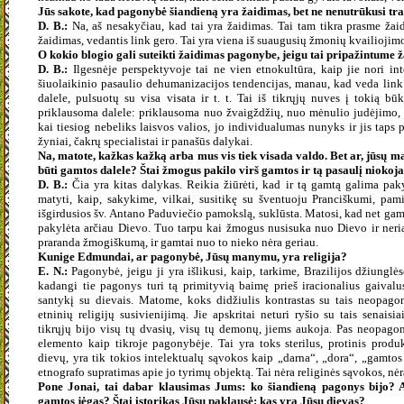
Jūs sakote, kad pagonybė šiandieną yra žaidimas, bet ne nenutrūkusi tra
D. B.:
Na, aš nesakyčiau, kad tai yra žaidimas. Tai tam tikra prasme žaid
žaidimas, vedantis link gero. Tai yra viena iš suaugusių žmonių kvailiojim
O kokio blogio gali suteikti žaidimas pagonybe, jeigu tai pripažintume
D. B.:
Ilgesnėje perspektyvoje tai ne vien etnokultūra, kaip jie nori inter
šiuolaikinio pasaulio dehumanizacijos tendencijas, manau, kad veda lin
dalele, pulsuotų su visa visata ir t. t. Tai iš tikrųjų nuves į tokią 
priklausoma dalele: priklausoma nuo žvaigždžių, nuo mėnulio judėjimo, 
kai tiesiog nebeliks laisvos valios, jo individualumas nunyks ir jis taps 
žyniai, čakrų specialistai ir panašūs dalykai.
Na, matote, kažkas kažką arba mus vis tiek visada valdo. Bet ar, jūsų 
būti gamtos dalele? Štai žmogus pakilo virš gamtos ir tą pasaulį niokoja
D. B.:
Čia yra kitas dalykas. Reikia žiūrėti, kad ir tą gamtą galima pak
matyti, kaip, sakykime, vilkai, susitikę su šventuoju Pranciškumi, pam
išgirdusios šv. Antano Paduviečio pamokslą, suklūsta. Matosi, kad net ga
pakylėta arčiau Dievo. Tuo tarpu kai žmogus nusisuka nuo Dievo ir neria s
praranda žmogiškumą, ir gamtai nuo to nieko nėra geriau.
Kunige Edmundai, ar pagonybė, Jūsų manymu, yra religija?
E. N.:
Pagonybė, jeigu ji yra išlikusi, kaip, tarkime, Brazilijos džiunglėse
kadangi tie pagonys turi tą primityvią baimę prieš iracionalius gaivalu
santykį su dievais. Matome, koks didžiulis kontrastas su tais neopagon
etninių religijų susivienijimą. Jie apskritai neturi ryšio su tais senaisia
tikrųjų bijo visų tų dvasių, visų tų demonų, jiems aukoja. Pas neopagoni
elemento kaip tikroje pagonybėje. Tai yra toks sterilus, protinis prod
dievų, yra tik tokios intelektualų sąvokos kaip „darna“, „dora“, „gamtos 
etnografo supratimas apie jo tyrimų objektą. Tai nėra religinės sąvokos, nėr
Pone Jonai, tai dabar klausimas Jums: ko šiandieną pagonys bijo? Ar
gamtos jėgas? Štai istorikas Jūsų paklausė: kas yra Jūsų dievas?