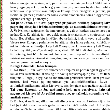
blogio savyje, manysime, kad, pvz., vyras ir moteris yra kaip kūdikėliai, k
laisvą sąjungą ir t. t., tai bus grynos iliuzijos, visiškas tų didelių pr
realistiška, ir ji realistiškai, aktyviai kovoja prieš žmogaus sugedimą, 
išeitis. Jeigu mes pasiduosime toms visoms nuodėmėms, toms blogybėms ar
grįšime vėl atgal į barbarybę.
Tai pone Jonai, ar tikrai pagonybė pripažįsta neribotą papročių lais
papročių laisvę, kad ir šeimos institucijoje, ar nustumia šeimos instituc
J. V.:
Ne, nepripažįstame, čia interpretacija, galbūt kažkas pasakė, nes pa
nedraudžia. Katalikai, jei juos apklausime ir skaitysime jų straipsnius, g
baisu. Bet aš tikrai gerbiu krikščionybę ta dalimi, kiek ji kovoja už tradi
Visose tose Europos parlamento batalijose visą laiką palaikau krikščio
tokias dideles auditorijas kaip krikščionys, bet konservatyvią krikščiony
kviečiu ją būti „neo-“, atsinaujinusia, kitaip žiūrėti į reiškinius, mūsų mo
iš protėvių, turi būti laikomasi. Nemanau, kad tarp mūsų tie moraliniai s
skiriasi kai kurios mūsų aksiomos, dogmos, bet konservatyvumas – ne. Šia 
visiškai priimtina krikščionybė.
Kunige Edmundai, labai trumpai.
E. N.:
Buvo „Romuvos“ bendruomenės kreipimasis prieš rengiant gyventoj
laikai save laisvamaniu ir tiesiog turi savitą supratimą apie pasaulį, tai tu
tikėjimo“. Taigi, jie lyg bando mobilizuoti praktiškai visus, kam yra sve
matosi, kad visas jų supratimas yra antikrikščioniškas. Buvo 
antikrikščioniškas nuotaikas Lietuvoje, prisidengiant tais gražiais tautiškai
Tai pone Baronai, ar Jūs turėtumėte kokį nors pasiūlymą, kaip taik
pagonybei Lietuvoje? Ar palikti
status quo
, ar kažkokių sprendimų vis d
amžiais rusenti?
D. B.:
Na, aš nežinau, aišku, yra reikalinga tam tikra dozė tolerancijos. S
kad jų klaidos man padeda geriau suprasti krikščionybės grožį. Už tai ji
atrodo, verčia labiau rūpintis savo tikėjimu. Kitas dalykas, tas pagonybės ir