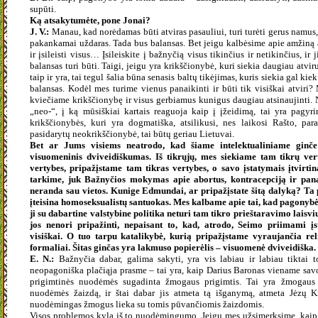
supūti.
Ką atsakytumėte, pone Jonai?
J. V.:
Manau, kad norėdamas būti atviras pasauliui, turi turėti gerus namus, 
pakankamai uždaras. Tada bus balansas. Bet jeigu kalbėsime apie amžiną a
ir įsileisti visus… Įsileiskite į bažnyčią visus tikinčius ir netikinčius, ir 
balansas turi būti. Taigi, jeigu yra krikščionybė, kuri siekia daugiau atvi
taip ir yra, tai tegul šalia būna senasis baltų tikėjimas, kuris siekia gal k
balansas. Kodėl mes turime vienus panaikinti ir būti tik visiškai atviri
kviečiame krikščionybę ir visus gerbiamus kunigus daugiau atsinaujinti. 
„neo-“, į ką mūsiškiai kartais reaguoja kaip į įžeidimą, tai yra pagyr
krikščionybės, kuri yra dogmatiška, atsilikusi, nes laikosi Rašto, par
pasidarytų neokrikščionybė, tai būtų geriau Lietuvai.
Bet ar Jums visiems neatrodo, kad šiame intelektualiniame ginče 
visuomeninis dviveidiškumas. Iš tikrųjų, mes siekiame tam tikrų ve
vertybes, pripažįstame tam tikras vertybes, o savo įstatymais įtvirtin
tarkime, juk Bažnyčios mokymas apie abortus, kontracepciją ir pan
neranda sau vietos. Kunige Edmundai, ar pripažįstate šitą dalyką? Ta p
įteisina homoseksualistų santuokas. Mes kalbame apie tai, kad pagonybė
ji su dabartine valstybine politika neturi tam tikro prieštaravimo laisvių 
jos nenori pripažinti, nepaisant to, kad, atrodo, Seimo priimami į
visiškai. O tuo tarpu katalikybė, kurią pripažįstame vyraujančia rel
formaliai. Šitas ginčas yra lakmuso popierėlis – visuomenė dviveidiška. V
E. N.:
Bažnyčia dabar, galima sakyti, yra vis labiau ir labiau tiktai
neopagoniška plačiąja prasme – tai yra, kaip Darius Baronas viename savo
prigimtinės nuodėmės sugadinta žmogaus prigimtis. Tai yra žmogaus p
nuodėmės žaizdą, ir štai dabar jis atmeta tą išganymą, atmeta Jėzų Kr
nuodėmingas žmogus lieka su tomis pūvančiomis žaizdomis.
Visos problemos kyla iš to nuodėmingumo. Jeigu mes užsimerksime, kai