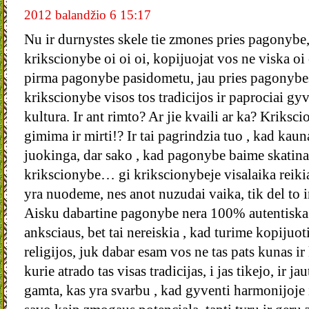
2012 balandžio 6 15:17
Nu ir durnystes skele tie zmones pries pagonybe
krikscionybe oi oi oi, kopijuojat vos ne viska oi 
pirma pagonybe pasidometu, jau pries pagonybes
krikscionybe visos tos tradicijos ir paprociai gy
kultura. Ir ant rimto? Ar jie kvaili ar ka? Kriksc
gimima ir mirti!? Ir tai pagrindzia tuo , kad kaun
juokinga, dar sako , kad pagonybe baime skatina 
krikscionybe… gi krikscionybeje visalaika reikia 
yra nuodeme, nes anot nuzudai vaika, tik del to ir
Aisku dabartine pagonybe nera 100% autentiska i
anksciaus, bet tai nereiskia , kad turime kopijuot
religijos, juk dabar esam vos ne tas pats kunas i
kurie atrado tas visas tradicijas, i jas tikejo, ir ja
gamta, kas yra svarbu , kad gyventi harmonijoje ir