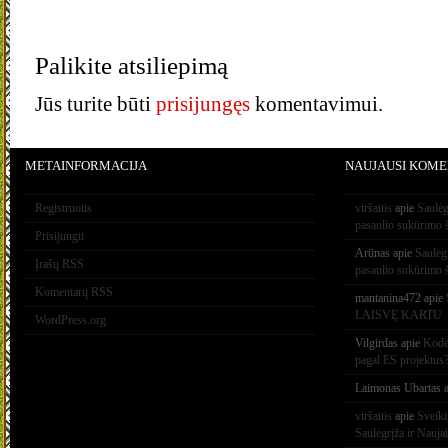
Palikite atsiliepimą
Jūs turite būti
prisijungęs
komentavimui.
METAINFORMACIJA
NAUJAUSI KOME
Registruotis
viršaitis
apie
Saulėg
pasaulio sukūrimo 
Prisijungti
Arūnas
apie
Saulėg
Įrašų RSS
pasaulio sukūrimo 
Komentarų RSS
mantanina472
apie
LAISVĘ KARTU
WordPress.org
Vilgirdas
apie
Kodėl
pagal ES projektus
Laimonas Ubartas
a
viršaitis
apie
Sveik
Saulėgrįža ir Nauja