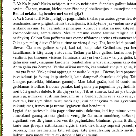
J. V.:
Ko bijom? Nieko nebijom ir nieko nebijosim. Šiandien galbūt labiaus
savimi. Čia yra, manau, kiekvienam žinoma globalizacijos, nutautėjimo pr
Bet tai nelabai ką bendro turi su religija?
J. V.:
Būtent turi! Mūsų religijos pagrindinis tikslas yra tautos gyvasties, 
remdamiesi savo prigimtinėmis tradicijomis, išlaikytume jas vardan sav
išlikimo savimi. Tai pagrindinis principas, kuris, beje, skiriasi nuo kitų re
kosmopolitinės, tarptautinės. Mes ta prasme esame tautinė religija ir
neišnyktų. Galbūt šiuo požiūriu mes esame uždaresni atviros visuomenės id
O kas yra mūsų dievas? Mes turime ne vieną dievą. Tas, kuris kūrė pasaulį
dievas. Čia mes galime sakyti, kad tai, kaip sakė Gediminas, yra b
katalikams, ir kitų tautų atstovams. Tačiau yra kitos galios, kurias mes 
vardinti, jos žinomos visiems. Pirmiausia tai yra Perkūnas – tai yra galia, 
galia mes santykiaujame kasdieną. Simboliškai ji vizualizuojama kaip dang
Antra galia yra Žemyna. Vardas aiškiai nurodo, kas simbolizuoja tą galią, k
– tai yra žemė. Viską tikrai apjungia pasaulio kūrėjas – Dievas, kurį paprast
įsivaizduoti jo šviesą kaip simbolį, kaip daugmaž abstraktų dalyką. Tai
žmogus pasitelkia, būdamas gamtoje. Man labai gražu, kad iš esmės mes
gerbiamas istorikas Baronas pasakė, kad gamta yra pagonims pagrindinis da
nori būti gamtos dalele. Iš tikrųjų yra taip. Tik aš atmetu, kad tai yra blo
jausti ją, ritmiškai jausti, susiliesdami su ja, bendraudami su ja kaip su 
svetimu, kuris yra tiktai mūsų medžiaga, kuri palengvina mums gyvenimą. J
įsikūnijimas, ir mes su ja turime lygiavertiškai bendrauti.
Lygiai iš to paties plaukia pagrindinė mūsų doktrina, kad ir gimimas verta
atmesdami gamtą, atmeta gimimo vertę, jie čia mato nuodėmę, kažkokį d
atgailauti vos tik gimus arba vos tik pagimdžius. Gimimas, gamta iš tikrų
kurie mus įkvepia atitinkamai elgtis ir šiek tiek kitaip suprasti pasaul
pabrėžti, mes neatmetame kitų religijų, kitų pasaulėžiūrų uždaro savito t
laikytų savo pasaulėžiūrą aukštesne ir bruktų mums.