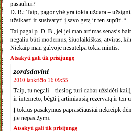
pasauliui?
D. B.: Taip, pagonybė yra tokia uždara – užsignia
užsikasti ir susivaryti į savo getą ir ten supūti.“
Tai pagal p. D. B., jei jei man artimas senasis balt
negaliu būti modernus, šiuolaikiškas, atviras, k
Niekaip man galvoje nesutelpa tokia mintis.
Atsakyti gali tik prisijungę
zordsdavini
2010 lapkričio 16 09:55
Taip, tu negali – tiesiog turi dabar užsidėti kailį
ir interneto, bėgti į artimiausią rezervatą ir ten 
Į tokius pasakymus paprasčiausiai nekreipk dėm
jie nepasižymi.
Atsakyti gali tik prisijungę