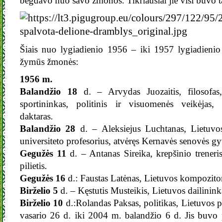
bėgdavo nuo savo žmonos. Tikriausiai jie visi buvo ta
Šiais nuo lygiadienio 1956 – iki 1957 lygiadieni
žymūs žmonės:
1956 m.
Balandžio 18
d. – Arvydas Juozaitis, filosofas, 
sportininkas, politinis ir visuomenės veikėjas,
daktaras.
Balandžio 28
d. – Aleksiejus Luchtanas, Lietuvos
universiteto profesorius, atvėręs Kernavės senovės gy
Gegužės 11
d. – Antanas Sireika, krepšinio treneri
pilietis.
Gegužės 16
d.: Faustas Latėnas, Lietuvos kompozitor
Birželio 5
d. – Kęstutis Musteikis, Lietuvos dailinink
Birželio 10
d.:Rolandas Paksas, politikas, Lietuvos 
vasario 26 d. iki 2004 m. balandžio 6 d. Jis buvo 