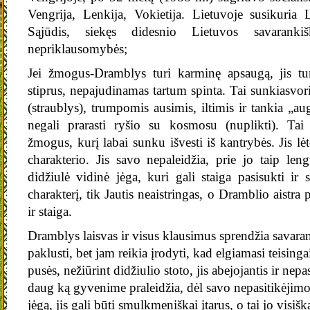
Vengrija, Lenkija, Vokietija. Lietuvoje susikuria
Sąjūdis, siekęs didesnio Lietuvos savarank
nepriklausomybės;
Jei žmogus-Dramblys turi karminę apsaugą, jis tur
stiprus, nepajudinamas tartum spinta. Tai sunkiasvoris
(straublys), trumpomis ausimis, iltimis ir tankia „au
negali prarasti ryšio su kosmosu (nuplikti). Tai i
žmogus, kurį labai sunku išvesti iš kantrybės. Jis lė
charakterio. Jis savo nepaleidžia, prie jo taip lengv
didžiulė vidinė jėga, kuri gali staiga pasisukti ir s
charakterį, tik Jautis neaistringas, o Dramblio aistra 
ir staiga.
Dramblys laisvas ir visus klausimus sprendžia savaranki
paklusti, bet jam reikia įrodyti, kad elgiamasi teisingai
pusės, nežiūrint didžiulio stoto, jis abejojantis ir nep
daug ką gyvenime praleidžia, dėl savo nepasitikėjimo. N
jėgą, jis gali būti smulkmeniškai įtarus, o tai jo visiš