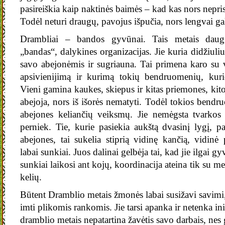
pasireiškia kaip naktinės baimės – kad kas nors neprisė
Todėl neturi draugų, pavojus išpučia, nors lengvai gale
Drambliai – bandos gyvūnai. Tais metais daug z
„bandas“, dalykines organizacijas. Jie kuria didžiuli
savo abejonėmis ir sugriauna. Tai primena karo su
apsivienijimą ir kurimą tokių bendruomenių, kur
Vieni gamina kaukes, skiepus ir kitas priemones, kitos
abejoja, nors iš išorės nematyti. Todėl tokios bend
abejones keliančių veiksmų. Jie nemėgsta tvarkos i
perniek. Tie, kurie pasiekia aukštą dvasinį lygį, 
abejones, tai sukelia stiprią vidinę kančią, vidin
labai sunkiai. Juos dalinai gelbėja tai, kad jie ilgai 
sunkiai laikosi ant kojų, koordinacija ateina tik su me
kelių.
Būtent Dramblio metais žmonės labai susižavi savimi
imti plikomis rankomis. Jie tarsi apanka ir netenka ini
dramblio metais nepatartina žavėtis savo darbais, nes