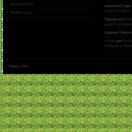
Komentarų RSS
mantanina472
apie
LAISVĘ KARTU
WordPress.org
Vilgirdas
apie
Kodėl
pagal ES projektus
Laimonas Ubartas
a
viršaitis
apie
Sveik
Saulėgrįža ir Nauja
© Baltai.lt, 2010