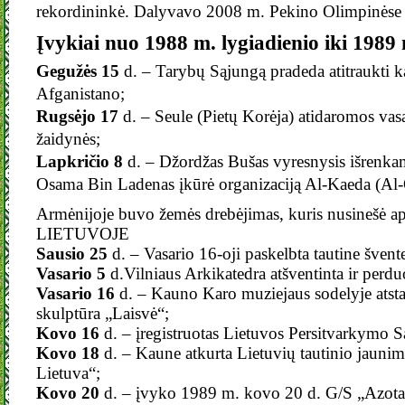
rekordininkė. Dalyvavo 2008 m. Pekino Olimpinėse
Įvykiai nuo 1988 m. lygiadienio iki 1989 
Gegužės 15
d. – Tarybų Sąjungą pradeda atitraukti ka
Afganistano;
Rugsėjo 17
d. – Seule (Pietų Korėja) atidaromos vas
žaidynės;
Lapkričio 8
d. – Džordžas Bušas vyresnysis išrenka
Osama Bin Ladenas įkūrė organizaciją Al-Kaeda (Al-
Armėnijoje buvo žemės drebėjimas, kuris nusinešė a
LIETUVOJE
Sausio 25
d. – Vasario 16-oji paskelbta tautine švent
Vasario 5
d.Vilniaus Arkikatedra atšventinta ir perduo
Vasario 16
d. – Kauno Karo muziejaus sodelyje atsta
skulptūra „Laisvė“;
Kovo 16
d. – įregistruotas Lietuvos Persitvarkymo S
Kovo 18
d. – Kaune atkurta Lietuvių tautinio jaunim
Lietuva“;
Kovo 20
d. – įvyko 1989 m. kovo 20 d. G/S „Azotas