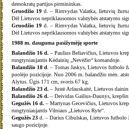
demokratų partijos pirmininkas.
Gruodžio 19
d. – Rimvydas Valatka, lietuvių žurnal
Dėl Lietuvos nepriklausomos valstybės atstatymo sign
Gruodžio 19
d. – Rimvydas Valatka, lietuvių žurnal
Dėl Lietuvos nepriklausomos valstybės atstatymo sign
1988 m.
dauguma pasižymėję sporte
Balandžio 16 d.
– Paulius Beliavičius, Lietuvos krep
rungtyniaujantis Kėdainių „Nevėžio“ komandoje.
Balandžio 18 d
. – Tomas Jaskys, Lietuvos futbolo ža
puolėjo pozicijoje. Nuo 2006 m. balandžio mėn. atst
Alytus. Ūgis 171 cm, svoris 67 kg.
Balandžio 23 d.
– Justė Arlauskaitė, Lietuvos dainin
Balandžio 26 d.
– Deividas Gailius-Daunys, krepšini
Gegužės 16
d.
– Martynas Gecevičius, Lietuvos krep
rungtyniaujantis Vilniaus „Lietuvos Ryte“.
Gegužės 23
d. – Darius Cibulskas, Lietuvos futbolo ž
saugo pozicijoje.