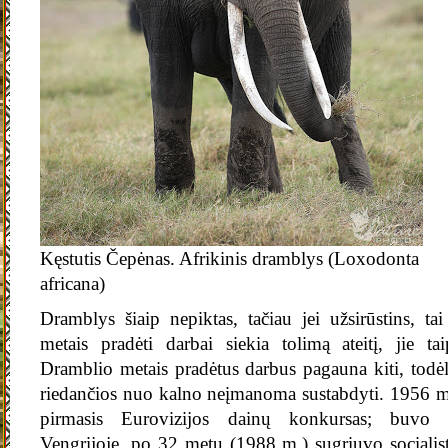
Kęstutis Čepėnas. Afrikinis dramblys (Loxodonta
africana)
Dramblys šiaip nepiktas, tačiau jei užsirūstins, ta
metais pradėti darbai siekia tolimą ateitį, jie ta
Dramblio metais pradėtus darbus pagauna kiti, todė
riedančios nuo kalno neįmanoma sustabdyti. 1956 m
pirmasis Eurovizijos dainų konkursas; buvo nu
Vengrijoje, po 32 metų (1988 m.) sugriuvo socialistin