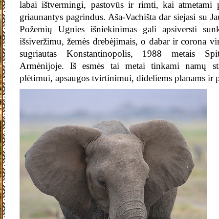
labai ištvermingi, pastovūs ir rimti, kai atmetami pa
griaunantys pagrindus. Aša-Vachišta dar siejasi su Jau
Požemių Ugnies išniekinimas gali apsiversti sunki
išsiveržimu, žemės drebėjimais, o dabar ir corona
sugriautas Konstantinopolis, 1988 metais Spi
Armėnijoje. Iš esmės tai metai tinkami namų st
plėtimui, apsaugos tvirtinimui, dideliems planams ir 