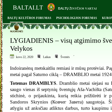
BALTŲ KULTŪROS FORUMAS
PSICHOLOGIJOS FORUMAS
KURO
0
LYGIADIENIS – visų atgimimo švent
Velykos
,
kovo 22, 2020
Laikas
Šventės
Indoiranėnų metskaitliu remiasi ir mūsų protėviai. Pag
metai pagal Saturno ciklą – DRAMBLIO metai 1924
Totemas DRAMBLYS
. Dramblio metai siejasi su 
saugo vienas iš septynių šventųjų Aša-Vachišta (S
stichinė, o prijaukinta, kurią reikia prižiūrėti ir
Sandoros Skrynios (Ковчег Завета) saugotoja. Ši
atlygiu už anksčiau atliktus darbus, turto kaupimu i