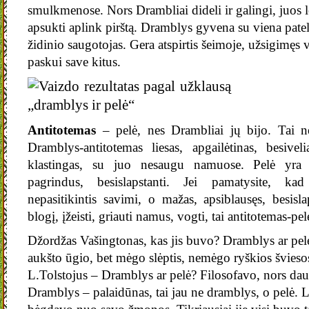
smulkmenose. Nors Drambliai dideli ir galingi, juos l
apsukti aplink pirštą. Dramblys gyvena su viena patele,
židinio saugotojas. Gera atspirtis šeimoje, užsigimę
paskui save kitus.
Antitotemas
– pelė, nes Drambliai jų bijo. Tai ne 
Dramblys-antitotemas liesas, apgailėtinas, besivel
klastingas, su juo nesaugu namuose. Pelė yra bai
pagrindus, besislapstanti. Jei pamatysite, ka
nepasitikintis savimi, o mažas, apsiblausęs, besisla
blogį, įžeisti, griauti namus, vogti, tai antitotemas-pele
Džordžas Vašingtonas, kas jis buvo? Dramblys ar pel
aukšto ūgio, bet mėgo slėptis, nemėgo ryškios švie
L.Tolstojus – Dramblys ar pelė? Filosofavo, nors dau
Dramblys – palaidūnas, tai jau ne dramblys, o pelė. 