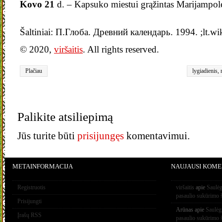
Kovo 21
d. – Kapsuko miestui grąžintas Marijampol
Šaltiniai: П.Глоба. Древний календарь. 1994. ;lt.wi
© 2020,
viršaitis
. All rights reserved.
Plačiau
lygiadienis
,
Palikite atsiliepimą
Jūs turite būti
prisijungęs
komentavimui.
METAINFORMACIJA
NAUJAUSI KOME
Registruotis
viršaitis
apie
Saulėg
pasaulio sukūrimo 
Prisijungti
Arūnas
apie
Saulėg
Įrašų RSS
pasaulio sukūrimo 