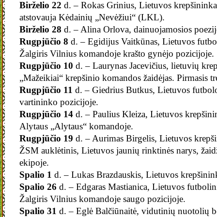
Birželio 22
d. – Rokas Grinius, Lietuvos krepšinink
atstovauja Kėdainių „Nevėžiui“ (LKL).
Birželio 28
d. – Alina Orlova, dainuojamosios poezijos
Rugpjūčio 8
d. – Egidijus Vaitkūnas, Lietuvos futbo
Žalgiris Vilnius komandoje krašto gynėjo pozicijoje.
Rugpjūčio 10
d. – Laurynas Jacevičius, lietuvių kre
„Mažeikiai“ krepšinio komandos žaidėjas. Pirmasis tr
Rugpjūčio 11
d. – Giedrius Butkus, Lietuvos futbolo 
vartininko pozicijoje.
Rugpjūčio 14
d. – Paulius Kleiza, Lietuvos krepšini
Alytaus „Alytaus“ komandoje.
Rugpjūčio 19
d. – Aurimas Birgelis, Lietuvos krepš
ŽSM auklėtinis, Lietuvos jaunių rinktinės narys, žaid
ekipoje.
Spalio 1
d. – Lukas Brazdauskis, Lietuvos krepšinin
Spalio 26
d. – Edgaras Mastianica, Lietuvos futbolin
Žalgiris Vilnius komandoje saugo pozicijoje.
Spalio 31
d. – Eglė Balčiūnaitė, vidutinių nuotolių 