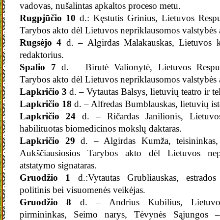
vadovas, nušalintas apkaltos proceso metu.
Rugpjūčio 10
d.: Kęstutis Grinius, Lietuvos Resp
Tarybos akto dėl Lietuvos nepriklausomos valstybės a
Rugsėjo 4
d. – Algirdas Malakauskas, Lietuvos k
redaktorius.
Spalio 7
d. – Birutė Valionytė, Lietuvos Respub
Tarybos akto dėl Lietuvos nepriklausomos valstybės a
Lapkričio 3
d. – Vytautas Balsys, lietuvių teatro ir tel
Lapkričio 18
d. – Alfredas Bumblauskas, lietuvių ist
Lapkričio 24
d. – Ričardas Janilionis, Lietuvos
habilituotas biomedicinos mokslų daktaras.
Lapkričio 29
d. – Algirdas Kumža, teisininkas,
Aukščiausiosios Tarybos akto dėl Lietuvos nep
atstatymo signataras.
Gruodžio 1
d.:Vytautas Grubliauskas, estrados
politinis bei visuomenės veikėjas.
Gruodžio 8
d. – Andrius Kubilius, Lietuvos 
pirmininkas, Seimo narys, Tėvynės Sąjungos – 