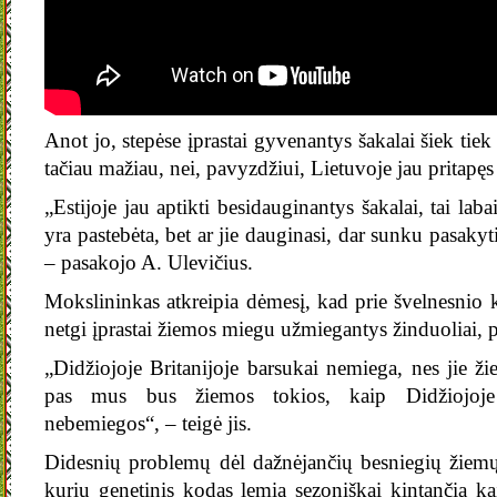
Anot jo, stepėse įprastai gyvenantys šakalai šiek tie
tačiau mažiau, nei, pavyzdžiui, Lietuvoje jau pritapęs
„Estijoje jau aptikti besidauginantys šakalai, tai laba
yra pastebėta, bet ar jie dauginasi, dar sunku pasakyti
– pasakojo A. Ulevičius.
Mokslininkas atkreipia dėmesį, kad prie švelnesnio k
netgi įprastai žiemos miegu užmiegantys žinduoliai, 
„Didžiojoje Britanijoje barsukai nemiega, nes jie ži
pas mus bus žiemos tokios, kaip Didžiojoje B
nebemiegos“, – teigė jis.
Didesnių problemų dėl dažnėjančių besniegių žiemų 
kurių genetinis kodas lemia sezoniškai kintančią ka