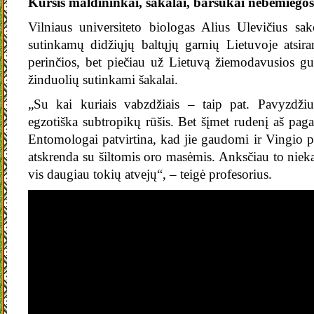
Kursis maldininkai, šakalai, barsukai nebemiegos
Vilniaus universiteto biologas Alius Ulevičius sa
sutinkamų didžiųjų baltųjų garnių Lietuvoje atsiran
perinčios, bet piečiau už Lietuvą žiemodavusios gu
žinduolių sutinkami šakalai.
„Su kai kuriais vabzdžiais – taip pat. Pavyzdži
egzotiška subtropikų rūšis. Bet šįmet rudenį aš pag
Entomologai patvirtina, kad jie gaudomi ir Vingio 
atskrenda su šiltomis oro masėmis. Anksčiau to niek
vis daugiau tokių atvejų“, – teigė profesorius.