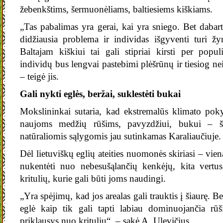
žebenkštims, šermuonėliams, baltiesiems kiškiams.
„Tas pabalimas yra gerai, kai yra sniego. Bet dabar
didžiausia problema ir individas išgyventi turi ž
Baltajam kiškiui tai gali stipriai kirsti per popul
individų bus lengvai pastebimi plėšrūnų ir tiesiog ne
– teigė jis.
Gali nykti eglės, beržai, suklestėti bukai
Mokslininkai sutaria, kad ekstremalūs klimato poky
naujoms medžių rūšims, pavyzdžiui, bukui – ši
natūraliomis sąlygomis jau sutinkamas Karaliaučiuje.
Dėl lietuviškų eglių ateities nuomonės skiriasi – viena 
nukentėti nuo nebesušąlančių kenkėjų, kita vertus
kritulių, kurie gali būti joms naudingi.
„Yra spėjimų, kad jos arealas gali trauktis į šiaurę. B
eglė kaip tik gali tapti labiau dominuojančia rūš
priklausys nuo kritulių“, – sakė A. Ulevičius.