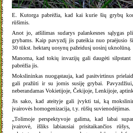
E. Kutorga pabrėžia, kad kai kurie šių grybų ko
rūšimis.
Anot jo, atšilimas sudarys palankesnes sąlygas plis
grybams. Kaip pavyzdį jis pateikia nuo praėjusio 
30 tūkst. hektarų uosynų pažeidusį uosinį uknolūną.
Manoma, kad tokių invazijų gali daugėti silpstant
pabrėžia jis.
Mokslininkas nuogąstauja, kad pasitvirtinus prielai
gali pražūti ir su jomis susiję grybai. Pavyzdžiui,
neberandamas Vokietijoje, Čekijoje, Lenkijoje, aptin
Jis sako, kad ateityje gali įvykti tai, ką mokslin
įvairovės homogenizacija, t.y. rūšių suvienodėjimas.
„Tolimoje perspektyvoje galima, kad labai supa
įvairovė, išliks labiausiai prisitaikančios rūšys