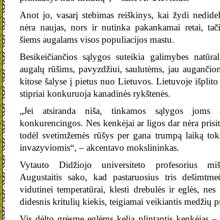
Anot jo, vasarį stebimas reiškinys, kai žydi nedide
nėra naujas, nors ir nutinka pakankamai retai, tač
šiems augalams visos populiacijos mastu.
Besikeičiančios sąlygos suteikia galimybes natūrali
augalų rūšims, pavyzdžiui, saulutėms, jau augančiom
kitose šalyse į pietus nuo Lietuvos. Lietuvoje išplito
stipriai konkuruoja kanadinės rykštenės.
„Jei atsiranda niša, tinkamos sąlygos joms
konkurencingos. Nes kenkėjai ar ligos dar nėra prisita
todėl svetimžemės rūšys per gana trumpą laiką to
invazyviomis“, – akcentavo mokslininkas.
Vytauto Didžiojo universiteto profesorius miš
Augustaitis sako, kad pastaruosius tris dešimtmeč
vidutinei temperatūrai, klesti drebulės ir eglės, nes 
didesnis kritulių kiekis, teigiamai veikiantis medžių p
Vis dėlto grėsmę eglėms kelia plintantis kenkėjas – 