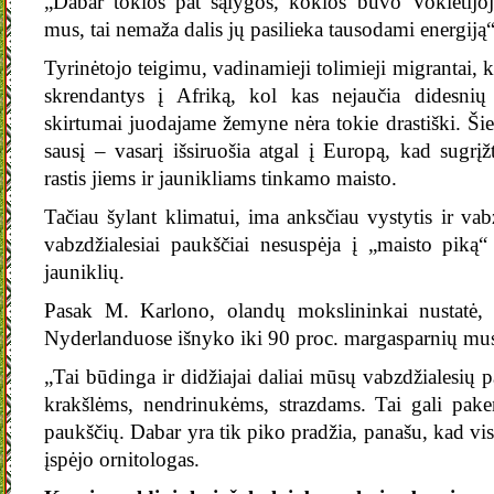
„Dabar tokios pat sąlygos, kokios buvo Vokietijoj
mus, tai nemaža dalis jų pasilieka tausodami energiją“,
Tyrinėtojo teigimu, vadinamieji tolimieji migrantai, k
skrendantys į Afriką, kol kas nejaučia didesnių
skirtumai juodajame žemyne nėra tokie drastiški. Šie 
sausį – vasarį išsiruošia atgal į Europą, kad sugrį
rastis jiems ir jaunikliams tinkamo maisto.
Tačiau šylant klimatui, ima anksčiau vystytis ir vab
vabzdžialesiai paukščiai nesuspėja į „maisto piką“ 
jauniklių.
Pasak M. Karlono, olandų mokslininkai nustatė, 
Nyderlanduose išnyko iki 90 proc. margasparnių mu
„Tai būdinga ir didžiajai daliai mūsų vabzdžialesių
krakšlėms, nendrinukėms, strazdams. Tai gali pakenk
paukščių. Dabar yra tik piko pradžia, panašu, kad visk
įspėjo ornitologas.