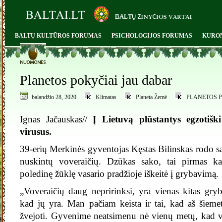
BALTŲ KULTŪROS FORUMAS
PSICHOLOGIJOS FORUMAS
KURO
0
Planetos pokyčiai jau dabar
balandžio 28, 2020
Klimatas
Planeta Žemė
PLANETOS 
Ignas Jačauskas//
Į Lietuvą plūstantys egzotišk
virusus.
39-erių Merkinės gyventojas Kęstas Bilinskas rodo s
nuskintų voveraičių. Dzūkas sako, tai pirmas ka
poledinę žūklę vasario pradžioje iškeitė į grybavimą.
„Voveraičių daug nepririnksi, yra vienas kitas gryba
kad jų yra. Man pačiam keista ir tai, kad aš šiem
žvejoti. Gyvenime neatsimenu nė vienų metų, kad v