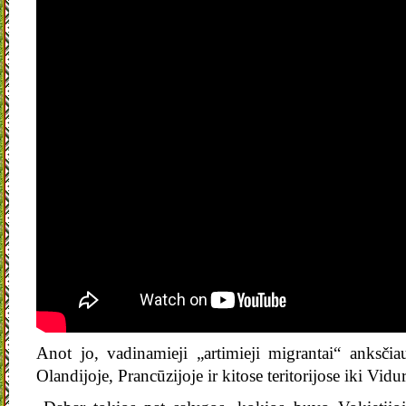
Anot jo, vadinamieji „artimieji migrantai“ anksči
Olandijoje, Prancūzijoje ir kitose teritorijose iki Vid