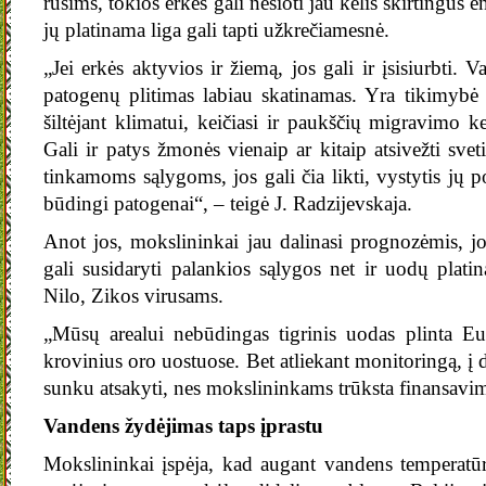
rūšims, tokios erkės gali nešioti jau kelis skirtingus en
jų platinama liga gali tapti užkrečiamesnė.
„Jei erkės aktyvios ir žiemą, jos gali ir įsisiurbti. 
patogenų plitimas labiau skatinamas. Yra tikimybė p
šiltėjant klimatui, keičiasi ir paukščių migravimo k
Gali ir patys žmonės vienaip ar kitaip atsivežti svet
tinkamoms sąlygoms, jos gali čia likti, vystytis jų po
būdingi patogenai“, – teigė J. Radzijevskaja.
Anot jos, mokslininkai jau dalinasi prognozėmis, jo
gali susidaryti palankios sąlygos net ir uodų pla
Nilo, Zikos virusams.
„Mūsų arealui nebūdingas tigrinis uodas plinta Eu
krovinius oro uostuose. Bet atliekant monitoringą, į 
sunku atsakyti, nes mokslininkams trūksta finansavimo
Vandens žydėjimas taps įprastu
Mokslininkai įspėja, kad augant vandens temperatū