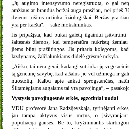
„Jų augimo intensyvumo neregistruota, o gal netgi
amžiaus ar brandūs beržai auga prasčiau, nei prieš 
dviems rūšims netinka fiziologiškai. Beržas yra šia
yra per karšta“, – sakė mokslininkas.
Jis pripažįsta, kad bukai galėtų ilgainiui įsitvirtint
šaltesnės žiemos, kai temperatūra nukristų žemiau 
jiems būtų pražūtingos. Jis pritaria kolegoms, ka
lazdynams, žalčialunkiams didelė grėsmė nekyla.
„Aišku, tai nėra gerai, kadangi sutrinka jų vegetacinis
tą genetinę savybę, kad atšalus jie vėl užmiega ir gal
nuostolių. Kalbu apie anksti sprogstančias, natūra
Šiltamėgiams augalams tai yra pavojinga“, – pasakojo
Vystysis pavojingesnės erkės, egzotiniai uodai
VDU profesorė Jana Radzijevskaja, tyrinėjanti erkes,
jau tampa aktyvūs visus metus, o įsivyraujant
populiacija gausės. Be to, kryžminantis skirtingo