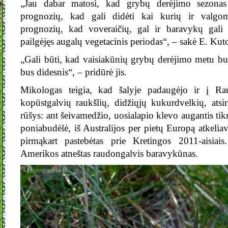
„Jau dabar matosi, kad grybų derėjimo sezonas 
prognozių, kad gali didėti kai kurių ir valgo
prognozių, kad voveraičių, gal ir baravykų gali p
pailgėjęs augalų vegetacinis periodas“, – sakė E. Kut
„Gali būti, kad vaisiakūnių grybų derėjimo metu bus
bus didesnis“, – pridūrė jis.
Mikologas teigia, kad šalyje padaugėjo ir į Ra
kopūstgalvių raukšlių, didžiųjų kukurdvelkių, atsir
rūšys: ant šeivamedžio, uosialapio klevo augantis tikr
poniabudėlė, iš Australijos per pietų Europą atkeliav
pirmąkart pastebėtas prie Kretingos 2011-aisiais.
Amerikos atneštas raudongalvis baravykūnas.