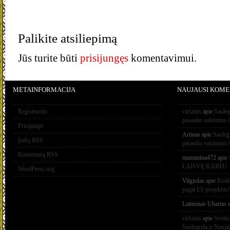
Palikite atsiliepimą
Jūs turite būti
prisijungęs
komentavimui.
METAINFORMACIJA
NAUJAUSI KOME
Registruotis
viršaitis
apie
Saulėg
pasaulio sukūrimo 
Prisijungti
Arūnas
apie
Saulėg
Įrašų RSS
pasaulio sukūrimo 
Komentarų RSS
mantanina472
apie
LAISVĘ KARTU
WordPress.org
Vilgirdas
apie
Kodėl
pagal ES projektus
Laimonas Ubartas
a
viršaitis
apie
Sveik
Saulėgrįža ir Nauja