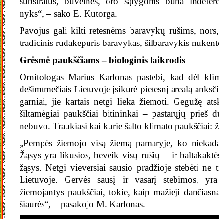
substratus, buveines, oro sąlygoms būna indeferen
nyks“, – sako E. Kutorga.
Pavojus gali kilti retesnėms baravykų rūšims, nor
tradicinis rudakepuris baravykas, šilbaravykis nukentė
Grėsmė paukščiams – biologinis laikrodis
Ornitologas Marius Karlonas pastebi, kad dėl klima
dešimtmečiais Lietuvoje įsikūrė pietesnį arealą anksči
garniai, jie kartais netgi lieka žiemoti. Gegužę ats
šiltamėgiai paukščiai bitininkai – pastarųjų prieš 
nebuvo. Traukiasi kai kurie šalto klimato paukščiai: 
„Pempės žiemojo visą žiemą pamaryje, ko niekad
Žąsys yra likusios, beveik visų rūšių – ir baltakaktė
žąsys. Netgi vieversiai sausio pradžioje stebėti ne 
Lietuvoje. Gervės sausį ir vasarį stebimos, yra
žiemojantys paukščiai, tokie, kaip mažieji dančiasna
šiaurės“, – pasakojo M. Karlonas.