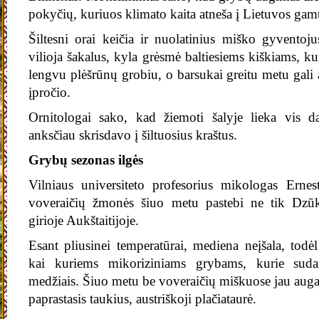
pokyčių, kuriuos klimato kaita atneša į Lietuvos gam
Šiltesni orai keičia ir nuolatinius miško gyventoj
vilioja šakalus, kyla grėsmė baltiesiems kiškiams, k
lengvu plėšrūnų grobiu, o barsukai greitu metu gali
įpročio.
Ornitologai sako, kad žiemoti šalyje lieka vis d
anksčiau skrisdavo į šiltuosius kraštus.
Grybų sezonas ilgės
Vilniaus universiteto profesorius mikologas Erne
voveraičių žmonės šiuo metu pastebi ne tik Dzūk
girioje Aukštaitijoje.
Esant pliusinei temperatūrai, mediena neįšala, todė
kai kuriems mikoriziniams grybams, kurie suda
medžiais. Šiuo metu be voveraičių miškuose jau auga 
paprastasis taukius, austriškoji plačiataurė.