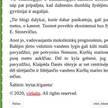
taip pat pripažįsta, kad dažnesins dumblių žydėjim
gyvūnijai ir augalijai.
„Tie blogi dalykai, kurie dabar pasikartoja, gali pa
metus, o kasmet. Tuomet poveikis ekosistemai bus žy
E. Stonevičius.
Anot jo, vadovaujantis mokslininkų prognozėmis, pe
Baltijos jūros vidutinis vandens lygis gali kilti maži
pavyzdžiui, per potvynius Nemune, Kuršių mariose
pusę metro aukščiau. Dėl to kyla grėsmė, jog 
pavyzdžiui, Klaipėda Danės slėnyje ar net centrinėje
dėl sūrėjančio ir šiltėjančio vandens Kuršių marios led
rečiau.
Šaltinis: lrytas.lt/gamta/
© 2020,
viršaitis
. All rights reserved.
Plačiau
erkės
,
klimat