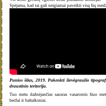
Spėjama, kad tai gali neigiamai paveikti visą šių medž
Punios šilas, 2019. Pakenkti žievėgraužio tipograf
draustinio teritorija.
Tuo metu dažnėjančias sausras vasaromis šiuo met
beržai ir baltalksniai.