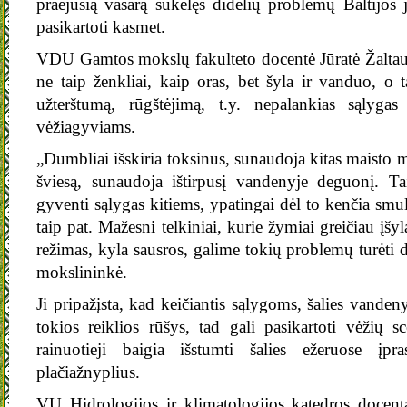
praėjusią vasarą sukėlęs didelių problemų Baltijos j
pasikartoti kasmet.
VDU Gamtos mokslų fakulteto docentė Jūratė Žaltaus
ne taip ženkliai, kaip oras, bet šyla ir vanduo, o t
užterštumą, rūgštėjimą, t.y. nepalankias sąlyga
vėžiagyviams.
„Dumbliai išskiria toksinus, sunaudoja kitas maisto m
šviesą, sunaudoja ištirpusį vandenyje deguonį. T
gyventi sąlygas kitiems, ypatingai dėl to kenčia smul
taip pat. Mažesni telkiniai, kurie žymiai greičiau įšyla
režimas, kyla sausros, galime tokių problemų turėti 
mokslininkė.
Ji pripažįsta, kad keičiantis sąlygoms, šalies vandeny
tokios reiklios rūšys, tad gali pasikartoti vėžių sc
rainuotieji baigia išstumti šalies ežeruose įpra
plačiažnyplius.
VU Hidrologijos ir klimatologijos katedros docent