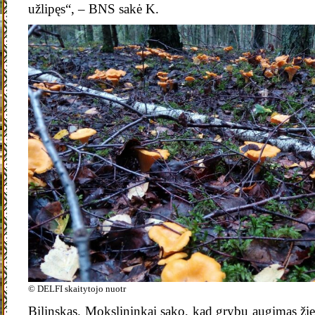
užlipęs“, – BNS sakė K.
© DELFI skaitytojo nuotr
Bilinskas. Mokslininkai sako, kad grybų augimas žie