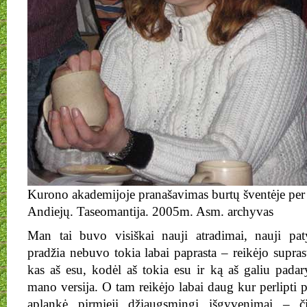
Kurono akademijoje pranašavimas burtų šventėje per 
Andiejų. Taseomantija. 2005m. Asm. archyvas
Man tai buvo visiškai nauji atradimai, nauji pat
pradžia nebuvo tokia labai paprasta – reikėjo supra
kas aš esu, kodėl aš tokia esu ir ką aš galiu padar
mano versija. O tam reikėjo labai daug kur perlipti p
aplankė pirmieji džiaugsmingi išgyvenimai – č