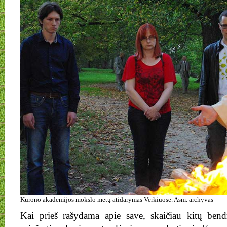
Kurono akademijos mokslo metų atidarymas Verkiuose. Asm. archyvas
Kai prieš rašydama apie save, skaičiau kitų bendr