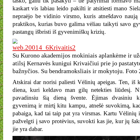
taško, galiu tik pasakyti – tie patyrimai formavo m
kaskart vis labiau leido pakilti ir atsitiesti mano Sie
nepraėjo be vidinio virsmo, kuris atnešdavo naują
praktikos, kurias buvo galima vėliau taikyti savo g
pastangų išbristi iš gyvenimiškų krizių.
Su Kurono akademijos mokiniais aplankėme ir u
atilsį Kernavės kunigui Krivaičiui prie jo pastatyt
bažnyčios. Su bendramoksliais ir mokytoju. Foto
Atskirai dar norisi paliesti Vėlinių apeigas. Ten, iš
diena, kuri keldavo man gilų netekties liūdesį. N
pavadinsiu šią dieną švente. Ėjimas dvasiniu ke
gyvenimą ir mirtį kitu kampu, atnešė suvokimą, kad 
pabaiga, kad tai taip pat yra virsmas. Kartu Vėlinių 
pažvelgti į savo protėvius, suvokti kas jie, kur jų šakn
jie yra dabar.