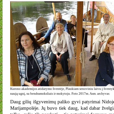
Kurono akademijos atidarymo šventėje, Plaukiam senoviniu laivu į šventy
naują ugnį, su bendramoksliais ir mokytoju. Foto 2017m. Asm. archyvas
Daug gilių išgyvenimų paliko gyvi patyrimai Nidoje
Marijampolėje. Jų buvo tiek daug, kad dabar žvelgia