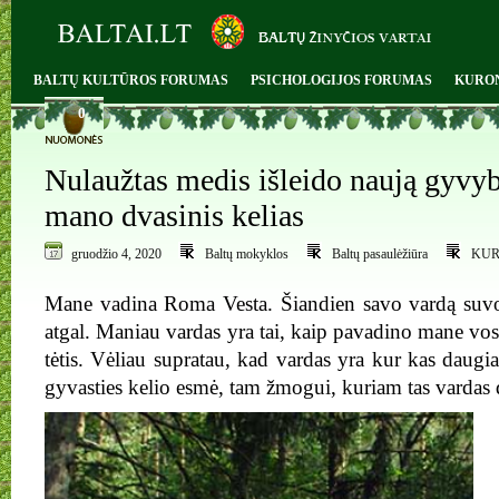
BALTŲ KULTŪROS FORUMAS
PSICHOLOGIJOS FORUMAS
KURO
0
Nulaužtas medis išleido naują gyvyb
mano dvasinis kelias
gruodžio 4, 2020
Baltų mokyklos
Baltų pasaulėžiūra
KUR
Mane vadina Roma Vesta. Šiandien savo vardą suvo
atgal. Maniau vardas yra tai, kaip pavadino mane v
tėtis. Vėliau supratau, kad vardas yra kur kas daugi
gyvasties kelio esmė, tam žmogui, kuriam tas vardas 