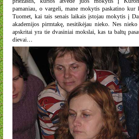
priežastis, kurios atvedė juos mokytis į Kuro
pamaniau, o vargeli, mane mokytis paskatino kur k
Tuomet, kai tais senais laikais įstojau mokytis į
akademijos pirmtakę, nesitikėjau nieko. Nes nieko
apskritai yra tie dvasiniai mokslai, kas ta baltų pasa
dievai…