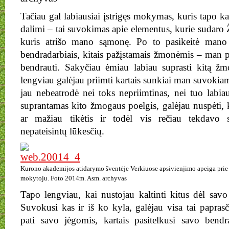
Tačiau gal labiausiai įstrigęs mokymas, kuris tapo
dalimi – tai suvokimas apie elementus, kurie sudaro
kuris atrišo mano sąmonę. Po to pasikeitė mano 
bendradarbiais, kitais pažįstamais žmonėmis – man p
bendrauti. Sakyčiau ėmiau labiau suprasti kitą žm
lengviau galėjau priimti kartais sunkiai man suvokia
jau nebeatrodė nei toks nepriimtinas, nei tuo labi
suprantamas kito žmogaus poelgis, galėjau nuspėti, 
ar mažiau tikėtis ir todėl vis rečiau tekdavo s
nepateisintų lūkesčių.
Kurono akademijos atidarymo šventėje Verkiuose apsivienjimo apeiga prie 
mokytoju. Foto 2014m. Asm. archyvas
Tapo lengviau, kai nustojau kaltinti kitus dėl sav
Suvokusi kas ir iš ko kyla, galėjau visa tai paprasčia
pati savo jėgomis, kartais pasitelkusi savo ben