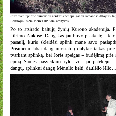
Jorės šventėje prie akmens su ženklais per apeigas su šamane iš Altajaus T
Baltuoju2002m. Neries RP Asm. archyvas
Po to atsirado baltųjų žynių Kurono akademija. Pa
kūrimo ištakose. Daug kas jau buvo pasikeitę – kito
pasaulį, kuris skleidėsi aplink mane savo paslapt
Prisimenu labai daug nuostabių dalykų: talkas prie
tvarkant aplinką, bei Jorės apeigas – budėjimą prie
ėjimą Saulės pasveikinti ryte, vos jai patekėjus.
dangų, aplinkui dangų Mėnulio kelti, daulėlio lėlio