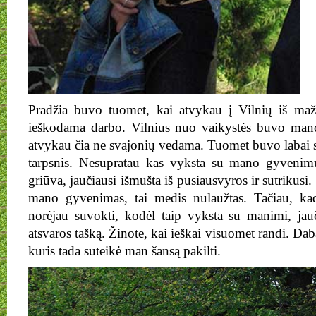
Pradžia buvo tuomet, kai atvykau į Vilnių iš mažo
ieškodama darbo. Vilnius nuo vaikystės buvo mano
atvykau čia ne svajonių vedama. Tuomet buvo laba
tarpsnis. Nesupratau kas vyksta su mano gyvenimu
griūva, jaučiausi išmušta iš pusiausvyros ir sutrikusi
mano gyvenimas, tai medis nulaužtas. Tačiau, ka
norėjau suvokti, kodėl taip vyksta su manimi, jauč
atsvaros tašką. Žinote, kai ieškai visuomet randi. Da
kuris tada suteikė man šansą pakilti.