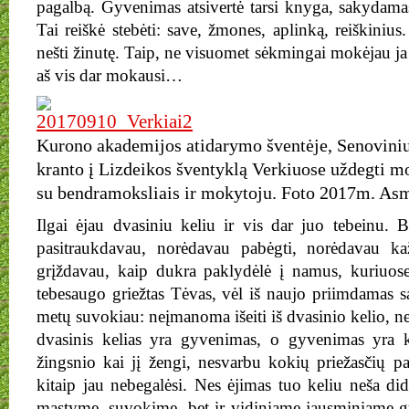
pagalbą. Gyvenimas atsivertė tarsi knyga, sakydama
Tai reiškė stebėti: save, žmones, aplinką, reiškiniu
nešti žinutę. Taip, ne visuomet sėkmingai mokėjau ja
aš vis dar mokausi…
Kurono akademijos atidarymo šventėje, Senoviniu
kranto į Lizdeikos šventyklą Verkiuose uždegti m
su bendramoksliais ir mokytoju. Foto 2017m. As
Ilgai ėjau dvasiniu keliu ir vis dar juo tebeinu. B
pasitraukdavau, norėdavau pabėgti, norėdavau ka
grįždavau, kaip dukra paklydėlė į namus, kuriuose
tebesaugo griežtas Tėvas, vėl iš naujo priimdamas s
metų suvokiau: neįmanoma išeiti iš dvasinio kelio, n
dvasinis kelias yra gyvenimas, o gyvenimas yra 
žingsnio kai jį žengi, nesvarbu kokių priežasčių pa
kitaip jau nebegalėsi. Nes ėjimas tuo keliu neša di
mąstyme, suvokime, bet ir vidiniame jausminiame g