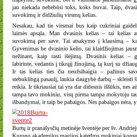
jau niekada nebebūsi toks, koks buvai. Taip, dvasin
suvokimų ir didžiulių virsmų kelias.
Nesakau, kad tie virsmai bus kaip cukriniai gaidelia
laimės apsąla. Man dvasinis kelias – tai kelias a
suvokimą per save. Tai atsakymo į klausimą – ka
Gyvenimas be dvasinio kelio, tai klaidžiojimas jausm
nežinant, kaip rasti išėjimą. Dvasinis kelias – 
labirinte, vedantis į tikrąjį žinojimą, tą kurį su džiau
Ir tas kelias ties čia neužsibaigia – pažinus sav
stebuklingą pasaulį, laukia daugybė darbų – skleisti š
reikia. Ir tikriausiai tai yra dar didesnis iššūkis, nes a
tampa tavo mokiniu, visų pirma tampa mokytoju tau.
išbandymai, ir taip be pabaigos. Nes pabaigos nėra, yr
Burtų ir pranašysčių metinėje šventėje per šv. Andri
Kurono akademijos magijos katedros mokiniai konsul