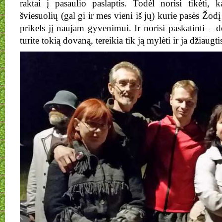
raktai į pasaulio paslaptis. Todėl norisi tikėti,
šviesuolių (gal gi ir mes vieni iš jų) kurie pasės Žodį 
prikels jį naujam gyvenimui. Ir norisi paskatinti – do
turite tokią dovaną, tereikia tik ją mylėti ir ja džiaugti