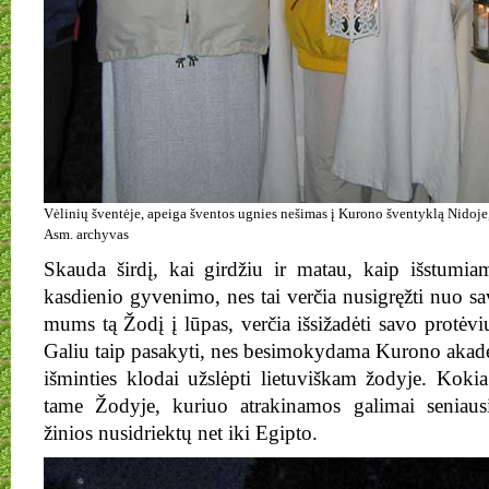
Vėlinių šventėje, apeiga šventos ugnies nešimas į Kurono šventyklą Nidoje
Asm. archyvas
Skauda širdį, kai girdžiu ir matau, kaip išstumiam
kasdienio gyvenimo, nes tai verčia nusigręžti nuo s
mums tą Žodį į lūpas, verčia išsižadėti savo protėvių
Galiu taip pasakyti, nes besimokydama Kurono akad
išminties klodai užslėpti lietuviškam žodyje. Kokia
tame Žodyje, kuriuo atrakinamos galimai seniausi
žinios nusidriektų net iki Egipto.