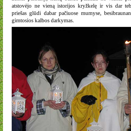
atstovėjo ne vieną istorijos kryžkelę ir vis dar te
priešas glūdi dabar pačiuose mumyse, besibraunan
gimtosios kalbos darkymas.