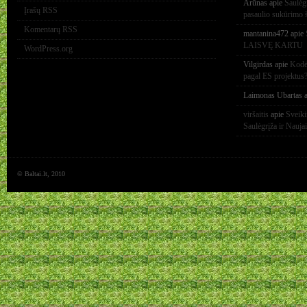
Arūnas
apie
Saulėg
Įrašų RSS
pasaulio sukūrimo 
Komentarų RSS
mantanina472
apie
LAISVĘ KARTU
WordPress.org
Vilgirdas
apie
Kodėl
pagal ES projektus
Laimonas Ubartas
a
viršaitis
apie
Sveik
Saulėgrįža ir Nauja
© Baltai.lt, 2010