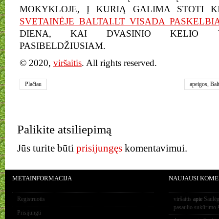
MOKYKLOJE, Į KURIĄ GALIMA STOTI K
SVETAINĖJE BALTAI.LT VISADA PASKELBI
DIENA, KAI DVASINIO KELIO V
PASIBELDŽIUSIAM.
© 2020,
viršaitis
. All rights reserved.
Plačiau
apeigos
,
Balt
Kurono akad
Palikite atsiliepimą
Jūs turite būti
prisijungęs
komentavimui.
METAINFORMACIJA
NAUJAUSI KOME
Registruotis
viršaitis
apie
Saulėg
pasaulio sukūrimo 
Prisijungti