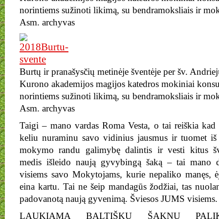
norintiems sužinoti likimą, su bendramoksliais ir m
Asm. archyvas
Burtų ir pranašysčių metinėje šventėje per šv. Andri
Kurono akademijos magijos katedros mokiniai konsul
norintiems sužinoti likimą, su bendramoksliais ir m
Asm. archyvas
Taigi – mano vardas Roma Vesta, o tai reiškia ka
keliu nuraminu savo vidinius jausmus ir tuomet iš s
mokymo randu galimybę dalintis ir vesti kitus šv
medis išleido naują gyvybingą šaką – tai mano d
visiems savo Mokytojams, kurie nepaliko manęs, ė
eina kartu. Tai ne šeip mandagūs žodžiai, tas nuola
padovanotą naują gyvenimą. Šviesos JUMS visiems.
LAUKIAMA BALTIŠKŲ ŠAKNŲ PALI