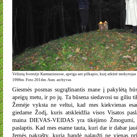
Vėlinių šventėje Karmazinuose, apeiga ant pilkapio, kurį atkūrė mokytoja
1998m. Foto 2014m. Asm. archyvas
Giesmės posmas sugrąžinantis mane į pakylėtą bū
apeigų metu, ir po jų. Ta būsena siedavosi su giliu ti
Žemėje vyksta ne veltui, kad mes kiekvienas esa
giedame Žodį, kuris atskleidžia visos Visatos pas
maina DIEVAS-VEIDAS yra tikėjimo Žmogumi, k
paslaptis. Kad mes esame tauta, kuri dar ir dabar jau
žemės pakrašty, kurią bandė palaužti ne vienas pri