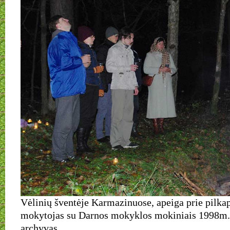
Vėlinių šventėje Karmazinuose, apeiga prie pilkap
mokytojas su Darnos mokyklos mokiniais 1998m
archyvas