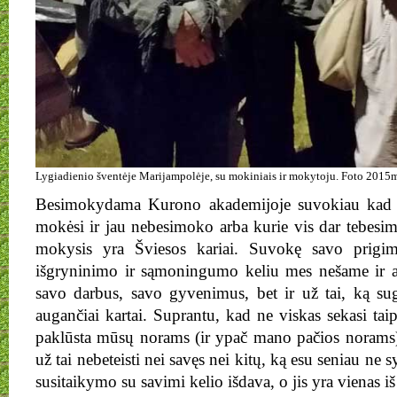
Lygiadienio šventėje Marijampolėje, su mokiniais ir mokytoju. Foto 2015
Besimokydama Kurono akademijoje suvokiau kad me
mokėsi ir jau nebesimoko arba kurie vis dar tebesimo
mokysis yra Šviesos kariai. Suvokę savo prigimt
išgryninimo ir sąmoningumo keliu mes nešame ir 
savo darbus, savo gyvenimus, bet ir už tai, ką su
augančiai kartai. Suprantu, kad ne viskas sekasi taip
paklūsta mūsų norams (ir ypač mano pačios norams),
už tai nebeteisti nei savęs nei kitų, ką esu seniau ne syk
susitaikymo su savimi kelio išdava, o jis yra vienas iš