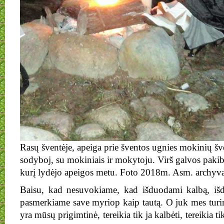
Rasų šventėje, apeiga prie šventos ugnies mokinių šve
sodyboj, su mokiniais ir mokytoju. Virš galvos pakib
kurį lydėjo apeigos metu. Foto 2018m. Asm. archyv
Baisu, kad nesuvokiame, kad išduodami kalbą, iš
pasmerkiame save myriop kaip tautą. O juk mes turim
yra mūsų prigimtinė, tereikia tik ja kalbėti, tereikia tik į