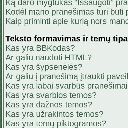
Ką daro mygtukas “Išsaugoti” pr
Kodėl mano pranešimas turi būti p
Kaip priminti apie kurią nors ma
Teksto formavimas ir temų tipa
Kas yra BBKodas?
Ar galiu naudoti HTML?
Kas yra šypsenėlės?
Ar galiu į pranešimą įtraukti pavei
Kas yra labai svarbūs pranešima
Kas yra svarbios temos?
Kas yra dažnos temos?
Kas yra užrakintos temos?
Kas yra temų piktogramos?