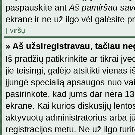
paspauskite ant
Aš pamiršau savo
ekrane ir ne už ilgo vėl galėsite pri
Į viršų
» Aš užsiregistravau, tačiau neg
Iš pradžių patikrinkite ar tikrai įv
jie teisingi, galėjo atsitikti viena
įjungė specialią apsaugos nuo va
pasirinkote, kad jums dar nėra 13
ekrane. Kai kurios diskusijų lentos
aktyvuotų administratorius arba jū
registracijos metu. Ne už ilgo turi