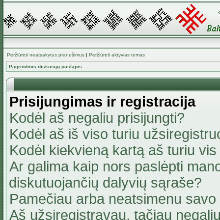
Peržiūrėti neatsakytus pranešimus
|
Peržiūrėti aktyvias temas
Pagrindinis diskusijų puslapis
Prisijungimas ir registracija
Kodėl aš negaliu prisijungti?
Kodėl aš iš viso turiu užsiregistru
Kodėl kiekvieną kartą aš turiu vis 
Ar galima kaip nors paslėpti mano
diskutuojančių dalyvių sąraše?
Pamečiau arba neatsimenu savo 
Aš užsiregistravau, tačiau negaliu 