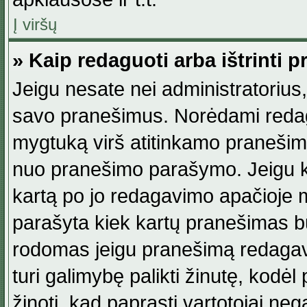
Į viršų
» Kaip redaguoti arba ištrinti 
Jeigu nesate nei administratorius, n
savo pranešimus. Norėdami reda
mygtuką virš atitinkamo pranešimo. 
nuo pranešimo parašymo. Jeigu ka
kartą po jo redagavimo apačioje m
parašyta kiek kartų pranešimas b
rodomas jeigu pranešimą redagavo
turi galimybę palikti žinutę, kodė
žinoti, kad paprasti vartotojai nega