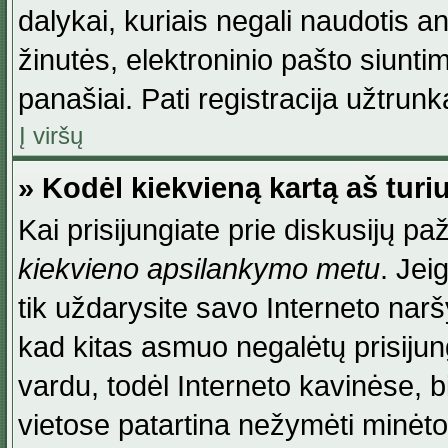
dalykai, kuriais negali naudotis an
žinutės, elektroninio pašto siunti
panašiai. Pati registracija užtrunka
Į viršų
» Kodėl kiekvieną kartą aš turiu
Kai prisijungiate prie diskusijų p
kiekvieno apsilankymo metu
. Jei
tik uždarysite savo Interneto na
kad kitas asmuo negalėtų prisiju
vardu, todėl Interneto kavinėse, b
vietose patartina nežymėti minėt