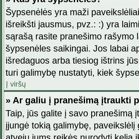
Šypsenėlės yra maži paveikslėlia
išreikšti jausmus, pvz.: :) yra lai
sąrašą rasite pranešimo rašymo la
šypsenėles saikingai. Jos labai 
išredaguos arba tiesiog ištrins jū
turi galimybę nustatyti, kiek šyp
Į viršų
» Ar galiu į pranešimą įtraukti 
Taip, jūs galite į savo pranešimą į
įjungė tokią galimybę, paveikslėlį g
atveju jums reikės nurodyti kelią i