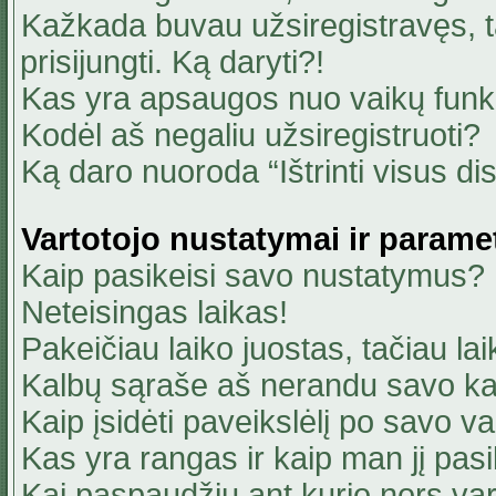
Kažkada buvau užsiregistravęs, ta
prisijungti. Ką daryti?!
Kas yra apsaugos nuo vaikų fun
Kodėl aš negaliu užsiregistruoti?
Ką daro nuoroda “Ištrinti visus di
Vartotojo nustatymai ir parame
Kaip pasikeisi savo nustatymus?
Neteisingas laikas!
Pakeičiau laiko juostas, tačiau lai
Kalbų sąraše aš nerandu savo ka
Kaip įsidėti paveikslėlį po savo v
Kas yra rangas ir kaip man jį pasi
Kai paspaudžiu ant kurio nors va