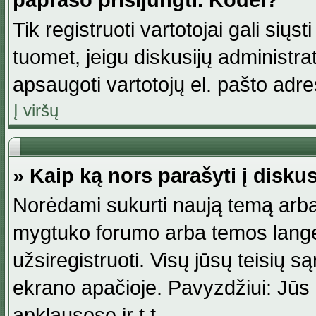
paprašo prisijungti. Kodėl?
Tik registruoti vartotojai gali siųs
tuomet, jeigu diskusijų administr
apsaugoti vartotojų el. pašto adr
Į viršų
» Kaip ką nors parašyti į disku
Norėdami sukurti naują temą arba
mygtuko forumo arba temos lange.
užsiregistruoti. Visų jūsų teisių
ekrano apačioje. Pavyzdžiui: Jūs g
apklausose ir t.t.