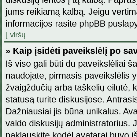
jums reikiamą kalbą. Jeigu vertim
informacijos rasite phpBB puslapy
Į viršų
» Kaip įsidėti paveikslėlį po s
Iš viso gali būti du paveikslėliai š
naudojate, pirmasis paveikslėlis y
žvaigždučių arba taškelių eilutė, 
statusą turite diskusijose. Antras
Dažniausiai jis būna unikalus. Avat
valdo diskusijų administratorius. J
paklauskite kodėl avatarai buvo iš