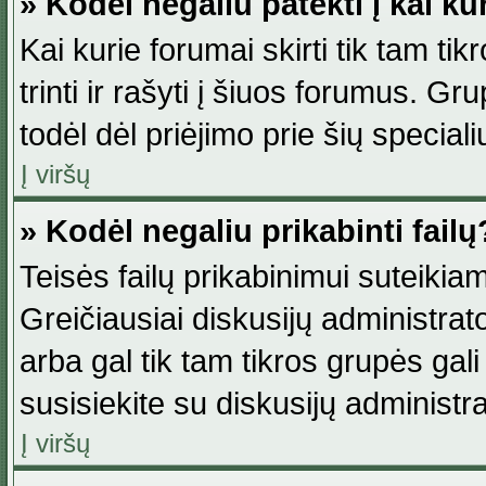
» Kodėl negaliu patekti į kai k
Kai kurie forumai skirti tik tam ti
trinti ir rašyti į šiuos forumus. G
todėl dėl priėjimo prie šių special
Į viršų
» Kodėl negaliu prikabinti failų
Teisės failų prikabinimui suteikia
Greičiausiai diskusijų administrato
arba gal tik tam tikros grupės gali 
susisiekite su diskusijų administra
Į viršų