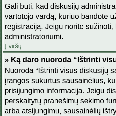
Gali būti, kad diskusijų administ
vartotojo vardą, kuriuo bandote užsi
registraciją. Jeigu norite sužinoti
administratoriumi.
Į viršų
» Ką daro nuoroda “Ištrinti vis
Nuoroda “Ištrinti visus diskusijų
įrangos sukurtus sausainėlius, ku
prisijungimo informacija. Jeigu disk
perskaitytų pranešimų sekimo funkc
arba atsijungimu, sausainėlių ištr