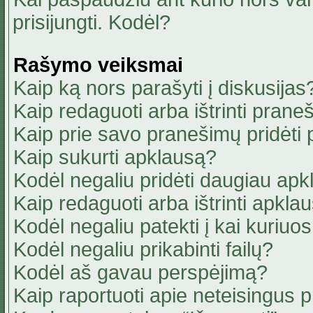
prisijungti. Kodėl?
Rašymo veiksmai
Kaip ką nors parašyti į diskusijas
Kaip redaguoti arba ištrinti pran
Kaip prie savo pranešimų pridėti
Kaip sukurti apklausą?
Kodėl negaliu pridėti daugiau ap
Kaip redaguoti arba ištrinti apkla
Kodėl negaliu patekti į kai kuriu
Kodėl negaliu prikabinti failų?
Kodėl aš gavau perspėjimą?
Kaip raportuoti apie neteisingus