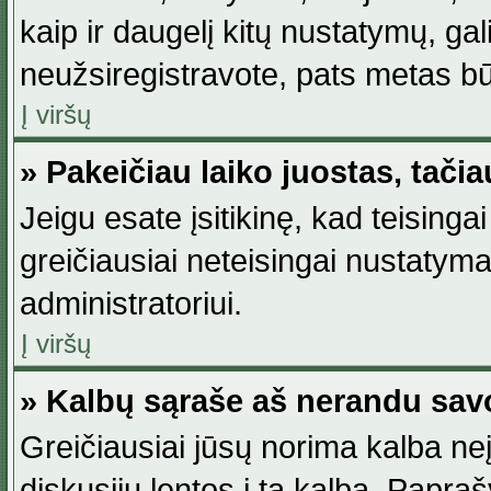
kaip ir daugelį kitų nustatymų, gali 
neužsiregistravote, pats metas būt
Į viršų
» Pakeičiau laiko juostas, tačia
Jeigu esate įsitikinę, kad teisingai
greičiausiai neteisingai nustatymas
administratoriui.
Į viršų
» Kalbų sąraše aš nerandu sav
Greičiausiai jūsų norima kalba neį
diskusijų lentos į tą kalbą. Papraš