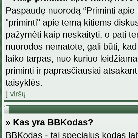
Paspaudę nuorodą “Priminti apie 
"priminti" apie temą kitiems disku
pažymėti kaip neskaityti, o pati t
nuorodos nematote, gali būti, ka
laiko tarpas, nuo kuriuo leidžiama
priminti ir paprasčiausiai atsakant į
taisyklės.
Į viršų
» Kas yra BBKodas?
BBKodas - tai specialus kodas la