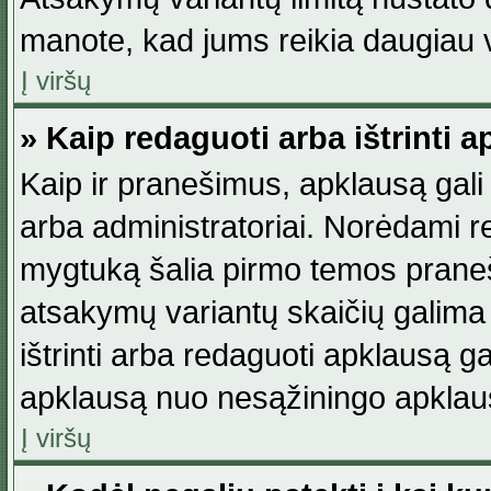
manote, kad jums reikia daugiau v
Į viršų
» Kaip redaguoti arba ištrinti 
Kaip ir pranešimus, apklausą gali 
arba administratoriai. Norėdami 
mygtuką šalia pirmo temos praneši
atsakymų variantų skaičių galima 
ištrinti arba redaguoti apklausą ga
apklausą nuo nesąžiningo apklaus
Į viršų