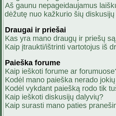
Aš gaunu nepageidaujamus laiškus
dėžutę nuo kažkurio šių diskusijų 
Draugai ir priešai
Kas yra mano draugų ir priešų są
Kaip įtraukti/ištrinti vartotojus i
Paieška forume
Kaip ieškoti forume ar forumuose
Kodėl mano paieška nerado jokių 
Kodėl vykdant paiešką rodo tik tu
Kaip ieškoti diskusijų dalyvių?
Kaip surasti mano paties praneši