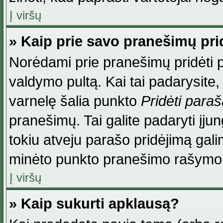
Į viršų
» Kaip prie savo pranešimų pri
Norėdami prie pranešimų pridėti par
valdymo pultą. Kai tai padarysite
varnelę šalia punkto
Pridėti para
pranešimų. Tai galite padaryti įj
tokiu atveju parašo pridėjimą gal
minėto punkto pranešimo rašymo
Į viršų
» Kaip sukurti apklausą?