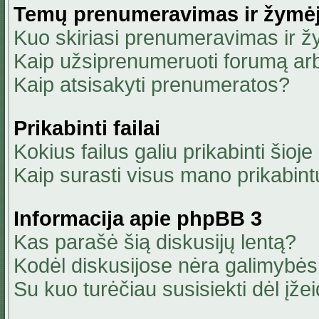
Temų prenumeravimas ir žymė
Kuo skiriasi prenumeravimas ir 
Kaip užsiprenumeruoti forumą ar
Kaip atsisakyti prenumeratos?
Prikabinti failai
Kokius failus galiu prikabinti šioje
Kaip surasti visus mano prikabint
Informacija apie phpBB 3
Kas parašė šią diskusijų lentą?
Kodėl diskusijose nėra galimybė
Su kuo turėčiau susisiekti dėl įžei