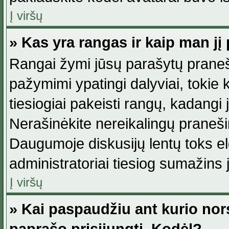
Į viršų
» Kas yra rangas ir kaip man jį 
Rangai žymi jūsų parašytų praneši
pažymimi ypatingi dalyviai, tokie 
tiesiogiai pakeisti rangų, kadangi 
Nerašinėkite nereikalingų praneš
Daugumoje diskusijų lentų toks e
administratoriai tiesiog sumažins
Į viršų
» Kai paspaudžiu ant kurio nor