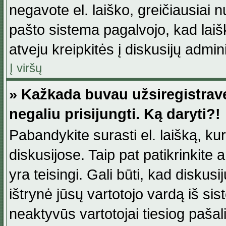
negavote el. laiško, greičiausiai 
pašto sistema pagalvojo, kad laiš
atveju kreipkitės į diskusijų admini
Į viršų
» Kažkada buvau užsiregistravęs
negaliu prisijungti. Ką daryti?!
Pabandykite surasti el. laišką, ku
diskusijose. Taip pat patikrinkite a
yra teisingi. Gali būti, kad diskus
ištrynė jūsų vartotojo vardą iš si
neaktyvūs vartotojai tiesiog paša