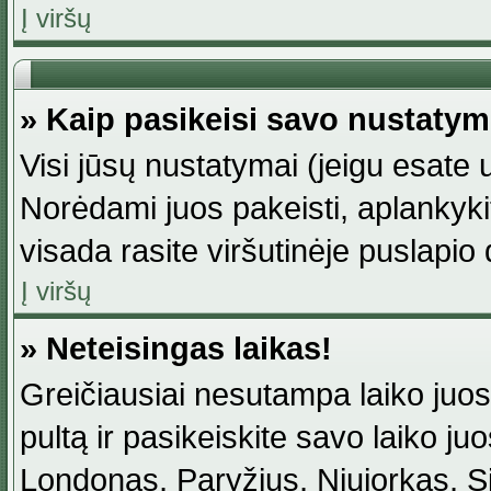
Į viršų
» Kaip pasikeisi savo nustaty
Visi jūsų nustatymai (jeigu esat
Norėdami juos pakeisti, aplankyki
visada rasite viršutinėje puslapio
Į viršų
» Neteisingas laikas!
Greičiausiai nesutampa laiko juost
pultą ir pasikeiskite savo laiko juos
Londonas, Paryžius, Niujorkas, Sidn