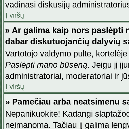
vadinasi diskusijų administratoriu
Į viršų
» Ar galima kaip nors paslėpti
dabar diskutuojančių dalyvių 
Vartotojo valdymo pulte, kortelėje
Paslėpti mano būseną
. Jeigu jį į
administratoriai, moderatoriai ir j
Į viršų
» Pamečiau arba neatsimenu sa
Nepanikuokite! Kadangi slaptažod
neįmanoma. Tačiau jį galima lengva