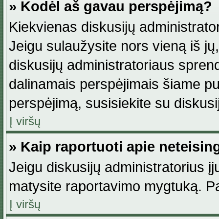
» Kodėl aš gavau perspėjimą?
Kiekvienas diskusijų administrator
Jeigu sulaužysite nors vieną iš jų,
diskusijų administratoriaus spre
dalinamais perspėjimais šiame pus
perspėjimą, susisiekite su diskusi
Į viršų
» Kaip raportuoti apie neteisi
Jeigu diskusijų administratorius į
matysite raportavimo mygtuką. Pa
Į viršų