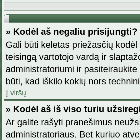
» Kodėl aš negaliu prisijungti?
Gali būti keletas priežasčių kodėl t
teisingą vartotojo vardą ir slaptažod
administratoriumi ir pasiteiraukite
būti, kad iškilo kokių nors technini
Į viršų
» Kodėl aš iš viso turiu užsireg
Ar galite rašyti pranešimus neužsi
administratoriaus. Bet kuriuo atv