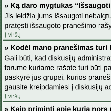
» Ką daro mygtukas “Išsaugot
Jis leidžia jums išsaugoti nebaig
pratęsti išsaugoto pranešimo rašy
Į viršų
» Kodėl mano pranešimas turi b
Gali būti, kad diskusijų administ
forume kuriame rašote turi būti pat
paskyrė jus grupei, kurios pranešim
gausite kreipdamiesi į diskusijų ad
Į viršų
» Kaip priminti apie kurią nor