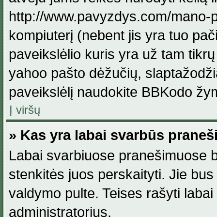
http://www.pavyzdys.com/mano-pave
kompiuterį (nebent jis yra tuo pačiu
paveikslėlio kuris yra už tam tikr
yahoo pašto dėžučių, slaptažodžia
paveikslėlį naudokite BBKodo žym
Į viršų
» Kas yra labai svarbūs praneš
Labai svarbiuose pranešimuose būn
stenkitės juos perskaityti. Jie bus
valdymo pulte. Teises rašyti labai
administratorius.