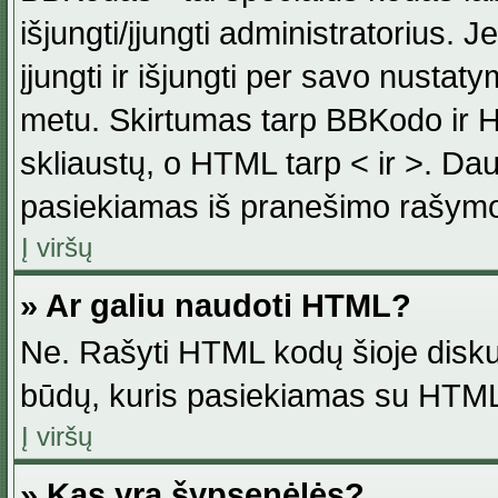
išjungti/įjungti administratorius. J
įjungti ir išjungti per savo nust
metu. Skirtumas tarp BBKodo ir H
skliaustų, o HTML tarp < ir >. Da
pasiekiamas iš pranešimo rašymo
Į viršų
» Ar galiu naudoti HTML?
Ne. Rašyti HTML kodų šioje disku
būdų, kuris pasiekiamas su HTML
Į viršų
» Kas yra šypsenėlės?