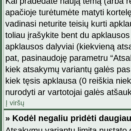
Kai pradedate naują temą (arba r
apačioje turėtumėte matyti kortel
vadinasi neturite teisių kurti apk
toliau įrašykite bent du apklauso
apklausos dalyviai (kiekvieną atsa
pat, pasinaudoję parametru “Atsaky
kiek atsakymų variantų galės pasi
kiek tęsis apklausa (0 reiškia niek
nurodyti ar vartotojai galės atšauk
Į viršų
» Kodėl negaliu pridėti daugi
Atsakymų variantų limitą nustato d