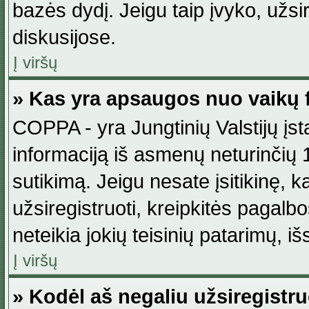
bazės dydį. Jeigu taip įvyko, užsir
diskusijose.
Į viršų
» Kas yra apsaugos nuo vaikų 
COPPA - yra Jungtinių Valstijų įst
informaciją iš asmenų neturinčių 1
sutikimą. Jeigu nesate įsitikinę, k
užsiregistruoti, kreipkitės pagalb
neteikia jokių teisinių patarimų, iš
Į viršų
» Kodėl aš negaliu užsiregistru