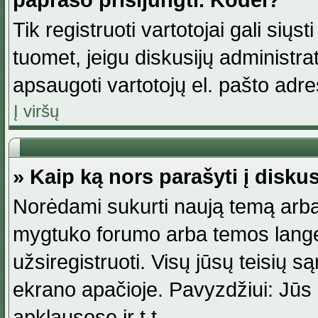
paprašo prisijungti. Kodėl?
Tik registruoti vartotojai gali siųs
tuomet, jeigu diskusijų administr
apsaugoti vartotojų el. pašto adr
Į viršų
» Kaip ką nors parašyti į disku
Norėdami sukurti naują temą arba
mygtuko forumo arba temos lange.
užsiregistruoti. Visų jūsų teisių
ekrano apačioje. Pavyzdžiui: Jūs g
apklausose ir t.t.