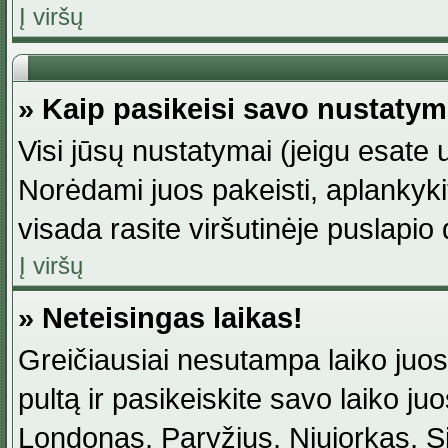
Į viršų
» Kaip pasikeisi savo nustaty
Visi jūsų nustatymai (jeigu esat
Norėdami juos pakeisti, aplankyki
visada rasite viršutinėje puslapio
Į viršų
» Neteisingas laikas!
Greičiausiai nesutampa laiko juost
pultą ir pasikeiskite savo laiko juos
Londonas, Paryžius, Niujorkas, Sidn