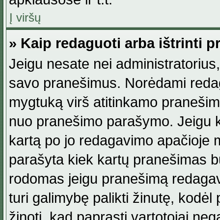
Į viršų
» Kaip redaguoti arba ištrinti 
Jeigu nesate nei administratorius, n
savo pranešimus. Norėdami reda
mygtuką virš atitinkamo pranešimo. 
nuo pranešimo parašymo. Jeigu ka
kartą po jo redagavimo apačioje m
parašyta kiek kartų pranešimas b
rodomas jeigu pranešimą redagavo
turi galimybę palikti žinutę, kodė
žinoti, kad paprasti vartotojai nega