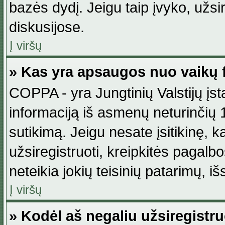
bazės dydį. Jeigu taip įvyko, užsir
diskusijose.
Į viršų
» Kas yra apsaugos nuo vaikų 
COPPA - yra Jungtinių Valstijų įst
informaciją iš asmenų neturinčių 1
sutikimą. Jeigu nesate įsitikinę, k
užsiregistruoti, kreipkitės pagalb
neteikia jokių teisinių patarimų, iš
Į viršų
» Kodėl aš negaliu užsiregistru