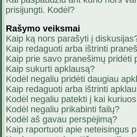
prisijungti. Kodėl?
Rašymo veiksmai
Kaip ką nors parašyti į diskusijas
Kaip redaguoti arba ištrinti pran
Kaip prie savo pranešimų pridėti
Kaip sukurti apklausą?
Kodėl negaliu pridėti daugiau ap
Kaip redaguoti arba ištrinti apkla
Kodėl negaliu patekti į kai kuriu
Kodėl negaliu prikabinti failų?
Kodėl aš gavau perspėjimą?
Kaip raportuoti apie neteisingus