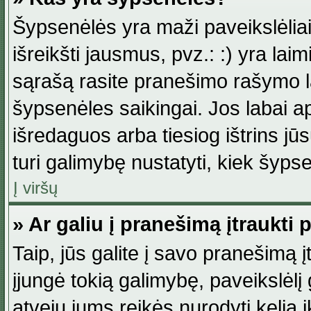
Šypsenėlės yra maži paveikslėlia
išreikšti jausmus, pvz.: :) yra lai
sąrašą rasite pranešimo rašymo la
šypsenėles saikingai. Jos labai 
išredaguos arba tiesiog ištrins jū
turi galimybę nustatyti, kiek šyp
Į viršų
» Ar galiu į pranešimą įtraukti 
Taip, jūs galite į savo pranešimą į
įjungė tokią galimybę, paveikslėlį g
atveju jums reikės nurodyti kelią i