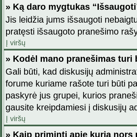
» Ką daro mygtukas “Išsaugot
Jis leidžia jums išsaugoti nebaig
pratęsti išsaugoto pranešimo rašy
Į viršų
» Kodėl mano pranešimas turi b
Gali būti, kad diskusijų administ
forume kuriame rašote turi būti pat
paskyrė jus grupei, kurios pranešim
gausite kreipdamiesi į diskusijų ad
Į viršų
» Kaip priminti apie kurią nor