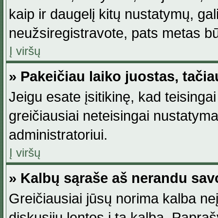
kaip ir daugelį kitų nustatymų, gali 
neužsiregistravote, pats metas būt
Į viršų
» Pakeičiau laiko juostas, tačia
Jeigu esate įsitikinę, kad teisingai
greičiausiai neteisingai nustatymas
administratoriui.
Į viršų
» Kalbų sąraše aš nerandu sav
Greičiausiai jūsų norima kalba neį
diskusijų lentos į tą kalbą. Papraš