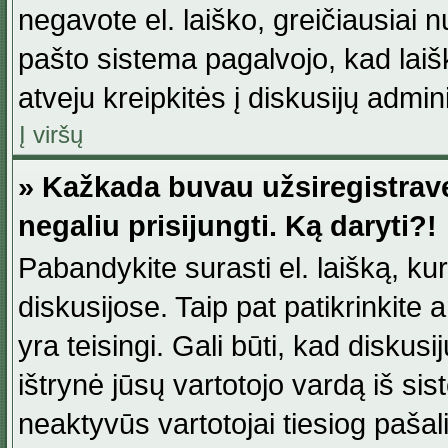
negavote el. laiško, greičiausiai 
pašto sistema pagalvojo, kad laiš
atveju kreipkitės į diskusijų admini
Į viršų
» Kažkada buvau užsiregistravęs
negaliu prisijungti. Ką daryti?!
Pabandykite surasti el. laišką, ku
diskusijose. Taip pat patikrinkite a
yra teisingi. Gali būti, kad diskus
ištrynė jūsų vartotojo vardą iš si
neaktyvūs vartotojai tiesiog paša