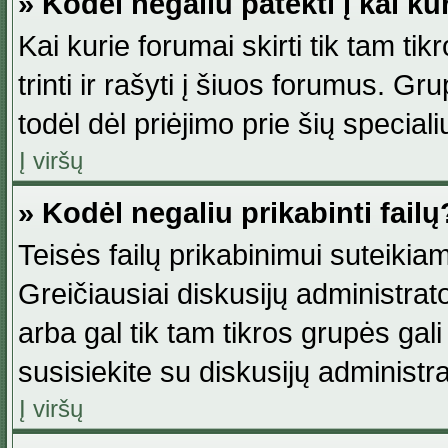
» Kodėl negaliu patekti į kai k
Kai kurie forumai skirti tik tam ti
trinti ir rašyti į šiuos forumus. G
todėl dėl priėjimo prie šių special
Į viršų
» Kodėl negaliu prikabinti failų
Teisės failų prikabinimui suteikia
Greičiausiai diskusijų administrato
arba gal tik tam tikros grupės gali 
susisiekite su diskusijų administra
Į viršų