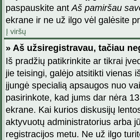
paspauskite ant
Aš pamiršau savo
ekrane ir ne už ilgo vėl galėsite pri
Į viršų
» Aš užsiregistravau, tačiau neg
Iš pradžių patikrinkite ar tikrai įv
jie teisingi, galėjo atsitikti viena
įjungė specialią apsaugos nuo va
pasirinkote, kad jums dar nėra 13
ekrane. Kai kurios diskusijų lentos
aktyvuotų administratorius arba jū
registracijos metu. Ne už ilgo turi