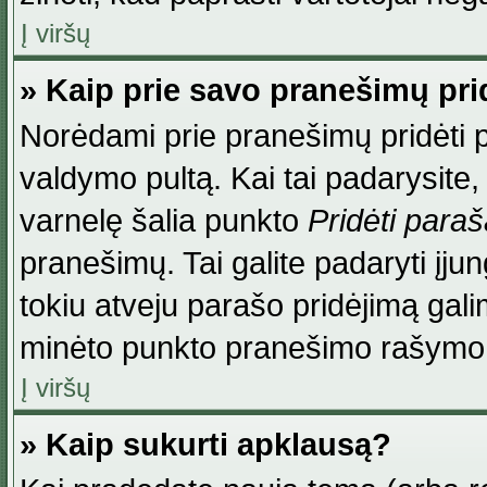
Į viršų
» Kaip prie savo pranešimų pri
Norėdami prie pranešimų pridėti par
valdymo pultą. Kai tai padarysite
varnelę šalia punkto
Pridėti para
pranešimų. Tai galite padaryti įj
tokiu atveju parašo pridėjimą gal
minėto punkto pranešimo rašymo
Į viršų
» Kaip sukurti apklausą?