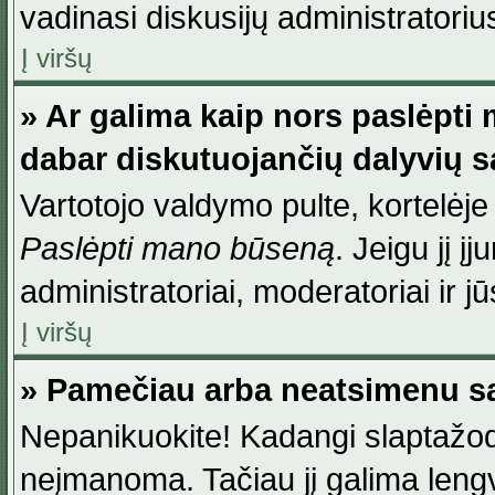
vadinasi diskusijų administratoriu
Į viršų
» Ar galima kaip nors paslėpti
dabar diskutuojančių dalyvių 
Vartotojo valdymo pulte, kortelėje
Paslėpti mano būseną
. Jeigu jį į
administratoriai, moderatoriai ir j
Į viršų
» Pamečiau arba neatsimenu sa
Nepanikuokite! Kadangi slaptažod
neįmanoma. Tačiau jį galima lengva