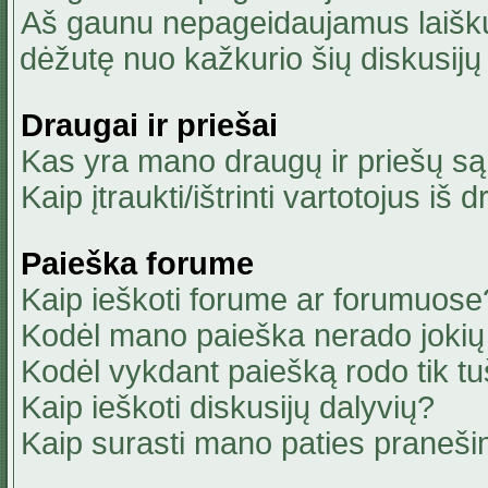
Aš gaunu nepageidaujamus laiškus
dėžutę nuo kažkurio šių diskusijų 
Draugai ir priešai
Kas yra mano draugų ir priešų są
Kaip įtraukti/ištrinti vartotojus i
Paieška forume
Kaip ieškoti forume ar forumuose
Kodėl mano paieška nerado jokių 
Kodėl vykdant paiešką rodo tik tu
Kaip ieškoti diskusijų dalyvių?
Kaip surasti mano paties praneši