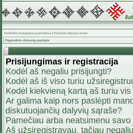
Peržiūrėti neatsakytus pranešimus
|
Peržiūrėti aktyvias temas
Pagrindinis diskusijų puslapis
Prisijungimas ir registracija
Kodėl aš negaliu prisijungti?
Kodėl aš iš viso turiu užsiregistru
Kodėl kiekvieną kartą aš turiu vis 
Ar galima kaip nors paslėpti mano
diskutuojančių dalyvių sąraše?
Pamečiau arba neatsimenu savo 
Aš užsiregistravau, tačiau negaliu 