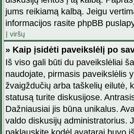
jums reikiamą kalbą. Jeigu vertim
informacijos rasite phpBB puslapy
Į viršų
» Kaip įsidėti paveikslėlį po s
Iš viso gali būti du paveikslėliai š
naudojate, pirmasis paveikslėlis y
žvaigždučių arba taškelių eilutė, 
statusą turite diskusijose. Antras
Dažniausiai jis būna unikalus. Avat
valdo diskusijų administratorius. J
paklauskite kodėl avatarai buvo iš