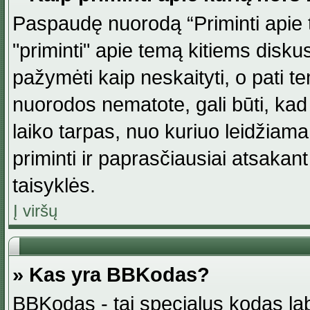
Paspaudę nuorodą “Priminti apie 
"priminti" apie temą kitiems disku
pažymėti kaip neskaityti, o pati t
nuorodos nematote, gali būti, ka
laiko tarpas, nuo kuriuo leidžiama
priminti ir paprasčiausiai atsakant į
taisyklės.
Į viršų
» Kas yra BBKodas?
BBKodas - tai specialus kodas la