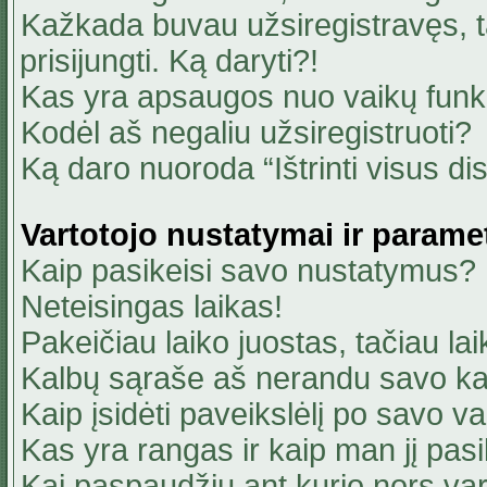
Kažkada buvau užsiregistravęs, ta
prisijungti. Ką daryti?!
Kas yra apsaugos nuo vaikų fun
Kodėl aš negaliu užsiregistruoti?
Ką daro nuoroda “Ištrinti visus di
Vartotojo nustatymai ir parame
Kaip pasikeisi savo nustatymus?
Neteisingas laikas!
Pakeičiau laiko juostas, tačiau lai
Kalbų sąraše aš nerandu savo ka
Kaip įsidėti paveikslėlį po savo v
Kas yra rangas ir kaip man jį pasi
Kai paspaudžiu ant kurio nors va