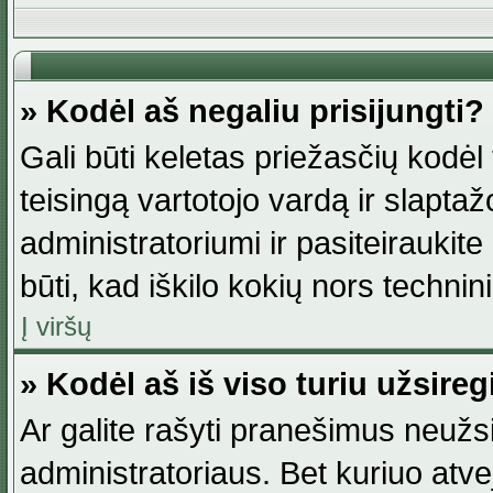
» Kodėl aš negaliu prisijungti?
Gali būti keletas priežasčių kodėl t
teisingą vartotojo vardą ir slaptažod
administratoriumi ir pasiteiraukite
būti, kad iškilo kokių nors technini
Į viršų
» Kodėl aš iš viso turiu užsireg
Ar galite rašyti pranešimus neužsi
administratoriaus. Bet kuriuo atv