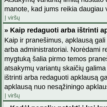
manote, kad jums reikia daugiau v
Į viršų
» Kaip redaguoti arba ištrinti 
Kaip ir pranešimus, apklausą gali 
arba administratoriai. Norėdami 
mygtuką šalia pirmo temos praneši
atsakymų variantų skaičių galima 
ištrinti arba redaguoti apklausą ga
apklausą nuo nesąžiningo apklaus
Į viršų