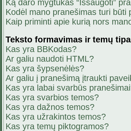
Ką daro mygtukas “Išsaugoti” pr
Kodėl mano pranešimas turi būti p
Kaip priminti apie kurią nors ma
Teksto formavimas ir temų tipa
Kas yra BBKodas?
Ar galiu naudoti HTML?
Kas yra šypsenėlės?
Ar galiu į pranešimą įtraukti pavei
Kas yra labai svarbūs pranešima
Kas yra svarbios temos?
Kas yra dažnos temos?
Kas yra užrakintos temos?
Kas yra temų piktogramos?