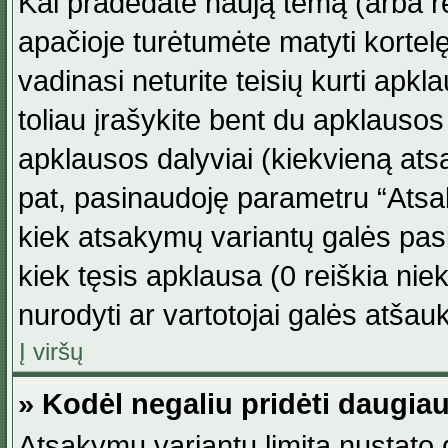
Kai pradedate naują temą (arba r
apačioje turėtumėte matyti kortel
vadinasi neturite teisių kurti apk
toliau įrašykite bent du apklauso
apklausos dalyviai (kiekvieną atsa
pat, pasinaudoję parametru “Atsaky
kiek atsakymų variantų galės pasi
kiek tęsis apklausa (0 reiškia niek
nurodyti ar vartotojai galės atšauk
Į viršų
» Kodėl negaliu pridėti daugi
Atsakymų variantų limitą nustato d