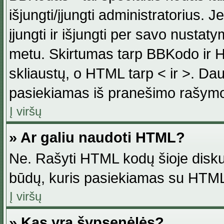
išjungti/įjungti administratorius. J
įjungti ir išjungti per savo nust
metu. Skirtumas tarp BBKodo ir H
skliaustų, o HTML tarp < ir >. Da
pasiekiamas iš pranešimo rašymo
Į viršų
» Ar galiu naudoti HTML?
Ne. Rašyti HTML kodų šioje disku
būdų, kuris pasiekiamas su HTML
Į viršų
» Kas yra šypsenėlės?