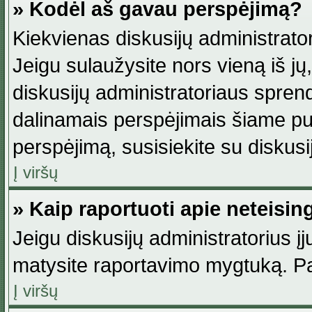
» Kodėl aš gavau perspėjimą?
Kiekvienas diskusijų administrator
Jeigu sulaužysite nors vieną iš jų,
diskusijų administratoriaus spre
dalinamais perspėjimais šiame pus
perspėjimą, susisiekite su diskusi
Į viršų
» Kaip raportuoti apie neteisi
Jeigu diskusijų administratorius į
matysite raportavimo mygtuką. Pa
Į viršų