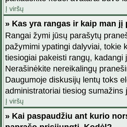
Į viršų
» Kas yra rangas ir kaip man jį 
Rangai žymi jūsų parašytų praneši
pažymimi ypatingi dalyviai, tokie 
tiesiogiai pakeisti rangų, kadangi 
Nerašinėkite nereikalingų praneš
Daugumoje diskusijų lentų toks e
administratoriai tiesiog sumažins
Į viršų
» Kai paspaudžiu ant kurio nor