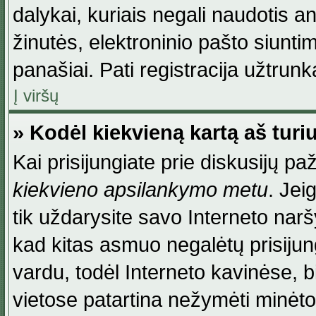
dalykai, kuriais negali naudotis an
žinutės, elektroninio pašto siunti
panašiai. Pati registracija užtrunka
Į viršų
» Kodėl kiekvieną kartą aš turiu
Kai prisijungiate prie diskusijų p
kiekvieno apsilankymo metu
. Jei
tik uždarysite savo Interneto na
kad kitas asmuo negalėtų prisiju
vardu, todėl Interneto kavinėse, b
vietose patartina nežymėti minėt