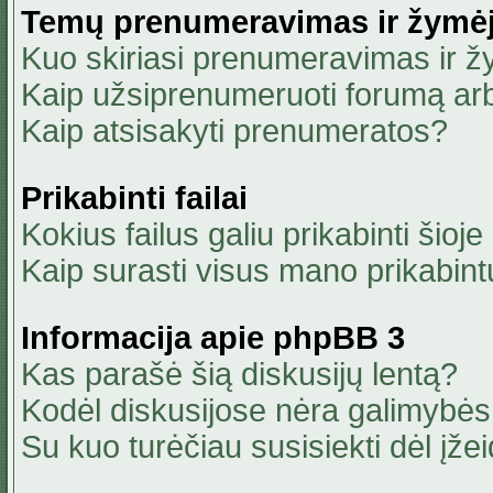
Temų prenumeravimas ir žymė
Kuo skiriasi prenumeravimas ir 
Kaip užsiprenumeruoti forumą ar
Kaip atsisakyti prenumeratos?
Prikabinti failai
Kokius failus galiu prikabinti šioje
Kaip surasti visus mano prikabint
Informacija apie phpBB 3
Kas parašė šią diskusijų lentą?
Kodėl diskusijose nėra galimybė
Su kuo turėčiau susisiekti dėl įžei