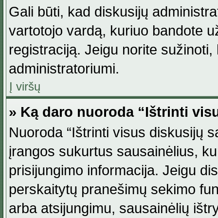
Gali būti, kad diskusijų administ
vartotojo vardą, kuriuo bandote užsi
registraciją. Jeigu norite sužinoti
administratoriumi.
Į viršų
» Ką daro nuoroda “Ištrinti vis
Nuoroda “Ištrinti visus diskusijų
įrangos sukurtus sausainėlius, ku
prisijungimo informacija. Jeigu disk
perskaitytų pranešimų sekimo funkc
arba atsijungimu, sausainėlių ištr