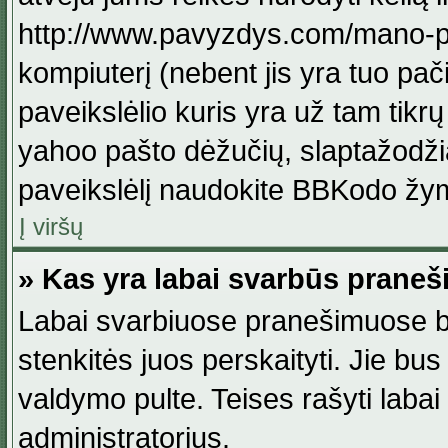
http://www.pavyzdys.com/mano-pave
kompiuterį (nebent jis yra tuo pačiu
paveikslėlio kuris yra už tam tikr
yahoo pašto dėžučių, slaptažodžia
paveikslėlį naudokite BBKodo žym
Į viršų
» Kas yra labai svarbūs praneš
Labai svarbiuose pranešimuose būn
stenkitės juos perskaityti. Jie bus
valdymo pulte. Teises rašyti labai
administratorius.