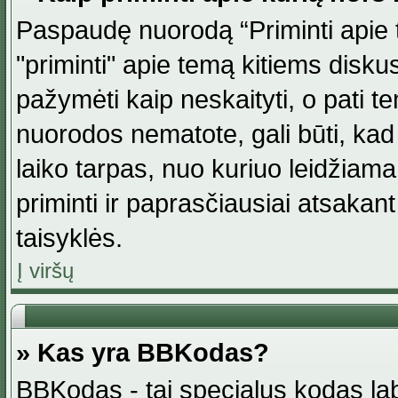
Paspaudę nuorodą “Priminti apie 
"priminti" apie temą kitiems disku
pažymėti kaip neskaityti, o pati t
nuorodos nematote, gali būti, ka
laiko tarpas, nuo kuriuo leidžiama
priminti ir paprasčiausiai atsakant į
taisyklės.
Į viršų
» Kas yra BBKodas?
BBKodas - tai specialus kodas la