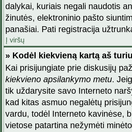
dalykai, kuriais negali naudotis an
žinutės, elektroninio pašto siunti
panašiai. Pati registracija užtrunka
Į viršų
» Kodėl kiekvieną kartą aš turiu
Kai prisijungiate prie diskusijų p
kiekvieno apsilankymo metu
. Jei
tik uždarysite savo Interneto na
kad kitas asmuo negalėtų prisiju
vardu, todėl Interneto kavinėse, b
vietose patartina nežymėti minėt