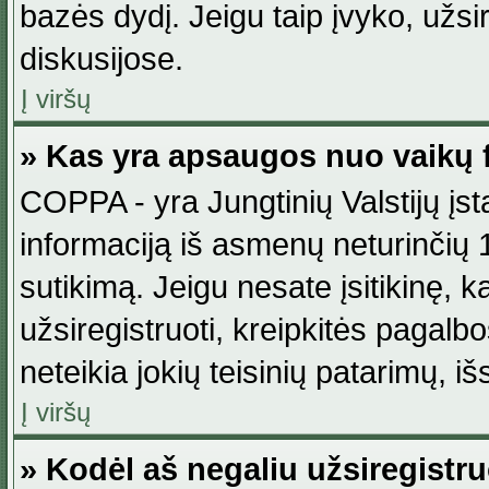
bazės dydį. Jeigu taip įvyko, užsir
diskusijose.
Į viršų
» Kas yra apsaugos nuo vaikų 
COPPA - yra Jungtinių Valstijų įst
informaciją iš asmenų neturinčių 1
sutikimą. Jeigu nesate įsitikinę, k
užsiregistruoti, kreipkitės pagalb
neteikia jokių teisinių patarimų, iš
Į viršų
» Kodėl aš negaliu užsiregistru