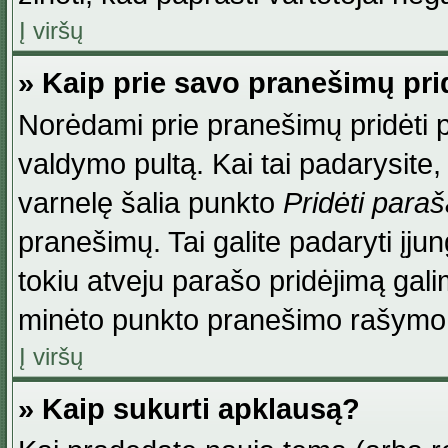
Į viršų
» Kaip prie savo pranešimų pri
Norėdami prie pranešimų pridėti par
valdymo pultą. Kai tai padarysite
varnelę šalia punkto
Pridėti para
pranešimų. Tai galite padaryti įj
tokiu atveju parašo pridėjimą gal
minėto punkto pranešimo rašymo
Į viršų
» Kaip sukurti apklausą?