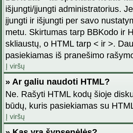
išjungti/įjungti administratorius. J
įjungti ir išjungti per savo nust
metu. Skirtumas tarp BBKodo ir H
skliaustų, o HTML tarp < ir >. Da
pasiekiamas iš pranešimo rašymo
Į viršų
» Ar galiu naudoti HTML?
Ne. Rašyti HTML kodų šioje disku
būdų, kuris pasiekiamas su HTML
Į viršų
» Kas yra šypsenėlės?