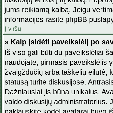
jums reikiamą kalbą. Jeigu vertim
informacijos rasite phpBB puslapy
Į viršų
» Kaip įsidėti paveikslėlį po s
Iš viso gali būti du paveikslėliai š
naudojate, pirmasis paveikslėlis y
žvaigždučių arba taškelių eilutė, 
statusą turite diskusijose. Antras
Dažniausiai jis būna unikalus. Avat
valdo diskusijų administratorius. J
paklauskite kodėl avatarai buvo iš