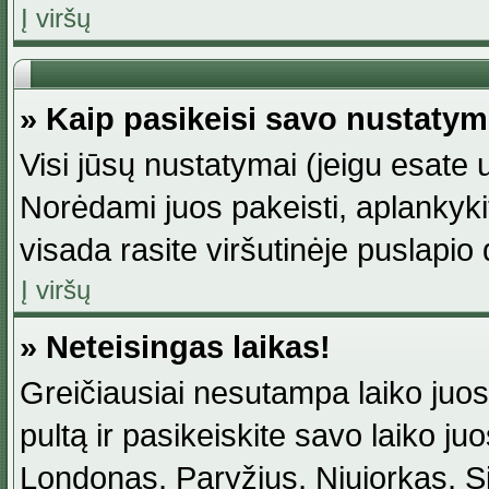
Į viršų
» Kaip pasikeisi savo nustaty
Visi jūsų nustatymai (jeigu esat
Norėdami juos pakeisti, aplankyki
visada rasite viršutinėje puslapio
Į viršų
» Neteisingas laikas!
Greičiausiai nesutampa laiko juost
pultą ir pasikeiskite savo laiko juos
Londonas, Paryžius, Niujorkas, Sidn