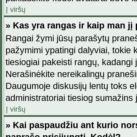
Į viršų
» Kas yra rangas ir kaip man jį 
Rangai žymi jūsų parašytų praneši
pažymimi ypatingi dalyviai, tokie 
tiesiogiai pakeisti rangų, kadangi 
Nerašinėkite nereikalingų praneš
Daugumoje diskusijų lentų toks e
administratoriai tiesiog sumažins
Į viršų
» Kai paspaudžiu ant kurio nor