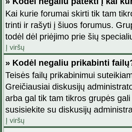
» Kodėl negaliu patekti į kai k
Kai kurie forumai skirti tik tam ti
trinti ir rašyti į šiuos forumus. G
todėl dėl priėjimo prie šių special
Į viršų
» Kodėl negaliu prikabinti failų
Teisės failų prikabinimui suteikia
Greičiausiai diskusijų administrato
arba gal tik tam tikros grupės gali 
susisiekite su diskusijų administra
Į viršų