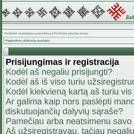
Peržiūrėti neatsakytus pranešimus
|
Peržiūrėti aktyvias temas
Pagrindinis diskusijų puslapis
Prisijungimas ir registracija
Kodėl aš negaliu prisijungti?
Kodėl aš iš viso turiu užsiregistru
Kodėl kiekvieną kartą aš turiu vis 
Ar galima kaip nors paslėpti mano
diskutuojančių dalyvių sąraše?
Pamečiau arba neatsimenu savo 
Aš užsiregistravau, tačiau negaliu 