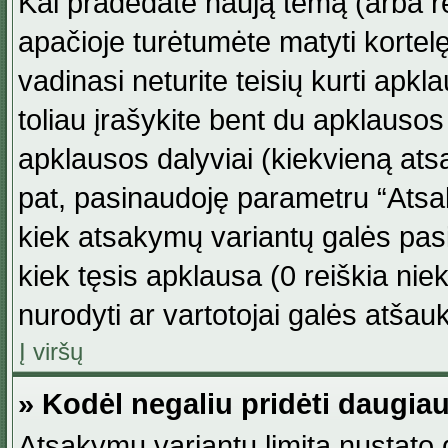
Kai pradedate naują temą (arba r
apačioje turėtumėte matyti kortel
vadinasi neturite teisių kurti apk
toliau įrašykite bent du apklauso
apklausos dalyviai (kiekvieną atsa
pat, pasinaudoję parametru “Atsaky
kiek atsakymų variantų galės pasi
kiek tęsis apklausa (0 reiškia niek
nurodyti ar vartotojai galės atšauk
Į viršų
» Kodėl negaliu pridėti daugi
Atsakymų variantų limitą nustato d