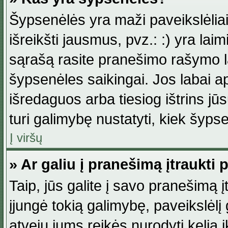
Šypsenėlės yra maži paveikslėlia
išreikšti jausmus, pvz.: :) yra lai
sąrašą rasite pranešimo rašymo la
šypsenėles saikingai. Jos labai 
išredaguos arba tiesiog ištrins jū
turi galimybę nustatyti, kiek šyp
Į viršų
» Ar galiu į pranešimą įtraukti 
Taip, jūs galite į savo pranešimą į
įjungė tokią galimybę, paveikslėlį g
atveju jums reikės nurodyti kelią i