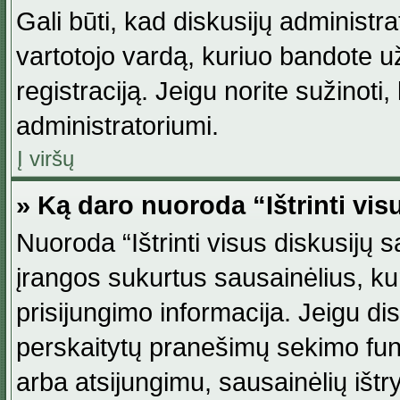
Gali būti, kad diskusijų administ
vartotojo vardą, kuriuo bandote užsi
registraciją. Jeigu norite sužinoti
administratoriumi.
Į viršų
» Ką daro nuoroda “Ištrinti vis
Nuoroda “Ištrinti visus diskusijų
įrangos sukurtus sausainėlius, ku
prisijungimo informacija. Jeigu disk
perskaitytų pranešimų sekimo funkc
arba atsijungimu, sausainėlių ištr