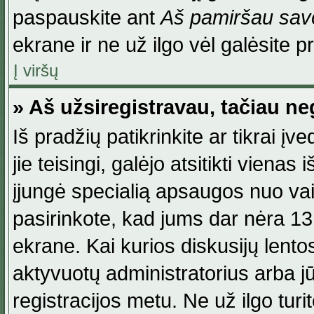
paspauskite ant
Aš pamiršau savo
ekrane ir ne už ilgo vėl galėsite pri
Į viršų
» Aš užsiregistravau, tačiau neg
Iš pradžių patikrinkite ar tikrai įv
jie teisingi, galėjo atsitikti viena
įjungė specialią apsaugos nuo va
pasirinkote, kad jums dar nėra 13
ekrane. Kai kurios diskusijų lentos
aktyvuotų administratorius arba jū
registracijos metu. Ne už ilgo turi