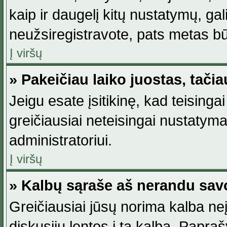
kaip ir daugelį kitų nustatymų, gali 
neužsiregistravote, pats metas būt
Į viršų
» Pakeičiau laiko juostas, tačia
Jeigu esate įsitikinę, kad teisingai
greičiausiai neteisingai nustatymas
administratoriui.
Į viršų
» Kalbų sąraše aš nerandu sav
Greičiausiai jūsų norima kalba neį
diskusijų lentos į tą kalbą. Papraš