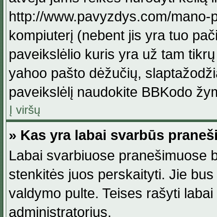
http://www.pavyzdys.com/mano-pave
kompiuterį (nebent jis yra tuo pačiu
paveikslėlio kuris yra už tam tikr
yahoo pašto dėžučių, slaptažodžia
paveikslėlį naudokite BBKodo žym
Į viršų
» Kas yra labai svarbūs praneš
Labai svarbiuose pranešimuose būn
stenkitės juos perskaityti. Jie bus
valdymo pulte. Teises rašyti labai
administratorius.