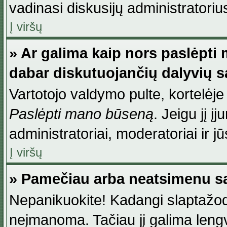
vadinasi diskusijų administratoriu
Į viršų
» Ar galima kaip nors paslėpti
dabar diskutuojančių dalyvių 
Vartotojo valdymo pulte, kortelėje
Paslėpti mano būseną
. Jeigu jį į
administratoriai, moderatoriai ir j
Į viršų
» Pamečiau arba neatsimenu sa
Nepanikuokite! Kadangi slaptažod
neįmanoma. Tačiau jį galima lengva