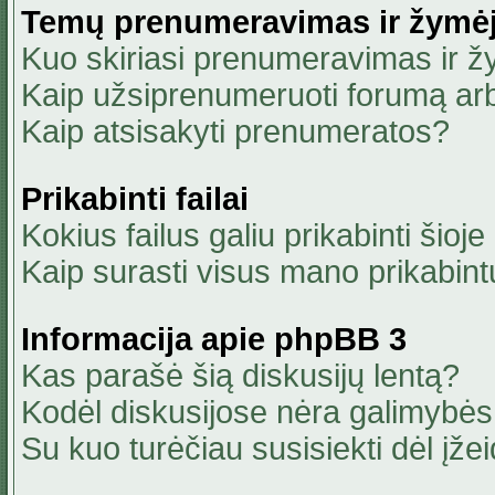
Temų prenumeravimas ir žymė
Kuo skiriasi prenumeravimas ir 
Kaip užsiprenumeruoti forumą ar
Kaip atsisakyti prenumeratos?
Prikabinti failai
Kokius failus galiu prikabinti šioje
Kaip surasti visus mano prikabint
Informacija apie phpBB 3
Kas parašė šią diskusijų lentą?
Kodėl diskusijose nėra galimybė
Su kuo turėčiau susisiekti dėl įžei