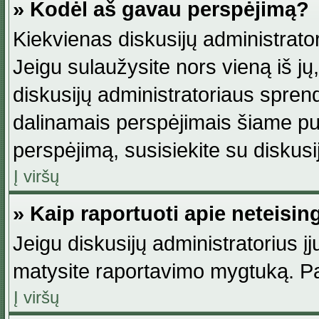
» Kodėl aš gavau perspėjimą?
Kiekvienas diskusijų administrator
Jeigu sulaužysite nors vieną iš jų,
diskusijų administratoriaus spre
dalinamais perspėjimais šiame pus
perspėjimą, susisiekite su diskusi
Į viršų
» Kaip raportuoti apie neteisi
Jeigu diskusijų administratorius į
matysite raportavimo mygtuką. Pa
Į viršų