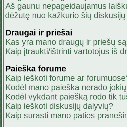
Aš gaunu nepageidaujamus laiškus
dėžutę nuo kažkurio šių diskusijų 
Draugai ir priešai
Kas yra mano draugų ir priešų są
Kaip įtraukti/ištrinti vartotojus i
Paieška forume
Kaip ieškoti forume ar forumuose
Kodėl mano paieška nerado jokių 
Kodėl vykdant paiešką rodo tik tu
Kaip ieškoti diskusijų dalyvių?
Kaip surasti mano paties praneši