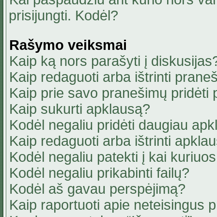
prisijungti. Kodėl?
Rašymo veiksmai
Kaip ką nors parašyti į diskusijas
Kaip redaguoti arba ištrinti pran
Kaip prie savo pranešimų pridėti
Kaip sukurti apklausą?
Kodėl negaliu pridėti daugiau ap
Kaip redaguoti arba ištrinti apkla
Kodėl negaliu patekti į kai kuriu
Kodėl negaliu prikabinti failų?
Kodėl aš gavau perspėjimą?
Kaip raportuoti apie neteisingus