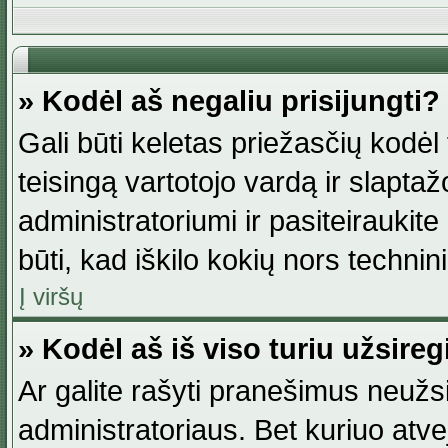
» Kodėl aš negaliu prisijungti?
Gali būti keletas priežasčių kodėl t
teisingą vartotojo vardą ir slaptažod
administratoriumi ir pasiteiraukite
būti, kad iškilo kokių nors technini
Į viršų
» Kodėl aš iš viso turiu užsireg
Ar galite rašyti pranešimus neužsi
administratoriaus. Bet kuriuo atv