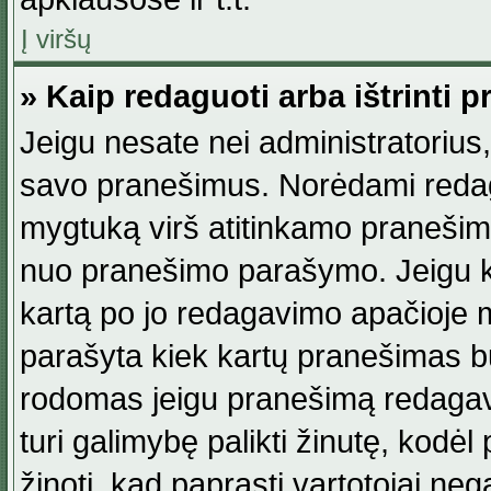
Į viršų
» Kaip redaguoti arba ištrinti 
Jeigu nesate nei administratorius, n
savo pranešimus. Norėdami reda
mygtuką virš atitinkamo pranešimo. 
nuo pranešimo parašymo. Jeigu ka
kartą po jo redagavimo apačioje m
parašyta kiek kartų pranešimas b
rodomas jeigu pranešimą redagavo
turi galimybę palikti žinutę, kodė
žinoti, kad paprasti vartotojai nega