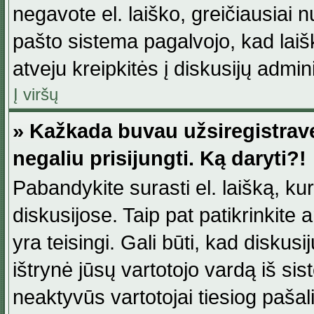
negavote el. laiško, greičiausiai 
pašto sistema pagalvojo, kad laiš
atveju kreipkitės į diskusijų admini
Į viršų
» Kažkada buvau užsiregistravęs
negaliu prisijungti. Ką daryti?!
Pabandykite surasti el. laišką, ku
diskusijose. Taip pat patikrinkite a
yra teisingi. Gali būti, kad diskus
ištrynė jūsų vartotojo vardą iš si
neaktyvūs vartotojai tiesiog paša