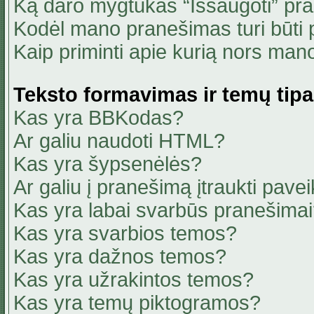
Ką daro mygtukas “Išsaugoti” pr
Kodėl mano pranešimas turi būti p
Kaip priminti apie kurią nors ma
Teksto formavimas ir temų tipa
Kas yra BBKodas?
Ar galiu naudoti HTML?
Kas yra šypsenėlės?
Ar galiu į pranešimą įtraukti pavei
Kas yra labai svarbūs pranešima
Kas yra svarbios temos?
Kas yra dažnos temos?
Kas yra užrakintos temos?
Kas yra temų piktogramos?