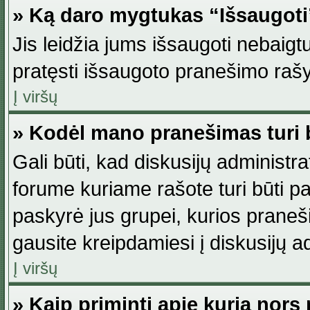
» Ką daro mygtukas “Išsaugot
Jis leidžia jums išsaugoti nebaig
pratęsti išsaugoto pranešimo rašy
Į viršų
» Kodėl mano pranešimas turi b
Gali būti, kad diskusijų administ
forume kuriame rašote turi būti pat
paskyrė jus grupei, kurios pranešim
gausite kreipdamiesi į diskusijų ad
Į viršų
» Kaip priminti apie kurią nor