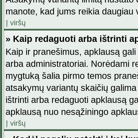
manote, kad jums reikia daugiau v
Į viršų
» Kaip redaguoti arba ištrinti 
Kaip ir pranešimus, apklausą gali 
arba administratoriai. Norėdami 
mygtuką šalia pirmo temos praneši
atsakymų variantų skaičių galima 
ištrinti arba redaguoti apklausą ga
apklausą nuo nesąžiningo apklaus
Į viršų