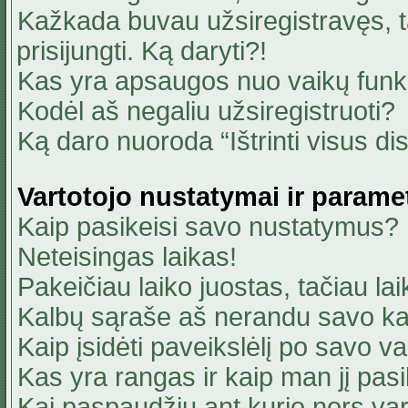
Kažkada buvau užsiregistravęs, ta
prisijungti. Ką daryti?!
Kas yra apsaugos nuo vaikų fun
Kodėl aš negaliu užsiregistruoti?
Ką daro nuoroda “Ištrinti visus di
Vartotojo nustatymai ir parame
Kaip pasikeisi savo nustatymus?
Neteisingas laikas!
Pakeičiau laiko juostas, tačiau lai
Kalbų sąraše aš nerandu savo ka
Kaip įsidėti paveikslėlį po savo v
Kas yra rangas ir kaip man jį pasi
Kai paspaudžiu ant kurio nors va