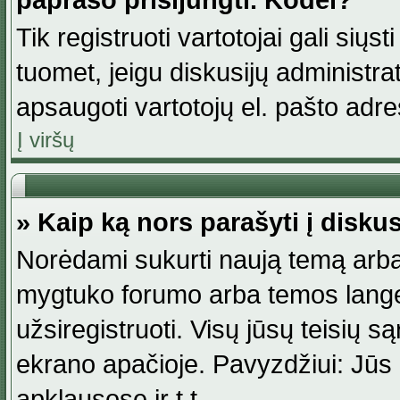
paprašo prisijungti. Kodėl?
Tik registruoti vartotojai gali siųs
tuomet, jeigu diskusijų administr
apsaugoti vartotojų el. pašto adr
Į viršų
» Kaip ką nors parašyti į disku
Norėdami sukurti naują temą arba
mygtuko forumo arba temos lange.
užsiregistruoti. Visų jūsų teisių
ekrano apačioje. Pavyzdžiui: Jūs g
apklausose ir t.t.