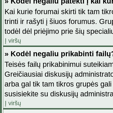
» Kodėl negaliu patekti į kai k
Kai kurie forumai skirti tik tam ti
trinti ir rašyti į šiuos forumus. G
todėl dėl priėjimo prie šių special
Į viršų
» Kodėl negaliu prikabinti failų
Teisės failų prikabinimui suteikia
Greičiausiai diskusijų administrato
arba gal tik tam tikros grupės gali 
susisiekite su diskusijų administra
Į viršų