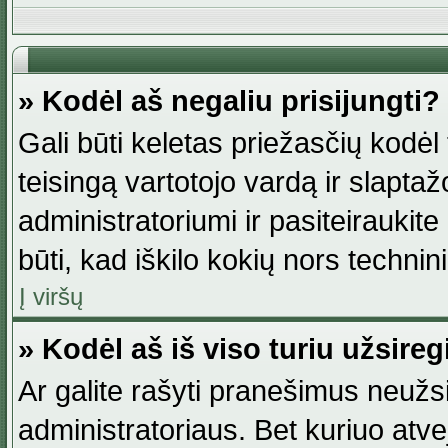
» Kodėl aš negaliu prisijungti?
Gali būti keletas priežasčių kodėl t
teisingą vartotojo vardą ir slaptažod
administratoriumi ir pasiteiraukite
būti, kad iškilo kokių nors technini
Į viršų
» Kodėl aš iš viso turiu užsireg
Ar galite rašyti pranešimus neužsi
administratoriaus. Bet kuriuo atv