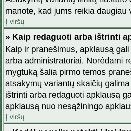
manote, kad jums reikia daugiau v
Į viršų
» Kaip redaguoti arba ištrinti 
Kaip ir pranešimus, apklausą gali 
arba administratoriai. Norėdami 
mygtuką šalia pirmo temos praneši
atsakymų variantų skaičių galima 
ištrinti arba redaguoti apklausą ga
apklausą nuo nesąžiningo apklaus
Į viršų