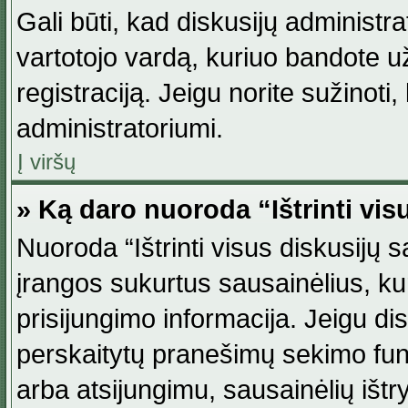
Gali būti, kad diskusijų administ
vartotojo vardą, kuriuo bandote užsi
registraciją. Jeigu norite sužinoti
administratoriumi.
Į viršų
» Ką daro nuoroda “Ištrinti vis
Nuoroda “Ištrinti visus diskusijų
įrangos sukurtus sausainėlius, ku
prisijungimo informacija. Jeigu disk
perskaitytų pranešimų sekimo funkc
arba atsijungimu, sausainėlių ištr