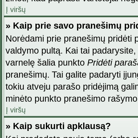
Į viršų
» Kaip prie savo pranešimų pri
Norėdami prie pranešimų pridėti par
valdymo pultą. Kai tai padarysite
varnelę šalia punkto
Pridėti para
pranešimų. Tai galite padaryti įj
tokiu atveju parašo pridėjimą gal
minėto punkto pranešimo rašymo
Į viršų
» Kaip sukurti apklausą?