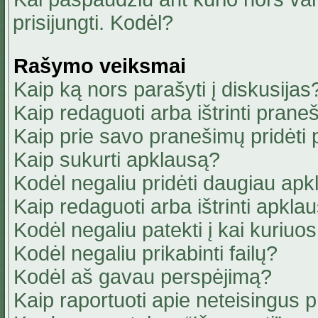
prisijungti. Kodėl?
Rašymo veiksmai
Kaip ką nors parašyti į diskusijas
Kaip redaguoti arba ištrinti pran
Kaip prie savo pranešimų pridėti
Kaip sukurti apklausą?
Kodėl negaliu pridėti daugiau ap
Kaip redaguoti arba ištrinti apkla
Kodėl negaliu patekti į kai kuriu
Kodėl negaliu prikabinti failų?
Kodėl aš gavau perspėjimą?
Kaip raportuoti apie neteisingus