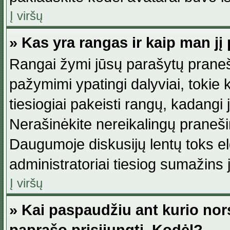
Į viršų
» Kas yra rangas ir kaip man jį 
Rangai žymi jūsų parašytų praneši
pažymimi ypatingi dalyviai, tokie 
tiesiogiai pakeisti rangų, kadangi 
Nerašinėkite nereikalingų praneš
Daugumoje diskusijų lentų toks e
administratoriai tiesiog sumažins
Į viršų
» Kai paspaudžiu ant kurio nor