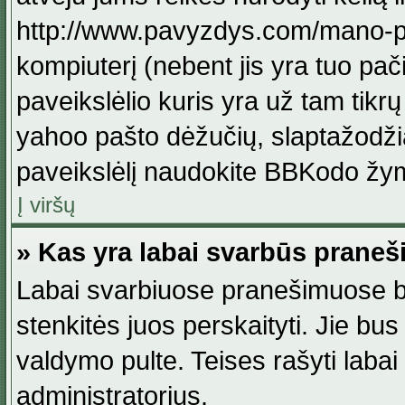
http://www.pavyzdys.com/mano-pave
kompiuterį (nebent jis yra tuo pačiu
paveikslėlio kuris yra už tam tikr
yahoo pašto dėžučių, slaptažodžia
paveikslėlį naudokite BBKodo žym
Į viršų
» Kas yra labai svarbūs praneš
Labai svarbiuose pranešimuose būn
stenkitės juos perskaityti. Jie bus
valdymo pulte. Teises rašyti labai
administratorius.