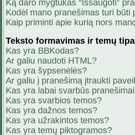
Ką daro mygtukas “Išsaugoti” pr
Kodėl mano pranešimas turi būti p
Kaip priminti apie kurią nors ma
Teksto formavimas ir temų tipa
Kas yra BBKodas?
Ar galiu naudoti HTML?
Kas yra šypsenėlės?
Ar galiu į pranešimą įtraukti pavei
Kas yra labai svarbūs pranešima
Kas yra svarbios temos?
Kas yra dažnos temos?
Kas yra užrakintos temos?
Kas yra temų piktogramos?