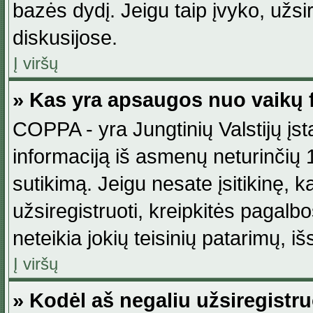
bazės dydį. Jeigu taip įvyko, užsir
diskusijose.
Į viršų
» Kas yra apsaugos nuo vaikų 
COPPA - yra Jungtinių Valstijų įst
informaciją iš asmenų neturinčių 1
sutikimą. Jeigu nesate įsitikinę, k
užsiregistruoti, kreipkitės pagalb
neteikia jokių teisinių patarimų, iš
Į viršų
» Kodėl aš negaliu užsiregistru