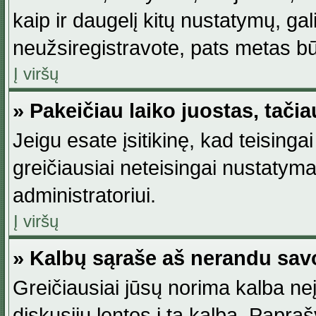
kaip ir daugelį kitų nustatymų, gali 
neužsiregistravote, pats metas būt
Į viršų
» Pakeičiau laiko juostas, tačia
Jeigu esate įsitikinę, kad teisingai
greičiausiai neteisingai nustatymas
administratoriui.
Į viršų
» Kalbų sąraše aš nerandu sav
Greičiausiai jūsų norima kalba neį
diskusijų lentos į tą kalbą. Papraš