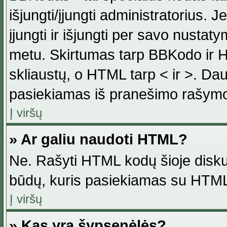
išjungti/įjungti administratorius. J
įjungti ir išjungti per savo nust
metu. Skirtumas tarp BBKodo ir H
skliaustų, o HTML tarp < ir >. Da
pasiekiamas iš pranešimo rašymo
Į viršų
» Ar galiu naudoti HTML?
Ne. Rašyti HTML kodų šioje disku
būdų, kuris pasiekiamas su HTML
Į viršų
» Kas yra šypsenėlės?