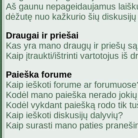
Aš gaunu nepageidaujamus laiškus
dėžutę nuo kažkurio šių diskusijų 
Draugai ir priešai
Kas yra mano draugų ir priešų są
Kaip įtraukti/ištrinti vartotojus i
Paieška forume
Kaip ieškoti forume ar forumuose
Kodėl mano paieška nerado jokių 
Kodėl vykdant paiešką rodo tik tu
Kaip ieškoti diskusijų dalyvių?
Kaip surasti mano paties praneši