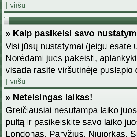
Į viršų
» Kaip pasikeisi savo nustaty
Visi jūsų nustatymai (jeigu esat
Norėdami juos pakeisti, aplankyki
visada rasite viršutinėje puslapio
Į viršų
» Neteisingas laikas!
Greičiausiai nesutampa laiko juost
pultą ir pasikeiskite savo laiko juos
Londonas, Paryžius, Niujorkas, Sidn