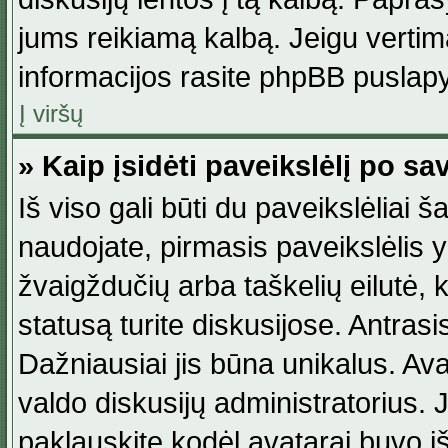
jums reikiamą kalbą. Jeigu vertim
informacijos rasite phpBB puslapy
Į viršų
» Kaip įsidėti paveikslėlį po s
Iš viso gali būti du paveikslėliai š
naudojate, pirmasis paveikslėlis y
žvaigždučių arba taškelių eilutė, 
statusą turite diskusijose. Antras
Dažniausiai jis būna unikalus. Avat
valdo diskusijų administratorius. J
paklauskite kodėl avatarai buvo iš