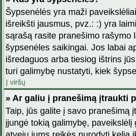
Šypsenėlės yra maži paveikslėlia
išreikšti jausmus, pvz.: :) yra lai
sąrašą rasite pranešimo rašymo la
šypsenėles saikingai. Jos labai 
išredaguos arba tiesiog ištrins jū
turi galimybę nustatyti, kiek šyp
Į viršų
» Ar galiu į pranešimą įtraukti 
Taip, jūs galite į savo pranešimą į
įjungė tokią galimybę, paveikslėlį g
atveju jums reikės nurodyti kelią i