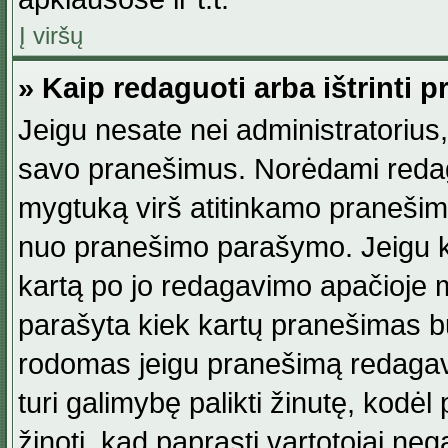
Į viršų
» Kaip redaguoti arba ištrinti 
Jeigu nesate nei administratorius, n
savo pranešimus. Norėdami reda
mygtuką virš atitinkamo pranešimo. 
nuo pranešimo parašymo. Jeigu ka
kartą po jo redagavimo apačioje m
parašyta kiek kartų pranešimas b
rodomas jeigu pranešimą redagavo
turi galimybę palikti žinutę, kodė
žinoti, kad paprasti vartotojai nega