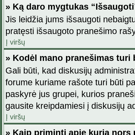
» Ką daro mygtukas “Išsaugot
Jis leidžia jums išsaugoti nebaig
pratęsti išsaugoto pranešimo rašy
Į viršų
» Kodėl mano pranešimas turi b
Gali būti, kad diskusijų administ
forume kuriame rašote turi būti pat
paskyrė jus grupei, kurios pranešim
gausite kreipdamiesi į diskusijų ad
Į viršų
» Kaip priminti apie kurią nor