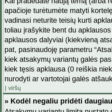
Kai pradedate naują temą (arba r
apačioje turėtumėte matyti kortel
vadinasi neturite teisių kurti apk
toliau įrašykite bent du apklauso
apklausos dalyviai (kiekvieną atsa
pat, pasinaudoję parametru “Atsaky
kiek atsakymų variantų galės pasi
kiek tęsis apklausa (0 reiškia niek
nurodyti ar vartotojai galės atšauk
Į viršų
» Kodėl negaliu pridėti daugi
Atsakymų variantų limitą nustato d