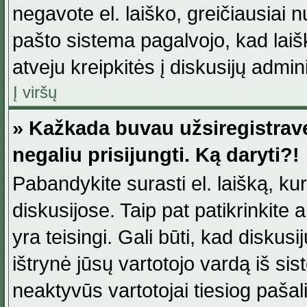
negavote el. laiško, greičiausiai 
pašto sistema pagalvojo, kad laiš
atveju kreipkitės į diskusijų admini
Į viršų
» Kažkada buvau užsiregistravęs
negaliu prisijungti. Ką daryti?!
Pabandykite surasti el. laišką, ku
diskusijose. Taip pat patikrinkite a
yra teisingi. Gali būti, kad diskus
ištrynė jūsų vartotojo vardą iš si
neaktyvūs vartotojai tiesiog paša