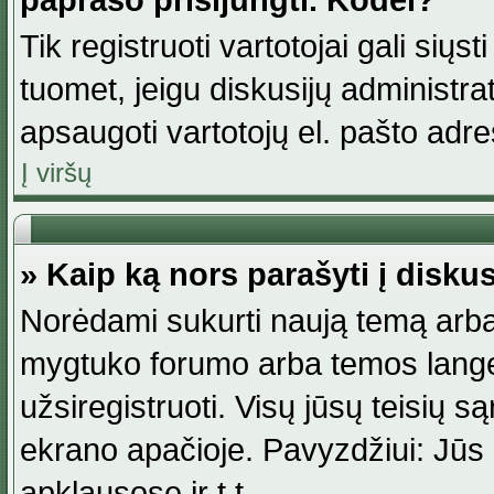
paprašo prisijungti. Kodėl?
Tik registruoti vartotojai gali siųs
tuomet, jeigu diskusijų administr
apsaugoti vartotojų el. pašto adr
Į viršų
» Kaip ką nors parašyti į disku
Norėdami sukurti naują temą arba
mygtuko forumo arba temos lange.
užsiregistruoti. Visų jūsų teisių
ekrano apačioje. Pavyzdžiui: Jūs g
apklausose ir t.t.