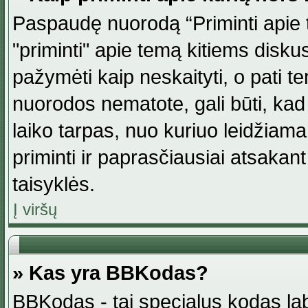
Paspaudę nuorodą “Priminti apie 
"priminti" apie temą kitiems disku
pažymėti kaip neskaityti, o pati t
nuorodos nematote, gali būti, ka
laiko tarpas, nuo kuriuo leidžiama
priminti ir paprasčiausiai atsakant į
taisyklės.
Į viršų
» Kas yra BBKodas?
BBKodas - tai specialus kodas la