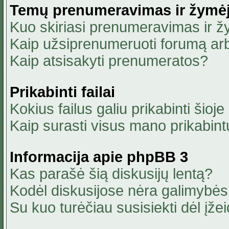
Temų prenumeravimas ir žymė
Kuo skiriasi prenumeravimas ir 
Kaip užsiprenumeruoti forumą ar
Kaip atsisakyti prenumeratos?
Prikabinti failai
Kokius failus galiu prikabinti šioje
Kaip surasti visus mano prikabint
Informacija apie phpBB 3
Kas parašė šią diskusijų lentą?
Kodėl diskusijose nėra galimybė
Su kuo turėčiau susisiekti dėl įžei