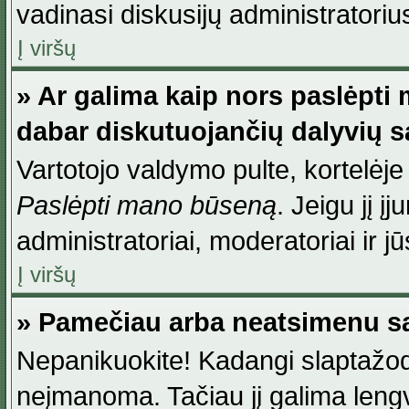
vadinasi diskusijų administratoriu
Į viršų
» Ar galima kaip nors paslėpti
dabar diskutuojančių dalyvių 
Vartotojo valdymo pulte, kortelėje
Paslėpti mano būseną
. Jeigu jį į
administratoriai, moderatoriai ir j
Į viršų
» Pamečiau arba neatsimenu sa
Nepanikuokite! Kadangi slaptažod
neįmanoma. Tačiau jį galima lengva