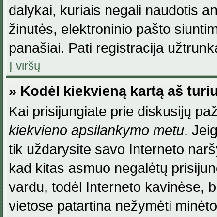
dalykai, kuriais negali naudotis an
žinutės, elektroninio pašto siunti
panašiai. Pati registracija užtrunka
Į viršų
» Kodėl kiekvieną kartą aš turiu
Kai prisijungiate prie diskusijų p
kiekvieno apsilankymo metu
. Jei
tik uždarysite savo Interneto na
kad kitas asmuo negalėtų prisiju
vardu, todėl Interneto kavinėse, b
vietose patartina nežymėti minėt