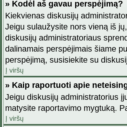
» Kodėl aš gavau perspėjimą?
Kiekvienas diskusijų administrator
Jeigu sulaužysite nors vieną iš jų,
diskusijų administratoriaus spre
dalinamais perspėjimais šiame pus
perspėjimą, susisiekite su diskusi
Į viršų
» Kaip raportuoti apie neteisi
Jeigu diskusijų administratorius į
matysite raportavimo mygtuką. Pa
Į viršų