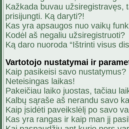
Kažkada buvau užsiregistravęs, ta
prisijungti. Ką daryti?!
Kas yra apsaugos nuo vaikų fun
Kodėl aš negaliu užsiregistruoti?
Ką daro nuoroda “Ištrinti visus di
Vartotojo nustatymai ir parame
Kaip pasikeisi savo nustatymus?
Neteisingas laikas!
Pakeičiau laiko juostas, tačiau lai
Kalbų sąraše aš nerandu savo ka
Kaip įsidėti paveikslėlį po savo v
Kas yra rangas ir kaip man jį pasi
Kai paspaudžiu ant kurio nors va