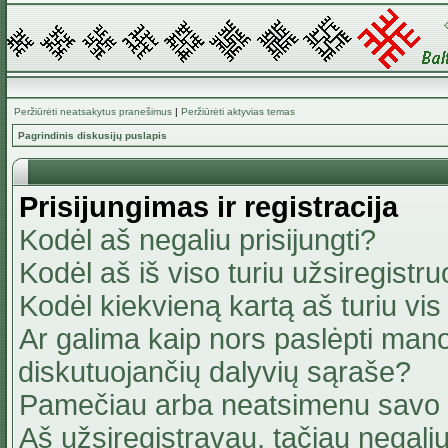
Peržiūrėti neatsakytus pranešimus
|
Peržiūrėti aktyvias temas
Pagrindinis diskusijų puslapis
Prisijungimas ir registracija
Kodėl aš negaliu prisijungti?
Kodėl aš iš viso turiu užsiregistru
Kodėl kiekvieną kartą aš turiu vis 
Ar galima kaip nors paslėpti mano
diskutuojančių dalyvių sąraše?
Pamečiau arba neatsimenu savo 
Aš užsiregistravau, tačiau negaliu 