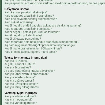
Kas yra rangas ir kaip man jį pasikeisti?
Kai paspaudžiu ant kurio nors vartotojo elektroninio pašto adreso, manęs papra
Rašymo veiksmai
Kaip ką nors parašyti į diskusijas?
Kaip redaguoti arba ištrinti pranešimą?
Kaip prie savo pranešimų pridėti parašą?
Kaip sukurti apklausą?
Kodėl negaliu pridėti daugiau apklausos atsakymų variantų?
Kaip redaguoti arba ištrinti apklausą?
Kodėl negaliu patekti į kai kuriuos forumus?
Kodėl negaliu prikabinti failų?
Kodėl aš gavau perspėjimą?
Kaip raportuoti apie neteisingus pranešimus moderatoriui?
Ką daro mygtukas “Išsaugoti” pranešimo rašymo lange?
Kodėl mano pranešimas turi būti patvirtintas?
Kaip priminti apie kurią nors mano temą?
Teksto formavimas ir temų tipai
Kas yra BBKodas?
Ar galiu naudoti HTML?
Kas yra šypsenėlės?
Ar galiu į pranešimą įtraukti paveikslėlį?
Kas yra labai svarbūs pranešimai?
Kas yra svarbios temos?
Kas yra dažnos temos?
Kas yra užrakintos temos?
Kas yra temų piktogramos?
Vartotojų lygiai ir grupės
Kas yra administratoriai?
Kas yra moderatoriai?
Kas yra vartotojų grupės?