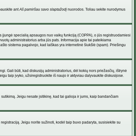
pauskite ant
Aš pamiršau savo slaptažodį
nuorodos. Toliau sekite nurodymus
atorius įjungė specialią apsaugos nuo vaikų funkciją (COPPA), o jūs registruodamiesi
yvuotų administratorius arba jūs pats. Informacija apie tai pateikiama
 pašto sistema pagalvojo, kad laiškas yra internetinė šiukšlė (spam). Priešingu
ingi. Gali būti, kad diskusijų administratorius, dėl kokių nors priežasčių, ištrynė
u taip įvyko, užsiregistruokite iš naujo ir aktyviau dalyvaukite diskusijose.
ų sutikimą. Jeigu nesate įsitikinę, kad tai galioja ir jums, kaip bandančiam
registraciją. Jeigu norite sužinoti, kodėl taip buvo padaryta, susisiekite su