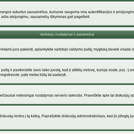
rangos sukurtus sausainėlius, kuriuose saugoma visa autentifikacijos ir prisijungimo i
 arba atsijungimu, sausainėlių ištrynimas gali pagelbėti.
Vartotojo nustatymai ir parametrai
dami juos pakeisti, aplankykite vartotojo valdymo pultą; mygtuką beveik visada ras
ltą ir pasikeiskite savo laiko juostą, kad ji atitiktų vietovę, kurioje esate, pvz.: Lon
siregistravote, pats metas būtų tai padaryti.
greičiausiai neteisingai nustatymas serverio laikrodis. Praneškite apie tai diskusijų ad
iskusijų lentos į tą kalbą. Paprašykite diskusijų administratoriaus, kad jis įdiegtų 