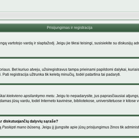
Prisijungimas ir registracija
singą vartotojo vardą ir slaptažodį. Jeigu jie tikrai teisingi, susisiekite su diskusijų 
riaus. Bet kuriuo atveju, užsiregistravus tampa prieinami papildomi dalykai, kuriais
Pati registracija užtrunka tik keletą minučių, todėl patartina tai padaryti.
škai kiekvieno apsilankymo metu
. Jeigu to nepadarysite, jus paprasčiausiai atjung
amas jūsų vardu, todėl Interneto kavinėse, bibliotekose, universitetuose ir kitose
ar diskutuojančių dalyvių sąraše?
mą
Paslėpti mano būseną
. Jeigu jį įjungsite apie jūsų prisijungimus žinos tik administ