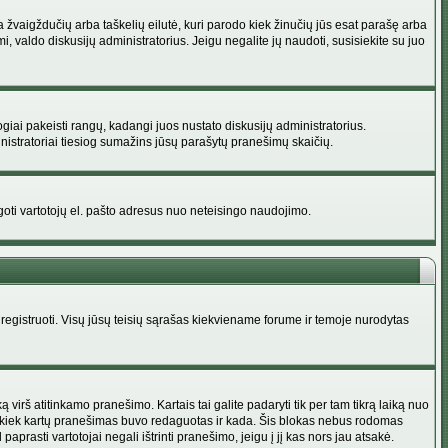
na žvaigždučių arba taškelių eilutė, kuri parodo kiek žinučių jūs esat parašę arba
i, valdo diskusijų administratorius. Jeigu negalite jų naudoti, susisiekite su juo
ogiai pakeisti rangų, kadangi juos nustato diskusijų administratorius.
istratoriai tiesiog sumažins jūsų parašytų pranešimų skaičių.
augoti vartotojų el. pašto adresus nuo neteisingo naudojimo.
egistruoti. Visų jūsų teisių sąrašas kiekviename forume ir temoje nurodytas
irš atitinkamo pranešimo. Kartais tai galite padaryti tik per tam tikrą laiką nuo
a kiek kartų pranešimas buvo redaguotas ir kada. Šis blokas nebus rodomas
prasti vartotojai negali ištrinti pranešimo, jeigu į jį kas nors jau atsakė.