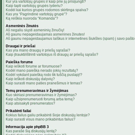
Kur yra vartotojų grupės ir kaip prie jų prisijungti?
Kaip tapti vartotojų grupės lyderiu?
Kodėl kai kurios grupės rodomos skirtinga spalva?
Kas yra “Pagrindinė vartotojų grupė”?
Ką reiškia nuoroda “Komanda”?
Asmeninės žinutės
Aš negaliu siųsti asmeninių žinučių!
Aš gaunu nepageidaujamas asmenines žinutes!
Aš gaunu nepageidaujamus laiškus ir internetines šiukšles (spam) į savo pašto 
Draugai ir priešai
Kas yra mano draugų ir priešų sąrašai?
Kaip įtraukti/ištrinti vartotojus iš draugų ar priešų sąrašo?
Paieška forume
Kaip ieškoti forume ar forumuose?
Kodėl mano paieška nerado jokių rezultatų?
Kodėl vykdant paiešką rodo tik tuščią puslapį!?
Kaip ieškoti diskusijų dalyvių?
Kaip surasti mano paties pranešimus ir temas?
Temų prenumeravimas ir žymėjimas
Kuo skiriasi prenumeravimas ir žymėjimas?
Kaip užsiprenumeruoti forumą arba temą?
Kaip atsisakyti prenumeratos?
Prikabinti failai
Kokius failus galiu prikabinti šioje diskusijų lentoje?
Kaip surasti visus mano prikabintus failus?
Informacija apie phpBB 3
Kas parašė šią diskusijų lentą?