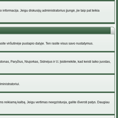
nformacija. Jeigu diskusijų administratorius įjungė, jie taip pat teikia
ite viršutinėje puslapio dalyje. Ten rasite visus savo nustatymus.
donas, Paryžius, Niujorkas, Sidnėjus ir t.t. Įsidėmėkite, kad keisti laiko juostas,
ministratoriui.
jums reikiamą kalbą. Jeigu vertimas neegzistuoja, galite išversti patys. Daugiau