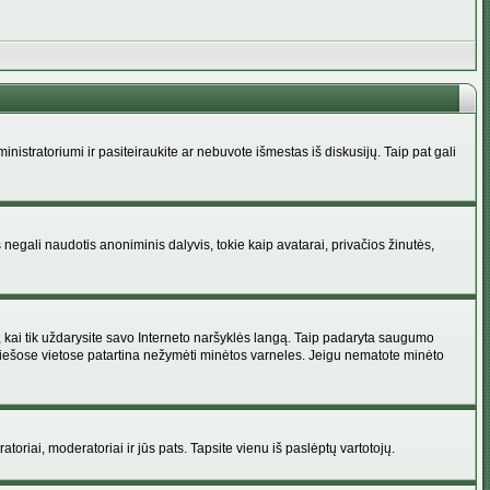
administratoriumi ir pasiteiraukite ar nebuvote išmestas iš diskusijų. Taip pat gali
 negali naudotis anoniminis dalyvis, tokie kaip avatarai, privačios žinutės,
s, kai tik uždarysite savo Interneto naršyklės langą. Taip padaryta saugumo
 viešose vietose patartina nežymėti minėtos varneles. Jeigu nematote minėto
ratoriai, moderatoriai ir jūs pats. Tapsite vienu iš paslėptų vartotojų.