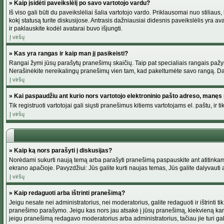
» Kaip įsidėti paveikslėlį po savo vartotojo vardu?
Iš viso gali būti du paveikslėliai šalia vartotojo vardo. Priklausomai nuo stiliau
kokį statusą turite diskusijose. Antrasis dažniausiai didesnis paveikslėlis yra av
ir paklauskite kodėl avatarai buvo išjungti.
Į viršų
» Kas yra rangas ir kaip man jį pasikeisti?
Rangai žymi jūsų parašytų pranešimų skaičių. Taip pat specialiais rangais pažymim
Nerašinėkite nereikalingų pranešimų vien tam, kad pakeltumėte savo rangą. Dau
Į viršų
» Kai paspaudžiu ant kurio nors vartotojo elektroninio pašto adreso, manęs 
Tik registruoti vartotojai gali siųsti pranešimus kitiems vartotojams el. paštu, 
Į viršų
» Kaip ką nors parašyti į diskusijas?
Norėdami sukurti naują temą arba parašyti pranešimą paspauskite ant atitinkamo
ekrano apačioje. Pavyzdžiui: Jūs galite kurti naujas temas, Jūs galite dalyvauti a
Į viršų
» Kaip redaguoti arba ištrinti pranešimą?
Jeigu nesate nei administratorius, nei moderatorius, galite redaguoti ir ištrint
pranešimo parašymo. Jeigu kas nors jau atsakė į jūsų pranešimą, kiekvieną kar
jeigu pranešimą redagavo moderatorius arba administratorius, tačiau jie turi galim