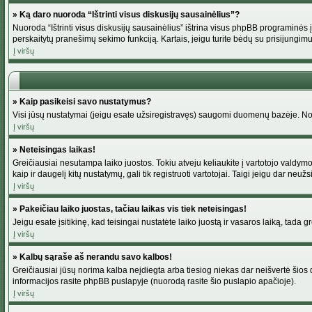
» Ką daro nuoroda “Ištrinti visus diskusijų sausainėlius”?
Nuoroda “Ištrinti visus diskusijų sausainėlius” ištrina visus phpBB programinės į
perskaitytų pranešimų sekimo funkciją. Kartais, jeigu turite bėdų su prisijungimu
Į viršų
» Kaip pasikeisi savo nustatymus?
Visi jūsų nustatymai (jeigu esate užsiregistravęs) saugomi duomenų bazėje. Norė
Į viršų
» Neteisingas laikas!
Greičiausiai nesutampa laiko juostos. Tokiu atveju keliaukite į vartotojo valdymo pu
kaip ir daugelį kitų nustatymų, gali tik registruoti vartotojai. Taigi jeigu dar neuž
Į viršų
» Pakeičiau laiko juostas, tačiau laikas vis tiek neteisingas!
Jeigu esate įsitikinę, kad teisingai nustatėte laiko juostą ir vasaros laiką, tada 
Į viršų
» Kalbų sąraše aš nerandu savo kalbos!
Greičiausiai jūsų norima kalba neįdiegta arba tiesiog niekas dar neišvertė šios d
informacijos rasite phpBB puslapyje (nuorodą rasite šio puslapio apačioje).
Į viršų