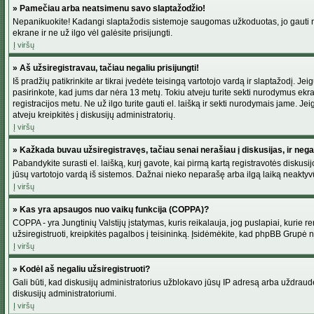
» Pamečiau arba neatsimenu savo slaptažodžio!
Nepanikuokite! Kadangi slaptažodis sistemoje saugomas užkoduotas, jo gauti neį
ekrane ir ne už ilgo vėl galėsite prisijungti.
Į viršų
» Aš užsiregistravau, tačiau negaliu prisijungti!
Iš pradžių patikrinkite ar tikrai įvedėte teisingą vartotojo vardą ir slaptažodį. J
pasirinkote, kad jums dar nėra 13 metų. Tokiu atveju turite sekti nurodymus ekran
registracijos metu. Ne už ilgo turite gauti el. laišką ir sekti nurodymais jame. 
atveju kreipkitės į diskusijų administratorių.
Į viršų
» Kažkada buvau užsiregistravęs, tačiau senai nerašiau į diskusijas, ir negali
Pabandykite surasti el. laišką, kurį gavote, kai pirmą kartą registravotės diskusijo
jūsų vartotojo vardą iš sistemos. Dažnai nieko neparašę arba ilgą laiką neaktyvū
Į viršų
» Kas yra apsaugos nuo vaikų funkcija (COPPA)?
COPPA - yra Jungtinių Valstijų įstatymas, kuris reikalauja, jog puslapiai, kurie r
užsiregistruoti, kreipkitės pagalbos į teisininką. Įsidėmėkite, kad phpBB Grupė net
Į viršų
» Kodėl aš negaliu užsiregistruoti?
Gali būti, kad diskusijų administratorius užblokavo jūsų IP adresą arba uždraudė v
diskusijų administratoriumi.
Į viršų