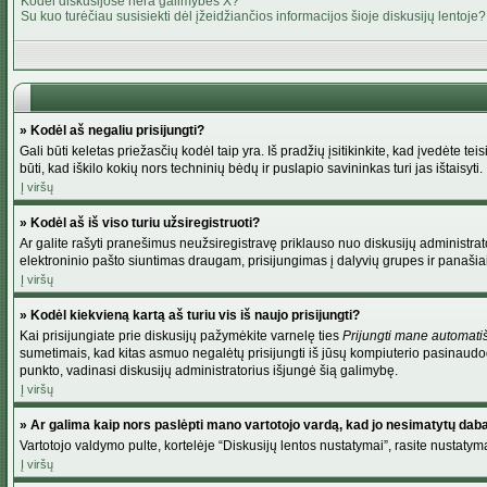
Kodėl diskusijose nėra galimybės X?
Su kuo turėčiau susisiekti dėl įžeidžiančios informacijos šioje diskusijų lentoje?
» Kodėl aš negaliu prisijungti?
Gali būti keletas priežasčių kodėl taip yra. Iš pradžių įsitikinkite, kad įvedėte tei
būti, kad iškilo kokių nors techninių bėdų ir puslapio savininkas turi jas ištaisyti.
Į viršų
» Kodėl aš iš viso turiu užsiregistruoti?
Ar galite rašyti pranešimus neužsiregistravę priklauso nuo diskusijų administrato
elektroninio pašto siuntimas draugam, prisijungimas į dalyvių grupes ir panašiai. 
Į viršų
» Kodėl kiekvieną kartą aš turiu vis iš naujo prisijungti?
Kai prisijungiate prie diskusijų pažymėkite varnelę ties
Prijungti mane automati
sumetimais, kad kitas asmuo negalėtų prisijungti iš jūsų kompiuterio pasinaudod
punkto, vadinasi diskusijų administratorius išjungė šią galimybę.
Į viršų
» Ar galima kaip nors paslėpti mano vartotojo vardą, kad jo nesimatytų dab
Vartotojo valdymo pulte, kortelėje “Diskusijų lentos nustatymai”, rasite nustaty
Į viršų