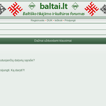
Registruotis
•
DUK
•
Ieškoti
•
Prisijungti
Dažnai užduodami klausimai
kutuojančių dalyvių sąraše?
ijungti. Ką daryti?!