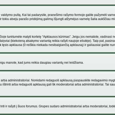
ojo valdymo pultą. Kai tai padarysite, pranešimo rašymo formoje galite pažymėti varn
ir tokiu atveju parašo pridėjimą galimą išjungti atžymėjus varnelę šalia aukščiau
je turėtumėte matyti kortelę “Apklausos kūrimas”. Jeigu jos nematote, vadinasi netu
yviai (kiekvieną atsakymo variantą reikia rašyti naujoje eilutėje). Taip pat, pasina
 tęsis apklausa (0 reiškia niekada nesibaigiančią apklausą) ir galiausiai galite nuro
 jeigu manote, kad jums reikia daugiau variantų nei leidžiama.
iai arba administratoriai. Norėdami redaguoti apklausą paspauskite redagavimo mygt
ju ištrinti arba redaguoti apklausą gali tik moderatoriai arba administratoriai. Tai
 trinti ir rašyti į šiuos forumus. Grupes sudaro administratoriai arba moderatoriai, todė