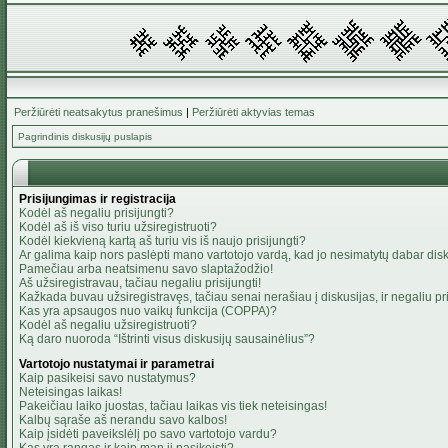
Peržiūrėti neatsakytus pranešimus
|
Peržiūrėti aktyvias temas
Pagrindinis diskusijų puslapis
Prisijungimas ir registracija
Kodėl aš negaliu prisijungti?
Kodėl aš iš viso turiu užsiregistruoti?
Kodėl kiekvieną kartą aš turiu vis iš naujo prisijungti?
Ar galima kaip nors paslėpti mano vartotojo vardą, kad jo nesimatytų dabar dis
Pamečiau arba neatsimenu savo slaptažodžio!
Aš užsiregistravau, tačiau negaliu prisijungti!
Kažkada buvau užsiregistravęs, tačiau senai nerašiau į diskusijas, ir negaliu pris
Kas yra apsaugos nuo vaikų funkcija (COPPA)?
Kodėl aš negaliu užsiregistruoti?
Ką daro nuoroda “Ištrinti visus diskusijų sausainėlius”?
Vartotojo nustatymai ir parametrai
Kaip pasikeisi savo nustatymus?
Neteisingas laikas!
Pakeičiau laiko juostas, tačiau laikas vis tiek neteisingas!
Kalbų sąraše aš nerandu savo kalbos!
Kaip įsidėti paveikslėlį po savo vartotojo vardu?