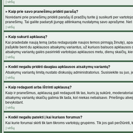
Į viršų
» Kaip prie savo pranešimų pridėti parašą?
Norėdami prie pranešimų pridėti parašą iš pradžių turite jį susikurti per vartot
pranešimų. Tai galite padaryti įjungę atitinkamą nustatymą savo aprašyme. Net 
Į viršų
» Kaip sukurti apklausą?
Kai pradedate naują temą (arba redaguojate naujos temos pirmąją žinutę), apačio
įrašykite bent du apklausos atsakymų variantus, už kuriuos balsuos apklausos dal
atsakymų variantų galės pasirinkti vartotojas apklausos metu, dienų skaičių, kiek
Į viršų
» Kodėl negaliu pridėti daugiau apklausos atsakymų variantų?
Atsakymų variantų limitą nustato diskusijų administratorius. Susisiekite su juo,
Į viršų
» Kaip redaguoti arba ištrinti apklausą?
Kaip ir pranešimus, apklausą gali redaguoti tik tas, kuris ją sukūrė, moderator
atsakymų variantų skaičių galima tik tada, kol niekas nebalsavo. Priešingu atve
bevykstant.
Į viršų
» Kodėl negaliu patekti į kai kuriuos forumus?
Kai kurie forumai skirti tik tam tikroms vartotojų grupėms. Tik jos gali peržiūrėti,
Į viršų