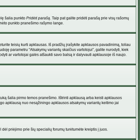
elę šalia punkto
Pridėti parašą
. Taip pat galite pridėti parašą prie visų rašomų
 minėto punkto pranešimo rašymo lange.
rite teisių kurti apklausas. Iš pradžių įrašykite apklausos pavadinimą, toliau
udoję parametru “Atsakymų variantų skaičius vartotojui”, galite nurodyti, kiek
dyti ar vartotojai galės atšaukti savo balsą ir dalyvauti apklausoje iš naujo.
uką šalia pirmo temos pranešimo. Ištrinti apklausą arba keisti apklausos
 saugo apklausą nuo nesąžiningo apklausos atsakymų variantų keitimo jai
l dėl priėjimo prie šių specialių forumų turėtumėte kreiptis į juos.