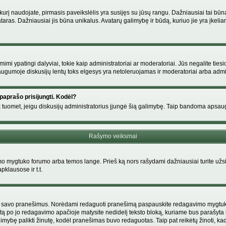
s, kurį naudojate, pirmasis paveikslėlis yra susijęs su jūsų rangu. Dažniausiai tai bū
ataras. Dažniausiai jis būna unikalus. Avatarų galimybę ir būdą, kuriuo jie yra įkeliam
i ypatingi dalyviai, tokie kaip administratoriai ar moderatoriai. Jūs negalite tiesi
gumoje diskusijų lentų toks elgesys yra netoleruojamas ir moderatoriai arba admin
paprašo prisijungti. Kodėl?
ir tik tuomet, jeigu diskusijų administratorius įjungė šią galimybę. Taip bandoma aps
Rašymo veiksmai
 mygtuko forumo arba temos lange. Prieš ką nors rašydami dažniausiai turite užsir
pklausose ir t.t.
i tik savo pranešimus. Norėdami redaguoti pranešimą paspauskite redagavimo mygtuką v
tą po jo redagavimo apačioje matysite nedidelį teksto bloką, kuriame bus parašyt
ybę palikti žinutę, kodėl pranešimas buvo redaguotas. Taip pat reikėtų žinoti, kad pa