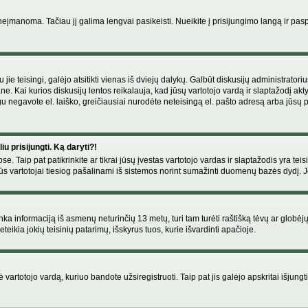
manoma. Tačiau jį galima lengvai pasikeisti. Nueikite į prisijungimo langą ir pas
eigu jie teisingi, galėjo atsitikti vienas iš dviejų dalykų. Galbūt diskusijų administr
e. Kai kurios diskusijų lentos reikalauja, kad jūsų vartotojo vardą ir slaptažodį akt
Jeigu negavote el. laiško, greičiausiai nurodėte neteisingą el. pašto adresą arba jūsų
u prisijungti. Ką daryti?!
se. Taip pat patikrinkite ar tikrai jūsų įvestas vartotojo vardas ir slaptažodis yra teis
s vartotojai tiesiog pašalinami iš sistemos norint sumažinti duomenų bazės dydį. Jeig
enka informaciją iš asmenų neturinčių 13 metų, turi tam turėti raštišką tėvų ar globėj
eikia jokių teisinių patarimų, išskyrus tuos, kurie išvardinti apačioje.
artotojo vardą, kuriuo bandote užsiregistruoti. Taip pat jis galėjo apskritai išjungti 