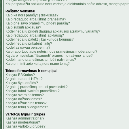
Kas yra rangas ir kaip man jį pasikeisti?
Kai paspaudžiu ant kurio nors vartotojo elektroninio pašto adreso, manęs papra
Rašymo veiksmai
Kaip ką nors parašyti į diskusijas?
Kaip redaguoti arba ištrinti pranešimą?
Kaip prie savo pranešimų pridėti parašą?
Kaip sukurti apklausą?
Kodėl negaliu pridėti daugiau apklausos atsakymų variantų?
Kaip redaguoti arba ištrinti apklausą?
Kodėl negaliu patekti į kai kuriuos forumus?
Kodėl negaliu prikabinti failų?
Kodėl aš gavau perspėjimą?
Kaip raportuoti apie neteisingus pranešimus moderatoriui?
Ką daro mygtukas “Išsaugoti” pranešimo rašymo lange?
Kodėl mano pranešimas turi būti patvirtintas?
Kaip priminti apie kurią nors mano temą?
Teksto formavimas ir temų tipai
Kas yra BBKodas?
Ar galiu naudoti HTML?
Kas yra šypsenėlės?
Ar galiu į pranešimą įtraukti paveikslėlį?
Kas yra labai svarbūs pranešimai?
Kas yra svarbios temos?
Kas yra dažnos temos?
Kas yra užrakintos temos?
Kas yra temų piktogramos?
Vartotojų lygiai ir grupės
Kas yra administratoriai?
Kas yra moderatoriai?
Kas yra vartotojų grupės?