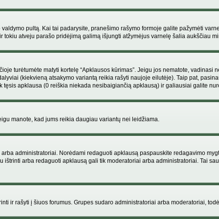
ojo valdymo pultą. Kai tai padarysite, pranešimo rašymo formoje galite pažymėti varn
ir tokiu atveju parašo pridėjimą galimą išjungti atžymėjus varnelę šalia aukščiau
je turėtumėte matyti kortelę “Apklausos kūrimas”. Jeigu jos nematote, vadinasi netu
yviai (kiekvieną atsakymo variantą reikia rašyti naujoje eilutėje). Taip pat, pasina
 tęsis apklausa (0 reiškia niekada nesibaigiančią apklausą) ir galiausiai galite nuro
 jeigu manote, kad jums reikia daugiau variantų nei leidžiama.
iai arba administratoriai. Norėdami redaguoti apklausą paspauskite redagavimo mygt
ju ištrinti arba redaguoti apklausą gali tik moderatoriai arba administratoriai. Tai
 trinti ir rašyti į šiuos forumus. Grupes sudaro administratoriai arba moderatoriai, todė