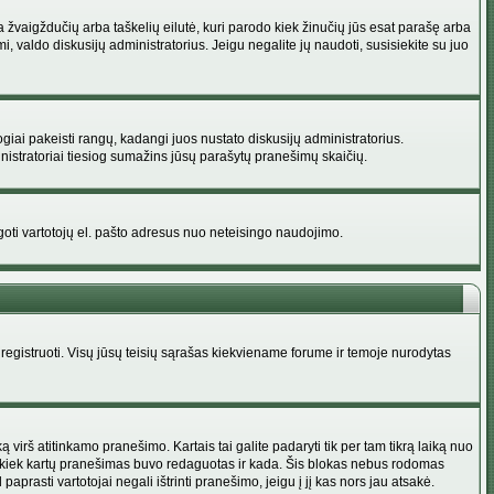
na žvaigždučių arba taškelių eilutė, kuri parodo kiek žinučių jūs esat parašę arba
i, valdo diskusijų administratorius. Jeigu negalite jų naudoti, susisiekite su juo
ogiai pakeisti rangų, kadangi juos nustato diskusijų administratorius.
istratoriai tiesiog sumažins jūsų parašytų pranešimų skaičių.
augoti vartotojų el. pašto adresus nuo neteisingo naudojimo.
egistruoti. Visų jūsų teisių sąrašas kiekviename forume ir temoje nurodytas
irš atitinkamo pranešimo. Kartais tai galite padaryti tik per tam tikrą laiką nuo
a kiek kartų pranešimas buvo redaguotas ir kada. Šis blokas nebus rodomas
prasti vartotojai negali ištrinti pranešimo, jeigu į jį kas nors jau atsakė.