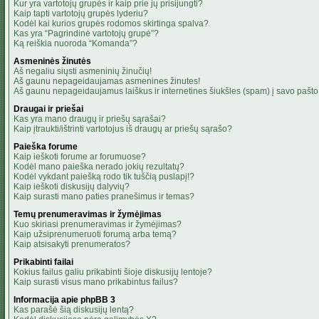
Kur yra vartotojų grupės ir kaip prie jų prisijungti?
Kaip tapti vartotojų grupės lyderiu?
Kodėl kai kurios grupės rodomos skirtinga spalva?
Kas yra “Pagrindinė vartotojų grupė”?
Ką reiškia nuoroda “Komanda”?
Asmeninės žinutės
Aš negaliu siųsti asmeninių žinučių!
Aš gaunu nepageidaujamas asmenines žinutes!
Aš gaunu nepageidaujamus laiškus ir internetines šiukšles (spam) į savo pašto 
Draugai ir priešai
Kas yra mano draugų ir priešų sąrašai?
Kaip įtraukti/ištrinti vartotojus iš draugų ar priešų sąrašo?
Paieška forume
Kaip ieškoti forume ar forumuose?
Kodėl mano paieška nerado jokių rezultatų?
Kodėl vykdant paiešką rodo tik tuščią puslapį!?
Kaip ieškoti diskusijų dalyvių?
Kaip surasti mano paties pranešimus ir temas?
Temų prenumeravimas ir žymėjimas
Kuo skiriasi prenumeravimas ir žymėjimas?
Kaip užsiprenumeruoti forumą arba temą?
Kaip atsisakyti prenumeratos?
Prikabinti failai
Kokius failus galiu prikabinti šioje diskusijų lentoje?
Kaip surasti visus mano prikabintus failus?
Informacija apie phpBB 3
Kas parašė šią diskusijų lentą?