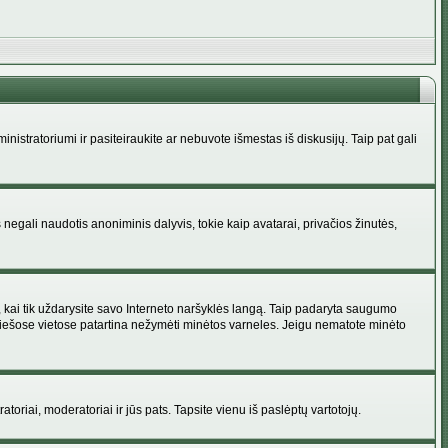
administratoriumi ir pasiteiraukite ar nebuvote išmestas iš diskusijų. Taip pat gali
 negali naudotis anoniminis dalyvis, tokie kaip avatarai, privačios žinutės,
s, kai tik uždarysite savo Interneto naršyklės langą. Taip padaryta saugumo
 viešose vietose patartina nežymėti minėtos varneles. Jeigu nematote minėto
ratoriai, moderatoriai ir jūs pats. Tapsite vienu iš paslėptų vartotojų.