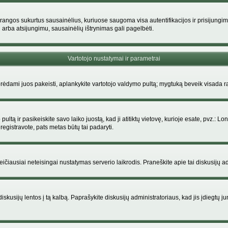
rangos sukurtus sausainėlius, kuriuose saugoma visa autentifikacijos ir prisijungimo i
 arba atsijungimu, sausainėlių ištrynimas gali pagelbėti.
Vartotojo nustatymai ir parametrai
dami juos pakeisti, aplankykite vartotojo valdymo pultą; mygtuką beveik visada ras
ltą ir pasikeiskite savo laiko juostą, kad ji atitiktų vietovę, kurioje esate, pvz.: Lon
siregistravote, pats metas būtų tai padaryti.
greičiausiai neteisingai nustatymas serverio laikrodis. Praneškite apie tai diskusijų ad
iskusijų lentos į tą kalbą. Paprašykite diskusijų administratoriaus, kad jis įdiegtų 