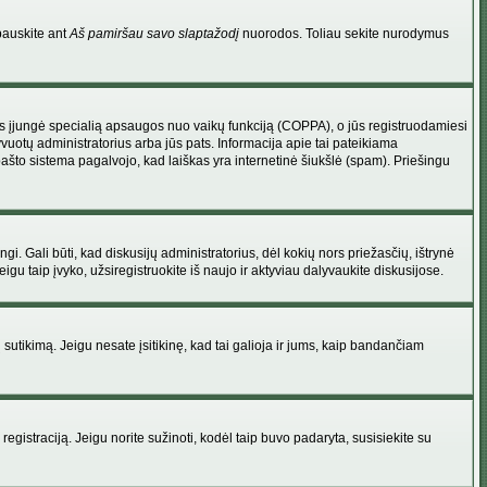
pauskite ant
Aš pamiršau savo slaptažodį
nuorodos. Toliau sekite nurodymus
atorius įjungė specialią apsaugos nuo vaikų funkciją (COPPA), o jūs registruodamiesi
yvuotų administratorius arba jūs pats. Informacija apie tai pateikiama
 pašto sistema pagalvojo, kad laiškas yra internetinė šiukšlė (spam). Priešingu
ingi. Gali būti, kad diskusijų administratorius, dėl kokių nors priežasčių, ištrynė
u taip įvyko, užsiregistruokite iš naujo ir aktyviau dalyvaukite diskusijose.
ų sutikimą. Jeigu nesate įsitikinę, kad tai galioja ir jums, kaip bandančiam
registraciją. Jeigu norite sužinoti, kodėl taip buvo padaryta, susisiekite su