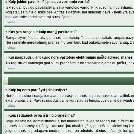
» Kaip įsidėti paveikslėlį po savo vartotojo vardu?
Iš viso gali būti du paveikslėliai šalia vartotojo vardo. Priklausomai nuo stiliau
kokį statusą turite diskusijose. Antrasis dažniausiai didesnis paveikslėlis yra av
ir paklauskite kodėl avatarai buvo išjungti.
Į viršų
» Kas yra rangas ir kaip man jį pasikeisti?
Rangai žymi jūsų parašytų pranešimų skaičių. Taip pat specialiais rangais pažymim
Nerašinėkite nereikalingų pranešimų vien tam, kad pakeltumėte savo rangą. Dau
Į viršų
» Kai paspaudžiu ant kurio nors vartotojo elektroninio pašto adreso, manęs 
Tik registruoti vartotojai gali siųsti pranešimus kitiems vartotojams el. paštu, 
Į viršų
» Kaip ką nors parašyti į diskusijas?
Norėdami sukurti naują temą arba parašyti pranešimą paspauskite ant atitinkamo
ekrano apačioje. Pavyzdžiui: Jūs galite kurti naujas temas, Jūs galite dalyvauti a
Į viršų
» Kaip redaguoti arba ištrinti pranešimą?
Jeigu nesate nei administratorius, nei moderatorius, galite redaguoti ir ištrint
pranešimo parašymo. Jeigu kas nors jau atsakė į jūsų pranešimą, kiekvieną kar
jeigu pranešimą redagavo moderatorius arba administratorius, tačiau jie turi galim