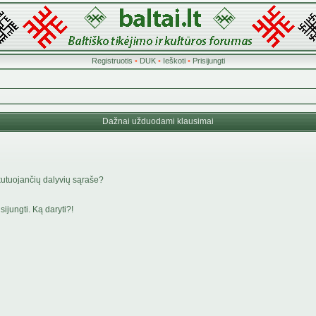
Registruotis
•
DUK
•
Ieškoti
•
Prisijungti
Dažnai užduodami klausimai
kutuojančių dalyvių sąraše?
ijungti. Ką daryti?!