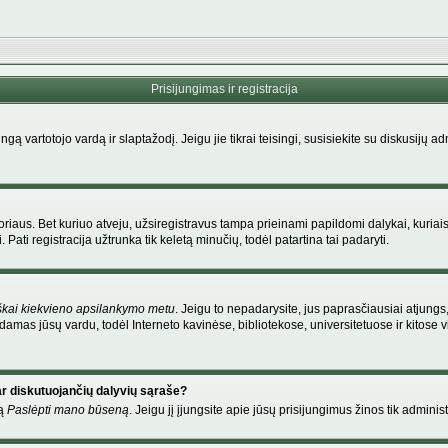
Prisijungimas ir registracija
singą vartotojo vardą ir slaptažodį. Jeigu jie tikrai teisingi, susisiekite su diskusijų 
riaus. Bet kuriuo atveju, užsiregistravus tampa prieinami papildomi dalykai, kuriais
Pati registracija užtrunka tik keletą minučių, todėl patartina tai padaryti.
škai kiekvieno apsilankymo metu
. Jeigu to nepadarysite, jus paprasčiausiai atjung
amas jūsų vardu, todėl Interneto kavinėse, bibliotekose, universitetuose ir kitose
ar diskutuojančių dalyvių sąraše?
mą
Paslėpti mano būseną
. Jeigu jį įjungsite apie jūsų prisijungimus žinos tik administ