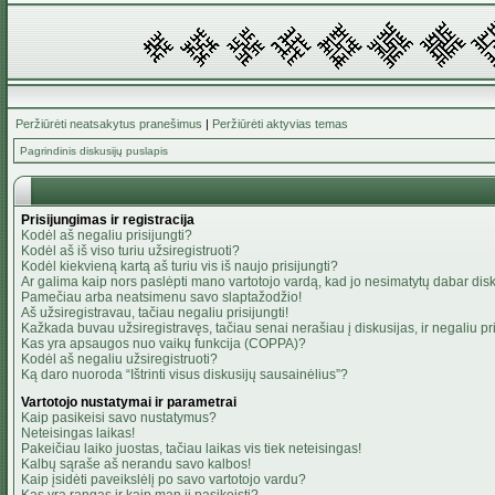
Peržiūrėti neatsakytus pranešimus
|
Peržiūrėti aktyvias temas
Pagrindinis diskusijų puslapis
Prisijungimas ir registracija
Kodėl aš negaliu prisijungti?
Kodėl aš iš viso turiu užsiregistruoti?
Kodėl kiekvieną kartą aš turiu vis iš naujo prisijungti?
Ar galima kaip nors paslėpti mano vartotojo vardą, kad jo nesimatytų dabar dis
Pamečiau arba neatsimenu savo slaptažodžio!
Aš užsiregistravau, tačiau negaliu prisijungti!
Kažkada buvau užsiregistravęs, tačiau senai nerašiau į diskusijas, ir negaliu pris
Kas yra apsaugos nuo vaikų funkcija (COPPA)?
Kodėl aš negaliu užsiregistruoti?
Ką daro nuoroda “Ištrinti visus diskusijų sausainėlius”?
Vartotojo nustatymai ir parametrai
Kaip pasikeisi savo nustatymus?
Neteisingas laikas!
Pakeičiau laiko juostas, tačiau laikas vis tiek neteisingas!
Kalbų sąraše aš nerandu savo kalbos!
Kaip įsidėti paveikslėlį po savo vartotojo vardu?