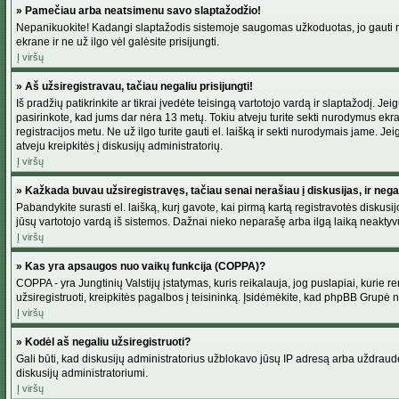
» Pamečiau arba neatsimenu savo slaptažodžio!
Nepanikuokite! Kadangi slaptažodis sistemoje saugomas užkoduotas, jo gauti neį
ekrane ir ne už ilgo vėl galėsite prisijungti.
Į viršų
» Aš užsiregistravau, tačiau negaliu prisijungti!
Iš pradžių patikrinkite ar tikrai įvedėte teisingą vartotojo vardą ir slaptažodį. J
pasirinkote, kad jums dar nėra 13 metų. Tokiu atveju turite sekti nurodymus ekran
registracijos metu. Ne už ilgo turite gauti el. laišką ir sekti nurodymais jame. 
atveju kreipkitės į diskusijų administratorių.
Į viršų
» Kažkada buvau užsiregistravęs, tačiau senai nerašiau į diskusijas, ir negali
Pabandykite surasti el. laišką, kurį gavote, kai pirmą kartą registravotės diskusijo
jūsų vartotojo vardą iš sistemos. Dažnai nieko neparašę arba ilgą laiką neaktyvū
Į viršų
» Kas yra apsaugos nuo vaikų funkcija (COPPA)?
COPPA - yra Jungtinių Valstijų įstatymas, kuris reikalauja, jog puslapiai, kurie r
užsiregistruoti, kreipkitės pagalbos į teisininką. Įsidėmėkite, kad phpBB Grupė net
Į viršų
» Kodėl aš negaliu užsiregistruoti?
Gali būti, kad diskusijų administratorius užblokavo jūsų IP adresą arba uždraudė v
diskusijų administratoriumi.
Į viršų