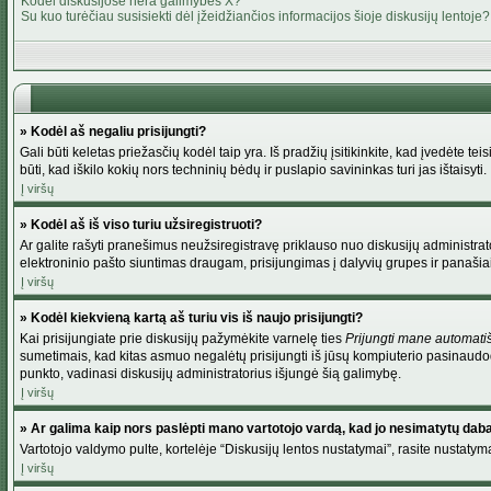
Kodėl diskusijose nėra galimybės X?
Su kuo turėčiau susisiekti dėl įžeidžiančios informacijos šioje diskusijų lentoje?
» Kodėl aš negaliu prisijungti?
Gali būti keletas priežasčių kodėl taip yra. Iš pradžių įsitikinkite, kad įvedėte tei
būti, kad iškilo kokių nors techninių bėdų ir puslapio savininkas turi jas ištaisyti.
Į viršų
» Kodėl aš iš viso turiu užsiregistruoti?
Ar galite rašyti pranešimus neužsiregistravę priklauso nuo diskusijų administrato
elektroninio pašto siuntimas draugam, prisijungimas į dalyvių grupes ir panašiai. 
Į viršų
» Kodėl kiekvieną kartą aš turiu vis iš naujo prisijungti?
Kai prisijungiate prie diskusijų pažymėkite varnelę ties
Prijungti mane automati
sumetimais, kad kitas asmuo negalėtų prisijungti iš jūsų kompiuterio pasinaudod
punkto, vadinasi diskusijų administratorius išjungė šią galimybę.
Į viršų
» Ar galima kaip nors paslėpti mano vartotojo vardą, kad jo nesimatytų dab
Vartotojo valdymo pulte, kortelėje “Diskusijų lentos nustatymai”, rasite nustaty
Į viršų