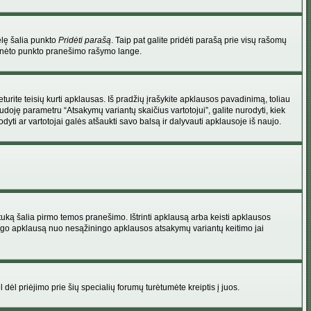
elę šalia punkto
Pridėti parašą
. Taip pat galite pridėti parašą prie visų rašomų
 minėto punkto pranešimo rašymo lange.
rite teisių kurti apklausas. Iš pradžių įrašykite apklausos pavadinimą, toliau
udoję parametru “Atsakymų variantų skaičius vartotojui”, galite nurodyti, kiek
dyti ar vartotojai galės atšaukti savo balsą ir dalyvauti apklausoje iš naujo.
uką šalia pirmo temos pranešimo. Ištrinti apklausą arba keisti apklausos
 saugo apklausą nuo nesąžiningo apklausos atsakymų variantų keitimo jai
l dėl priėjimo prie šių specialių forumų turėtumėte kreiptis į juos.