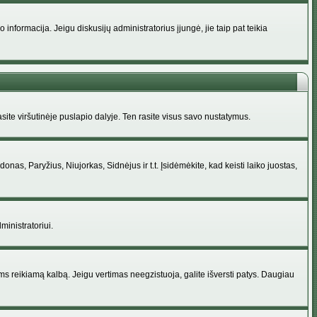
nformacija. Jeigu diskusijų administratorius įjungė, jie taip pat teikia
ite viršutinėje puslapio dalyje. Ten rasite visus savo nustatymus.
donas, Paryžius, Niujorkas, Sidnėjus ir t.t. Įsidėmėkite, kad keisti laiko juostas,
ministratoriui.
jums reikiamą kalbą. Jeigu vertimas neegzistuoja, galite išversti patys. Daugiau