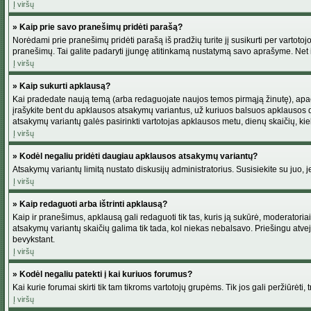
Į viršų
» Kaip prie savo pranešimų pridėti parašą?
Norėdami prie pranešimų pridėti parašą iš pradžių turite jį susikurti per vartot
pranešimų. Tai galite padaryti įjungę atitinkamą nustatymą savo aprašyme. Net 
Į viršų
» Kaip sukurti apklausą?
Kai pradedate naują temą (arba redaguojate naujos temos pirmąją žinutę), apačio
įrašykite bent du apklausos atsakymų variantus, už kuriuos balsuos apklausos dal
atsakymų variantų galės pasirinkti vartotojas apklausos metu, dienų skaičių, kiek
Į viršų
» Kodėl negaliu pridėti daugiau apklausos atsakymų variantų?
Atsakymų variantų limitą nustato diskusijų administratorius. Susisiekite su juo,
Į viršų
» Kaip redaguoti arba ištrinti apklausą?
Kaip ir pranešimus, apklausą gali redaguoti tik tas, kuris ją sukūrė, moderator
atsakymų variantų skaičių galima tik tada, kol niekas nebalsavo. Priešingu atve
bevykstant.
Į viršų
» Kodėl negaliu patekti į kai kuriuos forumus?
Kai kurie forumai skirti tik tam tikroms vartotojų grupėms. Tik jos gali peržiūrėti,
Į viršų