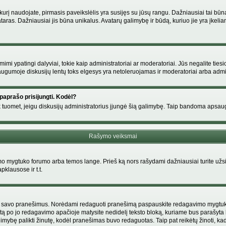
s, kurį naudojate, pirmasis paveikslėlis yra susijęs su jūsų rangu. Dažniausiai tai bū
ataras. Dažniausiai jis būna unikalus. Avatarų galimybę ir būdą, kuriuo jie yra įkeliam
i ypatingi dalyviai, tokie kaip administratoriai ar moderatoriai. Jūs negalite tiesi
gumoje diskusijų lentų toks elgesys yra netoleruojamas ir moderatoriai arba admin
paprašo prisijungti. Kodėl?
ir tik tuomet, jeigu diskusijų administratorius įjungė šią galimybę. Taip bandoma aps
Rašymo veiksmai
 mygtuko forumo arba temos lange. Prieš ką nors rašydami dažniausiai turite užsir
pklausose ir t.t.
i tik savo pranešimus. Norėdami redaguoti pranešimą paspauskite redagavimo mygtuką v
tą po jo redagavimo apačioje matysite nedidelį teksto bloką, kuriame bus parašyt
ybę palikti žinutę, kodėl pranešimas buvo redaguotas. Taip pat reikėtų žinoti, kad pa