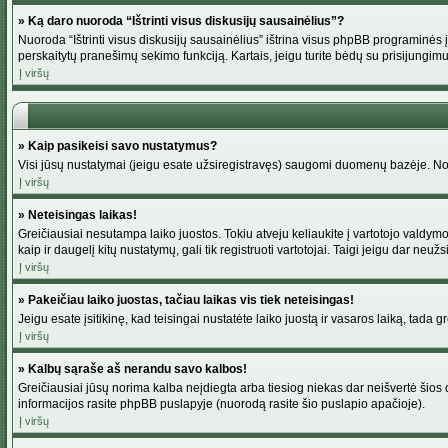
» Ką daro nuoroda “Ištrinti visus diskusijų sausainėlius”?
Nuoroda “Ištrinti visus diskusijų sausainėlius” ištrina visus phpBB programinės į
perskaitytų pranešimų sekimo funkciją. Kartais, jeigu turite bėdų su prisijungimu
Į viršų
» Kaip pasikeisi savo nustatymus?
Visi jūsų nustatymai (jeigu esate užsiregistravęs) saugomi duomenų bazėje. Norė
Į viršų
» Neteisingas laikas!
Greičiausiai nesutampa laiko juostos. Tokiu atveju keliaukite į vartotojo valdymo pu
kaip ir daugelį kitų nustatymų, gali tik registruoti vartotojai. Taigi jeigu dar neuž
Į viršų
» Pakeičiau laiko juostas, tačiau laikas vis tiek neteisingas!
Jeigu esate įsitikinę, kad teisingai nustatėte laiko juostą ir vasaros laiką, tada 
Į viršų
» Kalbų sąraše aš nerandu savo kalbos!
Greičiausiai jūsų norima kalba neįdiegta arba tiesiog niekas dar neišvertė šios d
informacijos rasite phpBB puslapyje (nuorodą rasite šio puslapio apačioje).
Į viršų