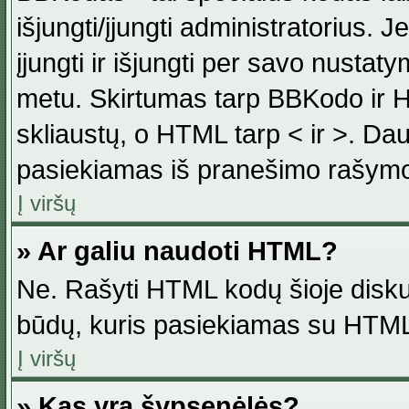
išjungti/įjungti administratorius. J
įjungti ir išjungti per savo nust
metu. Skirtumas tarp BBKodo ir H
skliaustų, o HTML tarp < ir >. Da
pasiekiamas iš pranešimo rašymo
Į viršų
» Ar galiu naudoti HTML?
Ne. Rašyti HTML kodų šioje disku
būdų, kuris pasiekiamas su HTML
Į viršų
» Kas yra šypsenėlės?