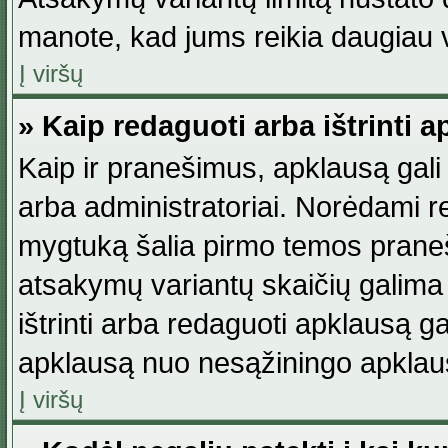
manote, kad jums reikia daugiau v
Į viršų
» Kaip redaguoti arba ištrinti 
Kaip ir pranešimus, apklausą gali 
arba administratoriai. Norėdami 
mygtuką šalia pirmo temos praneši
atsakymų variantų skaičių galima 
ištrinti arba redaguoti apklausą ga
apklausą nuo nesąžiningo apklaus
Į viršų