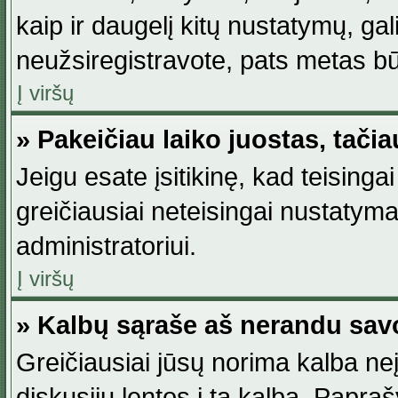
kaip ir daugelį kitų nustatymų, gali 
neužsiregistravote, pats metas būt
Į viršų
» Pakeičiau laiko juostas, tačia
Jeigu esate įsitikinę, kad teisingai
greičiausiai neteisingai nustatymas
administratoriui.
Į viršų
» Kalbų sąraše aš nerandu sav
Greičiausiai jūsų norima kalba neį
diskusijų lentos į tą kalbą. Papraš