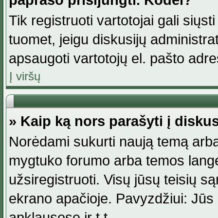
paprašo prisijungti. Kodėl?
Tik registruoti vartotojai gali siųs
tuomet, jeigu diskusijų administr
apsaugoti vartotojų el. pašto adr
Į viršų
» Kaip ką nors parašyti į disku
Norėdami sukurti naują temą arba
mygtuko forumo arba temos lange.
užsiregistruoti. Visų jūsų teisių
ekrano apačioje. Pavyzdžiui: Jūs g
apklausose ir t.t.