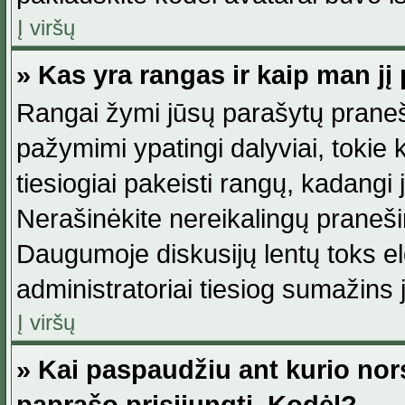
Į viršų
» Kas yra rangas ir kaip man jį 
Rangai žymi jūsų parašytų praneši
pažymimi ypatingi dalyviai, tokie 
tiesiogiai pakeisti rangų, kadangi 
Nerašinėkite nereikalingų praneš
Daugumoje diskusijų lentų toks e
administratoriai tiesiog sumažins
Į viršų
» Kai paspaudžiu ant kurio nor