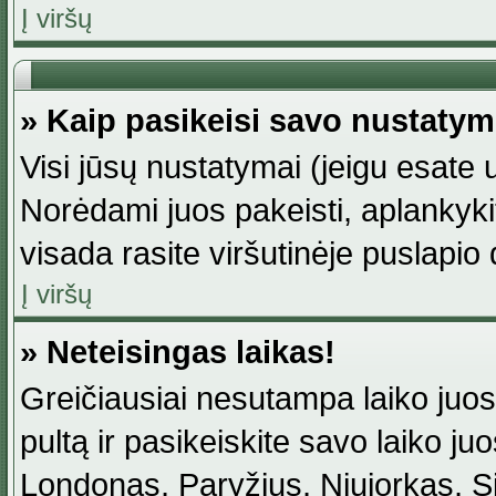
Į viršų
» Kaip pasikeisi savo nustaty
Visi jūsų nustatymai (jeigu esat
Norėdami juos pakeisti, aplankyki
visada rasite viršutinėje puslapio
Į viršų
» Neteisingas laikas!
Greičiausiai nesutampa laiko juost
pultą ir pasikeiskite savo laiko juos
Londonas, Paryžius, Niujorkas, Sidn