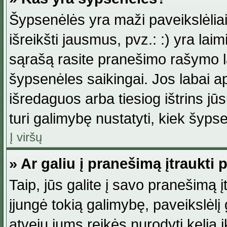
Šypsenėlės yra maži paveikslėlia
išreikšti jausmus, pvz.: :) yra lai
sąrašą rasite pranešimo rašymo la
šypsenėles saikingai. Jos labai 
išredaguos arba tiesiog ištrins jū
turi galimybę nustatyti, kiek šyp
Į viršų
» Ar galiu į pranešimą įtraukti 
Taip, jūs galite į savo pranešimą į
įjungė tokią galimybę, paveikslėlį g
atveju jums reikės nurodyti kelią i