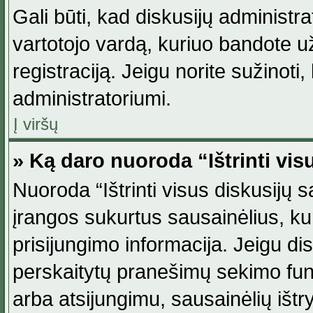
Gali būti, kad diskusijų administ
vartotojo vardą, kuriuo bandote užsi
registraciją. Jeigu norite sužinoti
administratoriumi.
Į viršų
» Ką daro nuoroda “Ištrinti vis
Nuoroda “Ištrinti visus diskusijų
įrangos sukurtus sausainėlius, ku
prisijungimo informacija. Jeigu disk
perskaitytų pranešimų sekimo funkc
arba atsijungimu, sausainėlių ištr