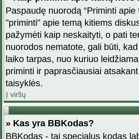
Paspaudę nuorodą “Priminti apie 
"priminti" apie temą kitiems disku
pažymėti kaip neskaityti, o pati t
nuorodos nematote, gali būti, ka
laiko tarpas, nuo kuriuo leidžiama
priminti ir paprasčiausiai atsakant į
taisyklės.
Į viršų
» Kas yra BBKodas?
BBKodas - tai specialus kodas la