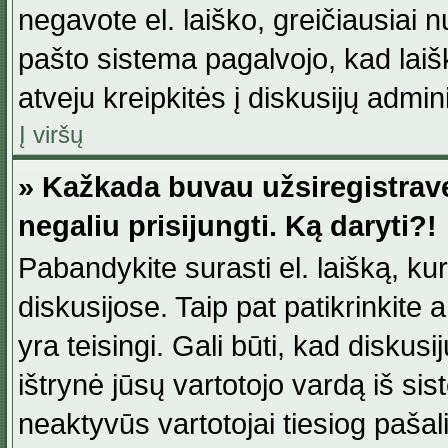
negavote el. laiško, greičiausiai 
pašto sistema pagalvojo, kad laiš
atveju kreipkitės į diskusijų admini
Į viršų
» Kažkada buvau užsiregistravęs
negaliu prisijungti. Ką daryti?!
Pabandykite surasti el. laišką, ku
diskusijose. Taip pat patikrinkite a
yra teisingi. Gali būti, kad diskus
ištrynė jūsų vartotojo vardą iš si
neaktyvūs vartotojai tiesiog paša