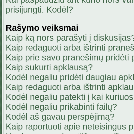
prisijungti. Kodėl?
Rašymo veiksmai
Kaip ką nors parašyti į diskusijas
Kaip redaguoti arba ištrinti pran
Kaip prie savo pranešimų pridėti
Kaip sukurti apklausą?
Kodėl negaliu pridėti daugiau ap
Kaip redaguoti arba ištrinti apkla
Kodėl negaliu patekti į kai kuriu
Kodėl negaliu prikabinti failų?
Kodėl aš gavau perspėjimą?
Kaip raportuoti apie neteisingus