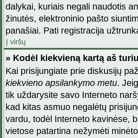
dalykai, kuriais negali naudotis an
žinutės, elektroninio pašto siunti
panašiai. Pati registracija užtrunka
Į viršų
» Kodėl kiekvieną kartą aš turiu
Kai prisijungiate prie diskusijų p
kiekvieno apsilankymo metu
. Jei
tik uždarysite savo Interneto na
kad kitas asmuo negalėtų prisiju
vardu, todėl Interneto kavinėse, b
vietose patartina nežymėti minėt