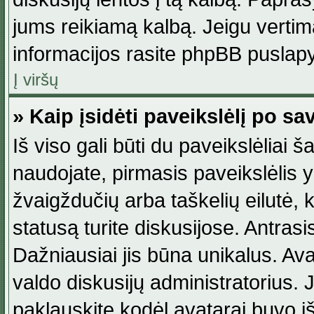
jums reikiamą kalbą. Jeigu vertim
informacijos rasite phpBB puslapy
Į viršų
» Kaip įsidėti paveikslėlį po s
Iš viso gali būti du paveikslėliai š
naudojate, pirmasis paveikslėlis y
žvaigždučių arba taškelių eilutė, 
statusą turite diskusijose. Antras
Dažniausiai jis būna unikalus. Avat
valdo diskusijų administratorius. J
paklauskite kodėl avatarai buvo iš