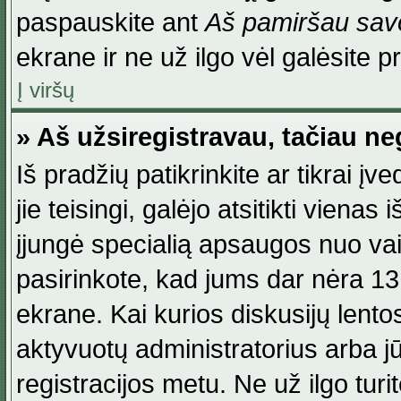
paspauskite ant
Aš pamiršau savo
ekrane ir ne už ilgo vėl galėsite pri
Į viršų
» Aš užsiregistravau, tačiau neg
Iš pradžių patikrinkite ar tikrai įv
jie teisingi, galėjo atsitikti viena
įjungė specialią apsaugos nuo va
pasirinkote, kad jums dar nėra 13
ekrane. Kai kurios diskusijų lentos
aktyvuotų administratorius arba jū
registracijos metu. Ne už ilgo turi