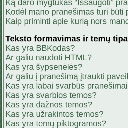
Ką daro mygtukas “Išsaugoti” pr
Kodėl mano pranešimas turi būti p
Kaip priminti apie kurią nors ma
Teksto formavimas ir temų tipa
Kas yra BBKodas?
Ar galiu naudoti HTML?
Kas yra šypsenėlės?
Ar galiu į pranešimą įtraukti pavei
Kas yra labai svarbūs pranešima
Kas yra svarbios temos?
Kas yra dažnos temos?
Kas yra užrakintos temos?
Kas yra temų piktogramos?