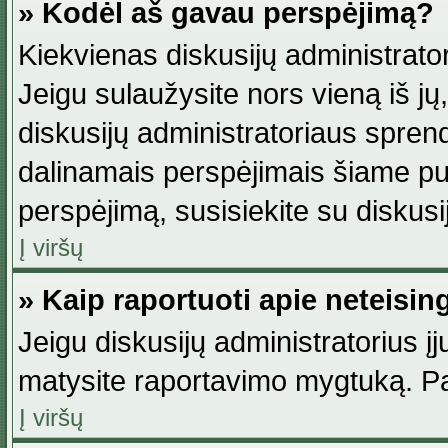
» Kodėl aš gavau perspėjimą?
Kiekvienas diskusijų administrator
Jeigu sulaužysite nors vieną iš jų,
diskusijų administratoriaus spre
dalinamais perspėjimais šiame pus
perspėjimą, susisiekite su diskusi
Į viršų
» Kaip raportuoti apie neteisi
Jeigu diskusijų administratorius į
matysite raportavimo mygtuką. Pa
Į viršų