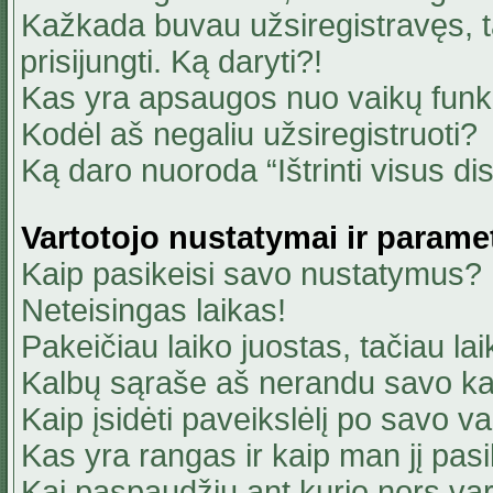
Kažkada buvau užsiregistravęs, ta
prisijungti. Ką daryti?!
Kas yra apsaugos nuo vaikų fun
Kodėl aš negaliu užsiregistruoti?
Ką daro nuoroda “Ištrinti visus di
Vartotojo nustatymai ir parame
Kaip pasikeisi savo nustatymus?
Neteisingas laikas!
Pakeičiau laiko juostas, tačiau lai
Kalbų sąraše aš nerandu savo ka
Kaip įsidėti paveikslėlį po savo v
Kas yra rangas ir kaip man jį pasi
Kai paspaudžiu ant kurio nors va