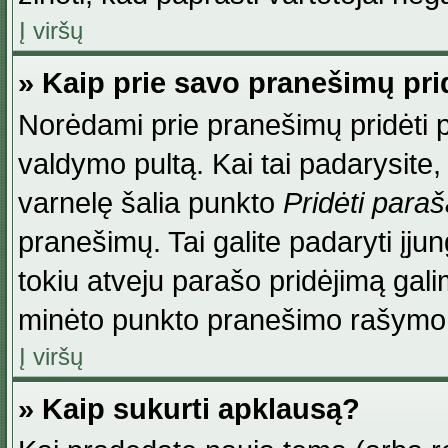
Į viršų
» Kaip prie savo pranešimų pri
Norėdami prie pranešimų pridėti par
valdymo pultą. Kai tai padarysite
varnelę šalia punkto
Pridėti para
pranešimų. Tai galite padaryti įj
tokiu atveju parašo pridėjimą gal
minėto punkto pranešimo rašymo
Į viršų
» Kaip sukurti apklausą?