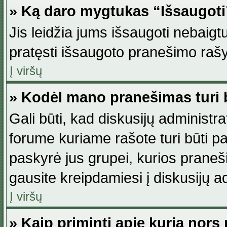
» Ką daro mygtukas “Išsaugot
Jis leidžia jums išsaugoti nebaig
pratęsti išsaugoto pranešimo rašy
Į viršų
» Kodėl mano pranešimas turi b
Gali būti, kad diskusijų administ
forume kuriame rašote turi būti pat
paskyrė jus grupei, kurios pranešim
gausite kreipdamiesi į diskusijų ad
Į viršų
» Kaip priminti apie kurią nor