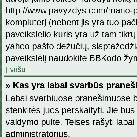
http://www.pavyzdys.com/mano-pave
kompiuterį (nebent jis yra tuo pačiu
paveikslėlio kuris yra už tam tikr
yahoo pašto dėžučių, slaptažodžia
paveikslėlį naudokite BBKodo žym
Į viršų
» Kas yra labai svarbūs praneš
Labai svarbiuose pranešimuose būn
stenkitės juos perskaityti. Jie bus
valdymo pulte. Teises rašyti labai
administratorius.