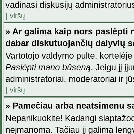
vadinasi diskusijų administratoriu
Į viršų
» Ar galima kaip nors paslėpti
dabar diskutuojančių dalyvių 
Vartotojo valdymo pulte, kortelėje
Paslėpti mano būseną
. Jeigu jį į
administratoriai, moderatoriai ir j
Į viršų
» Pamečiau arba neatsimenu sa
Nepanikuokite! Kadangi slaptažod
neįmanoma. Tačiau jį galima lengva