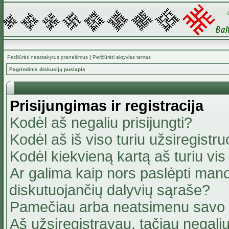
Peržiūrėti neatsakytus pranešimus
|
Peržiūrėti aktyvias temas
Pagrindinis diskusijų puslapis
Prisijungimas ir registracija
Kodėl aš negaliu prisijungti?
Kodėl aš iš viso turiu užsiregistru
Kodėl kiekvieną kartą aš turiu vis 
Ar galima kaip nors paslėpti mano
diskutuojančių dalyvių sąraše?
Pamečiau arba neatsimenu savo 
Aš užsiregistravau, tačiau negaliu 