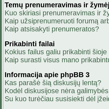
Temų prenumeravimas ir žymė
Kuo skiriasi prenumeravimas ir 
Kaip užsiprenumeruoti forumą ar
Kaip atsisakyti prenumeratos?
Prikabinti failai
Kokius failus galiu prikabinti šioje
Kaip surasti visus mano prikabint
Informacija apie phpBB 3
Kas parašė šią diskusijų lentą?
Kodėl diskusijose nėra galimybė
Su kuo turėčiau susisiekti dėl įžei