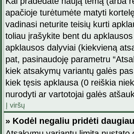
Kai pradedate naują temą (arba r
apačioje turėtumėte matyti kortel
vadinasi neturite teisių kurti apk
toliau įrašykite bent du apklauso
apklausos dalyviai (kiekvieną atsa
pat, pasinaudoję parametru “Atsaky
kiek atsakymų variantų galės pasi
kiek tęsis apklausa (0 reiškia niek
nurodyti ar vartotojai galės atšauk
Į viršų
» Kodėl negaliu pridėti daugi
Atsakymų variantų limitą nustato d