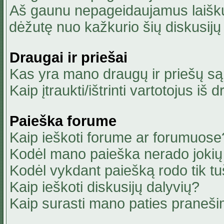
Aš gaunu nepageidaujamus laiškus
dėžutę nuo kažkurio šių diskusijų 
Draugai ir priešai
Kas yra mano draugų ir priešų są
Kaip įtraukti/ištrinti vartotojus i
Paieška forume
Kaip ieškoti forume ar forumuose
Kodėl mano paieška nerado jokių 
Kodėl vykdant paiešką rodo tik tu
Kaip ieškoti diskusijų dalyvių?
Kaip surasti mano paties praneši