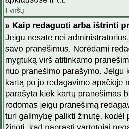
Į viršų
» Kaip redaguoti arba ištrinti 
Jeigu nesate nei administratorius, n
savo pranešimus. Norėdami reda
mygtuką virš atitinkamo pranešimo. 
nuo pranešimo parašymo. Jeigu ka
kartą po jo redagavimo apačioje m
parašyta kiek kartų pranešimas b
rodomas jeigu pranešimą redagavo
turi galimybę palikti žinutę, kodė
žinoti, kad paprasti vartotojai nega