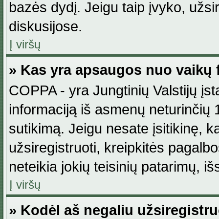
bazės dydį. Jeigu taip įvyko, užsir
diskusijose.
Į viršų
» Kas yra apsaugos nuo vaikų 
COPPA - yra Jungtinių Valstijų įst
informaciją iš asmenų neturinčių 1
sutikimą. Jeigu nesate įsitikinę, k
užsiregistruoti, kreipkitės pagalb
neteikia jokių teisinių patarimų, iš
Į viršų
» Kodėl aš negaliu užsiregistru