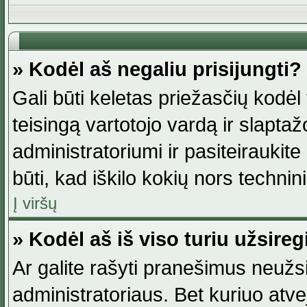
» Kodėl aš negaliu prisijungti?
Gali būti keletas priežasčių kodėl t
teisingą vartotojo vardą ir slaptažod
administratoriumi ir pasiteiraukite
būti, kad iškilo kokių nors technini
Į viršų
» Kodėl aš iš viso turiu užsireg
Ar galite rašyti pranešimus neužsi
administratoriaus. Bet kuriuo atv