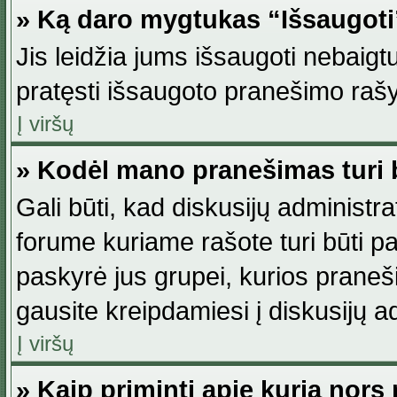
» Ką daro mygtukas “Išsaugot
Jis leidžia jums išsaugoti nebaig
pratęsti išsaugoto pranešimo rašy
Į viršų
» Kodėl mano pranešimas turi b
Gali būti, kad diskusijų administ
forume kuriame rašote turi būti pat
paskyrė jus grupei, kurios pranešim
gausite kreipdamiesi į diskusijų ad
Į viršų
» Kaip priminti apie kurią nor