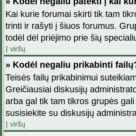
» Kodėl negaliu patekti į kai k
Kai kurie forumai skirti tik tam ti
trinti ir rašyti į šiuos forumus. G
todėl dėl priėjimo prie šių special
Į viršų
» Kodėl negaliu prikabinti failų
Teisės failų prikabinimui suteikia
Greičiausiai diskusijų administrato
arba gal tik tam tikros grupės gali 
susisiekite su diskusijų administra
Į viršų