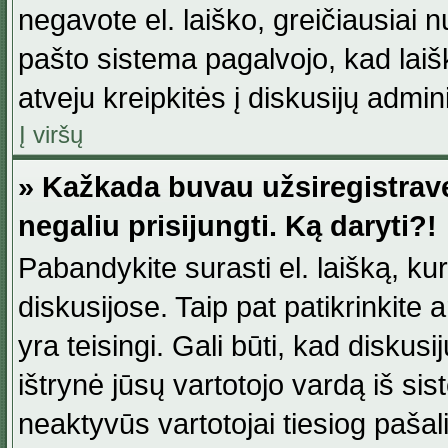
negavote el. laiško, greičiausiai 
pašto sistema pagalvojo, kad laiš
atveju kreipkitės į diskusijų admini
Į viršų
» Kažkada buvau užsiregistravęs
negaliu prisijungti. Ką daryti?!
Pabandykite surasti el. laišką, ku
diskusijose. Taip pat patikrinkite a
yra teisingi. Gali būti, kad diskus
ištrynė jūsų vartotojo vardą iš si
neaktyvūs vartotojai tiesiog paša