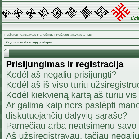
Peržiūrėti neatsakytus pranešimus
|
Peržiūrėti aktyvias temas
Pagrindinis diskusijų puslapis
Prisijungimas ir registracija
Kodėl aš negaliu prisijungti?
Kodėl aš iš viso turiu užsiregistru
Kodėl kiekvieną kartą aš turiu vis 
Ar galima kaip nors paslėpti mano
diskutuojančių dalyvių sąraše?
Pamečiau arba neatsimenu savo 
Aš užsiregistravau, tačiau negaliu 