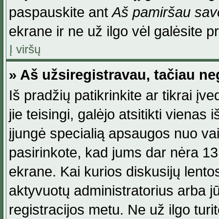
paspauskite ant
Aš pamiršau savo
ekrane ir ne už ilgo vėl galėsite pri
Į viršų
» Aš užsiregistravau, tačiau neg
Iš pradžių patikrinkite ar tikrai įv
jie teisingi, galėjo atsitikti viena
įjungė specialią apsaugos nuo va
pasirinkote, kad jums dar nėra 13
ekrane. Kai kurios diskusijų lentos
aktyvuotų administratorius arba jū
registracijos metu. Ne už ilgo turi