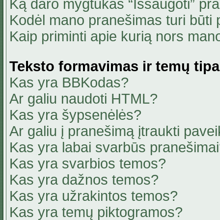
Ką daro mygtukas “Išsaugoti” pr
Kodėl mano pranešimas turi būti p
Kaip priminti apie kurią nors ma
Teksto formavimas ir temų tipa
Kas yra BBKodas?
Ar galiu naudoti HTML?
Kas yra šypsenėlės?
Ar galiu į pranešimą įtraukti pavei
Kas yra labai svarbūs pranešima
Kas yra svarbios temos?
Kas yra dažnos temos?
Kas yra užrakintos temos?
Kas yra temų piktogramos?