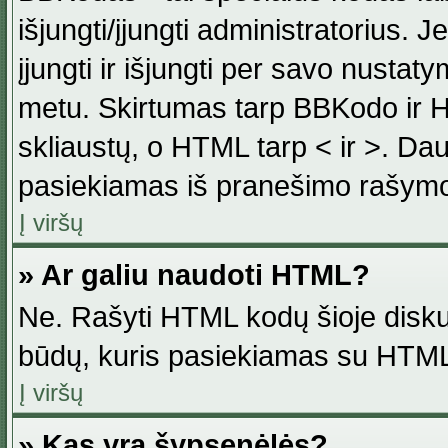
išjungti/įjungti administratorius. J
įjungti ir išjungti per savo nust
metu. Skirtumas tarp BBKodo ir H
skliaustų, o HTML tarp < ir >. Da
pasiekiamas iš pranešimo rašymo
Į viršų
» Ar galiu naudoti HTML?
Ne. Rašyti HTML kodų šioje disku
būdų, kuris pasiekiamas su HTML
Į viršų
» Kas yra šypsenėlės?