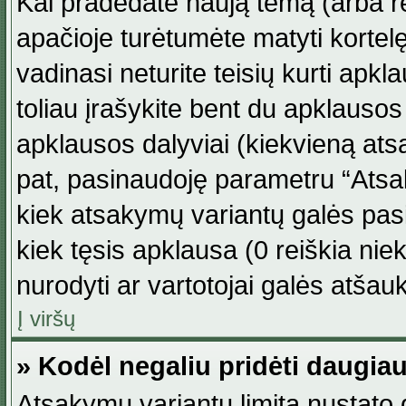
Kai pradedate naują temą (arba r
apačioje turėtumėte matyti kortel
vadinasi neturite teisių kurti apk
toliau įrašykite bent du apklauso
apklausos dalyviai (kiekvieną atsa
pat, pasinaudoję parametru “Atsaky
kiek atsakymų variantų galės pasi
kiek tęsis apklausa (0 reiškia niek
nurodyti ar vartotojai galės atšauk
Į viršų
» Kodėl negaliu pridėti daugi
Atsakymų variantų limitą nustato d