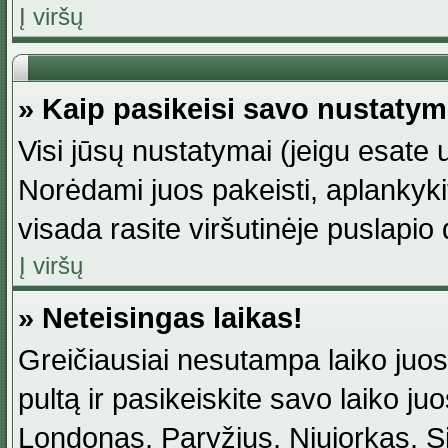
Į viršų
» Kaip pasikeisi savo nustaty
Visi jūsų nustatymai (jeigu esat
Norėdami juos pakeisti, aplankyki
visada rasite viršutinėje puslapio
Į viršų
» Neteisingas laikas!
Greičiausiai nesutampa laiko juost
pultą ir pasikeiskite savo laiko juos
Londonas, Paryžius, Niujorkas, Sidn