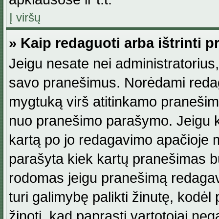
Į viršų
» Kaip redaguoti arba ištrinti 
Jeigu nesate nei administratorius, n
savo pranešimus. Norėdami reda
mygtuką virš atitinkamo pranešimo. 
nuo pranešimo parašymo. Jeigu ka
kartą po jo redagavimo apačioje m
parašyta kiek kartų pranešimas b
rodomas jeigu pranešimą redagavo
turi galimybę palikti žinutę, kodė
žinoti, kad paprasti vartotojai nega