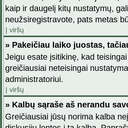
kaip ir daugelį kitų nustatymų, gali 
neužsiregistravote, pats metas būt
Į viršų
» Pakeičiau laiko juostas, tačia
Jeigu esate įsitikinę, kad teisingai
greičiausiai neteisingai nustatymas
administratoriui.
Į viršų
» Kalbų sąraše aš nerandu sav
Greičiausiai jūsų norima kalba neį
diskusijų lentos į tą kalbą. Papraš