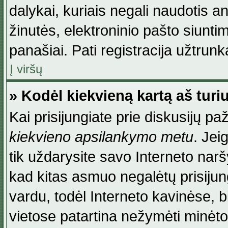
dalykai, kuriais negali naudotis an
žinutės, elektroninio pašto siunti
panašiai. Pati registracija užtrunka
Į viršų
» Kodėl kiekvieną kartą aš turiu
Kai prisijungiate prie diskusijų p
kiekvieno apsilankymo metu
. Jei
tik uždarysite savo Interneto na
kad kitas asmuo negalėtų prisiju
vardu, todėl Interneto kavinėse, b
vietose patartina nežymėti minėt