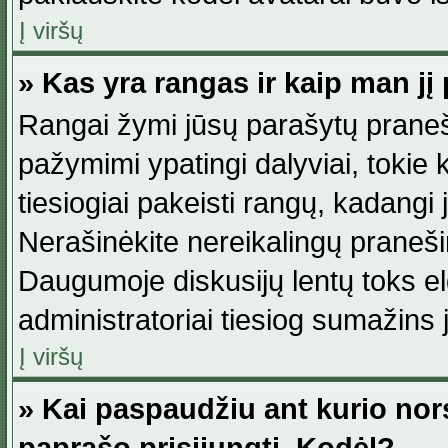
Į viršų
» Kas yra rangas ir kaip man jį 
Rangai žymi jūsų parašytų praneši
pažymimi ypatingi dalyviai, tokie 
tiesiogiai pakeisti rangų, kadangi 
Nerašinėkite nereikalingų praneš
Daugumoje diskusijų lentų toks e
administratoriai tiesiog sumažins
Į viršų
» Kai paspaudžiu ant kurio nor