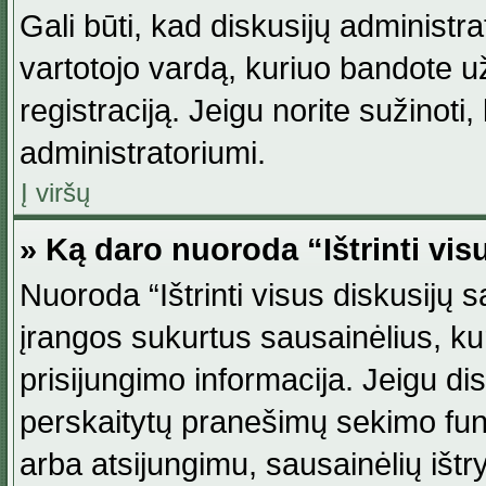
Gali būti, kad diskusijų administ
vartotojo vardą, kuriuo bandote užsi
registraciją. Jeigu norite sužinoti
administratoriumi.
Į viršų
» Ką daro nuoroda “Ištrinti vis
Nuoroda “Ištrinti visus diskusijų
įrangos sukurtus sausainėlius, ku
prisijungimo informacija. Jeigu disk
perskaitytų pranešimų sekimo funkc
arba atsijungimu, sausainėlių ištr