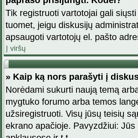
paprašo prisijungti. Kodėl?
Tik registruoti vartotojai gali siųs
tuomet, jeigu diskusijų administr
apsaugoti vartotojų el. pašto adr
Į viršų
» Kaip ką nors parašyti į disku
Norėdami sukurti naują temą arba
mygtuko forumo arba temos lange.
užsiregistruoti. Visų jūsų teisių
ekrano apačioje. Pavyzdžiui: Jūs g
apklausose ir t.t.