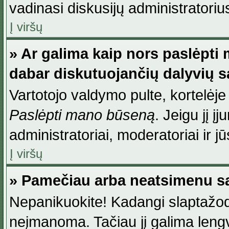
vadinasi diskusijų administratoriu
Į viršų
» Ar galima kaip nors paslėpti
dabar diskutuojančių dalyvių 
Vartotojo valdymo pulte, kortelėje
Paslėpti mano būseną
. Jeigu jį į
administratoriai, moderatoriai ir j
Į viršų
» Pamečiau arba neatsimenu sa
Nepanikuokite! Kadangi slaptažod
neįmanoma. Tačiau jį galima lengva