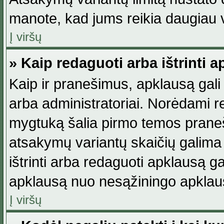
manote, kad jums reikia daugiau v
Į viršų
» Kaip redaguoti arba ištrinti 
Kaip ir pranešimus, apklausą gali 
arba administratoriai. Norėdami 
mygtuką šalia pirmo temos praneši
atsakymų variantų skaičių galima 
ištrinti arba redaguoti apklausą ga
apklausą nuo nesąžiningo apklaus
Į viršų