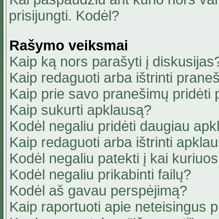
prisijungti. Kodėl?
Rašymo veiksmai
Kaip ką nors parašyti į diskusijas
Kaip redaguoti arba ištrinti pran
Kaip prie savo pranešimų pridėti
Kaip sukurti apklausą?
Kodėl negaliu pridėti daugiau ap
Kaip redaguoti arba ištrinti apkla
Kodėl negaliu patekti į kai kuriu
Kodėl negaliu prikabinti failų?
Kodėl aš gavau perspėjimą?
Kaip raportuoti apie neteisingus