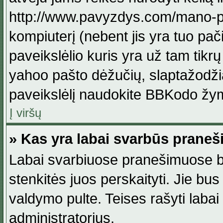
http://www.pavyzdys.com/mano-pave
kompiuterį (nebent jis yra tuo pačiu
paveikslėlio kuris yra už tam tikr
yahoo pašto dėžučių, slaptažodžia
paveikslėlį naudokite BBKodo žym
Į viršų
» Kas yra labai svarbūs praneš
Labai svarbiuose pranešimuose būn
stenkitės juos perskaityti. Jie bus
valdymo pulte. Teises rašyti labai
administratorius.