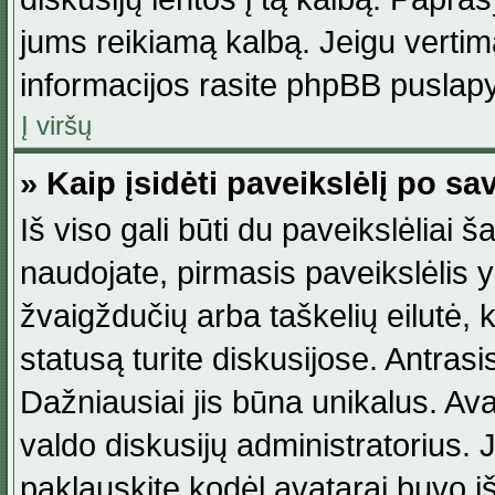
jums reikiamą kalbą. Jeigu vertim
informacijos rasite phpBB puslapy
Į viršų
» Kaip įsidėti paveikslėlį po s
Iš viso gali būti du paveikslėliai š
naudojate, pirmasis paveikslėlis y
žvaigždučių arba taškelių eilutė, 
statusą turite diskusijose. Antras
Dažniausiai jis būna unikalus. Avat
valdo diskusijų administratorius. J
paklauskite kodėl avatarai buvo iš