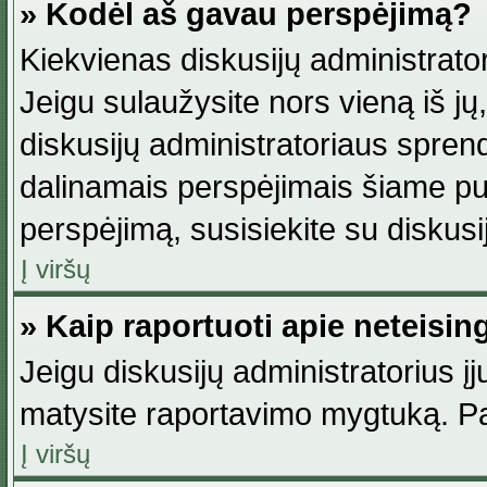
» Kodėl aš gavau perspėjimą?
Kiekvienas diskusijų administrator
Jeigu sulaužysite nors vieną iš jų,
diskusijų administratoriaus spre
dalinamais perspėjimais šiame pus
perspėjimą, susisiekite su diskusi
Į viršų
» Kaip raportuoti apie neteisi
Jeigu diskusijų administratorius į
matysite raportavimo mygtuką. Pa
Į viršų