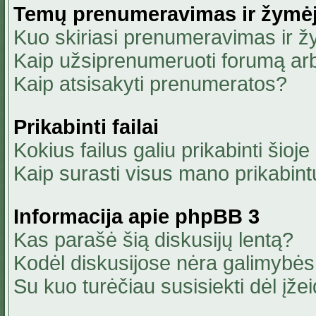
Temų prenumeravimas ir žymė
Kuo skiriasi prenumeravimas ir 
Kaip užsiprenumeruoti forumą ar
Kaip atsisakyti prenumeratos?
Prikabinti failai
Kokius failus galiu prikabinti šioje
Kaip surasti visus mano prikabint
Informacija apie phpBB 3
Kas parašė šią diskusijų lentą?
Kodėl diskusijose nėra galimybė
Su kuo turėčiau susisiekti dėl įžei