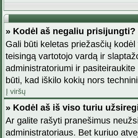
» Kodėl aš negaliu prisijungti?
Gali būti keletas priežasčių kodėl t
teisingą vartotojo vardą ir slaptažod
administratoriumi ir pasiteiraukite
būti, kad iškilo kokių nors technini
Į viršų
» Kodėl aš iš viso turiu užsireg
Ar galite rašyti pranešimus neužsi
administratoriaus. Bet kuriuo atv