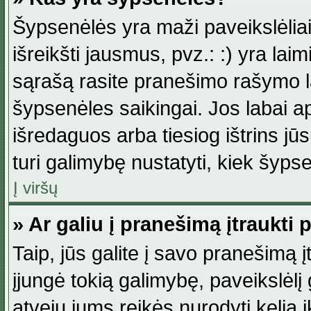
Šypsenėlės yra maži paveikslėlia
išreikšti jausmus, pvz.: :) yra lai
sąrašą rasite pranešimo rašymo la
šypsenėles saikingai. Jos labai 
išredaguos arba tiesiog ištrins jū
turi galimybę nustatyti, kiek šyp
Į viršų
» Ar galiu į pranešimą įtraukti 
Taip, jūs galite į savo pranešimą į
įjungė tokią galimybę, paveikslėlį g
atveju jums reikės nurodyti kelią i