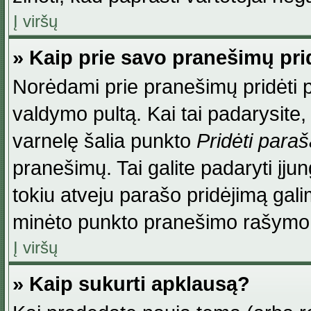
Į viršų
» Kaip prie savo pranešimų pri
Norėdami prie pranešimų pridėti par
valdymo pultą. Kai tai padarysite
varnelę šalia punkto
Pridėti para
pranešimų. Tai galite padaryti įj
tokiu atveju parašo pridėjimą gal
minėto punkto pranešimo rašymo
Į viršų
» Kaip sukurti apklausą?