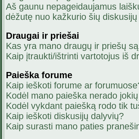
Aš gaunu nepageidaujamus laiškus
dėžutę nuo kažkurio šių diskusijų 
Draugai ir priešai
Kas yra mano draugų ir priešų są
Kaip įtraukti/ištrinti vartotojus i
Paieška forume
Kaip ieškoti forume ar forumuose
Kodėl mano paieška nerado jokių 
Kodėl vykdant paiešką rodo tik tu
Kaip ieškoti diskusijų dalyvių?
Kaip surasti mano paties praneši