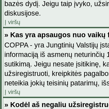
bazės dydį. Jeigu taip įvyko, užsir
diskusijose.
Į viršų
» Kas yra apsaugos nuo vaikų 
COPPA - yra Jungtinių Valstijų įst
informaciją iš asmenų neturinčių 1
sutikimą. Jeigu nesate įsitikinę, k
užsiregistruoti, kreipkitės pagalb
neteikia jokių teisinių patarimų, iš
Į viršų
» Kodėl aš negaliu užsiregistru