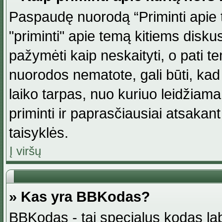
Paspaudę nuorodą “Priminti apie 
"priminti" apie temą kitiems disku
pažymėti kaip neskaityti, o pati t
nuorodos nematote, gali būti, ka
laiko tarpas, nuo kuriuo leidžiama
priminti ir paprasčiausiai atsakant į
taisyklės.
Į viršų
» Kas yra BBKodas?
BBKodas - tai specialus kodas la