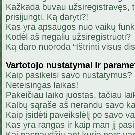
Kažkada buvau užsiregistravęs, ta
prisijungti. Ką daryti?!
Kas yra apsaugos nuo vaikų fun
Kodėl aš negaliu užsiregistruoti?
Ką daro nuoroda “Ištrinti visus di
Vartotojo nustatymai ir parame
Kaip pasikeisi savo nustatymus?
Neteisingas laikas!
Pakeičiau laiko juostas, tačiau lai
Kalbų sąraše aš nerandu savo ka
Kaip įsidėti paveikslėlį po savo v
Kas yra rangas ir kaip man jį pasi
Kai paspaudžiu ant kurio nors va