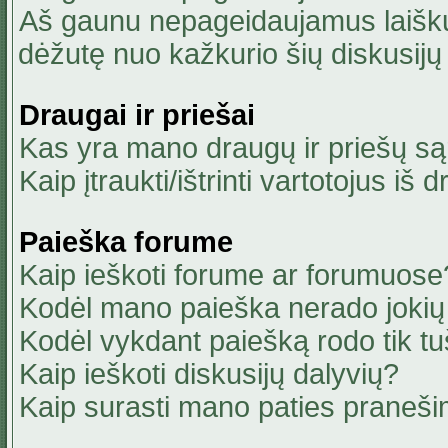
Aš gaunu nepageidaujamus laiškus
dėžutę nuo kažkurio šių diskusijų 
Draugai ir priešai
Kas yra mano draugų ir priešų są
Kaip įtraukti/ištrinti vartotojus i
Paieška forume
Kaip ieškoti forume ar forumuose
Kodėl mano paieška nerado jokių 
Kodėl vykdant paiešką rodo tik tu
Kaip ieškoti diskusijų dalyvių?
Kaip surasti mano paties praneši