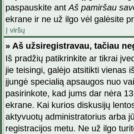
paspauskite ant
Aš pamiršau savo
ekrane ir ne už ilgo vėl galėsite pri
Į viršų
» Aš užsiregistravau, tačiau neg
Iš pradžių patikrinkite ar tikrai įv
jie teisingi, galėjo atsitikti viena
įjungė specialią apsaugos nuo va
pasirinkote, kad jums dar nėra 13
ekrane. Kai kurios diskusijų lentos
aktyvuotų administratorius arba jū
registracijos metu. Ne už ilgo turi