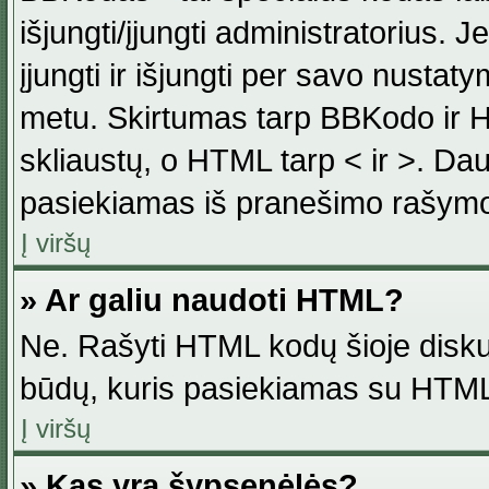
išjungti/įjungti administratorius. J
įjungti ir išjungti per savo nust
metu. Skirtumas tarp BBKodo ir H
skliaustų, o HTML tarp < ir >. Da
pasiekiamas iš pranešimo rašymo
Į viršų
» Ar galiu naudoti HTML?
Ne. Rašyti HTML kodų šioje disku
būdų, kuris pasiekiamas su HTML
Į viršų
» Kas yra šypsenėlės?