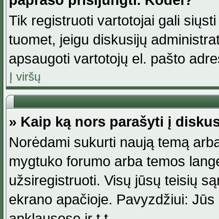
paprašo prisijungti. Kodėl?
Tik registruoti vartotojai gali siųs
tuomet, jeigu diskusijų administr
apsaugoti vartotojų el. pašto adr
Į viršų
» Kaip ką nors parašyti į disku
Norėdami sukurti naują temą arba
mygtuko forumo arba temos lange.
užsiregistruoti. Visų jūsų teisių
ekrano apačioje. Pavyzdžiui: Jūs g
apklausose ir t.t.