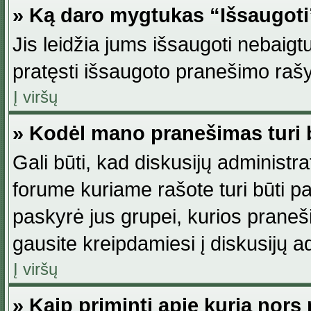
» Ką daro mygtukas “Išsaugot
Jis leidžia jums išsaugoti nebaig
pratęsti išsaugoto pranešimo rašy
Į viršų
» Kodėl mano pranešimas turi b
Gali būti, kad diskusijų administ
forume kuriame rašote turi būti pat
paskyrė jus grupei, kurios pranešim
gausite kreipdamiesi į diskusijų ad
Į viršų
» Kaip priminti apie kurią nor