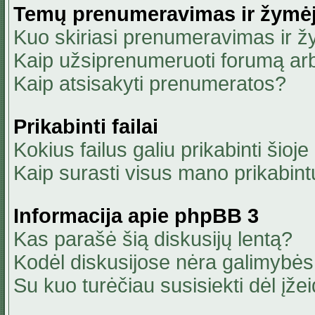
Temų prenumeravimas ir žymė
Kuo skiriasi prenumeravimas ir 
Kaip užsiprenumeruoti forumą ar
Kaip atsisakyti prenumeratos?
Prikabinti failai
Kokius failus galiu prikabinti šioje
Kaip surasti visus mano prikabint
Informacija apie phpBB 3
Kas parašė šią diskusijų lentą?
Kodėl diskusijose nėra galimybė
Su kuo turėčiau susisiekti dėl įžei