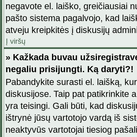
negavote el. laiško, greičiausiai 
pašto sistema pagalvojo, kad laiš
atveju kreipkitės į diskusijų admini
Į viršų
» Kažkada buvau užsiregistravęs
negaliu prisijungti. Ką daryti?!
Pabandykite surasti el. laišką, ku
diskusijose. Taip pat patikrinkite a
yra teisingi. Gali būti, kad diskus
ištrynė jūsų vartotojo vardą iš si
neaktyvūs vartotojai tiesiog paša