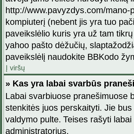
http://www.pavyzdys.com/mano-pave
kompiuterį (nebent jis yra tuo pačiu
paveikslėlio kuris yra už tam tikr
yahoo pašto dėžučių, slaptažodžia
paveikslėlį naudokite BBKodo žym
Į viršų
» Kas yra labai svarbūs praneš
Labai svarbiuose pranešimuose būn
stenkitės juos perskaityti. Jie bus
valdymo pulte. Teises rašyti labai
administratorius.