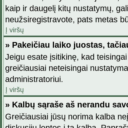
kaip ir daugelį kitų nustatymų, gali 
neužsiregistravote, pats metas būt
Į viršų
» Pakeičiau laiko juostas, tačia
Jeigu esate įsitikinę, kad teisingai
greičiausiai neteisingai nustatymas
administratoriui.
Į viršų
» Kalbų sąraše aš nerandu sav
Greičiausiai jūsų norima kalba neį
diskusijų lentos į tą kalbą. Papraš