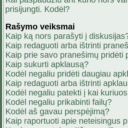
prisijungti. Kodėl?
Rašymo veiksmai
Kaip ką nors parašyti į diskusijas
Kaip redaguoti arba ištrinti pran
Kaip prie savo pranešimų pridėti
Kaip sukurti apklausą?
Kodėl negaliu pridėti daugiau ap
Kaip redaguoti arba ištrinti apkla
Kodėl negaliu patekti į kai kuriu
Kodėl negaliu prikabinti failų?
Kodėl aš gavau perspėjimą?
Kaip raportuoti apie neteisingus