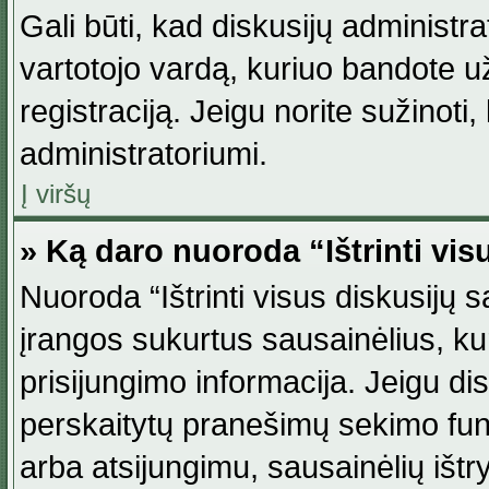
Gali būti, kad diskusijų administ
vartotojo vardą, kuriuo bandote užsi
registraciją. Jeigu norite sužinoti
administratoriumi.
Į viršų
» Ką daro nuoroda “Ištrinti vis
Nuoroda “Ištrinti visus diskusijų
įrangos sukurtus sausainėlius, ku
prisijungimo informacija. Jeigu disk
perskaitytų pranešimų sekimo funkc
arba atsijungimu, sausainėlių ištr