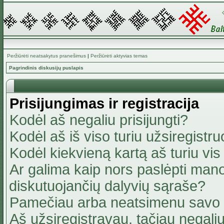
Peržiūrėti neatsakytus pranešimus
|
Peržiūrėti aktyvias temas
Pagrindinis diskusijų puslapis
Prisijungimas ir registracija
Kodėl aš negaliu prisijungti?
Kodėl aš iš viso turiu užsiregistru
Kodėl kiekvieną kartą aš turiu vis 
Ar galima kaip nors paslėpti mano
diskutuojančių dalyvių sąraše?
Pamečiau arba neatsimenu savo 
Aš užsiregistravau, tačiau negaliu 