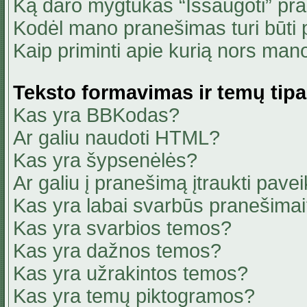
Ką daro mygtukas “Išsaugoti” pr
Kodėl mano pranešimas turi būti p
Kaip priminti apie kurią nors ma
Teksto formavimas ir temų tipa
Kas yra BBKodas?
Ar galiu naudoti HTML?
Kas yra šypsenėlės?
Ar galiu į pranešimą įtraukti pavei
Kas yra labai svarbūs pranešima
Kas yra svarbios temos?
Kas yra dažnos temos?
Kas yra užrakintos temos?
Kas yra temų piktogramos?