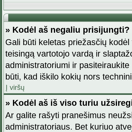
» Kodėl aš negaliu prisijungti?
Gali būti keletas priežasčių kodėl t
teisingą vartotojo vardą ir slaptažod
administratoriumi ir pasiteiraukite
būti, kad iškilo kokių nors technini
Į viršų
» Kodėl aš iš viso turiu užsireg
Ar galite rašyti pranešimus neužsi
administratoriaus. Bet kuriuo atv