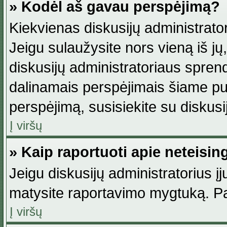
» Kodėl aš gavau perspėjimą?
Kiekvienas diskusijų administrator
Jeigu sulaužysite nors vieną iš jų,
diskusijų administratoriaus spre
dalinamais perspėjimais šiame pus
perspėjimą, susisiekite su diskusi
Į viršų
» Kaip raportuoti apie neteisi
Jeigu diskusijų administratorius į
matysite raportavimo mygtuką. Pa
Į viršų