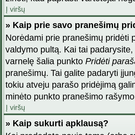
Į viršų
» Kaip prie savo pranešimų pri
Norėdami prie pranešimų pridėti par
valdymo pultą. Kai tai padarysite
varnelę šalia punkto
Pridėti para
pranešimų. Tai galite padaryti įj
tokiu atveju parašo pridėjimą gal
minėto punkto pranešimo rašymo
Į viršų
» Kaip sukurti apklausą?