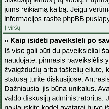
jums reikiamą kalbą. Jeigu vertim
informacijos rasite phpBB puslapy
Į viršų
» Kaip įsidėti paveikslėlį po s
Iš viso gali būti du paveikslėliai š
naudojate, pirmasis paveikslėlis y
žvaigždučių arba taškelių eilutė, 
statusą turite diskusijose. Antras
Dažniausiai jis būna unikalus. Avat
valdo diskusijų administratorius. J
paklauskite kodėl avatarai buvo iš