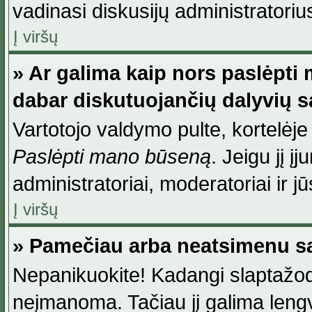
vadinasi diskusijų administratoriu
Į viršų
» Ar galima kaip nors paslėpti
dabar diskutuojančių dalyvių 
Vartotojo valdymo pulte, kortelėje
Paslėpti mano būseną
. Jeigu jį į
administratoriai, moderatoriai ir j
Į viršų
» Pamečiau arba neatsimenu sa
Nepanikuokite! Kadangi slaptažod
neįmanoma. Tačiau jį galima lengva