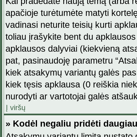
Kai pradedate naują temą (arba r
apačioje turėtumėte matyti kortel
vadinasi neturite teisių kurti apk
toliau įrašykite bent du apklauso
apklausos dalyviai (kiekvieną atsa
pat, pasinaudoję parametru “Atsaky
kiek atsakymų variantų galės pasi
kiek tęsis apklausa (0 reiškia niek
nurodyti ar vartotojai galės atšauk
Į viršų
» Kodėl negaliu pridėti daugi
Atsakymų variantų limitą nustato d