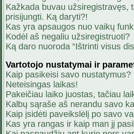
Kažkada buvau užsiregistravęs, ta
prisijungti. Ką daryti?!
Kas yra apsaugos nuo vaikų fun
Kodėl aš negaliu užsiregistruoti?
Ką daro nuoroda “Ištrinti visus di
Vartotojo nustatymai ir parame
Kaip pasikeisi savo nustatymus?
Neteisingas laikas!
Pakeičiau laiko juostas, tačiau lai
Kalbų sąraše aš nerandu savo ka
Kaip įsidėti paveikslėlį po savo v
Kas yra rangas ir kaip man jį pasi
Kai paspaudžiu ant kurio nors va