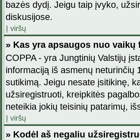
bazės dydį. Jeigu taip įvyko, užsir
diskusijose.
Į viršų
» Kas yra apsaugos nuo vaikų 
COPPA - yra Jungtinių Valstijų įst
informaciją iš asmenų neturinčių 1
sutikimą. Jeigu nesate įsitikinę, k
užsiregistruoti, kreipkitės pagalb
neteikia jokių teisinių patarimų, iš
Į viršų
» Kodėl aš negaliu užsiregistru