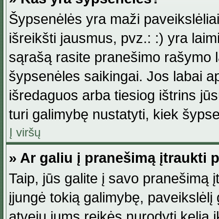
Šypsenėlės yra maži paveikslėlia
išreikšti jausmus, pvz.: :) yra lai
sąrašą rasite pranešimo rašymo la
šypsenėles saikingai. Jos labai 
išredaguos arba tiesiog ištrins jū
turi galimybę nustatyti, kiek šyp
Į viršų
» Ar galiu į pranešimą įtraukti 
Taip, jūs galite į savo pranešimą į
įjungė tokią galimybę, paveikslėlį g
atveju jums reikės nurodyti kelią i