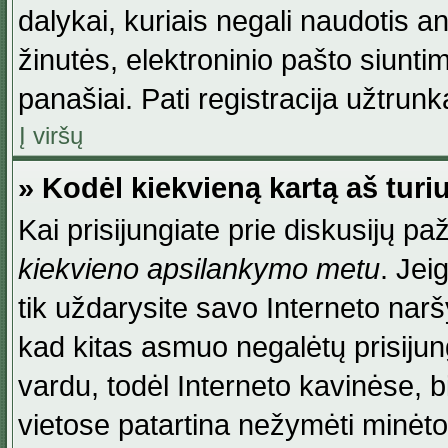
dalykai, kuriais negali naudotis an
žinutės, elektroninio pašto siunti
panašiai. Pati registracija užtrunka
Į viršų
» Kodėl kiekvieną kartą aš turiu
Kai prisijungiate prie diskusijų p
kiekvieno apsilankymo metu
. Jei
tik uždarysite savo Interneto na
kad kitas asmuo negalėtų prisiju
vardu, todėl Interneto kavinėse, b
vietose patartina nežymėti minėt