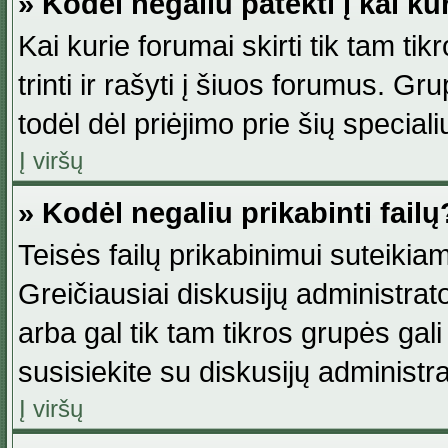
» Kodėl negaliu patekti į kai k
Kai kurie forumai skirti tik tam ti
trinti ir rašyti į šiuos forumus. G
todėl dėl priėjimo prie šių special
Į viršų
» Kodėl negaliu prikabinti failų
Teisės failų prikabinimui suteikia
Greičiausiai diskusijų administrato
arba gal tik tam tikros grupės gali 
susisiekite su diskusijų administra
Į viršų