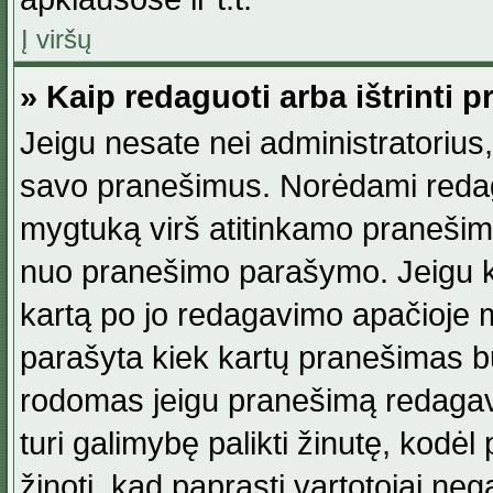
Į viršų
» Kaip redaguoti arba ištrinti 
Jeigu nesate nei administratorius, n
savo pranešimus. Norėdami reda
mygtuką virš atitinkamo pranešimo. 
nuo pranešimo parašymo. Jeigu ka
kartą po jo redagavimo apačioje m
parašyta kiek kartų pranešimas b
rodomas jeigu pranešimą redagavo
turi galimybę palikti žinutę, kodė
žinoti, kad paprasti vartotojai nega