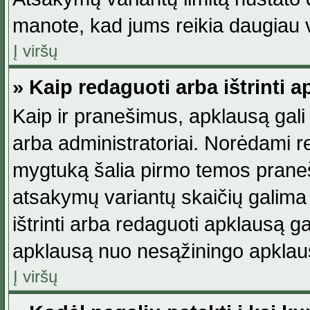
manote, kad jums reikia daugiau v
Į viršų
» Kaip redaguoti arba ištrinti 
Kaip ir pranešimus, apklausą gali 
arba administratoriai. Norėdami 
mygtuką šalia pirmo temos praneši
atsakymų variantų skaičių galima 
ištrinti arba redaguoti apklausą ga
apklausą nuo nesąžiningo apklaus
Į viršų