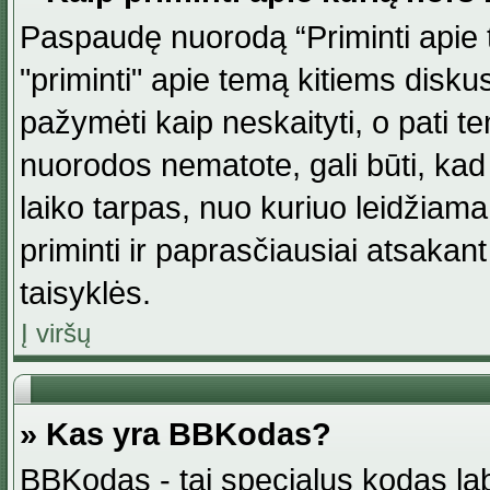
Paspaudę nuorodą “Priminti apie 
"priminti" apie temą kitiems disku
pažymėti kaip neskaityti, o pati t
nuorodos nematote, gali būti, ka
laiko tarpas, nuo kuriuo leidžiama
priminti ir paprasčiausiai atsakant į
taisyklės.
Į viršų
» Kas yra BBKodas?
BBKodas - tai specialus kodas la