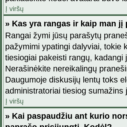
Į viršų
» Kas yra rangas ir kaip man jį 
Rangai žymi jūsų parašytų praneši
pažymimi ypatingi dalyviai, tokie 
tiesiogiai pakeisti rangų, kadangi 
Nerašinėkite nereikalingų praneš
Daugumoje diskusijų lentų toks e
administratoriai tiesiog sumažins
Į viršų
» Kai paspaudžiu ant kurio nor