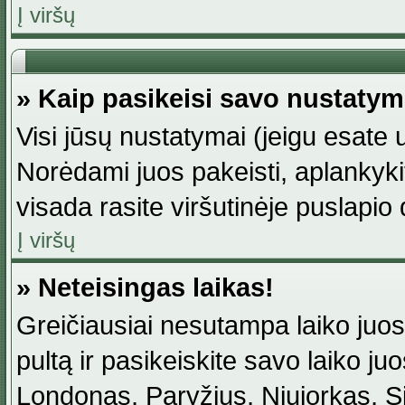
Į viršų
» Kaip pasikeisi savo nustaty
Visi jūsų nustatymai (jeigu esat
Norėdami juos pakeisti, aplankyki
visada rasite viršutinėje puslapio
Į viršų
» Neteisingas laikas!
Greičiausiai nesutampa laiko juost
pultą ir pasikeiskite savo laiko juos
Londonas, Paryžius, Niujorkas, Sidn