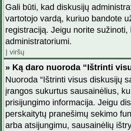
Gali būti, kad diskusijų administ
vartotojo vardą, kuriuo bandote užsi
registraciją. Jeigu norite sužinoti
administratoriumi.
Į viršų
» Ką daro nuoroda “Ištrinti vis
Nuoroda “Ištrinti visus diskusijų
įrangos sukurtus sausainėlius, ku
prisijungimo informacija. Jeigu disk
perskaitytų pranešimų sekimo funkc
arba atsijungimu, sausainėlių ištr