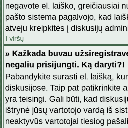
negavote el. laiško, greičiausiai 
pašto sistema pagalvojo, kad laiš
atveju kreipkitės į diskusijų admini
Į viršų
» Kažkada buvau užsiregistravęs
negaliu prisijungti. Ką daryti?!
Pabandykite surasti el. laišką, ku
diskusijose. Taip pat patikrinkite a
yra teisingi. Gali būti, kad diskus
ištrynė jūsų vartotojo vardą iš si
neaktyvūs vartotojai tiesiog paša