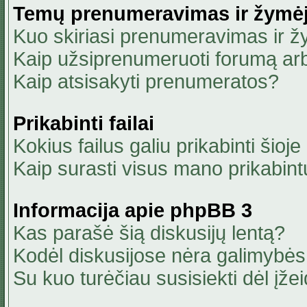
Temų prenumeravimas ir žymė
Kuo skiriasi prenumeravimas ir 
Kaip užsiprenumeruoti forumą ar
Kaip atsisakyti prenumeratos?
Prikabinti failai
Kokius failus galiu prikabinti šioje
Kaip surasti visus mano prikabint
Informacija apie phpBB 3
Kas parašė šią diskusijų lentą?
Kodėl diskusijose nėra galimybė
Su kuo turėčiau susisiekti dėl įžei