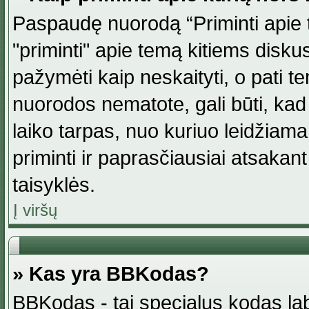
Paspaudę nuorodą “Priminti apie 
"priminti" apie temą kitiems disku
pažymėti kaip neskaityti, o pati t
nuorodos nematote, gali būti, ka
laiko tarpas, nuo kuriuo leidžiama
priminti ir paprasčiausiai atsakant į
taisyklės.
Į viršų
» Kas yra BBKodas?
BBKodas - tai specialus kodas la