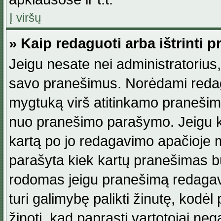
Į viršų
» Kaip redaguoti arba ištrinti 
Jeigu nesate nei administratorius, n
savo pranešimus. Norėdami reda
mygtuką virš atitinkamo pranešimo. 
nuo pranešimo parašymo. Jeigu ka
kartą po jo redagavimo apačioje m
parašyta kiek kartų pranešimas b
rodomas jeigu pranešimą redagavo
turi galimybę palikti žinutę, kodė
žinoti, kad paprasti vartotojai nega