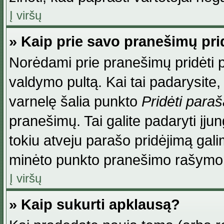
Į viršų
» Kaip prie savo pranešimų pri
Norėdami prie pranešimų pridėti par
valdymo pultą. Kai tai padarysite
varnelę šalia punkto
Pridėti para
pranešimų. Tai galite padaryti įj
tokiu atveju parašo pridėjimą gal
minėto punkto pranešimo rašymo
Į viršų
» Kaip sukurti apklausą?