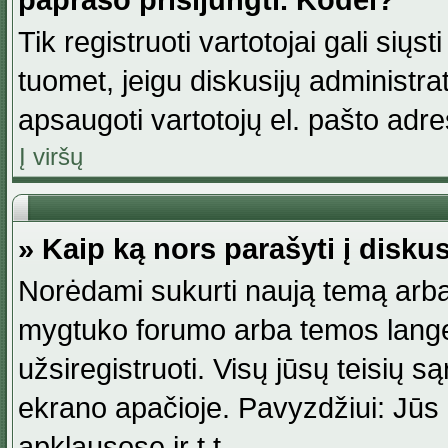
paprašo prisijungti. Kodėl?
Tik registruoti vartotojai gali siųs
tuomet, jeigu diskusijų administr
apsaugoti vartotojų el. pašto adr
Į viršų
» Kaip ką nors parašyti į disku
Norėdami sukurti naują temą arba
mygtuko forumo arba temos lange.
užsiregistruoti. Visų jūsų teisių
ekrano apačioje. Pavyzdžiui: Jūs g
apklausose ir t.t.