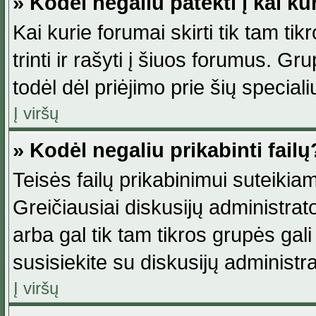
» Kodėl negaliu patekti į kai k
Kai kurie forumai skirti tik tam ti
trinti ir rašyti į šiuos forumus. G
todėl dėl priėjimo prie šių special
Į viršų
» Kodėl negaliu prikabinti failų
Teisės failų prikabinimui suteikia
Greičiausiai diskusijų administrato
arba gal tik tam tikros grupės gali 
susisiekite su diskusijų administra
Į viršų