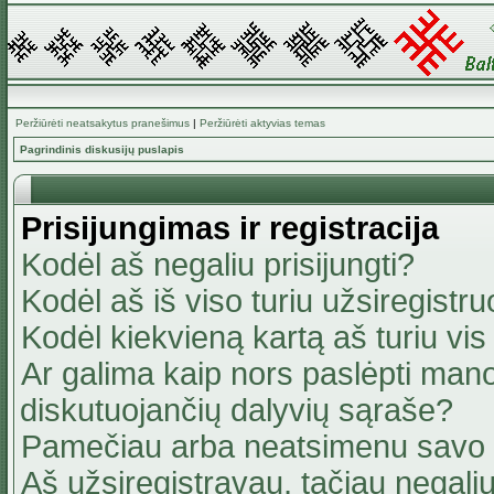
Peržiūrėti neatsakytus pranešimus
|
Peržiūrėti aktyvias temas
Pagrindinis diskusijų puslapis
Prisijungimas ir registracija
Kodėl aš negaliu prisijungti?
Kodėl aš iš viso turiu užsiregistru
Kodėl kiekvieną kartą aš turiu vis 
Ar galima kaip nors paslėpti mano
diskutuojančių dalyvių sąraše?
Pamečiau arba neatsimenu savo 
Aš užsiregistravau, tačiau negaliu 