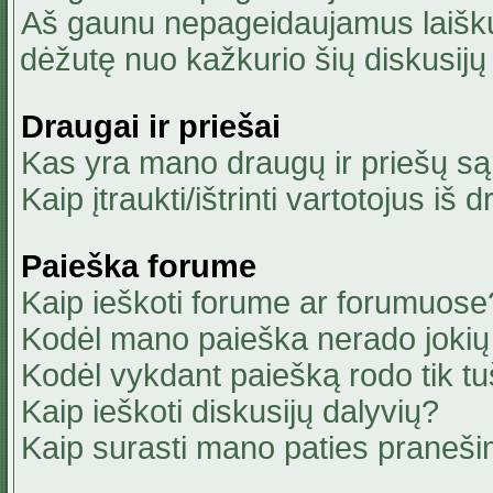
Aš gaunu nepageidaujamus laiškus
dėžutę nuo kažkurio šių diskusijų 
Draugai ir priešai
Kas yra mano draugų ir priešų są
Kaip įtraukti/ištrinti vartotojus i
Paieška forume
Kaip ieškoti forume ar forumuose
Kodėl mano paieška nerado jokių 
Kodėl vykdant paiešką rodo tik tu
Kaip ieškoti diskusijų dalyvių?
Kaip surasti mano paties praneši