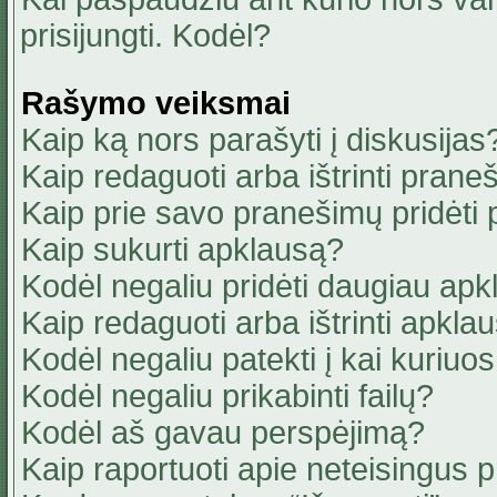
prisijungti. Kodėl?
Rašymo veiksmai
Kaip ką nors parašyti į diskusijas
Kaip redaguoti arba ištrinti pran
Kaip prie savo pranešimų pridėti
Kaip sukurti apklausą?
Kodėl negaliu pridėti daugiau ap
Kaip redaguoti arba ištrinti apkla
Kodėl negaliu patekti į kai kuriu
Kodėl negaliu prikabinti failų?
Kodėl aš gavau perspėjimą?
Kaip raportuoti apie neteisingus