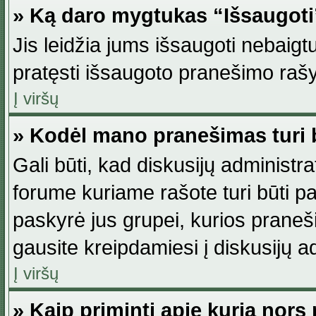
» Ką daro mygtukas “Išsaugot
Jis leidžia jums išsaugoti nebaig
pratęsti išsaugoto pranešimo rašy
Į viršų
» Kodėl mano pranešimas turi b
Gali būti, kad diskusijų administ
forume kuriame rašote turi būti pat
paskyrė jus grupei, kurios pranešim
gausite kreipdamiesi į diskusijų ad
Į viršų
» Kaip priminti apie kurią nor