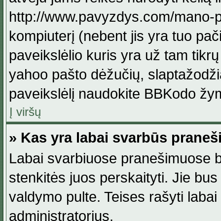
http://www.pavyzdys.com/mano-pave
kompiuterį (nebent jis yra tuo pačiu
paveikslėlio kuris yra už tam tikr
yahoo pašto dėžučių, slaptažodžia
paveikslėlį naudokite BBKodo žym
Į viršų
» Kas yra labai svarbūs praneš
Labai svarbiuose pranešimuose būn
stenkitės juos perskaityti. Jie bus
valdymo pulte. Teises rašyti labai
administratorius.