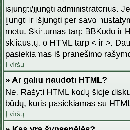
išjungti/įjungti administratorius. J
įjungti ir išjungti per savo nust
metu. Skirtumas tarp BBKodo ir H
skliaustų, o HTML tarp < ir >. Da
pasiekiamas iš pranešimo rašymo
Į viršų
» Ar galiu naudoti HTML?
Ne. Rašyti HTML kodų šioje disku
būdų, kuris pasiekiamas su HTML
Į viršų
» Kas yra šypsenėlės?