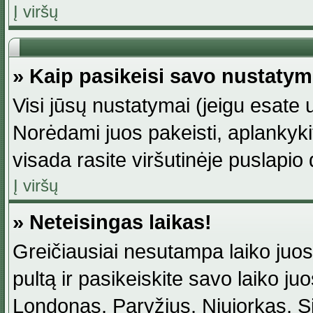
Į viršų
» Kaip pasikeisi savo nustaty
Visi jūsų nustatymai (jeigu esat
Norėdami juos pakeisti, aplankyki
visada rasite viršutinėje puslapio
Į viršų
» Neteisingas laikas!
Greičiausiai nesutampa laiko juost
pultą ir pasikeiskite savo laiko juos
Londonas, Paryžius, Niujorkas, Sidn