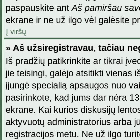
paspauskite ant
Aš pamiršau savo
ekrane ir ne už ilgo vėl galėsite pri
Į viršų
» Aš užsiregistravau, tačiau neg
Iš pradžių patikrinkite ar tikrai įv
jie teisingi, galėjo atsitikti viena
įjungė specialią apsaugos nuo va
pasirinkote, kad jums dar nėra 13
ekrane. Kai kurios diskusijų lentos
aktyvuotų administratorius arba jū
registracijos metu. Ne už ilgo turi