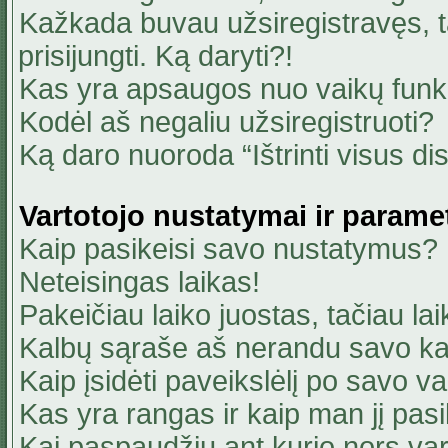
Kažkada buvau užsiregistravęs, ta
prisijungti. Ką daryti?!
Kas yra apsaugos nuo vaikų fun
Kodėl aš negaliu užsiregistruoti?
Ką daro nuoroda “Ištrinti visus di
Vartotojo nustatymai ir parame
Kaip pasikeisi savo nustatymus?
Neteisingas laikas!
Pakeičiau laiko juostas, tačiau lai
Kalbų sąraše aš nerandu savo ka
Kaip įsidėti paveikslėlį po savo v
Kas yra rangas ir kaip man jį pasi
Kai paspaudžiu ant kurio nors va