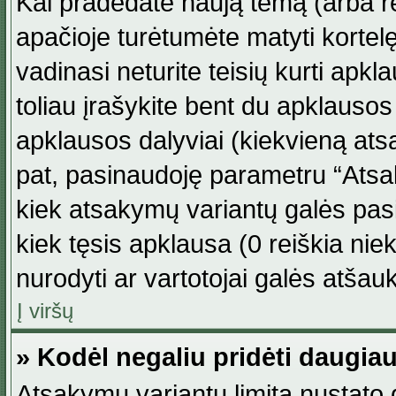
Kai pradedate naują temą (arba r
apačioje turėtumėte matyti kortel
vadinasi neturite teisių kurti apk
toliau įrašykite bent du apklauso
apklausos dalyviai (kiekvieną atsa
pat, pasinaudoję parametru “Atsaky
kiek atsakymų variantų galės pasi
kiek tęsis apklausa (0 reiškia niek
nurodyti ar vartotojai galės atšauk
Į viršų
» Kodėl negaliu pridėti daugi
Atsakymų variantų limitą nustato d