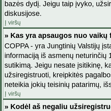
bazės dydį. Jeigu taip įvyko, užsir
diskusijose.
Į viršų
» Kas yra apsaugos nuo vaikų 
COPPA - yra Jungtinių Valstijų įst
informaciją iš asmenų neturinčių 1
sutikimą. Jeigu nesate įsitikinę, k
užsiregistruoti, kreipkitės pagalb
neteikia jokių teisinių patarimų, iš
Į viršų
» Kodėl aš negaliu užsiregistru