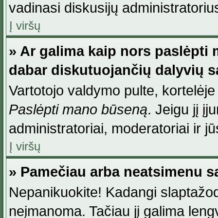
vadinasi diskusijų administratoriu
Į viršų
» Ar galima kaip nors paslėpti
dabar diskutuojančių dalyvių 
Vartotojo valdymo pulte, kortelėje
Paslėpti mano būseną
. Jeigu jį į
administratoriai, moderatoriai ir j
Į viršų
» Pamečiau arba neatsimenu sa
Nepanikuokite! Kadangi slaptažod
neįmanoma. Tačiau jį galima lengva