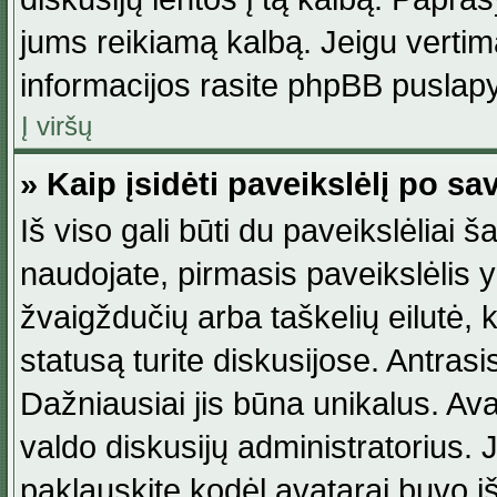
jums reikiamą kalbą. Jeigu vertim
informacijos rasite phpBB puslapy
Į viršų
» Kaip įsidėti paveikslėlį po s
Iš viso gali būti du paveikslėliai š
naudojate, pirmasis paveikslėlis y
žvaigždučių arba taškelių eilutė, 
statusą turite diskusijose. Antras
Dažniausiai jis būna unikalus. Avat
valdo diskusijų administratorius. J
paklauskite kodėl avatarai buvo iš