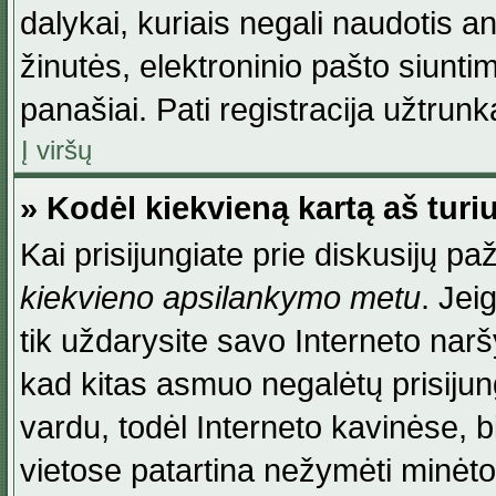
dalykai, kuriais negali naudotis an
žinutės, elektroninio pašto siunti
panašiai. Pati registracija užtrunka
Į viršų
» Kodėl kiekvieną kartą aš turiu
Kai prisijungiate prie diskusijų p
kiekvieno apsilankymo metu
. Jei
tik uždarysite savo Interneto na
kad kitas asmuo negalėtų prisiju
vardu, todėl Interneto kavinėse, b
vietose patartina nežymėti minėt