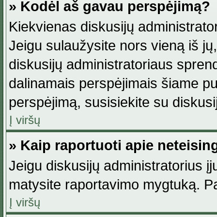
» Kodėl aš gavau perspėjimą?
Kiekvienas diskusijų administrator
Jeigu sulaužysite nors vieną iš jų,
diskusijų administratoriaus spre
dalinamais perspėjimais šiame pus
perspėjimą, susisiekite su diskusi
Į viršų
» Kaip raportuoti apie neteisi
Jeigu diskusijų administratorius į
matysite raportavimo mygtuką. Pa
Į viršų