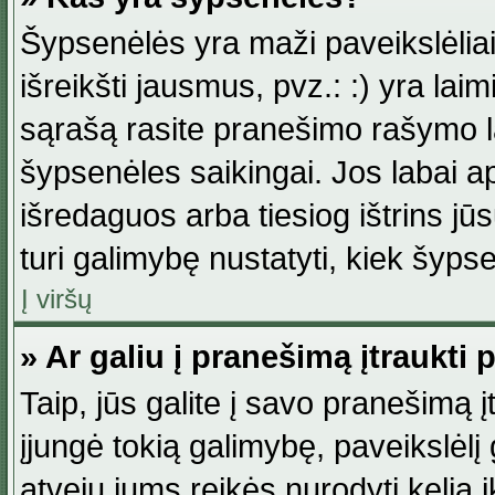
Šypsenėlės yra maži paveikslėlia
išreikšti jausmus, pvz.: :) yra lai
sąrašą rasite pranešimo rašymo la
šypsenėles saikingai. Jos labai 
išredaguos arba tiesiog ištrins jū
turi galimybę nustatyti, kiek šyp
Į viršų
» Ar galiu į pranešimą įtraukti 
Taip, jūs galite į savo pranešimą į
įjungė tokią galimybę, paveikslėlį g
atveju jums reikės nurodyti kelią i