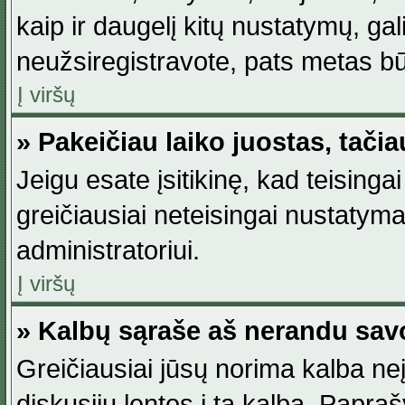
kaip ir daugelį kitų nustatymų, gali 
neužsiregistravote, pats metas būt
Į viršų
» Pakeičiau laiko juostas, tačia
Jeigu esate įsitikinę, kad teisingai
greičiausiai neteisingai nustatymas
administratoriui.
Į viršų
» Kalbų sąraše aš nerandu sav
Greičiausiai jūsų norima kalba neį
diskusijų lentos į tą kalbą. Papraš