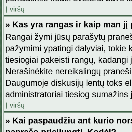
Į viršų
» Kas yra rangas ir kaip man jį 
Rangai žymi jūsų parašytų praneši
pažymimi ypatingi dalyviai, tokie 
tiesiogiai pakeisti rangų, kadangi 
Nerašinėkite nereikalingų praneš
Daugumoje diskusijų lentų toks e
administratoriai tiesiog sumažins
Į viršų
» Kai paspaudžiu ant kurio nor