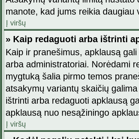
manote, kad jums reikia daugiau v
Į viršų
» Kaip redaguoti arba ištrinti 
Kaip ir pranešimus, apklausą gali 
arba administratoriai. Norėdami 
mygtuką šalia pirmo temos praneši
atsakymų variantų skaičių galima 
ištrinti arba redaguoti apklausą ga
apklausą nuo nesąžiningo apklaus
Į viršų