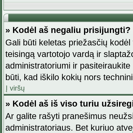
» Kodėl aš negaliu prisijungti?
Gali būti keletas priežasčių kodėl t
teisingą vartotojo vardą ir slaptažod
administratoriumi ir pasiteiraukite
būti, kad iškilo kokių nors technini
Į viršų
» Kodėl aš iš viso turiu užsireg
Ar galite rašyti pranešimus neužsi
administratoriaus. Bet kuriuo atv