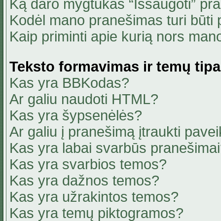
Ką daro mygtukas “Išsaugoti” pr
Kodėl mano pranešimas turi būti p
Kaip priminti apie kurią nors ma
Teksto formavimas ir temų tipa
Kas yra BBKodas?
Ar galiu naudoti HTML?
Kas yra šypsenėlės?
Ar galiu į pranešimą įtraukti pavei
Kas yra labai svarbūs pranešima
Kas yra svarbios temos?
Kas yra dažnos temos?
Kas yra užrakintos temos?
Kas yra temų piktogramos?