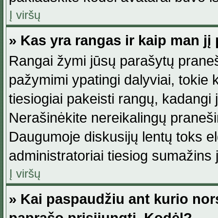
Į viršų
» Kas yra rangas ir kaip man jį 
Rangai žymi jūsų parašytų praneši
pažymimi ypatingi dalyviai, tokie 
tiesiogiai pakeisti rangų, kadangi 
Nerašinėkite nereikalingų praneš
Daugumoje diskusijų lentų toks e
administratoriai tiesiog sumažins
Į viršų
» Kai paspaudžiu ant kurio nor