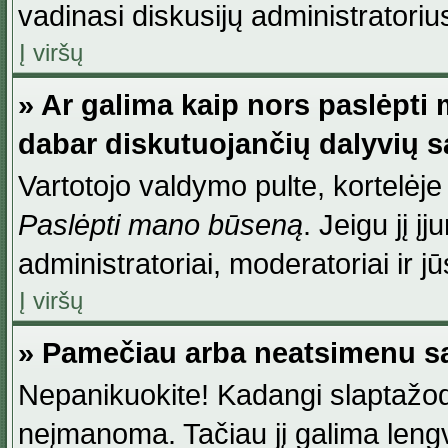
vadinasi diskusijų administratoriu
Į viršų
» Ar galima kaip nors paslėpti
dabar diskutuojančių dalyvių 
Vartotojo valdymo pulte, kortelėje
Paslėpti mano būseną
. Jeigu jį į
administratoriai, moderatoriai ir j
Į viršų
» Pamečiau arba neatsimenu sa
Nepanikuokite! Kadangi slaptažod
neįmanoma. Tačiau jį galima lengva