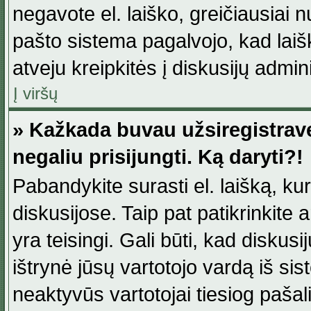
negavote el. laiško, greičiausiai 
pašto sistema pagalvojo, kad laiš
atveju kreipkitės į diskusijų admini
Į viršų
» Kažkada buvau užsiregistravęs
negaliu prisijungti. Ką daryti?!
Pabandykite surasti el. laišką, ku
diskusijose. Taip pat patikrinkite a
yra teisingi. Gali būti, kad diskus
ištrynė jūsų vartotojo vardą iš si
neaktyvūs vartotojai tiesiog paša