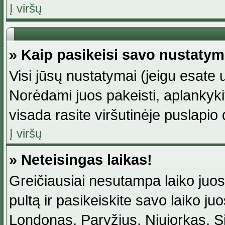
Į viršų
» Kaip pasikeisi savo nustaty
Visi jūsų nustatymai (jeigu esat
Norėdami juos pakeisti, aplankyki
visada rasite viršutinėje puslapio
Į viršų
» Neteisingas laikas!
Greičiausiai nesutampa laiko juost
pultą ir pasikeiskite savo laiko juos
Londonas, Paryžius, Niujorkas, Sidn