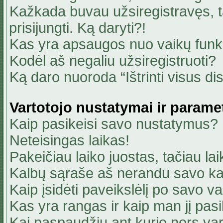
Kažkada buvau užsiregistravęs, ta
prisijungti. Ką daryti?!
Kas yra apsaugos nuo vaikų fun
Kodėl aš negaliu užsiregistruoti?
Ką daro nuoroda “Ištrinti visus di
Vartotojo nustatymai ir parame
Kaip pasikeisi savo nustatymus?
Neteisingas laikas!
Pakeičiau laiko juostas, tačiau lai
Kalbų sąraše aš nerandu savo ka
Kaip įsidėti paveikslėlį po savo v
Kas yra rangas ir kaip man jį pasi
Kai paspaudžiu ant kurio nors va