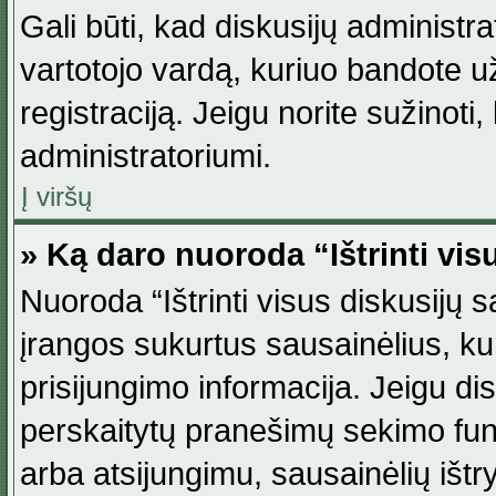
Gali būti, kad diskusijų administ
vartotojo vardą, kuriuo bandote užsi
registraciją. Jeigu norite sužinoti
administratoriumi.
Į viršų
» Ką daro nuoroda “Ištrinti vis
Nuoroda “Ištrinti visus diskusijų
įrangos sukurtus sausainėlius, ku
prisijungimo informacija. Jeigu disk
perskaitytų pranešimų sekimo funkc
arba atsijungimu, sausainėlių ištr