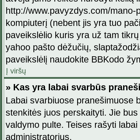
http://www.pavyzdys.com/mano-pave
kompiuterį (nebent jis yra tuo pačiu
paveikslėlio kuris yra už tam tikr
yahoo pašto dėžučių, slaptažodžia
paveikslėlį naudokite BBKodo žym
Į viršų
» Kas yra labai svarbūs praneš
Labai svarbiuose pranešimuose būn
stenkitės juos perskaityti. Jie bus
valdymo pulte. Teises rašyti labai
administratorius.