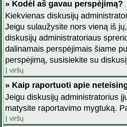
» Kodėl aš gavau perspėjimą?
Kiekvienas diskusijų administrator
Jeigu sulaužysite nors vieną iš jų,
diskusijų administratoriaus spre
dalinamais perspėjimais šiame pus
perspėjimą, susisiekite su diskusi
Į viršų
» Kaip raportuoti apie neteisi
Jeigu diskusijų administratorius į
matysite raportavimo mygtuką. Pa
Į viršų