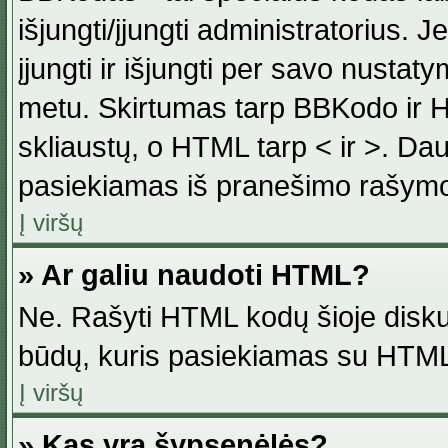
išjungti/įjungti administratorius. J
įjungti ir išjungti per savo nust
metu. Skirtumas tarp BBKodo ir H
skliaustų, o HTML tarp < ir >. Da
pasiekiamas iš pranešimo rašymo
Į viršų
» Ar galiu naudoti HTML?
Ne. Rašyti HTML kodų šioje disku
būdų, kuris pasiekiamas su HTML
Į viršų
» Kas yra šypsenėlės?