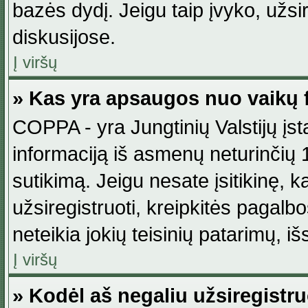
bazės dydį. Jeigu taip įvyko, užsir
diskusijose.
Į viršų
» Kas yra apsaugos nuo vaikų 
COPPA - yra Jungtinių Valstijų įst
informaciją iš asmenų neturinčių 1
sutikimą. Jeigu nesate įsitikinę, k
užsiregistruoti, kreipkitės pagalb
neteikia jokių teisinių patarimų, iš
Į viršų
» Kodėl aš negaliu užsiregistru