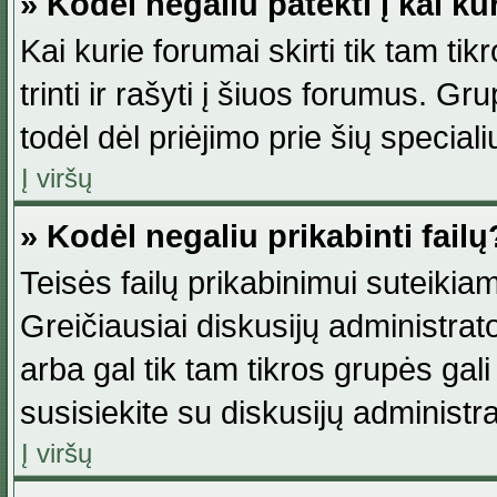
» Kodėl negaliu patekti į kai k
Kai kurie forumai skirti tik tam ti
trinti ir rašyti į šiuos forumus. G
todėl dėl priėjimo prie šių special
Į viršų
» Kodėl negaliu prikabinti failų
Teisės failų prikabinimui suteikia
Greičiausiai diskusijų administrato
arba gal tik tam tikros grupės gali 
susisiekite su diskusijų administra
Į viršų