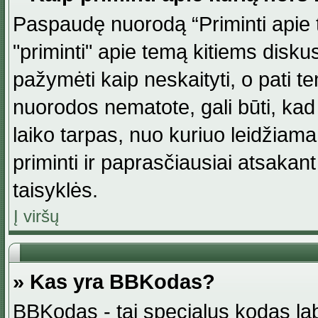
Paspaudę nuorodą “Priminti apie 
"priminti" apie temą kitiems disku
pažymėti kaip neskaityti, o pati t
nuorodos nematote, gali būti, ka
laiko tarpas, nuo kuriuo leidžiama
priminti ir paprasčiausiai atsakant į
taisyklės.
Į viršų
» Kas yra BBKodas?
BBKodas - tai specialus kodas la