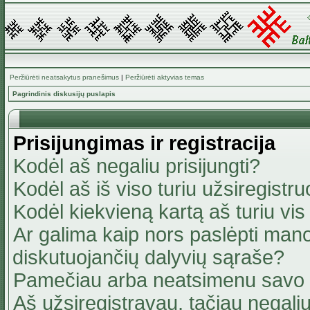
Peržiūrėti neatsakytus pranešimus
|
Peržiūrėti aktyvias temas
Pagrindinis diskusijų puslapis
Prisijungimas ir registracija
Kodėl aš negaliu prisijungti?
Kodėl aš iš viso turiu užsiregistru
Kodėl kiekvieną kartą aš turiu vis 
Ar galima kaip nors paslėpti mano
diskutuojančių dalyvių sąraše?
Pamečiau arba neatsimenu savo 
Aš užsiregistravau, tačiau negaliu 