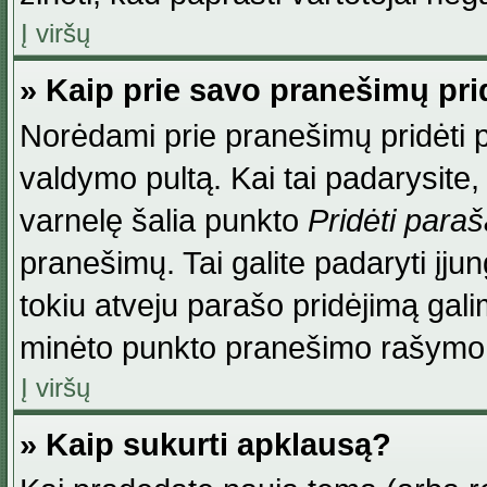
Į viršų
» Kaip prie savo pranešimų pri
Norėdami prie pranešimų pridėti par
valdymo pultą. Kai tai padarysite
varnelę šalia punkto
Pridėti para
pranešimų. Tai galite padaryti įj
tokiu atveju parašo pridėjimą gal
minėto punkto pranešimo rašymo
Į viršų
» Kaip sukurti apklausą?