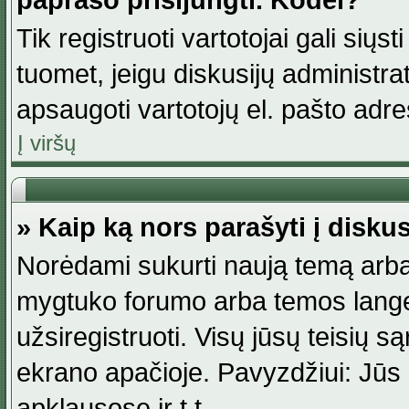
paprašo prisijungti. Kodėl?
Tik registruoti vartotojai gali siųs
tuomet, jeigu diskusijų administr
apsaugoti vartotojų el. pašto adr
Į viršų
» Kaip ką nors parašyti į disku
Norėdami sukurti naują temą arba
mygtuko forumo arba temos lange.
užsiregistruoti. Visų jūsų teisių
ekrano apačioje. Pavyzdžiui: Jūs g
apklausose ir t.t.