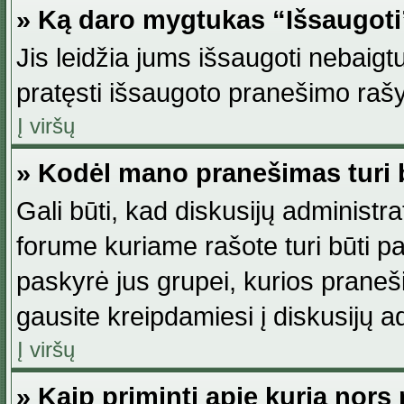
» Ką daro mygtukas “Išsaugot
Jis leidžia jums išsaugoti nebaig
pratęsti išsaugoto pranešimo rašy
Į viršų
» Kodėl mano pranešimas turi b
Gali būti, kad diskusijų administ
forume kuriame rašote turi būti pat
paskyrė jus grupei, kurios pranešim
gausite kreipdamiesi į diskusijų ad
Į viršų
» Kaip priminti apie kurią nor