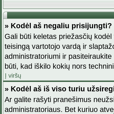
» Kodėl aš negaliu prisijungti?
Gali būti keletas priežasčių kodėl t
teisingą vartotojo vardą ir slaptažod
administratoriumi ir pasiteiraukite
būti, kad iškilo kokių nors technini
Į viršų
» Kodėl aš iš viso turiu užsireg
Ar galite rašyti pranešimus neužsi
administratoriaus. Bet kuriuo atv