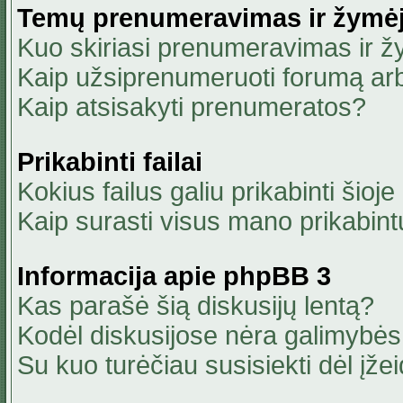
Temų prenumeravimas ir žymė
Kuo skiriasi prenumeravimas ir 
Kaip užsiprenumeruoti forumą ar
Kaip atsisakyti prenumeratos?
Prikabinti failai
Kokius failus galiu prikabinti šioje
Kaip surasti visus mano prikabint
Informacija apie phpBB 3
Kas parašė šią diskusijų lentą?
Kodėl diskusijose nėra galimybė
Su kuo turėčiau susisiekti dėl įžei