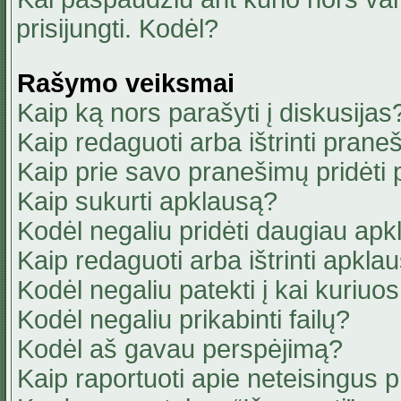
prisijungti. Kodėl?
Rašymo veiksmai
Kaip ką nors parašyti į diskusijas
Kaip redaguoti arba ištrinti pran
Kaip prie savo pranešimų pridėti
Kaip sukurti apklausą?
Kodėl negaliu pridėti daugiau ap
Kaip redaguoti arba ištrinti apkla
Kodėl negaliu patekti į kai kuriu
Kodėl negaliu prikabinti failų?
Kodėl aš gavau perspėjimą?
Kaip raportuoti apie neteisingus