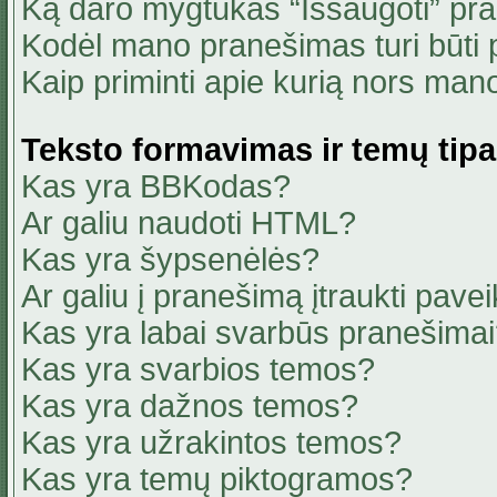
Ką daro mygtukas “Išsaugoti” pr
Kodėl mano pranešimas turi būti p
Kaip priminti apie kurią nors ma
Teksto formavimas ir temų tipa
Kas yra BBKodas?
Ar galiu naudoti HTML?
Kas yra šypsenėlės?
Ar galiu į pranešimą įtraukti pavei
Kas yra labai svarbūs pranešima
Kas yra svarbios temos?
Kas yra dažnos temos?
Kas yra užrakintos temos?
Kas yra temų piktogramos?