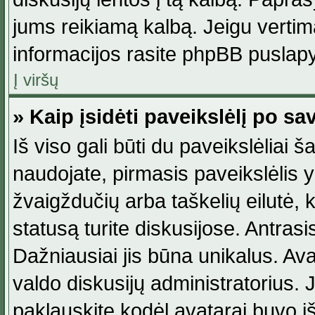
jums reikiamą kalbą. Jeigu vertim
informacijos rasite phpBB puslapy
Į viršų
» Kaip įsidėti paveikslėlį po s
Iš viso gali būti du paveikslėliai š
naudojate, pirmasis paveikslėlis y
žvaigždučių arba taškelių eilutė, 
statusą turite diskusijose. Antras
Dažniausiai jis būna unikalus. Avat
valdo diskusijų administratorius. J
paklauskite kodėl avatarai buvo iš