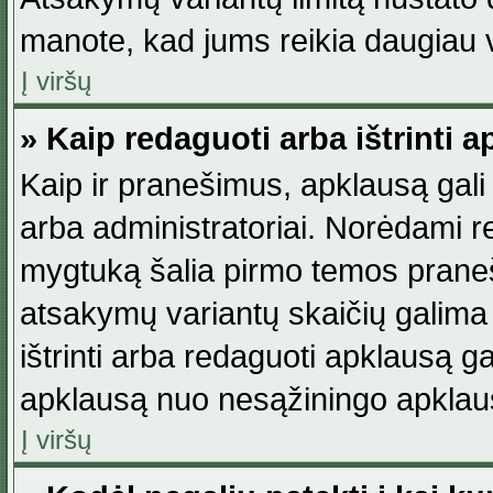
manote, kad jums reikia daugiau v
Į viršų
» Kaip redaguoti arba ištrinti 
Kaip ir pranešimus, apklausą gali 
arba administratoriai. Norėdami 
mygtuką šalia pirmo temos praneši
atsakymų variantų skaičių galima 
ištrinti arba redaguoti apklausą ga
apklausą nuo nesąžiningo apklaus
Į viršų