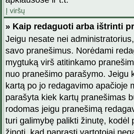
Į viršų
» Kaip redaguoti arba ištrinti 
Jeigu nesate nei administratorius, n
savo pranešimus. Norėdami reda
mygtuką virš atitinkamo pranešimo. 
nuo pranešimo parašymo. Jeigu ka
kartą po jo redagavimo apačioje m
parašyta kiek kartų pranešimas b
rodomas jeigu pranešimą redagavo
turi galimybę palikti žinutę, kodė
žinoti, kad paprasti vartotojai nega