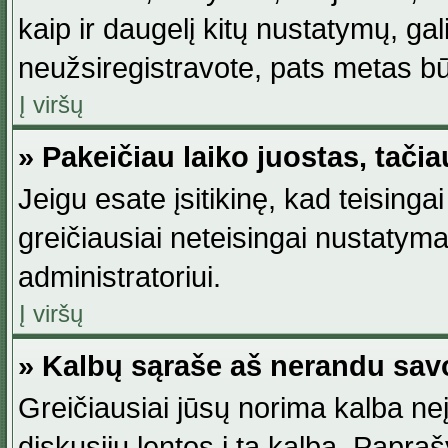
kaip ir daugelį kitų nustatymų, gali 
neužsiregistravote, pats metas būt
Į viršų
» Pakeičiau laiko juostas, tačia
Jeigu esate įsitikinę, kad teisingai
greičiausiai neteisingai nustatymas
administratoriui.
Į viršų
» Kalbų sąraše aš nerandu sav
Greičiausiai jūsų norima kalba neį
diskusijų lentos į tą kalbą. Papraš