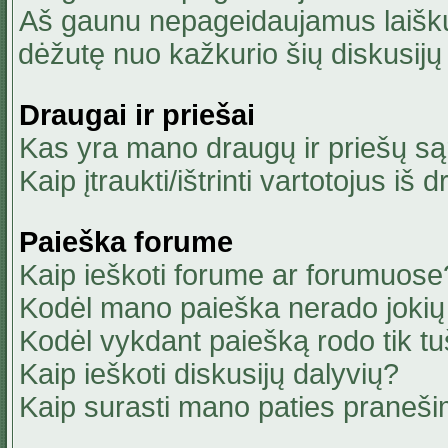
Aš gaunu nepageidaujamus laiškus
dėžutę nuo kažkurio šių diskusijų 
Draugai ir priešai
Kas yra mano draugų ir priešų są
Kaip įtraukti/ištrinti vartotojus i
Paieška forume
Kaip ieškoti forume ar forumuose
Kodėl mano paieška nerado jokių 
Kodėl vykdant paiešką rodo tik tu
Kaip ieškoti diskusijų dalyvių?
Kaip surasti mano paties praneši