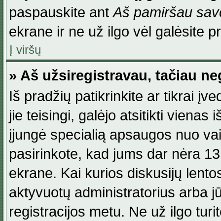
paspauskite ant
Aš pamiršau savo
ekrane ir ne už ilgo vėl galėsite pri
Į viršų
» Aš užsiregistravau, tačiau neg
Iš pradžių patikrinkite ar tikrai įv
jie teisingi, galėjo atsitikti viena
įjungė specialią apsaugos nuo va
pasirinkote, kad jums dar nėra 13
ekrane. Kai kurios diskusijų lentos
aktyvuotų administratorius arba jū
registracijos metu. Ne už ilgo turi