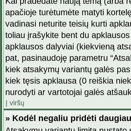
Kai pradedate naują temą (arba r
apačioje turėtumėte matyti kortel
vadinasi neturite teisių kurti apk
toliau įrašykite bent du apklauso
apklausos dalyviai (kiekvieną atsa
pat, pasinaudoję parametru “Atsaky
kiek atsakymų variantų galės pasi
kiek tęsis apklausa (0 reiškia niek
nurodyti ar vartotojai galės atšauk
Į viršų
» Kodėl negaliu pridėti daugi
Atsakymų variantų limitą nustato d