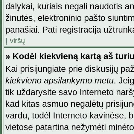
dalykai, kuriais negali naudotis an
žinutės, elektroninio pašto siunti
panašiai. Pati registracija užtrunka
Į viršų
» Kodėl kiekvieną kartą aš turiu
Kai prisijungiate prie diskusijų p
kiekvieno apsilankymo metu
. Jei
tik uždarysite savo Interneto na
kad kitas asmuo negalėtų prisiju
vardu, todėl Interneto kavinėse, b
vietose patartina nežymėti minėt