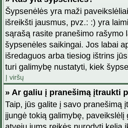
Šypsenėlės yra maži paveikslėlia
išreikšti jausmus, pvz.: :) yra lai
sąrašą rasite pranešimo rašymo la
šypsenėles saikingai. Jos labai 
išredaguos arba tiesiog ištrins jū
turi galimybę nustatyti, kiek šyp
Į viršų
» Ar galiu į pranešimą įtraukti 
Taip, jūs galite į savo pranešimą į
įjungė tokią galimybę, paveikslėlį g
atveju jums reikės nurodyti kelią i