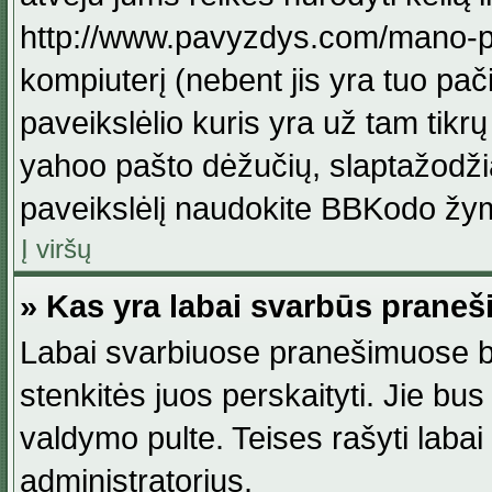
http://www.pavyzdys.com/mano-pave
kompiuterį (nebent jis yra tuo pačiu
paveikslėlio kuris yra už tam tikr
yahoo pašto dėžučių, slaptažodžia
paveikslėlį naudokite BBKodo žym
Į viršų
» Kas yra labai svarbūs praneš
Labai svarbiuose pranešimuose būn
stenkitės juos perskaityti. Jie bus
valdymo pulte. Teises rašyti labai
administratorius.