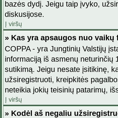
bazės dydį. Jeigu taip įvyko, užsir
diskusijose.
Į viršų
» Kas yra apsaugos nuo vaikų 
COPPA - yra Jungtinių Valstijų įst
informaciją iš asmenų neturinčių 1
sutikimą. Jeigu nesate įsitikinę, k
užsiregistruoti, kreipkitės pagalb
neteikia jokių teisinių patarimų, iš
Į viršų
» Kodėl aš negaliu užsiregistru