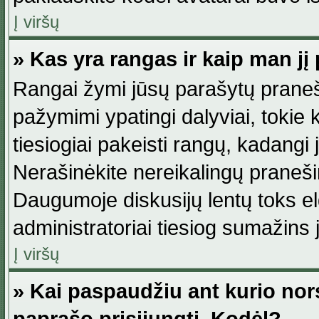
Į viršų
» Kas yra rangas ir kaip man jį 
Rangai žymi jūsų parašytų praneši
pažymimi ypatingi dalyviai, tokie 
tiesiogiai pakeisti rangų, kadangi 
Nerašinėkite nereikalingų praneš
Daugumoje diskusijų lentų toks e
administratoriai tiesiog sumažins
Į viršų
» Kai paspaudžiu ant kurio nor