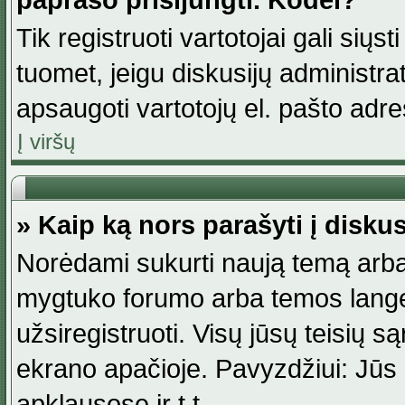
paprašo prisijungti. Kodėl?
Tik registruoti vartotojai gali siųs
tuomet, jeigu diskusijų administr
apsaugoti vartotojų el. pašto adr
Į viršų
» Kaip ką nors parašyti į disku
Norėdami sukurti naują temą arba
mygtuko forumo arba temos lange.
užsiregistruoti. Visų jūsų teisių
ekrano apačioje. Pavyzdžiui: Jūs g
apklausose ir t.t.