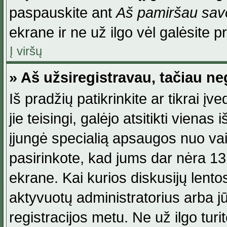
paspauskite ant
Aš pamiršau savo
ekrane ir ne už ilgo vėl galėsite pri
Į viršų
» Aš užsiregistravau, tačiau neg
Iš pradžių patikrinkite ar tikrai įv
jie teisingi, galėjo atsitikti viena
įjungė specialią apsaugos nuo va
pasirinkote, kad jums dar nėra 13
ekrane. Kai kurios diskusijų lentos
aktyvuotų administratorius arba jū
registracijos metu. Ne už ilgo turi