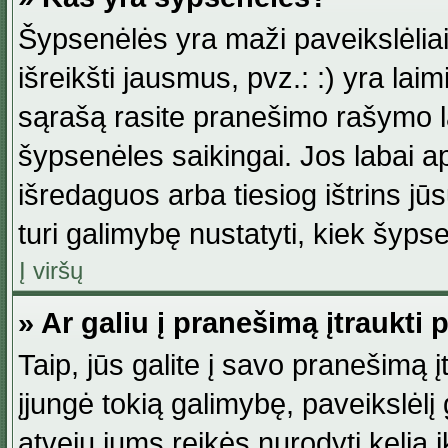
Šypsenėlės yra maži paveikslėlia
išreikšti jausmus, pvz.: :) yra lai
sąrašą rasite pranešimo rašymo la
šypsenėles saikingai. Jos labai 
išredaguos arba tiesiog ištrins jū
turi galimybę nustatyti, kiek šyp
Į viršų
» Ar galiu į pranešimą įtraukti 
Taip, jūs galite į savo pranešimą į
įjungė tokią galimybę, paveikslėlį g
atveju jums reikės nurodyti kelią i