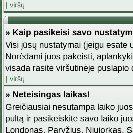
Į viršų
» Kaip pasikeisi savo nustaty
Visi jūsų nustatymai (jeigu esat
Norėdami juos pakeisti, aplankyki
visada rasite viršutinėje puslapio
Į viršų
» Neteisingas laikas!
Greičiausiai nesutampa laiko juost
pultą ir pasikeiskite savo laiko juos
Londonas, Paryžius, Niujorkas, Sidn