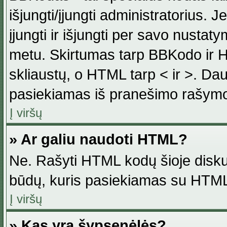
išjungti/įjungti administratorius. J
įjungti ir išjungti per savo nust
metu. Skirtumas tarp BBKodo ir H
skliaustų, o HTML tarp < ir >. Da
pasiekiamas iš pranešimo rašymo
Į viršų
» Ar galiu naudoti HTML?
Ne. Rašyti HTML kodų šioje disku
būdų, kuris pasiekiamas su HTML
Į viršų
» Kas yra šypsenėlės?