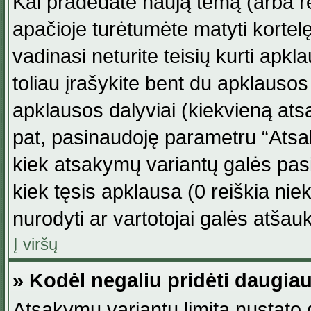
Kai pradedate naują temą (arba r
apačioje turėtumėte matyti kortel
vadinasi neturite teisių kurti apk
toliau įrašykite bent du apklauso
apklausos dalyviai (kiekvieną atsa
pat, pasinaudoję parametru “Atsaky
kiek atsakymų variantų galės pasi
kiek tęsis apklausa (0 reiškia niek
nurodyti ar vartotojai galės atšauk
Į viršų
» Kodėl negaliu pridėti daugi
Atsakymų variantų limitą nustato d