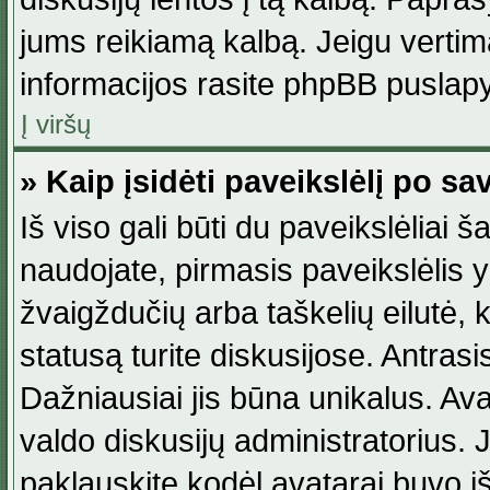
jums reikiamą kalbą. Jeigu vertim
informacijos rasite phpBB puslapy
Į viršų
» Kaip įsidėti paveikslėlį po s
Iš viso gali būti du paveikslėliai š
naudojate, pirmasis paveikslėlis y
žvaigždučių arba taškelių eilutė, 
statusą turite diskusijose. Antras
Dažniausiai jis būna unikalus. Avat
valdo diskusijų administratorius. J
paklauskite kodėl avatarai buvo iš