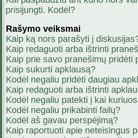
prisijungti. Kodėl?
Rašymo veiksmai
Kaip ką nors parašyti į diskusijas
Kaip redaguoti arba ištrinti pran
Kaip prie savo pranešimų pridėti
Kaip sukurti apklausą?
Kodėl negaliu pridėti daugiau ap
Kaip redaguoti arba ištrinti apkla
Kodėl negaliu patekti į kai kuriu
Kodėl negaliu prikabinti failų?
Kodėl aš gavau perspėjimą?
Kaip raportuoti apie neteisingus