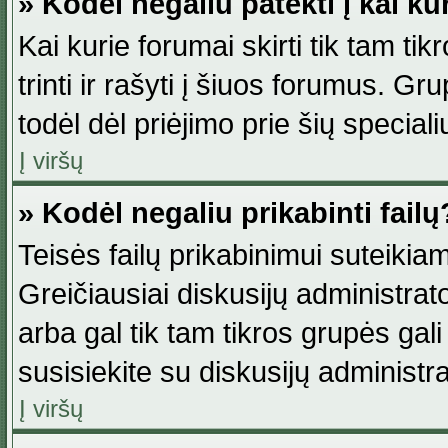
» Kodėl negaliu patekti į kai k
Kai kurie forumai skirti tik tam ti
trinti ir rašyti į šiuos forumus. G
todėl dėl priėjimo prie šių special
Į viršų
» Kodėl negaliu prikabinti failų
Teisės failų prikabinimui suteikia
Greičiausiai diskusijų administrato
arba gal tik tam tikros grupės gali 
susisiekite su diskusijų administra
Į viršų