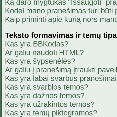
Ką daro mygtukas “Išsaugoti” pr
Kodėl mano pranešimas turi būti p
Kaip priminti apie kurią nors ma
Teksto formavimas ir temų tipa
Kas yra BBKodas?
Ar galiu naudoti HTML?
Kas yra šypsenėlės?
Ar galiu į pranešimą įtraukti pavei
Kas yra labai svarbūs pranešima
Kas yra svarbios temos?
Kas yra dažnos temos?
Kas yra užrakintos temos?
Kas yra temų piktogramos?