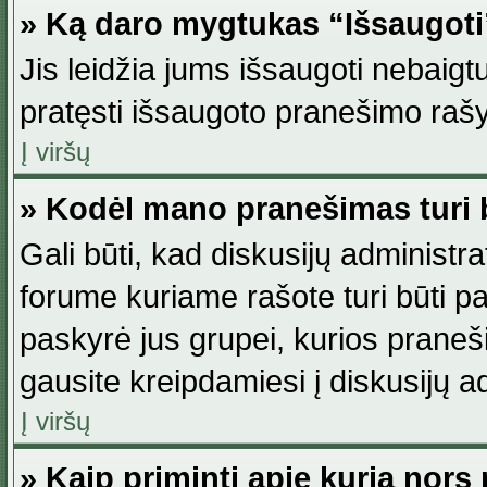
» Ką daro mygtukas “Išsaugot
Jis leidžia jums išsaugoti nebaig
pratęsti išsaugoto pranešimo rašy
Į viršų
» Kodėl mano pranešimas turi b
Gali būti, kad diskusijų administ
forume kuriame rašote turi būti pat
paskyrė jus grupei, kurios pranešim
gausite kreipdamiesi į diskusijų ad
Į viršų
» Kaip priminti apie kurią nor