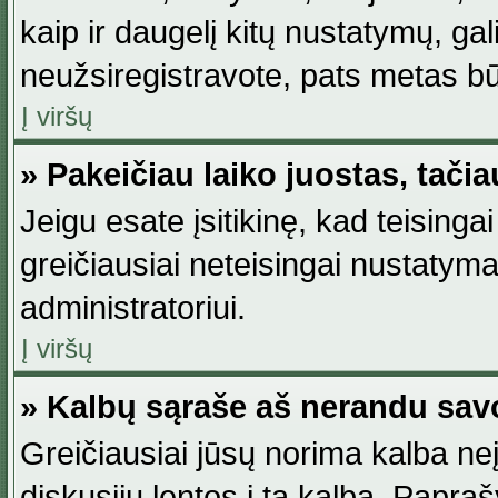
kaip ir daugelį kitų nustatymų, gali 
neužsiregistravote, pats metas būt
Į viršų
» Pakeičiau laiko juostas, tačia
Jeigu esate įsitikinę, kad teisingai
greičiausiai neteisingai nustatymas
administratoriui.
Į viršų
» Kalbų sąraše aš nerandu sav
Greičiausiai jūsų norima kalba neį
diskusijų lentos į tą kalbą. Papraš