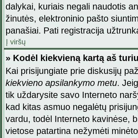
dalykai, kuriais negali naudotis an
žinutės, elektroninio pašto siunti
panašiai. Pati registracija užtrunka
Į viršų
» Kodėl kiekvieną kartą aš turiu
Kai prisijungiate prie diskusijų p
kiekvieno apsilankymo metu
. Jei
tik uždarysite savo Interneto na
kad kitas asmuo negalėtų prisiju
vardu, todėl Interneto kavinėse, b
vietose patartina nežymėti minėt