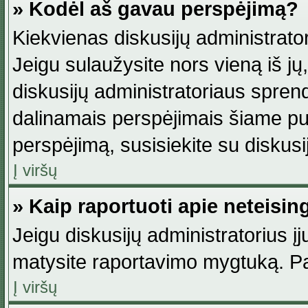
» Kodėl aš gavau perspėjimą?
Kiekvienas diskusijų administrator
Jeigu sulaužysite nors vieną iš jų,
diskusijų administratoriaus spre
dalinamais perspėjimais šiame pus
perspėjimą, susisiekite su diskusi
Į viršų
» Kaip raportuoti apie neteisi
Jeigu diskusijų administratorius į
matysite raportavimo mygtuką. Pa
Į viršų