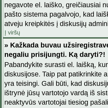
negavote el. laiško, greičiausiai 
pašto sistema pagalvojo, kad laiš
atveju kreipkitės į diskusijų admini
Į viršų
» Kažkada buvau užsiregistravęs
negaliu prisijungti. Ką daryti?!
Pabandykite surasti el. laišką, ku
diskusijose. Taip pat patikrinkite a
yra teisingi. Gali būti, kad diskus
ištrynė jūsų vartotojo vardą iš si
neaktyvūs vartotojai tiesiog paša