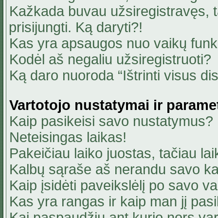
Kažkada buvau užsiregistravęs, ta
prisijungti. Ką daryti?!
Kas yra apsaugos nuo vaikų fun
Kodėl aš negaliu užsiregistruoti?
Ką daro nuoroda “Ištrinti visus di
Vartotojo nustatymai ir parame
Kaip pasikeisi savo nustatymus?
Neteisingas laikas!
Pakeičiau laiko juostas, tačiau lai
Kalbų sąraše aš nerandu savo ka
Kaip įsidėti paveikslėlį po savo v
Kas yra rangas ir kaip man jį pasi
Kai paspaudžiu ant kurio nors va