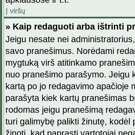
Į viršų
» Kaip redaguoti arba ištrinti 
Jeigu nesate nei administratorius, n
savo pranešimus. Norėdami reda
mygtuką virš atitinkamo pranešimo. 
nuo pranešimo parašymo. Jeigu ka
kartą po jo redagavimo apačioje m
parašyta kiek kartų pranešimas b
rodomas jeigu pranešimą redagavo
turi galimybę palikti žinutę, kodė
žinoti, kad paprasti vartotojai nega