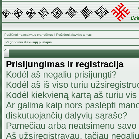
Peržiūrėti neatsakytus pranešimus
|
Peržiūrėti aktyvias temas
Pagrindinis diskusijų puslapis
Prisijungimas ir registracija
Kodėl aš negaliu prisijungti?
Kodėl aš iš viso turiu užsiregistru
Kodėl kiekvieną kartą aš turiu vis 
Ar galima kaip nors paslėpti mano
diskutuojančių dalyvių sąraše?
Pamečiau arba neatsimenu savo 
Aš užsiregistravau, tačiau negaliu 