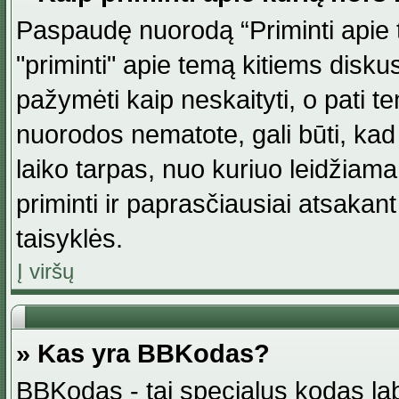
Paspaudę nuorodą “Priminti apie 
"priminti" apie temą kitiems disku
pažymėti kaip neskaityti, o pati t
nuorodos nematote, gali būti, ka
laiko tarpas, nuo kuriuo leidžiama
priminti ir paprasčiausiai atsakant į
taisyklės.
Į viršų
» Kas yra BBKodas?
BBKodas - tai specialus kodas la