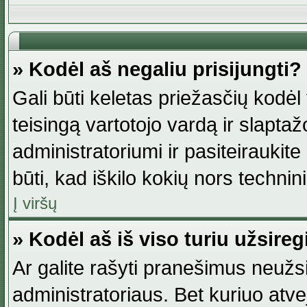
» Kodėl aš negaliu prisijungti?
Gali būti keletas priežasčių kodėl t
teisingą vartotojo vardą ir slaptažod
administratoriumi ir pasiteiraukite
būti, kad iškilo kokių nors technini
Į viršų
» Kodėl aš iš viso turiu užsireg
Ar galite rašyti pranešimus neužsi
administratoriaus. Bet kuriuo atv