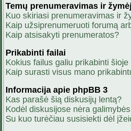
Temų prenumeravimas ir žymė
Kuo skiriasi prenumeravimas ir 
Kaip užsiprenumeruoti forumą ar
Kaip atsisakyti prenumeratos?
Prikabinti failai
Kokius failus galiu prikabinti šioje
Kaip surasti visus mano prikabint
Informacija apie phpBB 3
Kas parašė šią diskusijų lentą?
Kodėl diskusijose nėra galimybė
Su kuo turėčiau susisiekti dėl įžei