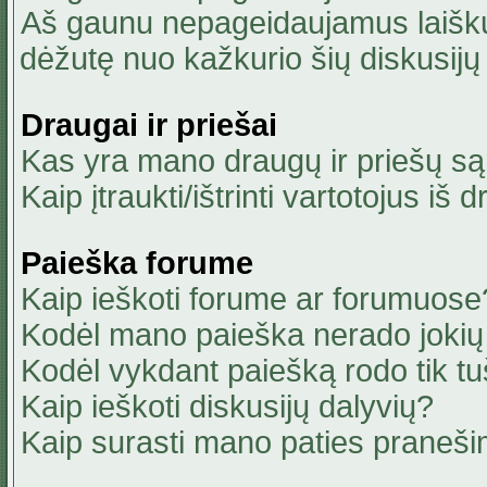
Aš gaunu nepageidaujamus laiškus
dėžutę nuo kažkurio šių diskusijų 
Draugai ir priešai
Kas yra mano draugų ir priešų są
Kaip įtraukti/ištrinti vartotojus i
Paieška forume
Kaip ieškoti forume ar forumuose
Kodėl mano paieška nerado jokių 
Kodėl vykdant paiešką rodo tik tu
Kaip ieškoti diskusijų dalyvių?
Kaip surasti mano paties praneši