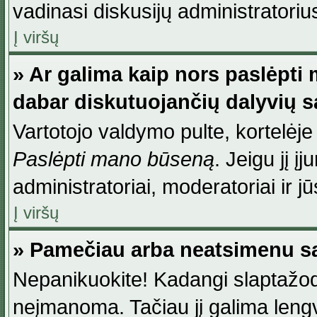
vadinasi diskusijų administratoriu
Į viršų
» Ar galima kaip nors paslėpti
dabar diskutuojančių dalyvių 
Vartotojo valdymo pulte, kortelėje
Paslėpti mano būseną
. Jeigu jį į
administratoriai, moderatoriai ir j
Į viršų
» Pamečiau arba neatsimenu sa
Nepanikuokite! Kadangi slaptažod
neįmanoma. Tačiau jį galima lengva