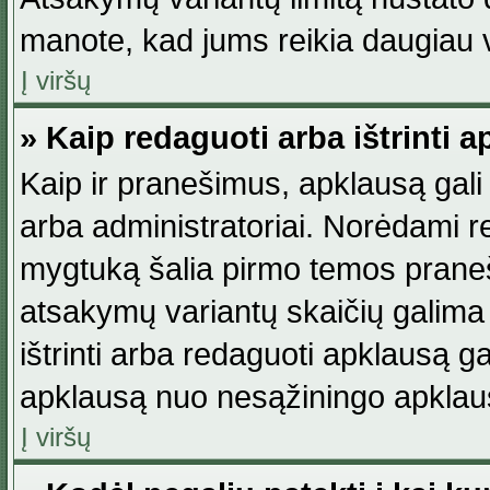
manote, kad jums reikia daugiau v
Į viršų
» Kaip redaguoti arba ištrinti 
Kaip ir pranešimus, apklausą gali 
arba administratoriai. Norėdami 
mygtuką šalia pirmo temos praneši
atsakymų variantų skaičių galima 
ištrinti arba redaguoti apklausą ga
apklausą nuo nesąžiningo apklaus
Į viršų