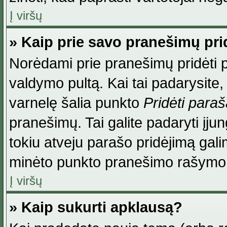
Į viršų
» Kaip prie savo pranešimų pri
Norėdami prie pranešimų pridėti par
valdymo pultą. Kai tai padarysite
varnelę šalia punkto
Pridėti para
pranešimų. Tai galite padaryti įj
tokiu atveju parašo pridėjimą gal
minėto punkto pranešimo rašymo
Į viršų
» Kaip sukurti apklausą?