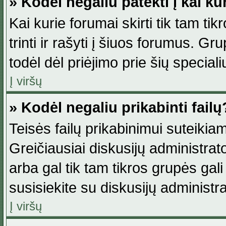
» Kodėl negaliu patekti į kai k
Kai kurie forumai skirti tik tam ti
trinti ir rašyti į šiuos forumus. G
todėl dėl priėjimo prie šių special
Į viršų
» Kodėl negaliu prikabinti failų
Teisės failų prikabinimui suteikia
Greičiausiai diskusijų administrato
arba gal tik tam tikros grupės gali 
susisiekite su diskusijų administra
Į viršų