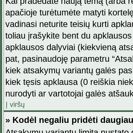
Kai pradedate naują temą (arba r
apačioje turėtumėte matyti kortel
vadinasi neturite teisių kurti apk
toliau įrašykite bent du apklauso
apklausos dalyviai (kiekvieną atsa
pat, pasinaudoję parametru “Atsaky
kiek atsakymų variantų galės pasi
kiek tęsis apklausa (0 reiškia niek
nurodyti ar vartotojai galės atšauk
Į viršų
» Kodėl negaliu pridėti daugi
Atsakymų variantų limitą nustato d