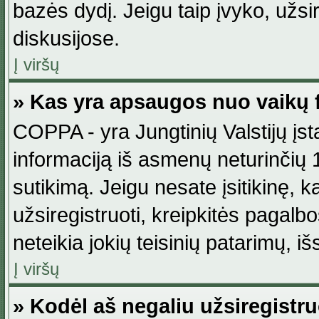
bazės dydį. Jeigu taip įvyko, užsir
diskusijose.
Į viršų
» Kas yra apsaugos nuo vaikų 
COPPA - yra Jungtinių Valstijų įst
informaciją iš asmenų neturinčių 1
sutikimą. Jeigu nesate įsitikinę, k
užsiregistruoti, kreipkitės pagalb
neteikia jokių teisinių patarimų, iš
Į viršų
» Kodėl aš negaliu užsiregistru