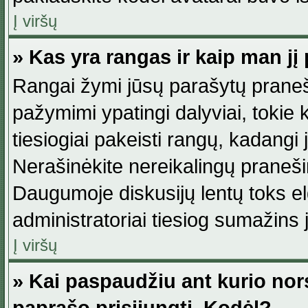
Į viršų
» Kas yra rangas ir kaip man jį 
Rangai žymi jūsų parašytų praneši
pažymimi ypatingi dalyviai, tokie 
tiesiogiai pakeisti rangų, kadangi 
Nerašinėkite nereikalingų praneš
Daugumoje diskusijų lentų toks e
administratoriai tiesiog sumažins
Į viršų
» Kai paspaudžiu ant kurio nor