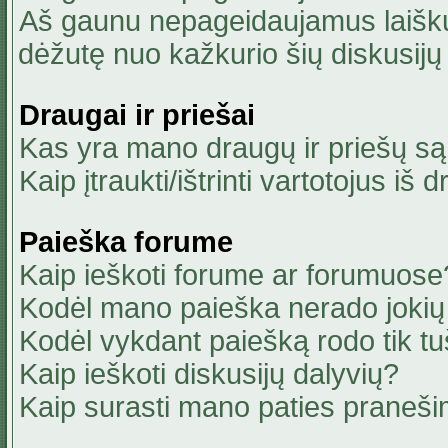
Aš gaunu nepageidaujamus laiškus
dėžutę nuo kažkurio šių diskusijų 
Draugai ir priešai
Kas yra mano draugų ir priešų są
Kaip įtraukti/ištrinti vartotojus i
Paieška forume
Kaip ieškoti forume ar forumuose
Kodėl mano paieška nerado jokių 
Kodėl vykdant paiešką rodo tik tu
Kaip ieškoti diskusijų dalyvių?
Kaip surasti mano paties praneši