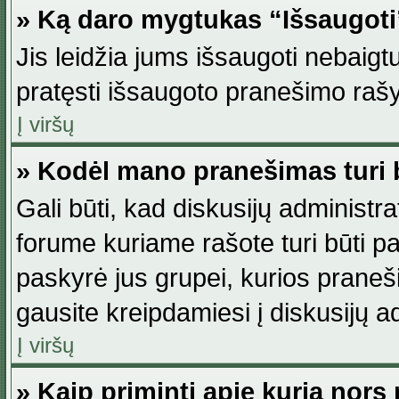
» Ką daro mygtukas “Išsaugot
Jis leidžia jums išsaugoti nebaig
pratęsti išsaugoto pranešimo rašy
Į viršų
» Kodėl mano pranešimas turi b
Gali būti, kad diskusijų administ
forume kuriame rašote turi būti pat
paskyrė jus grupei, kurios pranešim
gausite kreipdamiesi į diskusijų ad
Į viršų
» Kaip priminti apie kurią nor