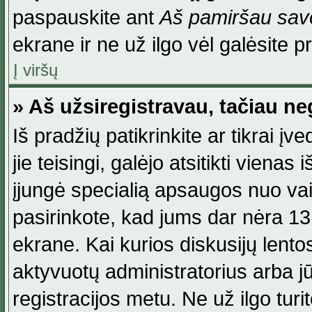
paspauskite ant
Aš pamiršau savo
ekrane ir ne už ilgo vėl galėsite pri
Į viršų
» Aš užsiregistravau, tačiau neg
Iš pradžių patikrinkite ar tikrai įv
jie teisingi, galėjo atsitikti viena
įjungė specialią apsaugos nuo va
pasirinkote, kad jums dar nėra 13
ekrane. Kai kurios diskusijų lentos
aktyvuotų administratorius arba jū
registracijos metu. Ne už ilgo turi