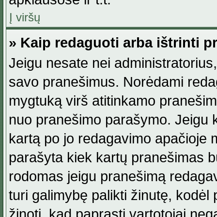
Į viršų
» Kaip redaguoti arba ištrinti 
Jeigu nesate nei administratorius, n
savo pranešimus. Norėdami reda
mygtuką virš atitinkamo pranešimo. 
nuo pranešimo parašymo. Jeigu ka
kartą po jo redagavimo apačioje m
parašyta kiek kartų pranešimas b
rodomas jeigu pranešimą redagavo
turi galimybę palikti žinutę, kodė
žinoti, kad paprasti vartotojai nega