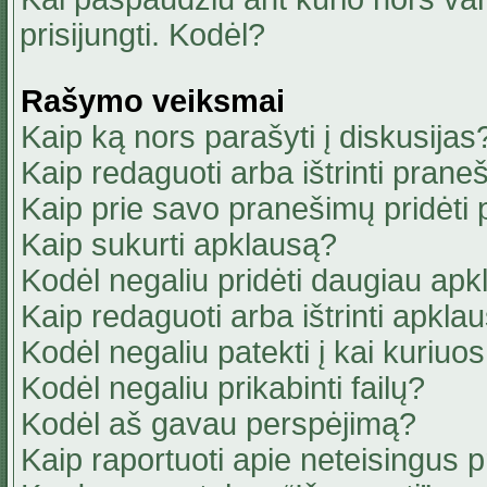
prisijungti. Kodėl?
Rašymo veiksmai
Kaip ką nors parašyti į diskusijas
Kaip redaguoti arba ištrinti pran
Kaip prie savo pranešimų pridėti
Kaip sukurti apklausą?
Kodėl negaliu pridėti daugiau ap
Kaip redaguoti arba ištrinti apkla
Kodėl negaliu patekti į kai kuriu
Kodėl negaliu prikabinti failų?
Kodėl aš gavau perspėjimą?
Kaip raportuoti apie neteisingus