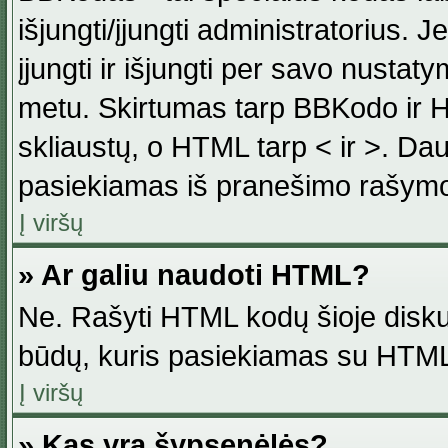
išjungti/įjungti administratorius. J
įjungti ir išjungti per savo nust
metu. Skirtumas tarp BBKodo ir H
skliaustų, o HTML tarp < ir >. Da
pasiekiamas iš pranešimo rašymo
Į viršų
» Ar galiu naudoti HTML?
Ne. Rašyti HTML kodų šioje disku
būdų, kuris pasiekiamas su HTML
Į viršų
» Kas yra šypsenėlės?