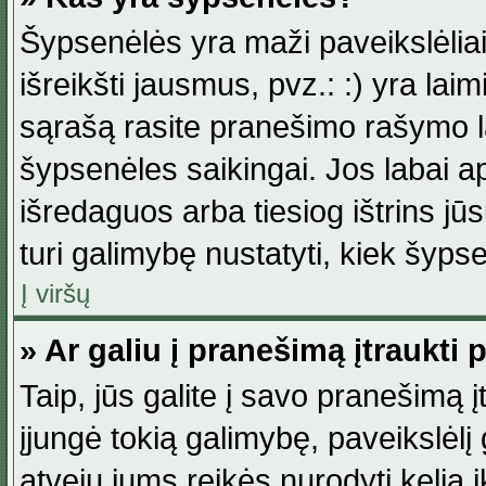
Šypsenėlės yra maži paveikslėlia
išreikšti jausmus, pvz.: :) yra lai
sąrašą rasite pranešimo rašymo la
šypsenėles saikingai. Jos labai 
išredaguos arba tiesiog ištrins jū
turi galimybę nustatyti, kiek šyp
Į viršų
» Ar galiu į pranešimą įtraukti 
Taip, jūs galite į savo pranešimą į
įjungė tokią galimybę, paveikslėlį g
atveju jums reikės nurodyti kelią i