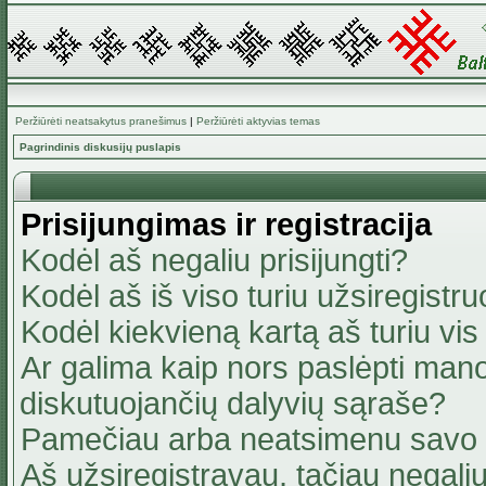
Peržiūrėti neatsakytus pranešimus
|
Peržiūrėti aktyvias temas
Pagrindinis diskusijų puslapis
Prisijungimas ir registracija
Kodėl aš negaliu prisijungti?
Kodėl aš iš viso turiu užsiregistru
Kodėl kiekvieną kartą aš turiu vis 
Ar galima kaip nors paslėpti mano
diskutuojančių dalyvių sąraše?
Pamečiau arba neatsimenu savo 
Aš užsiregistravau, tačiau negaliu 