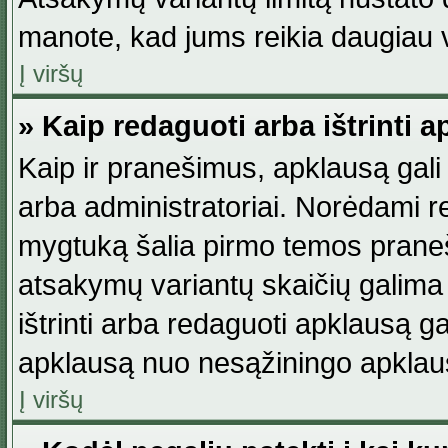
manote, kad jums reikia daugiau v
Į viršų
» Kaip redaguoti arba ištrinti 
Kaip ir pranešimus, apklausą gali 
arba administratoriai. Norėdami 
mygtuką šalia pirmo temos praneši
atsakymų variantų skaičių galima 
ištrinti arba redaguoti apklausą ga
apklausą nuo nesąžiningo apklaus
Į viršų