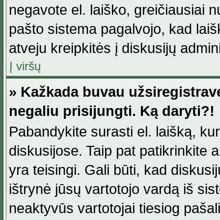
negavote el. laiško, greičiausiai 
pašto sistema pagalvojo, kad laiš
atveju kreipkitės į diskusijų admini
Į viršų
» Kažkada buvau užsiregistravęs
negaliu prisijungti. Ką daryti?!
Pabandykite surasti el. laišką, ku
diskusijose. Taip pat patikrinkite a
yra teisingi. Gali būti, kad diskus
ištrynė jūsų vartotojo vardą iš si
neaktyvūs vartotojai tiesiog paša