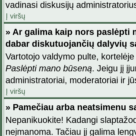
vadinasi diskusijų administratoriu
Į viršų
» Ar galima kaip nors paslėpti
dabar diskutuojančių dalyvių 
Vartotojo valdymo pulte, kortelėje
Paslėpti mano būseną
. Jeigu jį į
administratoriai, moderatoriai ir j
Į viršų
» Pamečiau arba neatsimenu sa
Nepanikuokite! Kadangi slaptažod
neįmanoma. Tačiau jį galima lengva