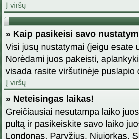
Į viršų
» Kaip pasikeisi savo nustaty
Visi jūsų nustatymai (jeigu esat
Norėdami juos pakeisti, aplankyki
visada rasite viršutinėje puslapio
Į viršų
» Neteisingas laikas!
Greičiausiai nesutampa laiko juost
pultą ir pasikeiskite savo laiko juos
Londonas, Paryžius, Niujorkas, Sidn