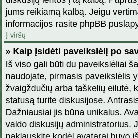
jums reikiamą kalbą. Jeigu vertim
informacijos rasite phpBB puslapy
Į viršų
» Kaip įsidėti paveikslėlį po s
Iš viso gali būti du paveikslėliai š
naudojate, pirmasis paveikslėlis y
žvaigždučių arba taškelių eilutė, 
statusą turite diskusijose. Antras
Dažniausiai jis būna unikalus. Avat
valdo diskusijų administratorius. J
paklauskite kodėl avatarai buvo iš