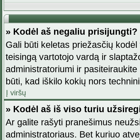
» Kodėl aš negaliu prisijungti?
Gali būti keletas priežasčių kodėl t
teisingą vartotojo vardą ir slaptažod
administratoriumi ir pasiteiraukite
būti, kad iškilo kokių nors technini
Į viršų
» Kodėl aš iš viso turiu užsireg
Ar galite rašyti pranešimus neužsi
administratoriaus. Bet kuriuo atv