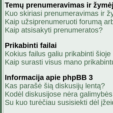
Temų prenumeravimas ir žymė
Kuo skiriasi prenumeravimas ir 
Kaip užsiprenumeruoti forumą ar
Kaip atsisakyti prenumeratos?
Prikabinti failai
Kokius failus galiu prikabinti šioje
Kaip surasti visus mano prikabint
Informacija apie phpBB 3
Kas parašė šią diskusijų lentą?
Kodėl diskusijose nėra galimybė
Su kuo turėčiau susisiekti dėl įžei