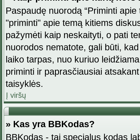
Paspaudę nuorodą “Priminti apie 
"priminti" apie temą kitiems disku
pažymėti kaip neskaityti, o pati t
nuorodos nematote, gali būti, ka
laiko tarpas, nuo kuriuo leidžiama
priminti ir paprasčiausiai atsakant į
taisyklės.
Į viršų
» Kas yra BBKodas?
BBKodas - tai specialus kodas la