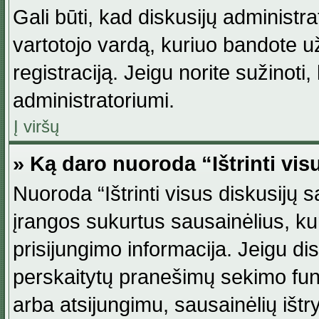
Gali būti, kad diskusijų administ
vartotojo vardą, kuriuo bandote užsi
registraciją. Jeigu norite sužinoti
administratoriumi.
Į viršų
» Ką daro nuoroda “Ištrinti vis
Nuoroda “Ištrinti visus diskusijų
įrangos sukurtus sausainėlius, ku
prisijungimo informacija. Jeigu disk
perskaitytų pranešimų sekimo funkc
arba atsijungimu, sausainėlių ištr