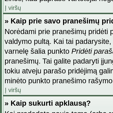
Į viršų
» Kaip prie savo pranešimų pri
Norėdami prie pranešimų pridėti par
valdymo pultą. Kai tai padarysite
varnelę šalia punkto
Pridėti para
pranešimų. Tai galite padaryti įj
tokiu atveju parašo pridėjimą gal
minėto punkto pranešimo rašymo
Į viršų
» Kaip sukurti apklausą?