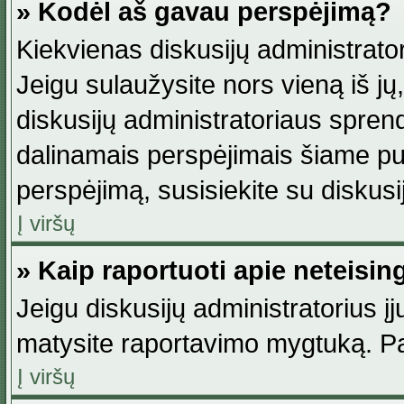
» Kodėl aš gavau perspėjimą?
Kiekvienas diskusijų administrator
Jeigu sulaužysite nors vieną iš jų,
diskusijų administratoriaus spre
dalinamais perspėjimais šiame pus
perspėjimą, susisiekite su diskusi
Į viršų
» Kaip raportuoti apie neteisi
Jeigu diskusijų administratorius į
matysite raportavimo mygtuką. Pa
Į viršų