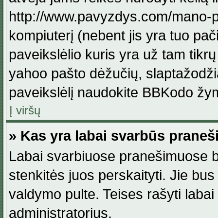
http://www.pavyzdys.com/mano-pave
kompiuterį (nebent jis yra tuo pačiu
paveikslėlio kuris yra už tam tikr
yahoo pašto dėžučių, slaptažodžia
paveikslėlį naudokite BBKodo žym
Į viršų
» Kas yra labai svarbūs praneš
Labai svarbiuose pranešimuose būn
stenkitės juos perskaityti. Jie bus
valdymo pulte. Teises rašyti labai
administratorius.