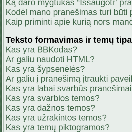
Ką daro mygtukas “Išsaugoti” pr
Kodėl mano pranešimas turi būti p
Kaip priminti apie kurią nors ma
Teksto formavimas ir temų tipa
Kas yra BBKodas?
Ar galiu naudoti HTML?
Kas yra šypsenėlės?
Ar galiu į pranešimą įtraukti pavei
Kas yra labai svarbūs pranešima
Kas yra svarbios temos?
Kas yra dažnos temos?
Kas yra užrakintos temos?
Kas yra temų piktogramos?