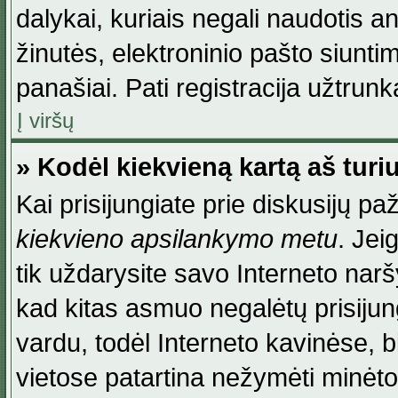
dalykai, kuriais negali naudotis an
žinutės, elektroninio pašto siunti
panašiai. Pati registracija užtrunka
Į viršų
» Kodėl kiekvieną kartą aš turiu
Kai prisijungiate prie diskusijų p
kiekvieno apsilankymo metu
. Jei
tik uždarysite savo Interneto na
kad kitas asmuo negalėtų prisiju
vardu, todėl Interneto kavinėse, b
vietose patartina nežymėti minėt