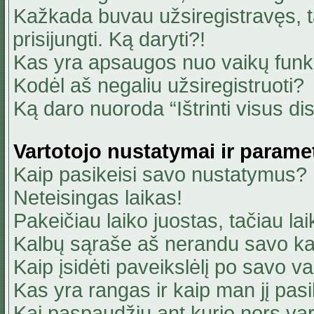
Kažkada buvau užsiregistravęs, ta
prisijungti. Ką daryti?!
Kas yra apsaugos nuo vaikų fun
Kodėl aš negaliu užsiregistruoti?
Ką daro nuoroda “Ištrinti visus di
Vartotojo nustatymai ir parame
Kaip pasikeisi savo nustatymus?
Neteisingas laikas!
Pakeičiau laiko juostas, tačiau lai
Kalbų sąraše aš nerandu savo ka
Kaip įsidėti paveikslėlį po savo v
Kas yra rangas ir kaip man jį pasi
Kai paspaudžiu ant kurio nors va