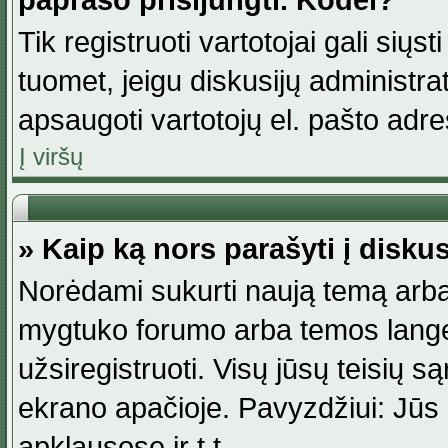
paprašo prisijungti. Kodėl?
Tik registruoti vartotojai gali siųs
tuomet, jeigu diskusijų administr
apsaugoti vartotojų el. pašto adr
Į viršų
» Kaip ką nors parašyti į disku
Norėdami sukurti naują temą arba
mygtuko forumo arba temos lange.
užsiregistruoti. Visų jūsų teisių
ekrano apačioje. Pavyzdžiui: Jūs g
apklausose ir t.t.