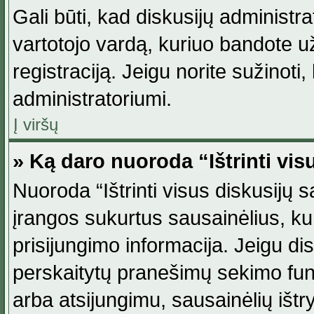
Gali būti, kad diskusijų administ
vartotojo vardą, kuriuo bandote užsi
registraciją. Jeigu norite sužinoti
administratoriumi.
Į viršų
» Ką daro nuoroda “Ištrinti vis
Nuoroda “Ištrinti visus diskusijų
įrangos sukurtus sausainėlius, ku
prisijungimo informacija. Jeigu disk
perskaitytų pranešimų sekimo funkc
arba atsijungimu, sausainėlių ištr