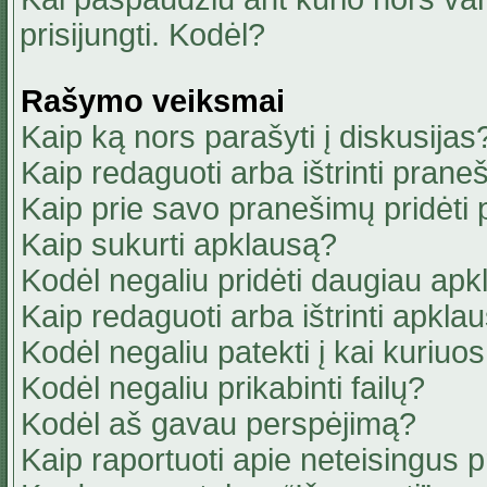
prisijungti. Kodėl?
Rašymo veiksmai
Kaip ką nors parašyti į diskusijas
Kaip redaguoti arba ištrinti pran
Kaip prie savo pranešimų pridėti
Kaip sukurti apklausą?
Kodėl negaliu pridėti daugiau ap
Kaip redaguoti arba ištrinti apkla
Kodėl negaliu patekti į kai kuriu
Kodėl negaliu prikabinti failų?
Kodėl aš gavau perspėjimą?
Kaip raportuoti apie neteisingus