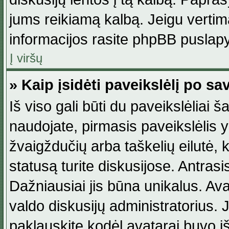
jums reikiamą kalbą. Jeigu vertim
informacijos rasite phpBB puslapy
Į viršų
» Kaip įsidėti paveikslėlį po s
Iš viso gali būti du paveikslėliai š
naudojate, pirmasis paveikslėlis y
žvaigždučių arba taškelių eilutė, 
statusą turite diskusijose. Antras
Dažniausiai jis būna unikalus. Avat
valdo diskusijų administratorius. J
paklauskite kodėl avatarai buvo iš