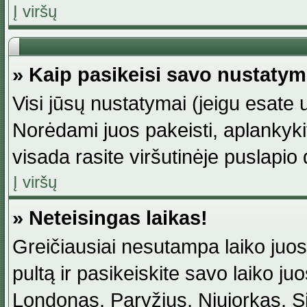
Į viršų
» Kaip pasikeisi savo nustaty
Visi jūsų nustatymai (jeigu esat
Norėdami juos pakeisti, aplankyki
visada rasite viršutinėje puslapio
Į viršų
» Neteisingas laikas!
Greičiausiai nesutampa laiko juost
pultą ir pasikeiskite savo laiko juos
Londonas, Paryžius, Niujorkas, Sidn