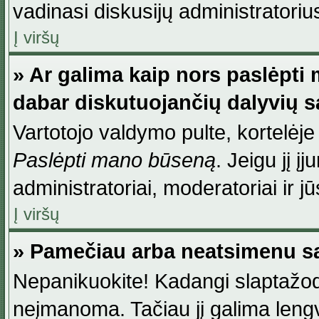
vadinasi diskusijų administratoriu
Į viršų
» Ar galima kaip nors paslėpti
dabar diskutuojančių dalyvių 
Vartotojo valdymo pulte, kortelėje
Paslėpti mano būseną
. Jeigu jį į
administratoriai, moderatoriai ir j
Į viršų
» Pamečiau arba neatsimenu sa
Nepanikuokite! Kadangi slaptažod
neįmanoma. Tačiau jį galima lengva