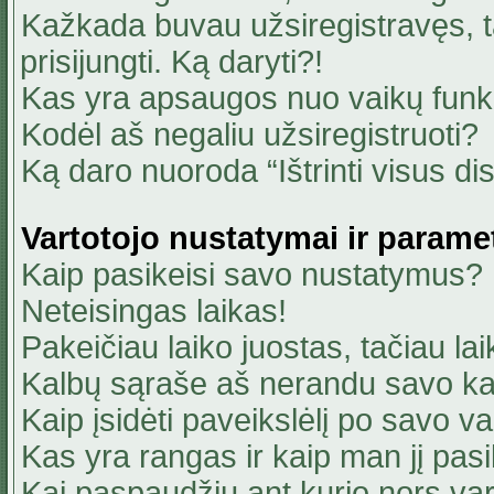
Kažkada buvau užsiregistravęs, ta
prisijungti. Ką daryti?!
Kas yra apsaugos nuo vaikų fun
Kodėl aš negaliu užsiregistruoti?
Ką daro nuoroda “Ištrinti visus di
Vartotojo nustatymai ir parame
Kaip pasikeisi savo nustatymus?
Neteisingas laikas!
Pakeičiau laiko juostas, tačiau lai
Kalbų sąraše aš nerandu savo ka
Kaip įsidėti paveikslėlį po savo v
Kas yra rangas ir kaip man jį pasi
Kai paspaudžiu ant kurio nors va