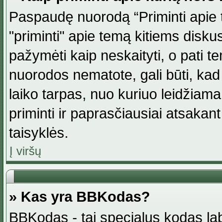
Paspaudę nuorodą “Priminti apie 
"priminti" apie temą kitiems disku
pažymėti kaip neskaityti, o pati t
nuorodos nematote, gali būti, ka
laiko tarpas, nuo kuriuo leidžiama
priminti ir paprasčiausiai atsakant į
taisyklės.
Į viršų
» Kas yra BBKodas?
BBKodas - tai specialus kodas la