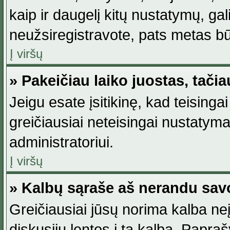
kaip ir daugelį kitų nustatymų, gali 
neužsiregistravote, pats metas būt
Į viršų
» Pakeičiau laiko juostas, tačia
Jeigu esate įsitikinę, kad teisingai
greičiausiai neteisingai nustatymas
administratoriui.
Į viršų
» Kalbų sąraše aš nerandu sav
Greičiausiai jūsų norima kalba neį
diskusijų lentos į tą kalbą. Papraš