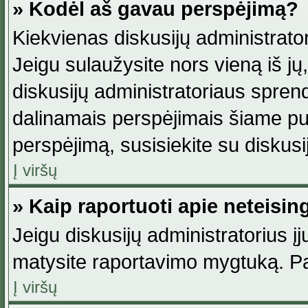
» Kodėl aš gavau perspėjimą?
Kiekvienas diskusijų administrator
Jeigu sulaužysite nors vieną iš jų,
diskusijų administratoriaus spre
dalinamais perspėjimais šiame pus
perspėjimą, susisiekite su diskusi
Į viršų
» Kaip raportuoti apie neteisi
Jeigu diskusijų administratorius į
matysite raportavimo mygtuką. Pa
Į viršų