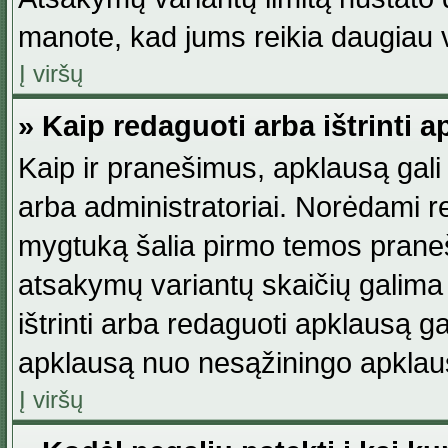
manote, kad jums reikia daugiau v
Į viršų
» Kaip redaguoti arba ištrinti 
Kaip ir pranešimus, apklausą gali 
arba administratoriai. Norėdami 
mygtuką šalia pirmo temos praneši
atsakymų variantų skaičių galima 
ištrinti arba redaguoti apklausą ga
apklausą nuo nesąžiningo apklaus
Į viršų