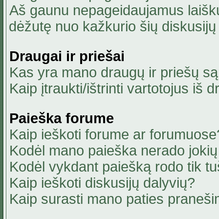
Aš gaunu nepageidaujamus laiškus
dėžutę nuo kažkurio šių diskusijų 
Draugai ir priešai
Kas yra mano draugų ir priešų są
Kaip įtraukti/ištrinti vartotojus i
Paieška forume
Kaip ieškoti forume ar forumuose
Kodėl mano paieška nerado jokių 
Kodėl vykdant paiešką rodo tik tu
Kaip ieškoti diskusijų dalyvių?
Kaip surasti mano paties praneši