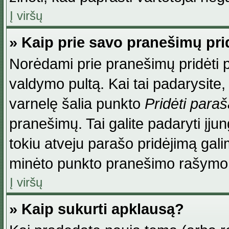
Į viršų
» Kaip prie savo pranešimų pri
Norėdami prie pranešimų pridėti par
valdymo pultą. Kai tai padarysite
varnelę šalia punkto
Pridėti para
pranešimų. Tai galite padaryti įj
tokiu atveju parašo pridėjimą gal
minėto punkto pranešimo rašymo
Į viršų
» Kaip sukurti apklausą?