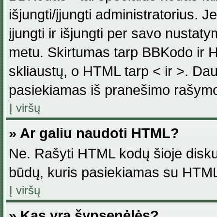
išjungti/įjungti administratorius. J
įjungti ir išjungti per savo nust
metu. Skirtumas tarp BBKodo ir H
skliaustų, o HTML tarp < ir >. Da
pasiekiamas iš pranešimo rašymo
Į viršų
» Ar galiu naudoti HTML?
Ne. Rašyti HTML kodų šioje disku
būdų, kuris pasiekiamas su HTML
Į viršų
» Kas yra šypsenėlės?