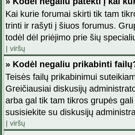
» Kodėl negaliu patekti į kai k
Kai kurie forumai skirti tik tam ti
trinti ir rašyti į šiuos forumus. G
todėl dėl priėjimo prie šių special
Į viršų
» Kodėl negaliu prikabinti failų
Teisės failų prikabinimui suteikia
Greičiausiai diskusijų administrato
arba gal tik tam tikros grupės gali 
susisiekite su diskusijų administra
Į viršų