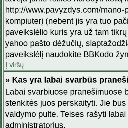
http://www.pavyzdys.com/mano-pave
kompiuterį (nebent jis yra tuo pačiu
paveikslėlio kuris yra už tam tikr
yahoo pašto dėžučių, slaptažodžia
paveikslėlį naudokite BBKodo žym
Į viršų
» Kas yra labai svarbūs praneš
Labai svarbiuose pranešimuose būn
stenkitės juos perskaityti. Jie bus
valdymo pulte. Teises rašyti labai
administratorius.