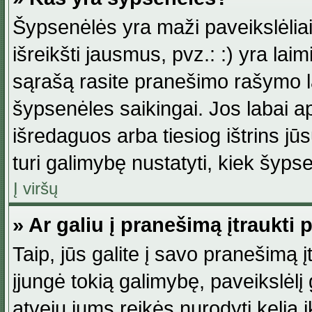
Šypsenėlės yra maži paveikslėlia
išreikšti jausmus, pvz.: :) yra lai
sąrašą rasite pranešimo rašymo la
šypsenėles saikingai. Jos labai 
išredaguos arba tiesiog ištrins jū
turi galimybę nustatyti, kiek šyp
Į viršų
» Ar galiu į pranešimą įtraukti 
Taip, jūs galite į savo pranešimą į
įjungė tokią galimybę, paveikslėlį g
atveju jums reikės nurodyti kelią i