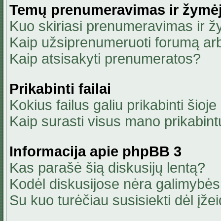
Temų prenumeravimas ir žymė
Kuo skiriasi prenumeravimas ir 
Kaip užsiprenumeruoti forumą ar
Kaip atsisakyti prenumeratos?
Prikabinti failai
Kokius failus galiu prikabinti šioje
Kaip surasti visus mano prikabint
Informacija apie phpBB 3
Kas parašė šią diskusijų lentą?
Kodėl diskusijose nėra galimybė
Su kuo turėčiau susisiekti dėl įžei