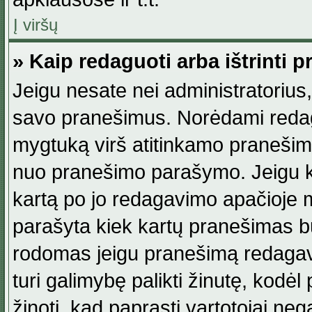
Į viršų
» Kaip redaguoti arba ištrinti 
Jeigu nesate nei administratorius, n
savo pranešimus. Norėdami reda
mygtuką virš atitinkamo pranešimo. 
nuo pranešimo parašymo. Jeigu ka
kartą po jo redagavimo apačioje m
parašyta kiek kartų pranešimas b
rodomas jeigu pranešimą redagavo
turi galimybę palikti žinutę, kodė
žinoti, kad paprasti vartotojai nega