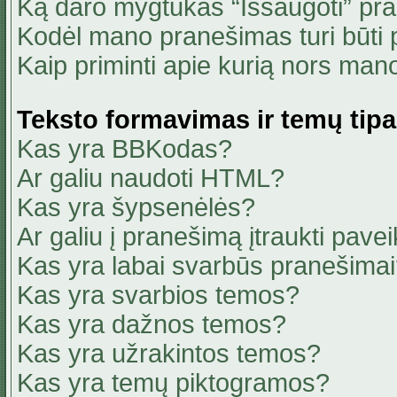
Ką daro mygtukas “Išsaugoti” pr
Kodėl mano pranešimas turi būti p
Kaip priminti apie kurią nors ma
Teksto formavimas ir temų tipa
Kas yra BBKodas?
Ar galiu naudoti HTML?
Kas yra šypsenėlės?
Ar galiu į pranešimą įtraukti pavei
Kas yra labai svarbūs pranešima
Kas yra svarbios temos?
Kas yra dažnos temos?
Kas yra užrakintos temos?
Kas yra temų piktogramos?