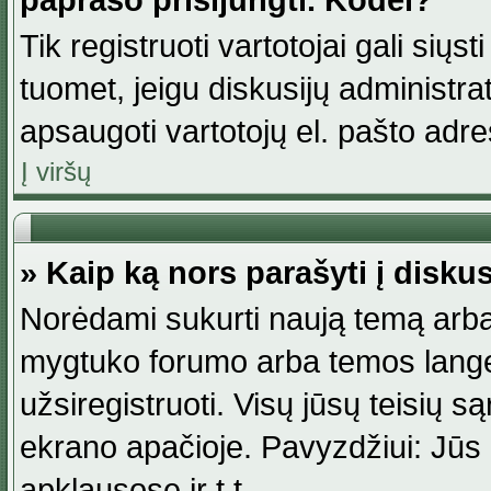
paprašo prisijungti. Kodėl?
Tik registruoti vartotojai gali siųs
tuomet, jeigu diskusijų administr
apsaugoti vartotojų el. pašto adr
Į viršų
» Kaip ką nors parašyti į disku
Norėdami sukurti naują temą arba
mygtuko forumo arba temos lange.
užsiregistruoti. Visų jūsų teisių
ekrano apačioje. Pavyzdžiui: Jūs g
apklausose ir t.t.