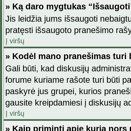
» Ką daro mygtukas “Išsaugot
Jis leidžia jums išsaugoti nebaig
pratęsti išsaugoto pranešimo rašy
Į viršų
» Kodėl mano pranešimas turi b
Gali būti, kad diskusijų administ
forume kuriame rašote turi būti pat
paskyrė jus grupei, kurios pranešim
gausite kreipdamiesi į diskusijų ad
Į viršų
» Kaip priminti apie kurią nor