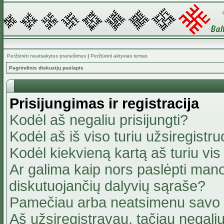
Peržiūrėti neatsakytus pranešimus
|
Peržiūrėti aktyvias temas
Pagrindinis diskusijų puslapis
Prisijungimas ir registracija
Kodėl aš negaliu prisijungti?
Kodėl aš iš viso turiu užsiregistru
Kodėl kiekvieną kartą aš turiu vis 
Ar galima kaip nors paslėpti mano
diskutuojančių dalyvių sąraše?
Pamečiau arba neatsimenu savo 
Aš užsiregistravau, tačiau negaliu 