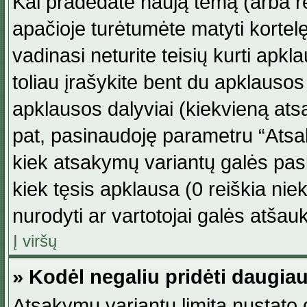
Kai pradedate naują temą (arba r
apačioje turėtumėte matyti kortel
vadinasi neturite teisių kurti apk
toliau įrašykite bent du apklauso
apklausos dalyviai (kiekvieną atsa
pat, pasinaudoję parametru “Atsaky
kiek atsakymų variantų galės pasi
kiek tęsis apklausa (0 reiškia niek
nurodyti ar vartotojai galės atšauk
Į viršų
» Kodėl negaliu pridėti daugi
Atsakymų variantų limitą nustato d