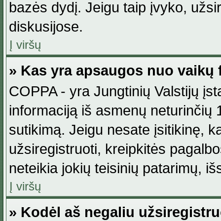
bazės dydį. Jeigu taip įvyko, užsir
diskusijose.
Į viršų
» Kas yra apsaugos nuo vaikų 
COPPA - yra Jungtinių Valstijų įst
informaciją iš asmenų neturinčių 1
sutikimą. Jeigu nesate įsitikinę, k
užsiregistruoti, kreipkitės pagalb
neteikia jokių teisinių patarimų, iš
Į viršų
» Kodėl aš negaliu užsiregistru