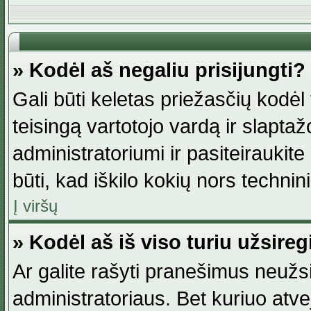
» Kodėl aš negaliu prisijungti?
Gali būti keletas priežasčių kodėl t
teisingą vartotojo vardą ir slaptažod
administratoriumi ir pasiteiraukite
būti, kad iškilo kokių nors technini
Į viršų
» Kodėl aš iš viso turiu užsireg
Ar galite rašyti pranešimus neužsi
administratoriaus. Bet kuriuo atv