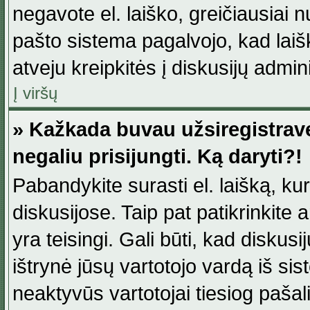
negavote el. laiško, greičiausiai 
pašto sistema pagalvojo, kad laiš
atveju kreipkitės į diskusijų admini
Į viršų
» Kažkada buvau užsiregistravęs
negaliu prisijungti. Ką daryti?!
Pabandykite surasti el. laišką, ku
diskusijose. Taip pat patikrinkite a
yra teisingi. Gali būti, kad diskus
ištrynė jūsų vartotojo vardą iš si
neaktyvūs vartotojai tiesiog paša