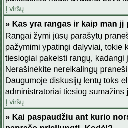
Į viršų
» Kas yra rangas ir kaip man jį 
Rangai žymi jūsų parašytų praneši
pažymimi ypatingi dalyviai, tokie 
tiesiogiai pakeisti rangų, kadangi 
Nerašinėkite nereikalingų praneš
Daugumoje diskusijų lentų toks e
administratoriai tiesiog sumažins
Į viršų
» Kai paspaudžiu ant kurio nor