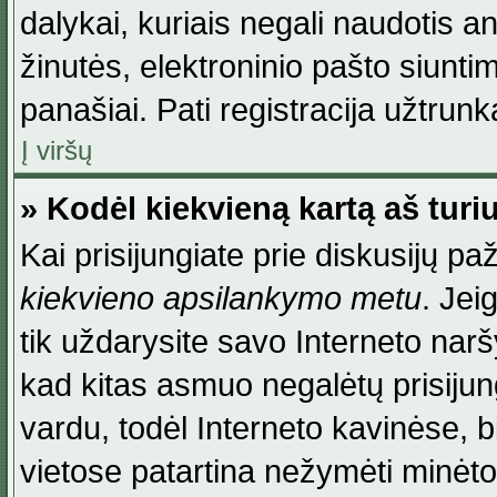
dalykai, kuriais negali naudotis an
žinutės, elektroninio pašto siunti
panašiai. Pati registracija užtrunka
Į viršų
» Kodėl kiekvieną kartą aš turiu
Kai prisijungiate prie diskusijų p
kiekvieno apsilankymo metu
. Jei
tik uždarysite savo Interneto na
kad kitas asmuo negalėtų prisiju
vardu, todėl Interneto kavinėse, b
vietose patartina nežymėti minėt