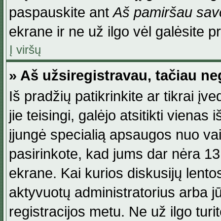
paspauskite ant
Aš pamiršau savo
ekrane ir ne už ilgo vėl galėsite pri
Į viršų
» Aš užsiregistravau, tačiau neg
Iš pradžių patikrinkite ar tikrai įv
jie teisingi, galėjo atsitikti viena
įjungė specialią apsaugos nuo va
pasirinkote, kad jums dar nėra 13
ekrane. Kai kurios diskusijų lentos
aktyvuotų administratorius arba jū
registracijos metu. Ne už ilgo turi