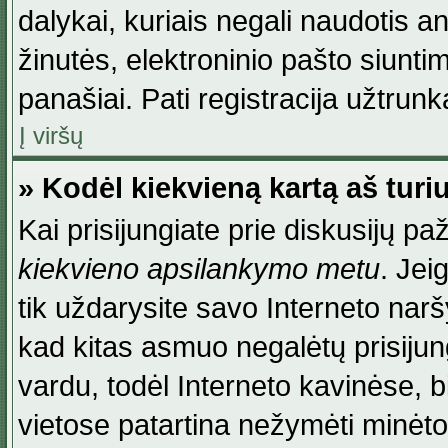
dalykai, kuriais negali naudotis an
žinutės, elektroninio pašto siunti
panašiai. Pati registracija užtrunka
Į viršų
» Kodėl kiekvieną kartą aš turiu
Kai prisijungiate prie diskusijų p
kiekvieno apsilankymo metu
. Jei
tik uždarysite savo Interneto na
kad kitas asmuo negalėtų prisiju
vardu, todėl Interneto kavinėse, b
vietose patartina nežymėti minėt