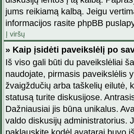
jums reikiamą kalbą. Jeigu vertim
informacijos rasite phpBB puslapy
Į viršų
» Kaip įsidėti paveikslėlį po s
Iš viso gali būti du paveikslėliai š
naudojate, pirmasis paveikslėlis y
žvaigždučių arba taškelių eilutė, 
statusą turite diskusijose. Antras
Dažniausiai jis būna unikalus. Avat
valdo diskusijų administratorius. J
paklauskite kodėl avatarai buvo iš