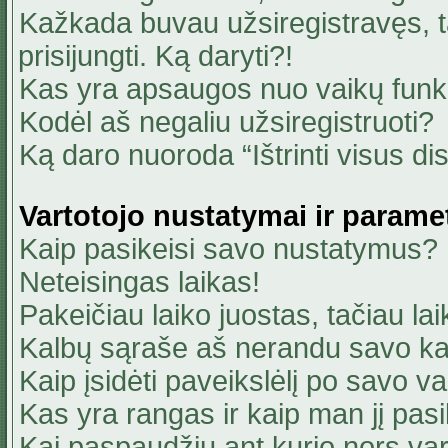
Kažkada buvau užsiregistravęs, ta
prisijungti. Ką daryti?!
Kas yra apsaugos nuo vaikų fun
Kodėl aš negaliu užsiregistruoti?
Ką daro nuoroda “Ištrinti visus di
Vartotojo nustatymai ir parame
Kaip pasikeisi savo nustatymus?
Neteisingas laikas!
Pakeičiau laiko juostas, tačiau lai
Kalbų sąraše aš nerandu savo ka
Kaip įsidėti paveikslėlį po savo v
Kas yra rangas ir kaip man jį pasi
Kai paspaudžiu ant kurio nors va