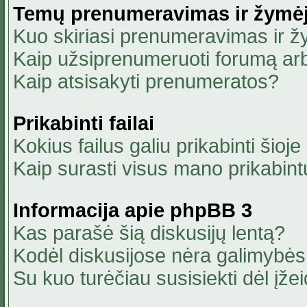
Temų prenumeravimas ir žymė
Kuo skiriasi prenumeravimas ir 
Kaip užsiprenumeruoti forumą ar
Kaip atsisakyti prenumeratos?
Prikabinti failai
Kokius failus galiu prikabinti šioje
Kaip surasti visus mano prikabint
Informacija apie phpBB 3
Kas parašė šią diskusijų lentą?
Kodėl diskusijose nėra galimybė
Su kuo turėčiau susisiekti dėl įžei