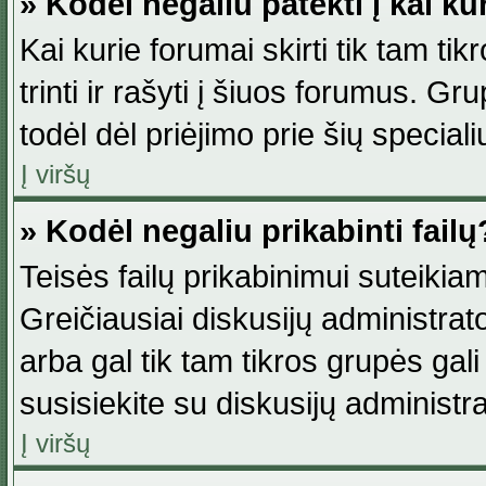
» Kodėl negaliu patekti į kai k
Kai kurie forumai skirti tik tam ti
trinti ir rašyti į šiuos forumus. G
todėl dėl priėjimo prie šių special
Į viršų
» Kodėl negaliu prikabinti failų
Teisės failų prikabinimui suteikia
Greičiausiai diskusijų administrato
arba gal tik tam tikros grupės gali 
susisiekite su diskusijų administra
Į viršų