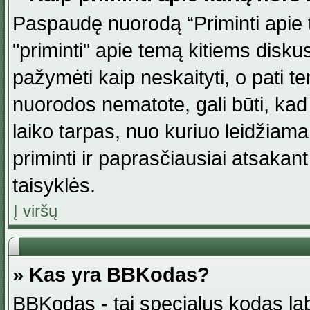
Paspaudę nuorodą “Priminti apie 
"priminti" apie temą kitiems disku
pažymėti kaip neskaityti, o pati t
nuorodos nematote, gali būti, ka
laiko tarpas, nuo kuriuo leidžiama
priminti ir paprasčiausiai atsakant į
taisyklės.
Į viršų
» Kas yra BBKodas?
BBKodas - tai specialus kodas la