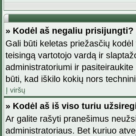
» Kodėl aš negaliu prisijungti?
Gali būti keletas priežasčių kodėl t
teisingą vartotojo vardą ir slaptažod
administratoriumi ir pasiteiraukite
būti, kad iškilo kokių nors technini
Į viršų
» Kodėl aš iš viso turiu užsireg
Ar galite rašyti pranešimus neužsi
administratoriaus. Bet kuriuo atv