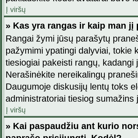
Į viršų
» Kas yra rangas ir kaip man jį 
Rangai žymi jūsų parašytų praneši
pažymimi ypatingi dalyviai, tokie 
tiesiogiai pakeisti rangų, kadangi 
Nerašinėkite nereikalingų praneš
Daugumoje diskusijų lentų toks e
administratoriai tiesiog sumažins
Į viršų
» Kai paspaudžiu ant kurio nor