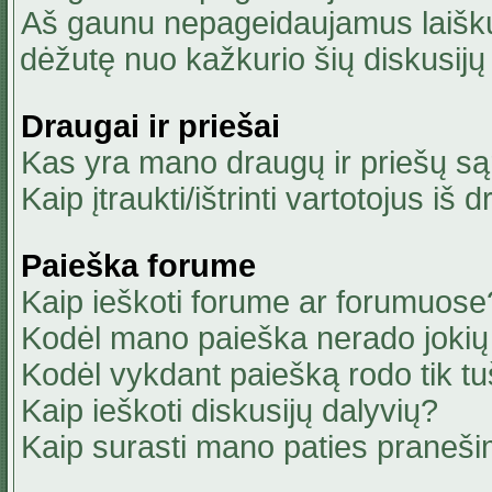
Aš gaunu nepageidaujamus laiškus
dėžutę nuo kažkurio šių diskusijų 
Draugai ir priešai
Kas yra mano draugų ir priešų są
Kaip įtraukti/ištrinti vartotojus i
Paieška forume
Kaip ieškoti forume ar forumuose
Kodėl mano paieška nerado jokių 
Kodėl vykdant paiešką rodo tik tu
Kaip ieškoti diskusijų dalyvių?
Kaip surasti mano paties praneši