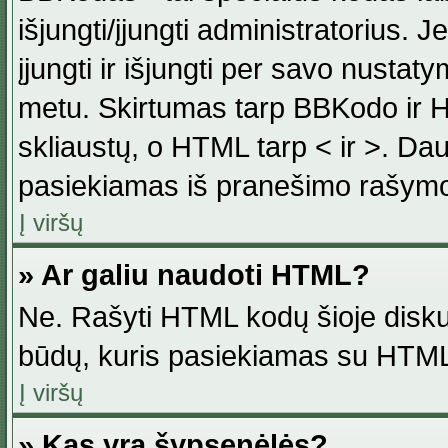
išjungti/įjungti administratorius. J
įjungti ir išjungti per savo nust
metu. Skirtumas tarp BBKodo ir H
skliaustų, o HTML tarp < ir >. Da
pasiekiamas iš pranešimo rašymo
Į viršų
» Ar galiu naudoti HTML?
Ne. Rašyti HTML kodų šioje disku
būdų, kuris pasiekiamas su HTML
Į viršų
» Kas yra šypsenėlės?