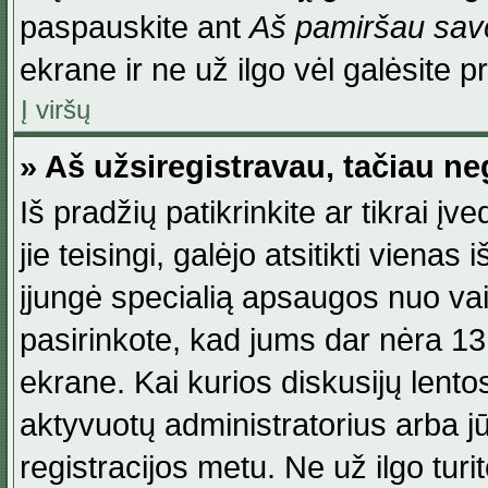
paspauskite ant
Aš pamiršau savo
ekrane ir ne už ilgo vėl galėsite pri
Į viršų
» Aš užsiregistravau, tačiau neg
Iš pradžių patikrinkite ar tikrai įv
jie teisingi, galėjo atsitikti viena
įjungė specialią apsaugos nuo va
pasirinkote, kad jums dar nėra 13
ekrane. Kai kurios diskusijų lentos
aktyvuotų administratorius arba jū
registracijos metu. Ne už ilgo turi