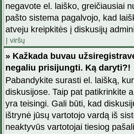
negavote el. laiško, greičiausiai 
pašto sistema pagalvojo, kad laiš
atveju kreipkitės į diskusijų admini
Į viršų
» Kažkada buvau užsiregistravęs
negaliu prisijungti. Ką daryti?!
Pabandykite surasti el. laišką, ku
diskusijose. Taip pat patikrinkite a
yra teisingi. Gali būti, kad diskus
ištrynė jūsų vartotojo vardą iš si
neaktyvūs vartotojai tiesiog paša