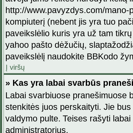
http://www.pavyzdys.com/mano-pave
kompiuterį (nebent jis yra tuo pačiu
paveikslėlio kuris yra už tam tikr
yahoo pašto dėžučių, slaptažodžia
paveikslėlį naudokite BBKodo žym
Į viršų
» Kas yra labai svarbūs praneš
Labai svarbiuose pranešimuose būn
stenkitės juos perskaityti. Jie bus
valdymo pulte. Teises rašyti labai
administratorius.