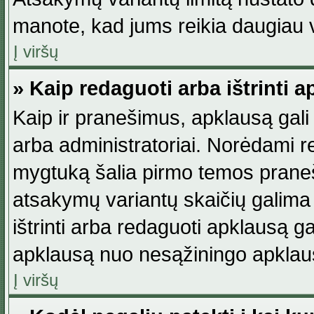
manote, kad jums reikia daugiau v
Į viršų
» Kaip redaguoti arba ištrinti 
Kaip ir pranešimus, apklausą gali 
arba administratoriai. Norėdami 
mygtuką šalia pirmo temos praneši
atsakymų variantų skaičių galima 
ištrinti arba redaguoti apklausą ga
apklausą nuo nesąžiningo apklaus
Į viršų