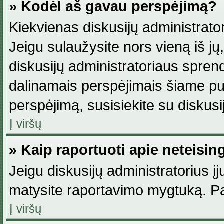
» Kodėl aš gavau perspėjimą?
Kiekvienas diskusijų administrator
Jeigu sulaužysite nors vieną iš jų,
diskusijų administratoriaus spre
dalinamais perspėjimais šiame pus
perspėjimą, susisiekite su diskusi
Į viršų
» Kaip raportuoti apie neteisi
Jeigu diskusijų administratorius į
matysite raportavimo mygtuką. Pa
Į viršų