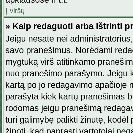
Į viršų
» Kaip redaguoti arba ištrinti 
Jeigu nesate nei administratorius, n
savo pranešimus. Norėdami reda
mygtuką virš atitinkamo pranešimo. 
nuo pranešimo parašymo. Jeigu ka
kartą po jo redagavimo apačioje m
parašyta kiek kartų pranešimas b
rodomas jeigu pranešimą redagavo
turi galimybę palikti žinutę, kodė
žinoti, kad paprasti vartotojai nega