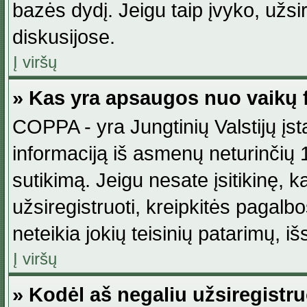
bazės dydį. Jeigu taip įvyko, užsir
diskusijose.
Į viršų
» Kas yra apsaugos nuo vaikų 
COPPA - yra Jungtinių Valstijų įst
informaciją iš asmenų neturinčių 1
sutikimą. Jeigu nesate įsitikinę, k
užsiregistruoti, kreipkitės pagalb
neteikia jokių teisinių patarimų, iš
Į viršų
» Kodėl aš negaliu užsiregistru