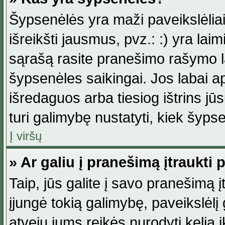
Šypsenėlės yra maži paveikslėlia
išreikšti jausmus, pvz.: :) yra lai
sąrašą rasite pranešimo rašymo la
šypsenėles saikingai. Jos labai 
išredaguos arba tiesiog ištrins jū
turi galimybę nustatyti, kiek šyp
Į viršų
» Ar galiu į pranešimą įtraukti 
Taip, jūs galite į savo pranešimą į
įjungė tokią galimybę, paveikslėlį g
atveju jums reikės nurodyti kelią i