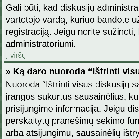
Gali būti, kad diskusijų administ
vartotojo vardą, kuriuo bandote užsi
registraciją. Jeigu norite sužinoti
administratoriumi.
Į viršų
» Ką daro nuoroda “Ištrinti vis
Nuoroda “Ištrinti visus diskusijų
įrangos sukurtus sausainėlius, ku
prisijungimo informacija. Jeigu disk
perskaitytų pranešimų sekimo funkc
arba atsijungimu, sausainėlių ištr