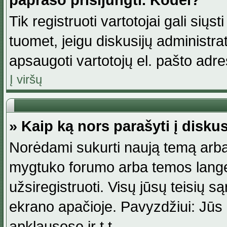
paprašo prisijungti. Kodėl?
Tik registruoti vartotojai gali siųs
tuomet, jeigu diskusijų administr
apsaugoti vartotojų el. pašto adr
Į viršų
» Kaip ką nors parašyti į disku
Norėdami sukurti naują temą arba
mygtuko forumo arba temos lange.
užsiregistruoti. Visų jūsų teisių
ekrano apačioje. Pavyzdžiui: Jūs g
apklausose ir t.t.