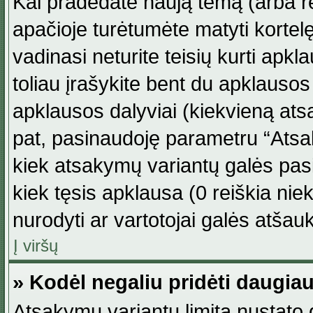
Kai pradedate naują temą (arba r
apačioje turėtumėte matyti kortel
vadinasi neturite teisių kurti apk
toliau įrašykite bent du apklauso
apklausos dalyviai (kiekvieną atsa
pat, pasinaudoję parametru “Atsaky
kiek atsakymų variantų galės pasi
kiek tęsis apklausa (0 reiškia niek
nurodyti ar vartotojai galės atšauk
Į viršų
» Kodėl negaliu pridėti daugi
Atsakymų variantų limitą nustato d