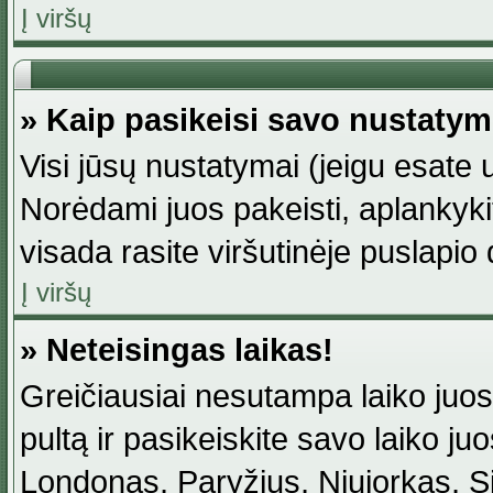
Į viršų
» Kaip pasikeisi savo nustaty
Visi jūsų nustatymai (jeigu esat
Norėdami juos pakeisti, aplankyki
visada rasite viršutinėje puslapio
Į viršų
» Neteisingas laikas!
Greičiausiai nesutampa laiko juost
pultą ir pasikeiskite savo laiko juos
Londonas, Paryžius, Niujorkas, Sidn