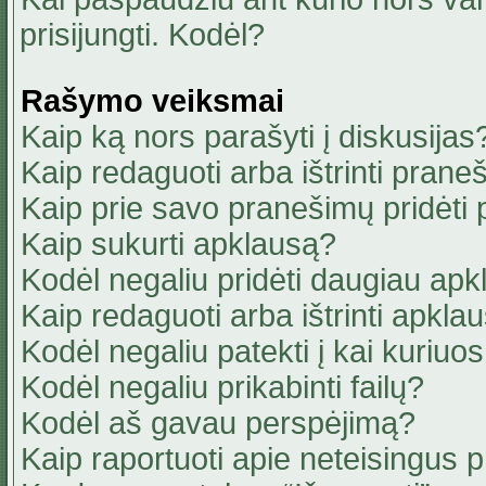
prisijungti. Kodėl?
Rašymo veiksmai
Kaip ką nors parašyti į diskusijas
Kaip redaguoti arba ištrinti pran
Kaip prie savo pranešimų pridėti
Kaip sukurti apklausą?
Kodėl negaliu pridėti daugiau ap
Kaip redaguoti arba ištrinti apkla
Kodėl negaliu patekti į kai kuriu
Kodėl negaliu prikabinti failų?
Kodėl aš gavau perspėjimą?
Kaip raportuoti apie neteisingus