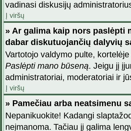
vadinasi diskusijų administratoriu
Į viršų
» Ar galima kaip nors paslėpti
dabar diskutuojančių dalyvių 
Vartotojo valdymo pulte, kortelėje
Paslėpti mano būseną
. Jeigu jį į
administratoriai, moderatoriai ir j
Į viršų
» Pamečiau arba neatsimenu sa
Nepanikuokite! Kadangi slaptažod
neįmanoma. Tačiau jį galima lengva