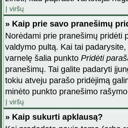
Į viršų
» Kaip prie savo pranešimų pri
Norėdami prie pranešimų pridėti par
valdymo pultą. Kai tai padarysite
varnelę šalia punkto
Pridėti para
pranešimų. Tai galite padaryti įj
tokiu atveju parašo pridėjimą gal
minėto punkto pranešimo rašymo
Į viršų
» Kaip sukurti apklausą?