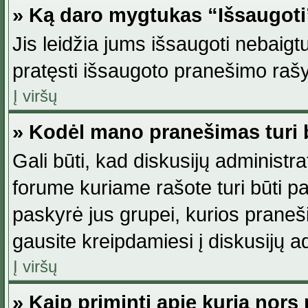
» Ką daro mygtukas “Išsaugot
Jis leidžia jums išsaugoti nebaig
pratęsti išsaugoto pranešimo rašy
Į viršų
» Kodėl mano pranešimas turi b
Gali būti, kad diskusijų administ
forume kuriame rašote turi būti pat
paskyrė jus grupei, kurios pranešim
gausite kreipdamiesi į diskusijų ad
Į viršų
» Kaip priminti apie kurią nor