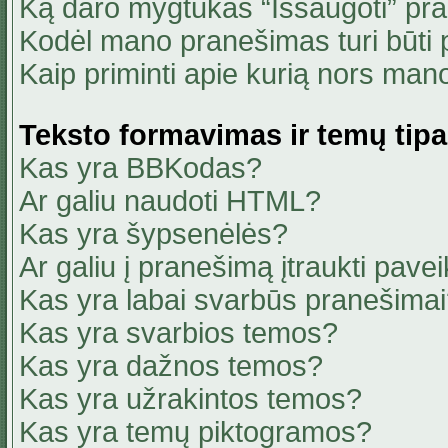
Ką daro mygtukas “Išsaugoti” pr
Kodėl mano pranešimas turi būti p
Kaip priminti apie kurią nors ma
Teksto formavimas ir temų tipa
Kas yra BBKodas?
Ar galiu naudoti HTML?
Kas yra šypsenėlės?
Ar galiu į pranešimą įtraukti pavei
Kas yra labai svarbūs pranešima
Kas yra svarbios temos?
Kas yra dažnos temos?
Kas yra užrakintos temos?
Kas yra temų piktogramos?