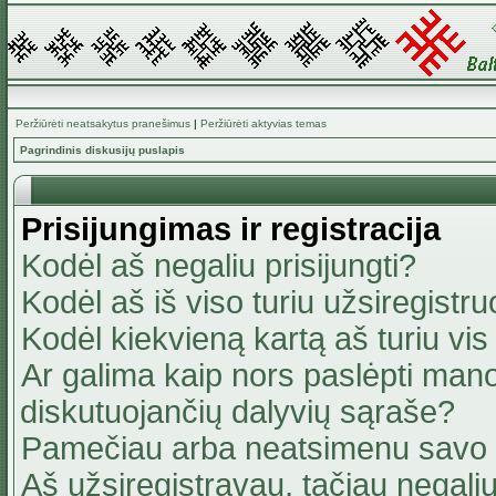
Peržiūrėti neatsakytus pranešimus
|
Peržiūrėti aktyvias temas
Pagrindinis diskusijų puslapis
Prisijungimas ir registracija
Kodėl aš negaliu prisijungti?
Kodėl aš iš viso turiu užsiregistru
Kodėl kiekvieną kartą aš turiu vis 
Ar galima kaip nors paslėpti mano
diskutuojančių dalyvių sąraše?
Pamečiau arba neatsimenu savo 
Aš užsiregistravau, tačiau negaliu 