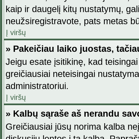
kaip ir daugelį kitų nustatymų, gali 
neužsiregistravote, pats metas būt
Į viršų
» Pakeičiau laiko juostas, tačia
Jeigu esate įsitikinę, kad teisingai
greičiausiai neteisingai nustatymas
administratoriui.
Į viršų
» Kalbų sąraše aš nerandu sav
Greičiausiai jūsų norima kalba neį
diskusijų lentos į tą kalbą. Papraš