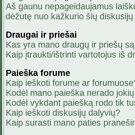
Aš gaunu nepageidaujamus laiškus
dėžutę nuo kažkurio šių diskusijų 
Draugai ir priešai
Kas yra mano draugų ir priešų są
Kaip įtraukti/ištrinti vartotojus i
Paieška forume
Kaip ieškoti forume ar forumuose
Kodėl mano paieška nerado jokių 
Kodėl vykdant paiešką rodo tik tu
Kaip ieškoti diskusijų dalyvių?
Kaip surasti mano paties praneši