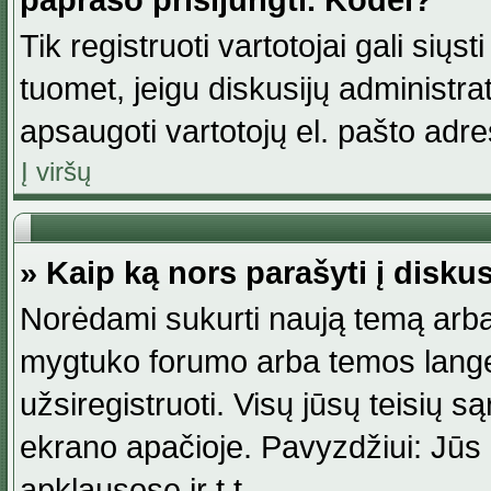
paprašo prisijungti. Kodėl?
Tik registruoti vartotojai gali siųs
tuomet, jeigu diskusijų administr
apsaugoti vartotojų el. pašto adr
Į viršų
» Kaip ką nors parašyti į disku
Norėdami sukurti naują temą arba
mygtuko forumo arba temos lange.
užsiregistruoti. Visų jūsų teisių
ekrano apačioje. Pavyzdžiui: Jūs g
apklausose ir t.t.