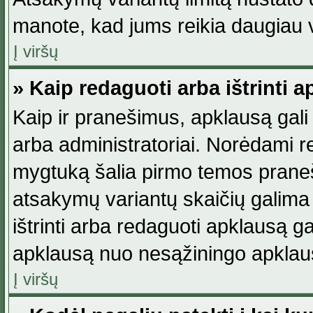
manote, kad jums reikia daugiau v
Į viršų
» Kaip redaguoti arba ištrinti 
Kaip ir pranešimus, apklausą gali 
arba administratoriai. Norėdami 
mygtuką šalia pirmo temos praneši
atsakymų variantų skaičių galima 
ištrinti arba redaguoti apklausą ga
apklausą nuo nesąžiningo apklaus
Į viršų