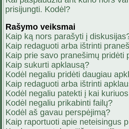
prisijungti. Kodėl?
Rašymo veiksmai
Kaip ką nors parašyti į diskusijas
Kaip redaguoti arba ištrinti pran
Kaip prie savo pranešimų pridėti
Kaip sukurti apklausą?
Kodėl negaliu pridėti daugiau ap
Kaip redaguoti arba ištrinti apkla
Kodėl negaliu patekti į kai kuriu
Kodėl negaliu prikabinti failų?
Kodėl aš gavau perspėjimą?
Kaip raportuoti apie neteisingus