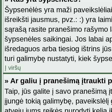
Šypsenėlės yra maži paveikslėlia
išreikšti jausmus, pvz.: :) yra lai
sąrašą rasite pranešimo rašymo la
šypsenėles saikingai. Jos labai 
išredaguos arba tiesiog ištrins jū
turi galimybę nustatyti, kiek šyp
Į viršų
» Ar galiu į pranešimą įtraukti 
Taip, jūs galite į savo pranešimą į
įjungė tokią galimybę, paveikslėlį g
atveju jums reikės nurodyti kelią i