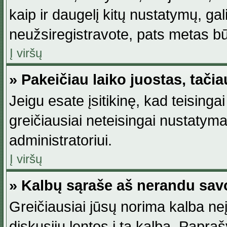
kaip ir daugelį kitų nustatymų, gali 
neužsiregistravote, pats metas būt
Į viršų
» Pakeičiau laiko juostas, tačia
Jeigu esate įsitikinę, kad teisingai
greičiausiai neteisingai nustatymas
administratoriui.
Į viršų
» Kalbų sąraše aš nerandu sav
Greičiausiai jūsų norima kalba neį
diskusijų lentos į tą kalbą. Papraš