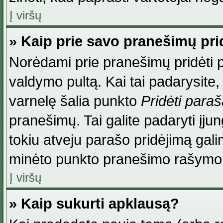
Į viršų
» Kaip prie savo pranešimų pri
Norėdami prie pranešimų pridėti par
valdymo pultą. Kai tai padarysite
varnelę šalia punkto
Pridėti para
pranešimų. Tai galite padaryti įj
tokiu atveju parašo pridėjimą gal
minėto punkto pranešimo rašymo
Į viršų
» Kaip sukurti apklausą?