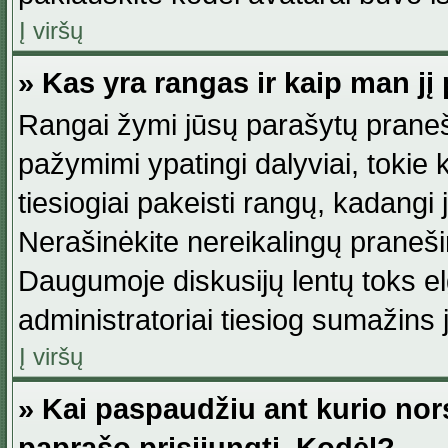
Į viršų
» Kas yra rangas ir kaip man jį 
Rangai žymi jūsų parašytų praneši
pažymimi ypatingi dalyviai, tokie 
tiesiogiai pakeisti rangų, kadangi 
Nerašinėkite nereikalingų praneš
Daugumoje diskusijų lentų toks e
administratoriai tiesiog sumažins
Į viršų
» Kai paspaudžiu ant kurio nor