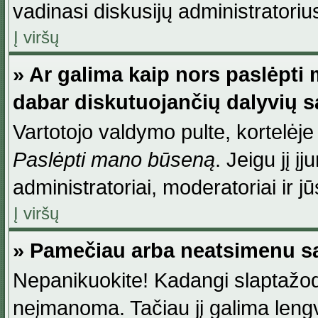
vadinasi diskusijų administratoriu
Į viršų
» Ar galima kaip nors paslėpti
dabar diskutuojančių dalyvių 
Vartotojo valdymo pulte, kortelėje
Paslėpti mano būseną
. Jeigu jį į
administratoriai, moderatoriai ir j
Į viršų
» Pamečiau arba neatsimenu sa
Nepanikuokite! Kadangi slaptažod
neįmanoma. Tačiau jį galima lengva