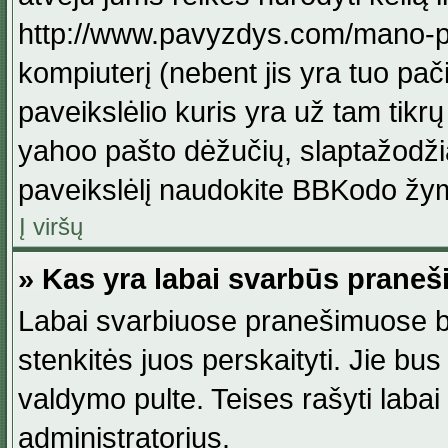
http://www.pavyzdys.com/mano-pave
kompiuterį (nebent jis yra tuo pačiu
paveikslėlio kuris yra už tam tikr
yahoo pašto dėžučių, slaptažodžia
paveikslėlį naudokite BBKodo žym
Į viršų
» Kas yra labai svarbūs praneš
Labai svarbiuose pranešimuose būn
stenkitės juos perskaityti. Jie bus
valdymo pulte. Teises rašyti labai
administratorius.