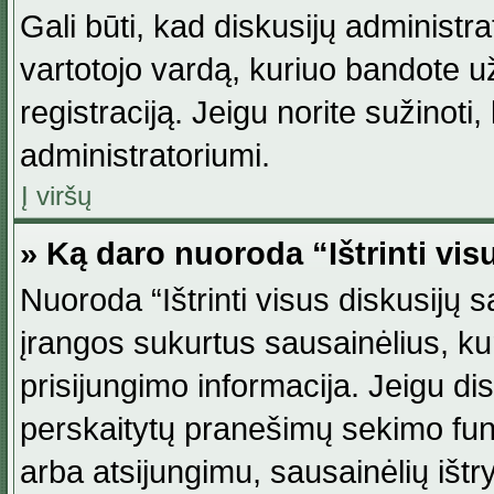
Gali būti, kad diskusijų administ
vartotojo vardą, kuriuo bandote užsi
registraciją. Jeigu norite sužinoti
administratoriumi.
Į viršų
» Ką daro nuoroda “Ištrinti vis
Nuoroda “Ištrinti visus diskusijų
įrangos sukurtus sausainėlius, ku
prisijungimo informacija. Jeigu disk
perskaitytų pranešimų sekimo funkc
arba atsijungimu, sausainėlių ištr