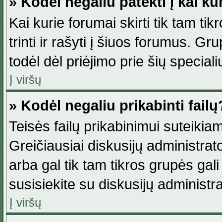
» Kodėl negaliu patekti į kai k
Kai kurie forumai skirti tik tam ti
trinti ir rašyti į šiuos forumus. G
todėl dėl priėjimo prie šių special
Į viršų
» Kodėl negaliu prikabinti failų
Teisės failų prikabinimui suteikia
Greičiausiai diskusijų administrato
arba gal tik tam tikros grupės gali 
susisiekite su diskusijų administra
Į viršų