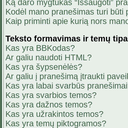
Ką daro mygtukas “Išsaugoti” pr
Kodėl mano pranešimas turi būti p
Kaip priminti apie kurią nors ma
Teksto formavimas ir temų tipa
Kas yra BBKodas?
Ar galiu naudoti HTML?
Kas yra šypsenėlės?
Ar galiu į pranešimą įtraukti pavei
Kas yra labai svarbūs pranešima
Kas yra svarbios temos?
Kas yra dažnos temos?
Kas yra užrakintos temos?
Kas yra temų piktogramos?