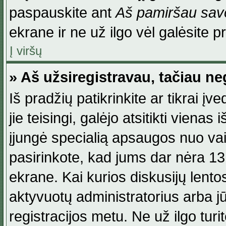
paspauskite ant
Aš pamiršau savo
ekrane ir ne už ilgo vėl galėsite pri
Į viršų
» Aš užsiregistravau, tačiau neg
Iš pradžių patikrinkite ar tikrai įv
jie teisingi, galėjo atsitikti viena
įjungė specialią apsaugos nuo va
pasirinkote, kad jums dar nėra 13
ekrane. Kai kurios diskusijų lentos
aktyvuotų administratorius arba jū
registracijos metu. Ne už ilgo turi