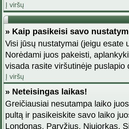
Į viršų
» Kaip pasikeisi savo nustaty
Visi jūsų nustatymai (jeigu esat
Norėdami juos pakeisti, aplankyki
visada rasite viršutinėje puslapio
Į viršų
» Neteisingas laikas!
Greičiausiai nesutampa laiko juost
pultą ir pasikeiskite savo laiko juos
Londonas, Paryžius, Niujorkas, Sidn