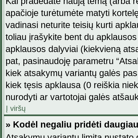
Kai pradedate naują temą (arba r
apačioje turėtumėte matyti kortel
vadinasi neturite teisių kurti apk
toliau įrašykite bent du apklauso
apklausos dalyviai (kiekvieną atsa
pat, pasinaudoję parametru “Atsaky
kiek atsakymų variantų galės pasi
kiek tęsis apklausa (0 reiškia niek
nurodyti ar vartotojai galės atšauk
Į viršų
» Kodėl negaliu pridėti daugi
Atsakymų variantų limitą nustato d