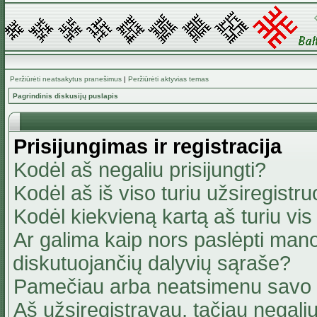
Peržiūrėti neatsakytus pranešimus
|
Peržiūrėti aktyvias temas
Pagrindinis diskusijų puslapis
Prisijungimas ir registracija
Kodėl aš negaliu prisijungti?
Kodėl aš iš viso turiu užsiregistru
Kodėl kiekvieną kartą aš turiu vis 
Ar galima kaip nors paslėpti mano
diskutuojančių dalyvių sąraše?
Pamečiau arba neatsimenu savo 
Aš užsiregistravau, tačiau negaliu 