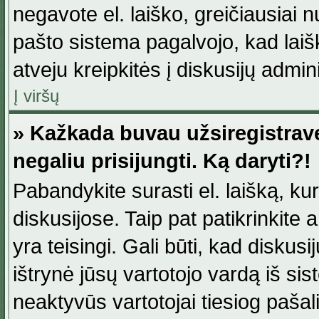
negavote el. laiško, greičiausiai 
pašto sistema pagalvojo, kad laiš
atveju kreipkitės į diskusijų admini
Į viršų
» Kažkada buvau užsiregistravęs
negaliu prisijungti. Ką daryti?!
Pabandykite surasti el. laišką, ku
diskusijose. Taip pat patikrinkite a
yra teisingi. Gali būti, kad diskus
ištrynė jūsų vartotojo vardą iš si
neaktyvūs vartotojai tiesiog paša