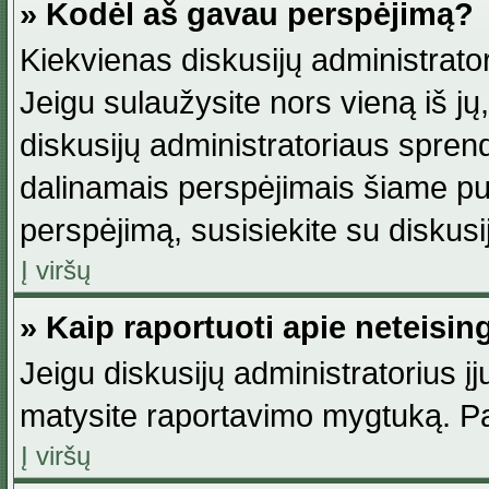
» Kodėl aš gavau perspėjimą?
Kiekvienas diskusijų administrator
Jeigu sulaužysite nors vieną iš jų,
diskusijų administratoriaus spre
dalinamais perspėjimais šiame pus
perspėjimą, susisiekite su diskusi
Į viršų
» Kaip raportuoti apie neteisi
Jeigu diskusijų administratorius į
matysite raportavimo mygtuką. Pa
Į viršų