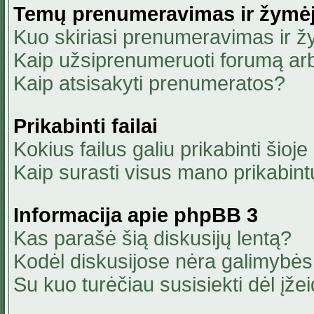
Temų prenumeravimas ir žymė
Kuo skiriasi prenumeravimas ir 
Kaip užsiprenumeruoti forumą ar
Kaip atsisakyti prenumeratos?
Prikabinti failai
Kokius failus galiu prikabinti šioje
Kaip surasti visus mano prikabint
Informacija apie phpBB 3
Kas parašė šią diskusijų lentą?
Kodėl diskusijose nėra galimybė
Su kuo turėčiau susisiekti dėl įžei