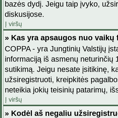
bazės dydį. Jeigu taip įvyko, užsir
diskusijose.
Į viršų
» Kas yra apsaugos nuo vaikų 
COPPA - yra Jungtinių Valstijų įst
informaciją iš asmenų neturinčių 1
sutikimą. Jeigu nesate įsitikinę, k
užsiregistruoti, kreipkitės pagalb
neteikia jokių teisinių patarimų, iš
Į viršų
» Kodėl aš negaliu užsiregistru