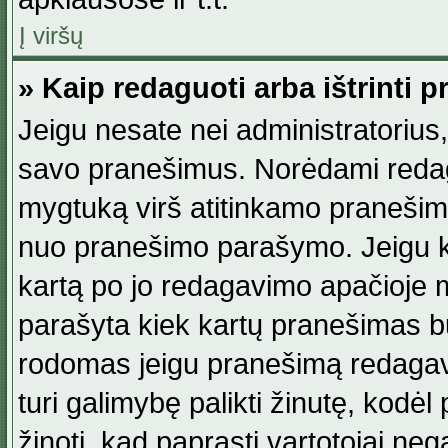
Į viršų
» Kaip redaguoti arba ištrinti 
Jeigu nesate nei administratorius, n
savo pranešimus. Norėdami reda
mygtuką virš atitinkamo pranešimo. 
nuo pranešimo parašymo. Jeigu ka
kartą po jo redagavimo apačioje m
parašyta kiek kartų pranešimas b
rodomas jeigu pranešimą redagavo
turi galimybę palikti žinutę, kodė
žinoti, kad paprasti vartotojai nega