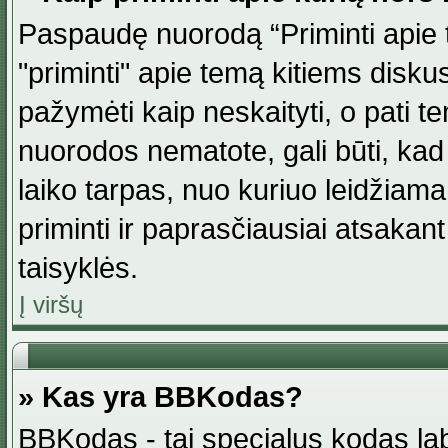
Paspaudę nuorodą “Priminti apie 
"priminti" apie temą kitiems disku
pažymėti kaip neskaityti, o pati t
nuorodos nematote, gali būti, ka
laiko tarpas, nuo kuriuo leidžiama
priminti ir paprasčiausiai atsakant į
taisyklės.
Į viršų
» Kas yra BBKodas?
BBKodas - tai specialus kodas la