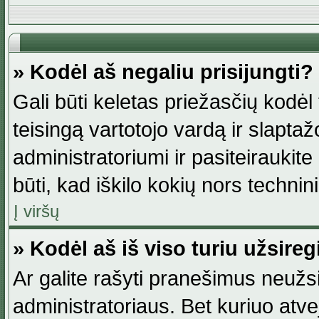
» Kodėl aš negaliu prisijungti?
Gali būti keletas priežasčių kodėl t
teisingą vartotojo vardą ir slaptažod
administratoriumi ir pasiteiraukite
būti, kad iškilo kokių nors technini
Į viršų
» Kodėl aš iš viso turiu užsireg
Ar galite rašyti pranešimus neužsi
administratoriaus. Bet kuriuo atv