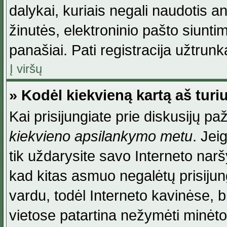
dalykai, kuriais negali naudotis an
žinutės, elektroninio pašto siunti
panašiai. Pati registracija užtrunka
Į viršų
» Kodėl kiekvieną kartą aš turiu
Kai prisijungiate prie diskusijų p
kiekvieno apsilankymo metu
. Jei
tik uždarysite savo Interneto na
kad kitas asmuo negalėtų prisiju
vardu, todėl Interneto kavinėse, b
vietose patartina nežymėti minėt