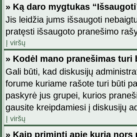
» Ką daro mygtukas “Išsaugot
Jis leidžia jums išsaugoti nebaig
pratęsti išsaugoto pranešimo rašy
Į viršų
» Kodėl mano pranešimas turi b
Gali būti, kad diskusijų administ
forume kuriame rašote turi būti pat
paskyrė jus grupei, kurios pranešim
gausite kreipdamiesi į diskusijų ad
Į viršų
» Kaip priminti apie kurią nor