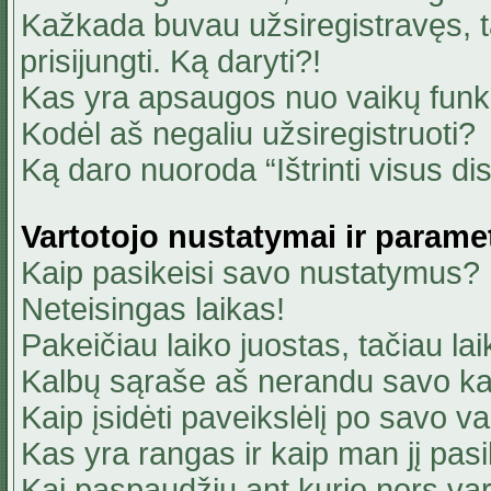
Kažkada buvau užsiregistravęs, ta
prisijungti. Ką daryti?!
Kas yra apsaugos nuo vaikų fun
Kodėl aš negaliu užsiregistruoti?
Ką daro nuoroda “Ištrinti visus di
Vartotojo nustatymai ir parame
Kaip pasikeisi savo nustatymus?
Neteisingas laikas!
Pakeičiau laiko juostas, tačiau lai
Kalbų sąraše aš nerandu savo ka
Kaip įsidėti paveikslėlį po savo v
Kas yra rangas ir kaip man jį pasi
Kai paspaudžiu ant kurio nors va