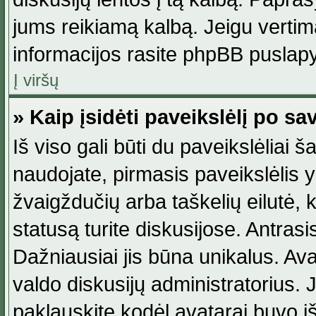
jums reikiamą kalbą. Jeigu vertim
informacijos rasite phpBB puslapy
Į viršų
» Kaip įsidėti paveikslėlį po s
Iš viso gali būti du paveikslėliai š
naudojate, pirmasis paveikslėlis y
žvaigždučių arba taškelių eilutė, 
statusą turite diskusijose. Antras
Dažniausiai jis būna unikalus. Avat
valdo diskusijų administratorius. J
paklauskite kodėl avatarai buvo iš