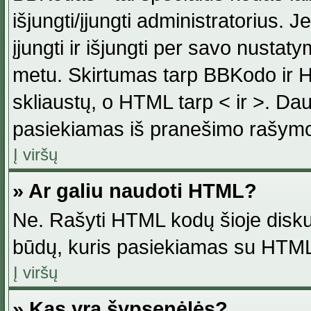
išjungti/įjungti administratorius. J
įjungti ir išjungti per savo nust
metu. Skirtumas tarp BBKodo ir H
skliaustų, o HTML tarp < ir >. Da
pasiekiamas iš pranešimo rašymo
Į viršų
» Ar galiu naudoti HTML?
Ne. Rašyti HTML kodų šioje disku
būdų, kuris pasiekiamas su HTML
Į viršų
» Kas yra šypsenėlės?