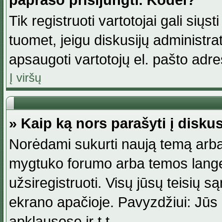
paprašo prisijungti. Kodėl?
Tik registruoti vartotojai gali siųs
tuomet, jeigu diskusijų administr
apsaugoti vartotojų el. pašto adr
Į viršų
» Kaip ką nors parašyti į disku
Norėdami sukurti naują temą arba
mygtuko forumo arba temos lange.
užsiregistruoti. Visų jūsų teisių
ekrano apačioje. Pavyzdžiui: Jūs g
apklausose ir t.t.