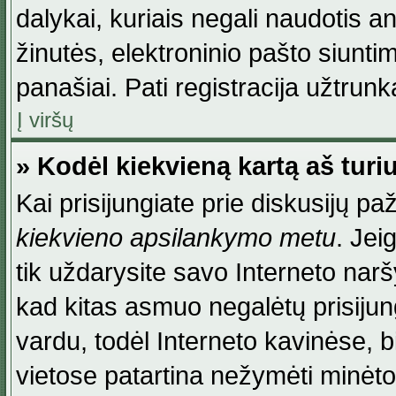
dalykai, kuriais negali naudotis an
žinutės, elektroninio pašto siunti
panašiai. Pati registracija užtrunka
Į viršų
» Kodėl kiekvieną kartą aš turiu
Kai prisijungiate prie diskusijų p
kiekvieno apsilankymo metu
. Jei
tik uždarysite savo Interneto na
kad kitas asmuo negalėtų prisiju
vardu, todėl Interneto kavinėse, b
vietose patartina nežymėti minėt