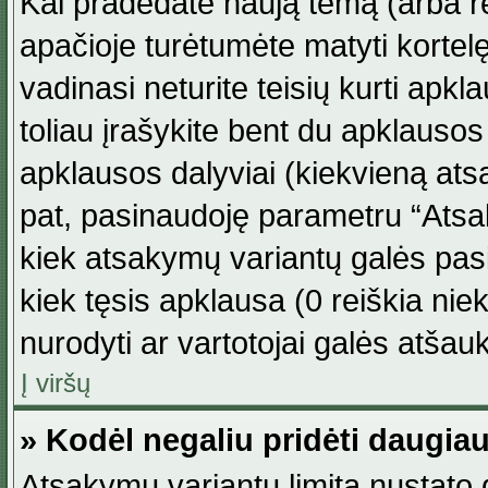
Kai pradedate naują temą (arba r
apačioje turėtumėte matyti kortel
vadinasi neturite teisių kurti apk
toliau įrašykite bent du apklauso
apklausos dalyviai (kiekvieną atsa
pat, pasinaudoję parametru “Atsaky
kiek atsakymų variantų galės pasi
kiek tęsis apklausa (0 reiškia niek
nurodyti ar vartotojai galės atšauk
Į viršų
» Kodėl negaliu pridėti daugi
Atsakymų variantų limitą nustato d