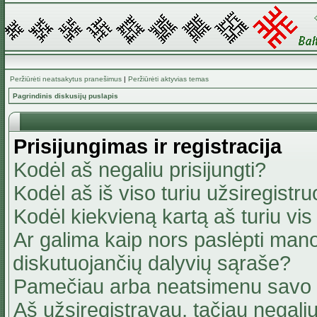
Peržiūrėti neatsakytus pranešimus
|
Peržiūrėti aktyvias temas
Pagrindinis diskusijų puslapis
Prisijungimas ir registracija
Kodėl aš negaliu prisijungti?
Kodėl aš iš viso turiu užsiregistru
Kodėl kiekvieną kartą aš turiu vis 
Ar galima kaip nors paslėpti mano
diskutuojančių dalyvių sąraše?
Pamečiau arba neatsimenu savo 
Aš užsiregistravau, tačiau negaliu 