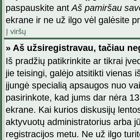
paspauskite ant
Aš pamiršau savo
ekrane ir ne už ilgo vėl galėsite pri
Į viršų
» Aš užsiregistravau, tačiau neg
Iš pradžių patikrinkite ar tikrai įv
jie teisingi, galėjo atsitikti viena
įjungė specialią apsaugos nuo va
pasirinkote, kad jums dar nėra 13
ekrane. Kai kurios diskusijų lentos
aktyvuotų administratorius arba jū
registracijos metu. Ne už ilgo turi