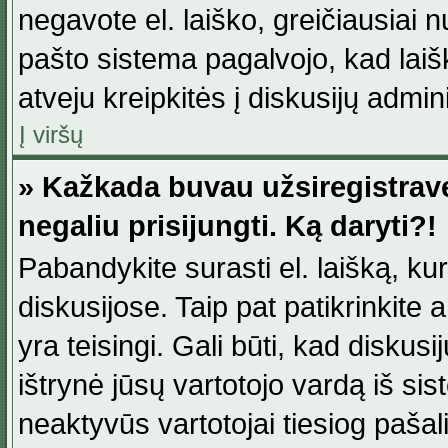
negavote el. laiško, greičiausiai 
pašto sistema pagalvojo, kad laiš
atveju kreipkitės į diskusijų admini
Į viršų
» Kažkada buvau užsiregistravęs
negaliu prisijungti. Ką daryti?!
Pabandykite surasti el. laišką, ku
diskusijose. Taip pat patikrinkite a
yra teisingi. Gali būti, kad diskus
ištrynė jūsų vartotojo vardą iš si
neaktyvūs vartotojai tiesiog paša