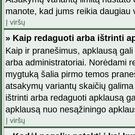
manote, kad jums reikia daugiau v
Į viršų
» Kaip redaguoti arba ištrinti 
Kaip ir pranešimus, apklausą gali 
arba administratoriai. Norėdami 
mygtuką šalia pirmo temos praneši
atsakymų variantų skaičių galima 
ištrinti arba redaguoti apklausą ga
apklausą nuo nesąžiningo apklaus
Į viršų