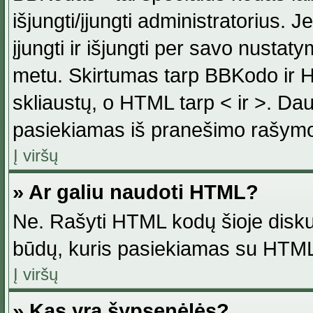
išjungti/įjungti administratorius. J
įjungti ir išjungti per savo nust
metu. Skirtumas tarp BBKodo ir H
skliaustų, o HTML tarp < ir >. Da
pasiekiamas iš pranešimo rašymo
Į viršų
» Ar galiu naudoti HTML?
Ne. Rašyti HTML kodų šioje disku
būdų, kuris pasiekiamas su HTML
Į viršų
» Kas yra šypsenėlės?