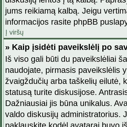
jums reikiamą kalbą. Jeigu vertim
informacijos rasite phpBB puslapy
Į viršų
» Kaip įsidėti paveikslėlį po s
Iš viso gali būti du paveikslėliai š
naudojate, pirmasis paveikslėlis y
žvaigždučių arba taškelių eilutė, 
statusą turite diskusijose. Antras
Dažniausiai jis būna unikalus. Avat
valdo diskusijų administratorius. J
paklauskite kodėl avatarai buvo iš