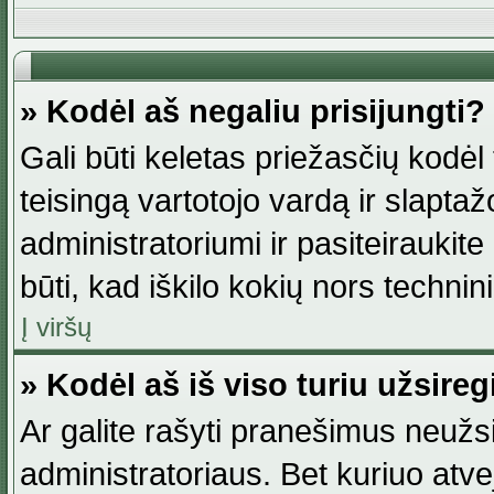
» Kodėl aš negaliu prisijungti?
Gali būti keletas priežasčių kodėl t
teisingą vartotojo vardą ir slaptažod
administratoriumi ir pasiteiraukite
būti, kad iškilo kokių nors technini
Į viršų
» Kodėl aš iš viso turiu užsireg
Ar galite rašyti pranešimus neužsi
administratoriaus. Bet kuriuo atv