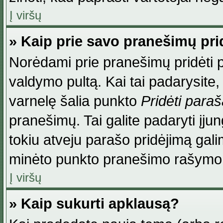
Į viršų
» Kaip prie savo pranešimų pri
Norėdami prie pranešimų pridėti par
valdymo pultą. Kai tai padarysite
varnelę šalia punkto
Pridėti para
pranešimų. Tai galite padaryti įj
tokiu atveju parašo pridėjimą gal
minėto punkto pranešimo rašymo
Į viršų
» Kaip sukurti apklausą?