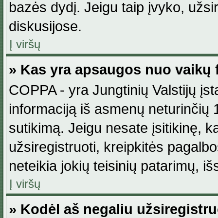
bazės dydį. Jeigu taip įvyko, užsir
diskusijose.
Į viršų
» Kas yra apsaugos nuo vaikų 
COPPA - yra Jungtinių Valstijų įst
informaciją iš asmenų neturinčių 1
sutikimą. Jeigu nesate įsitikinę, k
užsiregistruoti, kreipkitės pagalb
neteikia jokių teisinių patarimų, iš
Į viršų
» Kodėl aš negaliu užsiregistru