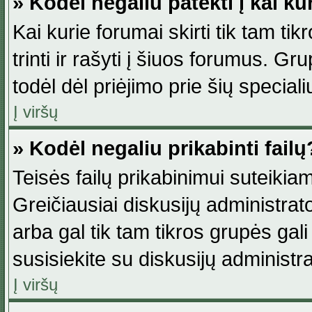
» Kodėl negaliu patekti į kai k
Kai kurie forumai skirti tik tam ti
trinti ir rašyti į šiuos forumus. G
todėl dėl priėjimo prie šių special
Į viršų
» Kodėl negaliu prikabinti failų
Teisės failų prikabinimui suteikia
Greičiausiai diskusijų administrato
arba gal tik tam tikros grupės gali 
susisiekite su diskusijų administra
Į viršų