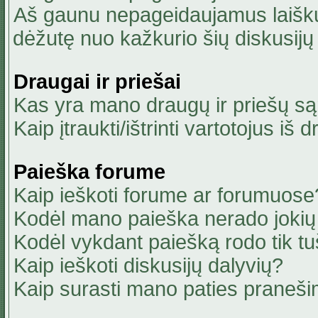
Aš gaunu nepageidaujamus laiškus
dėžutę nuo kažkurio šių diskusijų 
Draugai ir priešai
Kas yra mano draugų ir priešų są
Kaip įtraukti/ištrinti vartotojus i
Paieška forume
Kaip ieškoti forume ar forumuose
Kodėl mano paieška nerado jokių 
Kodėl vykdant paiešką rodo tik tu
Kaip ieškoti diskusijų dalyvių?
Kaip surasti mano paties praneši