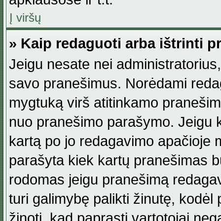
Į viršų
» Kaip redaguoti arba ištrinti 
Jeigu nesate nei administratorius, n
savo pranešimus. Norėdami reda
mygtuką virš atitinkamo pranešimo. 
nuo pranešimo parašymo. Jeigu ka
kartą po jo redagavimo apačioje m
parašyta kiek kartų pranešimas b
rodomas jeigu pranešimą redagavo
turi galimybę palikti žinutę, kodė
žinoti, kad paprasti vartotojai nega