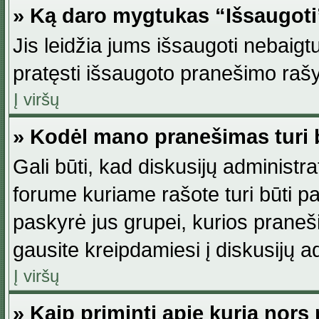
» Ką daro mygtukas “Išsaugot
Jis leidžia jums išsaugoti nebaig
pratęsti išsaugoto pranešimo rašy
Į viršų
» Kodėl mano pranešimas turi b
Gali būti, kad diskusijų administ
forume kuriame rašote turi būti pat
paskyrė jus grupei, kurios pranešim
gausite kreipdamiesi į diskusijų ad
Į viršų
» Kaip priminti apie kurią nor