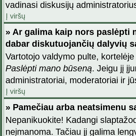
vadinasi diskusijų administratoriu
Į viršų
» Ar galima kaip nors paslėpti
dabar diskutuojančių dalyvių 
Vartotojo valdymo pulte, kortelėje
Paslėpti mano būseną
. Jeigu jį į
administratoriai, moderatoriai ir j
Į viršų
» Pamečiau arba neatsimenu sa
Nepanikuokite! Kadangi slaptažod
neįmanoma. Tačiau jį galima lengva