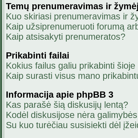
Temų prenumeravimas ir žymė
Kuo skiriasi prenumeravimas ir 
Kaip užsiprenumeruoti forumą ar
Kaip atsisakyti prenumeratos?
Prikabinti failai
Kokius failus galiu prikabinti šioje
Kaip surasti visus mano prikabint
Informacija apie phpBB 3
Kas parašė šią diskusijų lentą?
Kodėl diskusijose nėra galimybė
Su kuo turėčiau susisiekti dėl įžei