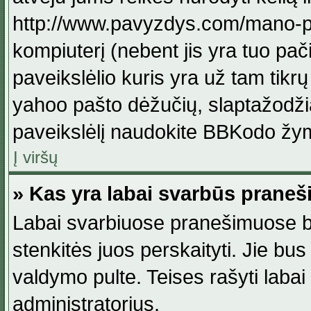
http://www.pavyzdys.com/mano-pave
kompiuterį (nebent jis yra tuo pačiu
paveikslėlio kuris yra už tam tikr
yahoo pašto dėžučių, slaptažodžia
paveikslėlį naudokite BBKodo žym
Į viršų
» Kas yra labai svarbūs praneš
Labai svarbiuose pranešimuose būn
stenkitės juos perskaityti. Jie bus
valdymo pulte. Teises rašyti labai
administratorius.