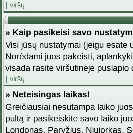
Į viršų
» Kaip pasikeisi savo nustaty
Visi jūsų nustatymai (jeigu esat
Norėdami juos pakeisti, aplankyki
visada rasite viršutinėje puslapio
Į viršų
» Neteisingas laikas!
Greičiausiai nesutampa laiko juost
pultą ir pasikeiskite savo laiko juos
Londonas, Paryžius, Niujorkas, Sidn