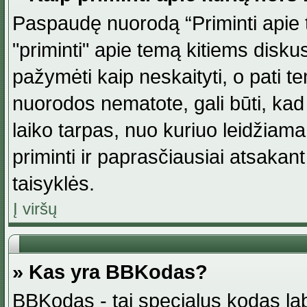
Paspaudę nuorodą “Priminti apie 
"priminti" apie temą kitiems disku
pažymėti kaip neskaityti, o pati t
nuorodos nematote, gali būti, ka
laiko tarpas, nuo kuriuo leidžiama
priminti ir paprasčiausiai atsakant į
taisyklės.
Į viršų
» Kas yra BBKodas?
BBKodas - tai specialus kodas la