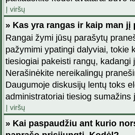
Į viršų
» Kas yra rangas ir kaip man jį 
Rangai žymi jūsų parašytų praneši
pažymimi ypatingi dalyviai, tokie 
tiesiogiai pakeisti rangų, kadangi 
Nerašinėkite nereikalingų praneš
Daugumoje diskusijų lentų toks e
administratoriai tiesiog sumažins
Į viršų
» Kai paspaudžiu ant kurio nor