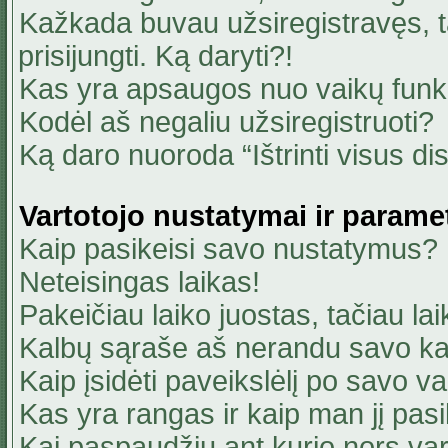
Kažkada buvau užsiregistravęs, ta
prisijungti. Ką daryti?!
Kas yra apsaugos nuo vaikų fun
Kodėl aš negaliu užsiregistruoti?
Ką daro nuoroda “Ištrinti visus di
Vartotojo nustatymai ir parame
Kaip pasikeisi savo nustatymus?
Neteisingas laikas!
Pakeičiau laiko juostas, tačiau lai
Kalbų sąraše aš nerandu savo ka
Kaip įsidėti paveikslėlį po savo v
Kas yra rangas ir kaip man jį pasi
Kai paspaudžiu ant kurio nors va