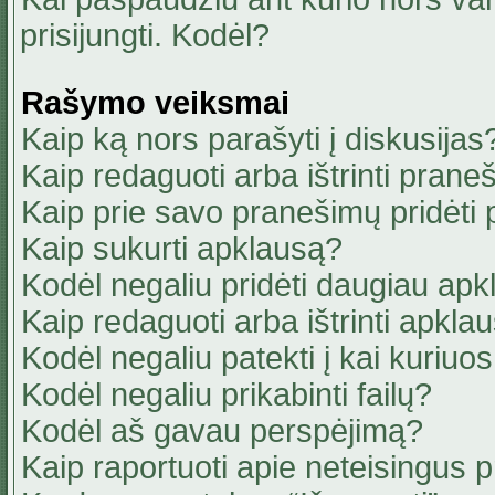
prisijungti. Kodėl?
Rašymo veiksmai
Kaip ką nors parašyti į diskusijas
Kaip redaguoti arba ištrinti pran
Kaip prie savo pranešimų pridėti
Kaip sukurti apklausą?
Kodėl negaliu pridėti daugiau ap
Kaip redaguoti arba ištrinti apkla
Kodėl negaliu patekti į kai kuriu
Kodėl negaliu prikabinti failų?
Kodėl aš gavau perspėjimą?
Kaip raportuoti apie neteisingus