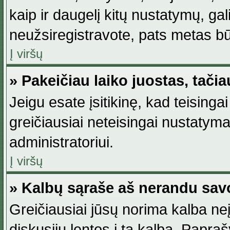
kaip ir daugelį kitų nustatymų, gali 
neužsiregistravote, pats metas būt
Į viršų
» Pakeičiau laiko juostas, tačia
Jeigu esate įsitikinę, kad teisingai
greičiausiai neteisingai nustatymas
administratoriui.
Į viršų
» Kalbų sąraše aš nerandu sav
Greičiausiai jūsų norima kalba neį
diskusijų lentos į tą kalbą. Papraš