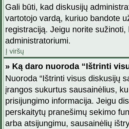
Gali būti, kad diskusijų administ
vartotojo vardą, kuriuo bandote užsi
registraciją. Jeigu norite sužinoti
administratoriumi.
Į viršų
» Ką daro nuoroda “Ištrinti vis
Nuoroda “Ištrinti visus diskusijų
įrangos sukurtus sausainėlius, ku
prisijungimo informacija. Jeigu disk
perskaitytų pranešimų sekimo funkc
arba atsijungimu, sausainėlių ištr