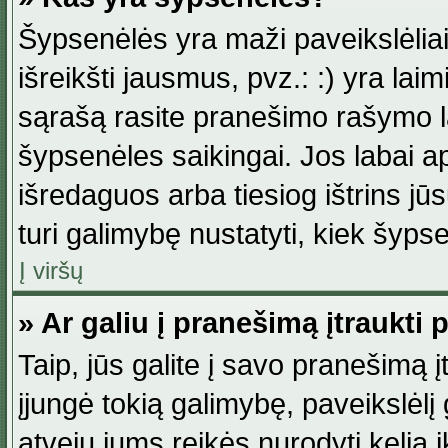
Šypsenėlės yra maži paveikslėlia
išreikšti jausmus, pvz.: :) yra lai
sąrašą rasite pranešimo rašymo la
šypsenėles saikingai. Jos labai 
išredaguos arba tiesiog ištrins jū
turi galimybę nustatyti, kiek šyp
Į viršų
» Ar galiu į pranešimą įtraukti 
Taip, jūs galite į savo pranešimą į
įjungė tokią galimybę, paveikslėlį g
atveju jums reikės nurodyti kelią i