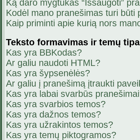
Ką daro mygtukas “Išsaugoti” pr
Kodėl mano pranešimas turi būti p
Kaip priminti apie kurią nors ma
Teksto formavimas ir temų tipa
Kas yra BBKodas?
Ar galiu naudoti HTML?
Kas yra šypsenėlės?
Ar galiu į pranešimą įtraukti pavei
Kas yra labai svarbūs pranešima
Kas yra svarbios temos?
Kas yra dažnos temos?
Kas yra užrakintos temos?
Kas yra temų piktogramos?