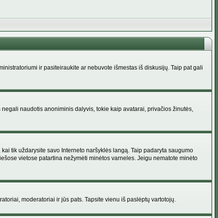
administratoriumi ir pasiteiraukite ar nebuvote išmestas iš diskusijų. Taip pat gali
 negali naudotis anoniminis dalyvis, tokie kaip avatarai, privačios žinutės,
s, kai tik uždarysite savo Interneto naršyklės langą. Taip padaryta saugumo
 viešose vietose patartina nežymėti minėtos varneles. Jeigu nematote minėto
ratoriai, moderatoriai ir jūs pats. Tapsite vienu iš paslėptų vartotojų.