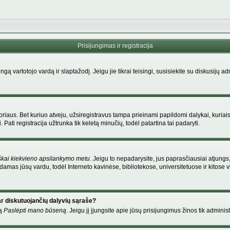
Prisijungimas ir registracija
singą vartotojo vardą ir slaptažodį. Jeigu jie tikrai teisingi, susisiekite su diskusijų 
riaus. Bet kuriuo atveju, užsiregistravus tampa prieinami papildomi dalykai, kuriais
Pati registracija užtrunka tik keletą minučių, todėl patartina tai padaryti.
škai kiekvieno apsilankymo metu
. Jeigu to nepadarysite, jus paprasčiausiai atjung
amas jūsų vardu, todėl Interneto kavinėse, bibliotekose, universitetuose ir kitose
ar diskutuojančių dalyvių sąraše?
mą
Paslėpti mano būseną
. Jeigu jį įjungsite apie jūsų prisijungimus žinos tik administ