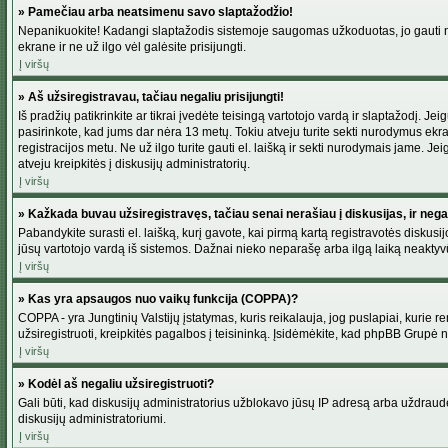
» Pamečiau arba neatsimenu savo slaptažodžio!
Nepanikuokite! Kadangi slaptažodis sistemoje saugomas užkoduotas, jo gauti neį
ekrane ir ne už ilgo vėl galėsite prisijungti.
Į viršų
» Aš užsiregistravau, tačiau negaliu prisijungti!
Iš pradžių patikrinkite ar tikrai įvedėte teisingą vartotojo vardą ir slaptažodį. J
pasirinkote, kad jums dar nėra 13 metų. Tokiu atveju turite sekti nurodymus ekran
registracijos metu. Ne už ilgo turite gauti el. laišką ir sekti nurodymais jame. 
atveju kreipkitės į diskusijų administratorių.
Į viršų
» Kažkada buvau užsiregistravęs, tačiau senai nerašiau į diskusijas, ir negali
Pabandykite surasti el. laišką, kurį gavote, kai pirmą kartą registravotės diskusijo
jūsų vartotojo vardą iš sistemos. Dažnai nieko neparašę arba ilgą laiką neaktyvū
Į viršų
» Kas yra apsaugos nuo vaikų funkcija (COPPA)?
COPPA - yra Jungtinių Valstijų įstatymas, kuris reikalauja, jog puslapiai, kurie r
užsiregistruoti, kreipkitės pagalbos į teisininką. Įsidėmėkite, kad phpBB Grupė net
Į viršų
» Kodėl aš negaliu užsiregistruoti?
Gali būti, kad diskusijų administratorius užblokavo jūsų IP adresą arba uždraudė v
diskusijų administratoriumi.
Į viršų