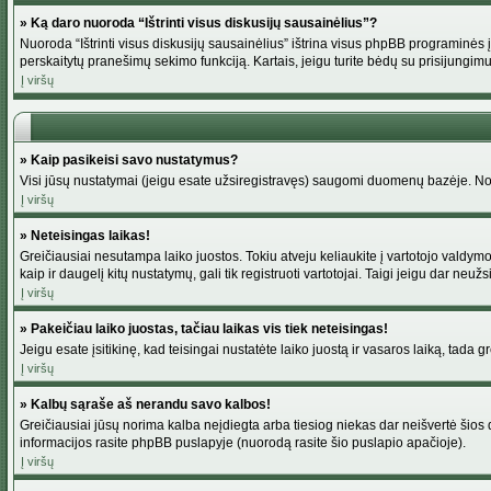
» Ką daro nuoroda “Ištrinti visus diskusijų sausainėlius”?
Nuoroda “Ištrinti visus diskusijų sausainėlius” ištrina visus phpBB programinės į
perskaitytų pranešimų sekimo funkciją. Kartais, jeigu turite bėdų su prisijungimu
Į viršų
» Kaip pasikeisi savo nustatymus?
Visi jūsų nustatymai (jeigu esate užsiregistravęs) saugomi duomenų bazėje. Norė
Į viršų
» Neteisingas laikas!
Greičiausiai nesutampa laiko juostos. Tokiu atveju keliaukite į vartotojo valdymo pu
kaip ir daugelį kitų nustatymų, gali tik registruoti vartotojai. Taigi jeigu dar neuž
Į viršų
» Pakeičiau laiko juostas, tačiau laikas vis tiek neteisingas!
Jeigu esate įsitikinę, kad teisingai nustatėte laiko juostą ir vasaros laiką, tada 
Į viršų
» Kalbų sąraše aš nerandu savo kalbos!
Greičiausiai jūsų norima kalba neįdiegta arba tiesiog niekas dar neišvertė šios d
informacijos rasite phpBB puslapyje (nuorodą rasite šio puslapio apačioje).
Į viršų