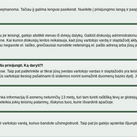
manoma. Tačiau jį galima lengvai pasikeisti. Nueikite į prisijungimo langą ir pas
eigu jie teisingi, galėjo atsitikti vienas iš dviejų dalykų. Galbūt diskusijų administr
e. Kai kurios diskusijų lentos reikalauja, kad jūsų vartotojo vardą ir slaptažodį akt
Jeigu negavote el. laiško, greičiausiai nurodėte neteisingą el. pašto adresą arba jūsų
u prisijungti. Ką daryti?!
se. Taip pat patikrinkite ar tikrai jūsų įvestas vartotojo vardas ir slaptažodis yra teis
s vartotojai tiesiog pašalinami iš sistemos norint sumažinti duomenų bazės dydį. Jeig
enka informaciją iš asmenų neturinčių 13 metų, turi tam turėti raštišką tėvų ar globėj
eikia jokių teisinių patarimų, išskyrus tuos, kurie išvardinti apačioje.
artotojo vardą, kuriuo bandote užsiregistruoti. Taip pat jis galėjo apskritai išjungti 