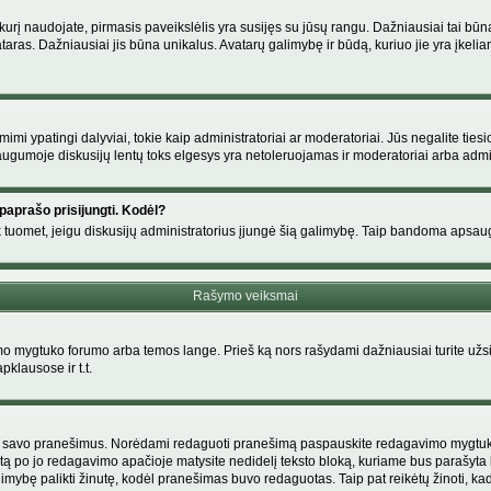
s, kurį naudojate, pirmasis paveikslėlis yra susijęs su jūsų rangu. Dažniausiai tai bū
ataras. Dažniausiai jis būna unikalus. Avatarų galimybę ir būdą, kuriuo jie yra įkeliam
i ypatingi dalyviai, tokie kaip administratoriai ar moderatoriai. Jūs negalite tiesi
gumoje diskusijų lentų toks elgesys yra netoleruojamas ir moderatoriai arba admin
paprašo prisijungti. Kodėl?
ir tik tuomet, jeigu diskusijų administratorius įjungė šią galimybę. Taip bandoma aps
Rašymo veiksmai
 mygtuko forumo arba temos lange. Prieš ką nors rašydami dažniausiai turite užsir
pklausose ir t.t.
i tik savo pranešimus. Norėdami redaguoti pranešimą paspauskite redagavimo mygtuką v
tą po jo redagavimo apačioje matysite nedidelį teksto bloką, kuriame bus parašyt
ybę palikti žinutę, kodėl pranešimas buvo redaguotas. Taip pat reikėtų žinoti, kad pa