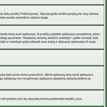
elę šalia punkto
Pridėti parašą
. Taip pat galite pridėti parašą prie visų rašomų
 minėto punkto pranešimo rašymo lange.
rite teisių kurti apklausas. Iš pradžių įrašykite apklausos pavadinimą, toliau
udoję parametru “Atsakymų variantų skaičius vartotojui”, galite nurodyti, kiek
dyti ar vartotojai galės atšaukti savo balsą ir dalyvauti apklausoje iš naujo.
uką šalia pirmo temos pranešimo. Ištrinti apklausą arba keisti apklausos
 saugo apklausą nuo nesąžiningo apklausos atsakymų variantų keitimo jai
l dėl priėjimo prie šių specialių forumų turėtumėte kreiptis į juos.