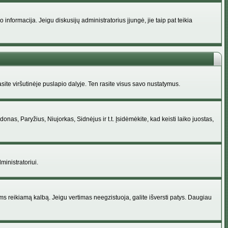
nformacija. Jeigu diskusijų administratorius įjungė, jie taip pat teikia
ite viršutinėje puslapio dalyje. Ten rasite visus savo nustatymus.
donas, Paryžius, Niujorkas, Sidnėjus ir t.t. Įsidėmėkite, kad keisti laiko juostas,
ministratoriui.
jums reikiamą kalbą. Jeigu vertimas neegzistuoja, galite išversti patys. Daugiau