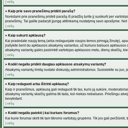
Į viršų
» Kaip prie savo pranešimų pridėti parašą?
Norėdami prie pranešimų pridėti parašą iš pradžių turite jį susikurti per vartot
pranešimų. Tai galite padaryti įjungę atitinkamą nustatymą savo aprašyme. Net 
Į viršų
» Kaip sukurti apklausą?
Kai pradedate naują temą (arba redaguojate naujos temos pirmąją žinutę), apačio
įrašykite bent du apklausos atsakymų variantus, už kuriuos balsuos apklausos dal
atsakymų variantų galės pasirinkti vartotojas apklausos metu, dienų skaičių, kiek
Į viršų
» Kodėl negaliu pridėti daugiau apklausos atsakymų variantų?
Atsakymų variantų limitą nustato diskusijų administratorius. Susisiekite su juo,
Į viršų
» Kaip redaguoti arba ištrinti apklausą?
Kaip ir pranešimus, apklausą gali redaguoti tik tas, kuris ją sukūrė, moderator
atsakymų variantų skaičių galima tik tada, kol niekas nebalsavo. Priešingu atve
bevykstant.
Į viršų
» Kodėl negaliu patekti į kai kuriuos forumus?
Kai kurie forumai skirti tik tam tikroms vartotojų grupėms. Tik jos gali peržiūrėti,
Į viršų