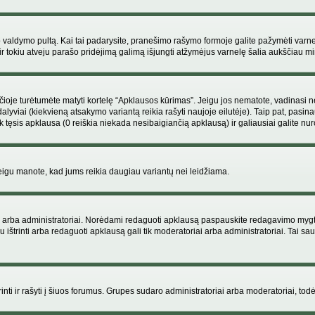
ojo valdymo pultą. Kai tai padarysite, pranešimo rašymo formoje galite pažymėti varn
ir tokiu atveju parašo pridėjimą galimą išjungti atžymėjus varnelę šalia aukščiau
je turėtumėte matyti kortelę “Apklausos kūrimas”. Jeigu jos nematote, vadinasi netu
yviai (kiekvieną atsakymo variantą reikia rašyti naujoje eilutėje). Taip pat, pasina
 tęsis apklausa (0 reiškia niekada nesibaigiančią apklausą) ir galiausiai galite nuro
 jeigu manote, kad jums reikia daugiau variantų nei leidžiama.
iai arba administratoriai. Norėdami redaguoti apklausą paspauskite redagavimo mygt
ju ištrinti arba redaguoti apklausą gali tik moderatoriai arba administratoriai. Tai
 trinti ir rašyti į šiuos forumus. Grupes sudaro administratoriai arba moderatoriai, todė