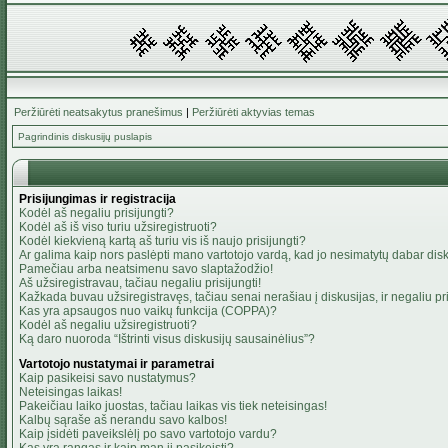
Peržiūrėti neatsakytus pranešimus
|
Peržiūrėti aktyvias temas
Pagrindinis diskusijų puslapis
Prisijungimas ir registracija
Kodėl aš negaliu prisijungti?
Kodėl aš iš viso turiu užsiregistruoti?
Kodėl kiekvieną kartą aš turiu vis iš naujo prisijungti?
Ar galima kaip nors paslėpti mano vartotojo vardą, kad jo nesimatytų dabar dis
Pamečiau arba neatsimenu savo slaptažodžio!
Aš užsiregistravau, tačiau negaliu prisijungti!
Kažkada buvau užsiregistravęs, tačiau senai nerašiau į diskusijas, ir negaliu pris
Kas yra apsaugos nuo vaikų funkcija (COPPA)?
Kodėl aš negaliu užsiregistruoti?
Ką daro nuoroda “Ištrinti visus diskusijų sausainėlius”?
Vartotojo nustatymai ir parametrai
Kaip pasikeisi savo nustatymus?
Neteisingas laikas!
Pakeičiau laiko juostas, tačiau laikas vis tiek neteisingas!
Kalbų sąraše aš nerandu savo kalbos!
Kaip įsidėti paveikslėlį po savo vartotojo vardu?