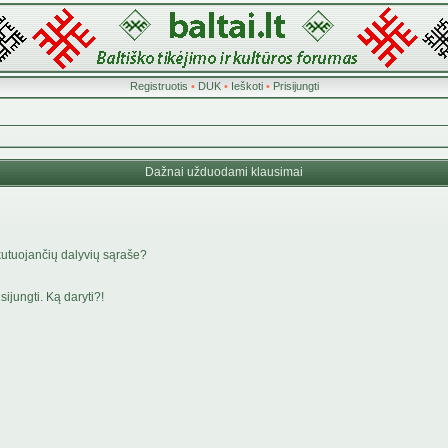
Registruotis
•
DUK
•
Ieškoti
•
Prisijungti
Dažnai užduodami klausimai
kutuojančių dalyvių sąraše?
ijungti. Ką daryti?!