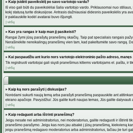
» Kaip įsidėti paveikslėlį po savo vartotojo vardu?
Iš viso gali būti du paveikslėliai šalia vartotojo vardo. Priklausomai nuo stiliau
kokį statusą turite diskusijose. Antrasis dažniausiai didesnis paveikslėlis yra av
ir paklauskite kodėl avatarai buvo išjungti.
Į viršų
» Kas yra rangas ir kaip man jį pasikeisti?
Rangai žymi jūsų parašytų pranešimų skaičių. Taip pat specialiais rangais pažymim
Nerašinėkite nereikalingų pranešimų vien tam, kad pakeltumėte savo rangą. Dau
Į viršų
» Kai paspaudžiu ant kurio nors vartotojo elektroninio pašto adreso, manęs 
Tik registruoti vartotojai gali siųsti pranešimus kitiems vartotojams el. paštu, 
Į viršų
» Kaip ką nors parašyti į diskusijas?
Norėdami sukurti naują temą arba parašyti pranešimą paspauskite ant atitinkamo
ekrano apačioje. Pavyzdžiui: Jūs galite kurti naujas temas, Jūs galite dalyvauti a
Į viršų
» Kaip redaguoti arba ištrinti pranešimą?
Jeigu nesate nei administratorius, nei moderatorius, galite redaguoti ir ištrint
pranešimo parašymo. Jeigu kas nors jau atsakė į jūsų pranešimą, kiekvieną kar
jeigu pranešimą redagavo moderatorius arba administratorius, tačiau jie turi galim