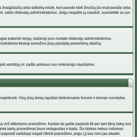
na žvaigždučių arba taškelių eilutė, kuri parodo kiek žinučių jūs esat parašę arba
i, valdo diskusijų administratorius. Jeigu negalite jų naudoti, susisiekite su juo
ogiai pakeisti rangų, kadangi juos nustato diskusijų administratorius.
istratoriai tiesiog sumažins jūsų parašytų pranešimų skaičių.
augoti vartotojų el. pašto adresus nuo neteisingo naudojimo.
egistruoti. Visų jūsų teisių sąrašas kiekviename forume ir temoje nurodytas
irš atitinkamo pranešimo. Kartais tai galite padaryti tik per tam tikrą laiką nuo
a kiek kartų pranešimas buvo redaguotas ir kada. Šis blokas nebus rodomas
prasti vartotojai negali ištrinti pranešimo, jeigu į jį kas nors jau atsakė.