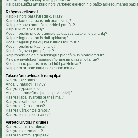
Kas yra rangas ir kaip man jį pasikeisti?
Kai paspaudžiu ant kurio nors vartotojo elektroninio pašto adreso, manęs papra
Rašymo veiksmai
Kaip ką nors parašyti į diskusijas?
Kaip redaguoti arba ištrinti pranešimą?
Kaip prie savo pranešimų pridėti parašą?
Kaip sukurti apklausą?
Kodėl negaliu pridėti daugiau apklausos atsakymų variantų?
Kaip redaguoti arba ištrinti apklausą?
Kodėl negaliu patekti į kai kuriuos forumus?
Kodėl negaliu prikabinti failų?
Kodėl aš gavau perspėjimą?
Kaip raportuoti apie neteisingus pranešimus moderatoriui?
Ką daro mygtukas “Išsaugoti” pranešimo rašymo lange?
Kodėl mano pranešimas turi būti patvirtintas?
Kaip priminti apie kurią nors mano temą?
Teksto formavimas ir temų tipai
Kas yra BBKodas?
Ar galiu naudoti HTML?
Kas yra šypsenėlės?
Ar galiu į pranešimą įtraukti paveikslėlį?
Kas yra labai svarbūs pranešimai?
Kas yra svarbios temos?
Kas yra dažnos temos?
Kas yra užrakintos temos?
Kas yra temų piktogramos?
Vartotojų lygiai ir grupės
Kas yra administratoriai?
Kas yra moderatoriai?
Kas yra vartotojų grupės?