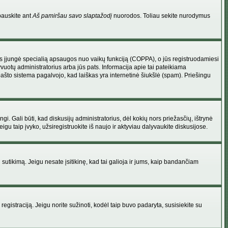
pauskite ant
Aš pamiršau savo slaptažodį
nuorodos. Toliau sekite nurodymus
atorius įjungė specialią apsaugos nuo vaikų funkciją (COPPA), o jūs registruodamiesi
yvuotų administratorius arba jūs pats. Informacija apie tai pateikiama
 pašto sistema pagalvojo, kad laiškas yra internetinė šiukšlė (spam). Priešingu
ingi. Gali būti, kad diskusijų administratorius, dėl kokių nors priežasčių, ištrynė
u taip įvyko, užsiregistruokite iš naujo ir aktyviau dalyvaukite diskusijose.
ų sutikimą. Jeigu nesate įsitikinę, kad tai galioja ir jums, kaip bandančiam
registraciją. Jeigu norite sužinoti, kodėl taip buvo padaryta, susisiekite su