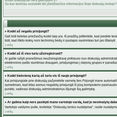
Kodėl diskusijose nėra galimybės X?
Su kuo turėčiau susisiekti dėl įžeidžiančios informacijos šioje diskusijų lentoje?
» Kodėl aš negaliu prisijungti?
Gali būti keletas priežasčių kodėl taip yra. Iš pradžių įsitikinkite, kad įvedėte tei
būti, kad iškilo kokių nors techninių bėdų ir puslapio savininkas turi jas ištaisyti.
Į viršų
» Kodėl aš iš viso turiu užsiregistruoti?
Ar galite rašyti pranešimus neužsiregistravę priklauso nuo diskusijų administrato
elektroninio pašto siuntimas draugam, prisijungimas į dalyvių grupes ir panašiai. 
Į viršų
» Kodėl kiekvieną kartą aš turiu vis iš naujo prisijungti?
Kai prisijungiate prie diskusijų pažymėkite varnelę ties
Prijungti mane automati
sumetimais, kad kitas asmuo negalėtų prisijungti iš jūsų kompiuterio pasinaudod
punkto, vadinasi diskusijų administratorius išjungė šią galimybę.
Į viršų
» Ar galima kaip nors paslėpti mano vartotojo vardą, kad jo nesimatytų dab
Vartotojo valdymo pulte, kortelėje “Diskusijų lentos nustatymai”, rasite nustaty
Į viršų