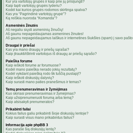
Kur yra vartotojų grupės ir kaip prie jų prisijungti?
Kaip tapti vartotojų grupės lyderiu?
Kodėl kai kurios grupės rodomos skirtinga spalva?
Kas yra “Pagrindinė vartotojų grupė”?
Ką reiškia nuoroda “Komanda”?
Asmeninės žinutės
Aš negaliu siųsti asmeninių žinučių!
Aš gaunu nepageidaujamas asmenines žinutes!
Aš gaunu nepageidaujamus laiškus ir internetines šiukšles (spam) į savo pašto 
Draugai ir priešai
Kas yra mano draugų ir priešų sąrašai?
Kaip įtraukti/ištrinti vartotojus iš draugų ar priešų sąrašo?
Paieška forume
Kaip ieškoti forume ar forumuose?
Kodėl mano paieška nerado jokių rezultatų?
Kodėl vykdant paiešką rodo tik tuščią puslapį!?
Kaip ieškoti diskusijų dalyvių?
Kaip surasti mano paties pranešimus ir temas?
Temų prenumeravimas ir žymėjimas
Kuo skiriasi prenumeravimas ir žymėjimas?
Kaip užsiprenumeruoti forumą arba temą?
Kaip atsisakyti prenumeratos?
Prikabinti failai
Kokius failus galiu prikabinti šioje diskusijų lentoje?
Kaip surasti visus mano prikabintus failus?
Informacija apie phpBB 3
Kas parašė šią diskusijų lentą?