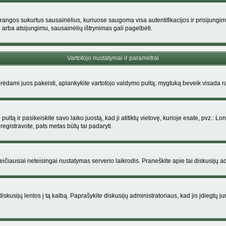
rangos sukurtus sausainėlius, kuriuose saugoma visa autentifikacijos ir prisijungimo i
 arba atsijungimu, sausainėlių ištrynimas gali pagelbėti.
Vartotojo nustatymai ir parametrai
dami juos pakeisti, aplankykite vartotojo valdymo pultą; mygtuką beveik visada ras
ltą ir pasikeiskite savo laiko juostą, kad ji atitiktų vietovę, kurioje esate, pvz.: Lon
siregistravote, pats metas būtų tai padaryti.
greičiausiai neteisingai nustatymas serverio laikrodis. Praneškite apie tai diskusijų ad
iskusijų lentos į tą kalbą. Paprašykite diskusijų administratoriaus, kad jis įdiegtų 