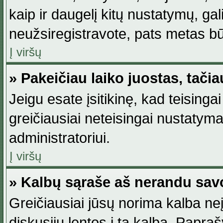
kaip ir daugelį kitų nustatymų, gali 
neužsiregistravote, pats metas būt
Į viršų
» Pakeičiau laiko juostas, tačia
Jeigu esate įsitikinę, kad teisingai
greičiausiai neteisingai nustatymas
administratoriui.
Į viršų
» Kalbų sąraše aš nerandu sav
Greičiausiai jūsų norima kalba neį
diskusijų lentos į tą kalbą. Papraš