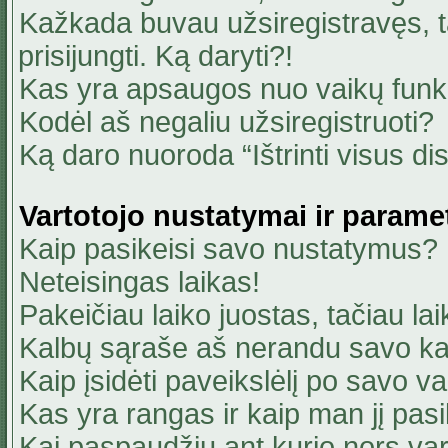
Kažkada buvau užsiregistravęs, ta
prisijungti. Ką daryti?!
Kas yra apsaugos nuo vaikų fun
Kodėl aš negaliu užsiregistruoti?
Ką daro nuoroda “Ištrinti visus di
Vartotojo nustatymai ir parame
Kaip pasikeisi savo nustatymus?
Neteisingas laikas!
Pakeičiau laiko juostas, tačiau lai
Kalbų sąraše aš nerandu savo ka
Kaip įsidėti paveikslėlį po savo v
Kas yra rangas ir kaip man jį pasi
Kai paspaudžiu ant kurio nors va