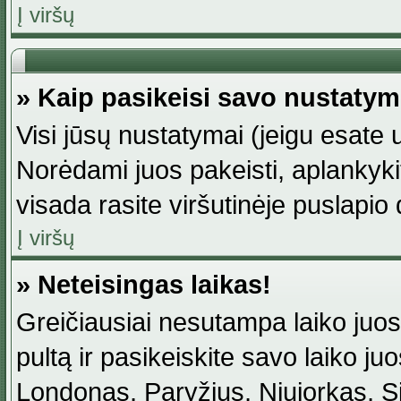
Į viršų
» Kaip pasikeisi savo nustaty
Visi jūsų nustatymai (jeigu esat
Norėdami juos pakeisti, aplankyki
visada rasite viršutinėje puslapio
Į viršų
» Neteisingas laikas!
Greičiausiai nesutampa laiko juost
pultą ir pasikeiskite savo laiko juos
Londonas, Paryžius, Niujorkas, Sidn