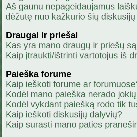
Aš gaunu nepageidaujamus laiškus
dėžutę nuo kažkurio šių diskusijų 
Draugai ir priešai
Kas yra mano draugų ir priešų są
Kaip įtraukti/ištrinti vartotojus i
Paieška forume
Kaip ieškoti forume ar forumuose
Kodėl mano paieška nerado jokių 
Kodėl vykdant paiešką rodo tik tu
Kaip ieškoti diskusijų dalyvių?
Kaip surasti mano paties praneši