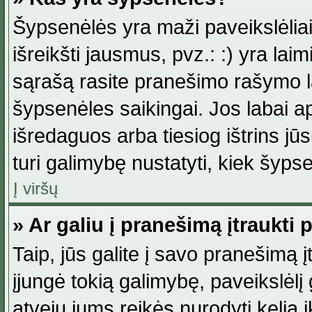
Šypsenėlės yra maži paveikslėlia
išreikšti jausmus, pvz.: :) yra lai
sąrašą rasite pranešimo rašymo la
šypsenėles saikingai. Jos labai 
išredaguos arba tiesiog ištrins jū
turi galimybę nustatyti, kiek šyp
Į viršų
» Ar galiu į pranešimą įtraukti 
Taip, jūs galite į savo pranešimą į
įjungė tokią galimybę, paveikslėlį g
atveju jums reikės nurodyti kelią i