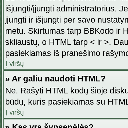
išjungti/įjungti administratorius. J
įjungti ir išjungti per savo nust
metu. Skirtumas tarp BBKodo ir H
skliaustų, o HTML tarp < ir >. Da
pasiekiamas iš pranešimo rašymo
Į viršų
» Ar galiu naudoti HTML?
Ne. Rašyti HTML kodų šioje disku
būdų, kuris pasiekiamas su HTML
Į viršų
» Kas yra šypsenėlės?