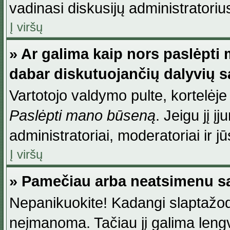
vadinasi diskusijų administratoriu
Į viršų
» Ar galima kaip nors paslėpti
dabar diskutuojančių dalyvių 
Vartotojo valdymo pulte, kortelėje
Paslėpti mano būseną
. Jeigu jį į
administratoriai, moderatoriai ir j
Į viršų
» Pamečiau arba neatsimenu sa
Nepanikuokite! Kadangi slaptažod
neįmanoma. Tačiau jį galima lengva