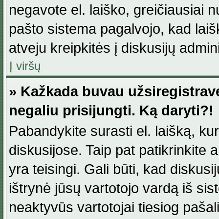
negavote el. laiško, greičiausiai 
pašto sistema pagalvojo, kad laiš
atveju kreipkitės į diskusijų admini
Į viršų
» Kažkada buvau užsiregistravęs
negaliu prisijungti. Ką daryti?!
Pabandykite surasti el. laišką, ku
diskusijose. Taip pat patikrinkite a
yra teisingi. Gali būti, kad diskus
ištrynė jūsų vartotojo vardą iš si
neaktyvūs vartotojai tiesiog paša