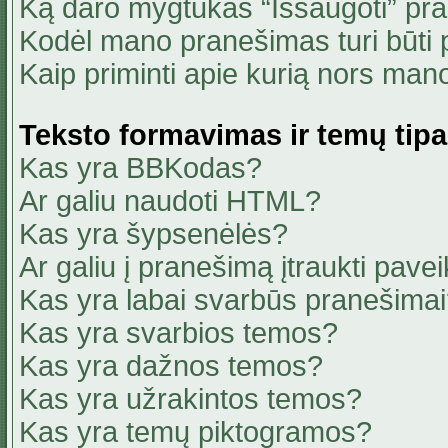
Ką daro mygtukas “Išsaugoti” pr
Kodėl mano pranešimas turi būti p
Kaip priminti apie kurią nors ma
Teksto formavimas ir temų tipa
Kas yra BBKodas?
Ar galiu naudoti HTML?
Kas yra šypsenėlės?
Ar galiu į pranešimą įtraukti pavei
Kas yra labai svarbūs pranešima
Kas yra svarbios temos?
Kas yra dažnos temos?
Kas yra užrakintos temos?
Kas yra temų piktogramos?