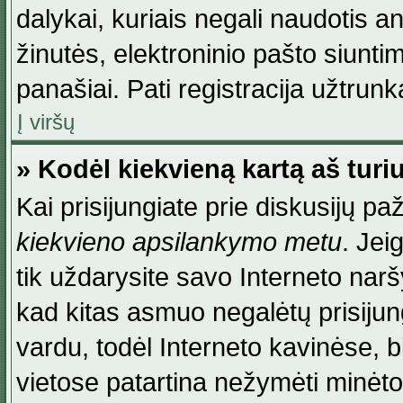
dalykai, kuriais negali naudotis an
žinutės, elektroninio pašto siunti
panašiai. Pati registracija užtrunka
Į viršų
» Kodėl kiekvieną kartą aš turiu
Kai prisijungiate prie diskusijų p
kiekvieno apsilankymo metu
. Jei
tik uždarysite savo Interneto na
kad kitas asmuo negalėtų prisiju
vardu, todėl Interneto kavinėse, b
vietose patartina nežymėti minėt