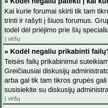
» Kodėl negaliu patekti į kai k
Kai kurie forumai skirti tik tam ti
trinti ir rašyti į šiuos forumus. G
todėl dėl priėjimo prie šių special
Į viršų
» Kodėl negaliu prikabinti failų
Teisės failų prikabinimui suteikia
Greičiausiai diskusijų administrato
arba gal tik tam tikros grupės gali 
susisiekite su diskusijų administra
Į viršų