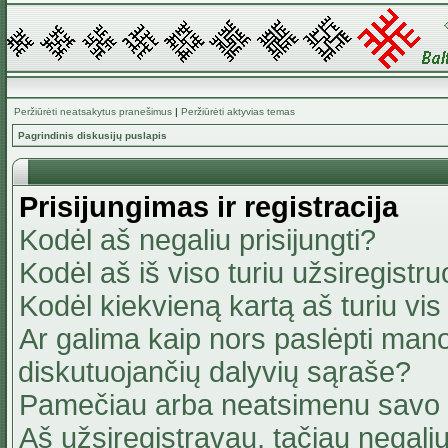
Peržiūrėti neatsakytus pranešimus
|
Peržiūrėti aktyvias temas
Pagrindinis diskusijų puslapis
Prisijungimas ir registracija
Kodėl aš negaliu prisijungti?
Kodėl aš iš viso turiu užsiregistru
Kodėl kiekvieną kartą aš turiu vis 
Ar galima kaip nors paslėpti mano
diskutuojančių dalyvių sąraše?
Pamečiau arba neatsimenu savo 
Aš užsiregistravau, tačiau negaliu 