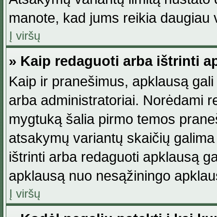
manote, kad jums reikia daugiau v
Į viršų
» Kaip redaguoti arba ištrinti 
Kaip ir pranešimus, apklausą gali 
arba administratoriai. Norėdami 
mygtuką šalia pirmo temos praneši
atsakymų variantų skaičių galima 
ištrinti arba redaguoti apklausą ga
apklausą nuo nesąžiningo apklaus
Į viršų