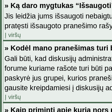
» Ką daro mygtukas “Išsaugot
Jis leidžia jums išsaugoti nebaig
pratęsti išsaugoto pranešimo rašy
Į viršų
» Kodėl mano pranešimas turi b
Gali būti, kad diskusijų administ
forume kuriame rašote turi būti pat
paskyrė jus grupei, kurios pranešim
gausite kreipdamiesi į diskusijų ad
Į viršų
» Kaip priminti apie kurią nor