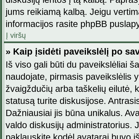
jums reikiamą kalbą. Jeigu vertim
informacijos rasite phpBB puslapy
Į viršų
» Kaip įsidėti paveikslėlį po s
Iš viso gali būti du paveikslėliai š
naudojate, pirmasis paveikslėlis y
žvaigždučių arba taškelių eilutė, 
statusą turite diskusijose. Antras
Dažniausiai jis būna unikalus. Avat
valdo diskusijų administratorius. J
paklauskite kodėl avatarai buvo iš