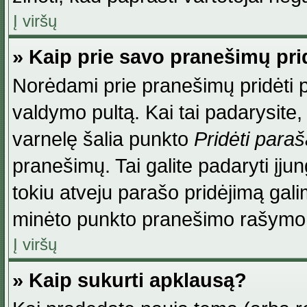
Į viršų
» Kaip prie savo pranešimų pri
Norėdami prie pranešimų pridėti par
valdymo pultą. Kai tai padarysite
varnelę šalia punkto
Pridėti para
pranešimų. Tai galite padaryti įj
tokiu atveju parašo pridėjimą gal
minėto punkto pranešimo rašymo
Į viršų
» Kaip sukurti apklausą?