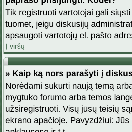
paprašo prisijungti. Kodėl?
Tik registruoti vartotojai gali siųs
tuomet, jeigu diskusijų administr
apsaugoti vartotojų el. pašto adr
Į viršų
» Kaip ką nors parašyti į disku
Norėdami sukurti naują temą arba
mygtuko forumo arba temos lange.
užsiregistruoti. Visų jūsų teisių
ekrano apačioje. Pavyzdžiui: Jūs g
apklausose ir t.t.