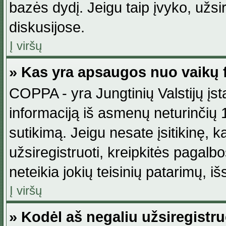
bazės dydį. Jeigu taip įvyko, užsir
diskusijose.
Į viršų
» Kas yra apsaugos nuo vaikų 
COPPA - yra Jungtinių Valstijų įst
informaciją iš asmenų neturinčių 1
sutikimą. Jeigu nesate įsitikinę, k
užsiregistruoti, kreipkitės pagalb
neteikia jokių teisinių patarimų, iš
Į viršų
» Kodėl aš negaliu užsiregistru