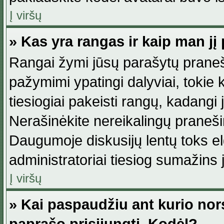
Į viršų
» Kas yra rangas ir kaip man jį 
Rangai žymi jūsų parašytų praneši
pažymimi ypatingi dalyviai, tokie 
tiesiogiai pakeisti rangų, kadangi 
Nerašinėkite nereikalingų praneš
Daugumoje diskusijų lentų toks e
administratoriai tiesiog sumažins
Į viršų
» Kai paspaudžiu ant kurio nor