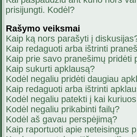
prisijungti. Kodėl?
Rašymo veiksmai
Kaip ką nors parašyti į diskusijas
Kaip redaguoti arba ištrinti pran
Kaip prie savo pranešimų pridėti
Kaip sukurti apklausą?
Kodėl negaliu pridėti daugiau ap
Kaip redaguoti arba ištrinti apkla
Kodėl negaliu patekti į kai kuriu
Kodėl negaliu prikabinti failų?
Kodėl aš gavau perspėjimą?
Kaip raportuoti apie neteisingus