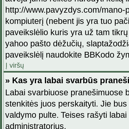
http://www.pavyzdys.com/mano-pave
kompiuterį (nebent jis yra tuo pačiu
paveikslėlio kuris yra už tam tikr
yahoo pašto dėžučių, slaptažodžia
paveikslėlį naudokite BBKodo žym
Į viršų
» Kas yra labai svarbūs praneš
Labai svarbiuose pranešimuose būn
stenkitės juos perskaityti. Jie bus
valdymo pulte. Teises rašyti labai
administratorius.