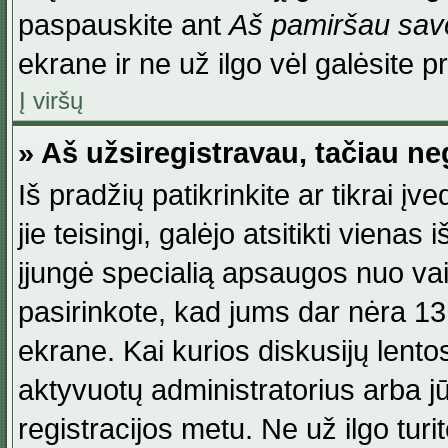
paspauskite ant
Aš pamiršau savo
ekrane ir ne už ilgo vėl galėsite pri
Į viršų
» Aš užsiregistravau, tačiau neg
Iš pradžių patikrinkite ar tikrai įv
jie teisingi, galėjo atsitikti viena
įjungė specialią apsaugos nuo va
pasirinkote, kad jums dar nėra 13
ekrane. Kai kurios diskusijų lentos
aktyvuotų administratorius arba jū
registracijos metu. Ne už ilgo turi