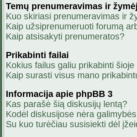
Temų prenumeravimas ir žymė
Kuo skiriasi prenumeravimas ir 
Kaip užsiprenumeruoti forumą ar
Kaip atsisakyti prenumeratos?
Prikabinti failai
Kokius failus galiu prikabinti šioje
Kaip surasti visus mano prikabint
Informacija apie phpBB 3
Kas parašė šią diskusijų lentą?
Kodėl diskusijose nėra galimybė
Su kuo turėčiau susisiekti dėl įžei