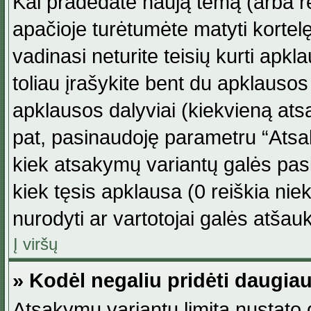
Kai pradedate naują temą (arba r
apačioje turėtumėte matyti kortel
vadinasi neturite teisių kurti apk
toliau įrašykite bent du apklauso
apklausos dalyviai (kiekvieną atsa
pat, pasinaudoję parametru “Atsaky
kiek atsakymų variantų galės pasi
kiek tęsis apklausa (0 reiškia niek
nurodyti ar vartotojai galės atšauk
Į viršų
» Kodėl negaliu pridėti daugi
Atsakymų variantų limitą nustato d