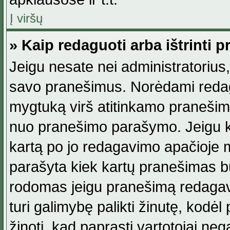
Į viršų
» Kaip redaguoti arba ištrinti 
Jeigu nesate nei administratorius, n
savo pranešimus. Norėdami reda
mygtuką virš atitinkamo pranešimo. 
nuo pranešimo parašymo. Jeigu ka
kartą po jo redagavimo apačioje m
parašyta kiek kartų pranešimas b
rodomas jeigu pranešimą redagavo
turi galimybę palikti žinutę, kodė
žinoti, kad paprasti vartotojai nega