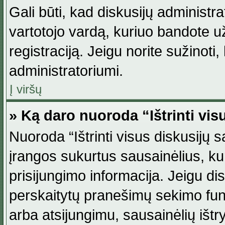
Gali būti, kad diskusijų administ
vartotojo vardą, kuriuo bandote užsi
registraciją. Jeigu norite sužinoti
administratoriumi.
Į viršų
» Ką daro nuoroda “Ištrinti vis
Nuoroda “Ištrinti visus diskusijų
įrangos sukurtus sausainėlius, ku
prisijungimo informacija. Jeigu disk
perskaitytų pranešimų sekimo funkc
arba atsijungimu, sausainėlių ištr