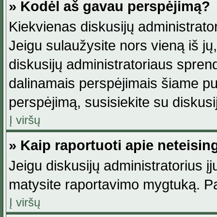
» Kodėl aš gavau perspėjimą?
Kiekvienas diskusijų administrator
Jeigu sulaužysite nors vieną iš jų,
diskusijų administratoriaus spre
dalinamais perspėjimais šiame pus
perspėjimą, susisiekite su diskusi
Į viršų
» Kaip raportuoti apie neteisi
Jeigu diskusijų administratorius į
matysite raportavimo mygtuką. Pa
Į viršų