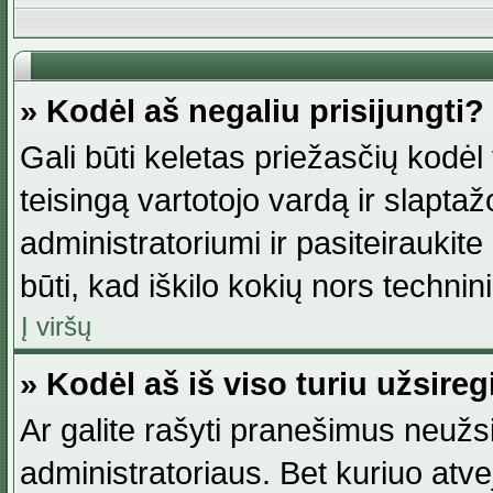
» Kodėl aš negaliu prisijungti?
Gali būti keletas priežasčių kodėl t
teisingą vartotojo vardą ir slaptažod
administratoriumi ir pasiteiraukite
būti, kad iškilo kokių nors technini
Į viršų
» Kodėl aš iš viso turiu užsireg
Ar galite rašyti pranešimus neužsi
administratoriaus. Bet kuriuo atv