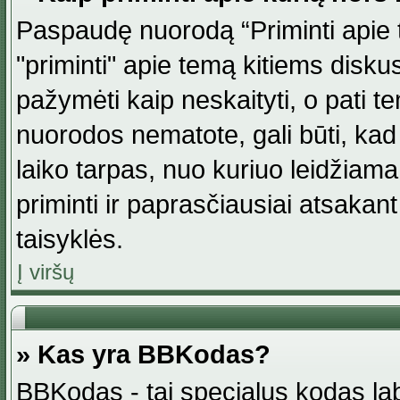
Paspaudę nuorodą “Priminti apie 
"priminti" apie temą kitiems disku
pažymėti kaip neskaityti, o pati t
nuorodos nematote, gali būti, ka
laiko tarpas, nuo kuriuo leidžiama
priminti ir paprasčiausiai atsakant į
taisyklės.
Į viršų
» Kas yra BBKodas?
BBKodas - tai specialus kodas la