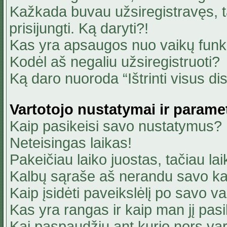
Kažkada buvau užsiregistravęs, ta
prisijungti. Ką daryti?!
Kas yra apsaugos nuo vaikų fun
Kodėl aš negaliu užsiregistruoti?
Ką daro nuoroda “Ištrinti visus di
Vartotojo nustatymai ir parame
Kaip pasikeisi savo nustatymus?
Neteisingas laikas!
Pakeičiau laiko juostas, tačiau lai
Kalbų sąraše aš nerandu savo ka
Kaip įsidėti paveikslėlį po savo v
Kas yra rangas ir kaip man jį pasi
Kai paspaudžiu ant kurio nors va