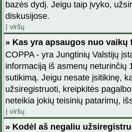
bazės dydį. Jeigu taip įvyko, užsir
diskusijose.
Į viršų
» Kas yra apsaugos nuo vaikų 
COPPA - yra Jungtinių Valstijų įst
informaciją iš asmenų neturinčių 1
sutikimą. Jeigu nesate įsitikinę, k
užsiregistruoti, kreipkitės pagalb
neteikia jokių teisinių patarimų, iš
Į viršų
» Kodėl aš negaliu užsiregistru