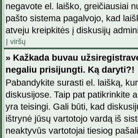
negavote el. laiško, greičiausiai 
pašto sistema pagalvojo, kad laiš
atveju kreipkitės į diskusijų admini
Į viršų
» Kažkada buvau užsiregistravęs
negaliu prisijungti. Ką daryti?!
Pabandykite surasti el. laišką, ku
diskusijose. Taip pat patikrinkite a
yra teisingi. Gali būti, kad diskus
ištrynė jūsų vartotojo vardą iš si
neaktyvūs vartotojai tiesiog paša