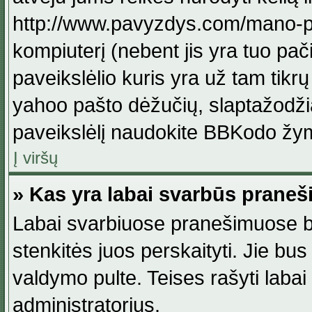
http://www.pavyzdys.com/mano-pave
kompiuterį (nebent jis yra tuo pačiu
paveikslėlio kuris yra už tam tikr
yahoo pašto dėžučių, slaptažodžia
paveikslėlį naudokite BBKodo žym
Į viršų
» Kas yra labai svarbūs praneš
Labai svarbiuose pranešimuose būn
stenkitės juos perskaityti. Jie bus
valdymo pulte. Teises rašyti labai
administratorius.