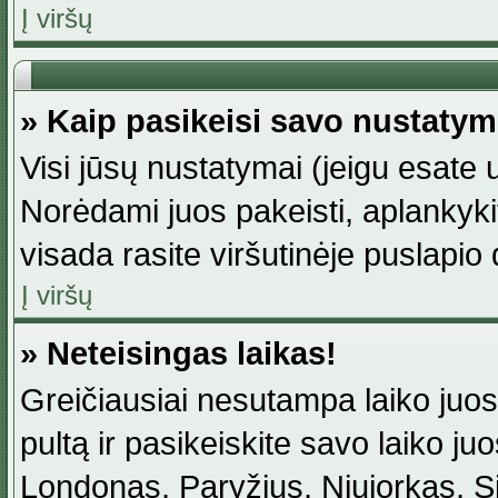
Į viršų
» Kaip pasikeisi savo nustaty
Visi jūsų nustatymai (jeigu esat
Norėdami juos pakeisti, aplankyki
visada rasite viršutinėje puslapio
Į viršų
» Neteisingas laikas!
Greičiausiai nesutampa laiko juost
pultą ir pasikeiskite savo laiko juos
Londonas, Paryžius, Niujorkas, Sidn