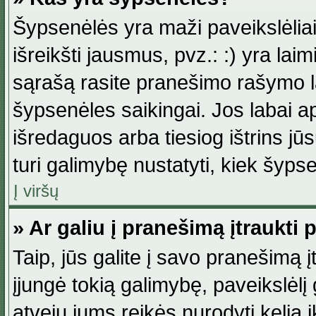
Šypsenėlės yra maži paveikslėlia
išreikšti jausmus, pvz.: :) yra lai
sąrašą rasite pranešimo rašymo la
šypsenėles saikingai. Jos labai 
išredaguos arba tiesiog ištrins jū
turi galimybę nustatyti, kiek šyp
Į viršų
» Ar galiu į pranešimą įtraukti 
Taip, jūs galite į savo pranešimą į
įjungė tokią galimybę, paveikslėlį g
atveju jums reikės nurodyti kelią i