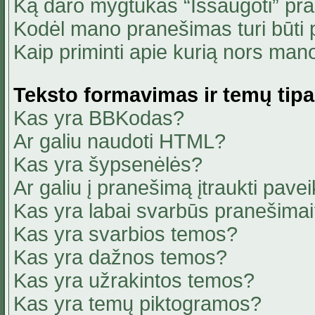
Ką daro mygtukas “Išsaugoti” pr
Kodėl mano pranešimas turi būti p
Kaip priminti apie kurią nors ma
Teksto formavimas ir temų tipa
Kas yra BBKodas?
Ar galiu naudoti HTML?
Kas yra šypsenėlės?
Ar galiu į pranešimą įtraukti pavei
Kas yra labai svarbūs pranešima
Kas yra svarbios temos?
Kas yra dažnos temos?
Kas yra užrakintos temos?
Kas yra temų piktogramos?