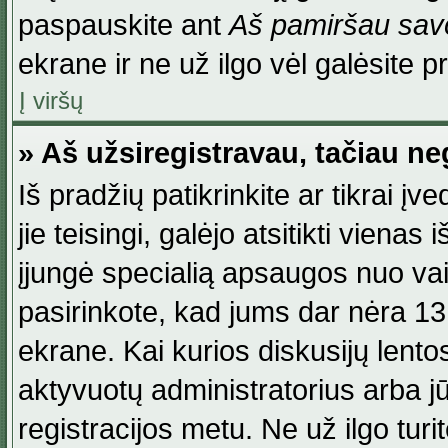
paspauskite ant
Aš pamiršau savo
ekrane ir ne už ilgo vėl galėsite pri
Į viršų
» Aš užsiregistravau, tačiau neg
Iš pradžių patikrinkite ar tikrai įv
jie teisingi, galėjo atsitikti viena
įjungė specialią apsaugos nuo va
pasirinkote, kad jums dar nėra 13
ekrane. Kai kurios diskusijų lentos
aktyvuotų administratorius arba jū
registracijos metu. Ne už ilgo turi