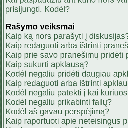
prisijungti. Kodėl?
Rašymo veiksmai
Kaip ką nors parašyti į diskusijas
Kaip redaguoti arba ištrinti pran
Kaip prie savo pranešimų pridėti
Kaip sukurti apklausą?
Kodėl negaliu pridėti daugiau ap
Kaip redaguoti arba ištrinti apkla
Kodėl negaliu patekti į kai kuriu
Kodėl negaliu prikabinti failų?
Kodėl aš gavau perspėjimą?
Kaip raportuoti apie neteisingus