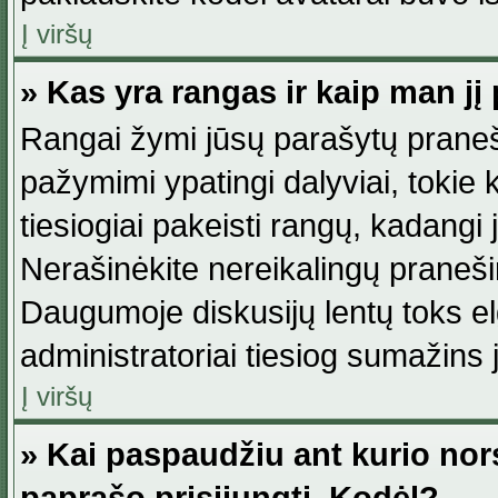
Į viršų
» Kas yra rangas ir kaip man jį 
Rangai žymi jūsų parašytų praneši
pažymimi ypatingi dalyviai, tokie 
tiesiogiai pakeisti rangų, kadangi 
Nerašinėkite nereikalingų praneš
Daugumoje diskusijų lentų toks e
administratoriai tiesiog sumažins
Į viršų
» Kai paspaudžiu ant kurio nor