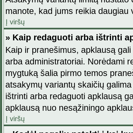
manote, kad jums reikia daugiau v
Į viršų
» Kaip redaguoti arba ištrinti 
Kaip ir pranešimus, apklausą gali 
arba administratoriai. Norėdami 
mygtuką šalia pirmo temos praneši
atsakymų variantų skaičių galima 
ištrinti arba redaguoti apklausą ga
apklausą nuo nesąžiningo apklaus
Į viršų