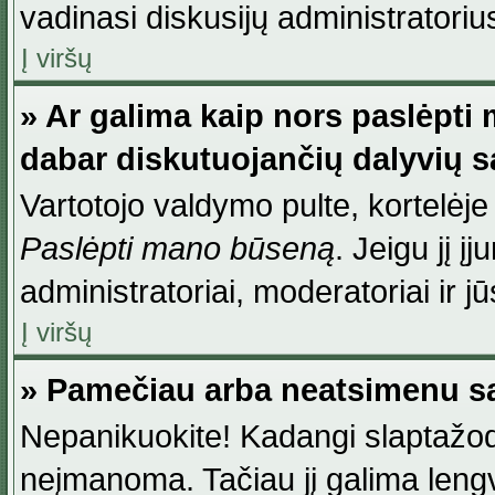
vadinasi diskusijų administratoriu
Į viršų
» Ar galima kaip nors paslėpti
dabar diskutuojančių dalyvių 
Vartotojo valdymo pulte, kortelėje
Paslėpti mano būseną
. Jeigu jį į
administratoriai, moderatoriai ir j
Į viršų
» Pamečiau arba neatsimenu sa
Nepanikuokite! Kadangi slaptažod
neįmanoma. Tačiau jį galima lengva