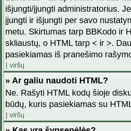
išjungti/įjungti administratorius. J
įjungti ir išjungti per savo nust
metu. Skirtumas tarp BBKodo ir H
skliaustų, o HTML tarp < ir >. Da
pasiekiamas iš pranešimo rašymo
Į viršų
» Ar galiu naudoti HTML?
Ne. Rašyti HTML kodų šioje disku
būdų, kuris pasiekiamas su HTML
Į viršų
» Kas yra šypsenėlės?