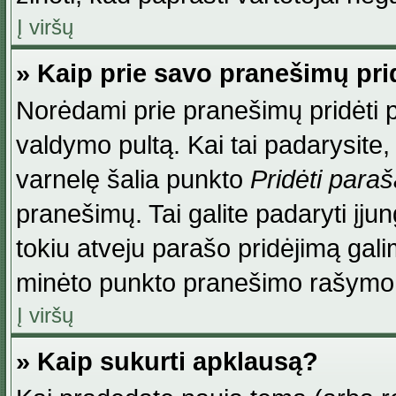
Į viršų
» Kaip prie savo pranešimų pri
Norėdami prie pranešimų pridėti par
valdymo pultą. Kai tai padarysite
varnelę šalia punkto
Pridėti para
pranešimų. Tai galite padaryti įj
tokiu atveju parašo pridėjimą gal
minėto punkto pranešimo rašymo
Į viršų
» Kaip sukurti apklausą?