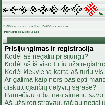
Peržiūrėti neatsakytus pranešimus
|
Peržiūrėti aktyvias temas
Pagrindinis diskusijų puslapis
Prisijungimas ir registracija
Kodėl aš negaliu prisijungti?
Kodėl aš iš viso turiu užsiregistru
Kodėl kiekvieną kartą aš turiu vis 
Ar galima kaip nors paslėpti mano
diskutuojančių dalyvių sąraše?
Pamečiau arba neatsimenu savo 
Aš užsiregistravau, tačiau negaliu 