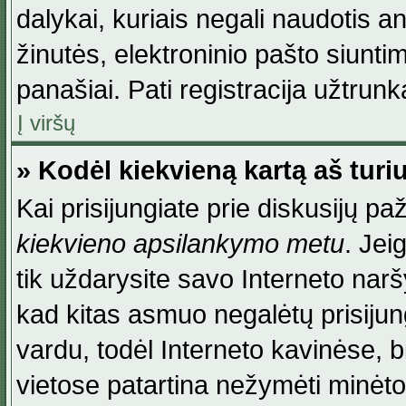
dalykai, kuriais negali naudotis an
žinutės, elektroninio pašto siunti
panašiai. Pati registracija užtrunka
Į viršų
» Kodėl kiekvieną kartą aš turiu
Kai prisijungiate prie diskusijų p
kiekvieno apsilankymo metu
. Jei
tik uždarysite savo Interneto na
kad kitas asmuo negalėtų prisiju
vardu, todėl Interneto kavinėse, b
vietose patartina nežymėti minėt