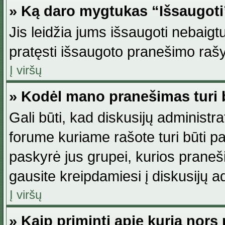
» Ką daro mygtukas “Išsaugot
Jis leidžia jums išsaugoti nebaig
pratęsti išsaugoto pranešimo rašy
Į viršų
» Kodėl mano pranešimas turi b
Gali būti, kad diskusijų administ
forume kuriame rašote turi būti pat
paskyrė jus grupei, kurios pranešim
gausite kreipdamiesi į diskusijų ad
Į viršų
» Kaip priminti apie kurią nor