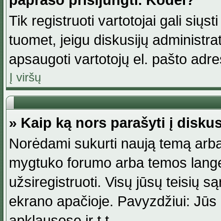
paprašo prisijungti. Kodėl?
Tik registruoti vartotojai gali siųs
tuomet, jeigu diskusijų administr
apsaugoti vartotojų el. pašto adr
Į viršų
» Kaip ką nors parašyti į disku
Norėdami sukurti naują temą arba
mygtuko forumo arba temos lange.
užsiregistruoti. Visų jūsų teisių
ekrano apačioje. Pavyzdžiui: Jūs g
apklausose ir t.t.