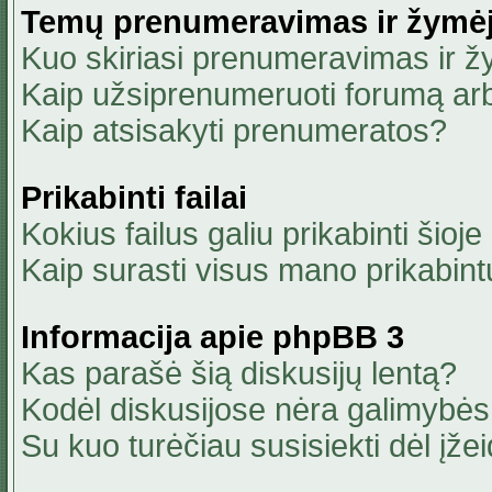
Temų prenumeravimas ir žymė
Kuo skiriasi prenumeravimas ir 
Kaip užsiprenumeruoti forumą ar
Kaip atsisakyti prenumeratos?
Prikabinti failai
Kokius failus galiu prikabinti šioje
Kaip surasti visus mano prikabint
Informacija apie phpBB 3
Kas parašė šią diskusijų lentą?
Kodėl diskusijose nėra galimybė
Su kuo turėčiau susisiekti dėl įžei