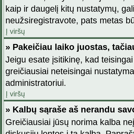
kaip ir daugelį kitų nustatymų, gali 
neužsiregistravote, pats metas būt
Į viršų
» Pakeičiau laiko juostas, tačia
Jeigu esate įsitikinę, kad teisingai
greičiausiai neteisingai nustatymas
administratoriui.
Į viršų
» Kalbų sąraše aš nerandu sav
Greičiausiai jūsų norima kalba neį
diskusijų lentos į tą kalbą. Papraš