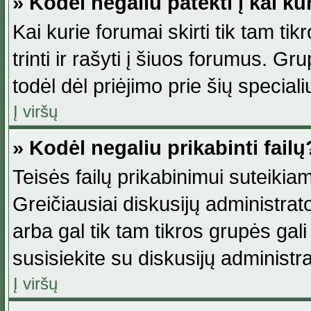
» Kodėl negaliu patekti į kai k
Kai kurie forumai skirti tik tam ti
trinti ir rašyti į šiuos forumus. G
todėl dėl priėjimo prie šių special
Į viršų
» Kodėl negaliu prikabinti failų
Teisės failų prikabinimui suteikia
Greičiausiai diskusijų administrato
arba gal tik tam tikros grupės gali 
susisiekite su diskusijų administra
Į viršų