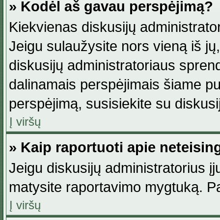
» Kodėl aš gavau perspėjimą?
Kiekvienas diskusijų administrator
Jeigu sulaužysite nors vieną iš jų,
diskusijų administratoriaus spre
dalinamais perspėjimais šiame pus
perspėjimą, susisiekite su diskusi
Į viršų
» Kaip raportuoti apie neteisi
Jeigu diskusijų administratorius į
matysite raportavimo mygtuką. Pa
Į viršų