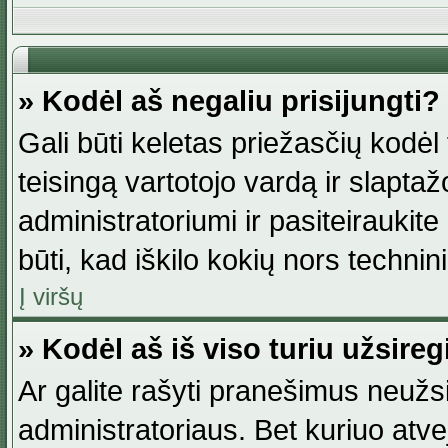
» Kodėl aš negaliu prisijungti?
Gali būti keletas priežasčių kodėl t
teisingą vartotojo vardą ir slaptažod
administratoriumi ir pasiteiraukite
būti, kad iškilo kokių nors technini
Į viršų
» Kodėl aš iš viso turiu užsireg
Ar galite rašyti pranešimus neužsi
administratoriaus. Bet kuriuo atv