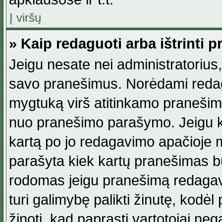
Į viršų
» Kaip redaguoti arba ištrinti 
Jeigu nesate nei administratorius, n
savo pranešimus. Norėdami reda
mygtuką virš atitinkamo pranešimo. 
nuo pranešimo parašymo. Jeigu ka
kartą po jo redagavimo apačioje m
parašyta kiek kartų pranešimas b
rodomas jeigu pranešimą redagavo
turi galimybę palikti žinutę, kodė
žinoti, kad paprasti vartotojai nega