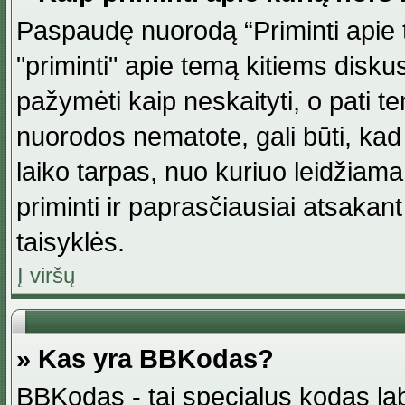
Paspaudę nuorodą “Priminti apie 
"priminti" apie temą kitiems disku
pažymėti kaip neskaityti, o pati t
nuorodos nematote, gali būti, ka
laiko tarpas, nuo kuriuo leidžiama
priminti ir paprasčiausiai atsakant į
taisyklės.
Į viršų
» Kas yra BBKodas?
BBKodas - tai specialus kodas la