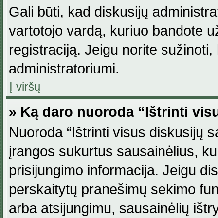
Gali būti, kad diskusijų administ
vartotojo vardą, kuriuo bandote užsi
registraciją. Jeigu norite sužinoti
administratoriumi.
Į viršų
» Ką daro nuoroda “Ištrinti vis
Nuoroda “Ištrinti visus diskusijų
įrangos sukurtus sausainėlius, ku
prisijungimo informacija. Jeigu disk
perskaitytų pranešimų sekimo funkc
arba atsijungimu, sausainėlių ištr