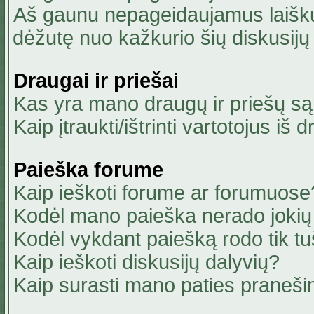
Aš gaunu nepageidaujamus laiškus
dėžutę nuo kažkurio šių diskusijų 
Draugai ir priešai
Kas yra mano draugų ir priešų są
Kaip įtraukti/ištrinti vartotojus i
Paieška forume
Kaip ieškoti forume ar forumuose
Kodėl mano paieška nerado jokių 
Kodėl vykdant paiešką rodo tik tu
Kaip ieškoti diskusijų dalyvių?
Kaip surasti mano paties praneši