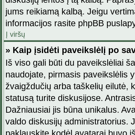
jums reikiamą kalbą. Jeigu vertim
informacijos rasite phpBB puslapy
Į viršų
» Kaip įsidėti paveikslėlį po s
Iš viso gali būti du paveikslėliai š
naudojate, pirmasis paveikslėlis y
žvaigždučių arba taškelių eilutė, 
statusą turite diskusijose. Antras
Dažniausiai jis būna unikalus. Avat
valdo diskusijų administratorius. J
paklauskite kodėl avatarai buvo iš