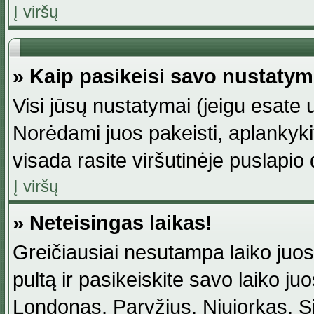
Į viršų
» Kaip pasikeisi savo nustaty
Visi jūsų nustatymai (jeigu esat
Norėdami juos pakeisti, aplankyki
visada rasite viršutinėje puslapio
Į viršų
» Neteisingas laikas!
Greičiausiai nesutampa laiko juost
pultą ir pasikeiskite savo laiko juos
Londonas, Paryžius, Niujorkas, Sidn