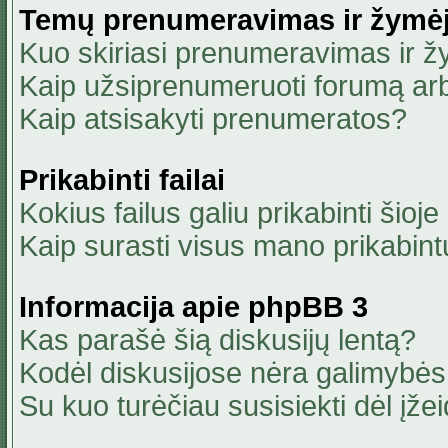
Temų prenumeravimas ir žymė
Kuo skiriasi prenumeravimas ir 
Kaip užsiprenumeruoti forumą ar
Kaip atsisakyti prenumeratos?
Prikabinti failai
Kokius failus galiu prikabinti šioje
Kaip surasti visus mano prikabint
Informacija apie phpBB 3
Kas parašė šią diskusijų lentą?
Kodėl diskusijose nėra galimybė
Su kuo turėčiau susisiekti dėl įžei