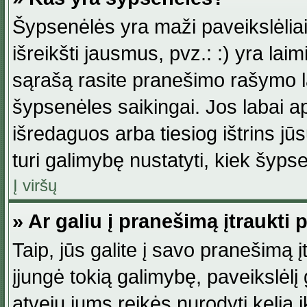
Šypsenėlės yra maži paveikslėlia
išreikšti jausmus, pvz.: :) yra lai
sąrašą rasite pranešimo rašymo la
šypsenėles saikingai. Jos labai 
išredaguos arba tiesiog ištrins jū
turi galimybę nustatyti, kiek šyp
Į viršų
» Ar galiu į pranešimą įtraukti 
Taip, jūs galite į savo pranešimą į
įjungė tokią galimybę, paveikslėlį g
atveju jums reikės nurodyti kelią i