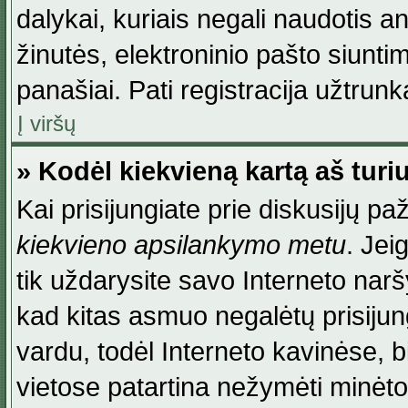
dalykai, kuriais negali naudotis an
žinutės, elektroninio pašto siunti
panašiai. Pati registracija užtrunka
Į viršų
» Kodėl kiekvieną kartą aš turiu
Kai prisijungiate prie diskusijų p
kiekvieno apsilankymo metu
. Jei
tik uždarysite savo Interneto na
kad kitas asmuo negalėtų prisiju
vardu, todėl Interneto kavinėse, b
vietose patartina nežymėti minėt