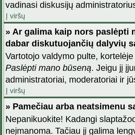
vadinasi diskusijų administratoriu
Į viršų
» Ar galima kaip nors paslėpti
dabar diskutuojančių dalyvių 
Vartotojo valdymo pulte, kortelėje
Paslėpti mano būseną
. Jeigu jį į
administratoriai, moderatoriai ir j
Į viršų
» Pamečiau arba neatsimenu sa
Nepanikuokite! Kadangi slaptažod
neįmanoma. Tačiau jį galima lengva