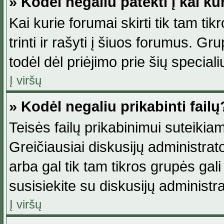
» Kodėl negaliu patekti į kai k
Kai kurie forumai skirti tik tam ti
trinti ir rašyti į šiuos forumus. G
todėl dėl priėjimo prie šių special
Į viršų
» Kodėl negaliu prikabinti failų
Teisės failų prikabinimui suteikia
Greičiausiai diskusijų administrato
arba gal tik tam tikros grupės gali 
susisiekite su diskusijų administra
Į viršų