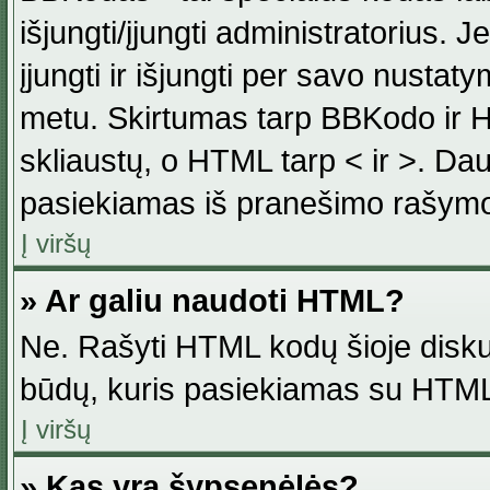
išjungti/įjungti administratorius. J
įjungti ir išjungti per savo nust
metu. Skirtumas tarp BBKodo ir H
skliaustų, o HTML tarp < ir >. Da
pasiekiamas iš pranešimo rašymo
Į viršų
» Ar galiu naudoti HTML?
Ne. Rašyti HTML kodų šioje disku
būdų, kuris pasiekiamas su HTML
Į viršų
» Kas yra šypsenėlės?