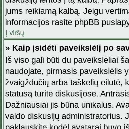
jums reikiamą kalbą. Jeigu vertim
informacijos rasite phpBB puslapy
Į viršų
» Kaip įsidėti paveikslėlį po s
Iš viso gali būti du paveikslėliai š
naudojate, pirmasis paveikslėlis y
žvaigždučių arba taškelių eilutė, 
statusą turite diskusijose. Antras
Dažniausiai jis būna unikalus. Avat
valdo diskusijų administratorius. J
paklauskite kodėl avatarai buvo iš