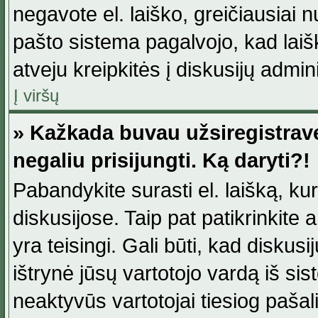
negavote el. laiško, greičiausiai 
pašto sistema pagalvojo, kad laiš
atveju kreipkitės į diskusijų admini
Į viršų
» Kažkada buvau užsiregistravęs
negaliu prisijungti. Ką daryti?!
Pabandykite surasti el. laišką, ku
diskusijose. Taip pat patikrinkite a
yra teisingi. Gali būti, kad diskus
ištrynė jūsų vartotojo vardą iš si
neaktyvūs vartotojai tiesiog paša