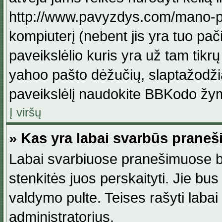
http://www.pavyzdys.com/mano-pave
kompiuterį (nebent jis yra tuo pačiu
paveikslėlio kuris yra už tam tikr
yahoo pašto dėžučių, slaptažodžia
paveikslėlį naudokite BBKodo žym
Į viršų
» Kas yra labai svarbūs praneš
Labai svarbiuose pranešimuose būn
stenkitės juos perskaityti. Jie bus
valdymo pulte. Teises rašyti labai
administratorius.