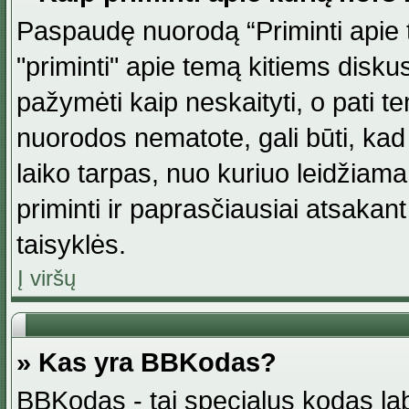
Paspaudę nuorodą “Priminti apie 
"priminti" apie temą kitiems disku
pažymėti kaip neskaityti, o pati t
nuorodos nematote, gali būti, ka
laiko tarpas, nuo kuriuo leidžiama
priminti ir paprasčiausiai atsakant į
taisyklės.
Į viršų
» Kas yra BBKodas?
BBKodas - tai specialus kodas la