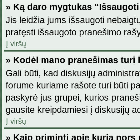
» Ką daro mygtukas “Išsaugot
Jis leidžia jums išsaugoti nebaig
pratęsti išsaugoto pranešimo rašy
Į viršų
» Kodėl mano pranešimas turi b
Gali būti, kad diskusijų administ
forume kuriame rašote turi būti pat
paskyrė jus grupei, kurios pranešim
gausite kreipdamiesi į diskusijų ad
Į viršų
» Kaip priminti apie kurią nor