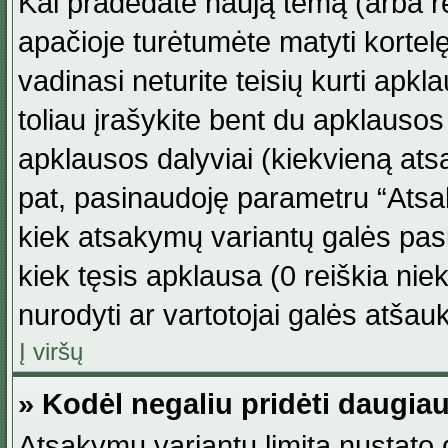
Kai pradedate naują temą (arba r
apačioje turėtumėte matyti kortel
vadinasi neturite teisių kurti apk
toliau įrašykite bent du apklauso
apklausos dalyviai (kiekvieną atsa
pat, pasinaudoję parametru “Atsaky
kiek atsakymų variantų galės pasi
kiek tęsis apklausa (0 reiškia niek
nurodyti ar vartotojai galės atšauk
Į viršų
» Kodėl negaliu pridėti daugi
Atsakymų variantų limitą nustato d