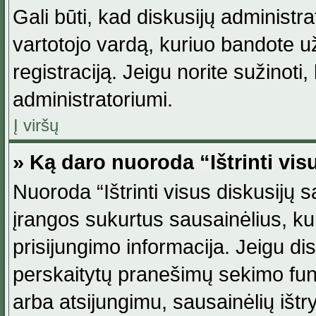
Gali būti, kad diskusijų administ
vartotojo vardą, kuriuo bandote užsi
registraciją. Jeigu norite sužinoti
administratoriumi.
Į viršų
» Ką daro nuoroda “Ištrinti vis
Nuoroda “Ištrinti visus diskusijų
įrangos sukurtus sausainėlius, ku
prisijungimo informacija. Jeigu disk
perskaitytų pranešimų sekimo funkc
arba atsijungimu, sausainėlių ištr