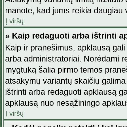
manote, kad jums reikia daugiau v
Į viršų
» Kaip redaguoti arba ištrinti 
Kaip ir pranešimus, apklausą gali 
arba administratoriai. Norėdami 
mygtuką šalia pirmo temos praneši
atsakymų variantų skaičių galima 
ištrinti arba redaguoti apklausą ga
apklausą nuo nesąžiningo apklaus
Į viršų