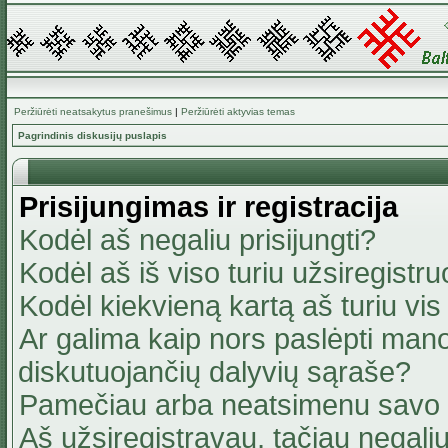
Peržiūrėti neatsakytus pranešimus
|
Peržiūrėti aktyvias temas
Pagrindinis diskusijų puslapis
Prisijungimas ir registracija
Kodėl aš negaliu prisijungti?
Kodėl aš iš viso turiu užsiregistru
Kodėl kiekvieną kartą aš turiu vis 
Ar galima kaip nors paslėpti mano
diskutuojančių dalyvių sąraše?
Pamečiau arba neatsimenu savo 
Aš užsiregistravau, tačiau negaliu 