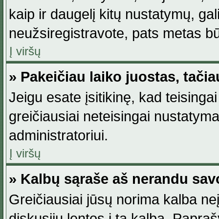
kaip ir daugelį kitų nustatymų, gali 
neužsiregistravote, pats metas būt
Į viršų
» Pakeičiau laiko juostas, tačia
Jeigu esate įsitikinę, kad teisingai
greičiausiai neteisingai nustatymas
administratoriui.
Į viršų
» Kalbų sąraše aš nerandu sav
Greičiausiai jūsų norima kalba neį
diskusijų lentos į tą kalbą. Papraš