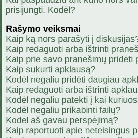
prisijungti. Kodėl?
Rašymo veiksmai
Kaip ką nors parašyti į diskusijas
Kaip redaguoti arba ištrinti pran
Kaip prie savo pranešimų pridėti
Kaip sukurti apklausą?
Kodėl negaliu pridėti daugiau ap
Kaip redaguoti arba ištrinti apkla
Kodėl negaliu patekti į kai kuriu
Kodėl negaliu prikabinti failų?
Kodėl aš gavau perspėjimą?
Kaip raportuoti apie neteisingus