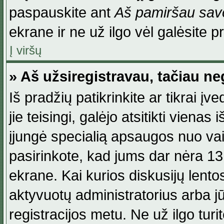
paspauskite ant
Aš pamiršau savo
ekrane ir ne už ilgo vėl galėsite pri
Į viršų
» Aš užsiregistravau, tačiau neg
Iš pradžių patikrinkite ar tikrai įv
jie teisingi, galėjo atsitikti viena
įjungė specialią apsaugos nuo va
pasirinkote, kad jums dar nėra 13
ekrane. Kai kurios diskusijų lentos
aktyvuotų administratorius arba jū
registracijos metu. Ne už ilgo turi