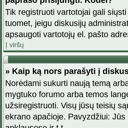
paprašo prisijungti. Kodėl?
Tik registruoti vartotojai gali siųs
tuomet, jeigu diskusijų administr
apsaugoti vartotojų el. pašto adr
Į viršų
» Kaip ką nors parašyti į disku
Norėdami sukurti naują temą arba
mygtuko forumo arba temos lange.
užsiregistruoti. Visų jūsų teisių
ekrano apačioje. Pavyzdžiui: Jūs g
apklausose ir t.t.