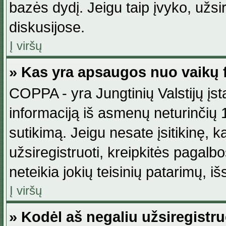
bazės dydį. Jeigu taip įvyko, užsir
diskusijose.
Į viršų
» Kas yra apsaugos nuo vaikų 
COPPA - yra Jungtinių Valstijų įst
informaciją iš asmenų neturinčių 1
sutikimą. Jeigu nesate įsitikinę, k
užsiregistruoti, kreipkitės pagalb
neteikia jokių teisinių patarimų, iš
Į viršų
» Kodėl aš negaliu užsiregistru