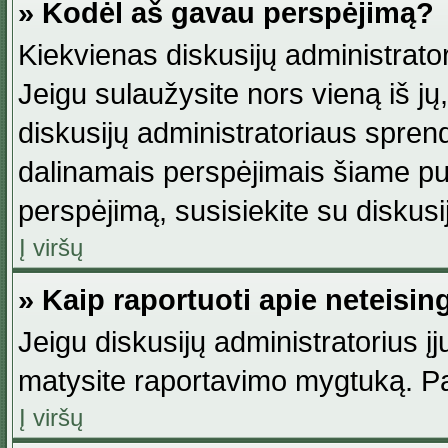
» Kodėl aš gavau perspėjimą?
Kiekvienas diskusijų administrator
Jeigu sulaužysite nors vieną iš jų,
diskusijų administratoriaus spre
dalinamais perspėjimais šiame pus
perspėjimą, susisiekite su diskusi
Į viršų
» Kaip raportuoti apie neteisi
Jeigu diskusijų administratorius į
matysite raportavimo mygtuką. Pa
Į viršų