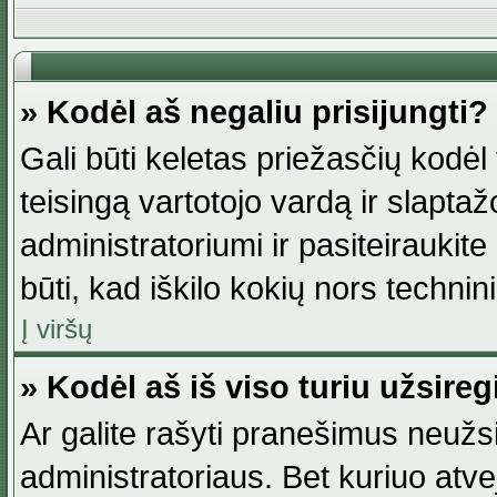
» Kodėl aš negaliu prisijungti?
Gali būti keletas priežasčių kodėl t
teisingą vartotojo vardą ir slaptažod
administratoriumi ir pasiteiraukite
būti, kad iškilo kokių nors technini
Į viršų
» Kodėl aš iš viso turiu užsireg
Ar galite rašyti pranešimus neužsi
administratoriaus. Bet kuriuo atv