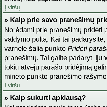
Į viršų
» Kaip prie savo pranešimų pri
Norėdami prie pranešimų pridėti par
valdymo pultą. Kai tai padarysite
varnelę šalia punkto
Pridėti para
pranešimų. Tai galite padaryti įj
tokiu atveju parašo pridėjimą gal
minėto punkto pranešimo rašymo
Į viršų
» Kaip sukurti apklausą?