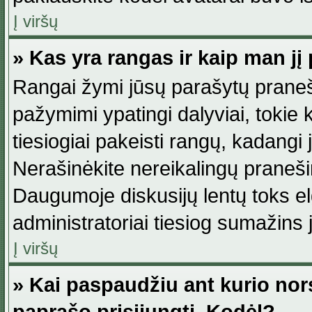
Į viršų
» Kas yra rangas ir kaip man jį 
Rangai žymi jūsų parašytų praneši
pažymimi ypatingi dalyviai, tokie 
tiesiogiai pakeisti rangų, kadangi 
Nerašinėkite nereikalingų praneš
Daugumoje diskusijų lentų toks e
administratoriai tiesiog sumažins
Į viršų
» Kai paspaudžiu ant kurio nor