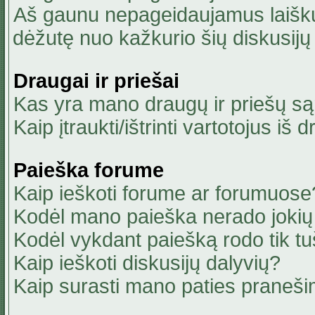
Aš gaunu nepageidaujamus laiškus
dėžutę nuo kažkurio šių diskusijų 
Draugai ir priešai
Kas yra mano draugų ir priešų są
Kaip įtraukti/ištrinti vartotojus i
Paieška forume
Kaip ieškoti forume ar forumuose
Kodėl mano paieška nerado jokių 
Kodėl vykdant paiešką rodo tik tu
Kaip ieškoti diskusijų dalyvių?
Kaip surasti mano paties praneši