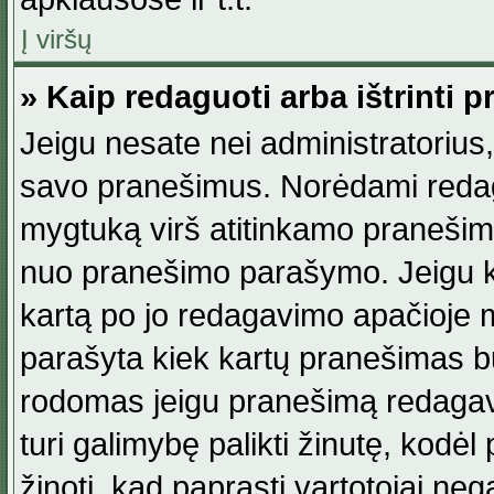
Į viršų
» Kaip redaguoti arba ištrinti 
Jeigu nesate nei administratorius, n
savo pranešimus. Norėdami reda
mygtuką virš atitinkamo pranešimo. 
nuo pranešimo parašymo. Jeigu ka
kartą po jo redagavimo apačioje m
parašyta kiek kartų pranešimas b
rodomas jeigu pranešimą redagavo
turi galimybę palikti žinutę, kodė
žinoti, kad paprasti vartotojai nega