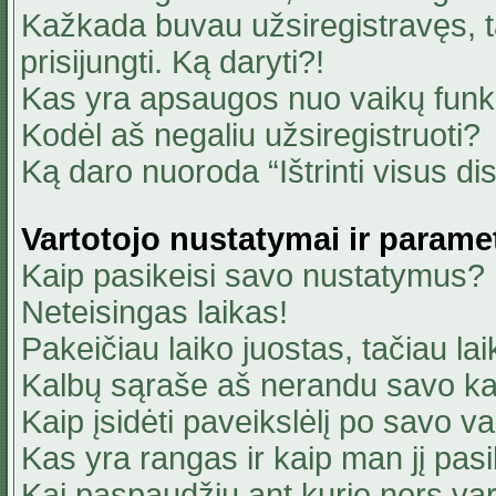
Kažkada buvau užsiregistravęs, ta
prisijungti. Ką daryti?!
Kas yra apsaugos nuo vaikų fun
Kodėl aš negaliu užsiregistruoti?
Ką daro nuoroda “Ištrinti visus di
Vartotojo nustatymai ir parame
Kaip pasikeisi savo nustatymus?
Neteisingas laikas!
Pakeičiau laiko juostas, tačiau lai
Kalbų sąraše aš nerandu savo ka
Kaip įsidėti paveikslėlį po savo v
Kas yra rangas ir kaip man jį pasi
Kai paspaudžiu ant kurio nors va