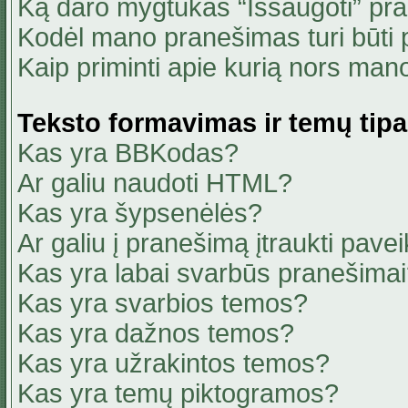
Ką daro mygtukas “Išsaugoti” pr
Kodėl mano pranešimas turi būti p
Kaip priminti apie kurią nors ma
Teksto formavimas ir temų tipa
Kas yra BBKodas?
Ar galiu naudoti HTML?
Kas yra šypsenėlės?
Ar galiu į pranešimą įtraukti pavei
Kas yra labai svarbūs pranešima
Kas yra svarbios temos?
Kas yra dažnos temos?
Kas yra užrakintos temos?
Kas yra temų piktogramos?