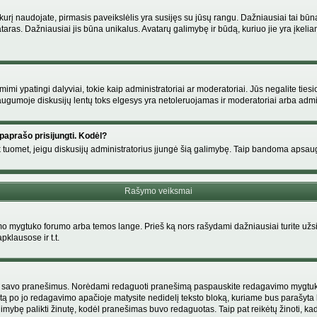
s, kurį naudojate, pirmasis paveikslėlis yra susijęs su jūsų rangu. Dažniausiai tai bū
ataras. Dažniausiai jis būna unikalus. Avatarų galimybę ir būdą, kuriuo jie yra įkeliam
i ypatingi dalyviai, tokie kaip administratoriai ar moderatoriai. Jūs negalite tiesi
gumoje diskusijų lentų toks elgesys yra netoleruojamas ir moderatoriai arba admin
paprašo prisijungti. Kodėl?
ir tik tuomet, jeigu diskusijų administratorius įjungė šią galimybę. Taip bandoma aps
Rašymo veiksmai
 mygtuko forumo arba temos lange. Prieš ką nors rašydami dažniausiai turite užsir
pklausose ir t.t.
i tik savo pranešimus. Norėdami redaguoti pranešimą paspauskite redagavimo mygtuką v
tą po jo redagavimo apačioje matysite nedidelį teksto bloką, kuriame bus parašyt
ybę palikti žinutę, kodėl pranešimas buvo redaguotas. Taip pat reikėtų žinoti, kad pa