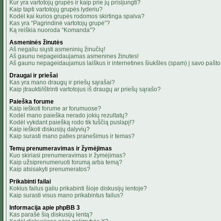
Kur yra vartotojų grupės ir kaip prie jų prisijungti?
Kaip tapti vartotojų grupės lyderiu?
Kodėl kai kurios grupės rodomos skirtinga spalva?
Kas yra “Pagrindinė vartotojų grupė”?
Ką reiškia nuoroda “Komanda”?
Asmeninės žinutės
Aš negaliu siųsti asmeninių žinučių!
Aš gaunu nepageidaujamas asmenines žinutes!
Aš gaunu nepageidaujamus laiškus ir internetines šiukšles (spam) į savo pašto 
Draugai ir priešai
Kas yra mano draugų ir priešų sąrašai?
Kaip įtraukti/ištrinti vartotojus iš draugų ar priešų sąrašo?
Paieška forume
Kaip ieškoti forume ar forumuose?
Kodėl mano paieška nerado jokių rezultatų?
Kodėl vykdant paiešką rodo tik tuščią puslapį!?
Kaip ieškoti diskusijų dalyvių?
Kaip surasti mano paties pranešimus ir temas?
Temų prenumeravimas ir žymėjimas
Kuo skiriasi prenumeravimas ir žymėjimas?
Kaip užsiprenumeruoti forumą arba temą?
Kaip atsisakyti prenumeratos?
Prikabinti failai
Kokius failus galiu prikabinti šioje diskusijų lentoje?
Kaip surasti visus mano prikabintus failus?
Informacija apie phpBB 3
Kas parašė šią diskusijų lentą?