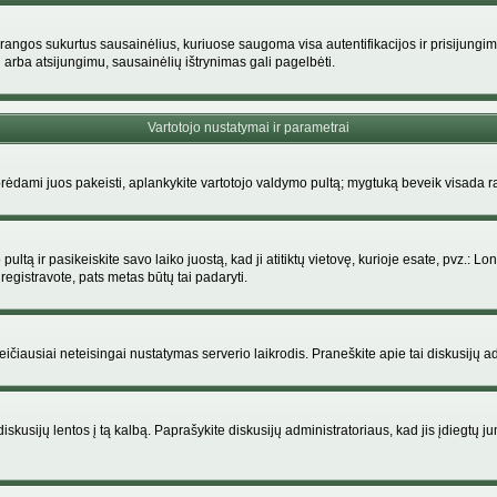
rangos sukurtus sausainėlius, kuriuose saugoma visa autentifikacijos ir prisijungimo i
 arba atsijungimu, sausainėlių ištrynimas gali pagelbėti.
Vartotojo nustatymai ir parametrai
dami juos pakeisti, aplankykite vartotojo valdymo pultą; mygtuką beveik visada ras
ltą ir pasikeiskite savo laiko juostą, kad ji atitiktų vietovę, kurioje esate, pvz.: Lon
siregistravote, pats metas būtų tai padaryti.
greičiausiai neteisingai nustatymas serverio laikrodis. Praneškite apie tai diskusijų ad
iskusijų lentos į tą kalbą. Paprašykite diskusijų administratoriaus, kad jis įdiegtų 