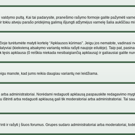
ojo valdymo pultą. Kai tai padarysite, pranešimo rašymo formoje galite pažymėti varn
ir tokiu atveju parašo pridėjimą galimą išjungti atžymėjus varnelę šalia aukščiau
je turėtumėte matyti kortelę “Apklausos kūrimas”. Jeigu jos nematote, vadinasi netu
yviai (kiekvieną atsakymo variantą reikia rašyti naujoje eilutėje). Taip pat, pasina
 tęsis apklausa (0 reiškia niekada nesibaigiančią apklausą) ir galiausiai galite nuro
 jeigu manote, kad jums reikia daugiau variantų nei leidžiama.
iai arba administratoriai. Norėdami redaguoti apklausą paspauskite redagavimo mygt
ju ištrinti arba redaguoti apklausą gali tik moderatoriai arba administratoriai. Tai
 trinti ir rašyti į šiuos forumus. Grupes sudaro administratoriai arba moderatoriai, todė