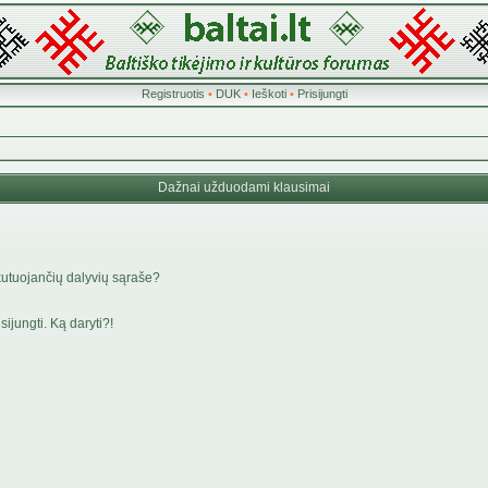
Registruotis
•
DUK
•
Ieškoti
•
Prisijungti
Dažnai užduodami klausimai
kutuojančių dalyvių sąraše?
ijungti. Ką daryti?!