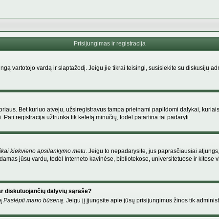
Prisijungimas ir registracija
singą vartotojo vardą ir slaptažodį. Jeigu jie tikrai teisingi, susisiekite su diskusijų 
riaus. Bet kuriuo atveju, užsiregistravus tampa prieinami papildomi dalykai, kuriais
Pati registracija užtrunka tik keletą minučių, todėl patartina tai padaryti.
škai kiekvieno apsilankymo metu
. Jeigu to nepadarysite, jus paprasčiausiai atjung
amas jūsų vardu, todėl Interneto kavinėse, bibliotekose, universitetuose ir kitose
ar diskutuojančių dalyvių sąraše?
mą
Paslėpti mano būseną
. Jeigu jį įjungsite apie jūsų prisijungimus žinos tik administ