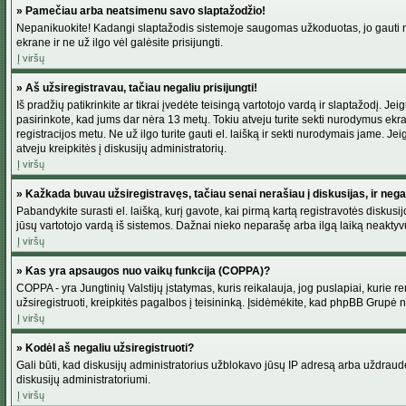
» Pamečiau arba neatsimenu savo slaptažodžio!
Nepanikuokite! Kadangi slaptažodis sistemoje saugomas užkoduotas, jo gauti neį
ekrane ir ne už ilgo vėl galėsite prisijungti.
Į viršų
» Aš užsiregistravau, tačiau negaliu prisijungti!
Iš pradžių patikrinkite ar tikrai įvedėte teisingą vartotojo vardą ir slaptažodį. J
pasirinkote, kad jums dar nėra 13 metų. Tokiu atveju turite sekti nurodymus ekran
registracijos metu. Ne už ilgo turite gauti el. laišką ir sekti nurodymais jame. 
atveju kreipkitės į diskusijų administratorių.
Į viršų
» Kažkada buvau užsiregistravęs, tačiau senai nerašiau į diskusijas, ir negali
Pabandykite surasti el. laišką, kurį gavote, kai pirmą kartą registravotės diskusijo
jūsų vartotojo vardą iš sistemos. Dažnai nieko neparašę arba ilgą laiką neaktyvū
Į viršų
» Kas yra apsaugos nuo vaikų funkcija (COPPA)?
COPPA - yra Jungtinių Valstijų įstatymas, kuris reikalauja, jog puslapiai, kurie r
užsiregistruoti, kreipkitės pagalbos į teisininką. Įsidėmėkite, kad phpBB Grupė net
Į viršų
» Kodėl aš negaliu užsiregistruoti?
Gali būti, kad diskusijų administratorius užblokavo jūsų IP adresą arba uždraudė v
diskusijų administratoriumi.
Į viršų