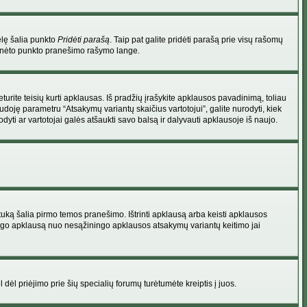
elę šalia punkto
Pridėti parašą
. Taip pat galite pridėti parašą prie visų rašomų
 minėto punkto pranešimo rašymo lange.
rite teisių kurti apklausas. Iš pradžių įrašykite apklausos pavadinimą, toliau
udoję parametru “Atsakymų variantų skaičius vartotojui”, galite nurodyti, kiek
dyti ar vartotojai galės atšaukti savo balsą ir dalyvauti apklausoje iš naujo.
uką šalia pirmo temos pranešimo. Ištrinti apklausą arba keisti apklausos
 saugo apklausą nuo nesąžiningo apklausos atsakymų variantų keitimo jai
l dėl priėjimo prie šių specialių forumų turėtumėte kreiptis į juos.