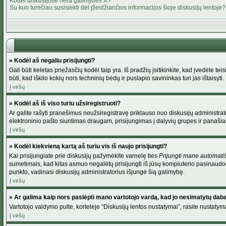
Kodėl diskusijose nėra galimybės X?
Su kuo turėčiau susisiekti dėl įžeidžiančios informacijos šioje diskusijų lentoje?
» Kodėl aš negaliu prisijungti?
Gali būti keletas priežasčių kodėl taip yra. Iš pradžių įsitikinkite, kad įvedėte tei
būti, kad iškilo kokių nors techninių bėdų ir puslapio savininkas turi jas ištaisyti.
Į viršų
» Kodėl aš iš viso turiu užsiregistruoti?
Ar galite rašyti pranešimus neužsiregistravę priklauso nuo diskusijų administrato
elektroninio pašto siuntimas draugam, prisijungimas į dalyvių grupes ir panašiai. 
Į viršų
» Kodėl kiekvieną kartą aš turiu vis iš naujo prisijungti?
Kai prisijungiate prie diskusijų pažymėkite varnelę ties
Prijungti mane automati
sumetimais, kad kitas asmuo negalėtų prisijungti iš jūsų kompiuterio pasinaudod
punkto, vadinasi diskusijų administratorius išjungė šią galimybę.
Į viršų
» Ar galima kaip nors paslėpti mano vartotojo vardą, kad jo nesimatytų dab
Vartotojo valdymo pulte, kortelėje “Diskusijų lentos nustatymai”, rasite nustaty
Į viršų