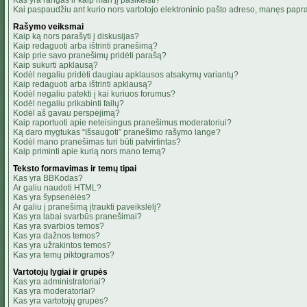
Kas yra rangas ir kaip man jį pasikeisti?
Kai paspaudžiu ant kurio nors vartotojo elektroninio pašto adreso, manęs papra
Rašymo veiksmai
Kaip ką nors parašyti į diskusijas?
Kaip redaguoti arba ištrinti pranešimą?
Kaip prie savo pranešimų pridėti parašą?
Kaip sukurti apklausą?
Kodėl negaliu pridėti daugiau apklausos atsakymų variantų?
Kaip redaguoti arba ištrinti apklausą?
Kodėl negaliu patekti į kai kuriuos forumus?
Kodėl negaliu prikabinti failų?
Kodėl aš gavau perspėjimą?
Kaip raportuoti apie neteisingus pranešimus moderatoriui?
Ką daro mygtukas “Išsaugoti” pranešimo rašymo lange?
Kodėl mano pranešimas turi būti patvirtintas?
Kaip priminti apie kurią nors mano temą?
Teksto formavimas ir temų tipai
Kas yra BBKodas?
Ar galiu naudoti HTML?
Kas yra šypsenėlės?
Ar galiu į pranešimą įtraukti paveikslėlį?
Kas yra labai svarbūs pranešimai?
Kas yra svarbios temos?
Kas yra dažnos temos?
Kas yra užrakintos temos?
Kas yra temų piktogramos?
Vartotojų lygiai ir grupės
Kas yra administratoriai?
Kas yra moderatoriai?
Kas yra vartotojų grupės?