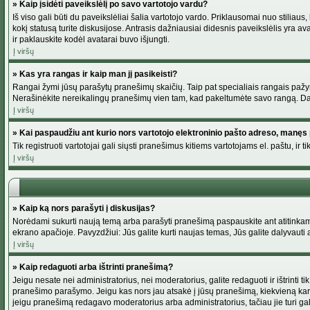
» Kaip įsidėti paveikslėlį po savo vartotojo vardu?
Iš viso gali būti du paveikslėliai šalia vartotojo vardo. Priklausomai nuo stiliau
kokį statusą turite diskusijose. Antrasis dažniausiai didesnis paveikslėlis yra av
ir paklauskite kodėl avatarai buvo išjungti.
Į viršų
» Kas yra rangas ir kaip man jį pasikeisti?
Rangai žymi jūsų parašytų pranešimų skaičių. Taip pat specialiais rangais pažymim
Nerašinėkite nereikalingų pranešimų vien tam, kad pakeltumėte savo rangą. Dau
Į viršų
» Kai paspaudžiu ant kurio nors vartotojo elektroninio pašto adreso, manęs 
Tik registruoti vartotojai gali siųsti pranešimus kitiems vartotojams el. paštu, 
Į viršų
» Kaip ką nors parašyti į diskusijas?
Norėdami sukurti naują temą arba parašyti pranešimą paspauskite ant atitinkamo
ekrano apačioje. Pavyzdžiui: Jūs galite kurti naujas temas, Jūs galite dalyvauti a
Į viršų
» Kaip redaguoti arba ištrinti pranešimą?
Jeigu nesate nei administratorius, nei moderatorius, galite redaguoti ir ištrint
pranešimo parašymo. Jeigu kas nors jau atsakė į jūsų pranešimą, kiekvieną kar
jeigu pranešimą redagavo moderatorius arba administratorius, tačiau jie turi galim