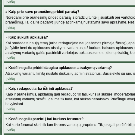
Į viršų
» Kaip prie savo pranešimų pridėti parašą?
Norėdami prie pranešimų pridėti parašą iš pradžių turite jį susikurti per vartot
pranešimų. Tai galite padaryti įjungę atitinkamą nustatymą savo aprašyme. Net 
Į viršų
» Kaip sukurti apklausą?
Kai pradedate naują temą (arba redaguojate naujos temos pirmąją žinutę), apačio
įrašykite bent du apklausos atsakymų variantus, už kuriuos balsuos apklausos dal
atsakymų variantų galės pasirinkti vartotojas apklausos metu, dienų skaičių, kiek
Į viršų
» Kodėl negaliu pridėti daugiau apklausos atsakymų variantų?
Atsakymų variantų limitą nustato diskusijų administratorius. Susisiekite su juo,
Į viršų
» Kaip redaguoti arba ištrinti apklausą?
Kaip ir pranešimus, apklausą gali redaguoti tik tas, kuris ją sukūrė, moderator
atsakymų variantų skaičių galima tik tada, kol niekas nebalsavo. Priešingu atve
bevykstant.
Į viršų
» Kodėl negaliu patekti į kai kuriuos forumus?
Kai kurie forumai skirti tik tam tikroms vartotojų grupėms. Tik jos gali peržiūrėti,
Į viršų