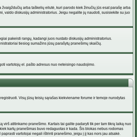
na žvaigždučių arba taškelių eilutė, kuri parodo kiek žinučių jūs esat parašę arba
i, valdo diskusijų administratorius. Jeigu negalite jų naudoti, susisiekite su juo
ogiai pakeisti rangų, kadangi juos nustato diskusijų administratorius.
istratoriai tiesiog sumažins jūsų parašytų pranešimų skaičių.
augoti vartotojų el. pašto adresus nuo neteisingo naudojimo.
egistruoti. Visų jūsų teisių sąrašas kiekviename forume ir temoje nurodytas
irš atitinkamo pranešimo. Kartais tai galite padaryti tik per tam tikrą laiką nuo
a kiek kartų pranešimas buvo redaguotas ir kada. Šis blokas nebus rodomas
prasti vartotojai negali ištrinti pranešimo, jeigu į jį kas nors jau atsakė.