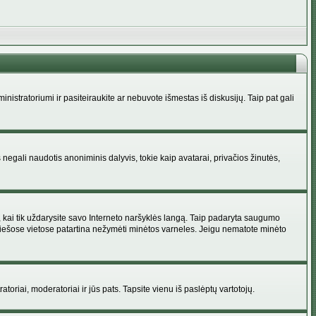
administratoriumi ir pasiteiraukite ar nebuvote išmestas iš diskusijų. Taip pat gali
 negali naudotis anoniminis dalyvis, tokie kaip avatarai, privačios žinutės,
s, kai tik uždarysite savo Interneto naršyklės langą. Taip padaryta saugumo
 viešose vietose patartina nežymėti minėtos varneles. Jeigu nematote minėto
ratoriai, moderatoriai ir jūs pats. Tapsite vienu iš paslėptų vartotojų.