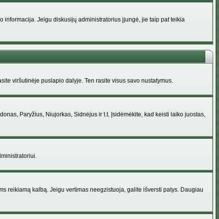
nformacija. Jeigu diskusijų administratorius įjungė, jie taip pat teikia
ite viršutinėje puslapio dalyje. Ten rasite visus savo nustatymus.
donas, Paryžius, Niujorkas, Sidnėjus ir t.t. Įsidėmėkite, kad keisti laiko juostas,
ministratoriui.
jums reikiamą kalbą. Jeigu vertimas neegzistuoja, galite išversti patys. Daugiau