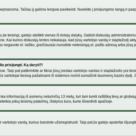
manoma. Tačiau jį galima lengvai pasikeisti. Nueikite į prisijungimo langą ir pas
eigu jie teisingi, galėjo atsitikti vienas iš dviejų dalykų. Galbūt diskusijų administr
e. Kai kurios diskusijų lentos reikalauja, kad jūsų vartotojo vardą ir slaptažodį akt
Jeigu negavote el. laiško, greičiausiai nurodėte neteisingą el. pašto adresą arba jūsų
u prisijungti. Ką daryti?!
se. Taip pat patikrinkite ar tikrai jūsų įvestas vartotojo vardas ir slaptažodis yra teis
s vartotojai tiesiog pašalinami iš sistemos norint sumažinti duomenų bazės dydį. Jeig
enka informaciją iš asmenų neturinčių 13 metų, turi tam turėti raštišką tėvų ar globėj
eikia jokių teisinių patarimų, išskyrus tuos, kurie išvardinti apačioje.
artotojo vardą, kuriuo bandote užsiregistruoti. Taip pat jis galėjo apskritai išjungti 