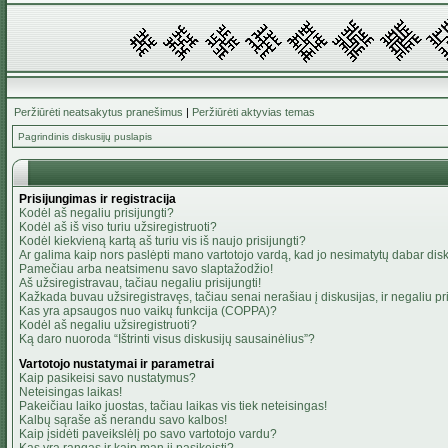
Peržiūrėti neatsakytus pranešimus
|
Peržiūrėti aktyvias temas
Pagrindinis diskusijų puslapis
Prisijungimas ir registracija
Kodėl aš negaliu prisijungti?
Kodėl aš iš viso turiu užsiregistruoti?
Kodėl kiekvieną kartą aš turiu vis iš naujo prisijungti?
Ar galima kaip nors paslėpti mano vartotojo vardą, kad jo nesimatytų dabar dis
Pamečiau arba neatsimenu savo slaptažodžio!
Aš užsiregistravau, tačiau negaliu prisijungti!
Kažkada buvau užsiregistravęs, tačiau senai nerašiau į diskusijas, ir negaliu pris
Kas yra apsaugos nuo vaikų funkcija (COPPA)?
Kodėl aš negaliu užsiregistruoti?
Ką daro nuoroda “Ištrinti visus diskusijų sausainėlius”?
Vartotojo nustatymai ir parametrai
Kaip pasikeisi savo nustatymus?
Neteisingas laikas!
Pakeičiau laiko juostas, tačiau laikas vis tiek neteisingas!
Kalbų sąraše aš nerandu savo kalbos!
Kaip įsidėti paveikslėlį po savo vartotojo vardu?