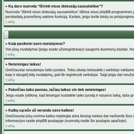
» Ką daro nuoroda “Ištrinti visus diskusijų sausainėlius”?
Nuoroda “Ištrinti visus diskusijų sausainėlius” ištrina visus phpBB programinės į
perskaitytų pranešimų sekimo funkciją. Kartais, jeigu turite bėdų su prisijungimu
Į viršų
» Kaip pasikeisi savo nustatymus?
Visi jūsų nustatymai (jeigu esate užsiregistravęs) saugomi duomenų bazėje. Norė
Į viršų
» Neteisingas laikas!
Greičiausiai nesutampa laiko juostos. Tokiu atveju keliaukite į vartotojo valdymo pu
kaip ir daugelį kitų nustatymų, gali tik registruoti vartotojai. Taigi jeigu dar neuž
Į viršų
» Pakeičiau laiko juostas, tačiau laikas vis tiek neteisingas!
Jeigu esate įsitikinę, kad teisingai nustatėte laiko juostą ir vasaros laiką, tada 
Į viršų
» Kalbų sąraše aš nerandu savo kalbos!
Greičiausiai jūsų norima kalba neįdiegta arba tiesiog niekas dar neišvertė šios d
informacijos rasite phpBB puslapyje (nuorodą rasite šio puslapio apačioje).
Į viršų