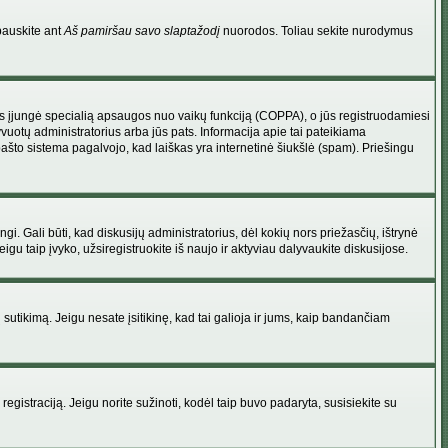
pauskite ant
Aš pamiršau savo slaptažodį
nuorodos. Toliau sekite nurodymus
atorius įjungė specialią apsaugos nuo vaikų funkciją (COPPA), o jūs registruodamiesi
yvuotų administratorius arba jūs pats. Informacija apie tai pateikiama
 pašto sistema pagalvojo, kad laiškas yra internetinė šiukšlė (spam). Priešingu
ingi. Gali būti, kad diskusijų administratorius, dėl kokių nors priežasčių, ištrynė
u taip įvyko, užsiregistruokite iš naujo ir aktyviau dalyvaukite diskusijose.
ų sutikimą. Jeigu nesate įsitikinę, kad tai galioja ir jums, kaip bandančiam
registraciją. Jeigu norite sužinoti, kodėl taip buvo padaryta, susisiekite su