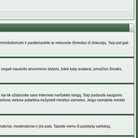
administratoriumi ir pasiteiraukite ar nebuvote išmestas iš diskusijų. Taip pat gali
 negali naudotis anoniminis dalyvis, tokie kaip avatarai, privačios žinutės,
s, kai tik uždarysite savo Interneto naršyklės langą. Taip padaryta saugumo
 viešose vietose patartina nežymėti minėtos varneles. Jeigu nematote minėto
ratoriai, moderatoriai ir jūs pats. Tapsite vienu iš paslėptų vartotojų.