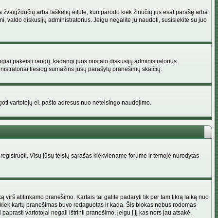
na žvaigždučių arba taškelių eilutė, kuri parodo kiek žinučių jūs esat parašę arba
i, valdo diskusijų administratorius. Jeigu negalite jų naudoti, susisiekite su juo
ogiai pakeisti rangų, kadangi juos nustato diskusijų administratorius.
istratoriai tiesiog sumažins jūsų parašytų pranešimų skaičių.
augoti vartotojų el. pašto adresus nuo neteisingo naudojimo.
egistruoti. Visų jūsų teisių sąrašas kiekviename forume ir temoje nurodytas
irš atitinkamo pranešimo. Kartais tai galite padaryti tik per tam tikrą laiką nuo
a kiek kartų pranešimas buvo redaguotas ir kada. Šis blokas nebus rodomas
prasti vartotojai negali ištrinti pranešimo, jeigu į jį kas nors jau atsakė.