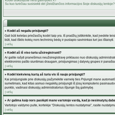
Kodėl diskusijose nėra galimybės X?
Su kuo turėčiau susisiekti dėl įžeidžiančios informacijos šioje diskusijų lentoje?
» Kodėl aš negaliu prisijungti?
Gali būti keletas priežasčių kodėl taip yra. Iš pradžių įsitikinkite, kad įvedėte tei
būti, kad iškilo kokių nors techninių bėdų ir puslapio savininkas turi jas ištaisyti.
Į viršų
» Kodėl aš iš viso turiu užsiregistruoti?
Ar galite rašyti pranešimus neužsiregistravę priklauso nuo diskusijų administrato
elektroninio pašto siuntimas draugam, prisijungimas į dalyvių grupes ir panašiai. 
Į viršų
» Kodėl kiekvieną kartą aš turiu vis iš naujo prisijungti?
Kai prisijungiate prie diskusijų pažymėkite varnelę ties
Prijungti mane automati
sumetimais, kad kitas asmuo negalėtų prisijungti iš jūsų kompiuterio pasinaudod
punkto, vadinasi diskusijų administratorius išjungė šią galimybę.
Į viršų
» Ar galima kaip nors paslėpti mano vartotojo vardą, kad jo nesimatytų dab
Vartotojo valdymo pulte, kortelėje “Diskusijų lentos nustatymai”, rasite nustaty
Į viršų