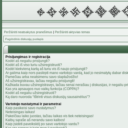
Peržiūrėti neatsakytus pranešimus
|
Peržiūrėti aktyvias temas
Pagrindinis diskusijų puslapis
Prisijungimas ir registracija
Kodėl aš negaliu prisijungti?
Kodėl aš iš viso turiu užsiregistruoti?
Kodėl kiekvieną kartą aš turiu vis iš naujo prisijungti?
Ar galima kaip nors paslėpti mano vartotojo vardą, kad jo nesimatytų dabar dis
Pamečiau arba neatsimenu savo slaptažodžio!
Aš užsiregistravau, tačiau negaliu prisijungti!
Kažkada buvau užsiregistravęs, tačiau senai nerašiau į diskusijas, ir negaliu pris
Kas yra apsaugos nuo vaikų funkcija (COPPA)?
Kodėl aš negaliu užsiregistruoti?
Ką daro nuoroda “Ištrinti visus diskusijų sausainėlius”?
Vartotojo nustatymai ir parametrai
Kaip pasikeisi savo nustatymus?
Neteisingas laikas!
Pakeičiau laiko juostas, tačiau laikas vis tiek neteisingas!
Kalbų sąraše aš nerandu savo kalbos!
Kaip įsidėti paveikslėlį po savo vartotojo vardu?