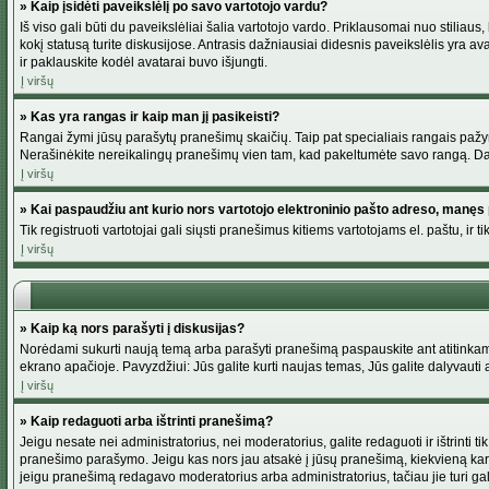
» Kaip įsidėti paveikslėlį po savo vartotojo vardu?
Iš viso gali būti du paveikslėliai šalia vartotojo vardo. Priklausomai nuo stiliau
kokį statusą turite diskusijose. Antrasis dažniausiai didesnis paveikslėlis yra av
ir paklauskite kodėl avatarai buvo išjungti.
Į viršų
» Kas yra rangas ir kaip man jį pasikeisti?
Rangai žymi jūsų parašytų pranešimų skaičių. Taip pat specialiais rangais pažymim
Nerašinėkite nereikalingų pranešimų vien tam, kad pakeltumėte savo rangą. Dau
Į viršų
» Kai paspaudžiu ant kurio nors vartotojo elektroninio pašto adreso, manęs 
Tik registruoti vartotojai gali siųsti pranešimus kitiems vartotojams el. paštu, 
Į viršų
» Kaip ką nors parašyti į diskusijas?
Norėdami sukurti naują temą arba parašyti pranešimą paspauskite ant atitinkamo
ekrano apačioje. Pavyzdžiui: Jūs galite kurti naujas temas, Jūs galite dalyvauti a
Į viršų
» Kaip redaguoti arba ištrinti pranešimą?
Jeigu nesate nei administratorius, nei moderatorius, galite redaguoti ir ištrint
pranešimo parašymo. Jeigu kas nors jau atsakė į jūsų pranešimą, kiekvieną kar
jeigu pranešimą redagavo moderatorius arba administratorius, tačiau jie turi galim