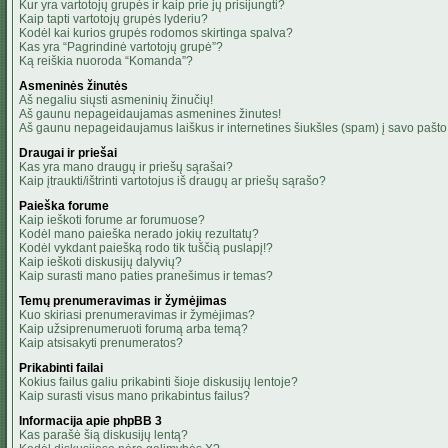
Kur yra vartotojų grupės ir kaip prie jų prisijungti?
Kaip tapti vartotojų grupės lyderiu?
Kodėl kai kurios grupės rodomos skirtinga spalva?
Kas yra “Pagrindinė vartotojų grupė”?
Ką reiškia nuoroda “Komanda”?
Asmeninės žinutės
Aš negaliu siųsti asmeninių žinučių!
Aš gaunu nepageidaujamas asmenines žinutes!
Aš gaunu nepageidaujamus laiškus ir internetines šiukšles (spam) į savo pašto 
Draugai ir priešai
Kas yra mano draugų ir priešų sąrašai?
Kaip įtraukti/ištrinti vartotojus iš draugų ar priešų sąrašo?
Paieška forume
Kaip ieškoti forume ar forumuose?
Kodėl mano paieška nerado jokių rezultatų?
Kodėl vykdant paiešką rodo tik tuščią puslapį!?
Kaip ieškoti diskusijų dalyvių?
Kaip surasti mano paties pranešimus ir temas?
Temų prenumeravimas ir žymėjimas
Kuo skiriasi prenumeravimas ir žymėjimas?
Kaip užsiprenumeruoti forumą arba temą?
Kaip atsisakyti prenumeratos?
Prikabinti failai
Kokius failus galiu prikabinti šioje diskusijų lentoje?
Kaip surasti visus mano prikabintus failus?
Informacija apie phpBB 3
Kas parašė šią diskusijų lentą?