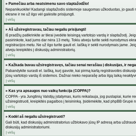
» Pamečiau arba neatsimenu savo slaptažodžio!
Nepanikuokite! Kadangi slaptažodis sistemoje saugomas užkoduotas, jo gauti neį
ekrane ir ne už ilgo vėl galėsite prisijungti.
Į viršų
» Aš užsiregistravau, tačiau negaliu prisijungti!
Iš pradžių patikrinkite ar tikrai įvedėte teisingą vartotojo vardą ir slaptažodį. J
pasirinkote, kad jums dar nėra 13 metų. Tokiu atveju turite sekti nurodymus ekran
registracijos metu. Ne už ilgo turite gauti el. laišką ir sekti nurodymais jame. 
atveju kreipkitės į diskusijų administratorių.
Į viršų
» Kažkada buvau užsiregistravęs, tačiau senai nerašiau į diskusijas, ir negali
Pabandykite surasti el. laišką, kurį gavote, kai pirmą kartą registravotės diskusijo
jūsų vartotojo vardą iš sistemos. Dažnai nieko neparašę arba ilgą laiką neaktyvū
Į viršų
» Kas yra apsaugos nuo vaikų funkcija (COPPA)?
COPPA - yra Jungtinių Valstijų įstatymas, kuris reikalauja, jog puslapiai, kurie r
užsiregistruoti, kreipkitės pagalbos į teisininką. Įsidėmėkite, kad phpBB Grupė net
Į viršų
» Kodėl aš negaliu užsiregistruoti?
Gali būti, kad diskusijų administratorius užblokavo jūsų IP adresą arba uždraudė v
diskusijų administratoriumi.
Į viršų