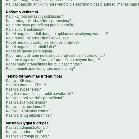
Kas yra rangas ir kaip man jį pasikeisti?
Kai paspaudžiu ant kurio nors vartotojo elektroninio pašto adreso, manęs papra
Rašymo veiksmai
Kaip ką nors parašyti į diskusijas?
Kaip redaguoti arba ištrinti pranešimą?
Kaip prie savo pranešimų pridėti parašą?
Kaip sukurti apklausą?
Kodėl negaliu pridėti daugiau apklausos atsakymų variantų?
Kaip redaguoti arba ištrinti apklausą?
Kodėl negaliu patekti į kai kuriuos forumus?
Kodėl negaliu prikabinti failų?
Kodėl aš gavau perspėjimą?
Kaip raportuoti apie neteisingus pranešimus moderatoriui?
Ką daro mygtukas “Išsaugoti” pranešimo rašymo lange?
Kodėl mano pranešimas turi būti patvirtintas?
Kaip priminti apie kurią nors mano temą?
Teksto formavimas ir temų tipai
Kas yra BBKodas?
Ar galiu naudoti HTML?
Kas yra šypsenėlės?
Ar galiu į pranešimą įtraukti paveikslėlį?
Kas yra labai svarbūs pranešimai?
Kas yra svarbios temos?
Kas yra dažnos temos?
Kas yra užrakintos temos?
Kas yra temų piktogramos?
Vartotojų lygiai ir grupės
Kas yra administratoriai?
Kas yra moderatoriai?
Kas yra vartotojų grupės?