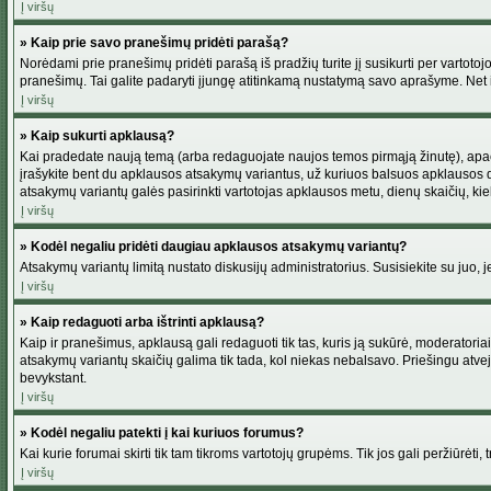
Į viršų
» Kaip prie savo pranešimų pridėti parašą?
Norėdami prie pranešimų pridėti parašą iš pradžių turite jį susikurti per vartot
pranešimų. Tai galite padaryti įjungę atitinkamą nustatymą savo aprašyme. Net 
Į viršų
» Kaip sukurti apklausą?
Kai pradedate naują temą (arba redaguojate naujos temos pirmąją žinutę), apačio
įrašykite bent du apklausos atsakymų variantus, už kuriuos balsuos apklausos dal
atsakymų variantų galės pasirinkti vartotojas apklausos metu, dienų skaičių, kiek
Į viršų
» Kodėl negaliu pridėti daugiau apklausos atsakymų variantų?
Atsakymų variantų limitą nustato diskusijų administratorius. Susisiekite su juo,
Į viršų
» Kaip redaguoti arba ištrinti apklausą?
Kaip ir pranešimus, apklausą gali redaguoti tik tas, kuris ją sukūrė, moderator
atsakymų variantų skaičių galima tik tada, kol niekas nebalsavo. Priešingu atve
bevykstant.
Į viršų
» Kodėl negaliu patekti į kai kuriuos forumus?
Kai kurie forumai skirti tik tam tikroms vartotojų grupėms. Tik jos gali peržiūrėti,
Į viršų