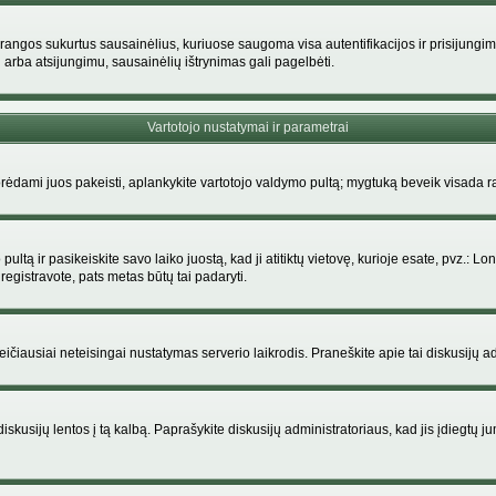
rangos sukurtus sausainėlius, kuriuose saugoma visa autentifikacijos ir prisijungimo i
 arba atsijungimu, sausainėlių ištrynimas gali pagelbėti.
Vartotojo nustatymai ir parametrai
dami juos pakeisti, aplankykite vartotojo valdymo pultą; mygtuką beveik visada ras
ltą ir pasikeiskite savo laiko juostą, kad ji atitiktų vietovę, kurioje esate, pvz.: Lon
siregistravote, pats metas būtų tai padaryti.
greičiausiai neteisingai nustatymas serverio laikrodis. Praneškite apie tai diskusijų ad
iskusijų lentos į tą kalbą. Paprašykite diskusijų administratoriaus, kad jis įdiegtų 