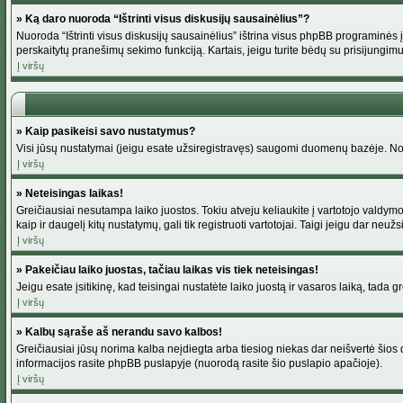
» Ką daro nuoroda “Ištrinti visus diskusijų sausainėlius”?
Nuoroda “Ištrinti visus diskusijų sausainėlius” ištrina visus phpBB programinės į
perskaitytų pranešimų sekimo funkciją. Kartais, jeigu turite bėdų su prisijungimu
Į viršų
» Kaip pasikeisi savo nustatymus?
Visi jūsų nustatymai (jeigu esate užsiregistravęs) saugomi duomenų bazėje. Norė
Į viršų
» Neteisingas laikas!
Greičiausiai nesutampa laiko juostos. Tokiu atveju keliaukite į vartotojo valdymo pu
kaip ir daugelį kitų nustatymų, gali tik registruoti vartotojai. Taigi jeigu dar neuž
Į viršų
» Pakeičiau laiko juostas, tačiau laikas vis tiek neteisingas!
Jeigu esate įsitikinę, kad teisingai nustatėte laiko juostą ir vasaros laiką, tada 
Į viršų
» Kalbų sąraše aš nerandu savo kalbos!
Greičiausiai jūsų norima kalba neįdiegta arba tiesiog niekas dar neišvertė šios d
informacijos rasite phpBB puslapyje (nuorodą rasite šio puslapio apačioje).
Į viršų