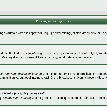
Prisijungimas ir registracija
singą vartotojo vardą ir slaptažodį. Jeigu jie tikrai teisingi, susisiekite su diskusijų 
riaus. Bet kuriuo atveju, užsiregistravus tampa prieinami papildomi dalykai, kuriais
Pati registracija užtrunka tik keletą minučių, todėl patartina tai padaryti.
škai kiekvieno apsilankymo metu
. Jeigu to nepadarysite, jus paprasčiausiai atjung
amas jūsų vardu, todėl Interneto kavinėse, bibliotekose, universitetuose ir kitose
ar diskutuojančių dalyvių sąraše?
mą
Paslėpti mano būseną
. Jeigu jį įjungsite apie jūsų prisijungimus žinos tik administ