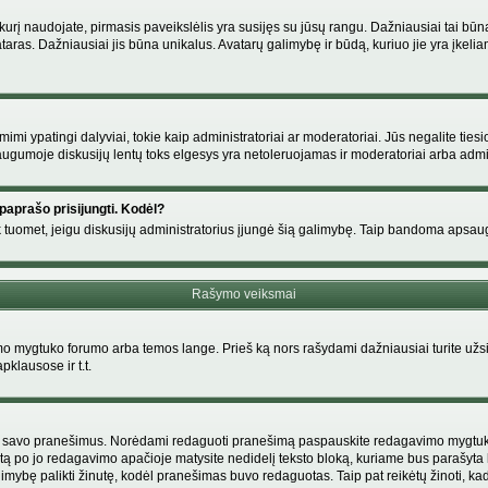
s, kurį naudojate, pirmasis paveikslėlis yra susijęs su jūsų rangu. Dažniausiai tai bū
ataras. Dažniausiai jis būna unikalus. Avatarų galimybę ir būdą, kuriuo jie yra įkeliam
i ypatingi dalyviai, tokie kaip administratoriai ar moderatoriai. Jūs negalite tiesi
gumoje diskusijų lentų toks elgesys yra netoleruojamas ir moderatoriai arba admin
paprašo prisijungti. Kodėl?
ir tik tuomet, jeigu diskusijų administratorius įjungė šią galimybę. Taip bandoma aps
Rašymo veiksmai
 mygtuko forumo arba temos lange. Prieš ką nors rašydami dažniausiai turite užsir
pklausose ir t.t.
i tik savo pranešimus. Norėdami redaguoti pranešimą paspauskite redagavimo mygtuką v
tą po jo redagavimo apačioje matysite nedidelį teksto bloką, kuriame bus parašyt
ybę palikti žinutę, kodėl pranešimas buvo redaguotas. Taip pat reikėtų žinoti, kad pa