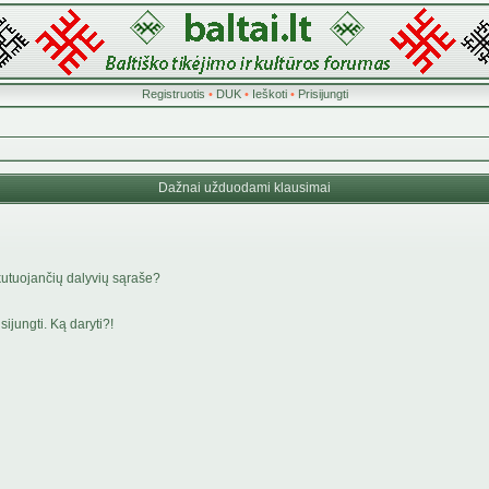
Registruotis
•
DUK
•
Ieškoti
•
Prisijungti
Dažnai užduodami klausimai
kutuojančių dalyvių sąraše?
ijungti. Ką daryti?!