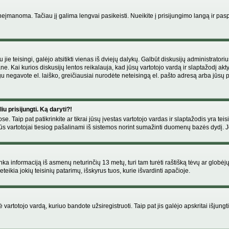
manoma. Tačiau jį galima lengvai pasikeisti. Nueikite į prisijungimo langą ir pas
eigu jie teisingi, galėjo atsitikti vienas iš dviejų dalykų. Galbūt diskusijų administr
e. Kai kurios diskusijų lentos reikalauja, kad jūsų vartotojo vardą ir slaptažodį akt
Jeigu negavote el. laiško, greičiausiai nurodėte neteisingą el. pašto adresą arba jūsų
u prisijungti. Ką daryti?!
se. Taip pat patikrinkite ar tikrai jūsų įvestas vartotojo vardas ir slaptažodis yra teis
s vartotojai tiesiog pašalinami iš sistemos norint sumažinti duomenų bazės dydį. Jeig
enka informaciją iš asmenų neturinčių 13 metų, turi tam turėti raštišką tėvų ar globėj
eikia jokių teisinių patarimų, išskyrus tuos, kurie išvardinti apačioje.
artotojo vardą, kuriuo bandote užsiregistruoti. Taip pat jis galėjo apskritai išjungti 