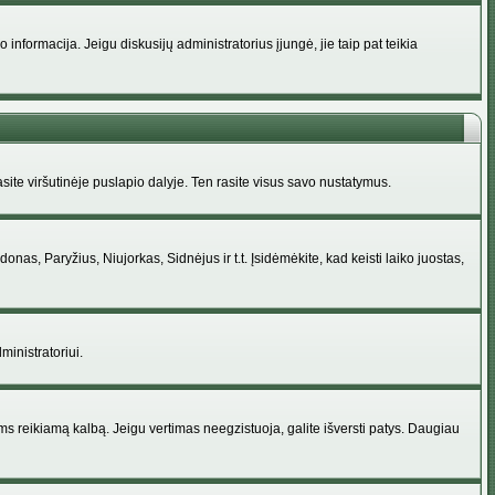
nformacija. Jeigu diskusijų administratorius įjungė, jie taip pat teikia
ite viršutinėje puslapio dalyje. Ten rasite visus savo nustatymus.
donas, Paryžius, Niujorkas, Sidnėjus ir t.t. Įsidėmėkite, kad keisti laiko juostas,
ministratoriui.
jums reikiamą kalbą. Jeigu vertimas neegzistuoja, galite išversti patys. Daugiau