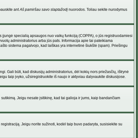
pauskite ant
Aš pamiršau savo slaptažodį
nuorodos. Toliau sekite nurodymus
atorius įjungė specialią apsaugos nuo vaikų funkciją (COPPA), o jūs registruodamiesi
yvuotų administratorius arba jūs pats. Informacija apie tai pateikiama
 pašto sistema pagalvojo, kad laiškas yra internetinė šiukšlė (spam). Priešingu
ingi. Gali būti, kad diskusijų administratorius, dėl kokių nors priežasčių, ištrynė
u taip įvyko, užsiregistruokite iš naujo ir aktyviau dalyvaukite diskusijose.
ų sutikimą. Jeigu nesate įsitikinę, kad tai galioja ir jums, kaip bandančiam
registraciją. Jeigu norite sužinoti, kodėl taip buvo padaryta, susisiekite su