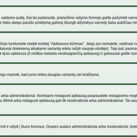
ojo valdymo pultą. Kai tai padarysite, pranešimo rašymo formoje galite pažymėti varn
ir tokiu atveju parašo pridėjimą galimą išjungti atžymėjus varnelę šalia aukščiau
je turėtumėte matyti kortelę “Apklausos kūrimas”. Jeigu jos nematote, vadinasi netu
yviai (kiekvieną atsakymo variantą reikia rašyti naujoje eilutėje). Taip pat, pasina
 tęsis apklausa (0 reiškia niekada nesibaigiančią apklausą) ir galiausiai galite nuro
 jeigu manote, kad jums reikia daugiau variantų nei leidžiama.
iai arba administratoriai. Norėdami redaguoti apklausą paspauskite redagavimo mygt
ju ištrinti arba redaguoti apklausą gali tik moderatoriai arba administratoriai. Tai
 trinti ir rašyti į šiuos forumus. Grupes sudaro administratoriai arba moderatoriai, todė