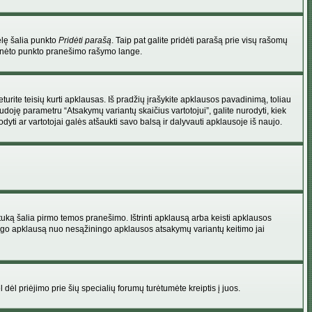
elę šalia punkto
Pridėti parašą
. Taip pat galite pridėti parašą prie visų rašomų
 minėto punkto pranešimo rašymo lange.
rite teisių kurti apklausas. Iš pradžių įrašykite apklausos pavadinimą, toliau
udoję parametru “Atsakymų variantų skaičius vartotojui”, galite nurodyti, kiek
dyti ar vartotojai galės atšaukti savo balsą ir dalyvauti apklausoje iš naujo.
uką šalia pirmo temos pranešimo. Ištrinti apklausą arba keisti apklausos
 saugo apklausą nuo nesąžiningo apklausos atsakymų variantų keitimo jai
l dėl priėjimo prie šių specialių forumų turėtumėte kreiptis į juos.