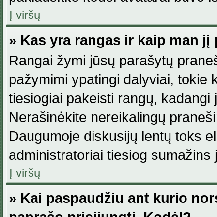
Į viršų
» Kas yra rangas ir kaip man jį 
Rangai žymi jūsų parašytų praneši
pažymimi ypatingi dalyviai, tokie 
tiesiogiai pakeisti rangų, kadangi 
Nerašinėkite nereikalingų praneš
Daugumoje diskusijų lentų toks e
administratoriai tiesiog sumažins
Į viršų
» Kai paspaudžiu ant kurio nor