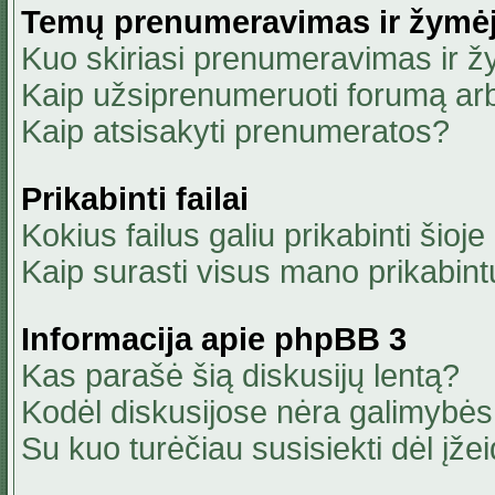
Temų prenumeravimas ir žymė
Kuo skiriasi prenumeravimas ir 
Kaip užsiprenumeruoti forumą ar
Kaip atsisakyti prenumeratos?
Prikabinti failai
Kokius failus galiu prikabinti šioje
Kaip surasti visus mano prikabint
Informacija apie phpBB 3
Kas parašė šią diskusijų lentą?
Kodėl diskusijose nėra galimybė
Su kuo turėčiau susisiekti dėl įžei