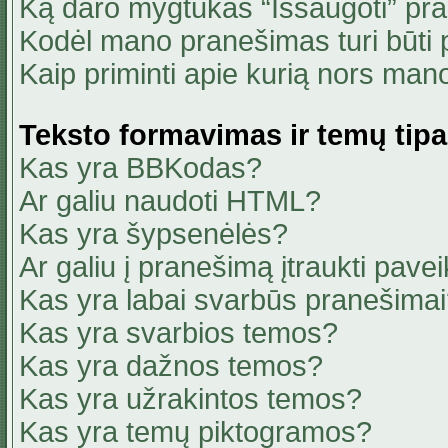
Ką daro mygtukas “Išsaugoti” pr
Kodėl mano pranešimas turi būti p
Kaip priminti apie kurią nors ma
Teksto formavimas ir temų tipa
Kas yra BBKodas?
Ar galiu naudoti HTML?
Kas yra šypsenėlės?
Ar galiu į pranešimą įtraukti pavei
Kas yra labai svarbūs pranešima
Kas yra svarbios temos?
Kas yra dažnos temos?
Kas yra užrakintos temos?
Kas yra temų piktogramos?