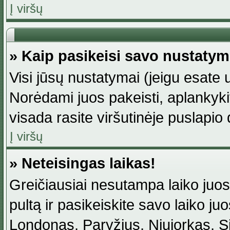
Į viršų
» Kaip pasikeisi savo nustaty
Visi jūsų nustatymai (jeigu esat
Norėdami juos pakeisti, aplankyki
visada rasite viršutinėje puslapio
Į viršų
» Neteisingas laikas!
Greičiausiai nesutampa laiko juost
pultą ir pasikeiskite savo laiko juos
Londonas, Paryžius, Niujorkas, Sidn