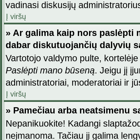
vadinasi diskusijų administratoriu
Į viršų
» Ar galima kaip nors paslėpti
dabar diskutuojančių dalyvių 
Vartotojo valdymo pulte, kortelėje
Paslėpti mano būseną
. Jeigu jį į
administratoriai, moderatoriai ir j
Į viršų
» Pamečiau arba neatsimenu sa
Nepanikuokite! Kadangi slaptažod
neįmanoma. Tačiau jį galima lengva