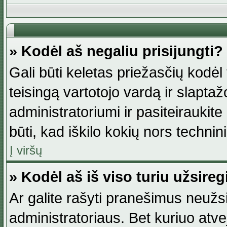
» Kodėl aš negaliu prisijungti?
Gali būti keletas priežasčių kodėl t
teisingą vartotojo vardą ir slaptažod
administratoriumi ir pasiteiraukite
būti, kad iškilo kokių nors technini
Į viršų
» Kodėl aš iš viso turiu užsireg
Ar galite rašyti pranešimus neužsi
administratoriaus. Bet kuriuo atv