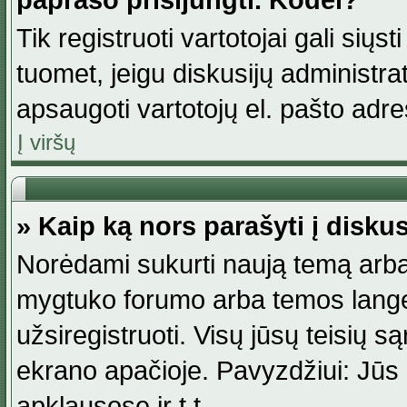
paprašo prisijungti. Kodėl?
Tik registruoti vartotojai gali siųs
tuomet, jeigu diskusijų administr
apsaugoti vartotojų el. pašto adr
Į viršų
» Kaip ką nors parašyti į disku
Norėdami sukurti naują temą arba
mygtuko forumo arba temos lange.
užsiregistruoti. Visų jūsų teisių
ekrano apačioje. Pavyzdžiui: Jūs g
apklausose ir t.t.