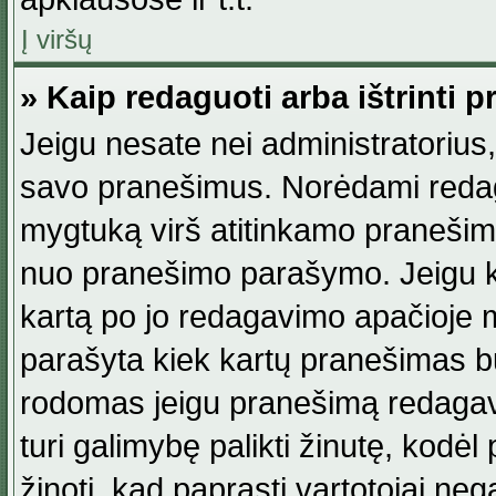
Į viršų
» Kaip redaguoti arba ištrinti 
Jeigu nesate nei administratorius, n
savo pranešimus. Norėdami reda
mygtuką virš atitinkamo pranešimo. 
nuo pranešimo parašymo. Jeigu ka
kartą po jo redagavimo apačioje m
parašyta kiek kartų pranešimas b
rodomas jeigu pranešimą redagavo
turi galimybę palikti žinutę, kodė
žinoti, kad paprasti vartotojai nega