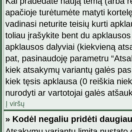
Kai pradedate naują temą (arba r
apačioje turėtumėte matyti kortel
vadinasi neturite teisių kurti apk
toliau įrašykite bent du apklauso
apklausos dalyviai (kiekvieną atsa
pat, pasinaudoję parametru “Atsaky
kiek atsakymų variantų galės pasi
kiek tęsis apklausa (0 reiškia niek
nurodyti ar vartotojai galės atšauk
Į viršų
» Kodėl negaliu pridėti daugi
Atsakymų variantų limitą nustato d