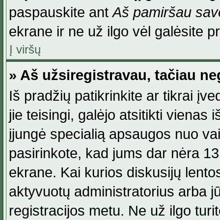
paspauskite ant
Aš pamiršau savo
ekrane ir ne už ilgo vėl galėsite pri
Į viršų
» Aš užsiregistravau, tačiau neg
Iš pradžių patikrinkite ar tikrai įv
jie teisingi, galėjo atsitikti viena
įjungė specialią apsaugos nuo va
pasirinkote, kad jums dar nėra 13
ekrane. Kai kurios diskusijų lentos
aktyvuotų administratorius arba jū
registracijos metu. Ne už ilgo turi