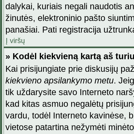
dalykai, kuriais negali naudotis an
žinutės, elektroninio pašto siunti
panašiai. Pati registracija užtrunka
Į viršų
» Kodėl kiekvieną kartą aš turiu
Kai prisijungiate prie diskusijų p
kiekvieno apsilankymo metu
. Jei
tik uždarysite savo Interneto na
kad kitas asmuo negalėtų prisiju
vardu, todėl Interneto kavinėse, b
vietose patartina nežymėti minėt