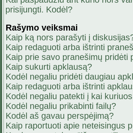
prisijungti. Kodėl?
Rašymo veiksmai
Kaip ką nors parašyti į diskusijas
Kaip redaguoti arba ištrinti pran
Kaip prie savo pranešimų pridėti
Kaip sukurti apklausą?
Kodėl negaliu pridėti daugiau ap
Kaip redaguoti arba ištrinti apkla
Kodėl negaliu patekti į kai kuriu
Kodėl negaliu prikabinti failų?
Kodėl aš gavau perspėjimą?
Kaip raportuoti apie neteisingus