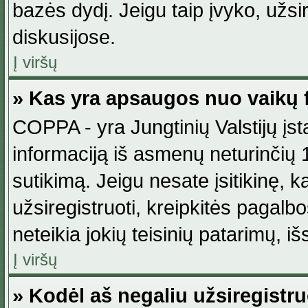
bazės dydį. Jeigu taip įvyko, užsir
diskusijose.
Į viršų
» Kas yra apsaugos nuo vaikų 
COPPA - yra Jungtinių Valstijų įst
informaciją iš asmenų neturinčių 1
sutikimą. Jeigu nesate įsitikinę, k
užsiregistruoti, kreipkitės pagalb
neteikia jokių teisinių patarimų, iš
Į viršų
» Kodėl aš negaliu užsiregistru