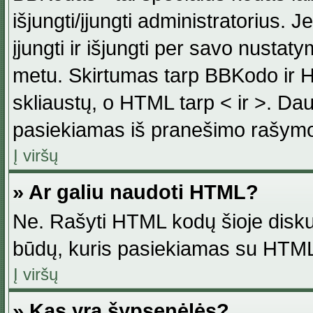
išjungti/įjungti administratorius. J
įjungti ir išjungti per savo nust
metu. Skirtumas tarp BBKodo ir H
skliaustų, o HTML tarp < ir >. Da
pasiekiamas iš pranešimo rašymo
Į viršų
» Ar galiu naudoti HTML?
Ne. Rašyti HTML kodų šioje disku
būdų, kuris pasiekiamas su HTML
Į viršų
» Kas yra šypsenėlės?