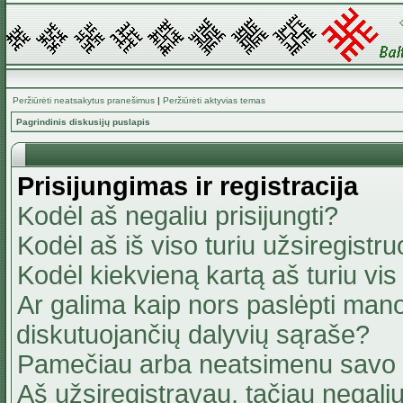
Peržiūrėti neatsakytus pranešimus
|
Peržiūrėti aktyvias temas
Pagrindinis diskusijų puslapis
Prisijungimas ir registracija
Kodėl aš negaliu prisijungti?
Kodėl aš iš viso turiu užsiregistru
Kodėl kiekvieną kartą aš turiu vis 
Ar galima kaip nors paslėpti mano
diskutuojančių dalyvių sąraše?
Pamečiau arba neatsimenu savo 
Aš užsiregistravau, tačiau negaliu 