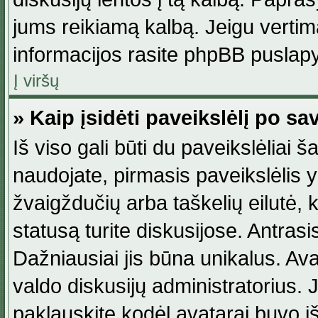
jums reikiamą kalbą. Jeigu vertim
informacijos rasite phpBB puslapy
Į viršų
» Kaip įsidėti paveikslėlį po s
Iš viso gali būti du paveikslėliai š
naudojate, pirmasis paveikslėlis y
žvaigždučių arba taškelių eilutė, 
statusą turite diskusijose. Antras
Dažniausiai jis būna unikalus. Avat
valdo diskusijų administratorius. J
paklauskite kodėl avatarai buvo iš