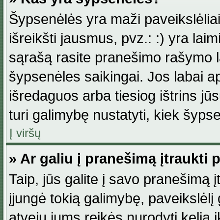
Šypsenėlės yra maži paveikslėlia
išreikšti jausmus, pvz.: :) yra lai
sąrašą rasite pranešimo rašymo la
šypsenėles saikingai. Jos labai 
išredaguos arba tiesiog ištrins jū
turi galimybę nustatyti, kiek šyp
Į viršų
» Ar galiu į pranešimą įtraukti 
Taip, jūs galite į savo pranešimą į
įjungė tokią galimybę, paveikslėlį g
atveju jums reikės nurodyti kelią i