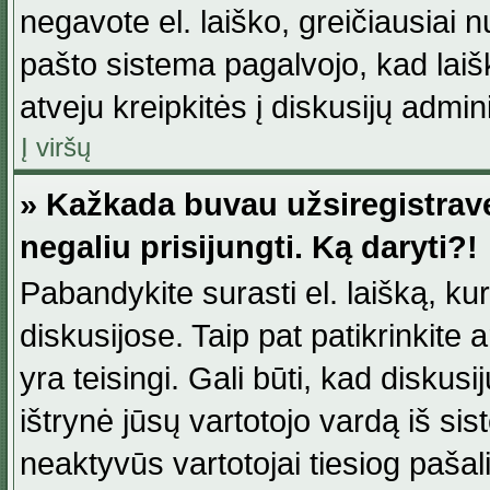
negavote el. laiško, greičiausiai 
pašto sistema pagalvojo, kad laiš
atveju kreipkitės į diskusijų admini
Į viršų
» Kažkada buvau užsiregistravęs
negaliu prisijungti. Ką daryti?!
Pabandykite surasti el. laišką, ku
diskusijose. Taip pat patikrinkite a
yra teisingi. Gali būti, kad diskus
ištrynė jūsų vartotojo vardą iš si
neaktyvūs vartotojai tiesiog paša