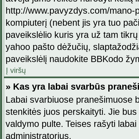
http://www.pavyzdys.com/mano-pave
kompiuterį (nebent jis yra tuo pačiu
paveikslėlio kuris yra už tam tikr
yahoo pašto dėžučių, slaptažodžia
paveikslėlį naudokite BBKodo žym
Į viršų
» Kas yra labai svarbūs praneš
Labai svarbiuose pranešimuose būn
stenkitės juos perskaityti. Jie bus
valdymo pulte. Teises rašyti labai
administratorius.