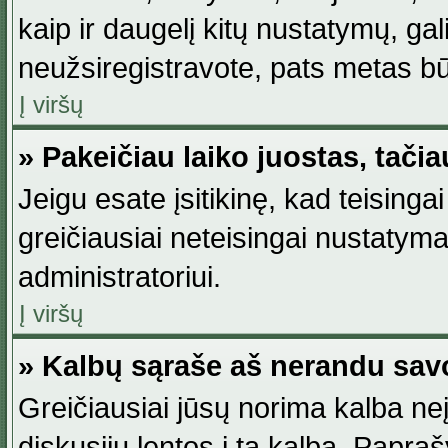
kaip ir daugelį kitų nustatymų, gali 
neužsiregistravote, pats metas būt
Į viršų
» Pakeičiau laiko juostas, tačia
Jeigu esate įsitikinę, kad teisingai
greičiausiai neteisingai nustatymas
administratoriui.
Į viršų
» Kalbų sąraše aš nerandu sav
Greičiausiai jūsų norima kalba neį
diskusijų lentos į tą kalbą. Papraš