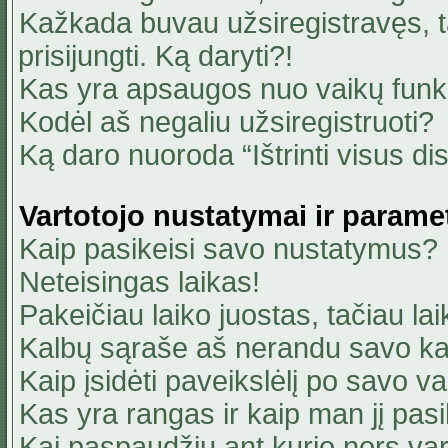
Kažkada buvau užsiregistravęs, ta
prisijungti. Ką daryti?!
Kas yra apsaugos nuo vaikų fun
Kodėl aš negaliu užsiregistruoti?
Ką daro nuoroda “Ištrinti visus di
Vartotojo nustatymai ir parame
Kaip pasikeisi savo nustatymus?
Neteisingas laikas!
Pakeičiau laiko juostas, tačiau lai
Kalbų sąraše aš nerandu savo ka
Kaip įsidėti paveikslėlį po savo v
Kas yra rangas ir kaip man jį pasi
Kai paspaudžiu ant kurio nors va