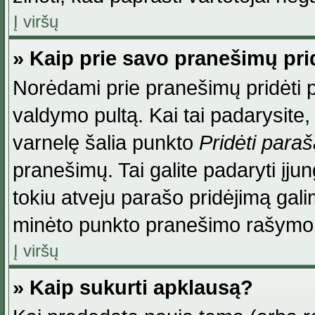
Į viršų
» Kaip prie savo pranešimų pri
Norėdami prie pranešimų pridėti par
valdymo pultą. Kai tai padarysite
varnelę šalia punkto
Pridėti para
pranešimų. Tai galite padaryti įj
tokiu atveju parašo pridėjimą gal
minėto punkto pranešimo rašymo
Į viršų
» Kaip sukurti apklausą?