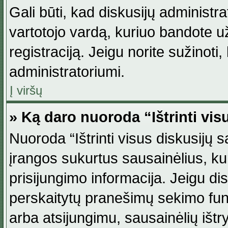
Gali būti, kad diskusijų administ
vartotojo vardą, kuriuo bandote užsi
registraciją. Jeigu norite sužinoti
administratoriumi.
Į viršų
» Ką daro nuoroda “Ištrinti vis
Nuoroda “Ištrinti visus diskusijų
įrangos sukurtus sausainėlius, ku
prisijungimo informacija. Jeigu disk
perskaitytų pranešimų sekimo funkc
arba atsijungimu, sausainėlių ištr