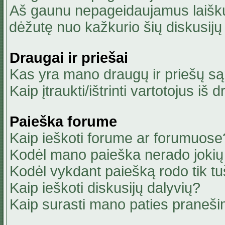
Aš gaunu nepageidaujamus laiškus
dėžutę nuo kažkurio šių diskusijų 
Draugai ir priešai
Kas yra mano draugų ir priešų są
Kaip įtraukti/ištrinti vartotojus i
Paieška forume
Kaip ieškoti forume ar forumuose
Kodėl mano paieška nerado jokių 
Kodėl vykdant paiešką rodo tik tu
Kaip ieškoti diskusijų dalyvių?
Kaip surasti mano paties praneši