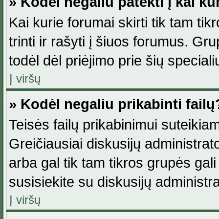
» Kodėl negaliu patekti į kai k
Kai kurie forumai skirti tik tam ti
trinti ir rašyti į šiuos forumus. G
todėl dėl priėjimo prie šių special
Į viršų
» Kodėl negaliu prikabinti failų
Teisės failų prikabinimui suteikia
Greičiausiai diskusijų administrato
arba gal tik tam tikros grupės gali 
susisiekite su diskusijų administra
Į viršų