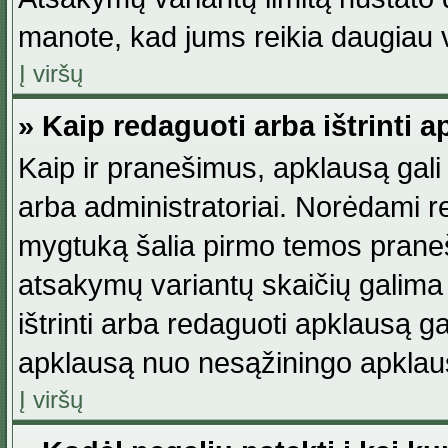
manote, kad jums reikia daugiau v
Į viršų
» Kaip redaguoti arba ištrinti 
Kaip ir pranešimus, apklausą gali 
arba administratoriai. Norėdami 
mygtuką šalia pirmo temos praneši
atsakymų variantų skaičių galima 
ištrinti arba redaguoti apklausą ga
apklausą nuo nesąžiningo apklaus
Į viršų