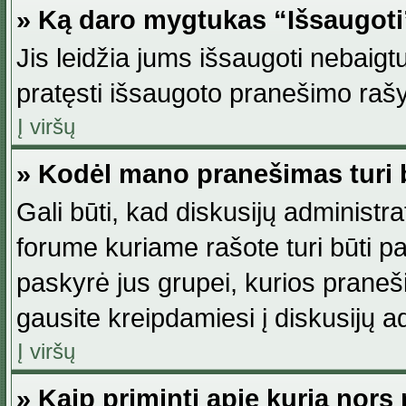
» Ką daro mygtukas “Išsaugot
Jis leidžia jums išsaugoti nebaig
pratęsti išsaugoto pranešimo rašy
Į viršų
» Kodėl mano pranešimas turi b
Gali būti, kad diskusijų administ
forume kuriame rašote turi būti pat
paskyrė jus grupei, kurios pranešim
gausite kreipdamiesi į diskusijų ad
Į viršų
» Kaip priminti apie kurią nor