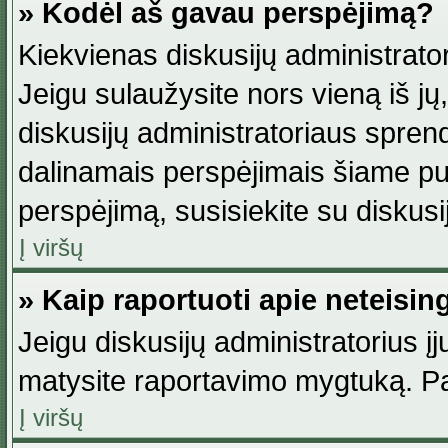
» Kodėl aš gavau perspėjimą?
Kiekvienas diskusijų administrator
Jeigu sulaužysite nors vieną iš jų,
diskusijų administratoriaus spre
dalinamais perspėjimais šiame pus
perspėjimą, susisiekite su diskusi
Į viršų
» Kaip raportuoti apie neteisi
Jeigu diskusijų administratorius į
matysite raportavimo mygtuką. Pa
Į viršų