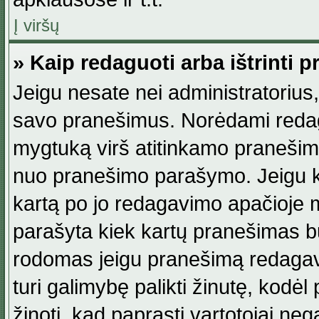
Į viršų
» Kaip redaguoti arba ištrinti 
Jeigu nesate nei administratorius, n
savo pranešimus. Norėdami reda
mygtuką virš atitinkamo pranešimo. 
nuo pranešimo parašymo. Jeigu ka
kartą po jo redagavimo apačioje m
parašyta kiek kartų pranešimas b
rodomas jeigu pranešimą redagavo
turi galimybę palikti žinutę, kodė
žinoti, kad paprasti vartotojai nega