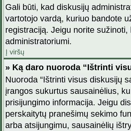
Gali būti, kad diskusijų administ
vartotojo vardą, kuriuo bandote užsi
registraciją. Jeigu norite sužinoti
administratoriumi.
Į viršų
» Ką daro nuoroda “Ištrinti vis
Nuoroda “Ištrinti visus diskusijų
įrangos sukurtus sausainėlius, ku
prisijungimo informacija. Jeigu disk
perskaitytų pranešimų sekimo funkc
arba atsijungimu, sausainėlių ištr