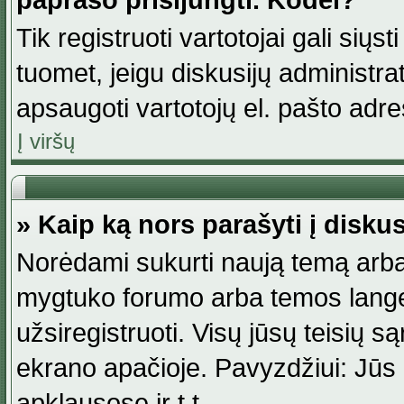
paprašo prisijungti. Kodėl?
Tik registruoti vartotojai gali siųs
tuomet, jeigu diskusijų administr
apsaugoti vartotojų el. pašto adr
Į viršų
» Kaip ką nors parašyti į disku
Norėdami sukurti naują temą arba
mygtuko forumo arba temos lange.
užsiregistruoti. Visų jūsų teisių
ekrano apačioje. Pavyzdžiui: Jūs g
apklausose ir t.t.