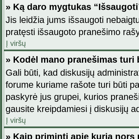
» Ką daro mygtukas “Išsaugot
Jis leidžia jums išsaugoti nebaig
pratęsti išsaugoto pranešimo rašy
Į viršų
» Kodėl mano pranešimas turi b
Gali būti, kad diskusijų administ
forume kuriame rašote turi būti pat
paskyrė jus grupei, kurios pranešim
gausite kreipdamiesi į diskusijų ad
Į viršų
» Kaip priminti apie kurią nor