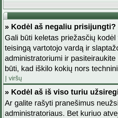
» Kodėl aš negaliu prisijungti?
Gali būti keletas priežasčių kodėl t
teisingą vartotojo vardą ir slaptažod
administratoriumi ir pasiteiraukite
būti, kad iškilo kokių nors technini
Į viršų
» Kodėl aš iš viso turiu užsireg
Ar galite rašyti pranešimus neužsi
administratoriaus. Bet kuriuo atv