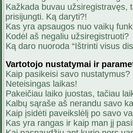
Kažkada buvau užsiregistravęs, ta
prisijungti. Ką daryti?!
Kas yra apsaugos nuo vaikų fun
Kodėl aš negaliu užsiregistruoti?
Ką daro nuoroda “Ištrinti visus di
Vartotojo nustatymai ir parame
Kaip pasikeisi savo nustatymus?
Neteisingas laikas!
Pakeičiau laiko juostas, tačiau lai
Kalbų sąraše aš nerandu savo ka
Kaip įsidėti paveikslėlį po savo v
Kas yra rangas ir kaip man jį pasi
Kai paspaudžiu ant kurio nors va