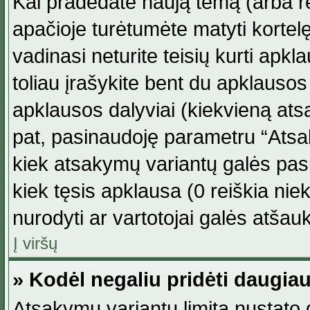
Kai pradedate naują temą (arba r
apačioje turėtumėte matyti kortel
vadinasi neturite teisių kurti apk
toliau įrašykite bent du apklauso
apklausos dalyviai (kiekvieną atsa
pat, pasinaudoję parametru “Atsaky
kiek atsakymų variantų galės pasi
kiek tęsis apklausa (0 reiškia niek
nurodyti ar vartotojai galės atšauk
Į viršų
» Kodėl negaliu pridėti daugi
Atsakymų variantų limitą nustato d