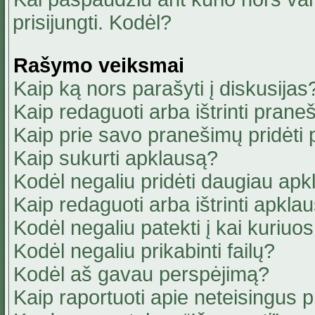
prisijungti. Kodėl?
Rašymo veiksmai
Kaip ką nors parašyti į diskusijas
Kaip redaguoti arba ištrinti pran
Kaip prie savo pranešimų pridėti
Kaip sukurti apklausą?
Kodėl negaliu pridėti daugiau ap
Kaip redaguoti arba ištrinti apkla
Kodėl negaliu patekti į kai kuriu
Kodėl negaliu prikabinti failų?
Kodėl aš gavau perspėjimą?
Kaip raportuoti apie neteisingus