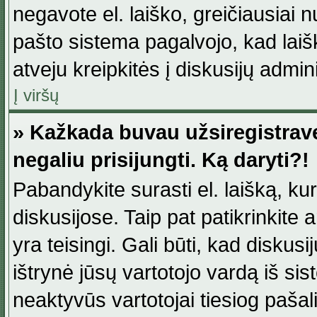
negavote el. laiško, greičiausiai 
pašto sistema pagalvojo, kad laiš
atveju kreipkitės į diskusijų admini
Į viršų
» Kažkada buvau užsiregistravęs
negaliu prisijungti. Ką daryti?!
Pabandykite surasti el. laišką, ku
diskusijose. Taip pat patikrinkite a
yra teisingi. Gali būti, kad diskus
ištrynė jūsų vartotojo vardą iš si
neaktyvūs vartotojai tiesiog paša