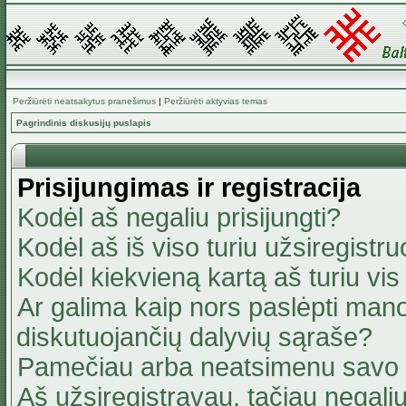
Peržiūrėti neatsakytus pranešimus
|
Peržiūrėti aktyvias temas
Pagrindinis diskusijų puslapis
Prisijungimas ir registracija
Kodėl aš negaliu prisijungti?
Kodėl aš iš viso turiu užsiregistru
Kodėl kiekvieną kartą aš turiu vis 
Ar galima kaip nors paslėpti mano
diskutuojančių dalyvių sąraše?
Pamečiau arba neatsimenu savo 
Aš užsiregistravau, tačiau negaliu 