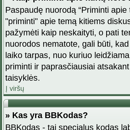
Paspaudę nuorodą “Priminti apie 
"priminti" apie temą kitiems disku
pažymėti kaip neskaityti, o pati t
nuorodos nematote, gali būti, ka
laiko tarpas, nuo kuriuo leidžiama
priminti ir paprasčiausiai atsakant į
taisyklės.
Į viršų
» Kas yra BBKodas?
BBKodas - tai specialus kodas la