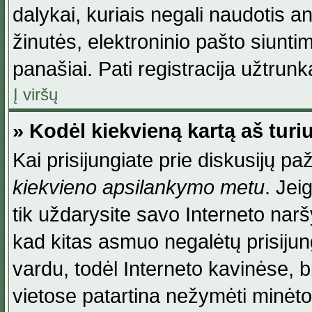
dalykai, kuriais negali naudotis an
žinutės, elektroninio pašto siunti
panašiai. Pati registracija užtrunka
Į viršų
» Kodėl kiekvieną kartą aš turiu
Kai prisijungiate prie diskusijų p
kiekvieno apsilankymo metu
. Jei
tik uždarysite savo Interneto na
kad kitas asmuo negalėtų prisiju
vardu, todėl Interneto kavinėse, b
vietose patartina nežymėti minėt