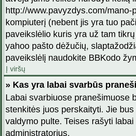
http://www.pavyzdys.com/mano-pave
kompiuterį (nebent jis yra tuo pačiu
paveikslėlio kuris yra už tam tikr
yahoo pašto dėžučių, slaptažodžia
paveikslėlį naudokite BBKodo žym
Į viršų
» Kas yra labai svarbūs praneš
Labai svarbiuose pranešimuose būn
stenkitės juos perskaityti. Jie bus
valdymo pulte. Teises rašyti labai
administratorius.