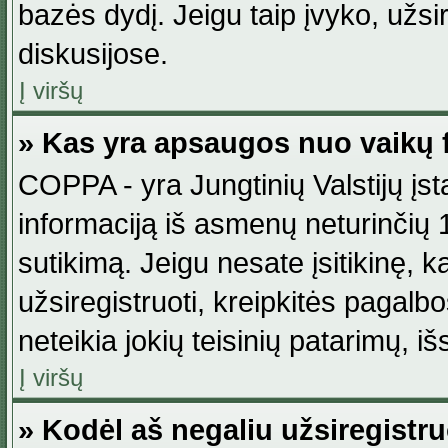
bazės dydį. Jeigu taip įvyko, užsir
diskusijose.
Į viršų
» Kas yra apsaugos nuo vaikų 
COPPA - yra Jungtinių Valstijų įst
informaciją iš asmenų neturinčių 1
sutikimą. Jeigu nesate įsitikinę, k
užsiregistruoti, kreipkitės pagalb
neteikia jokių teisinių patarimų, iš
Į viršų
» Kodėl aš negaliu užsiregistru