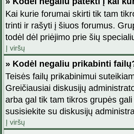
» Kodėl negaliu patekti į kai k
Kai kurie forumai skirti tik tam ti
trinti ir rašyti į šiuos forumus. G
todėl dėl priėjimo prie šių special
Į viršų
» Kodėl negaliu prikabinti failų
Teisės failų prikabinimui suteikia
Greičiausiai diskusijų administrato
arba gal tik tam tikros grupės gali 
susisiekite su diskusijų administra
Į viršų