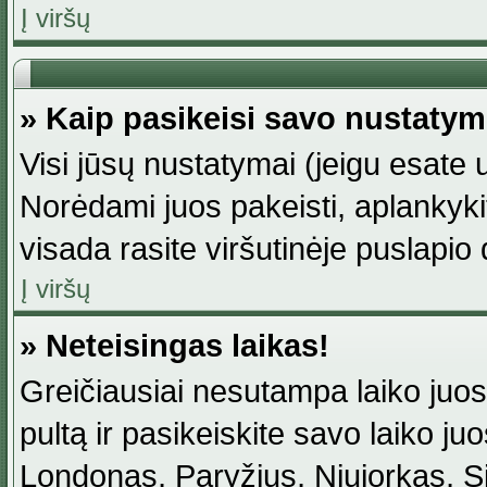
Į viršų
» Kaip pasikeisi savo nustaty
Visi jūsų nustatymai (jeigu esat
Norėdami juos pakeisti, aplankyki
visada rasite viršutinėje puslapio
Į viršų
» Neteisingas laikas!
Greičiausiai nesutampa laiko juost
pultą ir pasikeiskite savo laiko juos
Londonas, Paryžius, Niujorkas, Sidn