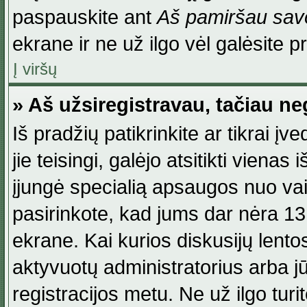
paspauskite ant
Aš pamiršau savo
ekrane ir ne už ilgo vėl galėsite pri
Į viršų
» Aš užsiregistravau, tačiau neg
Iš pradžių patikrinkite ar tikrai įv
jie teisingi, galėjo atsitikti viena
įjungė specialią apsaugos nuo va
pasirinkote, kad jums dar nėra 13
ekrane. Kai kurios diskusijų lentos
aktyvuotų administratorius arba jū
registracijos metu. Ne už ilgo turi