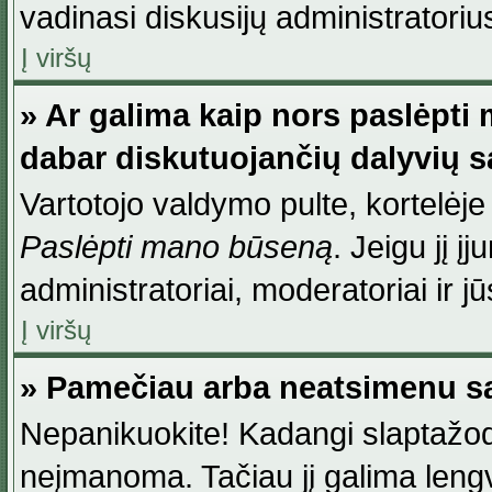
vadinasi diskusijų administratoriu
Į viršų
» Ar galima kaip nors paslėpti
dabar diskutuojančių dalyvių 
Vartotojo valdymo pulte, kortelėje
Paslėpti mano būseną
. Jeigu jį į
administratoriai, moderatoriai ir j
Į viršų
» Pamečiau arba neatsimenu sa
Nepanikuokite! Kadangi slaptažod
neįmanoma. Tačiau jį galima lengva