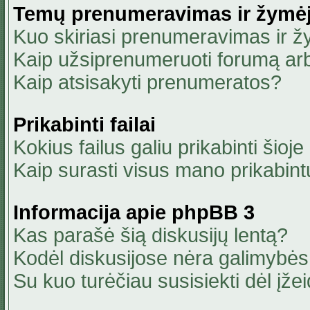
Temų prenumeravimas ir žymė
Kuo skiriasi prenumeravimas ir 
Kaip užsiprenumeruoti forumą ar
Kaip atsisakyti prenumeratos?
Prikabinti failai
Kokius failus galiu prikabinti šioje
Kaip surasti visus mano prikabint
Informacija apie phpBB 3
Kas parašė šią diskusijų lentą?
Kodėl diskusijose nėra galimybė
Su kuo turėčiau susisiekti dėl įžei