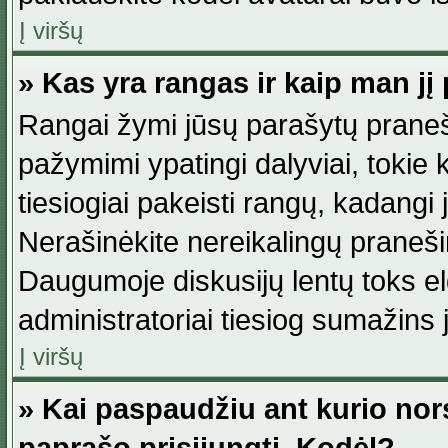
Į viršų
» Kas yra rangas ir kaip man jį 
Rangai žymi jūsų parašytų praneši
pažymimi ypatingi dalyviai, tokie 
tiesiogiai pakeisti rangų, kadangi 
Nerašinėkite nereikalingų praneš
Daugumoje diskusijų lentų toks e
administratoriai tiesiog sumažins
Į viršų
» Kai paspaudžiu ant kurio nor