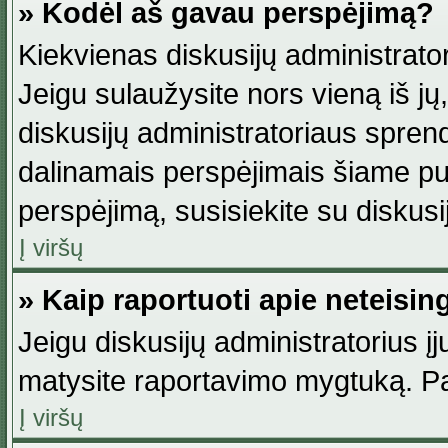
» Kodėl aš gavau perspėjimą?
Kiekvienas diskusijų administrator
Jeigu sulaužysite nors vieną iš jų,
diskusijų administratoriaus spre
dalinamais perspėjimais šiame pus
perspėjimą, susisiekite su diskusi
Į viršų
» Kaip raportuoti apie neteisi
Jeigu diskusijų administratorius į
matysite raportavimo mygtuką. Pa
Į viršų