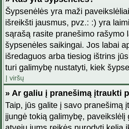
Šypsenėlės yra maži paveikslėlia
išreikšti jausmus, pvz.: :) yra lai
sąrašą rasite pranešimo rašymo la
šypsenėles saikingai. Jos labai 
išredaguos arba tiesiog ištrins jū
turi galimybę nustatyti, kiek šyp
Į viršų
» Ar galiu į pranešimą įtraukti 
Taip, jūs galite į savo pranešimą į
įjungė tokią galimybę, paveikslėlį g
atveju jums reikės nurodyti kelią i