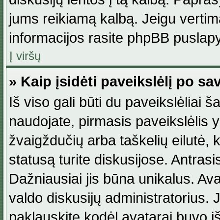
jums reikiamą kalbą. Jeigu vertim
informacijos rasite phpBB puslapy
Į viršų
» Kaip įsidėti paveikslėlį po s
Iš viso gali būti du paveikslėliai š
naudojate, pirmasis paveikslėlis y
žvaigždučių arba taškelių eilutė, 
statusą turite diskusijose. Antras
Dažniausiai jis būna unikalus. Avat
valdo diskusijų administratorius. J
paklauskite kodėl avatarai buvo iš