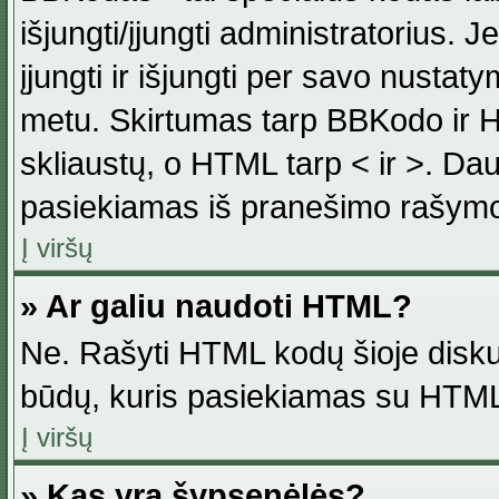
išjungti/įjungti administratorius. J
įjungti ir išjungti per savo nust
metu. Skirtumas tarp BBKodo ir H
skliaustų, o HTML tarp < ir >. Da
pasiekiamas iš pranešimo rašymo
Į viršų
» Ar galiu naudoti HTML?
Ne. Rašyti HTML kodų šioje disku
būdų, kuris pasiekiamas su HTML
Į viršų
» Kas yra šypsenėlės?