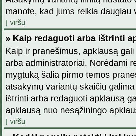
manote, kad jums reikia daugiau v
Į viršų
» Kaip redaguoti arba ištrinti 
Kaip ir pranešimus, apklausą gali 
arba administratoriai. Norėdami 
mygtuką šalia pirmo temos praneši
atsakymų variantų skaičių galima 
ištrinti arba redaguoti apklausą ga
apklausą nuo nesąžiningo apklaus
Į viršų