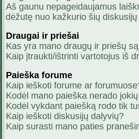
Aš gaunu nepageidaujamus laiškus
dėžutę nuo kažkurio šių diskusijų 
Draugai ir priešai
Kas yra mano draugų ir priešų są
Kaip įtraukti/ištrinti vartotojus i
Paieška forume
Kaip ieškoti forume ar forumuose
Kodėl mano paieška nerado jokių 
Kodėl vykdant paiešką rodo tik tu
Kaip ieškoti diskusijų dalyvių?
Kaip surasti mano paties praneši