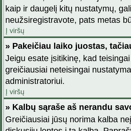
kaip ir daugelį kitų nustatymų, gali 
neužsiregistravote, pats metas būt
Į viršų
» Pakeičiau laiko juostas, tačia
Jeigu esate įsitikinę, kad teisingai
greičiausiai neteisingai nustatymas
administratoriui.
Į viršų
» Kalbų sąraše aš nerandu sav
Greičiausiai jūsų norima kalba neį
diskusijų lentos į tą kalbą. Papraš