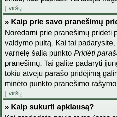
Į viršų
» Kaip prie savo pranešimų pri
Norėdami prie pranešimų pridėti par
valdymo pultą. Kai tai padarysite
varnelę šalia punkto
Pridėti para
pranešimų. Tai galite padaryti įj
tokiu atveju parašo pridėjimą gal
minėto punkto pranešimo rašymo
Į viršų
» Kaip sukurti apklausą?