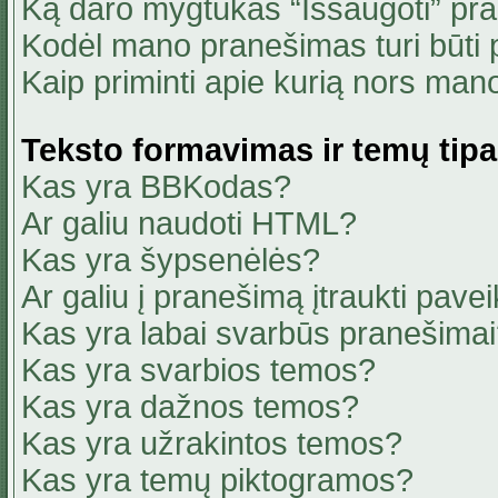
Ką daro mygtukas “Išsaugoti” pr
Kodėl mano pranešimas turi būti p
Kaip priminti apie kurią nors ma
Teksto formavimas ir temų tipa
Kas yra BBKodas?
Ar galiu naudoti HTML?
Kas yra šypsenėlės?
Ar galiu į pranešimą įtraukti pavei
Kas yra labai svarbūs pranešima
Kas yra svarbios temos?
Kas yra dažnos temos?
Kas yra užrakintos temos?
Kas yra temų piktogramos?