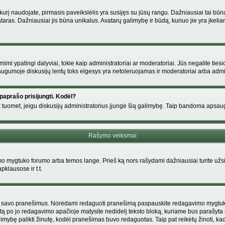
s, kurį naudojate, pirmasis paveikslėlis yra susijęs su jūsų rangu. Dažniausiai tai bū
ataras. Dažniausiai jis būna unikalus. Avatarų galimybę ir būdą, kuriuo jie yra įkeliam
i ypatingi dalyviai, tokie kaip administratoriai ar moderatoriai. Jūs negalite tiesi
gumoje diskusijų lentų toks elgesys yra netoleruojamas ir moderatoriai arba admin
paprašo prisijungti. Kodėl?
ir tik tuomet, jeigu diskusijų administratorius įjungė šią galimybę. Taip bandoma aps
Rašymo veiksmai
 mygtuko forumo arba temos lange. Prieš ką nors rašydami dažniausiai turite užsir
pklausose ir t.t.
i tik savo pranešimus. Norėdami redaguoti pranešimą paspauskite redagavimo mygtuką v
tą po jo redagavimo apačioje matysite nedidelį teksto bloką, kuriame bus parašyt
ybę palikti žinutę, kodėl pranešimas buvo redaguotas. Taip pat reikėtų žinoti, kad pa