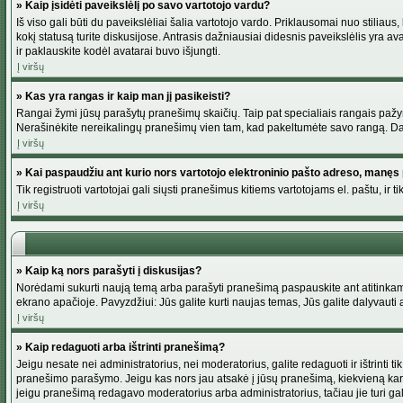
» Kaip įsidėti paveikslėlį po savo vartotojo vardu?
Iš viso gali būti du paveikslėliai šalia vartotojo vardo. Priklausomai nuo stiliau
kokį statusą turite diskusijose. Antrasis dažniausiai didesnis paveikslėlis yra av
ir paklauskite kodėl avatarai buvo išjungti.
Į viršų
» Kas yra rangas ir kaip man jį pasikeisti?
Rangai žymi jūsų parašytų pranešimų skaičių. Taip pat specialiais rangais pažymim
Nerašinėkite nereikalingų pranešimų vien tam, kad pakeltumėte savo rangą. Dau
Į viršų
» Kai paspaudžiu ant kurio nors vartotojo elektroninio pašto adreso, manęs 
Tik registruoti vartotojai gali siųsti pranešimus kitiems vartotojams el. paštu, 
Į viršų
» Kaip ką nors parašyti į diskusijas?
Norėdami sukurti naują temą arba parašyti pranešimą paspauskite ant atitinkamo
ekrano apačioje. Pavyzdžiui: Jūs galite kurti naujas temas, Jūs galite dalyvauti a
Į viršų
» Kaip redaguoti arba ištrinti pranešimą?
Jeigu nesate nei administratorius, nei moderatorius, galite redaguoti ir ištrint
pranešimo parašymo. Jeigu kas nors jau atsakė į jūsų pranešimą, kiekvieną kar
jeigu pranešimą redagavo moderatorius arba administratorius, tačiau jie turi galim