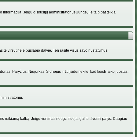
nformacija. Jeigu diskusijų administratorius įjungė, jie taip pat teikia
ite viršutinėje puslapio dalyje. Ten rasite visus savo nustatymus.
donas, Paryžius, Niujorkas, Sidnėjus ir t.t. Įsidėmėkite, kad keisti laiko juostas,
ministratoriui.
jums reikiamą kalbą. Jeigu vertimas neegzistuoja, galite išversti patys. Daugiau