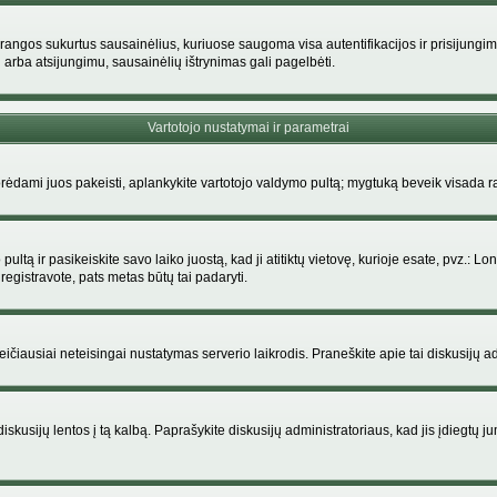
rangos sukurtus sausainėlius, kuriuose saugoma visa autentifikacijos ir prisijungimo i
 arba atsijungimu, sausainėlių ištrynimas gali pagelbėti.
Vartotojo nustatymai ir parametrai
dami juos pakeisti, aplankykite vartotojo valdymo pultą; mygtuką beveik visada ras
ltą ir pasikeiskite savo laiko juostą, kad ji atitiktų vietovę, kurioje esate, pvz.: Lon
siregistravote, pats metas būtų tai padaryti.
greičiausiai neteisingai nustatymas serverio laikrodis. Praneškite apie tai diskusijų ad
iskusijų lentos į tą kalbą. Paprašykite diskusijų administratoriaus, kad jis įdiegtų 