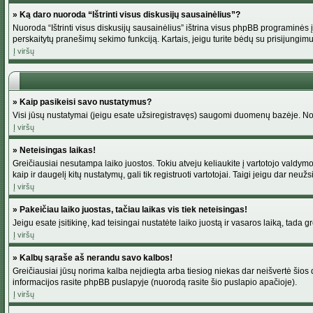
» Ką daro nuoroda “Ištrinti visus diskusijų sausainėlius”?
Nuoroda “Ištrinti visus diskusijų sausainėlius” ištrina visus phpBB programinės į
perskaitytų pranešimų sekimo funkciją. Kartais, jeigu turite bėdų su prisijungimu
Į viršų
» Kaip pasikeisi savo nustatymus?
Visi jūsų nustatymai (jeigu esate užsiregistravęs) saugomi duomenų bazėje. Norė
Į viršų
» Neteisingas laikas!
Greičiausiai nesutampa laiko juostos. Tokiu atveju keliaukite į vartotojo valdymo pu
kaip ir daugelį kitų nustatymų, gali tik registruoti vartotojai. Taigi jeigu dar neuž
Į viršų
» Pakeičiau laiko juostas, tačiau laikas vis tiek neteisingas!
Jeigu esate įsitikinę, kad teisingai nustatėte laiko juostą ir vasaros laiką, tada 
Į viršų
» Kalbų sąraše aš nerandu savo kalbos!
Greičiausiai jūsų norima kalba neįdiegta arba tiesiog niekas dar neišvertė šios d
informacijos rasite phpBB puslapyje (nuorodą rasite šio puslapio apačioje).
Į viršų