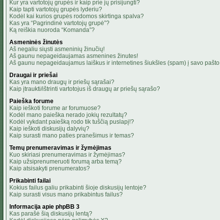
Kur yra vartotojų grupės ir kaip prie jų prisijungti?
Kaip tapti vartotojų grupės lyderiu?
Kodėl kai kurios grupės rodomos skirtinga spalva?
Kas yra “Pagrindinė vartotojų grupė”?
Ką reiškia nuoroda “Komanda”?
Asmeninės žinutės
Aš negaliu siųsti asmeninių žinučių!
Aš gaunu nepageidaujamas asmenines žinutes!
Aš gaunu nepageidaujamus laiškus ir internetines šiukšles (spam) į savo pašto 
Draugai ir priešai
Kas yra mano draugų ir priešų sąrašai?
Kaip įtraukti/ištrinti vartotojus iš draugų ar priešų sąrašo?
Paieška forume
Kaip ieškoti forume ar forumuose?
Kodėl mano paieška nerado jokių rezultatų?
Kodėl vykdant paiešką rodo tik tuščią puslapį!?
Kaip ieškoti diskusijų dalyvių?
Kaip surasti mano paties pranešimus ir temas?
Temų prenumeravimas ir žymėjimas
Kuo skiriasi prenumeravimas ir žymėjimas?
Kaip užsiprenumeruoti forumą arba temą?
Kaip atsisakyti prenumeratos?
Prikabinti failai
Kokius failus galiu prikabinti šioje diskusijų lentoje?
Kaip surasti visus mano prikabintus failus?
Informacija apie phpBB 3
Kas parašė šią diskusijų lentą?