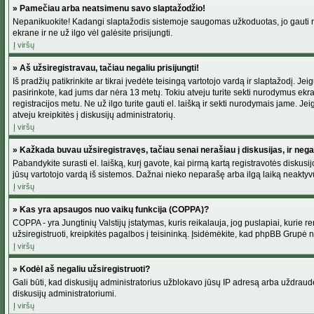
» Pamečiau arba neatsimenu savo slaptažodžio!
Nepanikuokite! Kadangi slaptažodis sistemoje saugomas užkoduotas, jo gauti neį
ekrane ir ne už ilgo vėl galėsite prisijungti.
Į viršų
» Aš užsiregistravau, tačiau negaliu prisijungti!
Iš pradžių patikrinkite ar tikrai įvedėte teisingą vartotojo vardą ir slaptažodį. J
pasirinkote, kad jums dar nėra 13 metų. Tokiu atveju turite sekti nurodymus ekran
registracijos metu. Ne už ilgo turite gauti el. laišką ir sekti nurodymais jame. 
atveju kreipkitės į diskusijų administratorių.
Į viršų
» Kažkada buvau užsiregistravęs, tačiau senai nerašiau į diskusijas, ir negali
Pabandykite surasti el. laišką, kurį gavote, kai pirmą kartą registravotės diskusijo
jūsų vartotojo vardą iš sistemos. Dažnai nieko neparašę arba ilgą laiką neaktyvū
Į viršų
» Kas yra apsaugos nuo vaikų funkcija (COPPA)?
COPPA - yra Jungtinių Valstijų įstatymas, kuris reikalauja, jog puslapiai, kurie r
užsiregistruoti, kreipkitės pagalbos į teisininką. Įsidėmėkite, kad phpBB Grupė net
Į viršų
» Kodėl aš negaliu užsiregistruoti?
Gali būti, kad diskusijų administratorius užblokavo jūsų IP adresą arba uždraudė v
diskusijų administratoriumi.
Į viršų