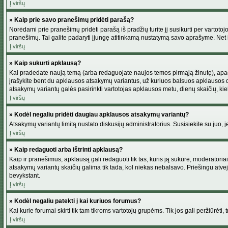
Į viršų
» Kaip prie savo pranešimų pridėti parašą?
Norėdami prie pranešimų pridėti parašą iš pradžių turite jį susikurti per vartot
pranešimų. Tai galite padaryti įjungę atitinkamą nustatymą savo aprašyme. Net 
Į viršų
» Kaip sukurti apklausą?
Kai pradedate naują temą (arba redaguojate naujos temos pirmąją žinutę), apačio
įrašykite bent du apklausos atsakymų variantus, už kuriuos balsuos apklausos dal
atsakymų variantų galės pasirinkti vartotojas apklausos metu, dienų skaičių, kiek
Į viršų
» Kodėl negaliu pridėti daugiau apklausos atsakymų variantų?
Atsakymų variantų limitą nustato diskusijų administratorius. Susisiekite su juo,
Į viršų
» Kaip redaguoti arba ištrinti apklausą?
Kaip ir pranešimus, apklausą gali redaguoti tik tas, kuris ją sukūrė, moderator
atsakymų variantų skaičių galima tik tada, kol niekas nebalsavo. Priešingu atve
bevykstant.
Į viršų
» Kodėl negaliu patekti į kai kuriuos forumus?
Kai kurie forumai skirti tik tam tikroms vartotojų grupėms. Tik jos gali peržiūrėti,
Į viršų