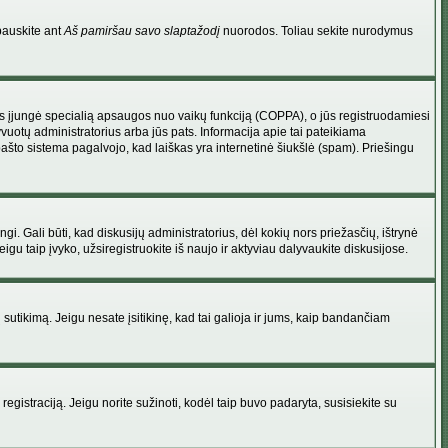
pauskite ant
Aš pamiršau savo slaptažodį
nuorodos. Toliau sekite nurodymus
atorius įjungė specialią apsaugos nuo vaikų funkciją (COPPA), o jūs registruodamiesi
yvuotų administratorius arba jūs pats. Informacija apie tai pateikiama
 pašto sistema pagalvojo, kad laiškas yra internetinė šiukšlė (spam). Priešingu
ingi. Gali būti, kad diskusijų administratorius, dėl kokių nors priežasčių, ištrynė
u taip įvyko, užsiregistruokite iš naujo ir aktyviau dalyvaukite diskusijose.
ų sutikimą. Jeigu nesate įsitikinę, kad tai galioja ir jums, kaip bandančiam
registraciją. Jeigu norite sužinoti, kodėl taip buvo padaryta, susisiekite su