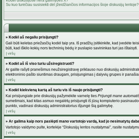
Kodėl diskusijose nėra galimybės X?
Su kuo turėčiau susisiekti dėl įžeidžiančios informacijos šioje diskusijų lentoje?
» Kodėl aš negaliu prisijungti?
Gali būti keletas priežasčių kodėl taip yra. Iš pradžių įsitikinkite, kad įvedėte tei
būti, kad iškilo kokių nors techninių bėdų ir puslapio savininkas turi jas ištaisyti.
Į viršų
» Kodėl aš iš viso turiu užsiregistruoti?
Ar galite rašyti pranešimus neužsiregistravę priklauso nuo diskusijų administrato
elektroninio pašto siuntimas draugam, prisijungimas į dalyvių grupes ir panašiai. 
Į viršų
» Kodėl kiekvieną kartą aš turiu vis iš naujo prisijungti?
Kai prisijungiate prie diskusijų pažymėkite varnelę ties
Prijungti mane automati
sumetimais, kad kitas asmuo negalėtų prisijungti iš jūsų kompiuterio pasinaudod
punkto, vadinasi diskusijų administratorius išjungė šią galimybę.
Į viršų
» Ar galima kaip nors paslėpti mano vartotojo vardą, kad jo nesimatytų dab
Vartotojo valdymo pulte, kortelėje “Diskusijų lentos nustatymai”, rasite nustaty
Į viršų