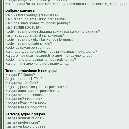
Kas yra rangas ir kaip man jį pasikeisti?
Kai paspaudžiu ant kurio nors vartotojo elektroninio pašto adreso, manęs papra
Rašymo veiksmai
Kaip ką nors parašyti į diskusijas?
Kaip redaguoti arba ištrinti pranešimą?
Kaip prie savo pranešimų pridėti parašą?
Kaip sukurti apklausą?
Kodėl negaliu pridėti daugiau apklausos atsakymų variantų?
Kaip redaguoti arba ištrinti apklausą?
Kodėl negaliu patekti į kai kuriuos forumus?
Kodėl negaliu prikabinti failų?
Kodėl aš gavau perspėjimą?
Kaip raportuoti apie neteisingus pranešimus moderatoriui?
Ką daro mygtukas “Išsaugoti” pranešimo rašymo lange?
Kodėl mano pranešimas turi būti patvirtintas?
Kaip priminti apie kurią nors mano temą?
Teksto formavimas ir temų tipai
Kas yra BBKodas?
Ar galiu naudoti HTML?
Kas yra šypsenėlės?
Ar galiu į pranešimą įtraukti paveikslėlį?
Kas yra labai svarbūs pranešimai?
Kas yra svarbios temos?
Kas yra dažnos temos?
Kas yra užrakintos temos?
Kas yra temų piktogramos?
Vartotojų lygiai ir grupės
Kas yra administratoriai?
Kas yra moderatoriai?
Kas yra vartotojų grupės?