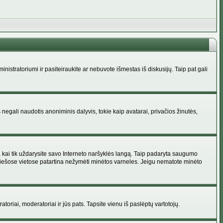
administratoriumi ir pasiteiraukite ar nebuvote išmestas iš diskusijų. Taip pat gali
 negali naudotis anoniminis dalyvis, tokie kaip avatarai, privačios žinutės,
s, kai tik uždarysite savo Interneto naršyklės langą. Taip padaryta saugumo
 viešose vietose patartina nežymėti minėtos varneles. Jeigu nematote minėto
ratoriai, moderatoriai ir jūs pats. Tapsite vienu iš paslėptų vartotojų.