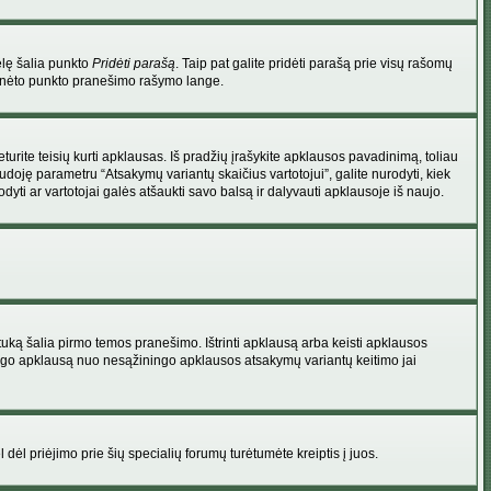
elę šalia punkto
Pridėti parašą
. Taip pat galite pridėti parašą prie visų rašomų
 minėto punkto pranešimo rašymo lange.
rite teisių kurti apklausas. Iš pradžių įrašykite apklausos pavadinimą, toliau
udoję parametru “Atsakymų variantų skaičius vartotojui”, galite nurodyti, kiek
dyti ar vartotojai galės atšaukti savo balsą ir dalyvauti apklausoje iš naujo.
uką šalia pirmo temos pranešimo. Ištrinti apklausą arba keisti apklausos
 saugo apklausą nuo nesąžiningo apklausos atsakymų variantų keitimo jai
l dėl priėjimo prie šių specialių forumų turėtumėte kreiptis į juos.