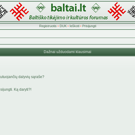
Registruotis
•
DUK
•
Ieškoti
•
Prisijungti
Dažnai užduodami klausimai
kutuojančių dalyvių sąraše?
ijungti. Ką daryti?!