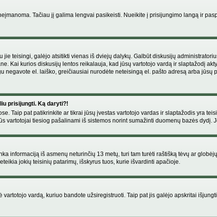
manoma. Tačiau jį galima lengvai pasikeisti. Nueikite į prisijungimo langą ir pas
eigu jie teisingi, galėjo atsitikti vienas iš dviejų dalykų. Galbūt diskusijų administr
e. Kai kurios diskusijų lentos reikalauja, kad jūsų vartotojo vardą ir slaptažodį akt
Jeigu negavote el. laiško, greičiausiai nurodėte neteisingą el. pašto adresą arba jūsų
u prisijungti. Ką daryti?!
se. Taip pat patikrinkite ar tikrai jūsų įvestas vartotojo vardas ir slaptažodis yra teis
s vartotojai tiesiog pašalinami iš sistemos norint sumažinti duomenų bazės dydį. Jeig
enka informaciją iš asmenų neturinčių 13 metų, turi tam turėti raštišką tėvų ar globėj
eikia jokių teisinių patarimų, išskyrus tuos, kurie išvardinti apačioje.
artotojo vardą, kuriuo bandote užsiregistruoti. Taip pat jis galėjo apskritai išjungti 