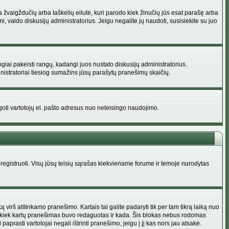
na žvaigždučių arba taškelių eilutė, kuri parodo kiek žinučių jūs esat parašę arba
i, valdo diskusijų administratorius. Jeigu negalite jų naudoti, susisiekite su juo
ogiai pakeisti rangų, kadangi juos nustato diskusijų administratorius.
istratoriai tiesiog sumažins jūsų parašytų pranešimų skaičių.
augoti vartotojų el. pašto adresus nuo neteisingo naudojimo.
egistruoti. Visų jūsų teisių sąrašas kiekviename forume ir temoje nurodytas
irš atitinkamo pranešimo. Kartais tai galite padaryti tik per tam tikrą laiką nuo
a kiek kartų pranešimas buvo redaguotas ir kada. Šis blokas nebus rodomas
prasti vartotojai negali ištrinti pranešimo, jeigu į jį kas nors jau atsakė.