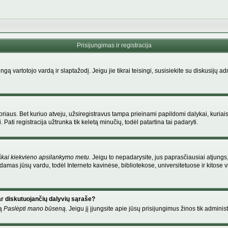
Prisijungimas ir registracija
singą vartotojo vardą ir slaptažodį. Jeigu jie tikrai teisingi, susisiekite su diskusijų 
riaus. Bet kuriuo atveju, užsiregistravus tampa prieinami papildomi dalykai, kuriais
Pati registracija užtrunka tik keletą minučių, todėl patartina tai padaryti.
škai kiekvieno apsilankymo metu
. Jeigu to nepadarysite, jus paprasčiausiai atjung
amas jūsų vardu, todėl Interneto kavinėse, bibliotekose, universitetuose ir kitose
ar diskutuojančių dalyvių sąraše?
mą
Paslėpti mano būseną
. Jeigu jį įjungsite apie jūsų prisijungimus žinos tik administ