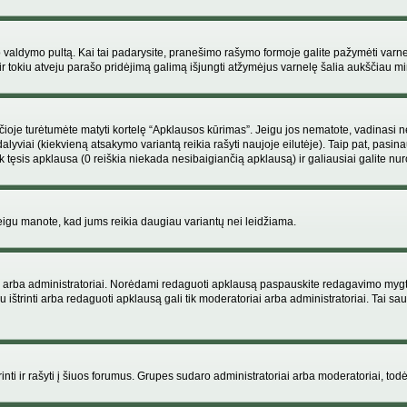
ojo valdymo pultą. Kai tai padarysite, pranešimo rašymo formoje galite pažymėti varn
ir tokiu atveju parašo pridėjimą galimą išjungti atžymėjus varnelę šalia aukščiau
je turėtumėte matyti kortelę “Apklausos kūrimas”. Jeigu jos nematote, vadinasi netu
yviai (kiekvieną atsakymo variantą reikia rašyti naujoje eilutėje). Taip pat, pasina
 tęsis apklausa (0 reiškia niekada nesibaigiančią apklausą) ir galiausiai galite nuro
 jeigu manote, kad jums reikia daugiau variantų nei leidžiama.
iai arba administratoriai. Norėdami redaguoti apklausą paspauskite redagavimo mygt
ju ištrinti arba redaguoti apklausą gali tik moderatoriai arba administratoriai. Tai
 trinti ir rašyti į šiuos forumus. Grupes sudaro administratoriai arba moderatoriai, todė