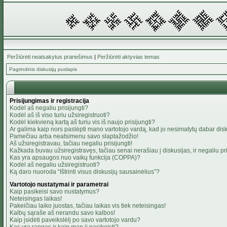
Peržiūrėti neatsakytus pranešimus
|
Peržiūrėti aktyvias temas
Pagrindinis diskusijų puslapis
Prisijungimas ir registracija
Kodėl aš negaliu prisijungti?
Kodėl aš iš viso turiu užsiregistruoti?
Kodėl kiekvieną kartą aš turiu vis iš naujo prisijungti?
Ar galima kaip nors paslėpti mano vartotojo vardą, kad jo nesimatytų dabar dis
Pamečiau arba neatsimenu savo slaptažodžio!
Aš užsiregistravau, tačiau negaliu prisijungti!
Kažkada buvau užsiregistravęs, tačiau senai nerašiau į diskusijas, ir negaliu pris
Kas yra apsaugos nuo vaikų funkcija (COPPA)?
Kodėl aš negaliu užsiregistruoti?
Ką daro nuoroda “Ištrinti visus diskusijų sausainėlius”?
Vartotojo nustatymai ir parametrai
Kaip pasikeisi savo nustatymus?
Neteisingas laikas!
Pakeičiau laiko juostas, tačiau laikas vis tiek neteisingas!
Kalbų sąraše aš nerandu savo kalbos!
Kaip įsidėti paveikslėlį po savo vartotojo vardu?