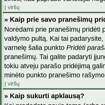
Į viršų
» Kaip prie savo pranešimų pri
Norėdami prie pranešimų pridėti par
valdymo pultą. Kai tai padarysite
varnelę šalia punkto
Pridėti para
pranešimų. Tai galite padaryti įj
tokiu atveju parašo pridėjimą gal
minėto punkto pranešimo rašymo
Į viršų
» Kaip sukurti apklausą?