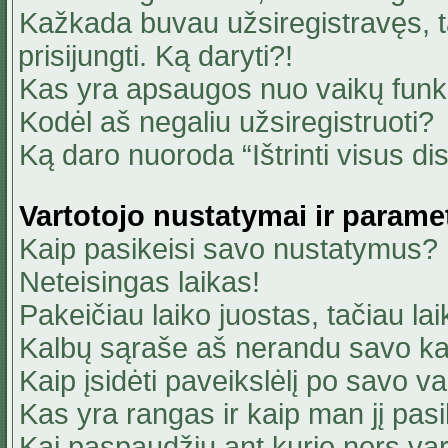
Kažkada buvau užsiregistravęs, ta
prisijungti. Ką daryti?!
Kas yra apsaugos nuo vaikų fun
Kodėl aš negaliu užsiregistruoti?
Ką daro nuoroda “Ištrinti visus di
Vartotojo nustatymai ir parame
Kaip pasikeisi savo nustatymus?
Neteisingas laikas!
Pakeičiau laiko juostas, tačiau lai
Kalbų sąraše aš nerandu savo ka
Kaip įsidėti paveikslėlį po savo v
Kas yra rangas ir kaip man jį pasi
Kai paspaudžiu ant kurio nors va