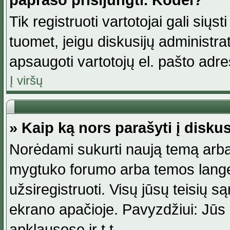
paprašo prisijungti. Kodėl?
Tik registruoti vartotojai gali siųs
tuomet, jeigu diskusijų administr
apsaugoti vartotojų el. pašto adr
Į viršų
» Kaip ką nors parašyti į disku
Norėdami sukurti naują temą arba
mygtuko forumo arba temos lange.
užsiregistruoti. Visų jūsų teisių
ekrano apačioje. Pavyzdžiui: Jūs g
apklausose ir t.t.