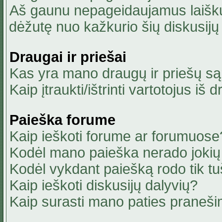
Aš gaunu nepageidaujamus laiškus
dėžutę nuo kažkurio šių diskusijų 
Draugai ir priešai
Kas yra mano draugų ir priešų są
Kaip įtraukti/ištrinti vartotojus i
Paieška forume
Kaip ieškoti forume ar forumuose
Kodėl mano paieška nerado jokių 
Kodėl vykdant paiešką rodo tik tu
Kaip ieškoti diskusijų dalyvių?
Kaip surasti mano paties praneši