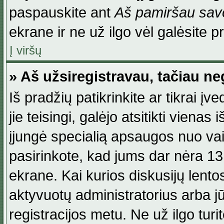
paspauskite ant
Aš pamiršau savo
ekrane ir ne už ilgo vėl galėsite pri
Į viršų
» Aš užsiregistravau, tačiau neg
Iš pradžių patikrinkite ar tikrai įv
jie teisingi, galėjo atsitikti viena
įjungė specialią apsaugos nuo va
pasirinkote, kad jums dar nėra 13
ekrane. Kai kurios diskusijų lentos
aktyvuotų administratorius arba jū
registracijos metu. Ne už ilgo turi