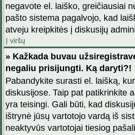
negavote el. laiško, greičiausiai 
pašto sistema pagalvojo, kad laiš
atveju kreipkitės į diskusijų admini
Į viršų
» Kažkada buvau užsiregistravęs
negaliu prisijungti. Ką daryti?!
Pabandykite surasti el. laišką, ku
diskusijose. Taip pat patikrinkite a
yra teisingi. Gali būti, kad diskus
ištrynė jūsų vartotojo vardą iš si
neaktyvūs vartotojai tiesiog paša