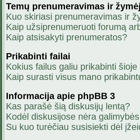
Temų prenumeravimas ir žymė
Kuo skiriasi prenumeravimas ir 
Kaip užsiprenumeruoti forumą ar
Kaip atsisakyti prenumeratos?
Prikabinti failai
Kokius failus galiu prikabinti šioje
Kaip surasti visus mano prikabint
Informacija apie phpBB 3
Kas parašė šią diskusijų lentą?
Kodėl diskusijose nėra galimybė
Su kuo turėčiau susisiekti dėl įžei