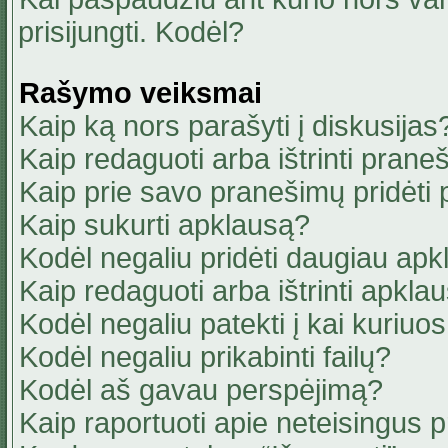
prisijungti. Kodėl?
Rašymo veiksmai
Kaip ką nors parašyti į diskusijas
Kaip redaguoti arba ištrinti pran
Kaip prie savo pranešimų pridėti
Kaip sukurti apklausą?
Kodėl negaliu pridėti daugiau ap
Kaip redaguoti arba ištrinti apkla
Kodėl negaliu patekti į kai kuriu
Kodėl negaliu prikabinti failų?
Kodėl aš gavau perspėjimą?
Kaip raportuoti apie neteisingus