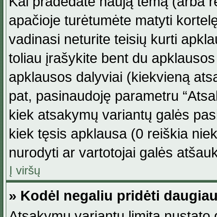
Kai pradedate naują temą (arba r
apačioje turėtumėte matyti kortel
vadinasi neturite teisių kurti apk
toliau įrašykite bent du apklauso
apklausos dalyviai (kiekvieną atsa
pat, pasinaudoję parametru “Atsaky
kiek atsakymų variantų galės pasi
kiek tęsis apklausa (0 reiškia niek
nurodyti ar vartotojai galės atšauk
Į viršų
» Kodėl negaliu pridėti daugi
Atsakymų variantų limitą nustato d