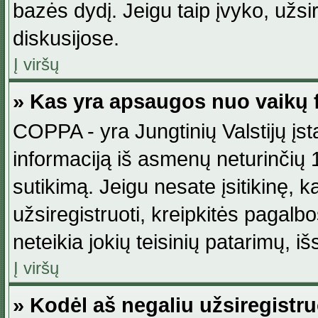
bazės dydį. Jeigu taip įvyko, užsir
diskusijose.
Į viršų
» Kas yra apsaugos nuo vaikų 
COPPA - yra Jungtinių Valstijų įst
informaciją iš asmenų neturinčių 1
sutikimą. Jeigu nesate įsitikinę, k
užsiregistruoti, kreipkitės pagalb
neteikia jokių teisinių patarimų, iš
Į viršų
» Kodėl aš negaliu užsiregistru