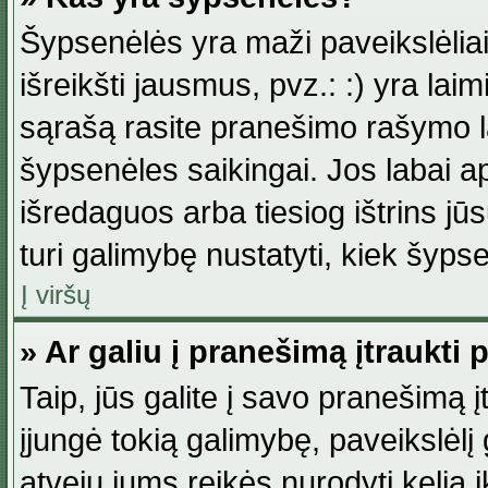
Šypsenėlės yra maži paveikslėlia
išreikšti jausmus, pvz.: :) yra lai
sąrašą rasite pranešimo rašymo la
šypsenėles saikingai. Jos labai 
išredaguos arba tiesiog ištrins jū
turi galimybę nustatyti, kiek šyp
Į viršų
» Ar galiu į pranešimą įtraukti 
Taip, jūs galite į savo pranešimą į
įjungė tokią galimybę, paveikslėlį g
atveju jums reikės nurodyti kelią i