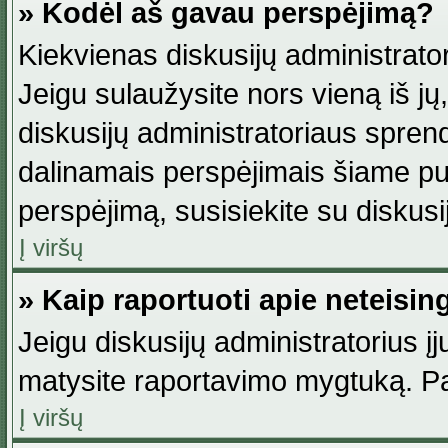
» Kodėl aš gavau perspėjimą?
Kiekvienas diskusijų administrator
Jeigu sulaužysite nors vieną iš jų,
diskusijų administratoriaus spre
dalinamais perspėjimais šiame pus
perspėjimą, susisiekite su diskusi
Į viršų
» Kaip raportuoti apie neteisi
Jeigu diskusijų administratorius į
matysite raportavimo mygtuką. Pa
Į viršų