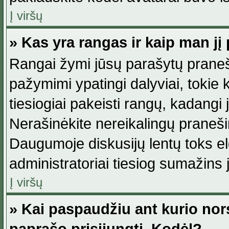
Į viršų
» Kas yra rangas ir kaip man jį 
Rangai žymi jūsų parašytų praneši
pažymimi ypatingi dalyviai, tokie 
tiesiogiai pakeisti rangų, kadangi 
Nerašinėkite nereikalingų praneš
Daugumoje diskusijų lentų toks e
administratoriai tiesiog sumažins
Į viršų
» Kai paspaudžiu ant kurio nor