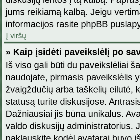
jums reikiamą kalbą. Jeigu vertim
informacijos rasite phpBB puslapy
Į viršų
» Kaip įsidėti paveikslėlį po s
Iš viso gali būti du paveikslėliai š
naudojate, pirmasis paveikslėlis y
žvaigždučių arba taškelių eilutė, 
statusą turite diskusijose. Antras
Dažniausiai jis būna unikalus. Avat
valdo diskusijų administratorius. J
paklauskite kodėl avatarai buvo iš