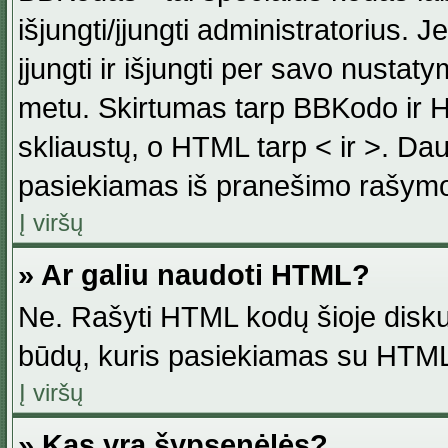
išjungti/įjungti administratorius. J
įjungti ir išjungti per savo nust
metu. Skirtumas tarp BBKodo ir H
skliaustų, o HTML tarp < ir >. Da
pasiekiamas iš pranešimo rašymo
Į viršų
» Ar galiu naudoti HTML?
Ne. Rašyti HTML kodų šioje disku
būdų, kuris pasiekiamas su HTML
Į viršų
» Kas yra šypsenėlės?