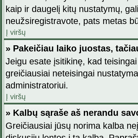
kaip ir daugelį kitų nustatymų, gali 
neužsiregistravote, pats metas būt
Į viršų
» Pakeičiau laiko juostas, tačia
Jeigu esate įsitikinę, kad teisingai
greičiausiai neteisingai nustatymas
administratoriui.
Į viršų
» Kalbų sąraše aš nerandu sav
Greičiausiai jūsų norima kalba neį
diskusijų lentos į tą kalbą. Papraš