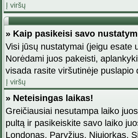
Į viršų
» Kaip pasikeisi savo nustaty
Visi jūsų nustatymai (jeigu esat
Norėdami juos pakeisti, aplankyki
visada rasite viršutinėje puslapio
Į viršų
» Neteisingas laikas!
Greičiausiai nesutampa laiko juost
pultą ir pasikeiskite savo laiko juos
Londonas, Paryžius, Niujorkas, Sidn