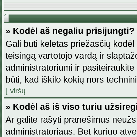
» Kodėl aš negaliu prisijungti?
Gali būti keletas priežasčių kodėl t
teisingą vartotojo vardą ir slaptažod
administratoriumi ir pasiteiraukite
būti, kad iškilo kokių nors technini
Į viršų
» Kodėl aš iš viso turiu užsireg
Ar galite rašyti pranešimus neužsi
administratoriaus. Bet kuriuo atv