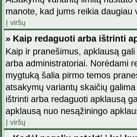
manote, kad jums reikia daugiau v
Į viršų
» Kaip redaguoti arba ištrinti 
Kaip ir pranešimus, apklausą gali 
arba administratoriai. Norėdami 
mygtuką šalia pirmo temos praneši
atsakymų variantų skaičių galima 
ištrinti arba redaguoti apklausą ga
apklausą nuo nesąžiningo apklaus
Į viršų