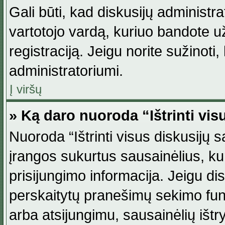
Gali būti, kad diskusijų administ
vartotojo vardą, kuriuo bandote užsi
registraciją. Jeigu norite sužinoti
administratoriumi.
Į viršų
» Ką daro nuoroda “Ištrinti vis
Nuoroda “Ištrinti visus diskusijų
įrangos sukurtus sausainėlius, ku
prisijungimo informacija. Jeigu disk
perskaitytų pranešimų sekimo funkc
arba atsijungimu, sausainėlių ištr