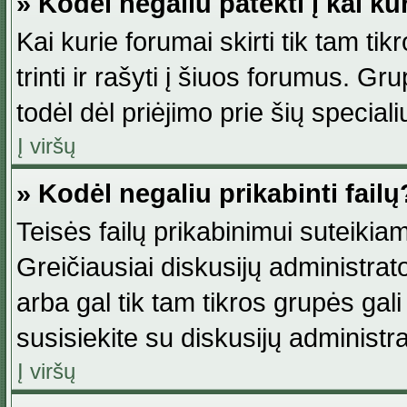
» Kodėl negaliu patekti į kai k
Kai kurie forumai skirti tik tam ti
trinti ir rašyti į šiuos forumus. G
todėl dėl priėjimo prie šių special
Į viršų
» Kodėl negaliu prikabinti failų
Teisės failų prikabinimui suteikia
Greičiausiai diskusijų administrato
arba gal tik tam tikros grupės gali 
susisiekite su diskusijų administra
Į viršų