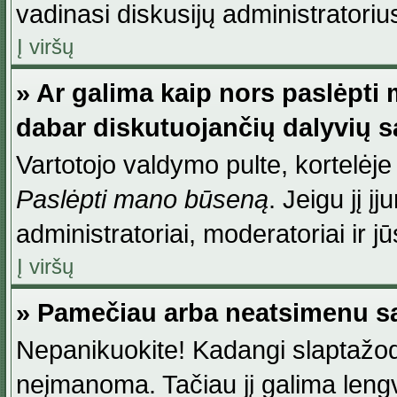
vadinasi diskusijų administratoriu
Į viršų
» Ar galima kaip nors paslėpti
dabar diskutuojančių dalyvių 
Vartotojo valdymo pulte, kortelėje
Paslėpti mano būseną
. Jeigu jį į
administratoriai, moderatoriai ir j
Į viršų
» Pamečiau arba neatsimenu sa
Nepanikuokite! Kadangi slaptažod
neįmanoma. Tačiau jį galima lengva