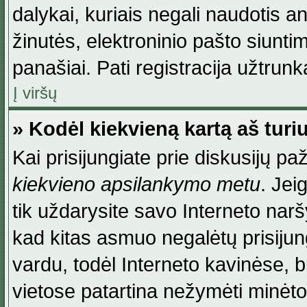
dalykai, kuriais negali naudotis an
žinutės, elektroninio pašto siunti
panašiai. Pati registracija užtrunka
Į viršų
» Kodėl kiekvieną kartą aš turiu
Kai prisijungiate prie diskusijų p
kiekvieno apsilankymo metu
. Jei
tik uždarysite savo Interneto na
kad kitas asmuo negalėtų prisiju
vardu, todėl Interneto kavinėse, b
vietose patartina nežymėti minėt