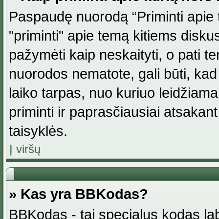
Paspaudę nuorodą “Priminti apie 
"priminti" apie temą kitiems disku
pažymėti kaip neskaityti, o pati t
nuorodos nematote, gali būti, ka
laiko tarpas, nuo kuriuo leidžiama
priminti ir paprasčiausiai atsakant į
taisyklės.
Į viršų
» Kas yra BBKodas?
BBKodas - tai specialus kodas la