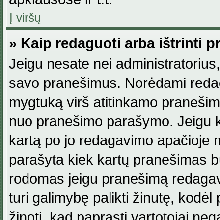
Į viršų
» Kaip redaguoti arba ištrinti 
Jeigu nesate nei administratorius, n
savo pranešimus. Norėdami reda
mygtuką virš atitinkamo pranešimo. 
nuo pranešimo parašymo. Jeigu ka
kartą po jo redagavimo apačioje m
parašyta kiek kartų pranešimas b
rodomas jeigu pranešimą redagavo
turi galimybę palikti žinutę, kodė
žinoti, kad paprasti vartotojai nega