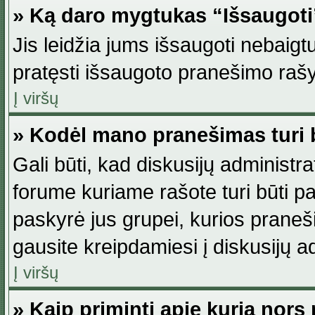
» Ką daro mygtukas “Išsaugot
Jis leidžia jums išsaugoti nebaig
pratęsti išsaugoto pranešimo rašy
Į viršų
» Kodėl mano pranešimas turi b
Gali būti, kad diskusijų administ
forume kuriame rašote turi būti pat
paskyrė jus grupei, kurios pranešim
gausite kreipdamiesi į diskusijų ad
Į viršų
» Kaip priminti apie kurią nor