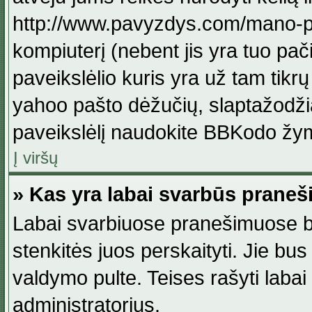
http://www.pavyzdys.com/mano-pave
kompiuterį (nebent jis yra tuo pačiu
paveikslėlio kuris yra už tam tikr
yahoo pašto dėžučių, slaptažodžia
paveikslėlį naudokite BBKodo žym
Į viršų
» Kas yra labai svarbūs praneš
Labai svarbiuose pranešimuose būn
stenkitės juos perskaityti. Jie bus
valdymo pulte. Teises rašyti labai
administratorius.