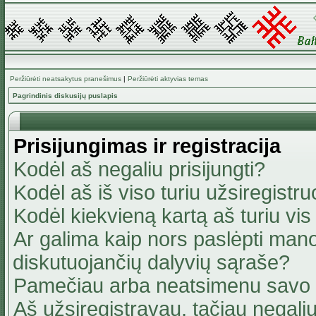
Peržiūrėti neatsakytus pranešimus
|
Peržiūrėti aktyvias temas
Pagrindinis diskusijų puslapis
Prisijungimas ir registracija
Kodėl aš negaliu prisijungti?
Kodėl aš iš viso turiu užsiregistru
Kodėl kiekvieną kartą aš turiu vis 
Ar galima kaip nors paslėpti mano
diskutuojančių dalyvių sąraše?
Pamečiau arba neatsimenu savo 
Aš užsiregistravau, tačiau negaliu 