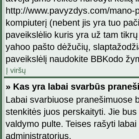
http://www.pavyzdys.com/mano-pave
kompiuterį (nebent jis yra tuo pačiu
paveikslėlio kuris yra už tam tikr
yahoo pašto dėžučių, slaptažodžia
paveikslėlį naudokite BBKodo žym
Į viršų
» Kas yra labai svarbūs praneš
Labai svarbiuose pranešimuose būn
stenkitės juos perskaityti. Jie bus
valdymo pulte. Teises rašyti labai
administratorius.