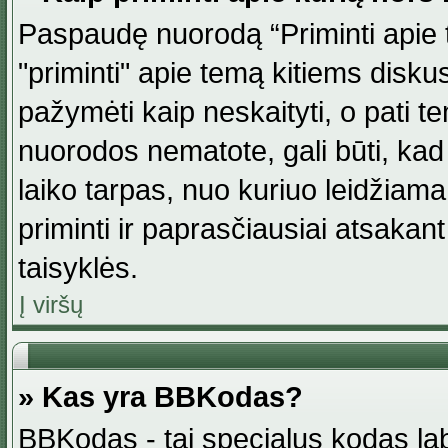
Paspaudę nuorodą “Priminti apie 
"priminti" apie temą kitiems disku
pažymėti kaip neskaityti, o pati t
nuorodos nematote, gali būti, ka
laiko tarpas, nuo kuriuo leidžiama
priminti ir paprasčiausiai atsakant į
taisyklės.
Į viršų
» Kas yra BBKodas?
BBKodas - tai specialus kodas la