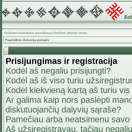
Peržiūrėti neatsakytus pranešimus
|
Peržiūrėti aktyvias temas
Pagrindinis diskusijų puslapis
Prisijungimas ir registracija
Kodėl aš negaliu prisijungti?
Kodėl aš iš viso turiu užsiregistru
Kodėl kiekvieną kartą aš turiu vis 
Ar galima kaip nors paslėpti mano
diskutuojančių dalyvių sąraše?
Pamečiau arba neatsimenu savo 
Aš užsiregistravau, tačiau negaliu 