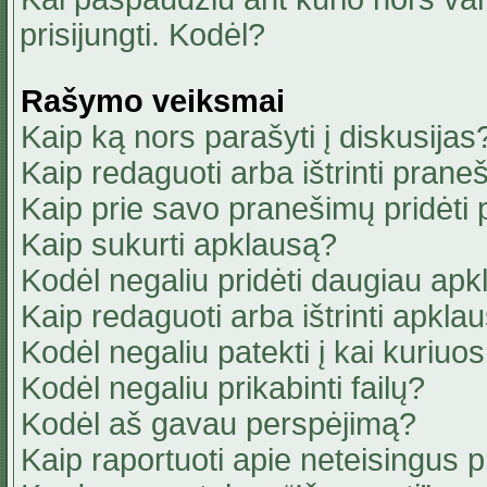
prisijungti. Kodėl?
Rašymo veiksmai
Kaip ką nors parašyti į diskusijas
Kaip redaguoti arba ištrinti pran
Kaip prie savo pranešimų pridėti
Kaip sukurti apklausą?
Kodėl negaliu pridėti daugiau ap
Kaip redaguoti arba ištrinti apkla
Kodėl negaliu patekti į kai kuriu
Kodėl negaliu prikabinti failų?
Kodėl aš gavau perspėjimą?
Kaip raportuoti apie neteisingus