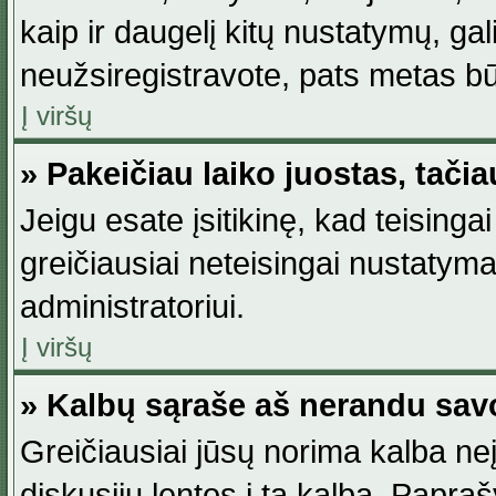
kaip ir daugelį kitų nustatymų, gali 
neužsiregistravote, pats metas būt
Į viršų
» Pakeičiau laiko juostas, tačia
Jeigu esate įsitikinę, kad teisingai
greičiausiai neteisingai nustatymas
administratoriui.
Į viršų
» Kalbų sąraše aš nerandu sav
Greičiausiai jūsų norima kalba neį
diskusijų lentos į tą kalbą. Papraš