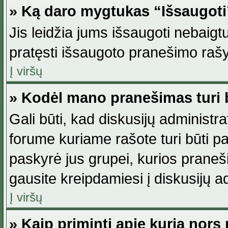
» Ką daro mygtukas “Išsaugot
Jis leidžia jums išsaugoti nebaig
pratęsti išsaugoto pranešimo rašy
Į viršų
» Kodėl mano pranešimas turi b
Gali būti, kad diskusijų administ
forume kuriame rašote turi būti pat
paskyrė jus grupei, kurios pranešim
gausite kreipdamiesi į diskusijų ad
Į viršų
» Kaip priminti apie kurią nor