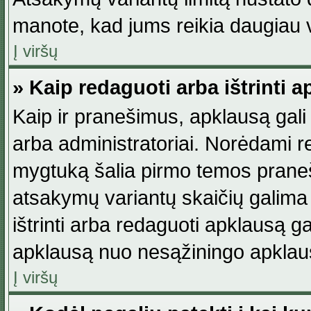
manote, kad jums reikia daugiau v
Į viršų
» Kaip redaguoti arba ištrinti 
Kaip ir pranešimus, apklausą gali 
arba administratoriai. Norėdami 
mygtuką šalia pirmo temos praneši
atsakymų variantų skaičių galima 
ištrinti arba redaguoti apklausą ga
apklausą nuo nesąžiningo apklaus
Į viršų