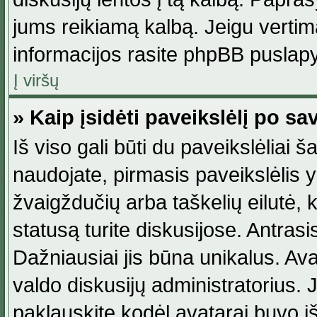
jums reikiamą kalbą. Jeigu vertim
informacijos rasite phpBB puslapy
Į viršų
» Kaip įsidėti paveikslėlį po s
Iš viso gali būti du paveikslėliai š
naudojate, pirmasis paveikslėlis y
žvaigždučių arba taškelių eilutė, 
statusą turite diskusijose. Antras
Dažniausiai jis būna unikalus. Avat
valdo diskusijų administratorius. J
paklauskite kodėl avatarai buvo iš