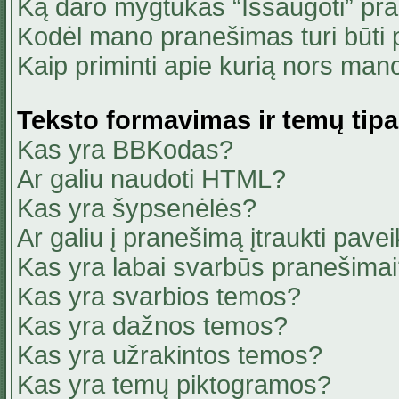
Ką daro mygtukas “Išsaugoti” pr
Kodėl mano pranešimas turi būti p
Kaip priminti apie kurią nors ma
Teksto formavimas ir temų tipa
Kas yra BBKodas?
Ar galiu naudoti HTML?
Kas yra šypsenėlės?
Ar galiu į pranešimą įtraukti pavei
Kas yra labai svarbūs pranešima
Kas yra svarbios temos?
Kas yra dažnos temos?
Kas yra užrakintos temos?
Kas yra temų piktogramos?