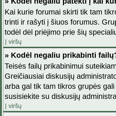
» Kodėl negaliu patekti į kai k
Kai kurie forumai skirti tik tam ti
trinti ir rašyti į šiuos forumus. G
todėl dėl priėjimo prie šių special
Į viršų
» Kodėl negaliu prikabinti failų
Teisės failų prikabinimui suteikia
Greičiausiai diskusijų administrato
arba gal tik tam tikros grupės gali 
susisiekite su diskusijų administra
Į viršų