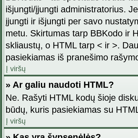
išjungti/įjungti administratorius. J
įjungti ir išjungti per savo nust
metu. Skirtumas tarp BBKodo ir H
skliaustų, o HTML tarp < ir >. Da
pasiekiamas iš pranešimo rašymo
Į viršų
» Ar galiu naudoti HTML?
Ne. Rašyti HTML kodų šioje disku
būdų, kuris pasiekiamas su HTML
Į viršų
» Kas yra šypsenėlės?