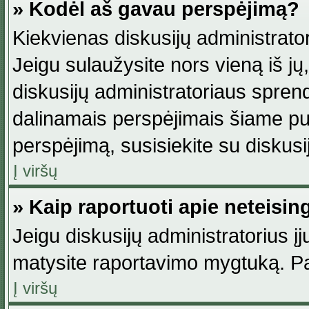
» Kodėl aš gavau perspėjimą?
Kiekvienas diskusijų administrator
Jeigu sulaužysite nors vieną iš jų,
diskusijų administratoriaus spre
dalinamais perspėjimais šiame pus
perspėjimą, susisiekite su diskusi
Į viršų
» Kaip raportuoti apie neteisi
Jeigu diskusijų administratorius į
matysite raportavimo mygtuką. Pa
Į viršų