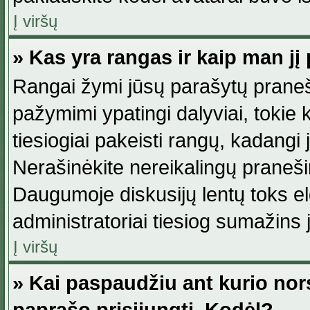
Į viršų
» Kas yra rangas ir kaip man jį 
Rangai žymi jūsų parašytų praneši
pažymimi ypatingi dalyviai, tokie 
tiesiogiai pakeisti rangų, kadangi 
Nerašinėkite nereikalingų praneš
Daugumoje diskusijų lentų toks e
administratoriai tiesiog sumažins
Į viršų
» Kai paspaudžiu ant kurio nor