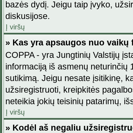
bazės dydį. Jeigu taip įvyko, užsir
diskusijose.
Į viršų
» Kas yra apsaugos nuo vaikų 
COPPA - yra Jungtinių Valstijų įst
informaciją iš asmenų neturinčių 1
sutikimą. Jeigu nesate įsitikinę, k
užsiregistruoti, kreipkitės pagalb
neteikia jokių teisinių patarimų, iš
Į viršų
» Kodėl aš negaliu užsiregistru