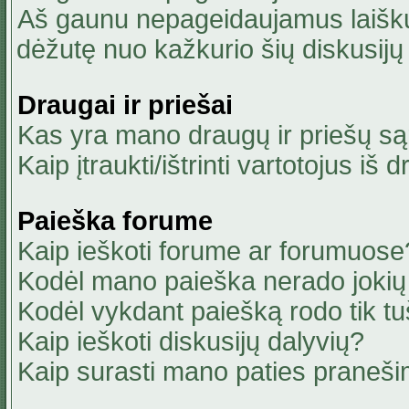
Aš gaunu nepageidaujamus laiškus
dėžutę nuo kažkurio šių diskusijų 
Draugai ir priešai
Kas yra mano draugų ir priešų są
Kaip įtraukti/ištrinti vartotojus i
Paieška forume
Kaip ieškoti forume ar forumuose
Kodėl mano paieška nerado jokių 
Kodėl vykdant paiešką rodo tik tu
Kaip ieškoti diskusijų dalyvių?
Kaip surasti mano paties praneši