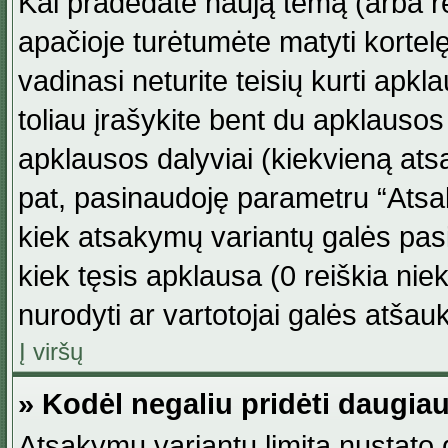
Kai pradedate naują temą (arba r
apačioje turėtumėte matyti kortel
vadinasi neturite teisių kurti apk
toliau įrašykite bent du apklauso
apklausos dalyviai (kiekvieną atsa
pat, pasinaudoję parametru “Atsaky
kiek atsakymų variantų galės pasi
kiek tęsis apklausa (0 reiškia niek
nurodyti ar vartotojai galės atšauk
Į viršų
» Kodėl negaliu pridėti daugi
Atsakymų variantų limitą nustato d