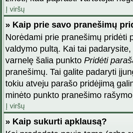
Į viršų
» Kaip prie savo pranešimų pri
Norėdami prie pranešimų pridėti par
valdymo pultą. Kai tai padarysite
varnelę šalia punkto
Pridėti para
pranešimų. Tai galite padaryti įj
tokiu atveju parašo pridėjimą gal
minėto punkto pranešimo rašymo
Į viršų
» Kaip sukurti apklausą?