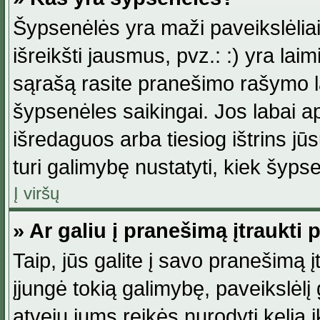
Šypsenėlės yra maži paveikslėlia
išreikšti jausmus, pvz.: :) yra lai
sąrašą rasite pranešimo rašymo la
šypsenėles saikingai. Jos labai 
išredaguos arba tiesiog ištrins jū
turi galimybę nustatyti, kiek šyp
Į viršų
» Ar galiu į pranešimą įtraukti 
Taip, jūs galite į savo pranešimą į
įjungė tokią galimybę, paveikslėlį g
atveju jums reikės nurodyti kelią i