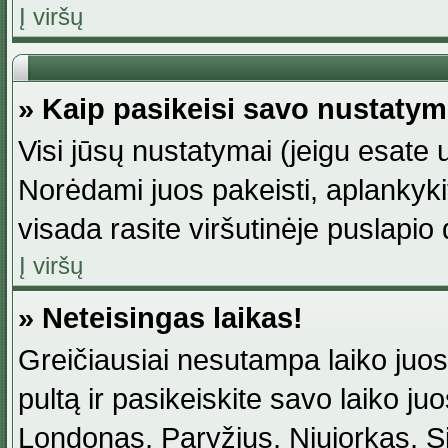
Į viršų
» Kaip pasikeisi savo nustaty
Visi jūsų nustatymai (jeigu esat
Norėdami juos pakeisti, aplankyki
visada rasite viršutinėje puslapio
Į viršų
» Neteisingas laikas!
Greičiausiai nesutampa laiko juost
pultą ir pasikeiskite savo laiko juos
Londonas, Paryžius, Niujorkas, Sidn