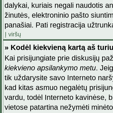
dalykai, kuriais negali naudotis an
žinutės, elektroninio pašto siunti
panašiai. Pati registracija užtrunka
Į viršų
» Kodėl kiekvieną kartą aš turiu
Kai prisijungiate prie diskusijų p
kiekvieno apsilankymo metu
. Jei
tik uždarysite savo Interneto na
kad kitas asmuo negalėtų prisiju
vardu, todėl Interneto kavinėse, b
vietose patartina nežymėti minėt