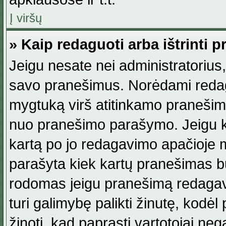
Į viršų
» Kaip redaguoti arba ištrinti 
Jeigu nesate nei administratorius, n
savo pranešimus. Norėdami reda
mygtuką virš atitinkamo pranešimo. 
nuo pranešimo parašymo. Jeigu ka
kartą po jo redagavimo apačioje m
parašyta kiek kartų pranešimas b
rodomas jeigu pranešimą redagavo
turi galimybę palikti žinutę, kodė
žinoti, kad paprasti vartotojai nega