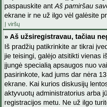
paspauskite ant
Aš pamiršau savo
ekrane ir ne už ilgo vėl galėsite pri
Į viršų
» Aš užsiregistravau, tačiau neg
Iš pradžių patikrinkite ar tikrai įv
jie teisingi, galėjo atsitikti viena
įjungė specialią apsaugos nuo va
pasirinkote, kad jums dar nėra 13
ekrane. Kai kurios diskusijų lentos
aktyvuotų administratorius arba jū
registracijos metu. Ne už ilgo turi