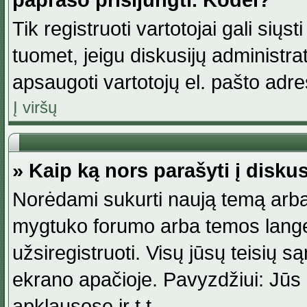
paprašo prisijungti. Kodėl?
Tik registruoti vartotojai gali siųs
tuomet, jeigu diskusijų administr
apsaugoti vartotojų el. pašto adr
Į viršų
» Kaip ką nors parašyti į disku
Norėdami sukurti naują temą arba
mygtuko forumo arba temos lange.
užsiregistruoti. Visų jūsų teisių
ekrano apačioje. Pavyzdžiui: Jūs g
apklausose ir t.t.