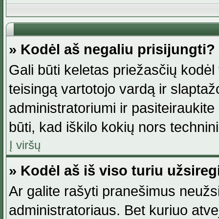
» Kodėl aš negaliu prisijungti?
Gali būti keletas priežasčių kodėl t
teisingą vartotojo vardą ir slaptažod
administratoriumi ir pasiteiraukite
būti, kad iškilo kokių nors technini
Į viršų
» Kodėl aš iš viso turiu užsireg
Ar galite rašyti pranešimus neužsi
administratoriaus. Bet kuriuo atv