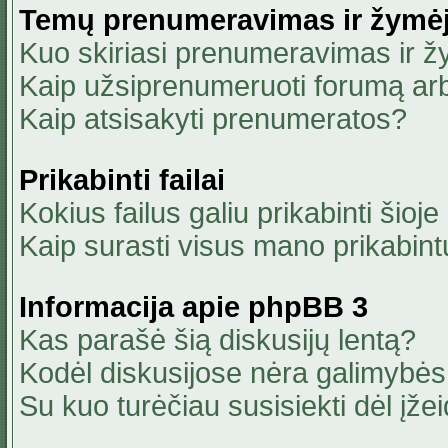
Temų prenumeravimas ir žymė
Kuo skiriasi prenumeravimas ir 
Kaip užsiprenumeruoti forumą ar
Kaip atsisakyti prenumeratos?
Prikabinti failai
Kokius failus galiu prikabinti šioje
Kaip surasti visus mano prikabint
Informacija apie phpBB 3
Kas parašė šią diskusijų lentą?
Kodėl diskusijose nėra galimybė
Su kuo turėčiau susisiekti dėl įžei