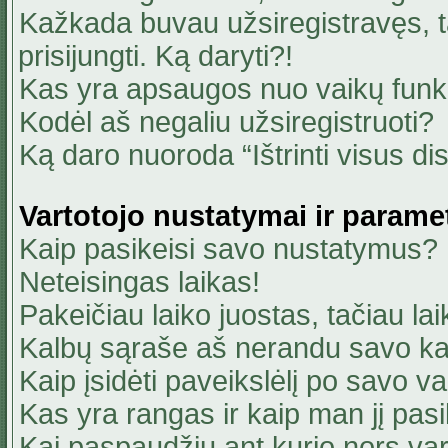
Kažkada buvau užsiregistravęs, ta
prisijungti. Ką daryti?!
Kas yra apsaugos nuo vaikų fun
Kodėl aš negaliu užsiregistruoti?
Ką daro nuoroda “Ištrinti visus di
Vartotojo nustatymai ir parame
Kaip pasikeisi savo nustatymus?
Neteisingas laikas!
Pakeičiau laiko juostas, tačiau lai
Kalbų sąraše aš nerandu savo ka
Kaip įsidėti paveikslėlį po savo v
Kas yra rangas ir kaip man jį pasi
Kai paspaudžiu ant kurio nors va