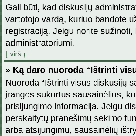
Gali būti, kad diskusijų administ
vartotojo vardą, kuriuo bandote užsi
registraciją. Jeigu norite sužinoti
administratoriumi.
Į viršų
» Ką daro nuoroda “Ištrinti vis
Nuoroda “Ištrinti visus diskusijų
įrangos sukurtus sausainėlius, ku
prisijungimo informacija. Jeigu disk
perskaitytų pranešimų sekimo funkc
arba atsijungimu, sausainėlių ištr