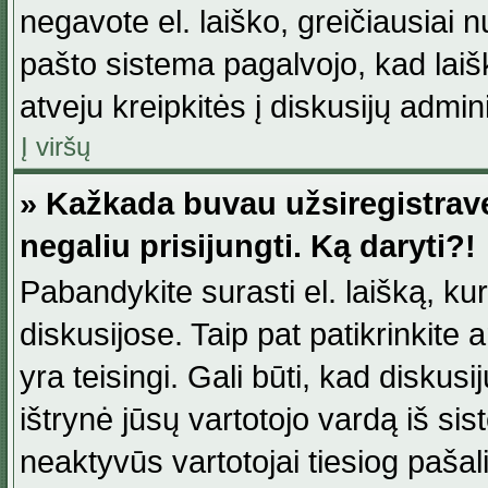
negavote el. laiško, greičiausiai 
pašto sistema pagalvojo, kad laiš
atveju kreipkitės į diskusijų admini
Į viršų
» Kažkada buvau užsiregistravęs
negaliu prisijungti. Ką daryti?!
Pabandykite surasti el. laišką, ku
diskusijose. Taip pat patikrinkite a
yra teisingi. Gali būti, kad diskus
ištrynė jūsų vartotojo vardą iš si
neaktyvūs vartotojai tiesiog paša