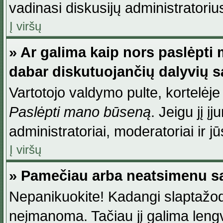
vadinasi diskusijų administratoriu
Į viršų
» Ar galima kaip nors paslėpti
dabar diskutuojančių dalyvių 
Vartotojo valdymo pulte, kortelėje
Paslėpti mano būseną
. Jeigu jį į
administratoriai, moderatoriai ir j
Į viršų
» Pamečiau arba neatsimenu sa
Nepanikuokite! Kadangi slaptažod
neįmanoma. Tačiau jį galima lengva