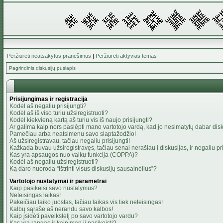
Peržiūrėti neatsakytus pranešimus
|
Peržiūrėti aktyvias temas
Pagrindinis diskusijų puslapis
Prisijungimas ir registracija
Kodėl aš negaliu prisijungti?
Kodėl aš iš viso turiu užsiregistruoti?
Kodėl kiekvieną kartą aš turiu vis iš naujo prisijungti?
Ar galima kaip nors paslėpti mano vartotojo vardą, kad jo nesimatytų dabar dis
Pamečiau arba neatsimenu savo slaptažodžio!
Aš užsiregistravau, tačiau negaliu prisijungti!
Kažkada buvau užsiregistravęs, tačiau senai nerašiau į diskusijas, ir negaliu pris
Kas yra apsaugos nuo vaikų funkcija (COPPA)?
Kodėl aš negaliu užsiregistruoti?
Ką daro nuoroda “Ištrinti visus diskusijų sausainėlius”?
Vartotojo nustatymai ir parametrai
Kaip pasikeisi savo nustatymus?
Neteisingas laikas!
Pakeičiau laiko juostas, tačiau laikas vis tiek neteisingas!
Kalbų sąraše aš nerandu savo kalbos!
Kaip įsidėti paveikslėlį po savo vartotojo vardu?