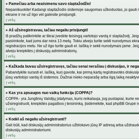
» Pamečiau arba neatsimenu savo slaptažodžio!
Nepanikuokite! Kadangi slaptažodis sistemoje saugomas užkoduotas, jo gauti neį
ekrane ir ne už ilgo vėl galėsite prisijungti.
Į viršų
» Aš užsiregistravau, tačiau negaliu prisijungti!
Iš pradžių patikrinkite ar tikrai įvedėte teisingą vartotojo vardą ir slaptažodį. J
pasirinkote, kad jums dar nėra 13 metų. Tokiu atveju turite sekti nurodymus ekran
registracijos metu. Ne už ilgo turite gauti el. laišką ir sekti nurodymais jame. 
atveju kreipkitės į diskusijų administratorių.
Į viršų
» Kažkada buvau užsiregistravęs, tačiau senai nerašiau į diskusijas, ir negali
Pabandykite surasti el. laišką, kurį gavote, kai pirmą kartą registravotės diskusijo
jūsų vartotojo vardą iš sistemos. Dažnai nieko neparašę arba ilgą laiką neaktyvū
Į viršų
» Kas yra apsaugos nuo vaikų funkcija (COPPA)?
COPPA - yra Jungtinių Valstijų įstatymas, kuris reikalauja, jog puslapiai, kurie r
užsiregistruoti, kreipkitės pagalbos į teisininką. Įsidėmėkite, kad phpBB Grupė net
Į viršų
» Kodėl aš negaliu užsiregistruoti?
Gali būti, kad diskusijų administratorius užblokavo jūsų IP adresą arba uždraudė v
diskusijų administratoriumi.
Į viršų