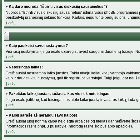
» Ką daro nuoroda “Ištrinti visus diskusijų sausainėlius”?
Nuoroda “Ištrinti visus diskusijų sausainėlius” ištrina visus phpBB programinės į
perskaitytų pranešimų sekimo funkciją. Kartais, jeigu turite bėdų su prisijungimu
Į viršų
» Kaip pasikeisi savo nustatymus?
Visi jūsų nustatymai (jeigu esate užsiregistravęs) saugomi duomenų bazėje. Norė
Į viršų
» Neteisingas laikas!
Greičiausiai nesutampa laiko juostos. Tokiu atveju keliaukite į vartotojo valdymo pu
kaip ir daugelį kitų nustatymų, gali tik registruoti vartotojai. Taigi jeigu dar neuž
Į viršų
» Pakeičiau laiko juostas, tačiau laikas vis tiek neteisingas!
Jeigu esate įsitikinę, kad teisingai nustatėte laiko juostą ir vasaros laiką, tada 
Į viršų
» Kalbų sąraše aš nerandu savo kalbos!
Greičiausiai jūsų norima kalba neįdiegta arba tiesiog niekas dar neišvertė šios d
informacijos rasite phpBB puslapyje (nuorodą rasite šio puslapio apačioje).
Į viršų