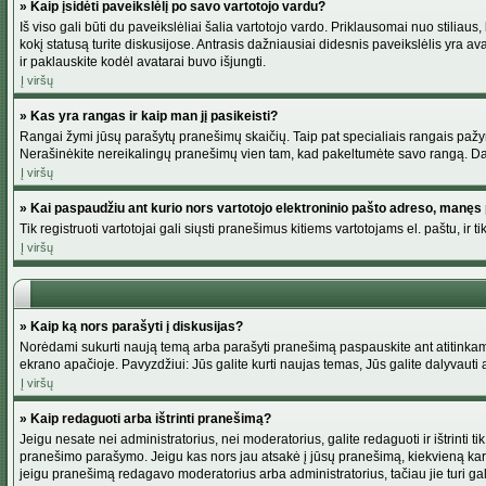
» Kaip įsidėti paveikslėlį po savo vartotojo vardu?
Iš viso gali būti du paveikslėliai šalia vartotojo vardo. Priklausomai nuo stiliau
kokį statusą turite diskusijose. Antrasis dažniausiai didesnis paveikslėlis yra av
ir paklauskite kodėl avatarai buvo išjungti.
Į viršų
» Kas yra rangas ir kaip man jį pasikeisti?
Rangai žymi jūsų parašytų pranešimų skaičių. Taip pat specialiais rangais pažymim
Nerašinėkite nereikalingų pranešimų vien tam, kad pakeltumėte savo rangą. Dau
Į viršų
» Kai paspaudžiu ant kurio nors vartotojo elektroninio pašto adreso, manęs 
Tik registruoti vartotojai gali siųsti pranešimus kitiems vartotojams el. paštu, 
Į viršų
» Kaip ką nors parašyti į diskusijas?
Norėdami sukurti naują temą arba parašyti pranešimą paspauskite ant atitinkamo
ekrano apačioje. Pavyzdžiui: Jūs galite kurti naujas temas, Jūs galite dalyvauti a
Į viršų
» Kaip redaguoti arba ištrinti pranešimą?
Jeigu nesate nei administratorius, nei moderatorius, galite redaguoti ir ištrint
pranešimo parašymo. Jeigu kas nors jau atsakė į jūsų pranešimą, kiekvieną kar
jeigu pranešimą redagavo moderatorius arba administratorius, tačiau jie turi galim