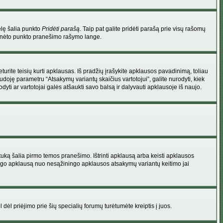
elę šalia punkto
Pridėti parašą
. Taip pat galite pridėti parašą prie visų rašomų
 minėto punkto pranešimo rašymo lange.
rite teisių kurti apklausas. Iš pradžių įrašykite apklausos pavadinimą, toliau
udoję parametru “Atsakymų variantų skaičius vartotojui”, galite nurodyti, kiek
dyti ar vartotojai galės atšaukti savo balsą ir dalyvauti apklausoje iš naujo.
uką šalia pirmo temos pranešimo. Ištrinti apklausą arba keisti apklausos
 saugo apklausą nuo nesąžiningo apklausos atsakymų variantų keitimo jai
l dėl priėjimo prie šių specialių forumų turėtumėte kreiptis į juos.