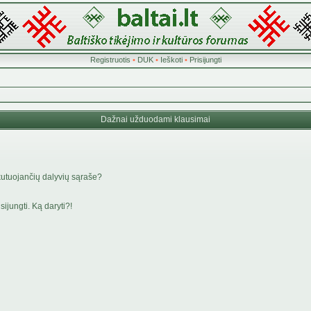
Registruotis
•
DUK
•
Ieškoti
•
Prisijungti
Dažnai užduodami klausimai
kutuojančių dalyvių sąraše?
ijungti. Ką daryti?!