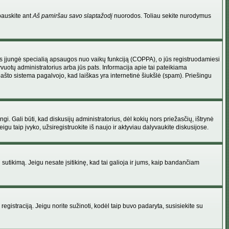
pauskite ant
Aš pamiršau savo slaptažodį
nuorodos. Toliau sekite nurodymus
atorius įjungė specialią apsaugos nuo vaikų funkciją (COPPA), o jūs registruodamiesi
yvuotų administratorius arba jūs pats. Informacija apie tai pateikiama
 pašto sistema pagalvojo, kad laiškas yra internetinė šiukšlė (spam). Priešingu
ingi. Gali būti, kad diskusijų administratorius, dėl kokių nors priežasčių, ištrynė
u taip įvyko, užsiregistruokite iš naujo ir aktyviau dalyvaukite diskusijose.
ų sutikimą. Jeigu nesate įsitikinę, kad tai galioja ir jums, kaip bandančiam
registraciją. Jeigu norite sužinoti, kodėl taip buvo padaryta, susisiekite su