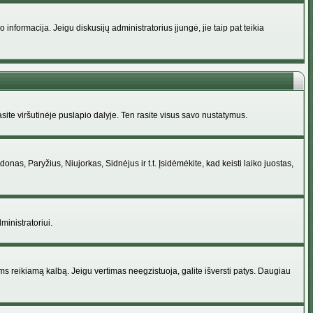
nformacija. Jeigu diskusijų administratorius įjungė, jie taip pat teikia
ite viršutinėje puslapio dalyje. Ten rasite visus savo nustatymus.
donas, Paryžius, Niujorkas, Sidnėjus ir t.t. Įsidėmėkite, kad keisti laiko juostas,
ministratoriui.
jums reikiamą kalbą. Jeigu vertimas neegzistuoja, galite išversti patys. Daugiau