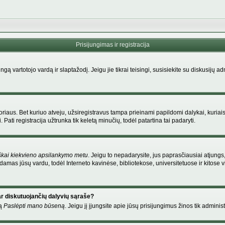
Prisijungimas ir registracija
singą vartotojo vardą ir slaptažodį. Jeigu jie tikrai teisingi, susisiekite su diskusijų 
riaus. Bet kuriuo atveju, užsiregistravus tampa prieinami papildomi dalykai, kuriais
Pati registracija užtrunka tik keletą minučių, todėl patartina tai padaryti.
škai kiekvieno apsilankymo metu
. Jeigu to nepadarysite, jus paprasčiausiai atjung
amas jūsų vardu, todėl Interneto kavinėse, bibliotekose, universitetuose ir kitose
ar diskutuojančių dalyvių sąraše?
mą
Paslėpti mano būseną
. Jeigu jį įjungsite apie jūsų prisijungimus žinos tik administ