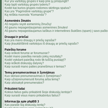
Kur yra vartotojų grupės ir kaip prie jų prisijungti?
Kaip tapti vartotojų grupės lyderiu?
Kodėl kai kurios grupės rodomos skirtinga spalva?
Kas yra “Pagrindinė vartotojų grupė”?
Ką reiškia nuoroda “Komanda”?
Asmeninės žinutės
Aš negaliu siųsti asmeninių žinučių!
Aš gaunu nepageidaujamas asmenines žinutes!
Aš gaunu nepageidaujamus laiškus ir internetines šiukšles (spam) į savo pašto 
Draugai ir priešai
Kas yra mano draugų ir priešų sąrašai?
Kaip įtraukti/ištrinti vartotojus iš draugų ar priešų sąrašo?
Paieška forume
Kaip ieškoti forume ar forumuose?
Kodėl mano paieška nerado jokių rezultatų?
Kodėl vykdant paiešką rodo tik tuščią puslapį!?
Kaip ieškoti diskusijų dalyvių?
Kaip surasti mano paties pranešimus ir temas?
Temų prenumeravimas ir žymėjimas
Kuo skiriasi prenumeravimas ir žymėjimas?
Kaip užsiprenumeruoti forumą arba temą?
Kaip atsisakyti prenumeratos?
Prikabinti failai
Kokius failus galiu prikabinti šioje diskusijų lentoje?
Kaip surasti visus mano prikabintus failus?
Informacija apie phpBB 3
Kas parašė šią diskusijų lentą?