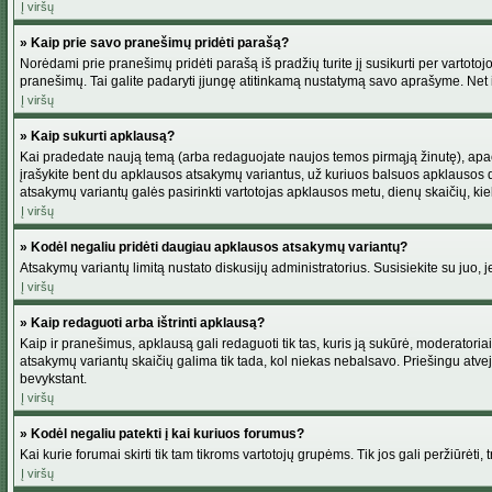
Į viršų
» Kaip prie savo pranešimų pridėti parašą?
Norėdami prie pranešimų pridėti parašą iš pradžių turite jį susikurti per vartot
pranešimų. Tai galite padaryti įjungę atitinkamą nustatymą savo aprašyme. Net 
Į viršų
» Kaip sukurti apklausą?
Kai pradedate naują temą (arba redaguojate naujos temos pirmąją žinutę), apačio
įrašykite bent du apklausos atsakymų variantus, už kuriuos balsuos apklausos dal
atsakymų variantų galės pasirinkti vartotojas apklausos metu, dienų skaičių, kiek
Į viršų
» Kodėl negaliu pridėti daugiau apklausos atsakymų variantų?
Atsakymų variantų limitą nustato diskusijų administratorius. Susisiekite su juo,
Į viršų
» Kaip redaguoti arba ištrinti apklausą?
Kaip ir pranešimus, apklausą gali redaguoti tik tas, kuris ją sukūrė, moderator
atsakymų variantų skaičių galima tik tada, kol niekas nebalsavo. Priešingu atve
bevykstant.
Į viršų
» Kodėl negaliu patekti į kai kuriuos forumus?
Kai kurie forumai skirti tik tam tikroms vartotojų grupėms. Tik jos gali peržiūrėti,
Į viršų