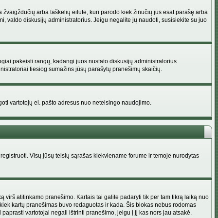
na žvaigždučių arba taškelių eilutė, kuri parodo kiek žinučių jūs esat parašę arba
i, valdo diskusijų administratorius. Jeigu negalite jų naudoti, susisiekite su juo
ogiai pakeisti rangų, kadangi juos nustato diskusijų administratorius.
istratoriai tiesiog sumažins jūsų parašytų pranešimų skaičių.
augoti vartotojų el. pašto adresus nuo neteisingo naudojimo.
egistruoti. Visų jūsų teisių sąrašas kiekviename forume ir temoje nurodytas
irš atitinkamo pranešimo. Kartais tai galite padaryti tik per tam tikrą laiką nuo
a kiek kartų pranešimas buvo redaguotas ir kada. Šis blokas nebus rodomas
prasti vartotojai negali ištrinti pranešimo, jeigu į jį kas nors jau atsakė.