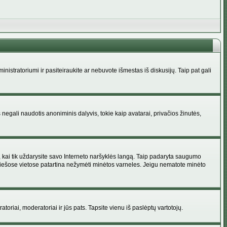
administratoriumi ir pasiteiraukite ar nebuvote išmestas iš diskusijų. Taip pat gali
 negali naudotis anoniminis dalyvis, tokie kaip avatarai, privačios žinutės,
s, kai tik uždarysite savo Interneto naršyklės langą. Taip padaryta saugumo
 viešose vietose patartina nežymėti minėtos varneles. Jeigu nematote minėto
ratoriai, moderatoriai ir jūs pats. Tapsite vienu iš paslėptų vartotojų.