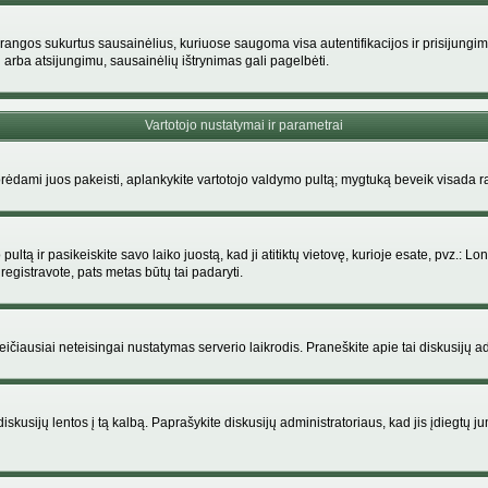
rangos sukurtus sausainėlius, kuriuose saugoma visa autentifikacijos ir prisijungimo i
 arba atsijungimu, sausainėlių ištrynimas gali pagelbėti.
Vartotojo nustatymai ir parametrai
dami juos pakeisti, aplankykite vartotojo valdymo pultą; mygtuką beveik visada ras
ltą ir pasikeiskite savo laiko juostą, kad ji atitiktų vietovę, kurioje esate, pvz.: Lon
siregistravote, pats metas būtų tai padaryti.
greičiausiai neteisingai nustatymas serverio laikrodis. Praneškite apie tai diskusijų ad
iskusijų lentos į tą kalbą. Paprašykite diskusijų administratoriaus, kad jis įdiegtų 