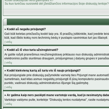
Kodėl diskusijose nėra galimybės X?
Su kuo turėčiau susisiekti dėl įžeidžiančios informacijos šioje diskusijų lentoje?
» Kodėl aš negaliu prisijungti?
Gali būti keletas priežasčių kodėl taip yra. Iš pradžių įsitikinkite, kad įvedėte tei
būti, kad iškilo kokių nors techninių bėdų ir puslapio savininkas turi jas ištaisyti.
Į viršų
» Kodėl aš iš viso turiu užsiregistruoti?
Ar galite rašyti pranešimus neužsiregistravę priklauso nuo diskusijų administrato
elektroninio pašto siuntimas draugam, prisijungimas į dalyvių grupes ir panašiai. 
Į viršų
» Kodėl kiekvieną kartą aš turiu vis iš naujo prisijungti?
Kai prisijungiate prie diskusijų pažymėkite varnelę ties
Prijungti mane automati
sumetimais, kad kitas asmuo negalėtų prisijungti iš jūsų kompiuterio pasinaudod
punkto, vadinasi diskusijų administratorius išjungė šią galimybę.
Į viršų
» Ar galima kaip nors paslėpti mano vartotojo vardą, kad jo nesimatytų dab
Vartotojo valdymo pulte, kortelėje “Diskusijų lentos nustatymai”, rasite nustaty
Į viršų