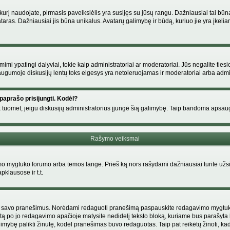
s, kurį naudojate, pirmasis paveikslėlis yra susijęs su jūsų rangu. Dažniausiai tai bū
ataras. Dažniausiai jis būna unikalus. Avatarų galimybę ir būdą, kuriuo jie yra įkeliam
i ypatingi dalyviai, tokie kaip administratoriai ar moderatoriai. Jūs negalite tiesi
gumoje diskusijų lentų toks elgesys yra netoleruojamas ir moderatoriai arba admin
paprašo prisijungti. Kodėl?
ir tik tuomet, jeigu diskusijų administratorius įjungė šią galimybę. Taip bandoma aps
Rašymo veiksmai
 mygtuko forumo arba temos lange. Prieš ką nors rašydami dažniausiai turite užsir
pklausose ir t.t.
i tik savo pranešimus. Norėdami redaguoti pranešimą paspauskite redagavimo mygtuką v
tą po jo redagavimo apačioje matysite nedidelį teksto bloką, kuriame bus parašyt
ybę palikti žinutę, kodėl pranešimas buvo redaguotas. Taip pat reikėtų žinoti, kad pa