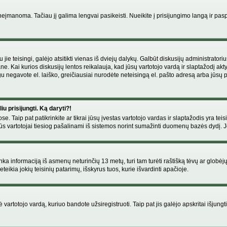
manoma. Tačiau jį galima lengvai pasikeisti. Nueikite į prisijungimo langą ir pas
eigu jie teisingi, galėjo atsitikti vienas iš dviejų dalykų. Galbūt diskusijų administr
e. Kai kurios diskusijų lentos reikalauja, kad jūsų vartotojo vardą ir slaptažodį akt
Jeigu negavote el. laiško, greičiausiai nurodėte neteisingą el. pašto adresą arba jūsų
u prisijungti. Ką daryti?!
se. Taip pat patikrinkite ar tikrai jūsų įvestas vartotojo vardas ir slaptažodis yra teis
s vartotojai tiesiog pašalinami iš sistemos norint sumažinti duomenų bazės dydį. Jeig
enka informaciją iš asmenų neturinčių 13 metų, turi tam turėti raštišką tėvų ar globėj
eikia jokių teisinių patarimų, išskyrus tuos, kurie išvardinti apačioje.
artotojo vardą, kuriuo bandote užsiregistruoti. Taip pat jis galėjo apskritai išjungti 