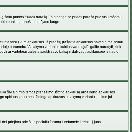
elę šalia punkto
Pridėti parašą
. Taip pat galite pridėti parašą prie visų rašomų
 minėto punkto pranešimo rašymo lange.
rite teisių kurti apklausas. Iš pradžių įrašykite apklausos pavadinimą, toliau
udoję parametru “Atsakymų variantų skaičius vartotojui”, galite nurodyti, kiek
dyti ar vartotojai galės atšaukti savo balsą ir dalyvauti apklausoje iš naujo.
uką šalia pirmo temos pranešimo. Ištrinti apklausą arba keisti apklausos
 saugo apklausą nuo nesąžiningo apklausos atsakymų variantų keitimo jai
l dėl priėjimo prie šių specialių forumų turėtumėte kreiptis į juos.