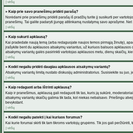
Į viršų
» Kaip prie savo pranešimų pridėti parašą?
Norėdami prie pranešimų pridėti parašą iš pradžių turite jį susikurti per vartot
pranešimų. Tai galite padaryti įjungę atitinkamą nustatymą savo aprašyme. Net 
Į viršų
» Kaip sukurti apklausą?
Kai pradedate naują temą (arba redaguojate naujos temos pirmąją žinutę), apačio
įrašykite bent du apklausos atsakymų variantus, už kuriuos balsuos apklausos dal
atsakymų variantų galės pasirinkti vartotojas apklausos metu, dienų skaičių, kiek
Į viršų
» Kodėl negaliu pridėti daugiau apklausos atsakymų variantų?
Atsakymų variantų limitą nustato diskusijų administratorius. Susisiekite su juo,
Į viršų
» Kaip redaguoti arba ištrinti apklausą?
Kaip ir pranešimus, apklausą gali redaguoti tik tas, kuris ją sukūrė, moderator
atsakymų variantų skaičių galima tik tada, kol niekas nebalsavo. Priešingu atve
bevykstant.
Į viršų
» Kodėl negaliu patekti į kai kuriuos forumus?
Kai kurie forumai skirti tik tam tikroms vartotojų grupėms. Tik jos gali peržiūrėti,
Į viršų