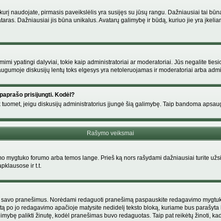
s, kurį naudojate, pirmasis paveikslėlis yra susijęs su jūsų rangu. Dažniausiai tai bū
ataras. Dažniausiai jis būna unikalus. Avatarų galimybę ir būdą, kuriuo jie yra įkeliam
i ypatingi dalyviai, tokie kaip administratoriai ar moderatoriai. Jūs negalite tiesi
gumoje diskusijų lentų toks elgesys yra netoleruojamas ir moderatoriai arba admin
paprašo prisijungti. Kodėl?
ir tik tuomet, jeigu diskusijų administratorius įjungė šią galimybę. Taip bandoma aps
Rašymo veiksmai
 mygtuko forumo arba temos lange. Prieš ką nors rašydami dažniausiai turite užsir
pklausose ir t.t.
i tik savo pranešimus. Norėdami redaguoti pranešimą paspauskite redagavimo mygtuką v
tą po jo redagavimo apačioje matysite nedidelį teksto bloką, kuriame bus parašyt
ybę palikti žinutę, kodėl pranešimas buvo redaguotas. Taip pat reikėtų žinoti, kad pa