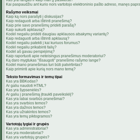
Kas yra rangas ir kaip man jį pasikeisti?
Kai paspaudžiu ant kurio nors vartotojo elektroninio pašto adreso, manęs papra
Rašymo veiksmai
Kaip ką nors parašyti į diskusijas?
Kaip redaguoti arba ištrinti pranešimą?
Kaip prie savo pranešimų pridėti parašą?
Kaip sukurti apklausą?
Kodėl negaliu pridėti daugiau apklausos atsakymų variantų?
Kaip redaguoti arba ištrinti apklausą?
Kodėl negaliu patekti į kai kuriuos forumus?
Kodėl negaliu prikabinti failų?
Kodėl aš gavau perspėjimą?
Kaip raportuoti apie neteisingus pranešimus moderatoriui?
Ką daro mygtukas “Išsaugoti” pranešimo rašymo lange?
Kodėl mano pranešimas turi būti patvirtintas?
Kaip priminti apie kurią nors mano temą?
Teksto formavimas ir temų tipai
Kas yra BBKodas?
Ar galiu naudoti HTML?
Kas yra šypsenėlės?
Ar galiu į pranešimą įtraukti paveikslėlį?
Kas yra labai svarbūs pranešimai?
Kas yra svarbios temos?
Kas yra dažnos temos?
Kas yra užrakintos temos?
Kas yra temų piktogramos?
Vartotojų lygiai ir grupės
Kas yra administratoriai?
Kas yra moderatoriai?
Kas yra vartotojų grupės?