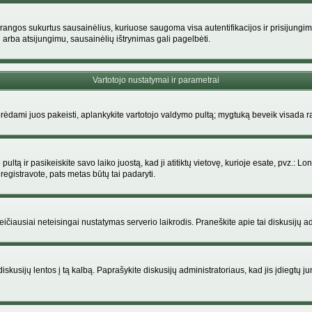
rangos sukurtus sausainėlius, kuriuose saugoma visa autentifikacijos ir prisijungimo i
 arba atsijungimu, sausainėlių ištrynimas gali pagelbėti.
Vartotojo nustatymai ir parametrai
dami juos pakeisti, aplankykite vartotojo valdymo pultą; mygtuką beveik visada ras
ltą ir pasikeiskite savo laiko juostą, kad ji atitiktų vietovę, kurioje esate, pvz.: Lon
siregistravote, pats metas būtų tai padaryti.
greičiausiai neteisingai nustatymas serverio laikrodis. Praneškite apie tai diskusijų ad
iskusijų lentos į tą kalbą. Paprašykite diskusijų administratoriaus, kad jis įdiegtų 