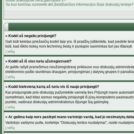
Kodėl diskusijose nėra galimybės X?
Su kuo turėčiau susisiekti dėl įžeidžiančios informacijos šioje diskusijų lentoje?
» Kodėl aš negaliu prisijungti?
Gali būti keletas priežasčių kodėl taip yra. Iš pradžių įsitikinkite, kad įvedėte tei
būti, kad iškilo kokių nors techninių bėdų ir puslapio savininkas turi jas ištaisyti.
Į viršų
» Kodėl aš iš viso turiu užsiregistruoti?
Ar galite rašyti pranešimus neužsiregistravę priklauso nuo diskusijų administrato
elektroninio pašto siuntimas draugam, prisijungimas į dalyvių grupes ir panašiai. 
Į viršų
» Kodėl kiekvieną kartą aš turiu vis iš naujo prisijungti?
Kai prisijungiate prie diskusijų pažymėkite varnelę ties
Prijungti mane automati
sumetimais, kad kitas asmuo negalėtų prisijungti iš jūsų kompiuterio pasinaudod
punkto, vadinasi diskusijų administratorius išjungė šią galimybę.
Į viršų
» Ar galima kaip nors paslėpti mano vartotojo vardą, kad jo nesimatytų dab
Vartotojo valdymo pulte, kortelėje “Diskusijų lentos nustatymai”, rasite nustaty
Į viršų