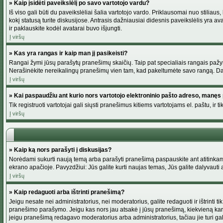
» Kaip įsidėti paveikslėlį po savo vartotojo vardu?
Iš viso gali būti du paveikslėliai šalia vartotojo vardo. Priklausomai nuo stiliau
kokį statusą turite diskusijose. Antrasis dažniausiai didesnis paveikslėlis yra av
ir paklauskite kodėl avatarai buvo išjungti.
Į viršų
» Kas yra rangas ir kaip man jį pasikeisti?
Rangai žymi jūsų parašytų pranešimų skaičių. Taip pat specialiais rangais pažymim
Nerašinėkite nereikalingų pranešimų vien tam, kad pakeltumėte savo rangą. Dau
Į viršų
» Kai paspaudžiu ant kurio nors vartotojo elektroninio pašto adreso, manęs 
Tik registruoti vartotojai gali siųsti pranešimus kitiems vartotojams el. paštu, 
Į viršų
» Kaip ką nors parašyti į diskusijas?
Norėdami sukurti naują temą arba parašyti pranešimą paspauskite ant atitinkamo
ekrano apačioje. Pavyzdžiui: Jūs galite kurti naujas temas, Jūs galite dalyvauti a
Į viršų
» Kaip redaguoti arba ištrinti pranešimą?
Jeigu nesate nei administratorius, nei moderatorius, galite redaguoti ir ištrint
pranešimo parašymo. Jeigu kas nors jau atsakė į jūsų pranešimą, kiekvieną kar
jeigu pranešimą redagavo moderatorius arba administratorius, tačiau jie turi galim