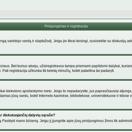
Prisijungimas ir registracija
singą vartotojo vardą ir slaptažodį. Jeigu jie tikrai teisingi, susisiekite su diskusijų 
riaus. Bet kuriuo atveju, užsiregistravus tampa prieinami papildomi dalykai, kuriais
Pati registracija užtrunka tik keletą minučių, todėl patartina tai padaryti.
škai kiekvieno apsilankymo metu
. Jeigu to nepadarysite, jus paprasčiausiai atjung
amas jūsų vardu, todėl Interneto kavinėse, bibliotekose, universitetuose ir kitose
ar diskutuojančių dalyvių sąraše?
mą
Paslėpti mano būseną
. Jeigu jį įjungsite apie jūsų prisijungimus žinos tik administ