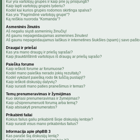
Kur yra vartotojų grupės ir kaip prie jų prisijungti?
Kaip tapti vartotojų grupės lyderiu?
Kodėl kai kurios grupės rodomos skirtinga spalva?
Kas yra “Pagrindinė vartotojų grupė”?
Ką reiškia nuoroda “Komanda”?
Asmeninės žinutės
Aš negaliu siųsti asmeninių žinučių!
Aš gaunu nepageidaujamas asmenines žinutes!
Aš gaunu nepageidaujamus laiškus ir internetines šiukšles (spam) į savo pašto 
Draugai ir priešai
Kas yra mano draugų ir priešų sąrašai?
Kaip įtraukti/ištrinti vartotojus iš draugų ar priešų sąrašo?
Paieška forume
Kaip ieškoti forume ar forumuose?
Kodėl mano paieška nerado jokių rezultatų?
Kodėl vykdant paiešką rodo tik tuščią puslapį!?
Kaip ieškoti diskusijų dalyvių?
Kaip surasti mano paties pranešimus ir temas?
Temų prenumeravimas ir žymėjimas
Kuo skiriasi prenumeravimas ir žymėjimas?
Kaip užsiprenumeruoti forumą arba temą?
Kaip atsisakyti prenumeratos?
Prikabinti failai
Kokius failus galiu prikabinti šioje diskusijų lentoje?
Kaip surasti visus mano prikabintus failus?
Informacija apie phpBB 3
Kas parašė šią diskusijų lentą?