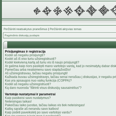
Peržiūrėti neatsakytus pranešimus
|
Peržiūrėti aktyvias temas
Pagrindinis diskusijų puslapis
Prisijungimas ir registracija
Kodėl aš negaliu prisijungti?
Kodėl aš iš viso turiu užsiregistruoti?
Kodėl kiekvieną kartą aš turiu vis iš naujo prisijungti?
Ar galima kaip nors paslėpti mano vartotojo vardą, kad jo nesimatytų dabar dis
Pamečiau arba neatsimenu savo slaptažodžio!
Aš užsiregistravau, tačiau negaliu prisijungti!
Kažkada buvau užsiregistravęs, tačiau senai nerašiau į diskusijas, ir negaliu pris
Kas yra apsaugos nuo vaikų funkcija (COPPA)?
Kodėl aš negaliu užsiregistruoti?
Ką daro nuoroda “Ištrinti visus diskusijų sausainėlius”?
Vartotojo nustatymai ir parametrai
Kaip pasikeisi savo nustatymus?
Neteisingas laikas!
Pakeičiau laiko juostas, tačiau laikas vis tiek neteisingas!
Kalbų sąraše aš nerandu savo kalbos!
Kaip įsidėti paveikslėlį po savo vartotojo vardu?