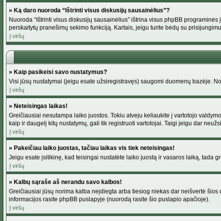
» Ką daro nuoroda “Ištrinti visus diskusijų sausainėlius”?
Nuoroda “Ištrinti visus diskusijų sausainėlius” ištrina visus phpBB programinės į
perskaitytų pranešimų sekimo funkciją. Kartais, jeigu turite bėdų su prisijungimu
Į viršų
» Kaip pasikeisi savo nustatymus?
Visi jūsų nustatymai (jeigu esate užsiregistravęs) saugomi duomenų bazėje. Norė
Į viršų
» Neteisingas laikas!
Greičiausiai nesutampa laiko juostos. Tokiu atveju keliaukite į vartotojo valdymo pu
kaip ir daugelį kitų nustatymų, gali tik registruoti vartotojai. Taigi jeigu dar neuž
Į viršų
» Pakeičiau laiko juostas, tačiau laikas vis tiek neteisingas!
Jeigu esate įsitikinę, kad teisingai nustatėte laiko juostą ir vasaros laiką, tada 
Į viršų
» Kalbų sąraše aš nerandu savo kalbos!
Greičiausiai jūsų norima kalba neįdiegta arba tiesiog niekas dar neišvertė šios d
informacijos rasite phpBB puslapyje (nuorodą rasite šio puslapio apačioje).
Į viršų