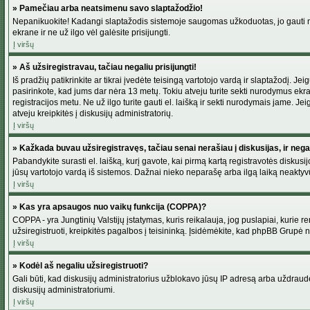
» Pamečiau arba neatsimenu savo slaptažodžio!
Nepanikuokite! Kadangi slaptažodis sistemoje saugomas užkoduotas, jo gauti neį
ekrane ir ne už ilgo vėl galėsite prisijungti.
Į viršų
» Aš užsiregistravau, tačiau negaliu prisijungti!
Iš pradžių patikrinkite ar tikrai įvedėte teisingą vartotojo vardą ir slaptažodį. J
pasirinkote, kad jums dar nėra 13 metų. Tokiu atveju turite sekti nurodymus ekran
registracijos metu. Ne už ilgo turite gauti el. laišką ir sekti nurodymais jame. 
atveju kreipkitės į diskusijų administratorių.
Į viršų
» Kažkada buvau užsiregistravęs, tačiau senai nerašiau į diskusijas, ir negali
Pabandykite surasti el. laišką, kurį gavote, kai pirmą kartą registravotės diskusijo
jūsų vartotojo vardą iš sistemos. Dažnai nieko neparašę arba ilgą laiką neaktyvū
Į viršų
» Kas yra apsaugos nuo vaikų funkcija (COPPA)?
COPPA - yra Jungtinių Valstijų įstatymas, kuris reikalauja, jog puslapiai, kurie r
užsiregistruoti, kreipkitės pagalbos į teisininką. Įsidėmėkite, kad phpBB Grupė net
Į viršų
» Kodėl aš negaliu užsiregistruoti?
Gali būti, kad diskusijų administratorius užblokavo jūsų IP adresą arba uždraudė v
diskusijų administratoriumi.
Į viršų