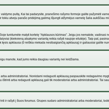
ojo valdymo pultą. Kai tai padarysite, pranešimo rašymo formoje galite pažymėti varn
ir tokiu atveju parašo pridėjimą galimą išjungti atžymėjus varnelę šalia aukščiau
je turėtumėte matyti kortelę “Apklausos kūrimas”. Jeigu jos nematote, vadinasi netu
yviai (kiekvieną atsakymo variantą reikia rašyti naujoje eilutėje). Taip pat, pasina
 tęsis apklausa (0 reiškia niekada nesibaigiančią apklausą) ir galiausiai galite nuro
 jeigu manote, kad jums reikia daugiau variantų nei leidžiama.
iai arba administratoriai. Norėdami redaguoti apklausą paspauskite redagavimo mygt
ju ištrinti arba redaguoti apklausą gali tik moderatoriai arba administratoriai. Tai
 trinti ir rašyti į šiuos forumus. Grupes sudaro administratoriai arba moderatoriai, todė