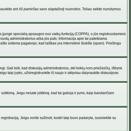
pauskite ant
Aš pamiršau savo slaptažodį
nuorodos. Toliau sekite nurodymus
atorius įjungė specialią apsaugos nuo vaikų funkciją (COPPA), o jūs registruodamiesi
yvuotų administratorius arba jūs pats. Informacija apie tai pateikiama
 pašto sistema pagalvojo, kad laiškas yra internetinė šiukšlė (spam). Priešingu
ingi. Gali būti, kad diskusijų administratorius, dėl kokių nors priežasčių, ištrynė
u taip įvyko, užsiregistruokite iš naujo ir aktyviau dalyvaukite diskusijose.
ų sutikimą. Jeigu nesate įsitikinę, kad tai galioja ir jums, kaip bandančiam
registraciją. Jeigu norite sužinoti, kodėl taip buvo padaryta, susisiekite su