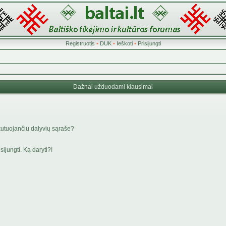
Registruotis
•
DUK
•
Ieškoti
•
Prisijungti
Dažnai užduodami klausimai
kutuojančių dalyvių sąraše?
ijungti. Ką daryti?!