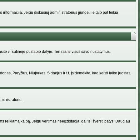
nformacija. Jeigu diskusijų administratorius įjungė, jie taip pat teikia
ite viršutinėje puslapio dalyje. Ten rasite visus savo nustatymus.
donas, Paryžius, Niujorkas, Sidnėjus ir t.t. Įsidėmėkite, kad keisti laiko juostas,
ministratoriui.
jums reikiamą kalbą. Jeigu vertimas neegzistuoja, galite išversti patys. Daugiau