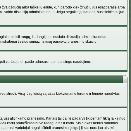
na žvaigždučių arba taškelių eilutė, kuri parodo kiek žinučių jūs esat parašę arba
i, valdo diskusijų administratorius. Jeigu negalite jų naudoti, susisiekite su juo
ogiai pakeisti rangų, kadangi juos nustato diskusijų administratorius.
istratoriai tiesiog sumažins jūsų parašytų pranešimų skaičių.
augoti vartotojų el. pašto adresus nuo neteisingo naudojimo.
egistruoti. Visų jūsų teisių sąrašas kiekviename forume ir temoje nurodytas
irš atitinkamo pranešimo. Kartais tai galite padaryti tik per tam tikrą laiką nuo
a kiek kartų pranešimas buvo redaguotas ir kada. Šis blokas nebus rodomas
prasti vartotojai negali ištrinti pranešimo, jeigu į jį kas nors jau atsakė.