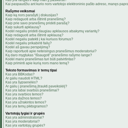
Kas yra rangas ir kaip man jį pasikeisti?
Kai paspaudžiu ant kurio nors vartotojo elektroninio pašto adreso, manęs papra
Rašymo veiksmai
Kaip ką nors parašyti į diskusijas?
Kaip redaguoti arba ištrinti pranešimą?
Kaip prie savo pranešimų pridėti parašą?
Kaip sukurti apklausą?
Kodėl negaliu pridėti daugiau apklausos atsakymų variantų?
Kaip redaguoti arba ištrinti apklausą?
Kodėl negaliu patekti į kai kuriuos forumus?
Kodėl negaliu prikabinti failų?
Kodėl aš gavau perspėjimą?
Kaip raportuoti apie neteisingus pranešimus moderatoriui?
Ką daro mygtukas “Išsaugoti” pranešimo rašymo lange?
Kodėl mano pranešimas turi būti patvirtintas?
Kaip priminti apie kurią nors mano temą?
Teksto formavimas ir temų tipai
Kas yra BBKodas?
Ar galiu naudoti HTML?
Kas yra šypsenėlės?
Ar galiu į pranešimą įtraukti paveikslėlį?
Kas yra labai svarbūs pranešimai?
Kas yra svarbios temos?
Kas yra dažnos temos?
Kas yra užrakintos temos?
Kas yra temų piktogramos?
Vartotojų lygiai ir grupės
Kas yra administratoriai?
Kas yra moderatoriai?
Kas yra vartotojų grupės?