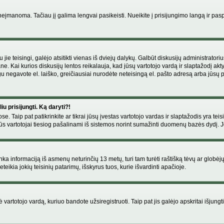
manoma. Tačiau jį galima lengvai pasikeisti. Nueikite į prisijungimo langą ir pas
eigu jie teisingi, galėjo atsitikti vienas iš dviejų dalykų. Galbūt diskusijų administr
e. Kai kurios diskusijų lentos reikalauja, kad jūsų vartotojo vardą ir slaptažodį akt
Jeigu negavote el. laiško, greičiausiai nurodėte neteisingą el. pašto adresą arba jūsų
u prisijungti. Ką daryti?!
se. Taip pat patikrinkite ar tikrai jūsų įvestas vartotojo vardas ir slaptažodis yra teis
s vartotojai tiesiog pašalinami iš sistemos norint sumažinti duomenų bazės dydį. Jeig
enka informaciją iš asmenų neturinčių 13 metų, turi tam turėti raštišką tėvų ar globėj
eikia jokių teisinių patarimų, išskyrus tuos, kurie išvardinti apačioje.
artotojo vardą, kuriuo bandote užsiregistruoti. Taip pat jis galėjo apskritai išjungti 