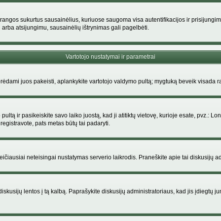
rangos sukurtus sausainėlius, kuriuose saugoma visa autentifikacijos ir prisijungimo i
 arba atsijungimu, sausainėlių ištrynimas gali pagelbėti.
Vartotojo nustatymai ir parametrai
dami juos pakeisti, aplankykite vartotojo valdymo pultą; mygtuką beveik visada ras
ltą ir pasikeiskite savo laiko juostą, kad ji atitiktų vietovę, kurioje esate, pvz.: Lon
siregistravote, pats metas būtų tai padaryti.
greičiausiai neteisingai nustatymas serverio laikrodis. Praneškite apie tai diskusijų ad
iskusijų lentos į tą kalbą. Paprašykite diskusijų administratoriaus, kad jis įdiegtų 