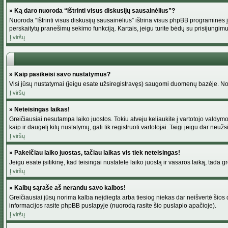
» Ką daro nuoroda “Ištrinti visus diskusijų sausainėlius”?
Nuoroda “Ištrinti visus diskusijų sausainėlius” ištrina visus phpBB programinės į
perskaitytų pranešimų sekimo funkciją. Kartais, jeigu turite bėdų su prisijungimu
Į viršų
» Kaip pasikeisi savo nustatymus?
Visi jūsų nustatymai (jeigu esate užsiregistravęs) saugomi duomenų bazėje. Norė
Į viršų
» Neteisingas laikas!
Greičiausiai nesutampa laiko juostos. Tokiu atveju keliaukite į vartotojo valdymo pu
kaip ir daugelį kitų nustatymų, gali tik registruoti vartotojai. Taigi jeigu dar neuž
Į viršų
» Pakeičiau laiko juostas, tačiau laikas vis tiek neteisingas!
Jeigu esate įsitikinę, kad teisingai nustatėte laiko juostą ir vasaros laiką, tada 
Į viršų
» Kalbų sąraše aš nerandu savo kalbos!
Greičiausiai jūsų norima kalba neįdiegta arba tiesiog niekas dar neišvertė šios d
informacijos rasite phpBB puslapyje (nuorodą rasite šio puslapio apačioje).
Į viršų