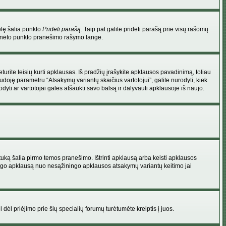
elę šalia punkto
Pridėti parašą
. Taip pat galite pridėti parašą prie visų rašomų
 minėto punkto pranešimo rašymo lange.
rite teisių kurti apklausas. Iš pradžių įrašykite apklausos pavadinimą, toliau
udoję parametru “Atsakymų variantų skaičius vartotojui”, galite nurodyti, kiek
dyti ar vartotojai galės atšaukti savo balsą ir dalyvauti apklausoje iš naujo.
uką šalia pirmo temos pranešimo. Ištrinti apklausą arba keisti apklausos
 saugo apklausą nuo nesąžiningo apklausos atsakymų variantų keitimo jai
l dėl priėjimo prie šių specialių forumų turėtumėte kreiptis į juos.