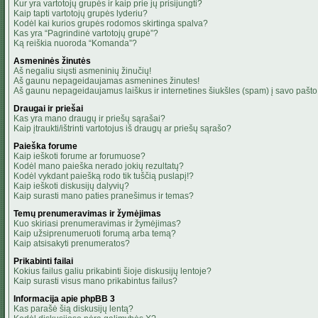
Kur yra vartotojų grupės ir kaip prie jų prisijungti?
Kaip tapti vartotojų grupės lyderiu?
Kodėl kai kurios grupės rodomos skirtinga spalva?
Kas yra “Pagrindinė vartotojų grupė”?
Ką reiškia nuoroda “Komanda”?
Asmeninės žinutės
Aš negaliu siųsti asmeninių žinučių!
Aš gaunu nepageidaujamas asmenines žinutes!
Aš gaunu nepageidaujamus laiškus ir internetines šiukšles (spam) į savo pašto 
Draugai ir priešai
Kas yra mano draugų ir priešų sąrašai?
Kaip įtraukti/ištrinti vartotojus iš draugų ar priešų sąrašo?
Paieška forume
Kaip ieškoti forume ar forumuose?
Kodėl mano paieška nerado jokių rezultatų?
Kodėl vykdant paiešką rodo tik tuščią puslapį!?
Kaip ieškoti diskusijų dalyvių?
Kaip surasti mano paties pranešimus ir temas?
Temų prenumeravimas ir žymėjimas
Kuo skiriasi prenumeravimas ir žymėjimas?
Kaip užsiprenumeruoti forumą arba temą?
Kaip atsisakyti prenumeratos?
Prikabinti failai
Kokius failus galiu prikabinti šioje diskusijų lentoje?
Kaip surasti visus mano prikabintus failus?
Informacija apie phpBB 3
Kas parašė šią diskusijų lentą?