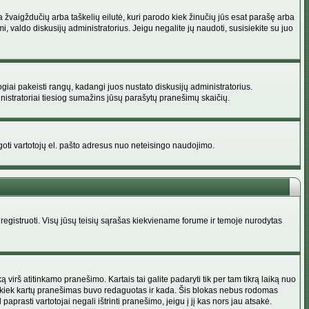
na žvaigždučių arba taškelių eilutė, kuri parodo kiek žinučių jūs esat parašę arba
i, valdo diskusijų administratorius. Jeigu negalite jų naudoti, susisiekite su juo
ogiai pakeisti rangų, kadangi juos nustato diskusijų administratorius.
istratoriai tiesiog sumažins jūsų parašytų pranešimų skaičių.
augoti vartotojų el. pašto adresus nuo neteisingo naudojimo.
egistruoti. Visų jūsų teisių sąrašas kiekviename forume ir temoje nurodytas
irš atitinkamo pranešimo. Kartais tai galite padaryti tik per tam tikrą laiką nuo
a kiek kartų pranešimas buvo redaguotas ir kada. Šis blokas nebus rodomas
prasti vartotojai negali ištrinti pranešimo, jeigu į jį kas nors jau atsakė.