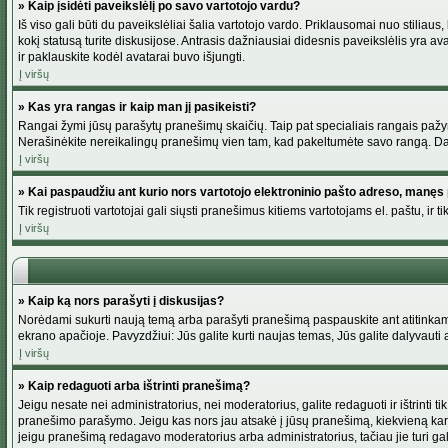
» Kaip įsidėti paveikslėlį po savo vartotojo vardu?
Iš viso gali būti du paveikslėliai šalia vartotojo vardo. Priklausomai nuo stiliau
kokį statusą turite diskusijose. Antrasis dažniausiai didesnis paveikslėlis yra av
ir paklauskite kodėl avatarai buvo išjungti.
Į viršų
» Kas yra rangas ir kaip man jį pasikeisti?
Rangai žymi jūsų parašytų pranešimų skaičių. Taip pat specialiais rangais pažymim
Nerašinėkite nereikalingų pranešimų vien tam, kad pakeltumėte savo rangą. Dau
Į viršų
» Kai paspaudžiu ant kurio nors vartotojo elektroninio pašto adreso, manęs 
Tik registruoti vartotojai gali siųsti pranešimus kitiems vartotojams el. paštu, 
Į viršų
» Kaip ką nors parašyti į diskusijas?
Norėdami sukurti naują temą arba parašyti pranešimą paspauskite ant atitinkamo
ekrano apačioje. Pavyzdžiui: Jūs galite kurti naujas temas, Jūs galite dalyvauti a
Į viršų
» Kaip redaguoti arba ištrinti pranešimą?
Jeigu nesate nei administratorius, nei moderatorius, galite redaguoti ir ištrint
pranešimo parašymo. Jeigu kas nors jau atsakė į jūsų pranešimą, kiekvieną kar
jeigu pranešimą redagavo moderatorius arba administratorius, tačiau jie turi galim