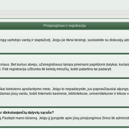
Prisijungimas ir registracija
singą vartotojo vardą ir slaptažodį. Jeigu jie tikrai teisingi, susisiekite su diskusijų 
riaus. Bet kuriuo atveju, užsiregistravus tampa prieinami papildomi dalykai, kuriais
Pati registracija užtrunka tik keletą minučių, todėl patartina tai padaryti.
škai kiekvieno apsilankymo metu
. Jeigu to nepadarysite, jus paprasčiausiai atjung
amas jūsų vardu, todėl Interneto kavinėse, bibliotekose, universitetuose ir kitose
ar diskutuojančių dalyvių sąraše?
mą
Paslėpti mano būseną
. Jeigu jį įjungsite apie jūsų prisijungimus žinos tik administ