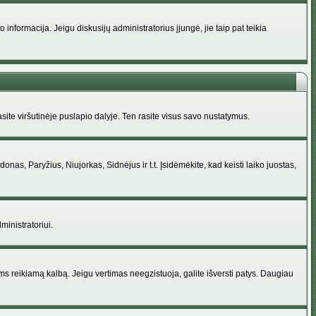
nformacija. Jeigu diskusijų administratorius įjungė, jie taip pat teikia
ite viršutinėje puslapio dalyje. Ten rasite visus savo nustatymus.
donas, Paryžius, Niujorkas, Sidnėjus ir t.t. Įsidėmėkite, kad keisti laiko juostas,
ministratoriui.
jums reikiamą kalbą. Jeigu vertimas neegzistuoja, galite išversti patys. Daugiau