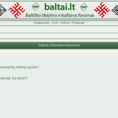
Registruotis
•
DUK
•
Ieškoti
•
Prisijungti
Dažnai užduodami klausimai
kutuojančių dalyvių sąraše?
ijungti. Ką daryti?!