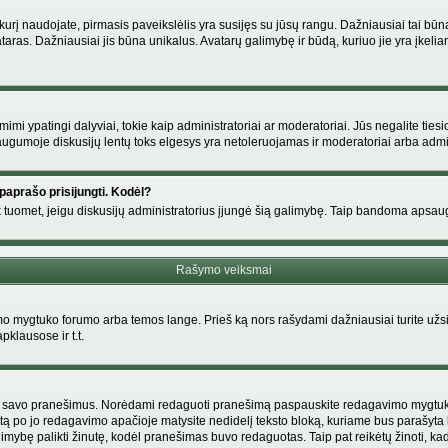
s, kurį naudojate, pirmasis paveikslėlis yra susijęs su jūsų rangu. Dažniausiai tai bū
ataras. Dažniausiai jis būna unikalus. Avatarų galimybę ir būdą, kuriuo jie yra įkeliam
i ypatingi dalyviai, tokie kaip administratoriai ar moderatoriai. Jūs negalite tiesi
gumoje diskusijų lentų toks elgesys yra netoleruojamas ir moderatoriai arba admin
paprašo prisijungti. Kodėl?
ir tik tuomet, jeigu diskusijų administratorius įjungė šią galimybę. Taip bandoma aps
Rašymo veiksmai
 mygtuko forumo arba temos lange. Prieš ką nors rašydami dažniausiai turite užsir
pklausose ir t.t.
i tik savo pranešimus. Norėdami redaguoti pranešimą paspauskite redagavimo mygtuką v
tą po jo redagavimo apačioje matysite nedidelį teksto bloką, kuriame bus parašyt
ybę palikti žinutę, kodėl pranešimas buvo redaguotas. Taip pat reikėtų žinoti, kad pa