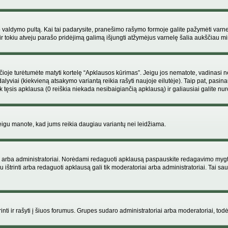
ojo valdymo pultą. Kai tai padarysite, pranešimo rašymo formoje galite pažymėti varn
ir tokiu atveju parašo pridėjimą galimą išjungti atžymėjus varnelę šalia aukščiau
je turėtumėte matyti kortelę “Apklausos kūrimas”. Jeigu jos nematote, vadinasi netu
yviai (kiekvieną atsakymo variantą reikia rašyti naujoje eilutėje). Taip pat, pasina
 tęsis apklausa (0 reiškia niekada nesibaigiančią apklausą) ir galiausiai galite nuro
 jeigu manote, kad jums reikia daugiau variantų nei leidžiama.
iai arba administratoriai. Norėdami redaguoti apklausą paspauskite redagavimo mygt
ju ištrinti arba redaguoti apklausą gali tik moderatoriai arba administratoriai. Tai
 trinti ir rašyti į šiuos forumus. Grupes sudaro administratoriai arba moderatoriai, todė