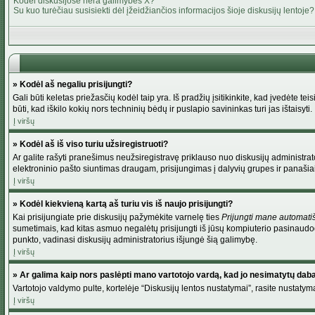
Kodėl diskusijose nėra galimybės X?
Su kuo turėčiau susisiekti dėl įžeidžiančios informacijos šioje diskusijų lentoje?
» Kodėl aš negaliu prisijungti?
Gali būti keletas priežasčių kodėl taip yra. Iš pradžių įsitikinkite, kad įvedėte tei
būti, kad iškilo kokių nors techninių bėdų ir puslapio savininkas turi jas ištaisyti.
Į viršų
» Kodėl aš iš viso turiu užsiregistruoti?
Ar galite rašyti pranešimus neužsiregistravę priklauso nuo diskusijų administrato
elektroninio pašto siuntimas draugam, prisijungimas į dalyvių grupes ir panašiai. 
Į viršų
» Kodėl kiekvieną kartą aš turiu vis iš naujo prisijungti?
Kai prisijungiate prie diskusijų pažymėkite varnelę ties
Prijungti mane automati
sumetimais, kad kitas asmuo negalėtų prisijungti iš jūsų kompiuterio pasinaudod
punkto, vadinasi diskusijų administratorius išjungė šią galimybę.
Į viršų
» Ar galima kaip nors paslėpti mano vartotojo vardą, kad jo nesimatytų dab
Vartotojo valdymo pulte, kortelėje “Diskusijų lentos nustatymai”, rasite nustaty
Į viršų