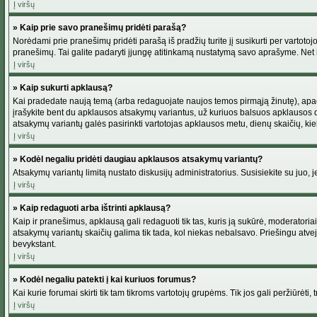
Į viršų
» Kaip prie savo pranešimų pridėti parašą?
Norėdami prie pranešimų pridėti parašą iš pradžių turite jį susikurti per vartot
pranešimų. Tai galite padaryti įjungę atitinkamą nustatymą savo aprašyme. Net 
Į viršų
» Kaip sukurti apklausą?
Kai pradedate naują temą (arba redaguojate naujos temos pirmąją žinutę), apačio
įrašykite bent du apklausos atsakymų variantus, už kuriuos balsuos apklausos dal
atsakymų variantų galės pasirinkti vartotojas apklausos metu, dienų skaičių, kiek
Į viršų
» Kodėl negaliu pridėti daugiau apklausos atsakymų variantų?
Atsakymų variantų limitą nustato diskusijų administratorius. Susisiekite su juo,
Į viršų
» Kaip redaguoti arba ištrinti apklausą?
Kaip ir pranešimus, apklausą gali redaguoti tik tas, kuris ją sukūrė, moderator
atsakymų variantų skaičių galima tik tada, kol niekas nebalsavo. Priešingu atve
bevykstant.
Į viršų
» Kodėl negaliu patekti į kai kuriuos forumus?
Kai kurie forumai skirti tik tam tikroms vartotojų grupėms. Tik jos gali peržiūrėti,
Į viršų