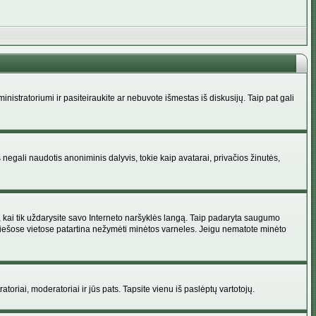
administratoriumi ir pasiteiraukite ar nebuvote išmestas iš diskusijų. Taip pat gali
 negali naudotis anoniminis dalyvis, tokie kaip avatarai, privačios žinutės,
s, kai tik uždarysite savo Interneto naršyklės langą. Taip padaryta saugumo
 viešose vietose patartina nežymėti minėtos varneles. Jeigu nematote minėto
ratoriai, moderatoriai ir jūs pats. Tapsite vienu iš paslėptų vartotojų.