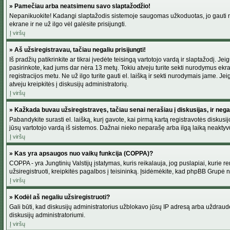
» Pamečiau arba neatsimenu savo slaptažodžio!
Nepanikuokite! Kadangi slaptažodis sistemoje saugomas užkoduotas, jo gauti neį
ekrane ir ne už ilgo vėl galėsite prisijungti.
Į viršų
» Aš užsiregistravau, tačiau negaliu prisijungti!
Iš pradžių patikrinkite ar tikrai įvedėte teisingą vartotojo vardą ir slaptažodį. J
pasirinkote, kad jums dar nėra 13 metų. Tokiu atveju turite sekti nurodymus ekran
registracijos metu. Ne už ilgo turite gauti el. laišką ir sekti nurodymais jame. 
atveju kreipkitės į diskusijų administratorių.
Į viršų
» Kažkada buvau užsiregistravęs, tačiau senai nerašiau į diskusijas, ir negali
Pabandykite surasti el. laišką, kurį gavote, kai pirmą kartą registravotės diskusijo
jūsų vartotojo vardą iš sistemos. Dažnai nieko neparašę arba ilgą laiką neaktyvū
Į viršų
» Kas yra apsaugos nuo vaikų funkcija (COPPA)?
COPPA - yra Jungtinių Valstijų įstatymas, kuris reikalauja, jog puslapiai, kurie r
užsiregistruoti, kreipkitės pagalbos į teisininką. Įsidėmėkite, kad phpBB Grupė net
Į viršų
» Kodėl aš negaliu užsiregistruoti?
Gali būti, kad diskusijų administratorius užblokavo jūsų IP adresą arba uždraudė v
diskusijų administratoriumi.
Į viršų