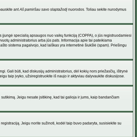
pauskite ant
Aš pamiršau savo slaptažodį
nuorodos. Toliau sekite nurodymus
atorius įjungė specialią apsaugos nuo vaikų funkciją (COPPA), o jūs registruodamiesi
yvuotų administratorius arba jūs pats. Informacija apie tai pateikiama
 pašto sistema pagalvojo, kad laiškas yra internetinė šiukšlė (spam). Priešingu
ingi. Gali būti, kad diskusijų administratorius, dėl kokių nors priežasčių, ištrynė
u taip įvyko, užsiregistruokite iš naujo ir aktyviau dalyvaukite diskusijose.
ų sutikimą. Jeigu nesate įsitikinę, kad tai galioja ir jums, kaip bandančiam
registraciją. Jeigu norite sužinoti, kodėl taip buvo padaryta, susisiekite su