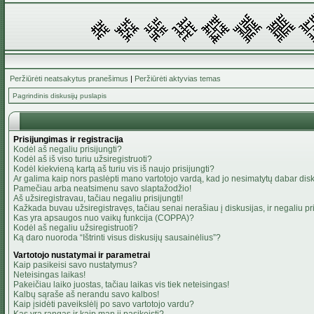
Peržiūrėti neatsakytus pranešimus
|
Peržiūrėti aktyvias temas
Pagrindinis diskusijų puslapis
Prisijungimas ir registracija
Kodėl aš negaliu prisijungti?
Kodėl aš iš viso turiu užsiregistruoti?
Kodėl kiekvieną kartą aš turiu vis iš naujo prisijungti?
Ar galima kaip nors paslėpti mano vartotojo vardą, kad jo nesimatytų dabar dis
Pamečiau arba neatsimenu savo slaptažodžio!
Aš užsiregistravau, tačiau negaliu prisijungti!
Kažkada buvau užsiregistravęs, tačiau senai nerašiau į diskusijas, ir negaliu pris
Kas yra apsaugos nuo vaikų funkcija (COPPA)?
Kodėl aš negaliu užsiregistruoti?
Ką daro nuoroda “Ištrinti visus diskusijų sausainėlius”?
Vartotojo nustatymai ir parametrai
Kaip pasikeisi savo nustatymus?
Neteisingas laikas!
Pakeičiau laiko juostas, tačiau laikas vis tiek neteisingas!
Kalbų sąraše aš nerandu savo kalbos!
Kaip įsidėti paveikslėlį po savo vartotojo vardu?