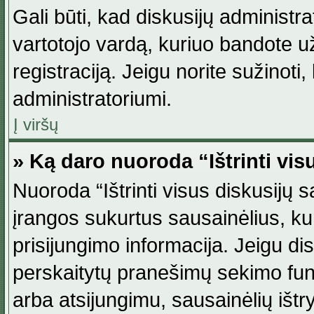
Gali būti, kad diskusijų administ
vartotojo vardą, kuriuo bandote užsi
registraciją. Jeigu norite sužinoti
administratoriumi.
Į viršų
» Ką daro nuoroda “Ištrinti vis
Nuoroda “Ištrinti visus diskusijų
įrangos sukurtus sausainėlius, ku
prisijungimo informacija. Jeigu disk
perskaitytų pranešimų sekimo funkc
arba atsijungimu, sausainėlių ištr