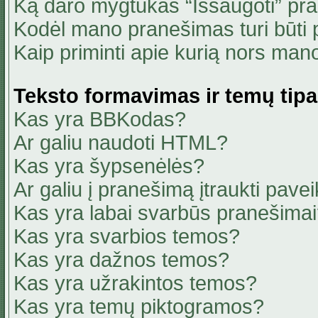
Ką daro mygtukas “Išsaugoti” pr
Kodėl mano pranešimas turi būti p
Kaip priminti apie kurią nors ma
Teksto formavimas ir temų tipa
Kas yra BBKodas?
Ar galiu naudoti HTML?
Kas yra šypsenėlės?
Ar galiu į pranešimą įtraukti pavei
Kas yra labai svarbūs pranešima
Kas yra svarbios temos?
Kas yra dažnos temos?
Kas yra užrakintos temos?
Kas yra temų piktogramos?