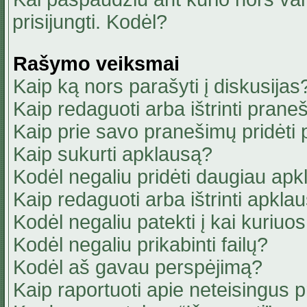
prisijungti. Kodėl?
Rašymo veiksmai
Kaip ką nors parašyti į diskusijas
Kaip redaguoti arba ištrinti pran
Kaip prie savo pranešimų pridėti
Kaip sukurti apklausą?
Kodėl negaliu pridėti daugiau ap
Kaip redaguoti arba ištrinti apkla
Kodėl negaliu patekti į kai kuriu
Kodėl negaliu prikabinti failų?
Kodėl aš gavau perspėjimą?
Kaip raportuoti apie neteisingus