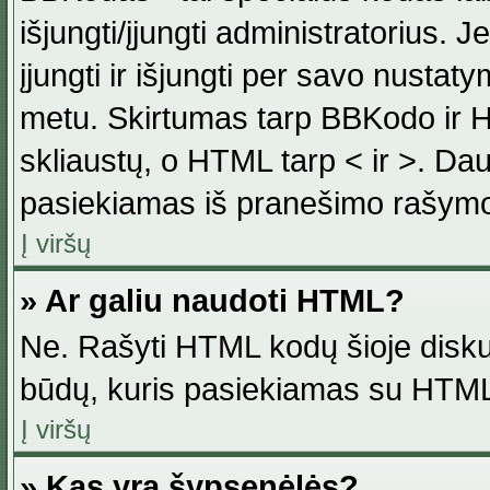
išjungti/įjungti administratorius. J
įjungti ir išjungti per savo nust
metu. Skirtumas tarp BBKodo ir H
skliaustų, o HTML tarp < ir >. Da
pasiekiamas iš pranešimo rašymo
Į viršų
» Ar galiu naudoti HTML?
Ne. Rašyti HTML kodų šioje disku
būdų, kuris pasiekiamas su HTML
Į viršų
» Kas yra šypsenėlės?