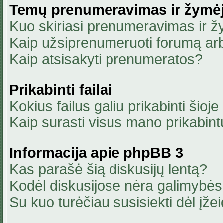
Temų prenumeravimas ir žymė
Kuo skiriasi prenumeravimas ir 
Kaip užsiprenumeruoti forumą ar
Kaip atsisakyti prenumeratos?
Prikabinti failai
Kokius failus galiu prikabinti šioje
Kaip surasti visus mano prikabint
Informacija apie phpBB 3
Kas parašė šią diskusijų lentą?
Kodėl diskusijose nėra galimybė
Su kuo turėčiau susisiekti dėl įžei