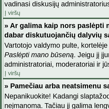
vadinasi diskusijų administratoriu
Į viršų
» Ar galima kaip nors paslėpti
dabar diskutuojančių dalyvių 
Vartotojo valdymo pulte, kortelėje
Paslėpti mano būseną
. Jeigu jį į
administratoriai, moderatoriai ir j
Į viršų
» Pamečiau arba neatsimenu sa
Nepanikuokite! Kadangi slaptažod
neįmanoma. Tačiau jį galima lengva