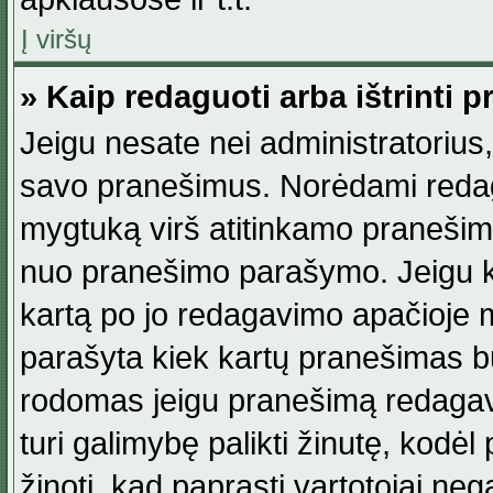
Į viršų
» Kaip redaguoti arba ištrinti 
Jeigu nesate nei administratorius, n
savo pranešimus. Norėdami reda
mygtuką virš atitinkamo pranešimo. 
nuo pranešimo parašymo. Jeigu ka
kartą po jo redagavimo apačioje m
parašyta kiek kartų pranešimas b
rodomas jeigu pranešimą redagavo
turi galimybę palikti žinutę, kodė
žinoti, kad paprasti vartotojai nega