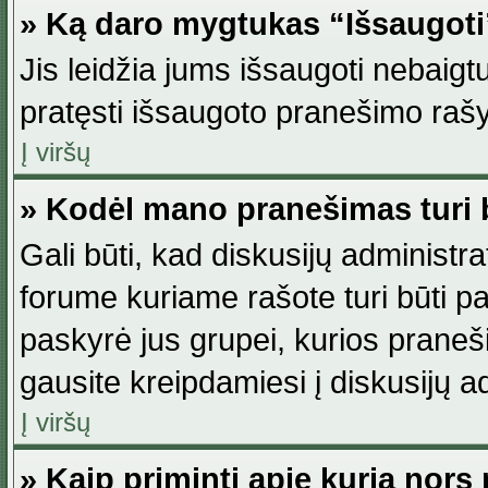
» Ką daro mygtukas “Išsaugot
Jis leidžia jums išsaugoti nebaig
pratęsti išsaugoto pranešimo rašy
Į viršų
» Kodėl mano pranešimas turi b
Gali būti, kad diskusijų administ
forume kuriame rašote turi būti pat
paskyrė jus grupei, kurios pranešim
gausite kreipdamiesi į diskusijų ad
Į viršų
» Kaip priminti apie kurią nor