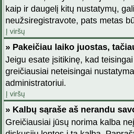
kaip ir daugelį kitų nustatymų, gali 
neužsiregistravote, pats metas būt
Į viršų
» Pakeičiau laiko juostas, tačia
Jeigu esate įsitikinę, kad teisingai
greičiausiai neteisingai nustatymas
administratoriui.
Į viršų
» Kalbų sąraše aš nerandu sav
Greičiausiai jūsų norima kalba neį
diskusijų lentos į tą kalbą. Papraš