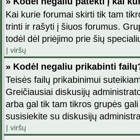
» Kodėl negaliu patekti į kai k
Kai kurie forumai skirti tik tam ti
trinti ir rašyti į šiuos forumus. G
todėl dėl priėjimo prie šių special
Į viršų
» Kodėl negaliu prikabinti failų
Teisės failų prikabinimui suteikia
Greičiausiai diskusijų administrato
arba gal tik tam tikros grupės gali 
susisiekite su diskusijų administra
Į viršų