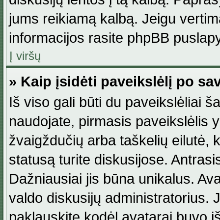
jums reikiamą kalbą. Jeigu vertim
informacijos rasite phpBB puslapy
Į viršų
» Kaip įsidėti paveikslėlį po s
Iš viso gali būti du paveikslėliai š
naudojate, pirmasis paveikslėlis y
žvaigždučių arba taškelių eilutė, 
statusą turite diskusijose. Antras
Dažniausiai jis būna unikalus. Avat
valdo diskusijų administratorius. J
paklauskite kodėl avatarai buvo iš