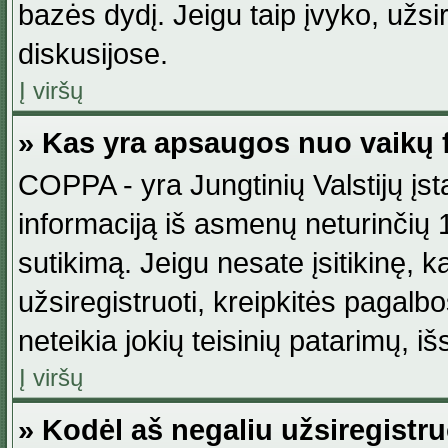
bazės dydį. Jeigu taip įvyko, užsir
diskusijose.
Į viršų
» Kas yra apsaugos nuo vaikų 
COPPA - yra Jungtinių Valstijų įst
informaciją iš asmenų neturinčių 1
sutikimą. Jeigu nesate įsitikinę, k
užsiregistruoti, kreipkitės pagalb
neteikia jokių teisinių patarimų, iš
Į viršų
» Kodėl aš negaliu užsiregistru