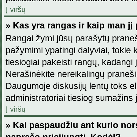
Į viršų
» Kas yra rangas ir kaip man jį 
Rangai žymi jūsų parašytų praneši
pažymimi ypatingi dalyviai, tokie 
tiesiogiai pakeisti rangų, kadangi 
Nerašinėkite nereikalingų praneš
Daugumoje diskusijų lentų toks e
administratoriai tiesiog sumažins
Į viršų
» Kai paspaudžiu ant kurio nor