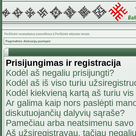
Peržiūrėti neatsakytus pranešimus
|
Peržiūrėti aktyvias temas
Pagrindinis diskusijų puslapis
Prisijungimas ir registracija
Kodėl aš negaliu prisijungti?
Kodėl aš iš viso turiu užsiregistru
Kodėl kiekvieną kartą aš turiu vis 
Ar galima kaip nors paslėpti mano
diskutuojančių dalyvių sąraše?
Pamečiau arba neatsimenu savo 
Aš užsiregistravau, tačiau negaliu 