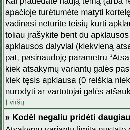
Kai pradedate naują temą (arba r
apačioje turėtumėte matyti kortel
vadinasi neturite teisių kurti apk
toliau įrašykite bent du apklauso
apklausos dalyviai (kiekvieną atsa
pat, pasinaudoję parametru “Atsaky
kiek atsakymų variantų galės pasi
kiek tęsis apklausa (0 reiškia niek
nurodyti ar vartotojai galės atšauk
Į viršų
» Kodėl negaliu pridėti daugi
Atsakymų variantų limitą nustato d