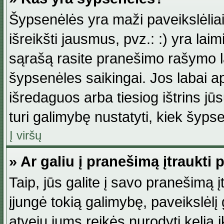
Šypsenėlės yra maži paveikslėlia
išreikšti jausmus, pvz.: :) yra lai
sąrašą rasite pranešimo rašymo la
šypsenėles saikingai. Jos labai 
išredaguos arba tiesiog ištrins jū
turi galimybę nustatyti, kiek šyp
Į viršų
» Ar galiu į pranešimą įtraukti 
Taip, jūs galite į savo pranešimą į
įjungė tokią galimybę, paveikslėlį g
atveju jums reikės nurodyti kelią i