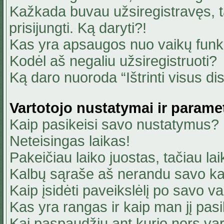
Kažkada buvau užsiregistravęs, ta
prisijungti. Ką daryti?!
Kas yra apsaugos nuo vaikų fun
Kodėl aš negaliu užsiregistruoti?
Ką daro nuoroda “Ištrinti visus di
Vartotojo nustatymai ir parame
Kaip pasikeisi savo nustatymus?
Neteisingas laikas!
Pakeičiau laiko juostas, tačiau lai
Kalbų sąraše aš nerandu savo ka
Kaip įsidėti paveikslėlį po savo v
Kas yra rangas ir kaip man jį pasi
Kai paspaudžiu ant kurio nors va