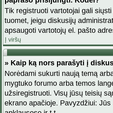
paprašo prisijungti. Kodėl?
Tik registruoti vartotojai gali siųs
tuomet, jeigu diskusijų administr
apsaugoti vartotojų el. pašto adr
Į viršų
» Kaip ką nors parašyti į disku
Norėdami sukurti naują temą arba
mygtuko forumo arba temos lange.
užsiregistruoti. Visų jūsų teisių
ekrano apačioje. Pavyzdžiui: Jūs g
apklausose ir t.t.