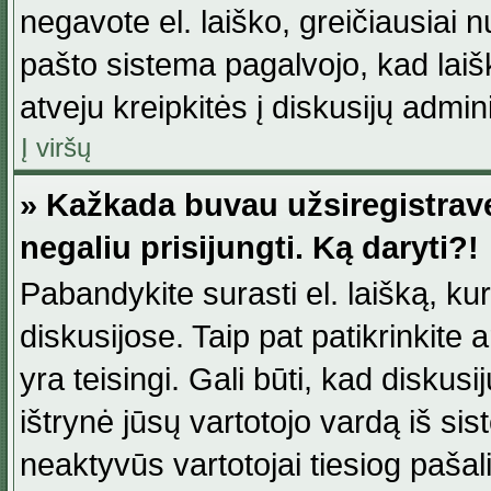
negavote el. laiško, greičiausiai 
pašto sistema pagalvojo, kad laiš
atveju kreipkitės į diskusijų admini
Į viršų
» Kažkada buvau užsiregistravęs
negaliu prisijungti. Ką daryti?!
Pabandykite surasti el. laišką, ku
diskusijose. Taip pat patikrinkite a
yra teisingi. Gali būti, kad diskus
ištrynė jūsų vartotojo vardą iš si
neaktyvūs vartotojai tiesiog paša