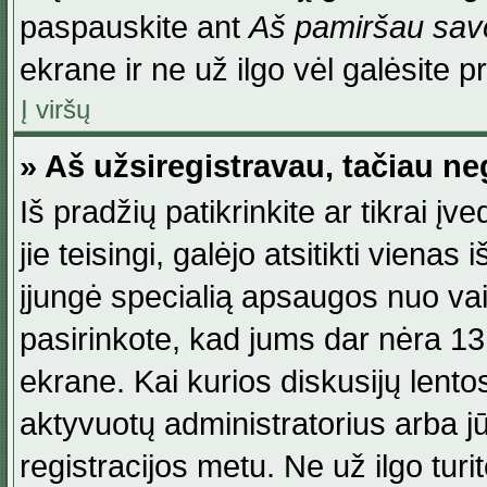
paspauskite ant
Aš pamiršau savo
ekrane ir ne už ilgo vėl galėsite pri
Į viršų
» Aš užsiregistravau, tačiau neg
Iš pradžių patikrinkite ar tikrai įv
jie teisingi, galėjo atsitikti viena
įjungė specialią apsaugos nuo va
pasirinkote, kad jums dar nėra 13
ekrane. Kai kurios diskusijų lentos
aktyvuotų administratorius arba jū
registracijos metu. Ne už ilgo turi