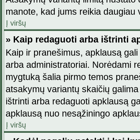
manote, kad jums reikia daugiau v
Į viršų
» Kaip redaguoti arba ištrinti 
Kaip ir pranešimus, apklausą gali 
arba administratoriai. Norėdami 
mygtuką šalia pirmo temos praneši
atsakymų variantų skaičių galima 
ištrinti arba redaguoti apklausą ga
apklausą nuo nesąžiningo apklaus
Į viršų