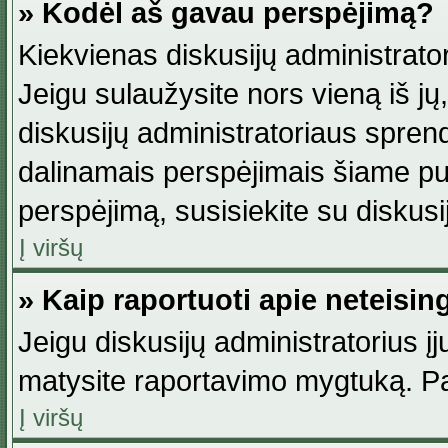
» Kodėl aš gavau perspėjimą?
Kiekvienas diskusijų administrator
Jeigu sulaužysite nors vieną iš jų,
diskusijų administratoriaus spre
dalinamais perspėjimais šiame pus
perspėjimą, susisiekite su diskusi
Į viršų
» Kaip raportuoti apie neteisi
Jeigu diskusijų administratorius į
matysite raportavimo mygtuką. Pa
Į viršų