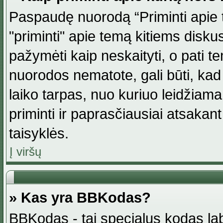
Paspaudę nuorodą “Priminti apie 
"priminti" apie temą kitiems disku
pažymėti kaip neskaityti, o pati t
nuorodos nematote, gali būti, ka
laiko tarpas, nuo kuriuo leidžiama
priminti ir paprasčiausiai atsakant į
taisyklės.
Į viršų
» Kas yra BBKodas?
BBKodas - tai specialus kodas la