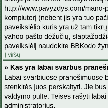
http://www.pavyzdys.com/mano-pave
kompiuterį (nebent jis yra tuo pačiu
paveikslėlio kuris yra už tam tikr
yahoo pašto dėžučių, slaptažodžia
paveikslėlį naudokite BBKodo žym
Į viršų
» Kas yra labai svarbūs praneš
Labai svarbiuose pranešimuose būn
stenkitės juos perskaityti. Jie bus
valdymo pulte. Teises rašyti labai
administratorius.