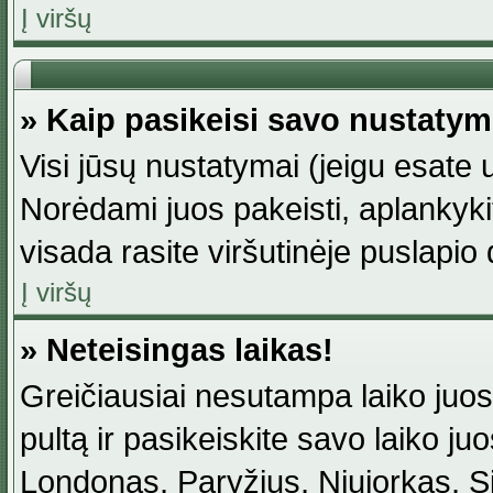
Į viršų
» Kaip pasikeisi savo nustaty
Visi jūsų nustatymai (jeigu esat
Norėdami juos pakeisti, aplankyki
visada rasite viršutinėje puslapio
Į viršų
» Neteisingas laikas!
Greičiausiai nesutampa laiko juost
pultą ir pasikeiskite savo laiko juos
Londonas, Paryžius, Niujorkas, Sidn