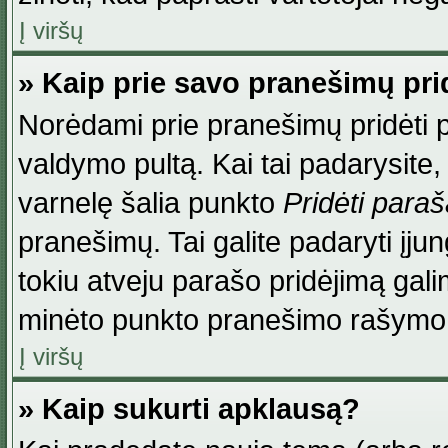
Į viršų
» Kaip prie savo pranešimų pri
Norėdami prie pranešimų pridėti par
valdymo pultą. Kai tai padarysite
varnelę šalia punkto
Pridėti para
pranešimų. Tai galite padaryti įj
tokiu atveju parašo pridėjimą gal
minėto punkto pranešimo rašymo
Į viršų
» Kaip sukurti apklausą?