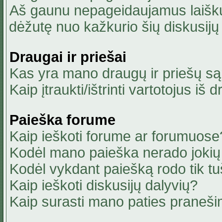
Aš gaunu nepageidaujamus laiškus
dėžutę nuo kažkurio šių diskusijų 
Draugai ir priešai
Kas yra mano draugų ir priešų są
Kaip įtraukti/ištrinti vartotojus i
Paieška forume
Kaip ieškoti forume ar forumuose
Kodėl mano paieška nerado jokių 
Kodėl vykdant paiešką rodo tik tu
Kaip ieškoti diskusijų dalyvių?
Kaip surasti mano paties praneši