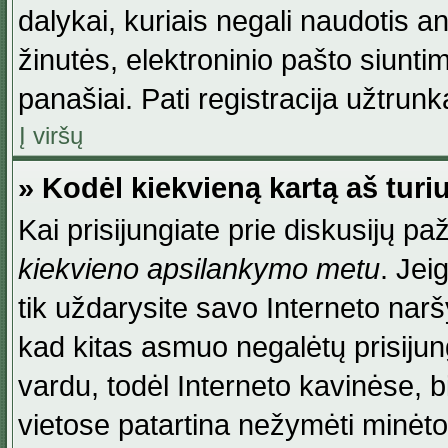
dalykai, kuriais negali naudotis an
žinutės, elektroninio pašto siunti
panašiai. Pati registracija užtrunka
Į viršų
» Kodėl kiekvieną kartą aš turiu
Kai prisijungiate prie diskusijų p
kiekvieno apsilankymo metu
. Jei
tik uždarysite savo Interneto na
kad kitas asmuo negalėtų prisiju
vardu, todėl Interneto kavinėse, b
vietose patartina nežymėti minėt