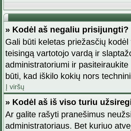
» Kodėl aš negaliu prisijungti?
Gali būti keletas priežasčių kodėl t
teisingą vartotojo vardą ir slaptažod
administratoriumi ir pasiteiraukite
būti, kad iškilo kokių nors technini
Į viršų
» Kodėl aš iš viso turiu užsireg
Ar galite rašyti pranešimus neužsi
administratoriaus. Bet kuriuo atv