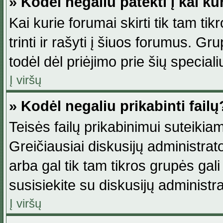
» Kodėl negaliu patekti į kai k
Kai kurie forumai skirti tik tam ti
trinti ir rašyti į šiuos forumus. G
todėl dėl priėjimo prie šių special
Į viršų
» Kodėl negaliu prikabinti failų
Teisės failų prikabinimui suteikia
Greičiausiai diskusijų administrato
arba gal tik tam tikros grupės gali 
susisiekite su diskusijų administra
Į viršų