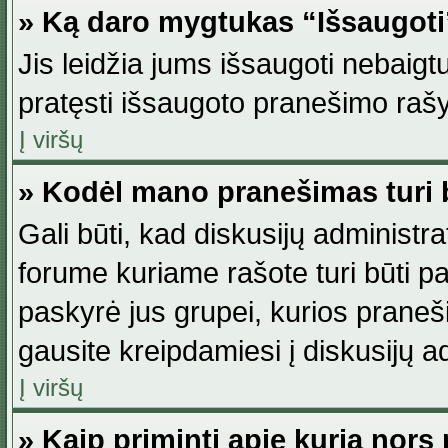
» Ką daro mygtukas “Išsaugot
Jis leidžia jums išsaugoti nebaig
pratęsti išsaugoto pranešimo rašy
Į viršų
» Kodėl mano pranešimas turi b
Gali būti, kad diskusijų administ
forume kuriame rašote turi būti pat
paskyrė jus grupei, kurios pranešim
gausite kreipdamiesi į diskusijų ad
Į viršų
» Kaip priminti apie kurią nor