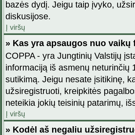
bazės dydį. Jeigu taip įvyko, užsir
diskusijose.
Į viršų
» Kas yra apsaugos nuo vaikų 
COPPA - yra Jungtinių Valstijų įst
informaciją iš asmenų neturinčių 1
sutikimą. Jeigu nesate įsitikinę, k
užsiregistruoti, kreipkitės pagalb
neteikia jokių teisinių patarimų, iš
Į viršų
» Kodėl aš negaliu užsiregistru