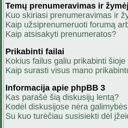
Temų prenumeravimas ir žymė
Kuo skiriasi prenumeravimas ir 
Kaip užsiprenumeruoti forumą ar
Kaip atsisakyti prenumeratos?
Prikabinti failai
Kokius failus galiu prikabinti šioje
Kaip surasti visus mano prikabint
Informacija apie phpBB 3
Kas parašė šią diskusijų lentą?
Kodėl diskusijose nėra galimybė
Su kuo turėčiau susisiekti dėl įžei