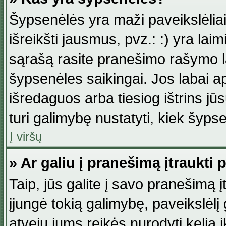
Šypsenėlės yra maži paveikslėlia
išreikšti jausmus, pvz.: :) yra lai
sąrašą rasite pranešimo rašymo la
šypsenėles saikingai. Jos labai 
išredaguos arba tiesiog ištrins jū
turi galimybę nustatyti, kiek šyp
Į viršų
» Ar galiu į pranešimą įtraukti 
Taip, jūs galite į savo pranešimą į
įjungė tokią galimybę, paveikslėlį g
atveju jums reikės nurodyti kelią i