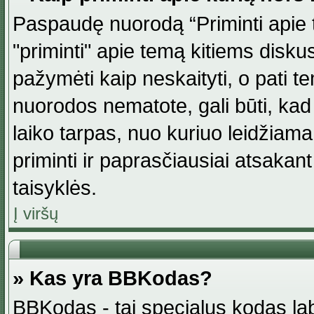
Paspaudę nuorodą “Priminti apie 
"priminti" apie temą kitiems disku
pažymėti kaip neskaityti, o pati t
nuorodos nematote, gali būti, ka
laiko tarpas, nuo kuriuo leidžiama
priminti ir paprasčiausiai atsakant į
taisyklės.
Į viršų
» Kas yra BBKodas?
BBKodas - tai specialus kodas la