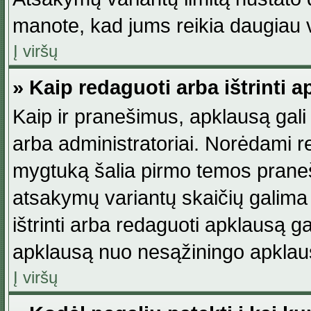
manote, kad jums reikia daugiau v
Į viršų
» Kaip redaguoti arba ištrinti 
Kaip ir pranešimus, apklausą gali 
arba administratoriai. Norėdami 
mygtuką šalia pirmo temos praneši
atsakymų variantų skaičių galima 
ištrinti arba redaguoti apklausą ga
apklausą nuo nesąžiningo apklaus
Į viršų