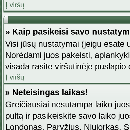
Į viršų
» Kaip pasikeisi savo nustaty
Visi jūsų nustatymai (jeigu esat
Norėdami juos pakeisti, aplankyki
visada rasite viršutinėje puslapio
Į viršų
» Neteisingas laikas!
Greičiausiai nesutampa laiko juost
pultą ir pasikeiskite savo laiko juos
Londonas, Paryžius, Niujorkas, Sidn