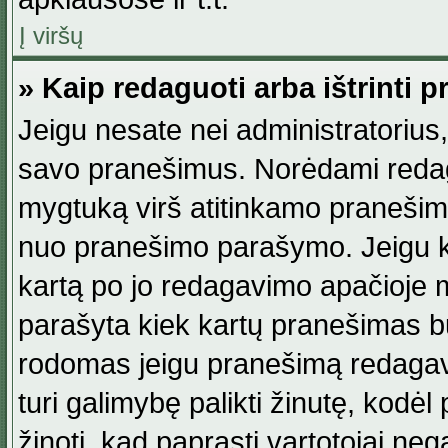
Į viršų
» Kaip redaguoti arba ištrinti 
Jeigu nesate nei administratorius, n
savo pranešimus. Norėdami reda
mygtuką virš atitinkamo pranešimo. 
nuo pranešimo parašymo. Jeigu ka
kartą po jo redagavimo apačioje m
parašyta kiek kartų pranešimas b
rodomas jeigu pranešimą redagavo
turi galimybę palikti žinutę, kodė
žinoti, kad paprasti vartotojai nega