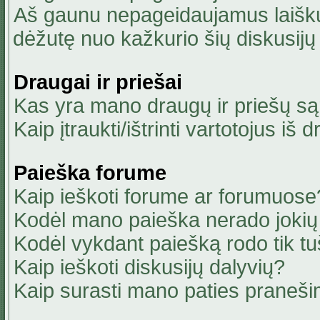
Aš gaunu nepageidaujamus laiškus
dėžutę nuo kažkurio šių diskusijų 
Draugai ir priešai
Kas yra mano draugų ir priešų są
Kaip įtraukti/ištrinti vartotojus i
Paieška forume
Kaip ieškoti forume ar forumuose
Kodėl mano paieška nerado jokių 
Kodėl vykdant paiešką rodo tik tu
Kaip ieškoti diskusijų dalyvių?
Kaip surasti mano paties praneši