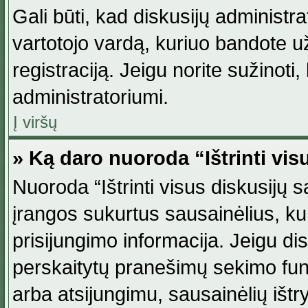
Gali būti, kad diskusijų administ
vartotojo vardą, kuriuo bandote užsi
registraciją. Jeigu norite sužinoti
administratoriumi.
Į viršų
» Ką daro nuoroda “Ištrinti vis
Nuoroda “Ištrinti visus diskusijų
įrangos sukurtus sausainėlius, ku
prisijungimo informacija. Jeigu disk
perskaitytų pranešimų sekimo funkc
arba atsijungimu, sausainėlių ištr