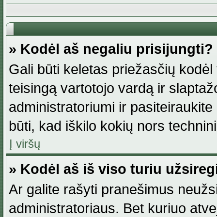
» Kodėl aš negaliu prisijungti?
Gali būti keletas priežasčių kodėl t
teisingą vartotojo vardą ir slaptažod
administratoriumi ir pasiteiraukite
būti, kad iškilo kokių nors technini
Į viršų
» Kodėl aš iš viso turiu užsireg
Ar galite rašyti pranešimus neužsi
administratoriaus. Bet kuriuo atv