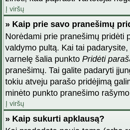
Į viršų
» Kaip prie savo pranešimų pri
Norėdami prie pranešimų pridėti par
valdymo pultą. Kai tai padarysite
varnelę šalia punkto
Pridėti para
pranešimų. Tai galite padaryti įj
tokiu atveju parašo pridėjimą gal
minėto punkto pranešimo rašymo
Į viršų
» Kaip sukurti apklausą?