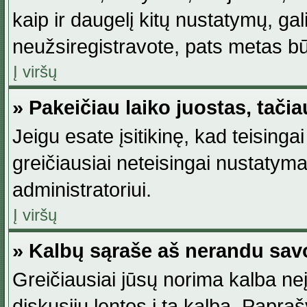
kaip ir daugelį kitų nustatymų, gali 
neužsiregistravote, pats metas būt
Į viršų
» Pakeičiau laiko juostas, tačia
Jeigu esate įsitikinę, kad teisingai
greičiausiai neteisingai nustatymas
administratoriui.
Į viršų
» Kalbų sąraše aš nerandu sav
Greičiausiai jūsų norima kalba neį
diskusijų lentos į tą kalbą. Papraš