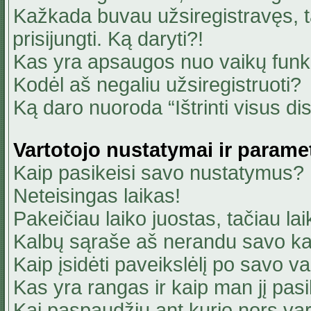
Kažkada buvau užsiregistravęs, ta
prisijungti. Ką daryti?!
Kas yra apsaugos nuo vaikų fun
Kodėl aš negaliu užsiregistruoti?
Ką daro nuoroda “Ištrinti visus di
Vartotojo nustatymai ir parame
Kaip pasikeisi savo nustatymus?
Neteisingas laikas!
Pakeičiau laiko juostas, tačiau lai
Kalbų sąraše aš nerandu savo ka
Kaip įsidėti paveikslėlį po savo v
Kas yra rangas ir kaip man jį pasi
Kai paspaudžiu ant kurio nors va