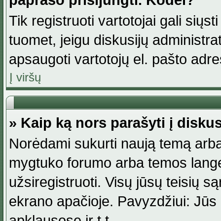
paprašo prisijungti. Kodėl?
Tik registruoti vartotojai gali siųs
tuomet, jeigu diskusijų administr
apsaugoti vartotojų el. pašto adr
Į viršų
» Kaip ką nors parašyti į disku
Norėdami sukurti naują temą arba
mygtuko forumo arba temos lange.
užsiregistruoti. Visų jūsų teisių
ekrano apačioje. Pavyzdžiui: Jūs g
apklausose ir t.t.