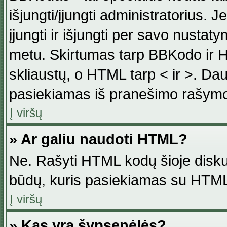
išjungti/įjungti administratorius. J
įjungti ir išjungti per savo nust
metu. Skirtumas tarp BBKodo ir H
skliaustų, o HTML tarp < ir >. Da
pasiekiamas iš pranešimo rašymo
Į viršų
» Ar galiu naudoti HTML?
Ne. Rašyti HTML kodų šioje disku
būdų, kuris pasiekiamas su HTML
Į viršų
» Kas yra šypsenėlės?