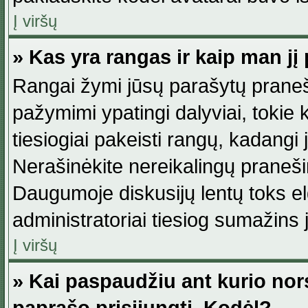
Į viršų
» Kas yra rangas ir kaip man jį 
Rangai žymi jūsų parašytų praneši
pažymimi ypatingi dalyviai, tokie 
tiesiogiai pakeisti rangų, kadangi 
Nerašinėkite nereikalingų praneš
Daugumoje diskusijų lentų toks e
administratoriai tiesiog sumažins
Į viršų
» Kai paspaudžiu ant kurio nor