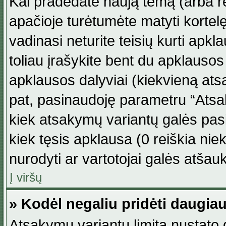
Kai pradedate naują temą (arba r
apačioje turėtumėte matyti kortel
vadinasi neturite teisių kurti apk
toliau įrašykite bent du apklauso
apklausos dalyviai (kiekvieną atsa
pat, pasinaudoję parametru “Atsaky
kiek atsakymų variantų galės pasi
kiek tęsis apklausa (0 reiškia niek
nurodyti ar vartotojai galės atšauk
Į viršų
» Kodėl negaliu pridėti daugi
Atsakymų variantų limitą nustato d