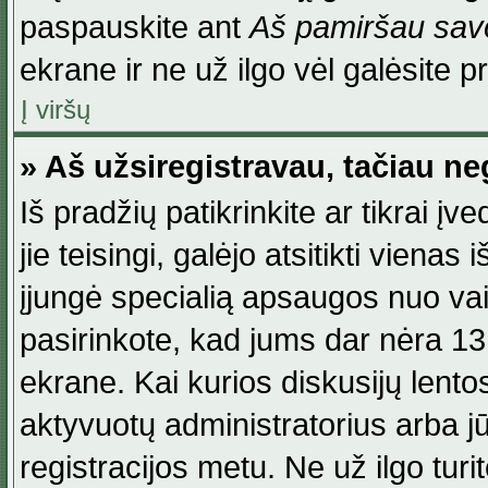
paspauskite ant
Aš pamiršau savo
ekrane ir ne už ilgo vėl galėsite pri
Į viršų
» Aš užsiregistravau, tačiau neg
Iš pradžių patikrinkite ar tikrai įv
jie teisingi, galėjo atsitikti viena
įjungė specialią apsaugos nuo va
pasirinkote, kad jums dar nėra 13
ekrane. Kai kurios diskusijų lentos
aktyvuotų administratorius arba jū
registracijos metu. Ne už ilgo turi