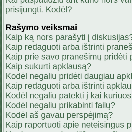
prisijungti. Kodėl?
Rašymo veiksmai
Kaip ką nors parašyti į diskusijas
Kaip redaguoti arba ištrinti pran
Kaip prie savo pranešimų pridėti
Kaip sukurti apklausą?
Kodėl negaliu pridėti daugiau ap
Kaip redaguoti arba ištrinti apkla
Kodėl negaliu patekti į kai kuriu
Kodėl negaliu prikabinti failų?
Kodėl aš gavau perspėjimą?
Kaip raportuoti apie neteisingus