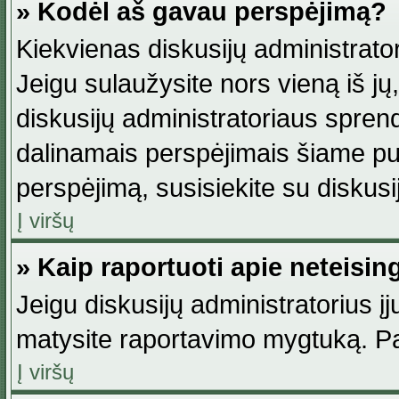
» Kodėl aš gavau perspėjimą?
Kiekvienas diskusijų administrator
Jeigu sulaužysite nors vieną iš jų,
diskusijų administratoriaus spre
dalinamais perspėjimais šiame pus
perspėjimą, susisiekite su diskusi
Į viršų
» Kaip raportuoti apie neteisi
Jeigu diskusijų administratorius į
matysite raportavimo mygtuką. Pa
Į viršų