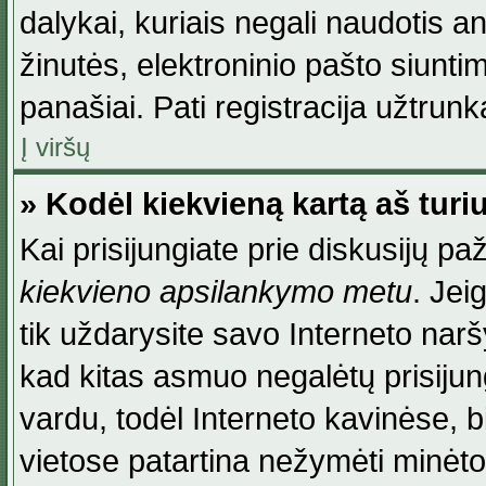
dalykai, kuriais negali naudotis an
žinutės, elektroninio pašto siunti
panašiai. Pati registracija užtrunka
Į viršų
» Kodėl kiekvieną kartą aš turiu
Kai prisijungiate prie diskusijų p
kiekvieno apsilankymo metu
. Jei
tik uždarysite savo Interneto na
kad kitas asmuo negalėtų prisiju
vardu, todėl Interneto kavinėse, b
vietose patartina nežymėti minėt