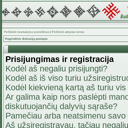
Peržiūrėti neatsakytus pranešimus
|
Peržiūrėti aktyvias temas
Pagrindinis diskusijų puslapis
Prisijungimas ir registracija
Kodėl aš negaliu prisijungti?
Kodėl aš iš viso turiu užsiregistru
Kodėl kiekvieną kartą aš turiu vis 
Ar galima kaip nors paslėpti mano
diskutuojančių dalyvių sąraše?
Pamečiau arba neatsimenu savo 
Aš užsiregistravau, tačiau negaliu 