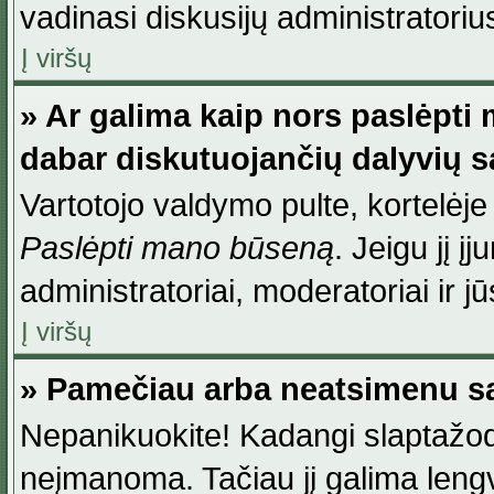
vadinasi diskusijų administratoriu
Į viršų
» Ar galima kaip nors paslėpti
dabar diskutuojančių dalyvių 
Vartotojo valdymo pulte, kortelėje
Paslėpti mano būseną
. Jeigu jį į
administratoriai, moderatoriai ir j
Į viršų
» Pamečiau arba neatsimenu sa
Nepanikuokite! Kadangi slaptažod
neįmanoma. Tačiau jį galima lengva