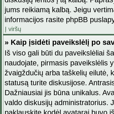
jums reikiamą kalbą. Jeigu vertim
informacijos rasite phpBB puslapy
Į viršų
» Kaip įsidėti paveikslėlį po s
Iš viso gali būti du paveikslėliai š
naudojate, pirmasis paveikslėlis y
žvaigždučių arba taškelių eilutė, 
statusą turite diskusijose. Antras
Dažniausiai jis būna unikalus. Avat
valdo diskusijų administratorius. J
paklauskite kodėl avatarai buvo iš