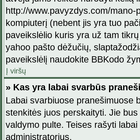
http://www.pavyzdys.com/mano-pave
kompiuterį (nebent jis yra tuo pačiu
paveikslėlio kuris yra už tam tikr
yahoo pašto dėžučių, slaptažodžia
paveikslėlį naudokite BBKodo žym
Į viršų
» Kas yra labai svarbūs praneš
Labai svarbiuose pranešimuose būn
stenkitės juos perskaityti. Jie bus
valdymo pulte. Teises rašyti labai
administratorius.