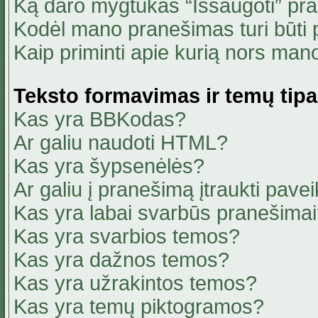
Ką daro mygtukas “Išsaugoti” pr
Kodėl mano pranešimas turi būti p
Kaip priminti apie kurią nors ma
Teksto formavimas ir temų tipa
Kas yra BBKodas?
Ar galiu naudoti HTML?
Kas yra šypsenėlės?
Ar galiu į pranešimą įtraukti pavei
Kas yra labai svarbūs pranešima
Kas yra svarbios temos?
Kas yra dažnos temos?
Kas yra užrakintos temos?
Kas yra temų piktogramos?