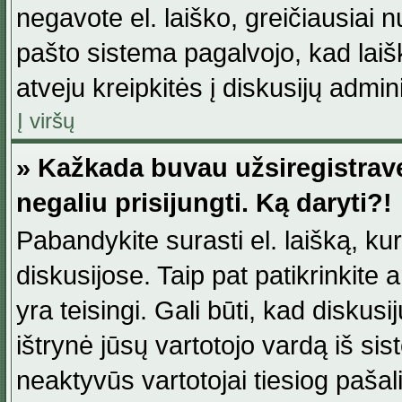
negavote el. laiško, greičiausiai 
pašto sistema pagalvojo, kad laiš
atveju kreipkitės į diskusijų admini
Į viršų
» Kažkada buvau užsiregistravęs
negaliu prisijungti. Ką daryti?!
Pabandykite surasti el. laišką, ku
diskusijose. Taip pat patikrinkite a
yra teisingi. Gali būti, kad diskus
ištrynė jūsų vartotojo vardą iš si
neaktyvūs vartotojai tiesiog paša