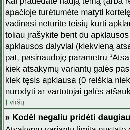
Kai pradedate naują temą (arba r
apačioje turėtumėte matyti kortel
vadinasi neturite teisių kurti apk
toliau įrašykite bent du apklauso
apklausos dalyviai (kiekvieną atsa
pat, pasinaudoję parametru “Atsaky
kiek atsakymų variantų galės pasi
kiek tęsis apklausa (0 reiškia niek
nurodyti ar vartotojai galės atšauk
Į viršų
» Kodėl negaliu pridėti daugi
Atsakymų variantų limitą nustato d