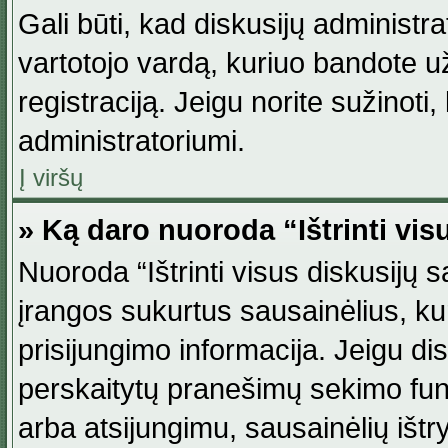
Gali būti, kad diskusijų administ
vartotojo vardą, kuriuo bandote užsi
registraciją. Jeigu norite sužinoti
administratoriumi.
Į viršų
» Ką daro nuoroda “Ištrinti vis
Nuoroda “Ištrinti visus diskusijų
įrangos sukurtus sausainėlius, ku
prisijungimo informacija. Jeigu disk
perskaitytų pranešimų sekimo funkc
arba atsijungimu, sausainėlių ištr