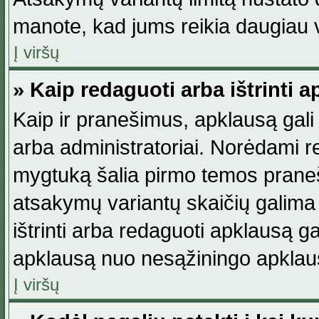
manote, kad jums reikia daugiau v
Į viršų
» Kaip redaguoti arba ištrinti 
Kaip ir pranešimus, apklausą gali 
arba administratoriai. Norėdami 
mygtuką šalia pirmo temos praneši
atsakymų variantų skaičių galima 
ištrinti arba redaguoti apklausą ga
apklausą nuo nesąžiningo apklaus
Į viršų