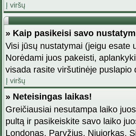
Į viršų
» Kaip pasikeisi savo nustaty
Visi jūsų nustatymai (jeigu esat
Norėdami juos pakeisti, aplankyki
visada rasite viršutinėje puslapio
Į viršų
» Neteisingas laikas!
Greičiausiai nesutampa laiko juost
pultą ir pasikeiskite savo laiko juos
Londonas, Paryžius, Niujorkas, Sidn