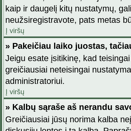
kaip ir daugelį kitų nustatymų, gali 
neužsiregistravote, pats metas būt
Į viršų
» Pakeičiau laiko juostas, tačia
Jeigu esate įsitikinę, kad teisingai
greičiausiai neteisingai nustatymas
administratoriui.
Į viršų
» Kalbų sąraše aš nerandu sav
Greičiausiai jūsų norima kalba neį
diskusijų lentos į tą kalbą. Papraš