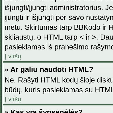
išjungti/įjungti administratorius. J
įjungti ir išjungti per savo nust
metu. Skirtumas tarp BBKodo ir H
skliaustų, o HTML tarp < ir >. Da
pasiekiamas iš pranešimo rašymo
Į viršų
» Ar galiu naudoti HTML?
Ne. Rašyti HTML kodų šioje disku
būdų, kuris pasiekiamas su HTML
Į viršų
» Kas yra šypsenėlės?