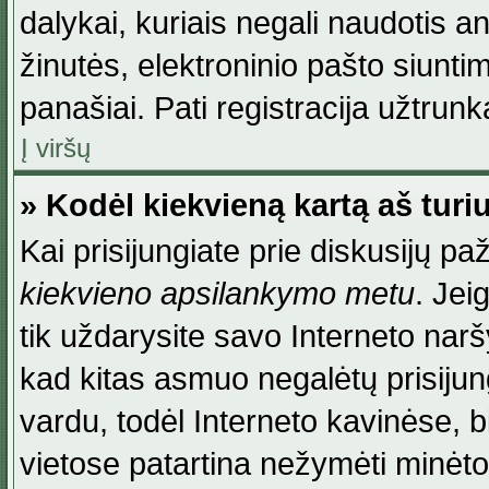
dalykai, kuriais negali naudotis an
žinutės, elektroninio pašto siunti
panašiai. Pati registracija užtrunka
Į viršų
» Kodėl kiekvieną kartą aš turiu
Kai prisijungiate prie diskusijų p
kiekvieno apsilankymo metu
. Jei
tik uždarysite savo Interneto na
kad kitas asmuo negalėtų prisiju
vardu, todėl Interneto kavinėse, b
vietose patartina nežymėti minėt