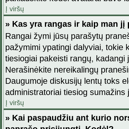
Į viršų
» Kas yra rangas ir kaip man jį 
Rangai žymi jūsų parašytų praneši
pažymimi ypatingi dalyviai, tokie 
tiesiogiai pakeisti rangų, kadangi 
Nerašinėkite nereikalingų praneš
Daugumoje diskusijų lentų toks e
administratoriai tiesiog sumažins
Į viršų
» Kai paspaudžiu ant kurio nor