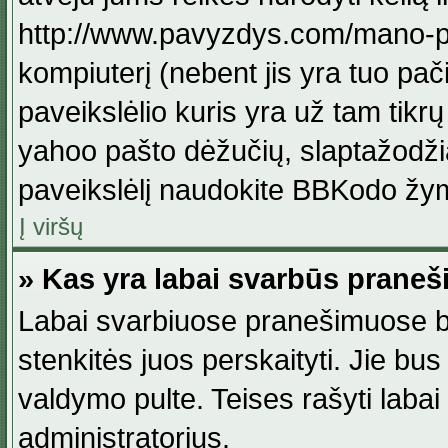
http://www.pavyzdys.com/mano-pave
kompiuterį (nebent jis yra tuo pačiu
paveikslėlio kuris yra už tam tikr
yahoo pašto dėžučių, slaptažodžia
paveikslėlį naudokite BBKodo žym
Į viršų
» Kas yra labai svarbūs praneš
Labai svarbiuose pranešimuose būn
stenkitės juos perskaityti. Jie bus
valdymo pulte. Teises rašyti labai
administratorius.