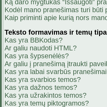
Ką daro mygtukas “Išsaugoti” pr
Kodėl mano pranešimas turi būti p
Kaip priminti apie kurią nors ma
Teksto formavimas ir temų tipa
Kas yra BBKodas?
Ar galiu naudoti HTML?
Kas yra šypsenėlės?
Ar galiu į pranešimą įtraukti pavei
Kas yra labai svarbūs pranešima
Kas yra svarbios temos?
Kas yra dažnos temos?
Kas yra užrakintos temos?
Kas yra temų piktogramos?