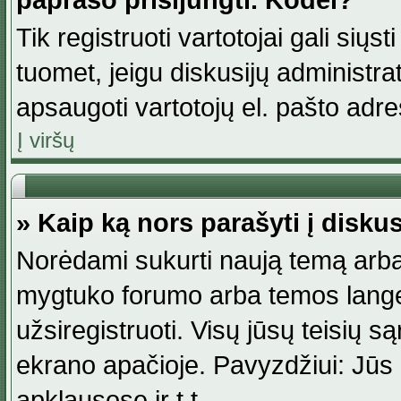
paprašo prisijungti. Kodėl?
Tik registruoti vartotojai gali siųs
tuomet, jeigu diskusijų administr
apsaugoti vartotojų el. pašto adr
Į viršų
» Kaip ką nors parašyti į disku
Norėdami sukurti naują temą arba
mygtuko forumo arba temos lange.
užsiregistruoti. Visų jūsų teisių
ekrano apačioje. Pavyzdžiui: Jūs g
apklausose ir t.t.