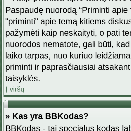
Paspaudę nuorodą “Priminti apie 
"priminti" apie temą kitiems disku
pažymėti kaip neskaityti, o pati t
nuorodos nematote, gali būti, ka
laiko tarpas, nuo kuriuo leidžiama
priminti ir paprasčiausiai atsakant į
taisyklės.
Į viršų
» Kas yra BBKodas?
BBKodas - tai specialus kodas la