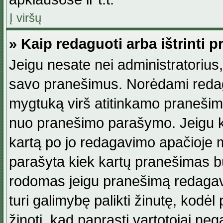
Į viršų
» Kaip redaguoti arba ištrinti 
Jeigu nesate nei administratorius, n
savo pranešimus. Norėdami reda
mygtuką virš atitinkamo pranešimo. 
nuo pranešimo parašymo. Jeigu ka
kartą po jo redagavimo apačioje m
parašyta kiek kartų pranešimas b
rodomas jeigu pranešimą redagavo
turi galimybę palikti žinutę, kodė
žinoti, kad paprasti vartotojai nega