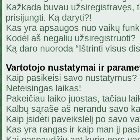
Kažkada buvau užsiregistravęs, ta
prisijungti. Ką daryti?!
Kas yra apsaugos nuo vaikų fun
Kodėl aš negaliu užsiregistruoti?
Ką daro nuoroda “Ištrinti visus di
Vartotojo nustatymai ir parame
Kaip pasikeisi savo nustatymus?
Neteisingas laikas!
Pakeičiau laiko juostas, tačiau lai
Kalbų sąraše aš nerandu savo ka
Kaip įsidėti paveikslėlį po savo v
Kas yra rangas ir kaip man jį pasi
Kai paspaudžiu ant kurio nors va