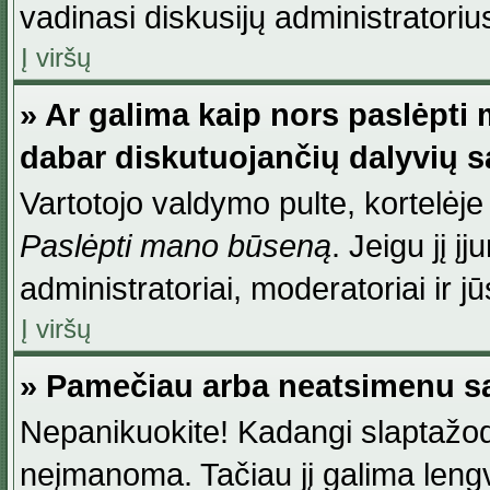
vadinasi diskusijų administratoriu
Į viršų
» Ar galima kaip nors paslėpti
dabar diskutuojančių dalyvių 
Vartotojo valdymo pulte, kortelėje
Paslėpti mano būseną
. Jeigu jį į
administratoriai, moderatoriai ir j
Į viršų
» Pamečiau arba neatsimenu sa
Nepanikuokite! Kadangi slaptažod
neįmanoma. Tačiau jį galima lengva