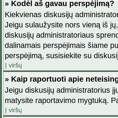
» Kodėl aš gavau perspėjimą?
Kiekvienas diskusijų administrator
Jeigu sulaužysite nors vieną iš jų,
diskusijų administratoriaus spre
dalinamais perspėjimais šiame pus
perspėjimą, susisiekite su diskusi
Į viršų
» Kaip raportuoti apie neteisi
Jeigu diskusijų administratorius į
matysite raportavimo mygtuką. Pa
Į viršų