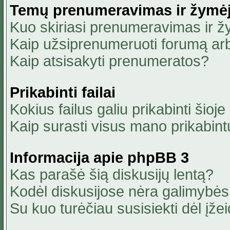
Temų prenumeravimas ir žymė
Kuo skiriasi prenumeravimas ir 
Kaip užsiprenumeruoti forumą ar
Kaip atsisakyti prenumeratos?
Prikabinti failai
Kokius failus galiu prikabinti šioje
Kaip surasti visus mano prikabint
Informacija apie phpBB 3
Kas parašė šią diskusijų lentą?
Kodėl diskusijose nėra galimybė
Su kuo turėčiau susisiekti dėl įžei