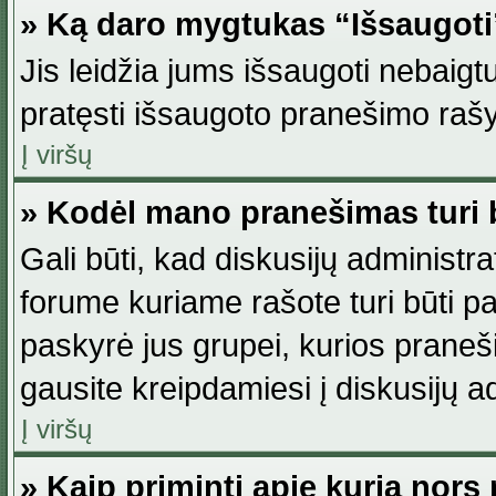
» Ką daro mygtukas “Išsaugot
Jis leidžia jums išsaugoti nebaig
pratęsti išsaugoto pranešimo rašy
Į viršų
» Kodėl mano pranešimas turi b
Gali būti, kad diskusijų administ
forume kuriame rašote turi būti pat
paskyrė jus grupei, kurios pranešim
gausite kreipdamiesi į diskusijų ad
Į viršų
» Kaip priminti apie kurią nor