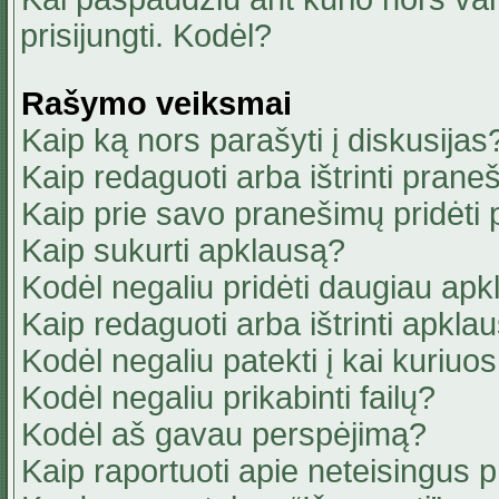
prisijungti. Kodėl?
Rašymo veiksmai
Kaip ką nors parašyti į diskusijas
Kaip redaguoti arba ištrinti pran
Kaip prie savo pranešimų pridėti
Kaip sukurti apklausą?
Kodėl negaliu pridėti daugiau ap
Kaip redaguoti arba ištrinti apkla
Kodėl negaliu patekti į kai kuriu
Kodėl negaliu prikabinti failų?
Kodėl aš gavau perspėjimą?
Kaip raportuoti apie neteisingus