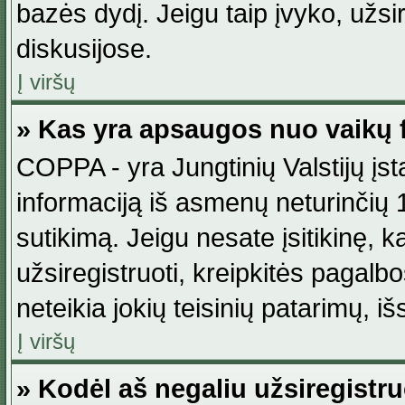
bazės dydį. Jeigu taip įvyko, užsir
diskusijose.
Į viršų
» Kas yra apsaugos nuo vaikų 
COPPA - yra Jungtinių Valstijų įst
informaciją iš asmenų neturinčių 1
sutikimą. Jeigu nesate įsitikinę, k
užsiregistruoti, kreipkitės pagalb
neteikia jokių teisinių patarimų, iš
Į viršų
» Kodėl aš negaliu užsiregistru