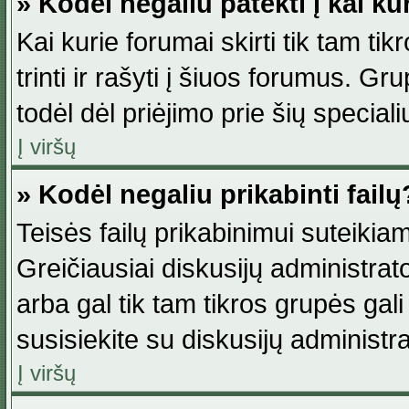
» Kodėl negaliu patekti į kai k
Kai kurie forumai skirti tik tam ti
trinti ir rašyti į šiuos forumus. G
todėl dėl priėjimo prie šių special
Į viršų
» Kodėl negaliu prikabinti failų
Teisės failų prikabinimui suteikia
Greičiausiai diskusijų administrato
arba gal tik tam tikros grupės gali 
susisiekite su diskusijų administra
Į viršų