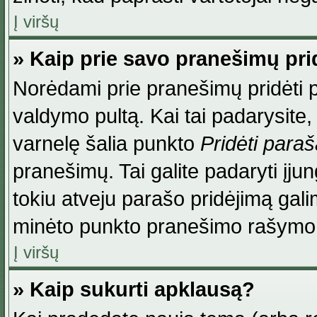
Į viršų
» Kaip prie savo pranešimų pri
Norėdami prie pranešimų pridėti par
valdymo pultą. Kai tai padarysite
varnelę šalia punkto
Pridėti para
pranešimų. Tai galite padaryti įj
tokiu atveju parašo pridėjimą gal
minėto punkto pranešimo rašymo
Į viršų
» Kaip sukurti apklausą?