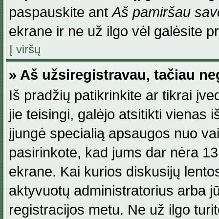
paspauskite ant
Aš pamiršau savo
ekrane ir ne už ilgo vėl galėsite pri
Į viršų
» Aš užsiregistravau, tačiau neg
Iš pradžių patikrinkite ar tikrai įv
jie teisingi, galėjo atsitikti viena
įjungė specialią apsaugos nuo va
pasirinkote, kad jums dar nėra 13
ekrane. Kai kurios diskusijų lentos
aktyvuotų administratorius arba jū
registracijos metu. Ne už ilgo turi