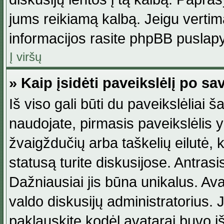
jums reikiamą kalbą. Jeigu vertim
informacijos rasite phpBB puslapy
Į viršų
» Kaip įsidėti paveikslėlį po s
Iš viso gali būti du paveikslėliai š
naudojate, pirmasis paveikslėlis y
žvaigždučių arba taškelių eilutė, 
statusą turite diskusijose. Antras
Dažniausiai jis būna unikalus. Avat
valdo diskusijų administratorius. J
paklauskite kodėl avatarai buvo iš