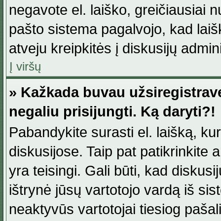
negavote el. laiško, greičiausiai 
pašto sistema pagalvojo, kad laiš
atveju kreipkitės į diskusijų admini
Į viršų
» Kažkada buvau užsiregistravęs
negaliu prisijungti. Ką daryti?!
Pabandykite surasti el. laišką, ku
diskusijose. Taip pat patikrinkite a
yra teisingi. Gali būti, kad diskus
ištrynė jūsų vartotojo vardą iš si
neaktyvūs vartotojai tiesiog paša