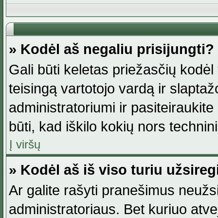
» Kodėl aš negaliu prisijungti?
Gali būti keletas priežasčių kodėl t
teisingą vartotojo vardą ir slaptažod
administratoriumi ir pasiteiraukite
būti, kad iškilo kokių nors technini
Į viršų
» Kodėl aš iš viso turiu užsireg
Ar galite rašyti pranešimus neužsi
administratoriaus. Bet kuriuo atv