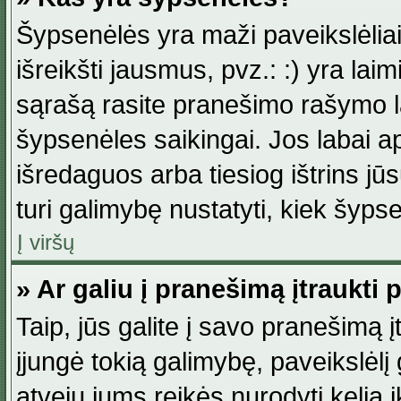
Šypsenėlės yra maži paveikslėlia
išreikšti jausmus, pvz.: :) yra lai
sąrašą rasite pranešimo rašymo la
šypsenėles saikingai. Jos labai 
išredaguos arba tiesiog ištrins jū
turi galimybę nustatyti, kiek šyp
Į viršų
» Ar galiu į pranešimą įtraukti 
Taip, jūs galite į savo pranešimą į
įjungė tokią galimybę, paveikslėlį g
atveju jums reikės nurodyti kelią i