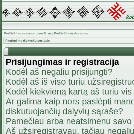
Peržiūrėti neatsakytus pranešimus
|
Peržiūrėti aktyvias temas
Pagrindinis diskusijų puslapis
Prisijungimas ir registracija
Kodėl aš negaliu prisijungti?
Kodėl aš iš viso turiu užsiregistru
Kodėl kiekvieną kartą aš turiu vis 
Ar galima kaip nors paslėpti mano
diskutuojančių dalyvių sąraše?
Pamečiau arba neatsimenu savo 
Aš užsiregistravau, tačiau negaliu 