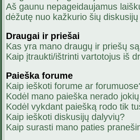
Aš gaunu nepageidaujamus laiškus
dėžutę nuo kažkurio šių diskusijų 
Draugai ir priešai
Kas yra mano draugų ir priešų są
Kaip įtraukti/ištrinti vartotojus i
Paieška forume
Kaip ieškoti forume ar forumuose
Kodėl mano paieška nerado jokių 
Kodėl vykdant paiešką rodo tik tu
Kaip ieškoti diskusijų dalyvių?
Kaip surasti mano paties praneši