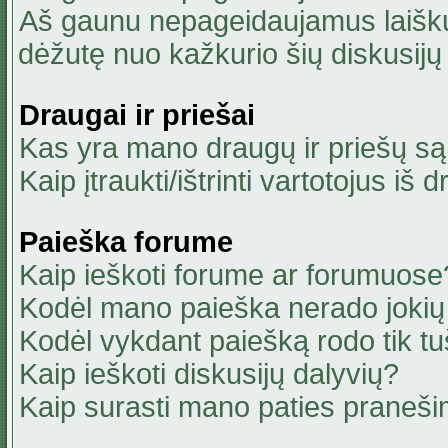
Aš gaunu nepageidaujamus laiškus
dėžutę nuo kažkurio šių diskusijų 
Draugai ir priešai
Kas yra mano draugų ir priešų są
Kaip įtraukti/ištrinti vartotojus i
Paieška forume
Kaip ieškoti forume ar forumuose
Kodėl mano paieška nerado jokių 
Kodėl vykdant paiešką rodo tik tu
Kaip ieškoti diskusijų dalyvių?
Kaip surasti mano paties praneši