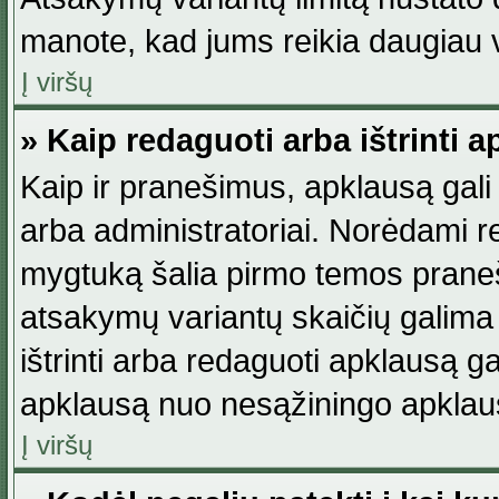
manote, kad jums reikia daugiau v
Į viršų
» Kaip redaguoti arba ištrinti 
Kaip ir pranešimus, apklausą gali 
arba administratoriai. Norėdami 
mygtuką šalia pirmo temos praneši
atsakymų variantų skaičių galima 
ištrinti arba redaguoti apklausą ga
apklausą nuo nesąžiningo apklaus
Į viršų