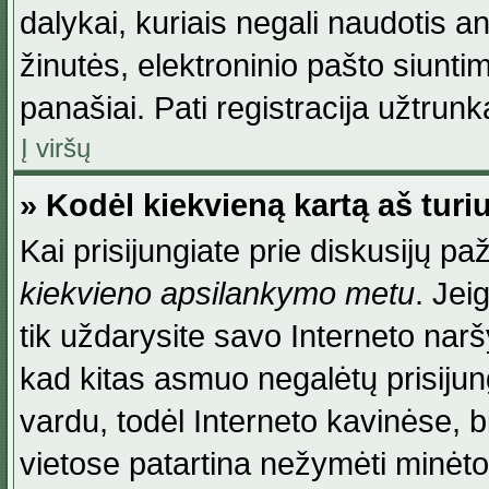
dalykai, kuriais negali naudotis an
žinutės, elektroninio pašto siunti
panašiai. Pati registracija užtrunka
Į viršų
» Kodėl kiekvieną kartą aš turiu
Kai prisijungiate prie diskusijų p
kiekvieno apsilankymo metu
. Jei
tik uždarysite savo Interneto na
kad kitas asmuo negalėtų prisiju
vardu, todėl Interneto kavinėse, b
vietose patartina nežymėti minėt