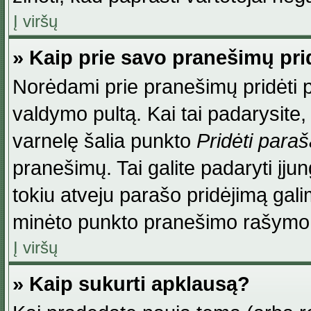
Į viršų
» Kaip prie savo pranešimų pri
Norėdami prie pranešimų pridėti par
valdymo pultą. Kai tai padarysite
varnelę šalia punkto
Pridėti para
pranešimų. Tai galite padaryti įj
tokiu atveju parašo pridėjimą gal
minėto punkto pranešimo rašymo
Į viršų
» Kaip sukurti apklausą?