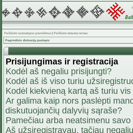
Peržiūrėti neatsakytus pranešimus
|
Peržiūrėti aktyvias temas
Pagrindinis diskusijų puslapis
Prisijungimas ir registracija
Kodėl aš negaliu prisijungti?
Kodėl aš iš viso turiu užsiregistru
Kodėl kiekvieną kartą aš turiu vis 
Ar galima kaip nors paslėpti mano
diskutuojančių dalyvių sąraše?
Pamečiau arba neatsimenu savo 
Aš užsiregistravau, tačiau negaliu 