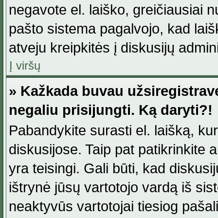
negavote el. laiško, greičiausiai 
pašto sistema pagalvojo, kad laiš
atveju kreipkitės į diskusijų admini
Į viršų
» Kažkada buvau užsiregistravęs
negaliu prisijungti. Ką daryti?!
Pabandykite surasti el. laišką, ku
diskusijose. Taip pat patikrinkite a
yra teisingi. Gali būti, kad diskus
ištrynė jūsų vartotojo vardą iš si
neaktyvūs vartotojai tiesiog paša