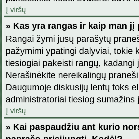
Į viršų
» Kas yra rangas ir kaip man jį 
Rangai žymi jūsų parašytų praneši
pažymimi ypatingi dalyviai, tokie 
tiesiogiai pakeisti rangų, kadangi 
Nerašinėkite nereikalingų praneš
Daugumoje diskusijų lentų toks e
administratoriai tiesiog sumažins
Į viršų
» Kai paspaudžiu ant kurio nor