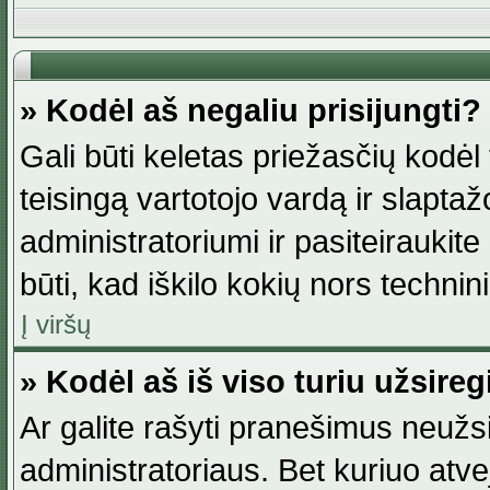
» Kodėl aš negaliu prisijungti?
Gali būti keletas priežasčių kodėl t
teisingą vartotojo vardą ir slaptažod
administratoriumi ir pasiteiraukite
būti, kad iškilo kokių nors technini
Į viršų
» Kodėl aš iš viso turiu užsireg
Ar galite rašyti pranešimus neužsi
administratoriaus. Bet kuriuo atv