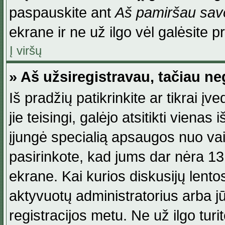
paspauskite ant
Aš pamiršau savo
ekrane ir ne už ilgo vėl galėsite pri
Į viršų
» Aš užsiregistravau, tačiau neg
Iš pradžių patikrinkite ar tikrai įv
jie teisingi, galėjo atsitikti viena
įjungė specialią apsaugos nuo va
pasirinkote, kad jums dar nėra 13
ekrane. Kai kurios diskusijų lentos
aktyvuotų administratorius arba jū
registracijos metu. Ne už ilgo turi