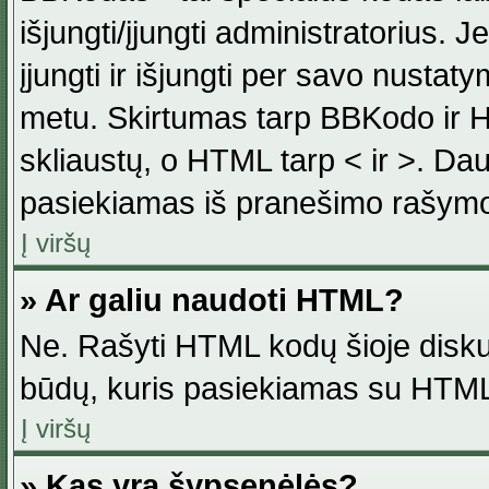
išjungti/įjungti administratorius. J
įjungti ir išjungti per savo nust
metu. Skirtumas tarp BBKodo ir H
skliaustų, o HTML tarp < ir >. Da
pasiekiamas iš pranešimo rašymo
Į viršų
» Ar galiu naudoti HTML?
Ne. Rašyti HTML kodų šioje disku
būdų, kuris pasiekiamas su HTML
Į viršų
» Kas yra šypsenėlės?