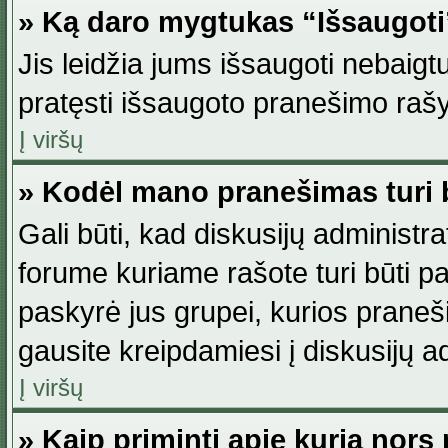
» Ką daro mygtukas “Išsaugot
Jis leidžia jums išsaugoti nebaig
pratęsti išsaugoto pranešimo rašy
Į viršų
» Kodėl mano pranešimas turi b
Gali būti, kad diskusijų administ
forume kuriame rašote turi būti pat
paskyrė jus grupei, kurios pranešim
gausite kreipdamiesi į diskusijų ad
Į viršų
» Kaip priminti apie kurią nor