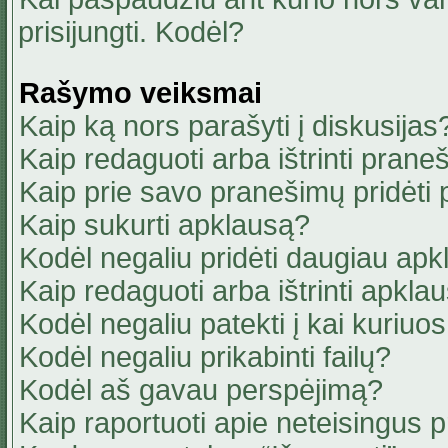
prisijungti. Kodėl?
Rašymo veiksmai
Kaip ką nors parašyti į diskusijas
Kaip redaguoti arba ištrinti pran
Kaip prie savo pranešimų pridėti
Kaip sukurti apklausą?
Kodėl negaliu pridėti daugiau ap
Kaip redaguoti arba ištrinti apkla
Kodėl negaliu patekti į kai kuriu
Kodėl negaliu prikabinti failų?
Kodėl aš gavau perspėjimą?
Kaip raportuoti apie neteisingus