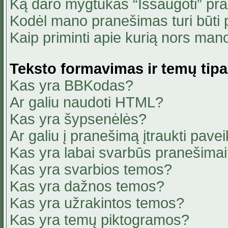
Ką daro mygtukas “Išsaugoti” pr
Kodėl mano pranešimas turi būti p
Kaip priminti apie kurią nors ma
Teksto formavimas ir temų tipa
Kas yra BBKodas?
Ar galiu naudoti HTML?
Kas yra šypsenėlės?
Ar galiu į pranešimą įtraukti pavei
Kas yra labai svarbūs pranešima
Kas yra svarbios temos?
Kas yra dažnos temos?
Kas yra užrakintos temos?
Kas yra temų piktogramos?