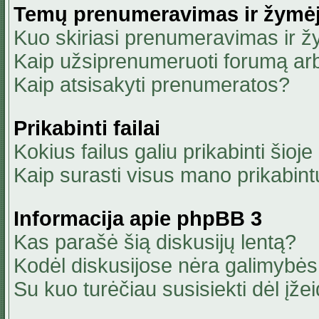
Temų prenumeravimas ir žymė
Kuo skiriasi prenumeravimas ir 
Kaip užsiprenumeruoti forumą ar
Kaip atsisakyti prenumeratos?
Prikabinti failai
Kokius failus galiu prikabinti šioje
Kaip surasti visus mano prikabint
Informacija apie phpBB 3
Kas parašė šią diskusijų lentą?
Kodėl diskusijose nėra galimybė
Su kuo turėčiau susisiekti dėl įžei