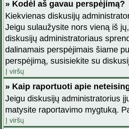
» Kodėl aš gavau perspėjimą?
Kiekvienas diskusijų administrator
Jeigu sulaužysite nors vieną iš jų,
diskusijų administratoriaus spre
dalinamais perspėjimais šiame pus
perspėjimą, susisiekite su diskusi
Į viršų
» Kaip raportuoti apie neteisi
Jeigu diskusijų administratorius į
matysite raportavimo mygtuką. Pa
Į viršų