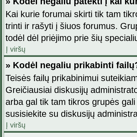
» Kodėl negaliu patekti į kai k
Kai kurie forumai skirti tik tam ti
trinti ir rašyti į šiuos forumus. G
todėl dėl priėjimo prie šių special
Į viršų
» Kodėl negaliu prikabinti failų
Teisės failų prikabinimui suteikia
Greičiausiai diskusijų administrato
arba gal tik tam tikros grupės gali 
susisiekite su diskusijų administra
Į viršų