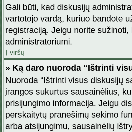
Gali būti, kad diskusijų administ
vartotojo vardą, kuriuo bandote užsi
registraciją. Jeigu norite sužinoti
administratoriumi.
Į viršų
» Ką daro nuoroda “Ištrinti vis
Nuoroda “Ištrinti visus diskusijų
įrangos sukurtus sausainėlius, ku
prisijungimo informacija. Jeigu disk
perskaitytų pranešimų sekimo funkc
arba atsijungimu, sausainėlių ištr