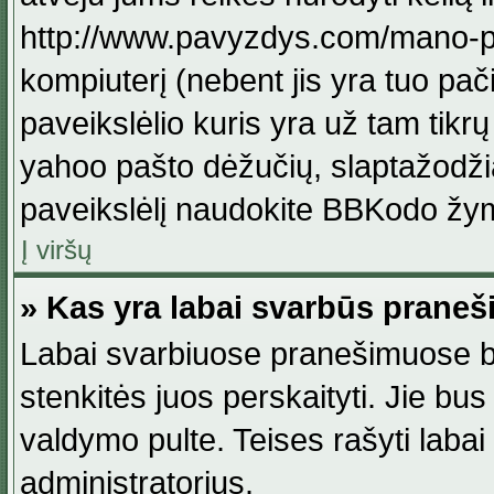
http://www.pavyzdys.com/mano-pave
kompiuterį (nebent jis yra tuo pačiu
paveikslėlio kuris yra už tam tikr
yahoo pašto dėžučių, slaptažodžia
paveikslėlį naudokite BBKodo žym
Į viršų
» Kas yra labai svarbūs praneš
Labai svarbiuose pranešimuose būn
stenkitės juos perskaityti. Jie bus
valdymo pulte. Teises rašyti labai
administratorius.