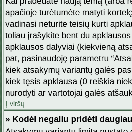
Kai pradedate naują temą (arba r
apačioje turėtumėte matyti kortel
vadinasi neturite teisių kurti apk
toliau įrašykite bent du apklauso
apklausos dalyviai (kiekvieną atsa
pat, pasinaudoję parametru “Atsaky
kiek atsakymų variantų galės pasi
kiek tęsis apklausa (0 reiškia niek
nurodyti ar vartotojai galės atšauk
Į viršų
» Kodėl negaliu pridėti daugi
Atsakymų variantų limitą nustato d