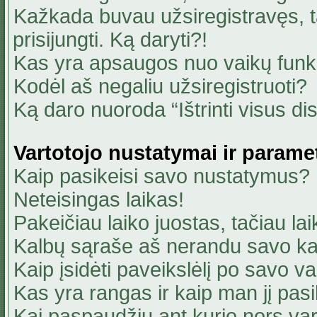
Kažkada buvau užsiregistravęs, ta
prisijungti. Ką daryti?!
Kas yra apsaugos nuo vaikų fun
Kodėl aš negaliu užsiregistruoti?
Ką daro nuoroda “Ištrinti visus di
Vartotojo nustatymai ir parame
Kaip pasikeisi savo nustatymus?
Neteisingas laikas!
Pakeičiau laiko juostas, tačiau lai
Kalbų sąraše aš nerandu savo ka
Kaip įsidėti paveikslėlį po savo v
Kas yra rangas ir kaip man jį pasi
Kai paspaudžiu ant kurio nors va