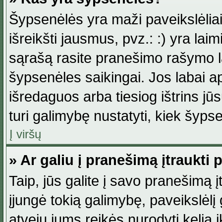
Šypsenėlės yra maži paveikslėlia
išreikšti jausmus, pvz.: :) yra lai
sąrašą rasite pranešimo rašymo la
šypsenėles saikingai. Jos labai 
išredaguos arba tiesiog ištrins jū
turi galimybę nustatyti, kiek šyp
Į viršų
» Ar galiu į pranešimą įtraukti 
Taip, jūs galite į savo pranešimą į
įjungė tokią galimybę, paveikslėlį g
atveju jums reikės nurodyti kelią i