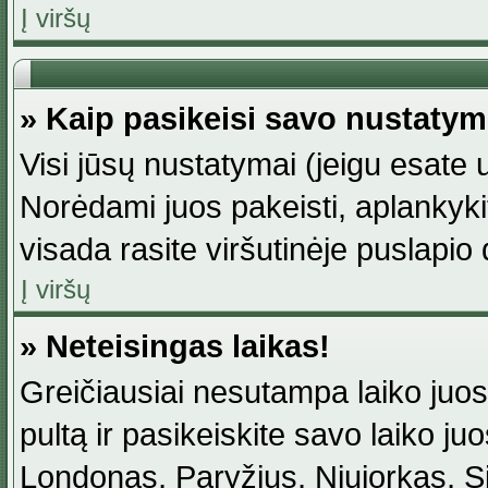
Į viršų
» Kaip pasikeisi savo nustaty
Visi jūsų nustatymai (jeigu esat
Norėdami juos pakeisti, aplankyki
visada rasite viršutinėje puslapio
Į viršų
» Neteisingas laikas!
Greičiausiai nesutampa laiko juost
pultą ir pasikeiskite savo laiko juos
Londonas, Paryžius, Niujorkas, Sidn