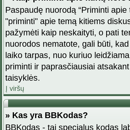
Paspaudę nuorodą “Priminti apie 
"priminti" apie temą kitiems disku
pažymėti kaip neskaityti, o pati t
nuorodos nematote, gali būti, ka
laiko tarpas, nuo kuriuo leidžiama
priminti ir paprasčiausiai atsakant į
taisyklės.
Į viršų
» Kas yra BBKodas?
BBKodas - tai specialus kodas la