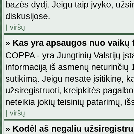
bazės dydį. Jeigu taip įvyko, užsir
diskusijose.
Į viršų
» Kas yra apsaugos nuo vaikų 
COPPA - yra Jungtinių Valstijų įst
informaciją iš asmenų neturinčių 1
sutikimą. Jeigu nesate įsitikinę, k
užsiregistruoti, kreipkitės pagalb
neteikia jokių teisinių patarimų, iš
Į viršų
» Kodėl aš negaliu užsiregistru