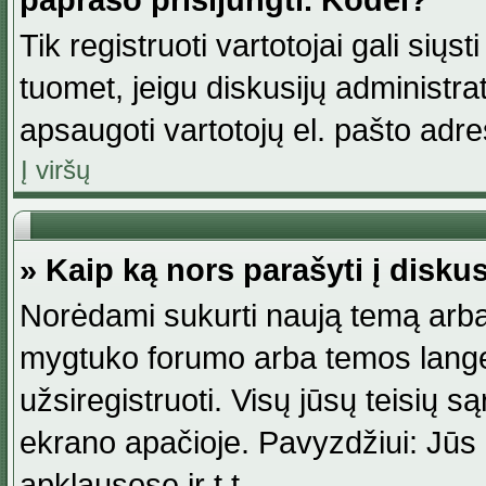
paprašo prisijungti. Kodėl?
Tik registruoti vartotojai gali siųs
tuomet, jeigu diskusijų administr
apsaugoti vartotojų el. pašto adr
Į viršų
» Kaip ką nors parašyti į disku
Norėdami sukurti naują temą arba
mygtuko forumo arba temos lange.
užsiregistruoti. Visų jūsų teisių
ekrano apačioje. Pavyzdžiui: Jūs g
apklausose ir t.t.