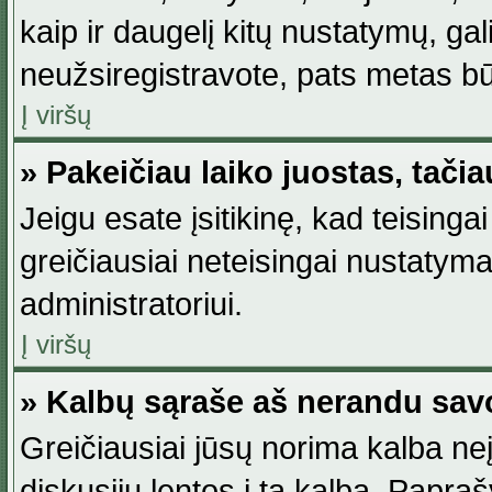
kaip ir daugelį kitų nustatymų, gali 
neužsiregistravote, pats metas būt
Į viršų
» Pakeičiau laiko juostas, tačia
Jeigu esate įsitikinę, kad teisingai
greičiausiai neteisingai nustatymas
administratoriui.
Į viršų
» Kalbų sąraše aš nerandu sav
Greičiausiai jūsų norima kalba neį
diskusijų lentos į tą kalbą. Papraš