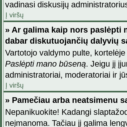
vadinasi diskusijų administratoriu
Į viršų
» Ar galima kaip nors paslėpti
dabar diskutuojančių dalyvių 
Vartotojo valdymo pulte, kortelėje
Paslėpti mano būseną
. Jeigu jį į
administratoriai, moderatoriai ir j
Į viršų
» Pamečiau arba neatsimenu sa
Nepanikuokite! Kadangi slaptažod
neįmanoma. Tačiau jį galima lengva