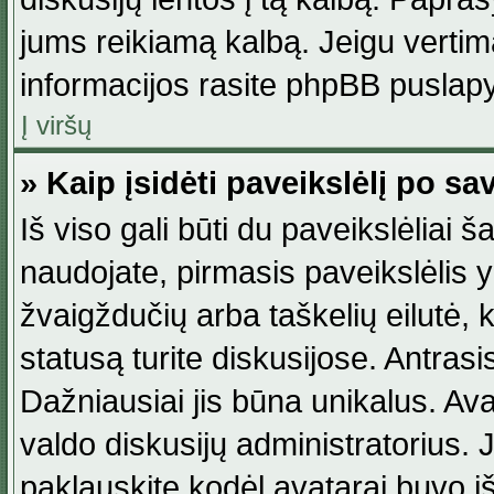
jums reikiamą kalbą. Jeigu vertim
informacijos rasite phpBB puslapy
Į viršų
» Kaip įsidėti paveikslėlį po s
Iš viso gali būti du paveikslėliai š
naudojate, pirmasis paveikslėlis y
žvaigždučių arba taškelių eilutė, 
statusą turite diskusijose. Antras
Dažniausiai jis būna unikalus. Avat
valdo diskusijų administratorius. J
paklauskite kodėl avatarai buvo iš