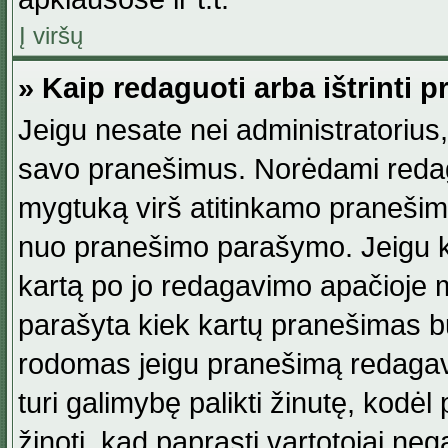
Į viršų
» Kaip redaguoti arba ištrinti 
Jeigu nesate nei administratorius, n
savo pranešimus. Norėdami reda
mygtuką virš atitinkamo pranešimo. 
nuo pranešimo parašymo. Jeigu ka
kartą po jo redagavimo apačioje m
parašyta kiek kartų pranešimas b
rodomas jeigu pranešimą redagavo
turi galimybę palikti žinutę, kodė
žinoti, kad paprasti vartotojai nega