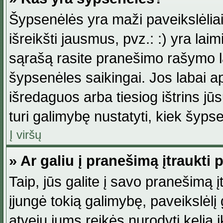
Šypsenėlės yra maži paveikslėlia
išreikšti jausmus, pvz.: :) yra lai
sąrašą rasite pranešimo rašymo la
šypsenėles saikingai. Jos labai 
išredaguos arba tiesiog ištrins jū
turi galimybę nustatyti, kiek šyp
Į viršų
» Ar galiu į pranešimą įtraukti 
Taip, jūs galite į savo pranešimą į
įjungė tokią galimybę, paveikslėlį g
atveju jums reikės nurodyti kelią i