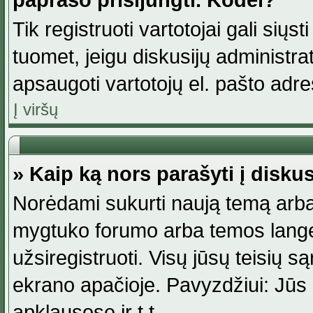
paprašo prisijungti. Kodėl?
Tik registruoti vartotojai gali siųs
tuomet, jeigu diskusijų administr
apsaugoti vartotojų el. pašto adr
Į viršų
» Kaip ką nors parašyti į disku
Norėdami sukurti naują temą arba
mygtuko forumo arba temos lange.
užsiregistruoti. Visų jūsų teisių
ekrano apačioje. Pavyzdžiui: Jūs g
apklausose ir t.t.