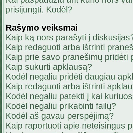
prisijungti. Kodėl?
Rašymo veiksmai
Kaip ką nors parašyti į diskusijas
Kaip redaguoti arba ištrinti pran
Kaip prie savo pranešimų pridėti
Kaip sukurti apklausą?
Kodėl negaliu pridėti daugiau ap
Kaip redaguoti arba ištrinti apkla
Kodėl negaliu patekti į kai kuriu
Kodėl negaliu prikabinti failų?
Kodėl aš gavau perspėjimą?
Kaip raportuoti apie neteisingus