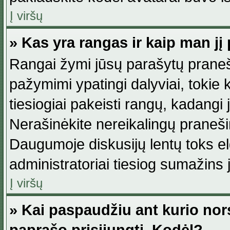
Į viršų
» Kas yra rangas ir kaip man jį 
Rangai žymi jūsų parašytų praneši
pažymimi ypatingi dalyviai, tokie 
tiesiogiai pakeisti rangų, kadangi 
Nerašinėkite nereikalingų praneš
Daugumoje diskusijų lentų toks e
administratoriai tiesiog sumažins
Į viršų
» Kai paspaudžiu ant kurio nor