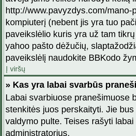
http://www.pavyzdys.com/mano-pave
kompiuterį (nebent jis yra tuo pačiu
paveikslėlio kuris yra už tam tikr
yahoo pašto dėžučių, slaptažodžia
paveikslėlį naudokite BBKodo žym
Į viršų
» Kas yra labai svarbūs praneš
Labai svarbiuose pranešimuose būn
stenkitės juos perskaityti. Jie bus
valdymo pulte. Teises rašyti labai
administratorius.