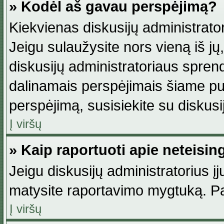
» Kodėl aš gavau perspėjimą?
Kiekvienas diskusijų administrator
Jeigu sulaužysite nors vieną iš jų,
diskusijų administratoriaus spre
dalinamais perspėjimais šiame pus
perspėjimą, susisiekite su diskusi
Į viršų
» Kaip raportuoti apie neteisi
Jeigu diskusijų administratorius į
matysite raportavimo mygtuką. Pa
Į viršų