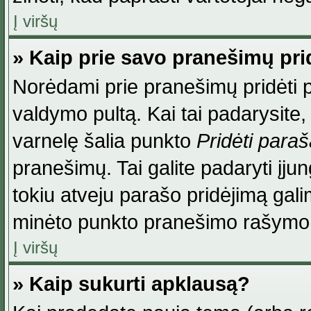
Į viršų
» Kaip prie savo pranešimų pri
Norėdami prie pranešimų pridėti par
valdymo pultą. Kai tai padarysite
varnelę šalia punkto
Pridėti para
pranešimų. Tai galite padaryti įj
tokiu atveju parašo pridėjimą gal
minėto punkto pranešimo rašymo
Į viršų
» Kaip sukurti apklausą?