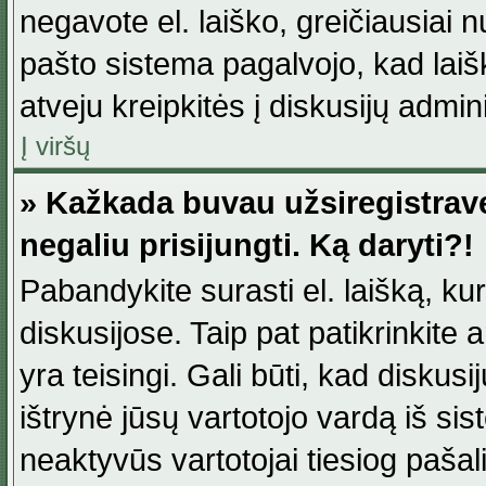
negavote el. laiško, greičiausiai 
pašto sistema pagalvojo, kad laiš
atveju kreipkitės į diskusijų admini
Į viršų
» Kažkada buvau užsiregistravęs
negaliu prisijungti. Ką daryti?!
Pabandykite surasti el. laišką, ku
diskusijose. Taip pat patikrinkite a
yra teisingi. Gali būti, kad diskus
ištrynė jūsų vartotojo vardą iš si
neaktyvūs vartotojai tiesiog paša