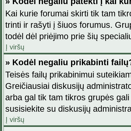
» Kodėl negaliu patekti į kai k
Kai kurie forumai skirti tik tam ti
trinti ir rašyti į šiuos forumus. G
todėl dėl priėjimo prie šių special
Į viršų
» Kodėl negaliu prikabinti failų
Teisės failų prikabinimui suteikia
Greičiausiai diskusijų administrato
arba gal tik tam tikros grupės gali 
susisiekite su diskusijų administra
Į viršų