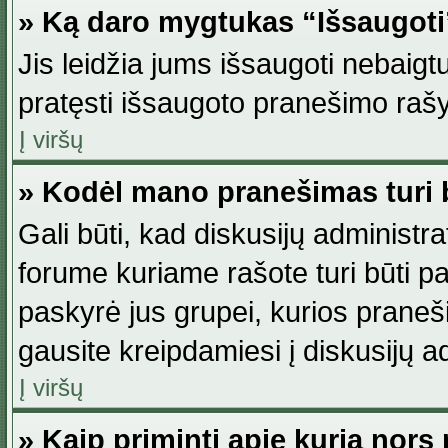
» Ką daro mygtukas “Išsaugot
Jis leidžia jums išsaugoti nebaig
pratęsti išsaugoto pranešimo rašy
Į viršų
» Kodėl mano pranešimas turi b
Gali būti, kad diskusijų administ
forume kuriame rašote turi būti pat
paskyrė jus grupei, kurios pranešim
gausite kreipdamiesi į diskusijų ad
Į viršų
» Kaip priminti apie kurią nor