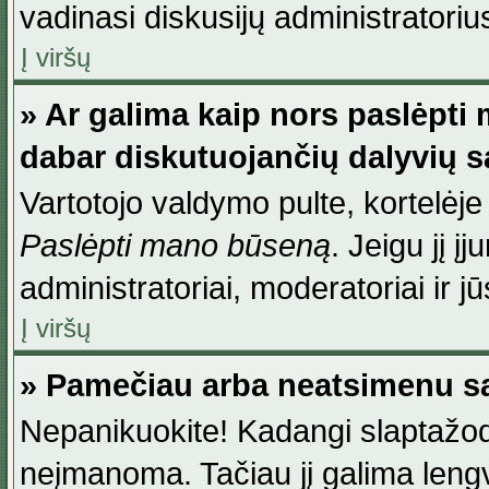
vadinasi diskusijų administratoriu
Į viršų
» Ar galima kaip nors paslėpti
dabar diskutuojančių dalyvių 
Vartotojo valdymo pulte, kortelėje
Paslėpti mano būseną
. Jeigu jį į
administratoriai, moderatoriai ir j
Į viršų
» Pamečiau arba neatsimenu sa
Nepanikuokite! Kadangi slaptažod
neįmanoma. Tačiau jį galima lengva