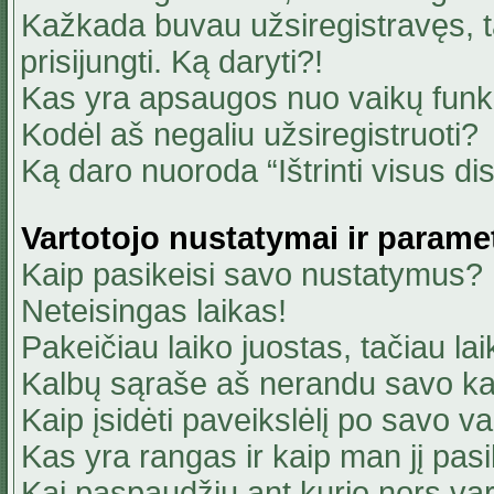
Kažkada buvau užsiregistravęs, ta
prisijungti. Ką daryti?!
Kas yra apsaugos nuo vaikų fun
Kodėl aš negaliu užsiregistruoti?
Ką daro nuoroda “Ištrinti visus di
Vartotojo nustatymai ir parame
Kaip pasikeisi savo nustatymus?
Neteisingas laikas!
Pakeičiau laiko juostas, tačiau lai
Kalbų sąraše aš nerandu savo ka
Kaip įsidėti paveikslėlį po savo v
Kas yra rangas ir kaip man jį pasi
Kai paspaudžiu ant kurio nors va