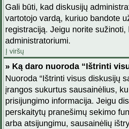
Gali būti, kad diskusijų administ
vartotojo vardą, kuriuo bandote užsi
registraciją. Jeigu norite sužinoti
administratoriumi.
Į viršų
» Ką daro nuoroda “Ištrinti vis
Nuoroda “Ištrinti visus diskusijų
įrangos sukurtus sausainėlius, ku
prisijungimo informacija. Jeigu disk
perskaitytų pranešimų sekimo funkc
arba atsijungimu, sausainėlių ištr