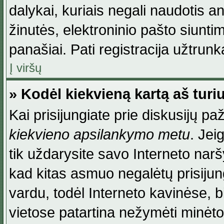
dalykai, kuriais negali naudotis an
žinutės, elektroninio pašto siunti
panašiai. Pati registracija užtrunka
Į viršų
» Kodėl kiekvieną kartą aš turiu
Kai prisijungiate prie diskusijų p
kiekvieno apsilankymo metu
. Jei
tik uždarysite savo Interneto na
kad kitas asmuo negalėtų prisiju
vardu, todėl Interneto kavinėse, b
vietose patartina nežymėti minėt