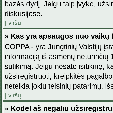
bazės dydį. Jeigu taip įvyko, užsir
diskusijose.
Į viršų
» Kas yra apsaugos nuo vaikų 
COPPA - yra Jungtinių Valstijų įst
informaciją iš asmenų neturinčių 1
sutikimą. Jeigu nesate įsitikinę, k
užsiregistruoti, kreipkitės pagalb
neteikia jokių teisinių patarimų, iš
Į viršų
» Kodėl aš negaliu užsiregistru