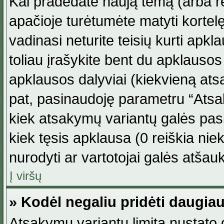
Kai pradedate naują temą (arba r
apačioje turėtumėte matyti kortel
vadinasi neturite teisių kurti apk
toliau įrašykite bent du apklauso
apklausos dalyviai (kiekvieną atsa
pat, pasinaudoję parametru “Atsaky
kiek atsakymų variantų galės pasi
kiek tęsis apklausa (0 reiškia niek
nurodyti ar vartotojai galės atšauk
Į viršų
» Kodėl negaliu pridėti daugi
Atsakymų variantų limitą nustato d