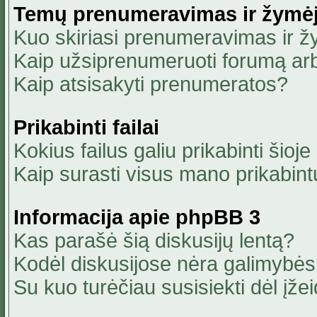
Temų prenumeravimas ir žymė
Kuo skiriasi prenumeravimas ir 
Kaip užsiprenumeruoti forumą ar
Kaip atsisakyti prenumeratos?
Prikabinti failai
Kokius failus galiu prikabinti šioje
Kaip surasti visus mano prikabint
Informacija apie phpBB 3
Kas parašė šią diskusijų lentą?
Kodėl diskusijose nėra galimybė
Su kuo turėčiau susisiekti dėl įžei