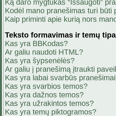
Ką daro mygtukas “Išsaugoti” pr
Kodėl mano pranešimas turi būti p
Kaip priminti apie kurią nors ma
Teksto formavimas ir temų tipa
Kas yra BBKodas?
Ar galiu naudoti HTML?
Kas yra šypsenėlės?
Ar galiu į pranešimą įtraukti pavei
Kas yra labai svarbūs pranešima
Kas yra svarbios temos?
Kas yra dažnos temos?
Kas yra užrakintos temos?
Kas yra temų piktogramos?