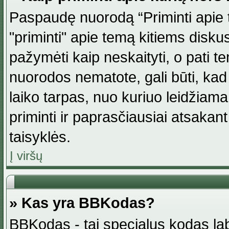
Paspaudę nuorodą “Priminti apie 
"priminti" apie temą kitiems disku
pažymėti kaip neskaityti, o pati t
nuorodos nematote, gali būti, ka
laiko tarpas, nuo kuriuo leidžiama
priminti ir paprasčiausiai atsakant į
taisyklės.
Į viršų
» Kas yra BBKodas?
BBKodas - tai specialus kodas la