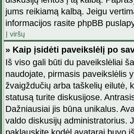
jums reikiamą kalbą. Jeigu vertim
informacijos rasite phpBB puslapy
Į viršų
» Kaip įsidėti paveikslėlį po s
Iš viso gali būti du paveikslėliai š
naudojate, pirmasis paveikslėlis y
žvaigždučių arba taškelių eilutė, 
statusą turite diskusijose. Antras
Dažniausiai jis būna unikalus. Avat
valdo diskusijų administratorius. J
paklauskite kodėl avatarai buvo iš