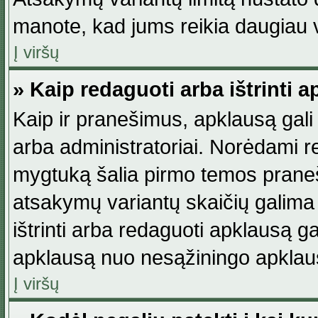
manote, kad jums reikia daugiau v
Į viršų
» Kaip redaguoti arba ištrinti 
Kaip ir pranešimus, apklausą gali 
arba administratoriai. Norėdami 
mygtuką šalia pirmo temos praneši
atsakymų variantų skaičių galima 
ištrinti arba redaguoti apklausą ga
apklausą nuo nesąžiningo apklaus
Į viršų