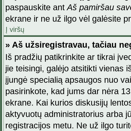
paspauskite ant
Aš pamiršau savo
ekrane ir ne už ilgo vėl galėsite pri
Į viršų
» Aš užsiregistravau, tačiau neg
Iš pradžių patikrinkite ar tikrai įv
jie teisingi, galėjo atsitikti viena
įjungė specialią apsaugos nuo va
pasirinkote, kad jums dar nėra 13
ekrane. Kai kurios diskusijų lentos
aktyvuotų administratorius arba jū
registracijos metu. Ne už ilgo turi