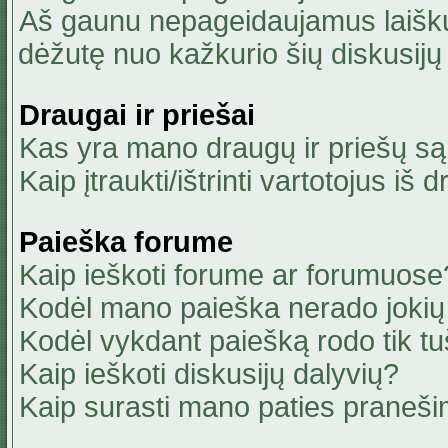
Aš gaunu nepageidaujamus laiškus
dėžutę nuo kažkurio šių diskusijų 
Draugai ir priešai
Kas yra mano draugų ir priešų są
Kaip įtraukti/ištrinti vartotojus i
Paieška forume
Kaip ieškoti forume ar forumuose
Kodėl mano paieška nerado jokių 
Kodėl vykdant paiešką rodo tik tu
Kaip ieškoti diskusijų dalyvių?
Kaip surasti mano paties praneši