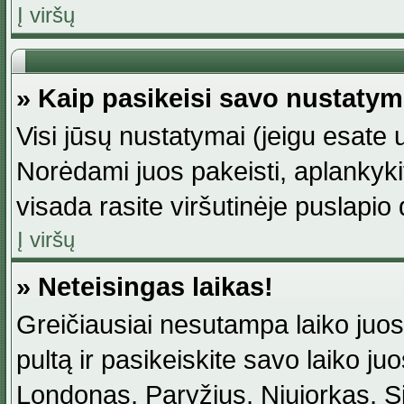
Į viršų
» Kaip pasikeisi savo nustaty
Visi jūsų nustatymai (jeigu esat
Norėdami juos pakeisti, aplankyki
visada rasite viršutinėje puslapio
Į viršų
» Neteisingas laikas!
Greičiausiai nesutampa laiko juost
pultą ir pasikeiskite savo laiko juos
Londonas, Paryžius, Niujorkas, Sidn