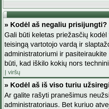
» Kodėl aš negaliu prisijungti?
Gali būti keletas priežasčių kodėl t
teisingą vartotojo vardą ir slaptažod
administratoriumi ir pasiteiraukite
būti, kad iškilo kokių nors technini
Į viršų
» Kodėl aš iš viso turiu užsireg
Ar galite rašyti pranešimus neužsi
administratoriaus. Bet kuriuo atv