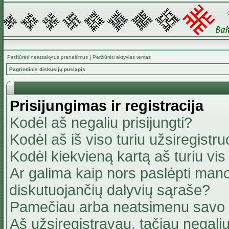
Peržiūrėti neatsakytus pranešimus
|
Peržiūrėti aktyvias temas
Pagrindinis diskusijų puslapis
Prisijungimas ir registracija
Kodėl aš negaliu prisijungti?
Kodėl aš iš viso turiu užsiregistru
Kodėl kiekvieną kartą aš turiu vis 
Ar galima kaip nors paslėpti mano
diskutuojančių dalyvių sąraše?
Pamečiau arba neatsimenu savo 
Aš užsiregistravau, tačiau negaliu 