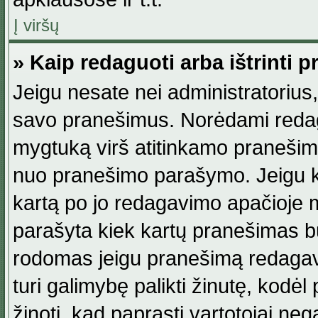
Į viršų
» Kaip redaguoti arba ištrinti 
Jeigu nesate nei administratorius, n
savo pranešimus. Norėdami reda
mygtuką virš atitinkamo pranešimo. 
nuo pranešimo parašymo. Jeigu ka
kartą po jo redagavimo apačioje m
parašyta kiek kartų pranešimas b
rodomas jeigu pranešimą redagavo
turi galimybę palikti žinutę, kodė
žinoti, kad paprasti vartotojai nega