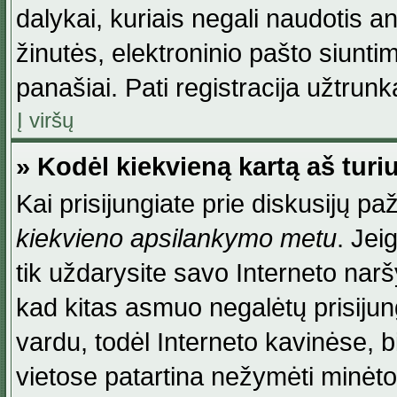
dalykai, kuriais negali naudotis an
žinutės, elektroninio pašto siunti
panašiai. Pati registracija užtrunka
Į viršų
» Kodėl kiekvieną kartą aš turiu
Kai prisijungiate prie diskusijų p
kiekvieno apsilankymo metu
. Jei
tik uždarysite savo Interneto na
kad kitas asmuo negalėtų prisiju
vardu, todėl Interneto kavinėse, b
vietose patartina nežymėti minėt