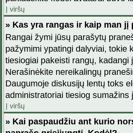
Į viršų
» Kas yra rangas ir kaip man jį 
Rangai žymi jūsų parašytų praneši
pažymimi ypatingi dalyviai, tokie 
tiesiogiai pakeisti rangų, kadangi 
Nerašinėkite nereikalingų praneš
Daugumoje diskusijų lentų toks e
administratoriai tiesiog sumažins
Į viršų
» Kai paspaudžiu ant kurio nor