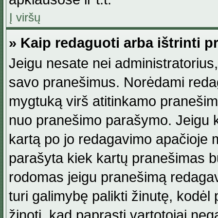
Į viršų
» Kaip redaguoti arba ištrinti 
Jeigu nesate nei administratorius, n
savo pranešimus. Norėdami reda
mygtuką virš atitinkamo pranešimo. 
nuo pranešimo parašymo. Jeigu ka
kartą po jo redagavimo apačioje m
parašyta kiek kartų pranešimas b
rodomas jeigu pranešimą redagavo
turi galimybę palikti žinutę, kodė
žinoti, kad paprasti vartotojai nega