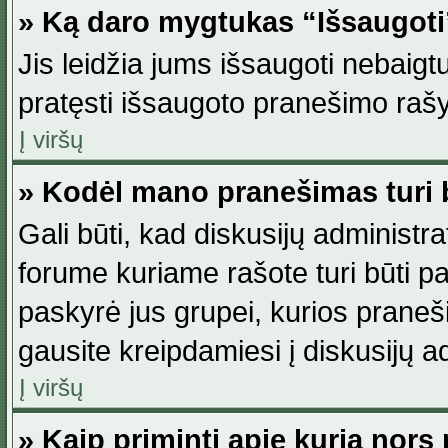
» Ką daro mygtukas “Išsaugot
Jis leidžia jums išsaugoti nebaig
pratęsti išsaugoto pranešimo rašy
Į viršų
» Kodėl mano pranešimas turi b
Gali būti, kad diskusijų administ
forume kuriame rašote turi būti pat
paskyrė jus grupei, kurios pranešim
gausite kreipdamiesi į diskusijų ad
Į viršų
» Kaip priminti apie kurią nor