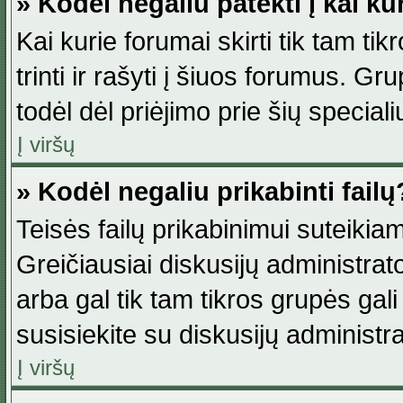
» Kodėl negaliu patekti į kai k
Kai kurie forumai skirti tik tam ti
trinti ir rašyti į šiuos forumus. G
todėl dėl priėjimo prie šių special
Į viršų
» Kodėl negaliu prikabinti failų
Teisės failų prikabinimui suteikia
Greičiausiai diskusijų administrato
arba gal tik tam tikros grupės gali 
susisiekite su diskusijų administra
Į viršų