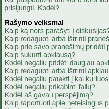
prisijungti. Kodėl?
Rašymo veiksmai
Kaip ką nors parašyti į diskusijas
Kaip redaguoti arba ištrinti pran
Kaip prie savo pranešimų pridėti
Kaip sukurti apklausą?
Kodėl negaliu pridėti daugiau ap
Kaip redaguoti arba ištrinti apkla
Kodėl negaliu patekti į kai kuriu
Kodėl negaliu prikabinti failų?
Kodėl aš gavau perspėjimą?
Kaip raportuoti apie neteisingus