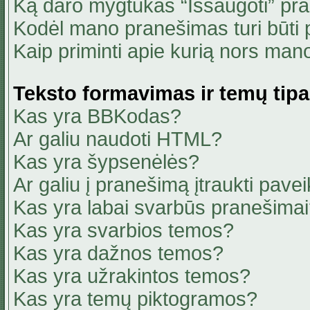
Ką daro mygtukas “Išsaugoti” pr
Kodėl mano pranešimas turi būti p
Kaip priminti apie kurią nors ma
Teksto formavimas ir temų tipa
Kas yra BBKodas?
Ar galiu naudoti HTML?
Kas yra šypsenėlės?
Ar galiu į pranešimą įtraukti pavei
Kas yra labai svarbūs pranešima
Kas yra svarbios temos?
Kas yra dažnos temos?
Kas yra užrakintos temos?
Kas yra temų piktogramos?