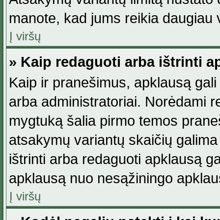
manote, kad jums reikia daugiau v
Į viršų
» Kaip redaguoti arba ištrinti 
Kaip ir pranešimus, apklausą gali 
arba administratoriai. Norėdami 
mygtuką šalia pirmo temos praneši
atsakymų variantų skaičių galima 
ištrinti arba redaguoti apklausą ga
apklausą nuo nesąžiningo apklaus
Į viršų