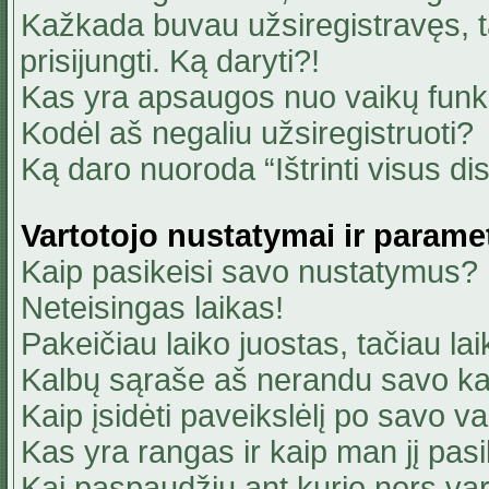
Kažkada buvau užsiregistravęs, ta
prisijungti. Ką daryti?!
Kas yra apsaugos nuo vaikų fun
Kodėl aš negaliu užsiregistruoti?
Ką daro nuoroda “Ištrinti visus di
Vartotojo nustatymai ir parame
Kaip pasikeisi savo nustatymus?
Neteisingas laikas!
Pakeičiau laiko juostas, tačiau lai
Kalbų sąraše aš nerandu savo ka
Kaip įsidėti paveikslėlį po savo v
Kas yra rangas ir kaip man jį pasi
Kai paspaudžiu ant kurio nors va