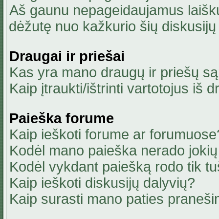
Aš gaunu nepageidaujamus laiškus
dėžutę nuo kažkurio šių diskusijų 
Draugai ir priešai
Kas yra mano draugų ir priešų są
Kaip įtraukti/ištrinti vartotojus i
Paieška forume
Kaip ieškoti forume ar forumuose
Kodėl mano paieška nerado jokių 
Kodėl vykdant paiešką rodo tik tu
Kaip ieškoti diskusijų dalyvių?
Kaip surasti mano paties praneši