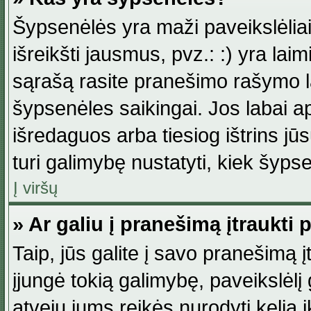
Šypsenėlės yra maži paveikslėlia
išreikšti jausmus, pvz.: :) yra lai
sąrašą rasite pranešimo rašymo la
šypsenėles saikingai. Jos labai 
išredaguos arba tiesiog ištrins jū
turi galimybę nustatyti, kiek šyp
Į viršų
» Ar galiu į pranešimą įtraukti 
Taip, jūs galite į savo pranešimą į
įjungė tokią galimybę, paveikslėlį g
atveju jums reikės nurodyti kelią i