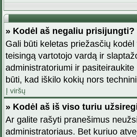
» Kodėl aš negaliu prisijungti?
Gali būti keletas priežasčių kodėl t
teisingą vartotojo vardą ir slaptažod
administratoriumi ir pasiteiraukite
būti, kad iškilo kokių nors technini
Į viršų
» Kodėl aš iš viso turiu užsireg
Ar galite rašyti pranešimus neužsi
administratoriaus. Bet kuriuo atv