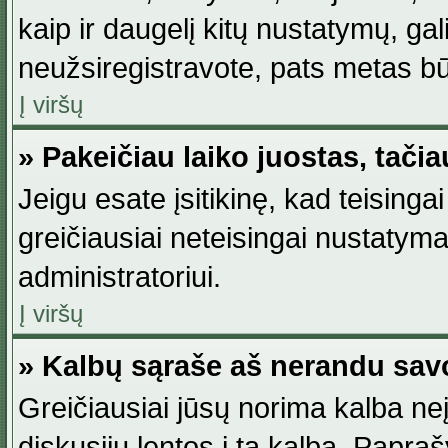
kaip ir daugelį kitų nustatymų, gali 
neužsiregistravote, pats metas būt
Į viršų
» Pakeičiau laiko juostas, tačia
Jeigu esate įsitikinę, kad teisingai
greičiausiai neteisingai nustatymas
administratoriui.
Į viršų
» Kalbų sąraše aš nerandu sav
Greičiausiai jūsų norima kalba neį
diskusijų lentos į tą kalbą. Papraš