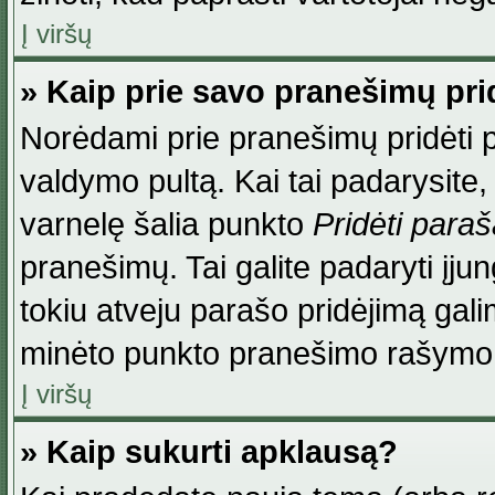
Į viršų
» Kaip prie savo pranešimų pri
Norėdami prie pranešimų pridėti par
valdymo pultą. Kai tai padarysite
varnelę šalia punkto
Pridėti para
pranešimų. Tai galite padaryti įj
tokiu atveju parašo pridėjimą gal
minėto punkto pranešimo rašymo
Į viršų
» Kaip sukurti apklausą?