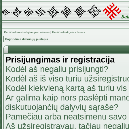
Peržiūrėti neatsakytus pranešimus
|
Peržiūrėti aktyvias temas
Pagrindinis diskusijų puslapis
Prisijungimas ir registracija
Kodėl aš negaliu prisijungti?
Kodėl aš iš viso turiu užsiregistru
Kodėl kiekvieną kartą aš turiu vis 
Ar galima kaip nors paslėpti mano
diskutuojančių dalyvių sąraše?
Pamečiau arba neatsimenu savo 
Aš užsiregistravau, tačiau negaliu 