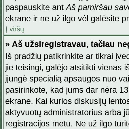
paspauskite ant
Aš pamiršau savo
ekrane ir ne už ilgo vėl galėsite pri
Į viršų
» Aš užsiregistravau, tačiau neg
Iš pradžių patikrinkite ar tikrai įv
jie teisingi, galėjo atsitikti viena
įjungė specialią apsaugos nuo va
pasirinkote, kad jums dar nėra 13
ekrane. Kai kurios diskusijų lentos
aktyvuotų administratorius arba jū
registracijos metu. Ne už ilgo turi