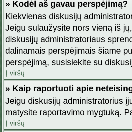
» Kodėl aš gavau perspėjimą?
Kiekvienas diskusijų administrator
Jeigu sulaužysite nors vieną iš jų,
diskusijų administratoriaus spre
dalinamais perspėjimais šiame pus
perspėjimą, susisiekite su diskusi
Į viršų
» Kaip raportuoti apie neteisi
Jeigu diskusijų administratorius į
matysite raportavimo mygtuką. Pa
Į viršų