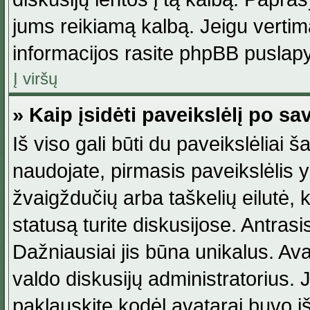
jums reikiamą kalbą. Jeigu vertim
informacijos rasite phpBB puslapy
Į viršų
» Kaip įsidėti paveikslėlį po s
Iš viso gali būti du paveikslėliai š
naudojate, pirmasis paveikslėlis y
žvaigždučių arba taškelių eilutė, 
statusą turite diskusijose. Antras
Dažniausiai jis būna unikalus. Avat
valdo diskusijų administratorius. J
paklauskite kodėl avatarai buvo iš