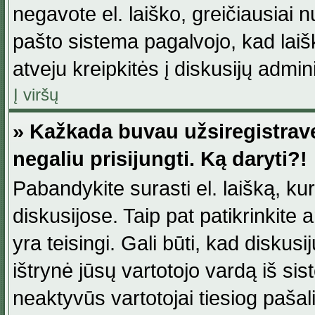
negavote el. laiško, greičiausiai 
pašto sistema pagalvojo, kad laiš
atveju kreipkitės į diskusijų admini
Į viršų
» Kažkada buvau užsiregistravęs
negaliu prisijungti. Ką daryti?!
Pabandykite surasti el. laišką, ku
diskusijose. Taip pat patikrinkite a
yra teisingi. Gali būti, kad diskus
ištrynė jūsų vartotojo vardą iš si
neaktyvūs vartotojai tiesiog paša