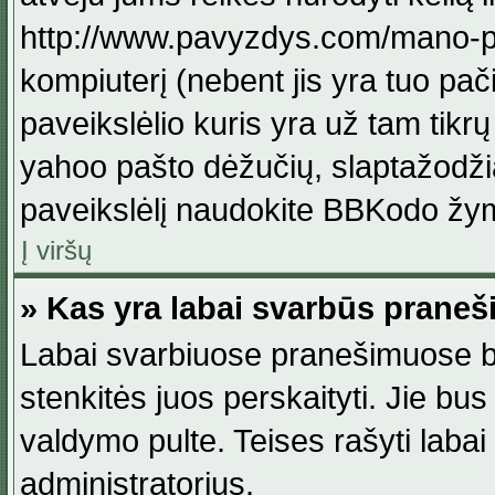
http://www.pavyzdys.com/mano-pave
kompiuterį (nebent jis yra tuo pačiu
paveikslėlio kuris yra už tam tikr
yahoo pašto dėžučių, slaptažodžia
paveikslėlį naudokite BBKodo žym
Į viršų
» Kas yra labai svarbūs praneš
Labai svarbiuose pranešimuose būn
stenkitės juos perskaityti. Jie bus
valdymo pulte. Teises rašyti labai
administratorius.