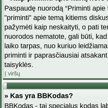
Paspaudę nuorodą “Priminti apie 
"priminti" apie temą kitiems disku
pažymėti kaip neskaityti, o pati t
nuorodos nematote, gali būti, ka
laiko tarpas, nuo kuriuo leidžiama
priminti ir paprasčiausiai atsakant į
taisyklės.
Į viršų
» Kas yra BBKodas?
BBKodas - tai specialus kodas la