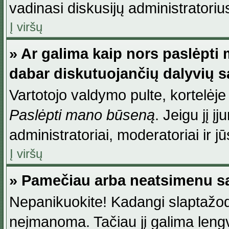
vadinasi diskusijų administratoriu
Į viršų
» Ar galima kaip nors paslėpti
dabar diskutuojančių dalyvių 
Vartotojo valdymo pulte, kortelėje
Paslėpti mano būseną
. Jeigu jį į
administratoriai, moderatoriai ir j
Į viršų
» Pamečiau arba neatsimenu sa
Nepanikuokite! Kadangi slaptažod
neįmanoma. Tačiau jį galima lengva