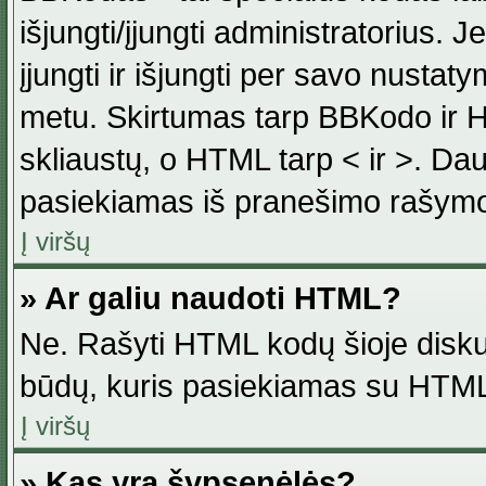
išjungti/įjungti administratorius. J
įjungti ir išjungti per savo nust
metu. Skirtumas tarp BBKodo ir H
skliaustų, o HTML tarp < ir >. Da
pasiekiamas iš pranešimo rašymo
Į viršų
» Ar galiu naudoti HTML?
Ne. Rašyti HTML kodų šioje disku
būdų, kuris pasiekiamas su HTML
Į viršų
» Kas yra šypsenėlės?