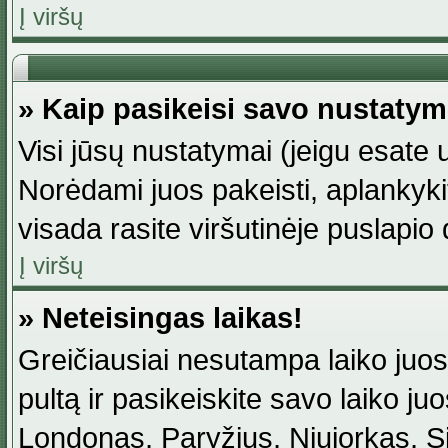
Į viršų
» Kaip pasikeisi savo nustaty
Visi jūsų nustatymai (jeigu esat
Norėdami juos pakeisti, aplankyki
visada rasite viršutinėje puslapio
Į viršų
» Neteisingas laikas!
Greičiausiai nesutampa laiko juost
pultą ir pasikeiskite savo laiko juos
Londonas, Paryžius, Niujorkas, Sidn