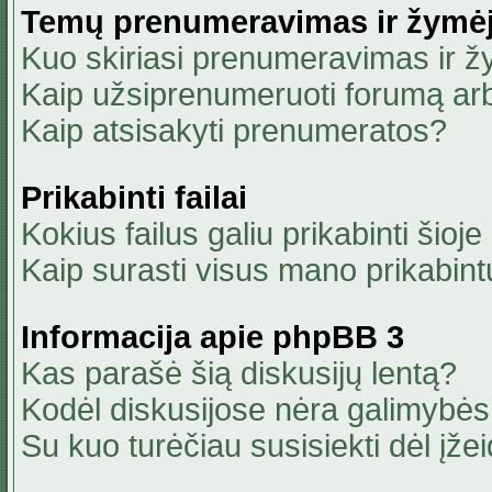
Temų prenumeravimas ir žymė
Kuo skiriasi prenumeravimas ir 
Kaip užsiprenumeruoti forumą ar
Kaip atsisakyti prenumeratos?
Prikabinti failai
Kokius failus galiu prikabinti šioje
Kaip surasti visus mano prikabint
Informacija apie phpBB 3
Kas parašė šią diskusijų lentą?
Kodėl diskusijose nėra galimybė
Su kuo turėčiau susisiekti dėl įžei