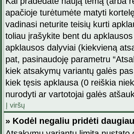
Kai pradedate naują temą (arba r
apačioje turėtumėte matyti kortel
vadinasi neturite teisių kurti apk
toliau įrašykite bent du apklauso
apklausos dalyviai (kiekvieną atsa
pat, pasinaudoję parametru “Atsaky
kiek atsakymų variantų galės pasi
kiek tęsis apklausa (0 reiškia niek
nurodyti ar vartotojai galės atšauk
Į viršų
» Kodėl negaliu pridėti daugi
Atsakymų variantų limitą nustato d