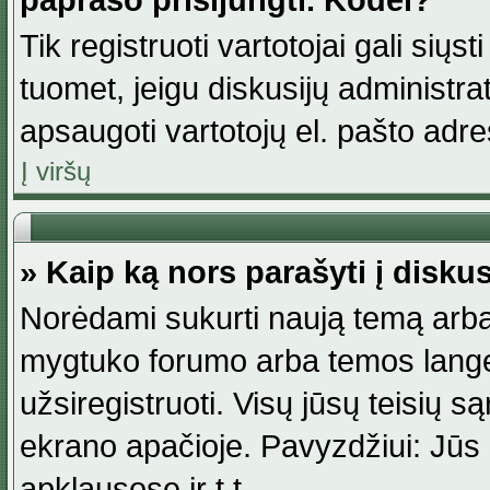
paprašo prisijungti. Kodėl?
Tik registruoti vartotojai gali siųs
tuomet, jeigu diskusijų administr
apsaugoti vartotojų el. pašto adr
Į viršų
» Kaip ką nors parašyti į disku
Norėdami sukurti naują temą arba
mygtuko forumo arba temos lange.
užsiregistruoti. Visų jūsų teisių
ekrano apačioje. Pavyzdžiui: Jūs g
apklausose ir t.t.