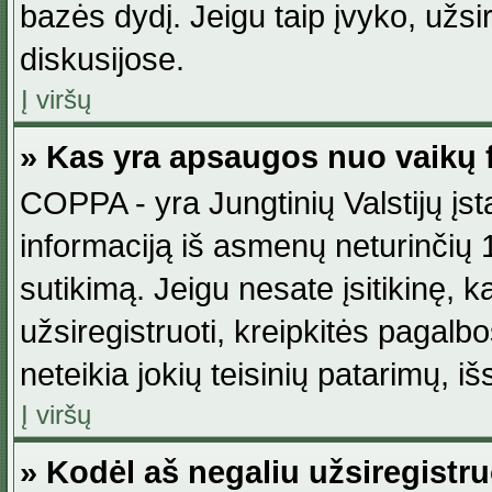
bazės dydį. Jeigu taip įvyko, užsir
diskusijose.
Į viršų
» Kas yra apsaugos nuo vaikų 
COPPA - yra Jungtinių Valstijų įst
informaciją iš asmenų neturinčių 1
sutikimą. Jeigu nesate įsitikinę, k
užsiregistruoti, kreipkitės pagalb
neteikia jokių teisinių patarimų, iš
Į viršų
» Kodėl aš negaliu užsiregistru