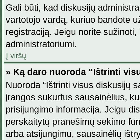
Gali būti, kad diskusijų administ
vartotojo vardą, kuriuo bandote užsi
registraciją. Jeigu norite sužinoti
administratoriumi.
Į viršų
» Ką daro nuoroda “Ištrinti vis
Nuoroda “Ištrinti visus diskusijų
įrangos sukurtus sausainėlius, ku
prisijungimo informacija. Jeigu disk
perskaitytų pranešimų sekimo funkc
arba atsijungimu, sausainėlių ištr