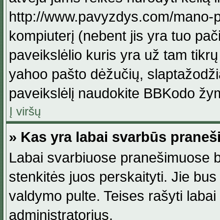
http://www.pavyzdys.com/mano-pave
kompiuterį (nebent jis yra tuo pačiu
paveikslėlio kuris yra už tam tikr
yahoo pašto dėžučių, slaptažodžia
paveikslėlį naudokite BBKodo žym
Į viršų
» Kas yra labai svarbūs praneš
Labai svarbiuose pranešimuose būn
stenkitės juos perskaityti. Jie bus
valdymo pulte. Teises rašyti labai
administratorius.