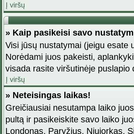
Į viršų
» Kaip pasikeisi savo nustaty
Visi jūsų nustatymai (jeigu esat
Norėdami juos pakeisti, aplankyki
visada rasite viršutinėje puslapio
Į viršų
» Neteisingas laikas!
Greičiausiai nesutampa laiko juost
pultą ir pasikeiskite savo laiko juos
Londonas, Paryžius, Niujorkas, Sidn