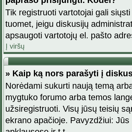
paprašo prisijungti. Kodėl?
Tik registruoti vartotojai gali siųs
tuomet, jeigu diskusijų administr
apsaugoti vartotojų el. pašto adr
Į viršų
» Kaip ką nors parašyti į disku
Norėdami sukurti naują temą arba
mygtuko forumo arba temos lange.
užsiregistruoti. Visų jūsų teisių
ekrano apačioje. Pavyzdžiui: Jūs g
apklausose ir t.t.