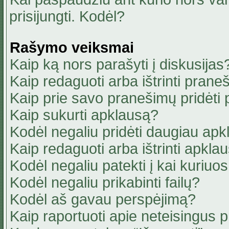
prisijungti. Kodėl?
Rašymo veiksmai
Kaip ką nors parašyti į diskusijas
Kaip redaguoti arba ištrinti pran
Kaip prie savo pranešimų pridėti
Kaip sukurti apklausą?
Kodėl negaliu pridėti daugiau ap
Kaip redaguoti arba ištrinti apkla
Kodėl negaliu patekti į kai kuriu
Kodėl negaliu prikabinti failų?
Kodėl aš gavau perspėjimą?
Kaip raportuoti apie neteisingus