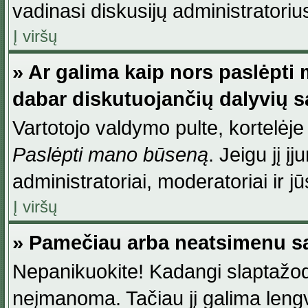
vadinasi diskusijų administratoriu
Į viršų
» Ar galima kaip nors paslėpti
dabar diskutuojančių dalyvių 
Vartotojo valdymo pulte, kortelėje
Paslėpti mano būseną
. Jeigu jį į
administratoriai, moderatoriai ir j
Į viršų
» Pamečiau arba neatsimenu sa
Nepanikuokite! Kadangi slaptažod
neįmanoma. Tačiau jį galima lengva