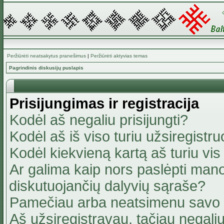
Peržiūrėti neatsakytus pranešimus
|
Peržiūrėti aktyvias temas
Pagrindinis diskusijų puslapis
Prisijungimas ir registracija
Kodėl aš negaliu prisijungti?
Kodėl aš iš viso turiu užsiregistru
Kodėl kiekvieną kartą aš turiu vis 
Ar galima kaip nors paslėpti mano
diskutuojančių dalyvių sąraše?
Pamečiau arba neatsimenu savo 
Aš užsiregistravau, tačiau negaliu 