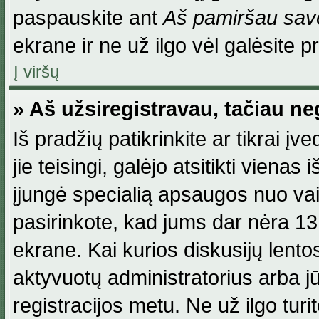
paspauskite ant
Aš pamiršau savo
ekrane ir ne už ilgo vėl galėsite pri
Į viršų
» Aš užsiregistravau, tačiau neg
Iš pradžių patikrinkite ar tikrai įv
jie teisingi, galėjo atsitikti viena
įjungė specialią apsaugos nuo va
pasirinkote, kad jums dar nėra 13
ekrane. Kai kurios diskusijų lentos
aktyvuotų administratorius arba jū
registracijos metu. Ne už ilgo turi