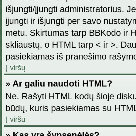
išjungti/įjungti administratorius. J
įjungti ir išjungti per savo nust
metu. Skirtumas tarp BBKodo ir H
skliaustų, o HTML tarp < ir >. Da
pasiekiamas iš pranešimo rašymo
Į viršų
» Ar galiu naudoti HTML?
Ne. Rašyti HTML kodų šioje disku
būdų, kuris pasiekiamas su HTML
Į viršų
» Kas yra šypsenėlės?