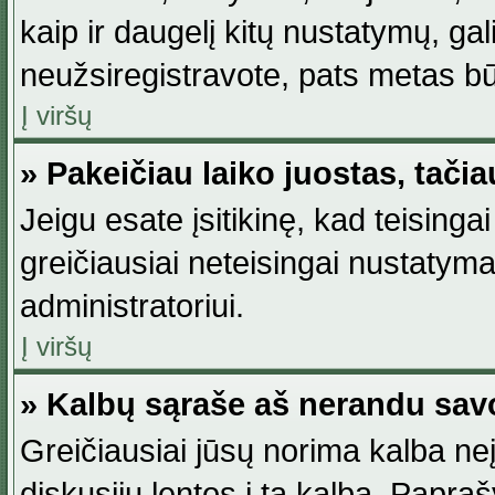
kaip ir daugelį kitų nustatymų, gali 
neužsiregistravote, pats metas būt
Į viršų
» Pakeičiau laiko juostas, tačia
Jeigu esate įsitikinę, kad teisingai
greičiausiai neteisingai nustatymas
administratoriui.
Į viršų
» Kalbų sąraše aš nerandu sav
Greičiausiai jūsų norima kalba neį
diskusijų lentos į tą kalbą. Papraš