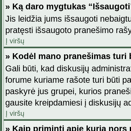
» Ką daro mygtukas “Išsaugot
Jis leidžia jums išsaugoti nebaig
pratęsti išsaugoto pranešimo rašy
Į viršų
» Kodėl mano pranešimas turi b
Gali būti, kad diskusijų administ
forume kuriame rašote turi būti pat
paskyrė jus grupei, kurios pranešim
gausite kreipdamiesi į diskusijų ad
Į viršų
» Kaip priminti apie kurią nor