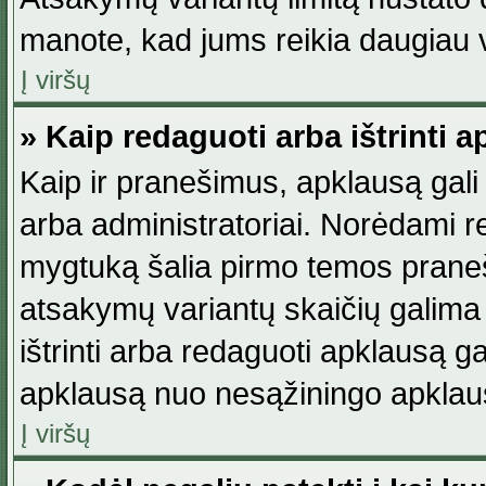
manote, kad jums reikia daugiau v
Į viršų
» Kaip redaguoti arba ištrinti 
Kaip ir pranešimus, apklausą gali 
arba administratoriai. Norėdami 
mygtuką šalia pirmo temos praneši
atsakymų variantų skaičių galima 
ištrinti arba redaguoti apklausą ga
apklausą nuo nesąžiningo apklaus
Į viršų