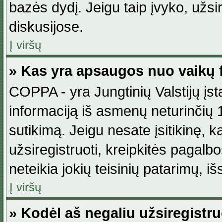
bazės dydį. Jeigu taip įvyko, užsir
diskusijose.
Į viršų
» Kas yra apsaugos nuo vaikų 
COPPA - yra Jungtinių Valstijų įst
informaciją iš asmenų neturinčių 1
sutikimą. Jeigu nesate įsitikinę, k
užsiregistruoti, kreipkitės pagalb
neteikia jokių teisinių patarimų, iš
Į viršų
» Kodėl aš negaliu užsiregistru