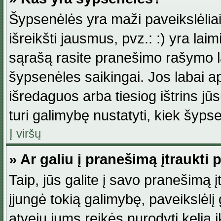
Šypsenėlės yra maži paveikslėlia
išreikšti jausmus, pvz.: :) yra lai
sąrašą rasite pranešimo rašymo la
šypsenėles saikingai. Jos labai 
išredaguos arba tiesiog ištrins jū
turi galimybę nustatyti, kiek šyp
Į viršų
» Ar galiu į pranešimą įtraukti 
Taip, jūs galite į savo pranešimą į
įjungė tokią galimybę, paveikslėlį g
atveju jums reikės nurodyti kelią i