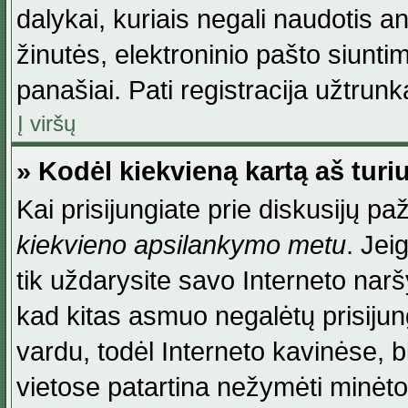
dalykai, kuriais negali naudotis an
žinutės, elektroninio pašto siunti
panašiai. Pati registracija užtrunka
Į viršų
» Kodėl kiekvieną kartą aš turiu
Kai prisijungiate prie diskusijų p
kiekvieno apsilankymo metu
. Jei
tik uždarysite savo Interneto na
kad kitas asmuo negalėtų prisiju
vardu, todėl Interneto kavinėse, b
vietose patartina nežymėti minėt