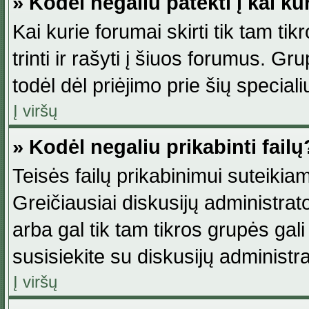
» Kodėl negaliu patekti į kai k
Kai kurie forumai skirti tik tam ti
trinti ir rašyti į šiuos forumus. G
todėl dėl priėjimo prie šių special
Į viršų
» Kodėl negaliu prikabinti failų
Teisės failų prikabinimui suteikia
Greičiausiai diskusijų administrato
arba gal tik tam tikros grupės gali 
susisiekite su diskusijų administra
Į viršų