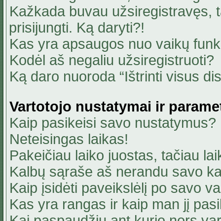
Kažkada buvau užsiregistravęs, ta
prisijungti. Ką daryti?!
Kas yra apsaugos nuo vaikų fun
Kodėl aš negaliu užsiregistruoti?
Ką daro nuoroda “Ištrinti visus di
Vartotojo nustatymai ir parame
Kaip pasikeisi savo nustatymus?
Neteisingas laikas!
Pakeičiau laiko juostas, tačiau lai
Kalbų sąraše aš nerandu savo ka
Kaip įsidėti paveikslėlį po savo v
Kas yra rangas ir kaip man jį pasi
Kai paspaudžiu ant kurio nors va