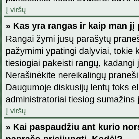
Į viršų
» Kas yra rangas ir kaip man jį 
Rangai žymi jūsų parašytų praneši
pažymimi ypatingi dalyviai, tokie 
tiesiogiai pakeisti rangų, kadangi 
Nerašinėkite nereikalingų praneš
Daugumoje diskusijų lentų toks e
administratoriai tiesiog sumažins
Į viršų
» Kai paspaudžiu ant kurio nor