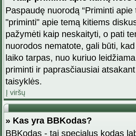
Paspaudę nuorodą “Priminti apie 
"priminti" apie temą kitiems disku
pažymėti kaip neskaityti, o pati t
nuorodos nematote, gali būti, ka
laiko tarpas, nuo kuriuo leidžiama
priminti ir paprasčiausiai atsakant į
taisyklės.
Į viršų
» Kas yra BBKodas?
BBKodas - tai specialus kodas la