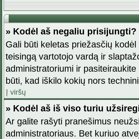
» Kodėl aš negaliu prisijungti?
Gali būti keletas priežasčių kodėl t
teisingą vartotojo vardą ir slaptažod
administratoriumi ir pasiteiraukite
būti, kad iškilo kokių nors technini
Į viršų
» Kodėl aš iš viso turiu užsireg
Ar galite rašyti pranešimus neužsi
administratoriaus. Bet kuriuo atv