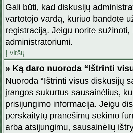
Gali būti, kad diskusijų administ
vartotojo vardą, kuriuo bandote užsi
registraciją. Jeigu norite sužinoti
administratoriumi.
Į viršų
» Ką daro nuoroda “Ištrinti vis
Nuoroda “Ištrinti visus diskusijų
įrangos sukurtus sausainėlius, ku
prisijungimo informacija. Jeigu disk
perskaitytų pranešimų sekimo funkc
arba atsijungimu, sausainėlių ištr