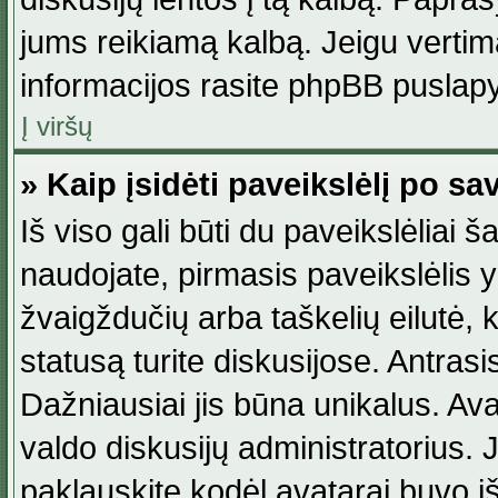
jums reikiamą kalbą. Jeigu vertim
informacijos rasite phpBB puslapy
Į viršų
» Kaip įsidėti paveikslėlį po s
Iš viso gali būti du paveikslėliai š
naudojate, pirmasis paveikslėlis y
žvaigždučių arba taškelių eilutė, 
statusą turite diskusijose. Antras
Dažniausiai jis būna unikalus. Avat
valdo diskusijų administratorius. J
paklauskite kodėl avatarai buvo iš