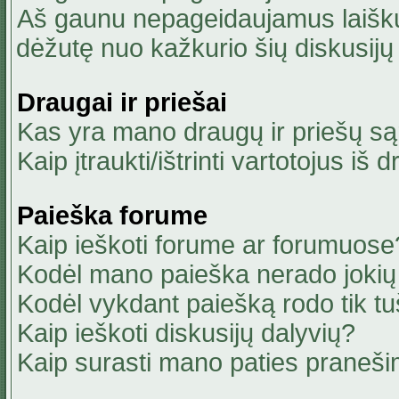
Aš gaunu nepageidaujamus laiškus
dėžutę nuo kažkurio šių diskusijų 
Draugai ir priešai
Kas yra mano draugų ir priešų są
Kaip įtraukti/ištrinti vartotojus i
Paieška forume
Kaip ieškoti forume ar forumuose
Kodėl mano paieška nerado jokių 
Kodėl vykdant paiešką rodo tik tu
Kaip ieškoti diskusijų dalyvių?
Kaip surasti mano paties praneši