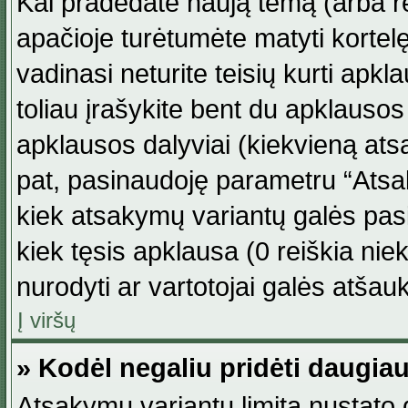
Kai pradedate naują temą (arba r
apačioje turėtumėte matyti kortel
vadinasi neturite teisių kurti apk
toliau įrašykite bent du apklauso
apklausos dalyviai (kiekvieną atsa
pat, pasinaudoję parametru “Atsaky
kiek atsakymų variantų galės pasi
kiek tęsis apklausa (0 reiškia niek
nurodyti ar vartotojai galės atšauk
Į viršų
» Kodėl negaliu pridėti daugi
Atsakymų variantų limitą nustato d