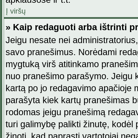
Į viršų
» Kaip redaguoti arba ištrinti 
Jeigu nesate nei administratorius, n
savo pranešimus. Norėdami reda
mygtuką virš atitinkamo pranešimo. 
nuo pranešimo parašymo. Jeigu ka
kartą po jo redagavimo apačioje m
parašyta kiek kartų pranešimas b
rodomas jeigu pranešimą redagavo
turi galimybę palikti žinutę, kodė
žinoti, kad paprasti vartotojai nega