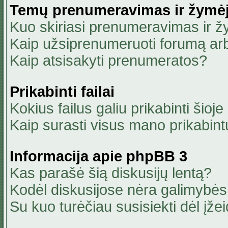
Temų prenumeravimas ir žymė
Kuo skiriasi prenumeravimas ir 
Kaip užsiprenumeruoti forumą ar
Kaip atsisakyti prenumeratos?
Prikabinti failai
Kokius failus galiu prikabinti šioje
Kaip surasti visus mano prikabint
Informacija apie phpBB 3
Kas parašė šią diskusijų lentą?
Kodėl diskusijose nėra galimybė
Su kuo turėčiau susisiekti dėl įžei