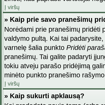
Į viršų
» Kaip prie savo pranešimų pri
Norėdami prie pranešimų pridėti par
valdymo pultą. Kai tai padarysite
varnelę šalia punkto
Pridėti para
pranešimų. Tai galite padaryti įj
tokiu atveju parašo pridėjimą gal
minėto punkto pranešimo rašymo
Į viršų
» Kaip sukurti apklausą?