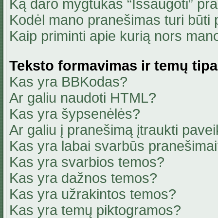
Ką daro mygtukas “Išsaugoti” pr
Kodėl mano pranešimas turi būti p
Kaip priminti apie kurią nors ma
Teksto formavimas ir temų tipa
Kas yra BBKodas?
Ar galiu naudoti HTML?
Kas yra šypsenėlės?
Ar galiu į pranešimą įtraukti pavei
Kas yra labai svarbūs pranešima
Kas yra svarbios temos?
Kas yra dažnos temos?
Kas yra užrakintos temos?
Kas yra temų piktogramos?