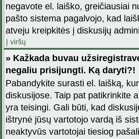
negavote el. laiško, greičiausiai 
pašto sistema pagalvojo, kad laiš
atveju kreipkitės į diskusijų admini
Į viršų
» Kažkada buvau užsiregistravęs
negaliu prisijungti. Ką daryti?!
Pabandykite surasti el. laišką, ku
diskusijose. Taip pat patikrinkite a
yra teisingi. Gali būti, kad diskus
ištrynė jūsų vartotojo vardą iš si
neaktyvūs vartotojai tiesiog paša