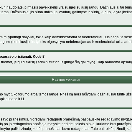
s, kurį naudojate, pirmasis paveikslėlis yra susijęs su jūsų rangu. Dažniausiai tai bū
ataras. Dažniausiai jis būna unikalus. Avatarų galimybę ir būdą, kuriuo jie yra įkeliam
i ypatingi dalyviai, tokie kaip administratoriai ar moderatoriai. Jūs negalite tiesi
gumoje diskusijų lentų toks elgesys yra netoleruojamas ir moderatoriai arba admin
paprašo prisijungti. Kodėl?
ir tik tuomet, jeigu diskusijų administratorius įjungė šią galimybę. Taip bandoma aps
Rašymo veiksmai
 mygtuko forumo arba temos lange. Prieš ką nors rašydami dažniausiai turite užsir
pklausose ir t.t.
i tik savo pranešimus. Norėdami redaguoti pranešimą paspauskite redagavimo mygtuką v
tą po jo redagavimo apačioje matysite nedidelį teksto bloką, kuriame bus parašyt
ybę palikti žinutę, kodėl pranešimas buvo redaguotas. Taip pat reikėtų žinoti, kad pa