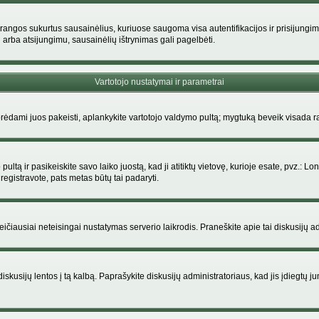
rangos sukurtus sausainėlius, kuriuose saugoma visa autentifikacijos ir prisijungimo i
 arba atsijungimu, sausainėlių ištrynimas gali pagelbėti.
Vartotojo nustatymai ir parametrai
dami juos pakeisti, aplankykite vartotojo valdymo pultą; mygtuką beveik visada ras
ltą ir pasikeiskite savo laiko juostą, kad ji atitiktų vietovę, kurioje esate, pvz.: Lon
siregistravote, pats metas būtų tai padaryti.
greičiausiai neteisingai nustatymas serverio laikrodis. Praneškite apie tai diskusijų ad
iskusijų lentos į tą kalbą. Paprašykite diskusijų administratoriaus, kad jis įdiegtų 