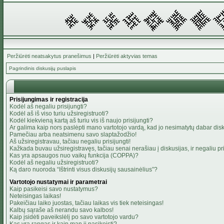
Peržiūrėti neatsakytus pranešimus
|
Peržiūrėti aktyvias temas
Pagrindinis diskusijų puslapis
Prisijungimas ir registracija
Kodėl aš negaliu prisijungti?
Kodėl aš iš viso turiu užsiregistruoti?
Kodėl kiekvieną kartą aš turiu vis iš naujo prisijungti?
Ar galima kaip nors paslėpti mano vartotojo vardą, kad jo nesimatytų dabar dis
Pamečiau arba neatsimenu savo slaptažodžio!
Aš užsiregistravau, tačiau negaliu prisijungti!
Kažkada buvau užsiregistravęs, tačiau senai nerašiau į diskusijas, ir negaliu pris
Kas yra apsaugos nuo vaikų funkcija (COPPA)?
Kodėl aš negaliu užsiregistruoti?
Ką daro nuoroda “Ištrinti visus diskusijų sausainėlius”?
Vartotojo nustatymai ir parametrai
Kaip pasikeisi savo nustatymus?
Neteisingas laikas!
Pakeičiau laiko juostas, tačiau laikas vis tiek neteisingas!
Kalbų sąraše aš nerandu savo kalbos!
Kaip įsidėti paveikslėlį po savo vartotojo vardu?