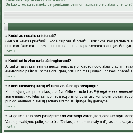
Kodėl diskusijose nėra galimybės X?
Su kuo turėčiau susisiekti dėl įžeidžiančios informacijos šioje diskusijų lentoje?
» Kodėl aš negaliu prisijungti?
Gali būti keletas priežasčių kodėl taip yra. Iš pradžių įsitikinkite, kad įvedėte tei
būti, kad iškilo kokių nors techninių bėdų ir puslapio savininkas turi jas ištaisyti.
Į viršų
» Kodėl aš iš viso turiu užsiregistruoti?
Ar galite rašyti pranešimus neužsiregistravę priklauso nuo diskusijų administrato
elektroninio pašto siuntimas draugam, prisijungimas į dalyvių grupes ir panašiai. 
Į viršų
» Kodėl kiekvieną kartą aš turiu vis iš naujo prisijungti?
Kai prisijungiate prie diskusijų pažymėkite varnelę ties
Prijungti mane automati
sumetimais, kad kitas asmuo negalėtų prisijungti iš jūsų kompiuterio pasinaudod
punkto, vadinasi diskusijų administratorius išjungė šią galimybę.
Į viršų
» Ar galima kaip nors paslėpti mano vartotojo vardą, kad jo nesimatytų dab
Vartotojo valdymo pulte, kortelėje “Diskusijų lentos nustatymai”, rasite nustaty
Į viršų