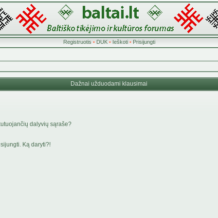
Registruotis
•
DUK
•
Ieškoti
•
Prisijungti
Dažnai užduodami klausimai
kutuojančių dalyvių sąraše?
ijungti. Ką daryti?!