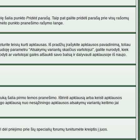
elę šalia punkto
Pridėti parašą
. Taip pat galite pridėti parašą prie visų rašomų
 minėto punkto pranešimo rašymo lange.
rite teisių kurti apklausas. Iš pradžių įrašykite apklausos pavadinimą, toliau
udoję parametru “Atsakymų variantų skaičius vartotojui”, galite nurodyti, kiek
dyti ar vartotojai galės atšaukti savo balsą ir dalyvauti apklausoje iš naujo.
uką šalia pirmo temos pranešimo. Ištrinti apklausą arba keisti apklausos
 saugo apklausą nuo nesąžiningo apklausos atsakymų variantų keitimo jai
l dėl priėjimo prie šių specialių forumų turėtumėte kreiptis į juos.