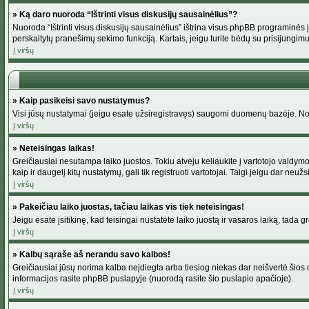
» Ką daro nuoroda “Ištrinti visus diskusijų sausainėlius”?
Nuoroda “Ištrinti visus diskusijų sausainėlius” ištrina visus phpBB programinės į
perskaitytų pranešimų sekimo funkciją. Kartais, jeigu turite bėdų su prisijungimu
Į viršų
» Kaip pasikeisi savo nustatymus?
Visi jūsų nustatymai (jeigu esate užsiregistravęs) saugomi duomenų bazėje. Norė
Į viršų
» Neteisingas laikas!
Greičiausiai nesutampa laiko juostos. Tokiu atveju keliaukite į vartotojo valdymo pu
kaip ir daugelį kitų nustatymų, gali tik registruoti vartotojai. Taigi jeigu dar neuž
Į viršų
» Pakeičiau laiko juostas, tačiau laikas vis tiek neteisingas!
Jeigu esate įsitikinę, kad teisingai nustatėte laiko juostą ir vasaros laiką, tada 
Į viršų
» Kalbų sąraše aš nerandu savo kalbos!
Greičiausiai jūsų norima kalba neįdiegta arba tiesiog niekas dar neišvertė šios d
informacijos rasite phpBB puslapyje (nuorodą rasite šio puslapio apačioje).
Į viršų