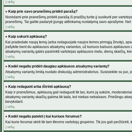
Į viršų
» Kaip prie savo pranešimų pridėti parašą?
Norėdami prie pranešimų pridėti parašą iš pradžių turite jį susikurti per vartot
pranešimų. Tai galite padaryti įjungę atitinkamą nustatymą savo aprašyme. Net 
Į viršų
» Kaip sukurti apklausą?
Kai pradedate naują temą (arba redaguojate naujos temos pirmąją žinutę), apačio
įrašykite bent du apklausos atsakymų variantus, už kuriuos balsuos apklausos dal
atsakymų variantų galės pasirinkti vartotojas apklausos metu, dienų skaičių, kiek
Į viršų
» Kodėl negaliu pridėti daugiau apklausos atsakymų variantų?
Atsakymų variantų limitą nustato diskusijų administratorius. Susisiekite su juo,
Į viršų
» Kaip redaguoti arba ištrinti apklausą?
Kaip ir pranešimus, apklausą gali redaguoti tik tas, kuris ją sukūrė, moderator
atsakymų variantų skaičių galima tik tada, kol niekas nebalsavo. Priešingu atve
bevykstant.
Į viršų
» Kodėl negaliu patekti į kai kuriuos forumus?
Kai kurie forumai skirti tik tam tikroms vartotojų grupėms. Tik jos gali peržiūrėti,
Į viršų