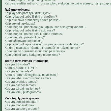
Kas yra rangas ir kaip man jį pasikeisti?
Kai paspaudžiu ant kurio nors vartotojo elektroninio pašto adreso, manęs papra
Rašymo veiksmai
Kaip ką nors parašyti į diskusijas?
Kaip redaguoti arba ištrinti pranešimą?
Kaip prie savo pranešimų pridėti parašą?
Kaip sukurti apklausą?
Kodėl negaliu pridėti daugiau apklausos atsakymų variantų?
Kaip redaguoti arba ištrinti apklausą?
Kodėl negaliu patekti į kai kuriuos forumus?
Kodėl negaliu prikabinti failų?
Kodėl aš gavau perspėjimą?
Kaip raportuoti apie neteisingus pranešimus moderatoriui?
Ką daro mygtukas “Išsaugoti” pranešimo rašymo lange?
Kodėl mano pranešimas turi būti patvirtintas?
Kaip priminti apie kurią nors mano temą?
Teksto formavimas ir temų tipai
Kas yra BBKodas?
Ar galiu naudoti HTML?
Kas yra šypsenėlės?
Ar galiu į pranešimą įtraukti paveikslėlį?
Kas yra labai svarbūs pranešimai?
Kas yra svarbios temos?
Kas yra dažnos temos?
Kas yra užrakintos temos?
Kas yra temų piktogramos?
Vartotojų lygiai ir grupės
Kas yra administratoriai?
Kas yra moderatoriai?
Kas yra vartotojų grupės?