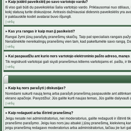
» Kaip įsidėti paveikslėlį po savo vartotojo vardu?
Iš viso gali būti du paveikslėliai šalia vartotojo vardo. Priklausomai nuo stiliau
kokį statusą turite diskusijose. Antrasis dažniausiai didesnis paveikslėlis yra av
ir paklauskite kodėl avatarai buvo išjungti.
Į viršų
» Kas yra rangas ir kaip man jį pasikeisti?
Rangai žymi jūsų parašytų pranešimų skaičių. Taip pat specialiais rangais pažymim
Nerašinėkite nereikalingų pranešimų vien tam, kad pakeltumėte savo rangą. Dau
Į viršų
» Kai paspaudžiu ant kurio nors vartotojo elektroninio pašto adreso, manęs 
Tik registruoti vartotojai gali siųsti pranešimus kitiems vartotojams el. paštu, 
Į viršų
» Kaip ką nors parašyti į diskusijas?
Norėdami sukurti naują temą arba parašyti pranešimą paspauskite ant atitinkamo
ekrano apačioje. Pavyzdžiui: Jūs galite kurti naujas temas, Jūs galite dalyvauti a
Į viršų
» Kaip redaguoti arba ištrinti pranešimą?
Jeigu nesate nei administratorius, nei moderatorius, galite redaguoti ir ištrint
pranešimo parašymo. Jeigu kas nors jau atsakė į jūsų pranešimą, kiekvieną kar
jeigu pranešimą redagavo moderatorius arba administratorius, tačiau jie turi galim