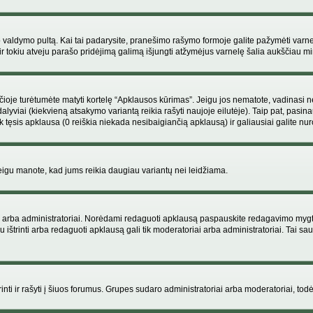
ojo valdymo pultą. Kai tai padarysite, pranešimo rašymo formoje galite pažymėti varn
ir tokiu atveju parašo pridėjimą galimą išjungti atžymėjus varnelę šalia aukščiau
je turėtumėte matyti kortelę “Apklausos kūrimas”. Jeigu jos nematote, vadinasi netu
yviai (kiekvieną atsakymo variantą reikia rašyti naujoje eilutėje). Taip pat, pasina
 tęsis apklausa (0 reiškia niekada nesibaigiančią apklausą) ir galiausiai galite nuro
 jeigu manote, kad jums reikia daugiau variantų nei leidžiama.
iai arba administratoriai. Norėdami redaguoti apklausą paspauskite redagavimo mygt
ju ištrinti arba redaguoti apklausą gali tik moderatoriai arba administratoriai. Tai
 trinti ir rašyti į šiuos forumus. Grupes sudaro administratoriai arba moderatoriai, todė