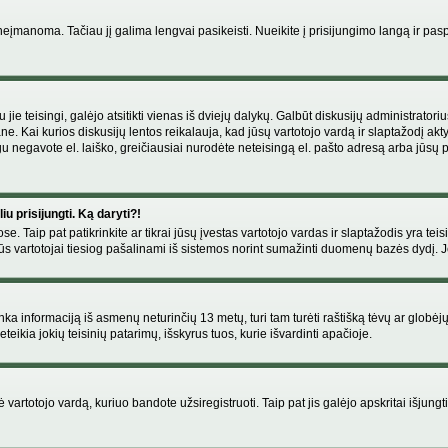
manoma. Tačiau jį galima lengvai pasikeisti. Nueikite į prisijungimo langą ir pas
eigu jie teisingi, galėjo atsitikti vienas iš dviejų dalykų. Galbūt diskusijų administr
e. Kai kurios diskusijų lentos reikalauja, kad jūsų vartotojo vardą ir slaptažodį akt
Jeigu negavote el. laiško, greičiausiai nurodėte neteisingą el. pašto adresą arba jūsų
u prisijungti. Ką daryti?!
se. Taip pat patikrinkite ar tikrai jūsų įvestas vartotojo vardas ir slaptažodis yra teis
s vartotojai tiesiog pašalinami iš sistemos norint sumažinti duomenų bazės dydį. Jeig
enka informaciją iš asmenų neturinčių 13 metų, turi tam turėti raštišką tėvų ar globėj
eikia jokių teisinių patarimų, išskyrus tuos, kurie išvardinti apačioje.
artotojo vardą, kuriuo bandote užsiregistruoti. Taip pat jis galėjo apskritai išjungti 