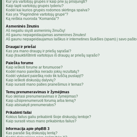
Kur yra vartotojų grupės ir kaip prie jų prisijungti?
Kaip tapti vartotojų grupės lyderiu?
Kodėl kai kurios grupės rodomos skirtinga spalva?
Kas yra “Pagrindinė vartotojų grupė”?
Ką reiškia nuoroda “Komanda”?
Asmeninės žinutės
Aš negaliu siųsti asmeninių žinučių!
Aš gaunu nepageidaujamas asmenines žinutes!
Aš gaunu nepageidaujamus laiškus ir internetines šiukšles (spam) į savo pašto 
Draugai ir priešai
Kas yra mano draugų ir priešų sąrašai?
Kaip įtraukti/ištrinti vartotojus iš draugų ar priešų sąrašo?
Paieška forume
Kaip ieškoti forume ar forumuose?
Kodėl mano paieška nerado jokių rezultatų?
Kodėl vykdant paiešką rodo tik tuščią puslapį!?
Kaip ieškoti diskusijų dalyvių?
Kaip surasti mano paties pranešimus ir temas?
Temų prenumeravimas ir žymėjimas
Kuo skiriasi prenumeravimas ir žymėjimas?
Kaip užsiprenumeruoti forumą arba temą?
Kaip atsisakyti prenumeratos?
Prikabinti failai
Kokius failus galiu prikabinti šioje diskusijų lentoje?
Kaip surasti visus mano prikabintus failus?
Informacija apie phpBB 3
Kas parašė šią diskusijų lentą?