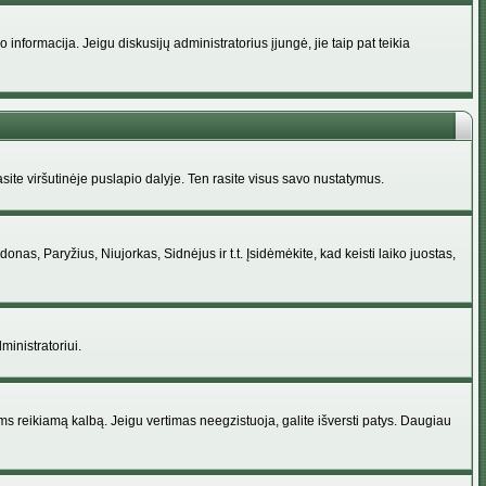
nformacija. Jeigu diskusijų administratorius įjungė, jie taip pat teikia
ite viršutinėje puslapio dalyje. Ten rasite visus savo nustatymus.
donas, Paryžius, Niujorkas, Sidnėjus ir t.t. Įsidėmėkite, kad keisti laiko juostas,
ministratoriui.
jums reikiamą kalbą. Jeigu vertimas neegzistuoja, galite išversti patys. Daugiau