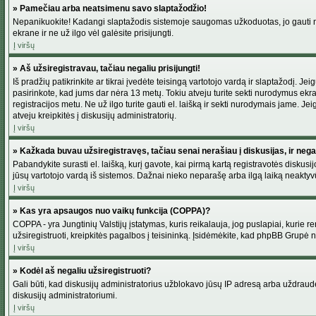
» Pamečiau arba neatsimenu savo slaptažodžio!
Nepanikuokite! Kadangi slaptažodis sistemoje saugomas užkoduotas, jo gauti neį
ekrane ir ne už ilgo vėl galėsite prisijungti.
Į viršų
» Aš užsiregistravau, tačiau negaliu prisijungti!
Iš pradžių patikrinkite ar tikrai įvedėte teisingą vartotojo vardą ir slaptažodį. J
pasirinkote, kad jums dar nėra 13 metų. Tokiu atveju turite sekti nurodymus ekran
registracijos metu. Ne už ilgo turite gauti el. laišką ir sekti nurodymais jame. 
atveju kreipkitės į diskusijų administratorių.
Į viršų
» Kažkada buvau užsiregistravęs, tačiau senai nerašiau į diskusijas, ir negali
Pabandykite surasti el. laišką, kurį gavote, kai pirmą kartą registravotės diskusijo
jūsų vartotojo vardą iš sistemos. Dažnai nieko neparašę arba ilgą laiką neaktyvū
Į viršų
» Kas yra apsaugos nuo vaikų funkcija (COPPA)?
COPPA - yra Jungtinių Valstijų įstatymas, kuris reikalauja, jog puslapiai, kurie r
užsiregistruoti, kreipkitės pagalbos į teisininką. Įsidėmėkite, kad phpBB Grupė net
Į viršų
» Kodėl aš negaliu užsiregistruoti?
Gali būti, kad diskusijų administratorius užblokavo jūsų IP adresą arba uždraudė v
diskusijų administratoriumi.
Į viršų