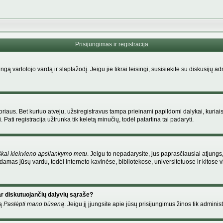
Prisijungimas ir registracija
singą vartotojo vardą ir slaptažodį. Jeigu jie tikrai teisingi, susisiekite su diskusijų 
riaus. Bet kuriuo atveju, užsiregistravus tampa prieinami papildomi dalykai, kuriais
Pati registracija užtrunka tik keletą minučių, todėl patartina tai padaryti.
škai kiekvieno apsilankymo metu
. Jeigu to nepadarysite, jus paprasčiausiai atjung
amas jūsų vardu, todėl Interneto kavinėse, bibliotekose, universitetuose ir kitose
ar diskutuojančių dalyvių sąraše?
mą
Paslėpti mano būseną
. Jeigu jį įjungsite apie jūsų prisijungimus žinos tik administ