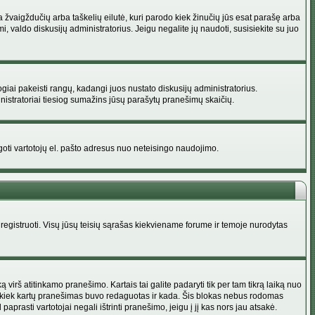
na žvaigždučių arba taškelių eilutė, kuri parodo kiek žinučių jūs esat parašę arba
i, valdo diskusijų administratorius. Jeigu negalite jų naudoti, susisiekite su juo
ogiai pakeisti rangų, kadangi juos nustato diskusijų administratorius.
istratoriai tiesiog sumažins jūsų parašytų pranešimų skaičių.
augoti vartotojų el. pašto adresus nuo neteisingo naudojimo.
egistruoti. Visų jūsų teisių sąrašas kiekviename forume ir temoje nurodytas
irš atitinkamo pranešimo. Kartais tai galite padaryti tik per tam tikrą laiką nuo
a kiek kartų pranešimas buvo redaguotas ir kada. Šis blokas nebus rodomas
prasti vartotojai negali ištrinti pranešimo, jeigu į jį kas nors jau atsakė.