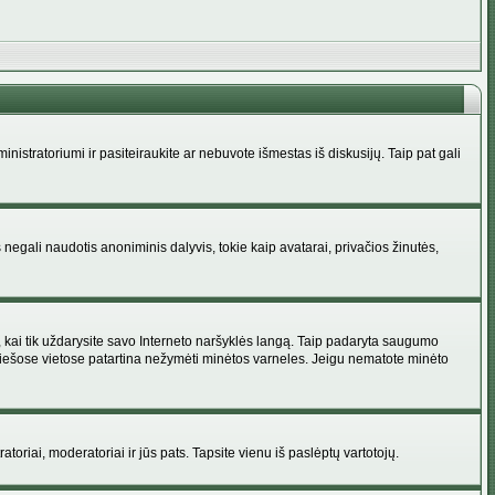
administratoriumi ir pasiteiraukite ar nebuvote išmestas iš diskusijų. Taip pat gali
 negali naudotis anoniminis dalyvis, tokie kaip avatarai, privačios žinutės,
s, kai tik uždarysite savo Interneto naršyklės langą. Taip padaryta saugumo
 viešose vietose patartina nežymėti minėtos varneles. Jeigu nematote minėto
ratoriai, moderatoriai ir jūs pats. Tapsite vienu iš paslėptų vartotojų.