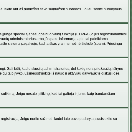
pauskite ant
Aš pamiršau savo slaptažodį
nuorodos. Toliau sekite nurodymus
atorius įjungė specialią apsaugos nuo vaikų funkciją (COPPA), o jūs registruodamiesi
yvuotų administratorius arba jūs pats. Informacija apie tai pateikiama
 pašto sistema pagalvojo, kad laiškas yra internetinė šiukšlė (spam). Priešingu
ingi. Gali būti, kad diskusijų administratorius, dėl kokių nors priežasčių, ištrynė
u taip įvyko, užsiregistruokite iš naujo ir aktyviau dalyvaukite diskusijose.
ų sutikimą. Jeigu nesate įsitikinę, kad tai galioja ir jums, kaip bandančiam
registraciją. Jeigu norite sužinoti, kodėl taip buvo padaryta, susisiekite su