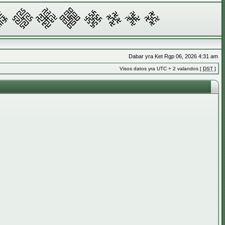
Dabar yra Ket Rgp 06, 2026 4:31 am
Visos datos yra UTC + 2 valandos [
DST
]