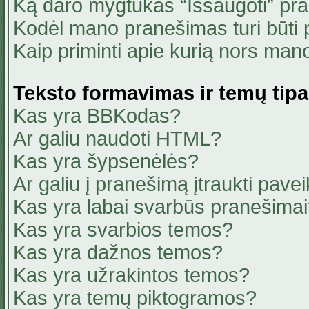
Ką daro mygtukas “Išsaugoti” pr
Kodėl mano pranešimas turi būti p
Kaip priminti apie kurią nors ma
Teksto formavimas ir temų tipa
Kas yra BBKodas?
Ar galiu naudoti HTML?
Kas yra šypsenėlės?
Ar galiu į pranešimą įtraukti pavei
Kas yra labai svarbūs pranešima
Kas yra svarbios temos?
Kas yra dažnos temos?
Kas yra užrakintos temos?
Kas yra temų piktogramos?