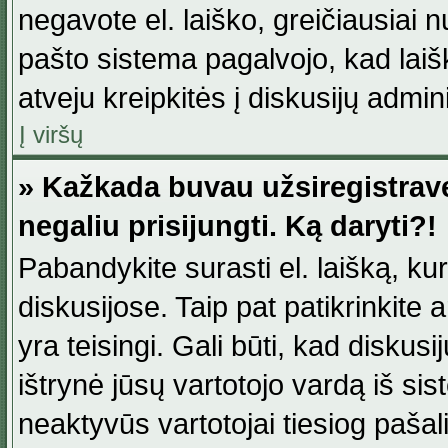
negavote el. laiško, greičiausiai 
pašto sistema pagalvojo, kad laiš
atveju kreipkitės į diskusijų admini
Į viršų
» Kažkada buvau užsiregistravęs
negaliu prisijungti. Ką daryti?!
Pabandykite surasti el. laišką, ku
diskusijose. Taip pat patikrinkite a
yra teisingi. Gali būti, kad diskus
ištrynė jūsų vartotojo vardą iš si
neaktyvūs vartotojai tiesiog paša