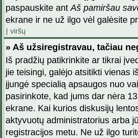
paspauskite ant
Aš pamiršau savo
ekrane ir ne už ilgo vėl galėsite pri
Į viršų
» Aš užsiregistravau, tačiau neg
Iš pradžių patikrinkite ar tikrai įv
jie teisingi, galėjo atsitikti viena
įjungė specialią apsaugos nuo va
pasirinkote, kad jums dar nėra 13
ekrane. Kai kurios diskusijų lentos
aktyvuotų administratorius arba jū
registracijos metu. Ne už ilgo turi