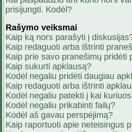
prisijungti. Kodėl?
Rašymo veiksmai
Kaip ką nors parašyti į diskusijas
Kaip redaguoti arba ištrinti pran
Kaip prie savo pranešimų pridėti
Kaip sukurti apklausą?
Kodėl negaliu pridėti daugiau ap
Kaip redaguoti arba ištrinti apkla
Kodėl negaliu patekti į kai kuriu
Kodėl negaliu prikabinti failų?
Kodėl aš gavau perspėjimą?
Kaip raportuoti apie neteisingus