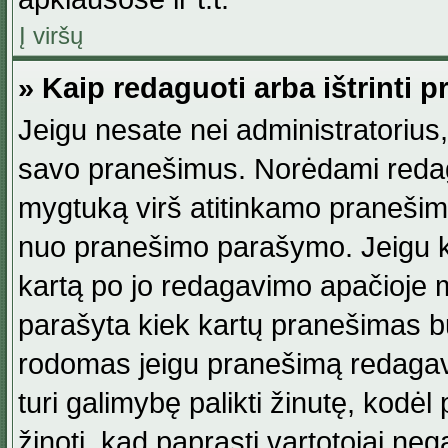
Į viršų
» Kaip redaguoti arba ištrinti 
Jeigu nesate nei administratorius, n
savo pranešimus. Norėdami reda
mygtuką virš atitinkamo pranešimo. 
nuo pranešimo parašymo. Jeigu ka
kartą po jo redagavimo apačioje m
parašyta kiek kartų pranešimas b
rodomas jeigu pranešimą redagavo
turi galimybę palikti žinutę, kodė
žinoti, kad paprasti vartotojai nega