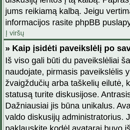
jums reikiamą kalbą. Jeigu vertim
informacijos rasite phpBB puslapy
Į viršų
» Kaip įsidėti paveikslėlį po s
Iš viso gali būti du paveikslėliai š
naudojate, pirmasis paveikslėlis y
žvaigždučių arba taškelių eilutė, 
statusą turite diskusijose. Antras
Dažniausiai jis būna unikalus. Avat
valdo diskusijų administratorius. J
paklauskite kodėl avatarai buvo iš