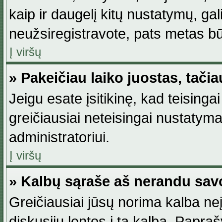
kaip ir daugelį kitų nustatymų, gali 
neužsiregistravote, pats metas būt
Į viršų
» Pakeičiau laiko juostas, tačia
Jeigu esate įsitikinę, kad teisingai
greičiausiai neteisingai nustatymas
administratoriui.
Į viršų
» Kalbų sąraše aš nerandu sav
Greičiausiai jūsų norima kalba neį
diskusijų lentos į tą kalbą. Papraš