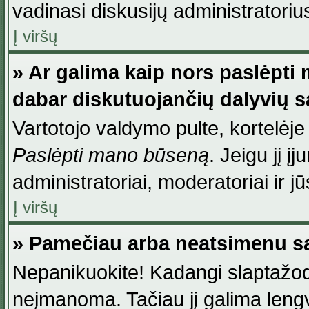
vadinasi diskusijų administratoriu
Į viršų
» Ar galima kaip nors paslėpti
dabar diskutuojančių dalyvių 
Vartotojo valdymo pulte, kortelėje
Paslėpti mano būseną
. Jeigu jį į
administratoriai, moderatoriai ir j
Į viršų
» Pamečiau arba neatsimenu sa
Nepanikuokite! Kadangi slaptažod
neįmanoma. Tačiau jį galima lengva