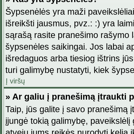
Šypsenėlės yra maži paveikslėlia
išreikšti jausmus, pvz.: :) yra lai
sąrašą rasite pranešimo rašymo la
šypsenėles saikingai. Jos labai 
išredaguos arba tiesiog ištrins jū
turi galimybę nustatyti, kiek šyp
Į viršų
» Ar galiu į pranešimą įtraukti 
Taip, jūs galite į savo pranešimą į
įjungė tokią galimybę, paveikslėlį g
atveju jums reikės nurodyti kelią i