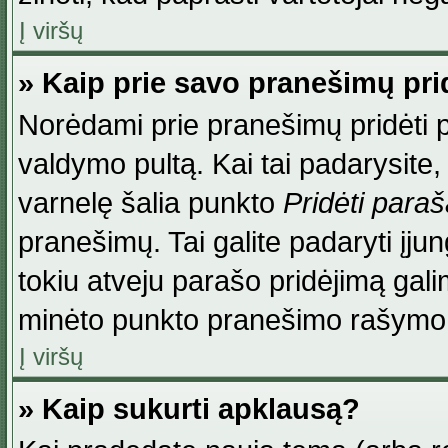
Į viršų
» Kaip prie savo pranešimų pri
Norėdami prie pranešimų pridėti par
valdymo pultą. Kai tai padarysite
varnelę šalia punkto
Pridėti para
pranešimų. Tai galite padaryti įj
tokiu atveju parašo pridėjimą gal
minėto punkto pranešimo rašymo
Į viršų
» Kaip sukurti apklausą?