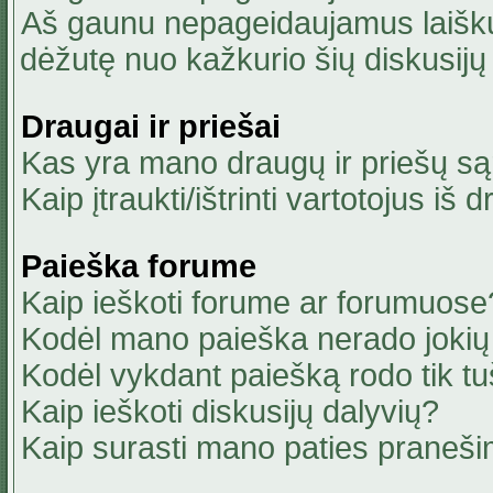
Aš gaunu nepageidaujamus laiškus
dėžutę nuo kažkurio šių diskusijų 
Draugai ir priešai
Kas yra mano draugų ir priešų są
Kaip įtraukti/ištrinti vartotojus i
Paieška forume
Kaip ieškoti forume ar forumuose
Kodėl mano paieška nerado jokių 
Kodėl vykdant paiešką rodo tik tu
Kaip ieškoti diskusijų dalyvių?
Kaip surasti mano paties praneši