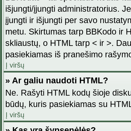
išjungti/įjungti administratorius. J
įjungti ir išjungti per savo nust
metu. Skirtumas tarp BBKodo ir H
skliaustų, o HTML tarp < ir >. Da
pasiekiamas iš pranešimo rašymo
Į viršų
» Ar galiu naudoti HTML?
Ne. Rašyti HTML kodų šioje disku
būdų, kuris pasiekiamas su HTML
Į viršų
» Kas yra šypsenėlės?