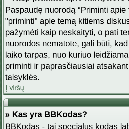
Paspaudę nuorodą “Priminti apie 
"priminti" apie temą kitiems disku
pažymėti kaip neskaityti, o pati t
nuorodos nematote, gali būti, ka
laiko tarpas, nuo kuriuo leidžiama
priminti ir paprasčiausiai atsakant į
taisyklės.
Į viršų
» Kas yra BBKodas?
BBKodas - tai specialus kodas la