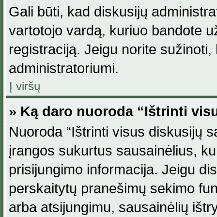
Gali būti, kad diskusijų administ
vartotojo vardą, kuriuo bandote užsi
registraciją. Jeigu norite sužinoti
administratoriumi.
Į viršų
» Ką daro nuoroda “Ištrinti vis
Nuoroda “Ištrinti visus diskusijų
įrangos sukurtus sausainėlius, ku
prisijungimo informacija. Jeigu disk
perskaitytų pranešimų sekimo funkc
arba atsijungimu, sausainėlių ištr