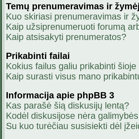
Temų prenumeravimas ir žymė
Kuo skiriasi prenumeravimas ir 
Kaip užsiprenumeruoti forumą ar
Kaip atsisakyti prenumeratos?
Prikabinti failai
Kokius failus galiu prikabinti šioje
Kaip surasti visus mano prikabint
Informacija apie phpBB 3
Kas parašė šią diskusijų lentą?
Kodėl diskusijose nėra galimybė
Su kuo turėčiau susisiekti dėl įžei