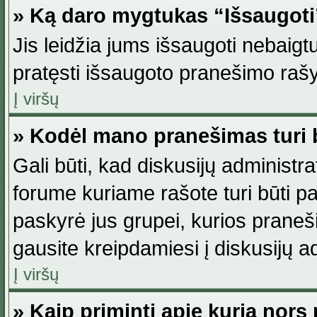
» Ką daro mygtukas “Išsaugot
Jis leidžia jums išsaugoti nebaig
pratęsti išsaugoto pranešimo rašy
Į viršų
» Kodėl mano pranešimas turi b
Gali būti, kad diskusijų administ
forume kuriame rašote turi būti pat
paskyrė jus grupei, kurios pranešim
gausite kreipdamiesi į diskusijų ad
Į viršų
» Kaip priminti apie kurią nor