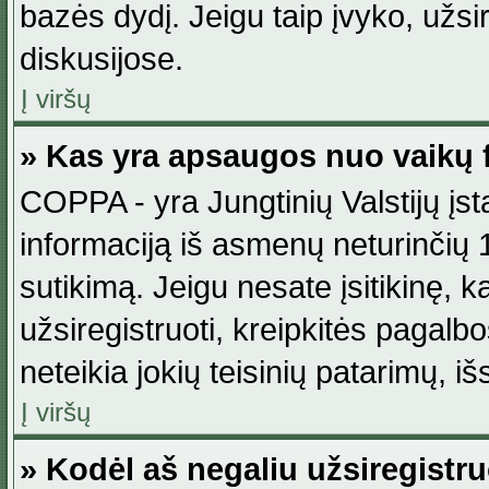
bazės dydį. Jeigu taip įvyko, užsir
diskusijose.
Į viršų
» Kas yra apsaugos nuo vaikų 
COPPA - yra Jungtinių Valstijų įst
informaciją iš asmenų neturinčių 1
sutikimą. Jeigu nesate įsitikinę, k
užsiregistruoti, kreipkitės pagalb
neteikia jokių teisinių patarimų, iš
Į viršų
» Kodėl aš negaliu užsiregistru