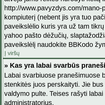
http://www.pavyzdys.com/mano-pave
kompiuterį (nebent jis yra tuo pačiu
paveikslėlio kuris yra už tam tikr
yahoo pašto dėžučių, slaptažodžia
paveikslėlį naudokite BBKodo žym
Į viršų
» Kas yra labai svarbūs praneš
Labai svarbiuose pranešimuose būn
stenkitės juos perskaityti. Jie bus
valdymo pulte. Teises rašyti labai
administratorius.