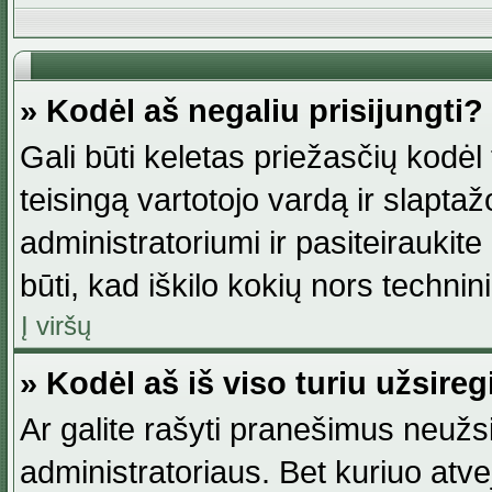
» Kodėl aš negaliu prisijungti?
Gali būti keletas priežasčių kodėl t
teisingą vartotojo vardą ir slaptažod
administratoriumi ir pasiteiraukite
būti, kad iškilo kokių nors technini
Į viršų
» Kodėl aš iš viso turiu užsireg
Ar galite rašyti pranešimus neužsi
administratoriaus. Bet kuriuo atv