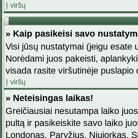
Į viršų
» Kaip pasikeisi savo nustaty
Visi jūsų nustatymai (jeigu esat
Norėdami juos pakeisti, aplankyki
visada rasite viršutinėje puslapio
Į viršų
» Neteisingas laikas!
Greičiausiai nesutampa laiko juost
pultą ir pasikeiskite savo laiko juos
Londonas, Paryžius, Niujorkas, Sidn