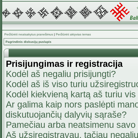
Peržiūrėti neatsakytus pranešimus
|
Peržiūrėti aktyvias temas
Pagrindinis diskusijų puslapis
Prisijungimas ir registracija
Kodėl aš negaliu prisijungti?
Kodėl aš iš viso turiu užsiregistru
Kodėl kiekvieną kartą aš turiu vis 
Ar galima kaip nors paslėpti mano
diskutuojančių dalyvių sąraše?
Pamečiau arba neatsimenu savo 
Aš užsiregistravau, tačiau negaliu 