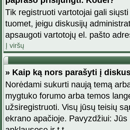
paprašo prisijungti. Kodėl?
Tik registruoti vartotojai gali siųs
tuomet, jeigu diskusijų administr
apsaugoti vartotojų el. pašto adr
Į viršų
» Kaip ką nors parašyti į disku
Norėdami sukurti naują temą arba
mygtuko forumo arba temos lange.
užsiregistruoti. Visų jūsų teisių
ekrano apačioje. Pavyzdžiui: Jūs g
apklausose ir t.t.