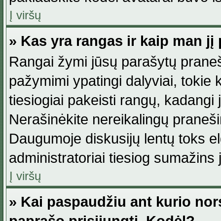
Į viršų
» Kas yra rangas ir kaip man jį 
Rangai žymi jūsų parašytų praneši
pažymimi ypatingi dalyviai, tokie 
tiesiogiai pakeisti rangų, kadangi 
Nerašinėkite nereikalingų praneš
Daugumoje diskusijų lentų toks e
administratoriai tiesiog sumažins
Į viršų
» Kai paspaudžiu ant kurio nor