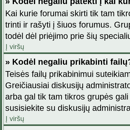
» Kodėl negaliu patekti į kai k
Kai kurie forumai skirti tik tam ti
trinti ir rašyti į šiuos forumus. G
todėl dėl priėjimo prie šių special
Į viršų
» Kodėl negaliu prikabinti failų
Teisės failų prikabinimui suteikia
Greičiausiai diskusijų administrato
arba gal tik tam tikros grupės gali 
susisiekite su diskusijų administra
Į viršų