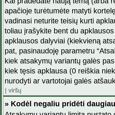
Kai pradedate naują temą (arba r
apačioje turėtumėte matyti kortel
vadinasi neturite teisių kurti apk
toliau įrašykite bent du apklauso
apklausos dalyviai (kiekvieną atsa
pat, pasinaudoję parametru “Atsaky
kiek atsakymų variantų galės pasi
kiek tęsis apklausa (0 reiškia niek
nurodyti ar vartotojai galės atšauk
Į viršų
» Kodėl negaliu pridėti daugi
Atsakymų variantų limitą nustato d