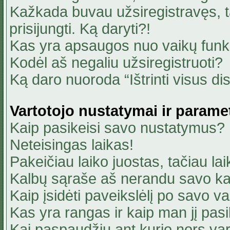
Kažkada buvau užsiregistravęs, ta
prisijungti. Ką daryti?!
Kas yra apsaugos nuo vaikų fun
Kodėl aš negaliu užsiregistruoti?
Ką daro nuoroda “Ištrinti visus di
Vartotojo nustatymai ir parame
Kaip pasikeisi savo nustatymus?
Neteisingas laikas!
Pakeičiau laiko juostas, tačiau lai
Kalbų sąraše aš nerandu savo ka
Kaip įsidėti paveikslėlį po savo v
Kas yra rangas ir kaip man jį pasi
Kai paspaudžiu ant kurio nors va