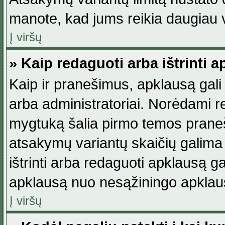
manote, kad jums reikia daugiau v
Į viršų
» Kaip redaguoti arba ištrinti 
Kaip ir pranešimus, apklausą gali 
arba administratoriai. Norėdami 
mygtuką šalia pirmo temos praneši
atsakymų variantų skaičių galima 
ištrinti arba redaguoti apklausą ga
apklausą nuo nesąžiningo apklaus
Į viršų