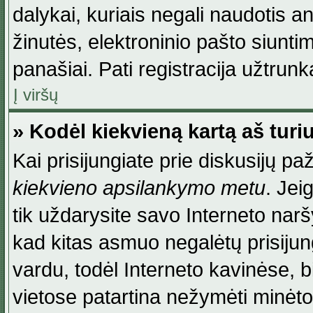
dalykai, kuriais negali naudotis an
žinutės, elektroninio pašto siunti
panašiai. Pati registracija užtrunka
Į viršų
» Kodėl kiekvieną kartą aš turiu
Kai prisijungiate prie diskusijų p
kiekvieno apsilankymo metu
. Jei
tik uždarysite savo Interneto na
kad kitas asmuo negalėtų prisiju
vardu, todėl Interneto kavinėse, b
vietose patartina nežymėti minėt