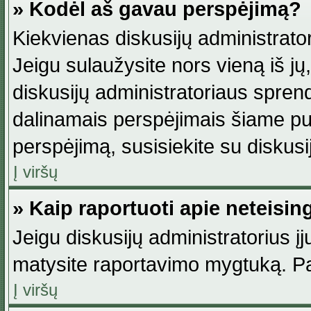
» Kodėl aš gavau perspėjimą?
Kiekvienas diskusijų administrator
Jeigu sulaužysite nors vieną iš jų,
diskusijų administratoriaus spre
dalinamais perspėjimais šiame pus
perspėjimą, susisiekite su diskusi
Į viršų
» Kaip raportuoti apie neteisi
Jeigu diskusijų administratorius į
matysite raportavimo mygtuką. Pa
Į viršų