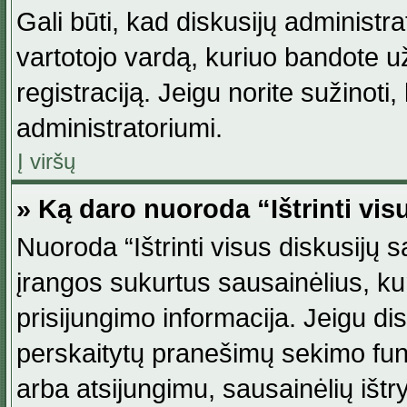
Gali būti, kad diskusijų administ
vartotojo vardą, kuriuo bandote užsi
registraciją. Jeigu norite sužinoti
administratoriumi.
Į viršų
» Ką daro nuoroda “Ištrinti vis
Nuoroda “Ištrinti visus diskusijų
įrangos sukurtus sausainėlius, ku
prisijungimo informacija. Jeigu disk
perskaitytų pranešimų sekimo funkc
arba atsijungimu, sausainėlių ištr