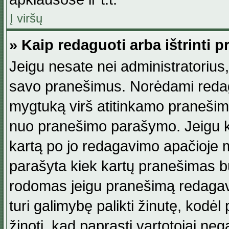
Į viršų
» Kaip redaguoti arba ištrinti 
Jeigu nesate nei administratorius, n
savo pranešimus. Norėdami reda
mygtuką virš atitinkamo pranešimo. 
nuo pranešimo parašymo. Jeigu ka
kartą po jo redagavimo apačioje m
parašyta kiek kartų pranešimas b
rodomas jeigu pranešimą redagavo
turi galimybę palikti žinutę, kodė
žinoti, kad paprasti vartotojai nega