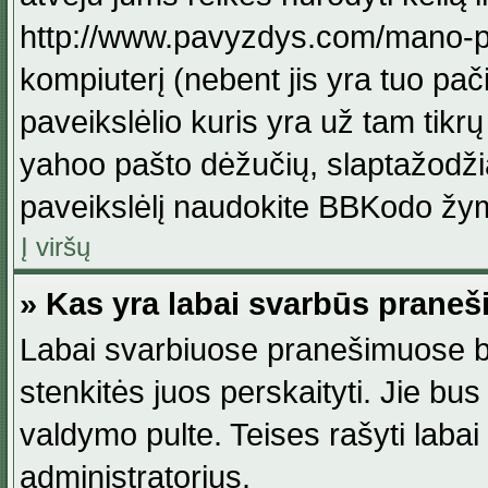
http://www.pavyzdys.com/mano-pave
kompiuterį (nebent jis yra tuo pačiu
paveikslėlio kuris yra už tam tikr
yahoo pašto dėžučių, slaptažodžia
paveikslėlį naudokite BBKodo žym
Į viršų
» Kas yra labai svarbūs praneš
Labai svarbiuose pranešimuose būn
stenkitės juos perskaityti. Jie bus
valdymo pulte. Teises rašyti labai
administratorius.