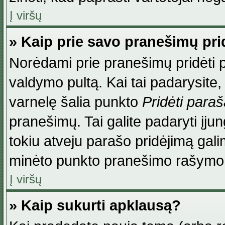
Į viršų
» Kaip prie savo pranešimų pri
Norėdami prie pranešimų pridėti par
valdymo pultą. Kai tai padarysite
varnelę šalia punkto
Pridėti para
pranešimų. Tai galite padaryti įj
tokiu atveju parašo pridėjimą gal
minėto punkto pranešimo rašymo
Į viršų
» Kaip sukurti apklausą?