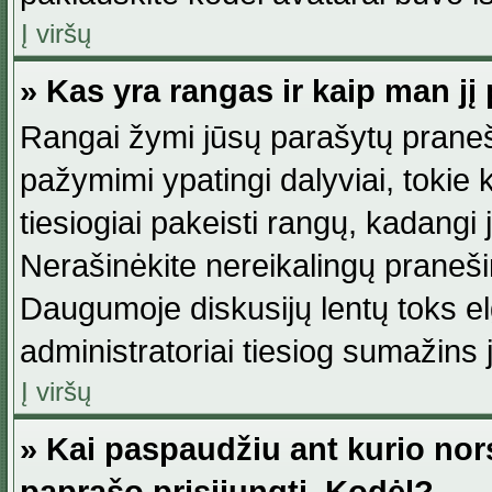
Į viršų
» Kas yra rangas ir kaip man jį 
Rangai žymi jūsų parašytų praneši
pažymimi ypatingi dalyviai, tokie 
tiesiogiai pakeisti rangų, kadangi 
Nerašinėkite nereikalingų praneš
Daugumoje diskusijų lentų toks e
administratoriai tiesiog sumažins
Į viršų
» Kai paspaudžiu ant kurio nor