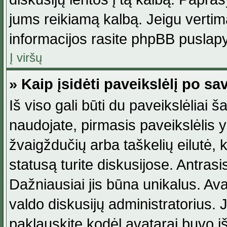
jums reikiamą kalbą. Jeigu vertim
informacijos rasite phpBB puslapy
Į viršų
» Kaip įsidėti paveikslėlį po s
Iš viso gali būti du paveikslėliai š
naudojate, pirmasis paveikslėlis y
žvaigždučių arba taškelių eilutė, 
statusą turite diskusijose. Antras
Dažniausiai jis būna unikalus. Avat
valdo diskusijų administratorius. J
paklauskite kodėl avatarai buvo iš