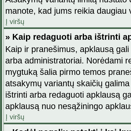
manote, kad jums reikia daugiau v
Į viršų
» Kaip redaguoti arba ištrinti 
Kaip ir pranešimus, apklausą gali 
arba administratoriai. Norėdami 
mygtuką šalia pirmo temos praneši
atsakymų variantų skaičių galima 
ištrinti arba redaguoti apklausą ga
apklausą nuo nesąžiningo apklaus
Į viršų