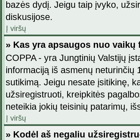
bazės dydį. Jeigu taip įvyko, užsir
diskusijose.
Į viršų
» Kas yra apsaugos nuo vaikų 
COPPA - yra Jungtinių Valstijų įst
informaciją iš asmenų neturinčių 1
sutikimą. Jeigu nesate įsitikinę, k
užsiregistruoti, kreipkitės pagalb
neteikia jokių teisinių patarimų, iš
Į viršų
» Kodėl aš negaliu užsiregistru