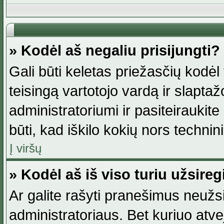
» Kodėl aš negaliu prisijungti?
Gali būti keletas priežasčių kodėl t
teisingą vartotojo vardą ir slaptažod
administratoriumi ir pasiteiraukite
būti, kad iškilo kokių nors technini
Į viršų
» Kodėl aš iš viso turiu užsireg
Ar galite rašyti pranešimus neužsi
administratoriaus. Bet kuriuo atv