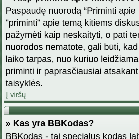
Paspaudę nuorodą “Priminti apie 
"priminti" apie temą kitiems disku
pažymėti kaip neskaityti, o pati t
nuorodos nematote, gali būti, ka
laiko tarpas, nuo kuriuo leidžiama
priminti ir paprasčiausiai atsakant į
taisyklės.
Į viršų
» Kas yra BBKodas?
BBKodas - tai specialus kodas la