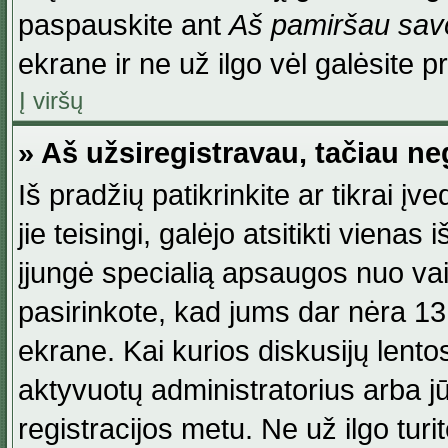
paspauskite ant
Aš pamiršau savo
ekrane ir ne už ilgo vėl galėsite pri
Į viršų
» Aš užsiregistravau, tačiau neg
Iš pradžių patikrinkite ar tikrai įv
jie teisingi, galėjo atsitikti viena
įjungė specialią apsaugos nuo va
pasirinkote, kad jums dar nėra 13
ekrane. Kai kurios diskusijų lentos
aktyvuotų administratorius arba jū
registracijos metu. Ne už ilgo turi