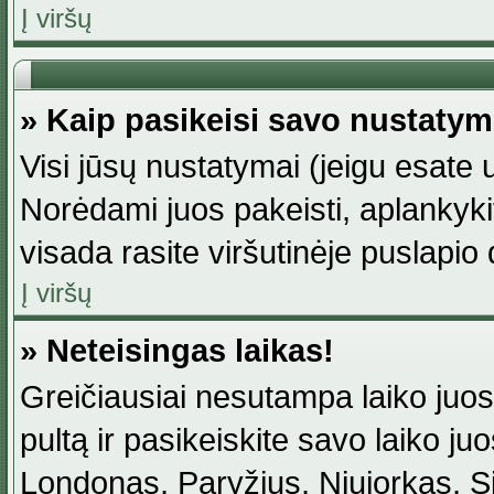
Į viršų
» Kaip pasikeisi savo nustaty
Visi jūsų nustatymai (jeigu esat
Norėdami juos pakeisti, aplankyki
visada rasite viršutinėje puslapio
Į viršų
» Neteisingas laikas!
Greičiausiai nesutampa laiko juost
pultą ir pasikeiskite savo laiko juos
Londonas, Paryžius, Niujorkas, Sidn