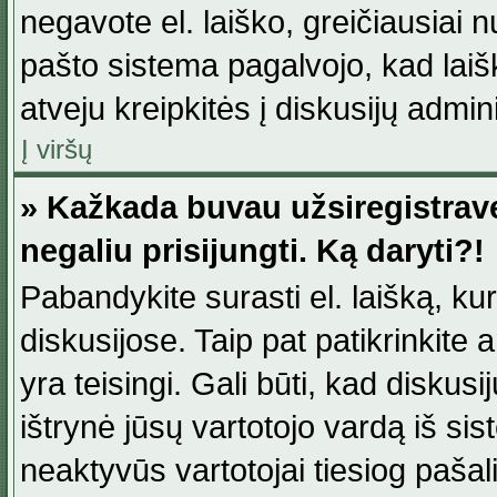
negavote el. laiško, greičiausiai 
pašto sistema pagalvojo, kad laiš
atveju kreipkitės į diskusijų admini
Į viršų
» Kažkada buvau užsiregistravęs
negaliu prisijungti. Ką daryti?!
Pabandykite surasti el. laišką, ku
diskusijose. Taip pat patikrinkite a
yra teisingi. Gali būti, kad diskus
ištrynė jūsų vartotojo vardą iš si
neaktyvūs vartotojai tiesiog paša