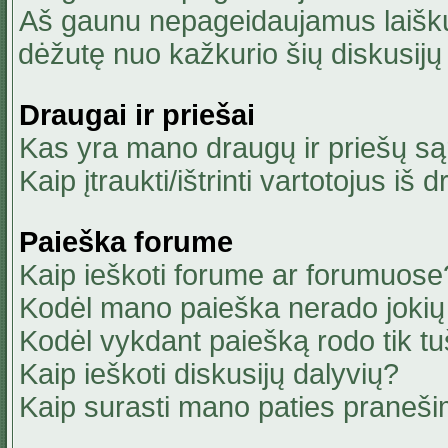
Aš gaunu nepageidaujamus laiškus
dėžutę nuo kažkurio šių diskusijų 
Draugai ir priešai
Kas yra mano draugų ir priešų są
Kaip įtraukti/ištrinti vartotojus i
Paieška forume
Kaip ieškoti forume ar forumuose
Kodėl mano paieška nerado jokių 
Kodėl vykdant paiešką rodo tik tu
Kaip ieškoti diskusijų dalyvių?
Kaip surasti mano paties praneši