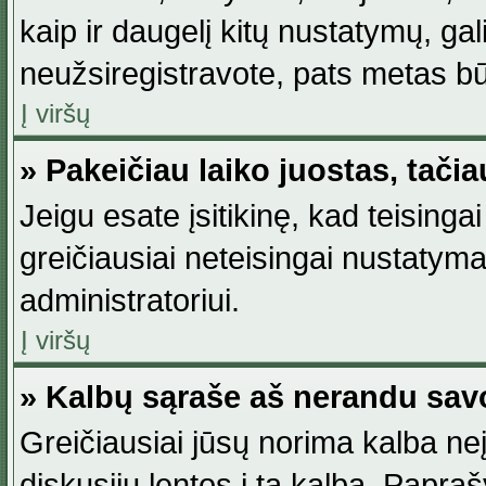
kaip ir daugelį kitų nustatymų, gali 
neužsiregistravote, pats metas būt
Į viršų
» Pakeičiau laiko juostas, tačia
Jeigu esate įsitikinę, kad teisingai
greičiausiai neteisingai nustatymas
administratoriui.
Į viršų
» Kalbų sąraše aš nerandu sav
Greičiausiai jūsų norima kalba neį
diskusijų lentos į tą kalbą. Papraš