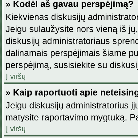
» Kodėl aš gavau perspėjimą?
Kiekvienas diskusijų administrator
Jeigu sulaužysite nors vieną iš jų,
diskusijų administratoriaus spre
dalinamais perspėjimais šiame pus
perspėjimą, susisiekite su diskusi
Į viršų
» Kaip raportuoti apie neteisi
Jeigu diskusijų administratorius į
matysite raportavimo mygtuką. Pa
Į viršų