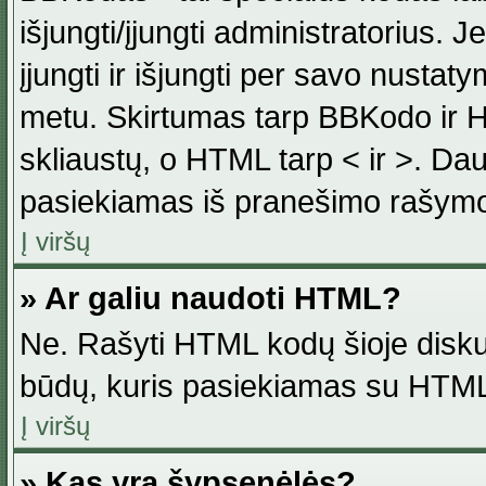
išjungti/įjungti administratorius. J
įjungti ir išjungti per savo nust
metu. Skirtumas tarp BBKodo ir H
skliaustų, o HTML tarp < ir >. Da
pasiekiamas iš pranešimo rašymo
Į viršų
» Ar galiu naudoti HTML?
Ne. Rašyti HTML kodų šioje disku
būdų, kuris pasiekiamas su HTML
Į viršų
» Kas yra šypsenėlės?