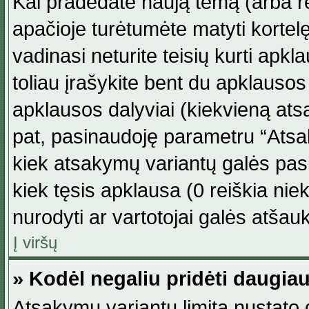
Kai pradedate naują temą (arba r
apačioje turėtumėte matyti kortel
vadinasi neturite teisių kurti apk
toliau įrašykite bent du apklauso
apklausos dalyviai (kiekvieną atsa
pat, pasinaudoję parametru “Atsaky
kiek atsakymų variantų galės pasi
kiek tęsis apklausa (0 reiškia niek
nurodyti ar vartotojai galės atšauk
Į viršų
» Kodėl negaliu pridėti daugi
Atsakymų variantų limitą nustato d