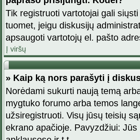
paprašo prisijungti. Kodėl?
Tik registruoti vartotojai gali siųs
tuomet, jeigu diskusijų administr
apsaugoti vartotojų el. pašto adr
Į viršų
» Kaip ką nors parašyti į disku
Norėdami sukurti naują temą arba
mygtuko forumo arba temos lange.
užsiregistruoti. Visų jūsų teisių
ekrano apačioje. Pavyzdžiui: Jūs g
apklausose ir t.t.