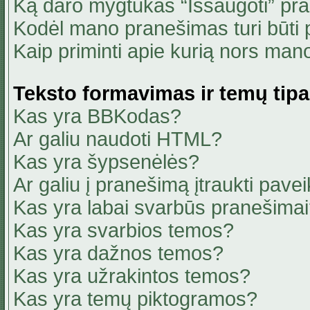
Ką daro mygtukas “Išsaugoti” pr
Kodėl mano pranešimas turi būti p
Kaip priminti apie kurią nors ma
Teksto formavimas ir temų tipa
Kas yra BBKodas?
Ar galiu naudoti HTML?
Kas yra šypsenėlės?
Ar galiu į pranešimą įtraukti pavei
Kas yra labai svarbūs pranešima
Kas yra svarbios temos?
Kas yra dažnos temos?
Kas yra užrakintos temos?
Kas yra temų piktogramos?