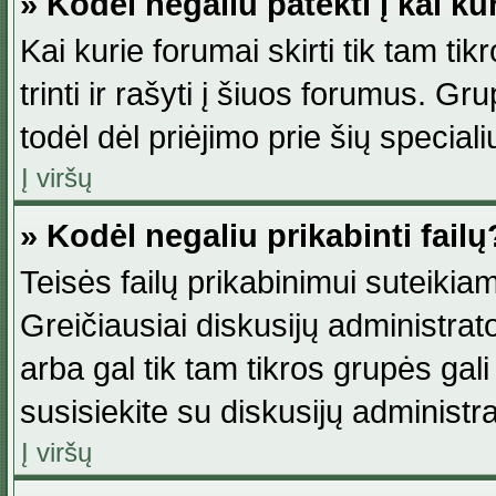
» Kodėl negaliu patekti į kai k
Kai kurie forumai skirti tik tam ti
trinti ir rašyti į šiuos forumus. G
todėl dėl priėjimo prie šių special
Į viršų
» Kodėl negaliu prikabinti failų
Teisės failų prikabinimui suteikia
Greičiausiai diskusijų administrato
arba gal tik tam tikros grupės gali 
susisiekite su diskusijų administra
Į viršų