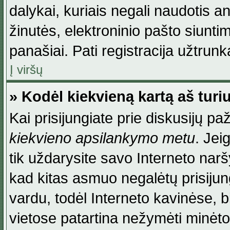
dalykai, kuriais negali naudotis an
žinutės, elektroninio pašto siunti
panašiai. Pati registracija užtrunka
Į viršų
» Kodėl kiekvieną kartą aš turiu
Kai prisijungiate prie diskusijų p
kiekvieno apsilankymo metu
. Jei
tik uždarysite savo Interneto na
kad kitas asmuo negalėtų prisiju
vardu, todėl Interneto kavinėse, b
vietose patartina nežymėti minėt