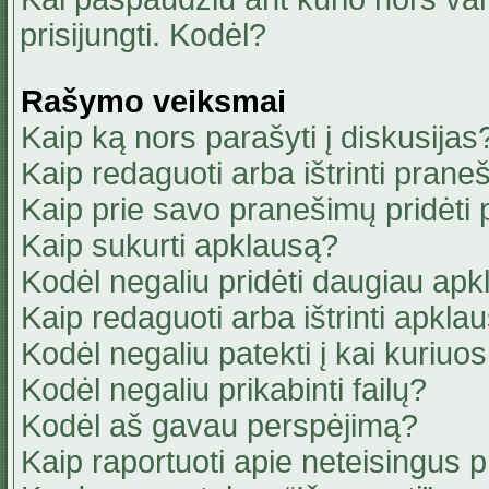
prisijungti. Kodėl?
Rašymo veiksmai
Kaip ką nors parašyti į diskusijas
Kaip redaguoti arba ištrinti pran
Kaip prie savo pranešimų pridėti
Kaip sukurti apklausą?
Kodėl negaliu pridėti daugiau ap
Kaip redaguoti arba ištrinti apkla
Kodėl negaliu patekti į kai kuriu
Kodėl negaliu prikabinti failų?
Kodėl aš gavau perspėjimą?
Kaip raportuoti apie neteisingus