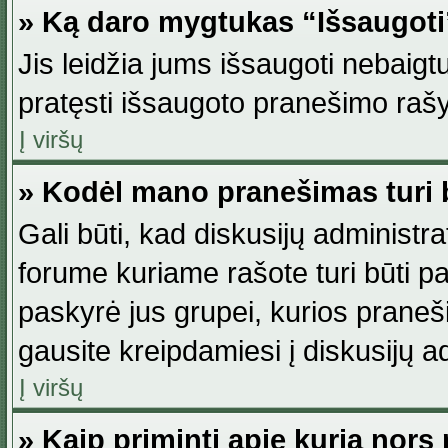
» Ką daro mygtukas “Išsaugot
Jis leidžia jums išsaugoti nebaig
pratęsti išsaugoto pranešimo rašy
Į viršų
» Kodėl mano pranešimas turi b
Gali būti, kad diskusijų administ
forume kuriame rašote turi būti pat
paskyrė jus grupei, kurios pranešim
gausite kreipdamiesi į diskusijų ad
Į viršų
» Kaip priminti apie kurią nor