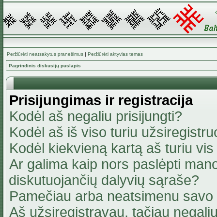
Peržiūrėti neatsakytus pranešimus
|
Peržiūrėti aktyvias temas
Pagrindinis diskusijų puslapis
Prisijungimas ir registracija
Kodėl aš negaliu prisijungti?
Kodėl aš iš viso turiu užsiregistru
Kodėl kiekvieną kartą aš turiu vis 
Ar galima kaip nors paslėpti mano
diskutuojančių dalyvių sąraše?
Pamečiau arba neatsimenu savo 
Aš užsiregistravau, tačiau negaliu 