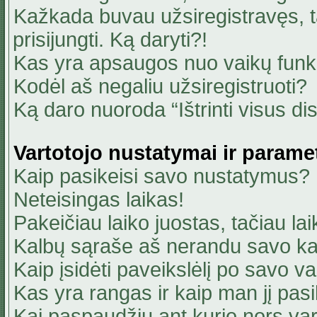
Kažkada buvau užsiregistravęs, ta
prisijungti. Ką daryti?!
Kas yra apsaugos nuo vaikų fun
Kodėl aš negaliu užsiregistruoti?
Ką daro nuoroda “Ištrinti visus di
Vartotojo nustatymai ir parame
Kaip pasikeisi savo nustatymus?
Neteisingas laikas!
Pakeičiau laiko juostas, tačiau lai
Kalbų sąraše aš nerandu savo ka
Kaip įsidėti paveikslėlį po savo v
Kas yra rangas ir kaip man jį pasi
Kai paspaudžiu ant kurio nors va