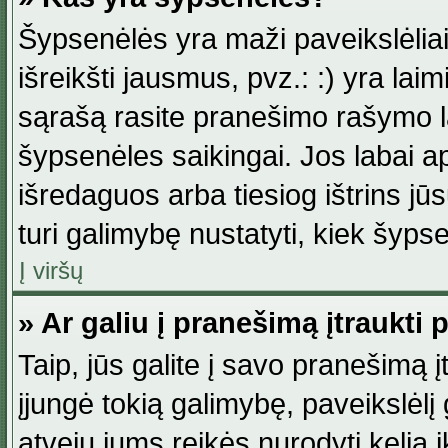
Šypsenėlės yra maži paveikslėlia
išreikšti jausmus, pvz.: :) yra lai
sąrašą rasite pranešimo rašymo la
šypsenėles saikingai. Jos labai 
išredaguos arba tiesiog ištrins jū
turi galimybę nustatyti, kiek šyp
Į viršų
» Ar galiu į pranešimą įtraukti 
Taip, jūs galite į savo pranešimą į
įjungė tokią galimybę, paveikslėlį g
atveju jums reikės nurodyti kelią i