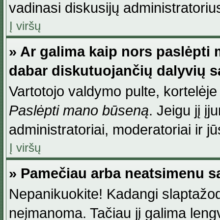
vadinasi diskusijų administratoriu
Į viršų
» Ar galima kaip nors paslėpti
dabar diskutuojančių dalyvių 
Vartotojo valdymo pulte, kortelėje
Paslėpti mano būseną
. Jeigu jį į
administratoriai, moderatoriai ir j
Į viršų
» Pamečiau arba neatsimenu sa
Nepanikuokite! Kadangi slaptažod
neįmanoma. Tačiau jį galima lengva