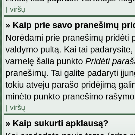
Į viršų
» Kaip prie savo pranešimų pri
Norėdami prie pranešimų pridėti par
valdymo pultą. Kai tai padarysite
varnelę šalia punkto
Pridėti para
pranešimų. Tai galite padaryti įj
tokiu atveju parašo pridėjimą gal
minėto punkto pranešimo rašymo
Į viršų
» Kaip sukurti apklausą?