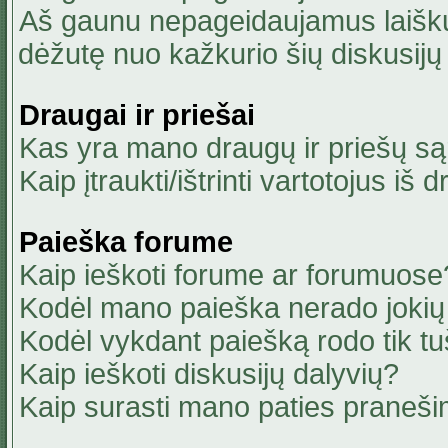
Aš gaunu nepageidaujamus laiškus
dėžutę nuo kažkurio šių diskusijų 
Draugai ir priešai
Kas yra mano draugų ir priešų są
Kaip įtraukti/ištrinti vartotojus i
Paieška forume
Kaip ieškoti forume ar forumuose
Kodėl mano paieška nerado jokių 
Kodėl vykdant paiešką rodo tik tu
Kaip ieškoti diskusijų dalyvių?
Kaip surasti mano paties praneši