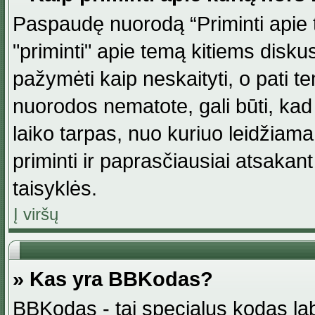
Paspaudę nuorodą “Priminti apie 
"priminti" apie temą kitiems disku
pažymėti kaip neskaityti, o pati t
nuorodos nematote, gali būti, ka
laiko tarpas, nuo kuriuo leidžiama
priminti ir paprasčiausiai atsakant į
taisyklės.
Į viršų
» Kas yra BBKodas?
BBKodas - tai specialus kodas la