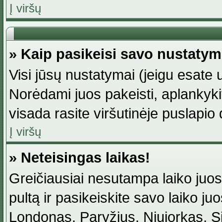
Į viršų
» Kaip pasikeisi savo nustaty
Visi jūsų nustatymai (jeigu esat
Norėdami juos pakeisti, aplankyki
visada rasite viršutinėje puslapio
Į viršų
» Neteisingas laikas!
Greičiausiai nesutampa laiko juost
pultą ir pasikeiskite savo laiko juos
Londonas, Paryžius, Niujorkas, Sidn