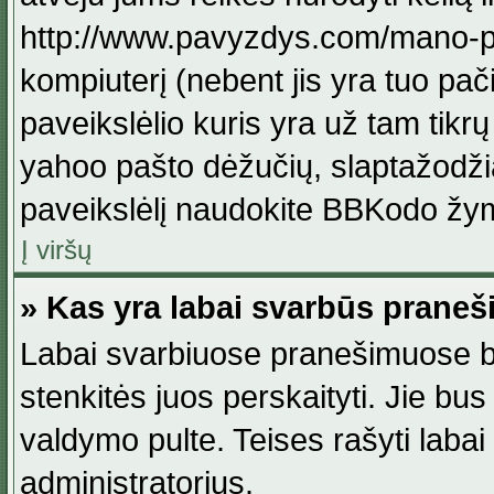
http://www.pavyzdys.com/mano-pave
kompiuterį (nebent jis yra tuo pačiu
paveikslėlio kuris yra už tam tikr
yahoo pašto dėžučių, slaptažodžia
paveikslėlį naudokite BBKodo žym
Į viršų
» Kas yra labai svarbūs praneš
Labai svarbiuose pranešimuose būn
stenkitės juos perskaityti. Jie bus
valdymo pulte. Teises rašyti labai
administratorius.