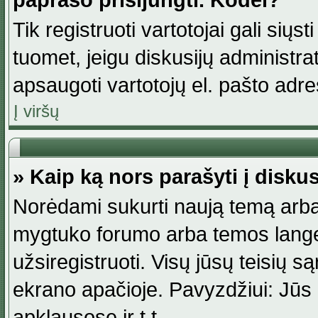
paprašo prisijungti. Kodėl?
Tik registruoti vartotojai gali siųs
tuomet, jeigu diskusijų administr
apsaugoti vartotojų el. pašto adr
Į viršų
» Kaip ką nors parašyti į disku
Norėdami sukurti naują temą arba
mygtuko forumo arba temos lange.
užsiregistruoti. Visų jūsų teisių
ekrano apačioje. Pavyzdžiui: Jūs g
apklausose ir t.t.