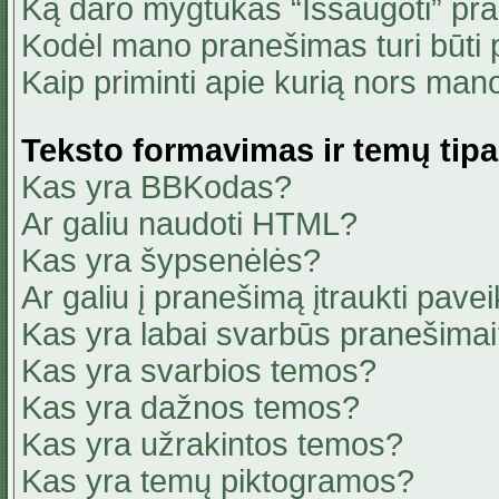
Ką daro mygtukas “Išsaugoti” pr
Kodėl mano pranešimas turi būti p
Kaip priminti apie kurią nors ma
Teksto formavimas ir temų tipa
Kas yra BBKodas?
Ar galiu naudoti HTML?
Kas yra šypsenėlės?
Ar galiu į pranešimą įtraukti pavei
Kas yra labai svarbūs pranešima
Kas yra svarbios temos?
Kas yra dažnos temos?
Kas yra užrakintos temos?
Kas yra temų piktogramos?