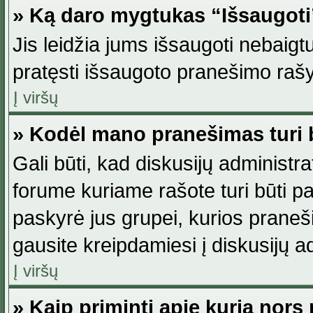
» Ką daro mygtukas “Išsaugot
Jis leidžia jums išsaugoti nebaig
pratęsti išsaugoto pranešimo rašy
Į viršų
» Kodėl mano pranešimas turi b
Gali būti, kad diskusijų administ
forume kuriame rašote turi būti pat
paskyrė jus grupei, kurios pranešim
gausite kreipdamiesi į diskusijų ad
Į viršų
» Kaip priminti apie kurią nor