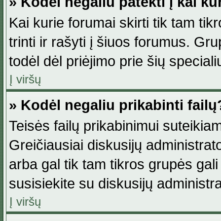
» Kodėl negaliu patekti į kai k
Kai kurie forumai skirti tik tam ti
trinti ir rašyti į šiuos forumus. G
todėl dėl priėjimo prie šių special
Į viršų
» Kodėl negaliu prikabinti failų
Teisės failų prikabinimui suteikia
Greičiausiai diskusijų administrato
arba gal tik tam tikros grupės gali 
susisiekite su diskusijų administra
Į viršų