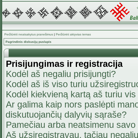
Peržiūrėti neatsakytus pranešimus
|
Peržiūrėti aktyvias temas
Pagrindinis diskusijų puslapis
Prisijungimas ir registracija
Kodėl aš negaliu prisijungti?
Kodėl aš iš viso turiu užsiregistru
Kodėl kiekvieną kartą aš turiu vis 
Ar galima kaip nors paslėpti mano
diskutuojančių dalyvių sąraše?
Pamečiau arba neatsimenu savo 
Aš užsiregistravau, tačiau negaliu 