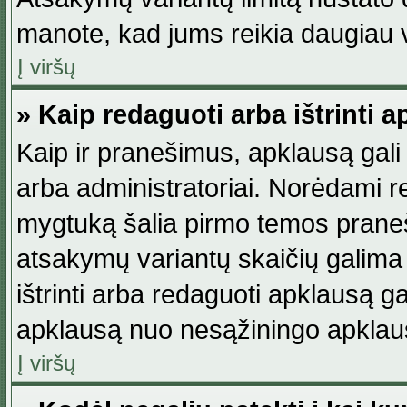
manote, kad jums reikia daugiau v
Į viršų
» Kaip redaguoti arba ištrinti 
Kaip ir pranešimus, apklausą gali 
arba administratoriai. Norėdami 
mygtuką šalia pirmo temos praneši
atsakymų variantų skaičių galima 
ištrinti arba redaguoti apklausą ga
apklausą nuo nesąžiningo apklaus
Į viršų