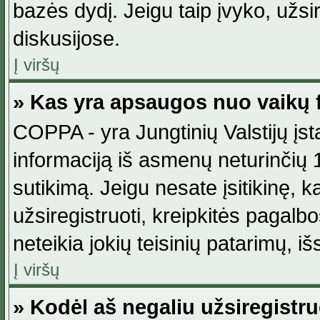
bazės dydį. Jeigu taip įvyko, užsir
diskusijose.
Į viršų
» Kas yra apsaugos nuo vaikų 
COPPA - yra Jungtinių Valstijų įst
informaciją iš asmenų neturinčių 1
sutikimą. Jeigu nesate įsitikinę, k
užsiregistruoti, kreipkitės pagalb
neteikia jokių teisinių patarimų, iš
Į viršų
» Kodėl aš negaliu užsiregistru