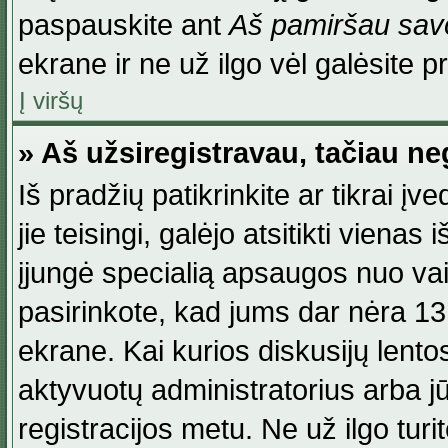
paspauskite ant
Aš pamiršau savo
ekrane ir ne už ilgo vėl galėsite pri
Į viršų
» Aš užsiregistravau, tačiau neg
Iš pradžių patikrinkite ar tikrai įv
jie teisingi, galėjo atsitikti viena
įjungė specialią apsaugos nuo va
pasirinkote, kad jums dar nėra 13
ekrane. Kai kurios diskusijų lentos
aktyvuotų administratorius arba jū
registracijos metu. Ne už ilgo turi