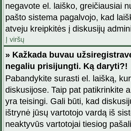
negavote el. laiško, greičiausiai 
pašto sistema pagalvojo, kad laiš
atveju kreipkitės į diskusijų admini
Į viršų
» Kažkada buvau užsiregistravęs
negaliu prisijungti. Ką daryti?!
Pabandykite surasti el. laišką, ku
diskusijose. Taip pat patikrinkite a
yra teisingi. Gali būti, kad diskus
ištrynė jūsų vartotojo vardą iš si
neaktyvūs vartotojai tiesiog paša