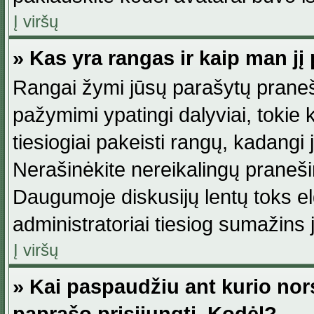
Į viršų
» Kas yra rangas ir kaip man jį 
Rangai žymi jūsų parašytų praneši
pažymimi ypatingi dalyviai, tokie 
tiesiogiai pakeisti rangų, kadangi 
Nerašinėkite nereikalingų praneš
Daugumoje diskusijų lentų toks e
administratoriai tiesiog sumažins
Į viršų
» Kai paspaudžiu ant kurio nor