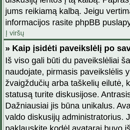
jums reikiamą kalbą. Jeigu vertim
informacijos rasite phpBB puslapy
Į viršų
» Kaip įsidėti paveikslėlį po s
Iš viso gali būti du paveikslėliai š
naudojate, pirmasis paveikslėlis y
žvaigždučių arba taškelių eilutė, 
statusą turite diskusijose. Antras
Dažniausiai jis būna unikalus. Avat
valdo diskusijų administratorius. J
paklauskite kodėl avatarai buvo iš