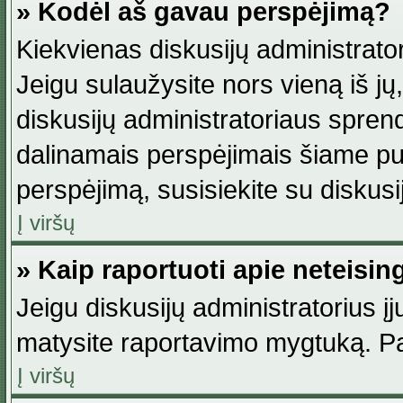
» Kodėl aš gavau perspėjimą?
Kiekvienas diskusijų administrator
Jeigu sulaužysite nors vieną iš jų,
diskusijų administratoriaus spre
dalinamais perspėjimais šiame pus
perspėjimą, susisiekite su diskusi
Į viršų
» Kaip raportuoti apie neteisi
Jeigu diskusijų administratorius į
matysite raportavimo mygtuką. Pa
Į viršų