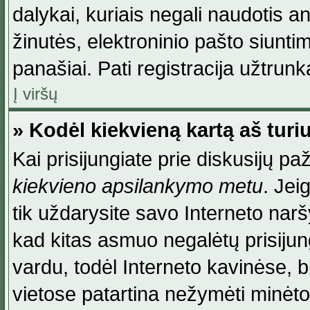
dalykai, kuriais negali naudotis an
žinutės, elektroninio pašto siunti
panašiai. Pati registracija užtrunka
Į viršų
» Kodėl kiekvieną kartą aš turiu
Kai prisijungiate prie diskusijų p
kiekvieno apsilankymo metu
. Jei
tik uždarysite savo Interneto na
kad kitas asmuo negalėtų prisiju
vardu, todėl Interneto kavinėse, b
vietose patartina nežymėti minėt