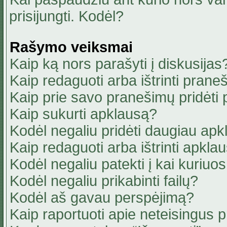
prisijungti. Kodėl?
Rašymo veiksmai
Kaip ką nors parašyti į diskusijas
Kaip redaguoti arba ištrinti pran
Kaip prie savo pranešimų pridėti
Kaip sukurti apklausą?
Kodėl negaliu pridėti daugiau ap
Kaip redaguoti arba ištrinti apkla
Kodėl negaliu patekti į kai kuriu
Kodėl negaliu prikabinti failų?
Kodėl aš gavau perspėjimą?
Kaip raportuoti apie neteisingus