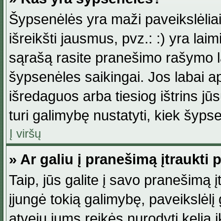
Šypsenėlės yra maži paveikslėlia
išreikšti jausmus, pvz.: :) yra lai
sąrašą rasite pranešimo rašymo la
šypsenėles saikingai. Jos labai 
išredaguos arba tiesiog ištrins jū
turi galimybę nustatyti, kiek šyp
Į viršų
» Ar galiu į pranešimą įtraukti 
Taip, jūs galite į savo pranešimą į
įjungė tokią galimybę, paveikslėlį g
atveju jums reikės nurodyti kelią i