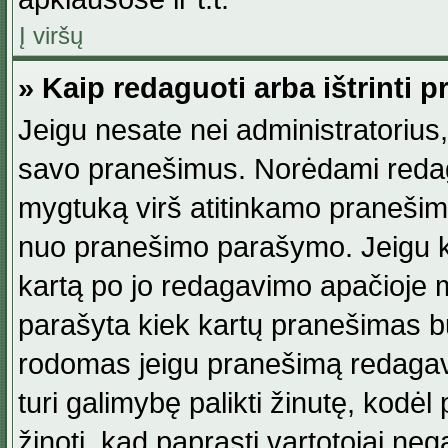
Į viršų
» Kaip redaguoti arba ištrinti 
Jeigu nesate nei administratorius, n
savo pranešimus. Norėdami reda
mygtuką virš atitinkamo pranešimo. 
nuo pranešimo parašymo. Jeigu ka
kartą po jo redagavimo apačioje m
parašyta kiek kartų pranešimas b
rodomas jeigu pranešimą redagavo
turi galimybę palikti žinutę, kodė
žinoti, kad paprasti vartotojai nega