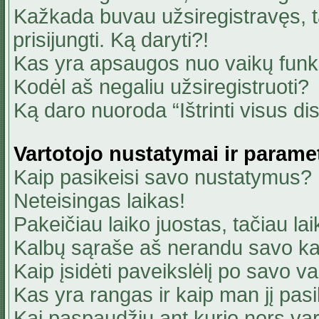
Kažkada buvau užsiregistravęs, ta
prisijungti. Ką daryti?!
Kas yra apsaugos nuo vaikų fun
Kodėl aš negaliu užsiregistruoti?
Ką daro nuoroda “Ištrinti visus di
Vartotojo nustatymai ir parame
Kaip pasikeisi savo nustatymus?
Neteisingas laikas!
Pakeičiau laiko juostas, tačiau lai
Kalbų sąraše aš nerandu savo ka
Kaip įsidėti paveikslėlį po savo v
Kas yra rangas ir kaip man jį pasi
Kai paspaudžiu ant kurio nors va