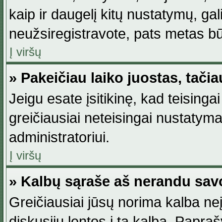
kaip ir daugelį kitų nustatymų, gali 
neužsiregistravote, pats metas būt
Į viršų
» Pakeičiau laiko juostas, tačia
Jeigu esate įsitikinę, kad teisingai
greičiausiai neteisingai nustatymas
administratoriui.
Į viršų
» Kalbų sąraše aš nerandu sav
Greičiausiai jūsų norima kalba neį
diskusijų lentos į tą kalbą. Papraš