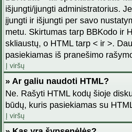
išjungti/įjungti administratorius. J
įjungti ir išjungti per savo nust
metu. Skirtumas tarp BBKodo ir H
skliaustų, o HTML tarp < ir >. Da
pasiekiamas iš pranešimo rašymo
Į viršų
» Ar galiu naudoti HTML?
Ne. Rašyti HTML kodų šioje disku
būdų, kuris pasiekiamas su HTML
Į viršų
» Kas yra šypsenėlės?