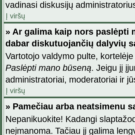
vadinasi diskusijų administratoriu
Į viršų
» Ar galima kaip nors paslėpti
dabar diskutuojančių dalyvių 
Vartotojo valdymo pulte, kortelėje
Paslėpti mano būseną
. Jeigu jį į
administratoriai, moderatoriai ir j
Į viršų
» Pamečiau arba neatsimenu sa
Nepanikuokite! Kadangi slaptažod
neįmanoma. Tačiau jį galima lengva