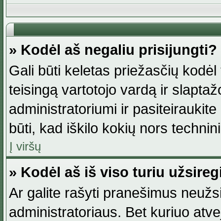
» Kodėl aš negaliu prisijungti?
Gali būti keletas priežasčių kodėl t
teisingą vartotojo vardą ir slaptažod
administratoriumi ir pasiteiraukite
būti, kad iškilo kokių nors technini
Į viršų
» Kodėl aš iš viso turiu užsireg
Ar galite rašyti pranešimus neužsi
administratoriaus. Bet kuriuo atv