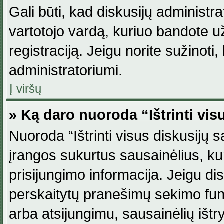
Gali būti, kad diskusijų administ
vartotojo vardą, kuriuo bandote užsi
registraciją. Jeigu norite sužinoti
administratoriumi.
Į viršų
» Ką daro nuoroda “Ištrinti vis
Nuoroda “Ištrinti visus diskusijų
įrangos sukurtus sausainėlius, ku
prisijungimo informacija. Jeigu disk
perskaitytų pranešimų sekimo funkc
arba atsijungimu, sausainėlių ištr