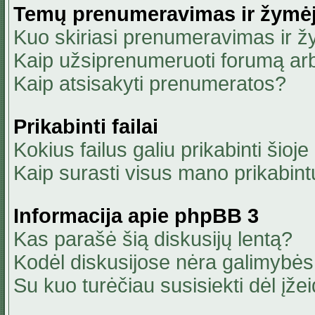
Temų prenumeravimas ir žymė
Kuo skiriasi prenumeravimas ir 
Kaip užsiprenumeruoti forumą ar
Kaip atsisakyti prenumeratos?
Prikabinti failai
Kokius failus galiu prikabinti šioje
Kaip surasti visus mano prikabint
Informacija apie phpBB 3
Kas parašė šią diskusijų lentą?
Kodėl diskusijose nėra galimybė
Su kuo turėčiau susisiekti dėl įžei