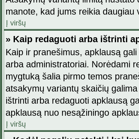
manote, kad jums reikia daugiau v
Į viršų
» Kaip redaguoti arba ištrinti 
Kaip ir pranešimus, apklausą gali 
arba administratoriai. Norėdami 
mygtuką šalia pirmo temos praneši
atsakymų variantų skaičių galima 
ištrinti arba redaguoti apklausą ga
apklausą nuo nesąžiningo apklaus
Į viršų