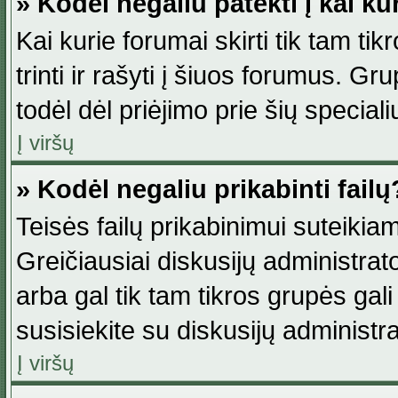
» Kodėl negaliu patekti į kai k
Kai kurie forumai skirti tik tam ti
trinti ir rašyti į šiuos forumus. G
todėl dėl priėjimo prie šių special
Į viršų
» Kodėl negaliu prikabinti failų
Teisės failų prikabinimui suteikia
Greičiausiai diskusijų administrato
arba gal tik tam tikros grupės gali 
susisiekite su diskusijų administra
Į viršų