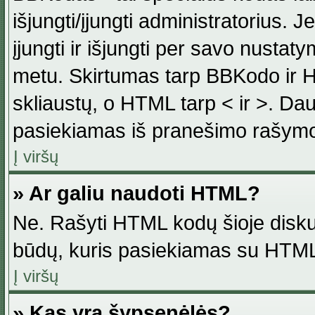
išjungti/įjungti administratorius. J
įjungti ir išjungti per savo nust
metu. Skirtumas tarp BBKodo ir H
skliaustų, o HTML tarp < ir >. Da
pasiekiamas iš pranešimo rašymo
Į viršų
» Ar galiu naudoti HTML?
Ne. Rašyti HTML kodų šioje disku
būdų, kuris pasiekiamas su HTML
Į viršų
» Kas yra šypsenėlės?