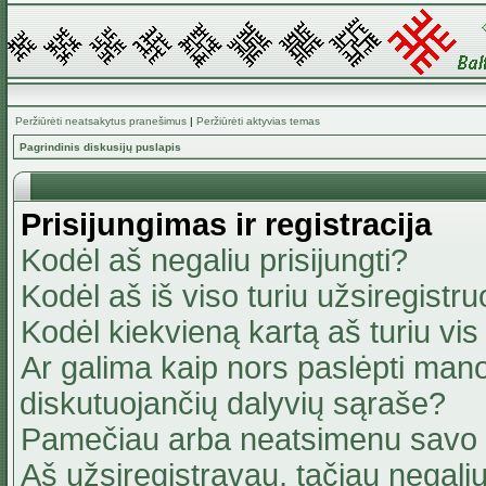
Peržiūrėti neatsakytus pranešimus
|
Peržiūrėti aktyvias temas
Pagrindinis diskusijų puslapis
Prisijungimas ir registracija
Kodėl aš negaliu prisijungti?
Kodėl aš iš viso turiu užsiregistru
Kodėl kiekvieną kartą aš turiu vis 
Ar galima kaip nors paslėpti mano
diskutuojančių dalyvių sąraše?
Pamečiau arba neatsimenu savo 
Aš užsiregistravau, tačiau negaliu 