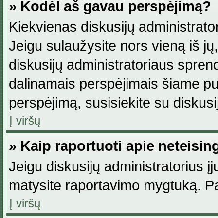
» Kodėl aš gavau perspėjimą?
Kiekvienas diskusijų administrator
Jeigu sulaužysite nors vieną iš jų,
diskusijų administratoriaus spre
dalinamais perspėjimais šiame pus
perspėjimą, susisiekite su diskusi
Į viršų
» Kaip raportuoti apie neteisi
Jeigu diskusijų administratorius į
matysite raportavimo mygtuką. Pa
Į viršų