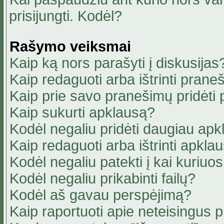
prisijungti. Kodėl?
Rašymo veiksmai
Kaip ką nors parašyti į diskusijas
Kaip redaguoti arba ištrinti pran
Kaip prie savo pranešimų pridėti
Kaip sukurti apklausą?
Kodėl negaliu pridėti daugiau ap
Kaip redaguoti arba ištrinti apkla
Kodėl negaliu patekti į kai kuriu
Kodėl negaliu prikabinti failų?
Kodėl aš gavau perspėjimą?
Kaip raportuoti apie neteisingus