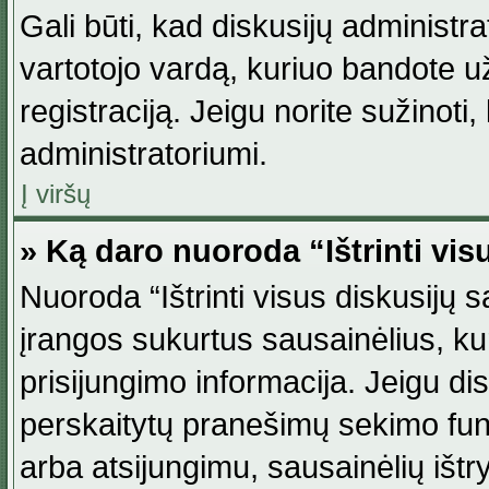
Gali būti, kad diskusijų administ
vartotojo vardą, kuriuo bandote užsi
registraciją. Jeigu norite sužinoti
administratoriumi.
Į viršų
» Ką daro nuoroda “Ištrinti vis
Nuoroda “Ištrinti visus diskusijų
įrangos sukurtus sausainėlius, ku
prisijungimo informacija. Jeigu disk
perskaitytų pranešimų sekimo funkc
arba atsijungimu, sausainėlių ištr