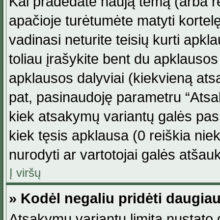
Kai pradedate naują temą (arba r
apačioje turėtumėte matyti kortel
vadinasi neturite teisių kurti apk
toliau įrašykite bent du apklauso
apklausos dalyviai (kiekvieną atsa
pat, pasinaudoję parametru “Atsaky
kiek atsakymų variantų galės pasi
kiek tęsis apklausa (0 reiškia niek
nurodyti ar vartotojai galės atšauk
Į viršų
» Kodėl negaliu pridėti daugi
Atsakymų variantų limitą nustato d