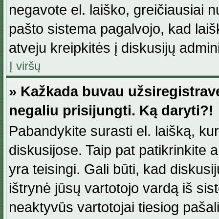
negavote el. laiško, greičiausiai 
pašto sistema pagalvojo, kad laiš
atveju kreipkitės į diskusijų admini
Į viršų
» Kažkada buvau užsiregistravęs
negaliu prisijungti. Ką daryti?!
Pabandykite surasti el. laišką, ku
diskusijose. Taip pat patikrinkite a
yra teisingi. Gali būti, kad diskus
ištrynė jūsų vartotojo vardą iš si
neaktyvūs vartotojai tiesiog paša