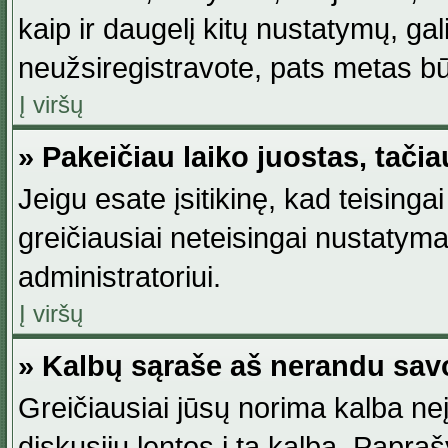
kaip ir daugelį kitų nustatymų, gali 
neužsiregistravote, pats metas būt
Į viršų
» Pakeičiau laiko juostas, tačia
Jeigu esate įsitikinę, kad teisingai
greičiausiai neteisingai nustatymas
administratoriui.
Į viršų
» Kalbų sąraše aš nerandu sav
Greičiausiai jūsų norima kalba neį
diskusijų lentos į tą kalbą. Papraš