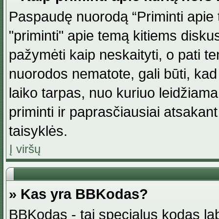
Paspaudę nuorodą “Priminti apie 
"priminti" apie temą kitiems disku
pažymėti kaip neskaityti, o pati t
nuorodos nematote, gali būti, ka
laiko tarpas, nuo kuriuo leidžiama
priminti ir paprasčiausiai atsakant į
taisyklės.
Į viršų
» Kas yra BBKodas?
BBKodas - tai specialus kodas la