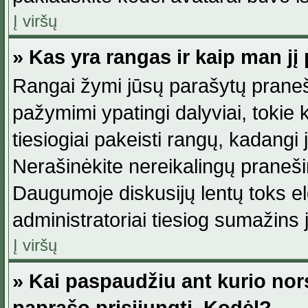
Į viršų
» Kas yra rangas ir kaip man jį 
Rangai žymi jūsų parašytų praneši
pažymimi ypatingi dalyviai, tokie 
tiesiogiai pakeisti rangų, kadangi 
Nerašinėkite nereikalingų praneš
Daugumoje diskusijų lentų toks e
administratoriai tiesiog sumažins
Į viršų
» Kai paspaudžiu ant kurio nor