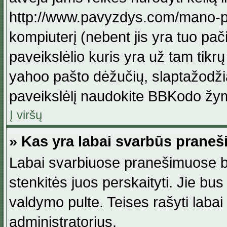
http://www.pavyzdys.com/mano-pave
kompiuterį (nebent jis yra tuo pačiu
paveikslėlio kuris yra už tam tikr
yahoo pašto dėžučių, slaptažodžia
paveikslėlį naudokite BBKodo žym
Į viršų
» Kas yra labai svarbūs praneš
Labai svarbiuose pranešimuose būn
stenkitės juos perskaityti. Jie bus
valdymo pulte. Teises rašyti labai
administratorius.