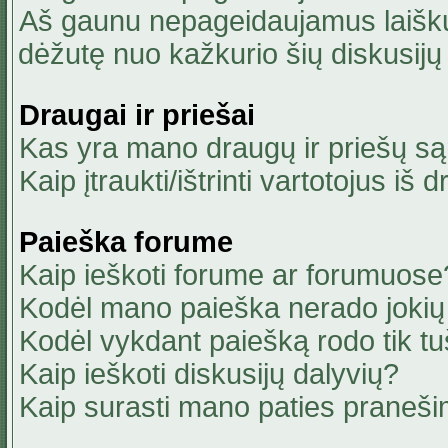
Aš gaunu nepageidaujamus laiškus
dėžutę nuo kažkurio šių diskusijų 
Draugai ir priešai
Kas yra mano draugų ir priešų są
Kaip įtraukti/ištrinti vartotojus i
Paieška forume
Kaip ieškoti forume ar forumuose
Kodėl mano paieška nerado jokių 
Kodėl vykdant paiešką rodo tik tu
Kaip ieškoti diskusijų dalyvių?
Kaip surasti mano paties praneši