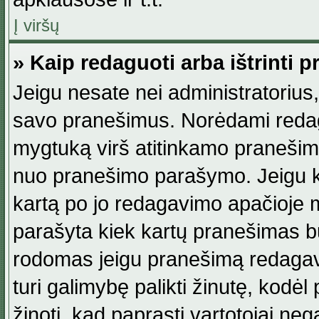
Į viršų
» Kaip redaguoti arba ištrinti 
Jeigu nesate nei administratorius, n
savo pranešimus. Norėdami reda
mygtuką virš atitinkamo pranešimo. 
nuo pranešimo parašymo. Jeigu ka
kartą po jo redagavimo apačioje m
parašyta kiek kartų pranešimas b
rodomas jeigu pranešimą redagavo
turi galimybę palikti žinutę, kodė
žinoti, kad paprasti vartotojai nega