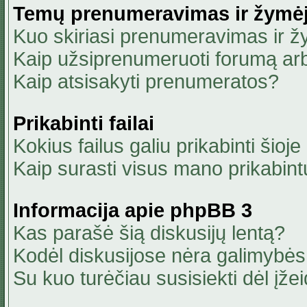
Temų prenumeravimas ir žymė
Kuo skiriasi prenumeravimas ir 
Kaip užsiprenumeruoti forumą ar
Kaip atsisakyti prenumeratos?
Prikabinti failai
Kokius failus galiu prikabinti šioje
Kaip surasti visus mano prikabint
Informacija apie phpBB 3
Kas parašė šią diskusijų lentą?
Kodėl diskusijose nėra galimybė
Su kuo turėčiau susisiekti dėl įžei