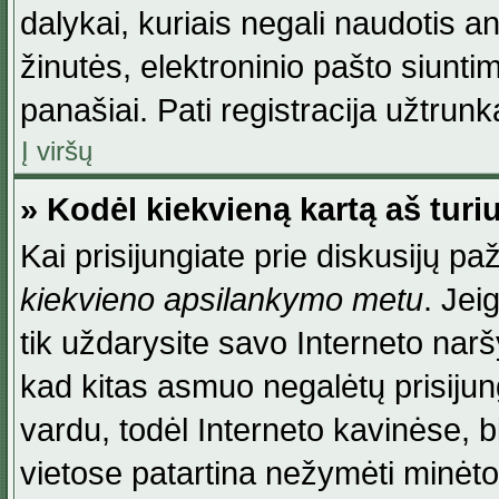
dalykai, kuriais negali naudotis an
žinutės, elektroninio pašto siunti
panašiai. Pati registracija užtrunka
Į viršų
» Kodėl kiekvieną kartą aš turiu
Kai prisijungiate prie diskusijų p
kiekvieno apsilankymo metu
. Jei
tik uždarysite savo Interneto na
kad kitas asmuo negalėtų prisiju
vardu, todėl Interneto kavinėse, b
vietose patartina nežymėti minėt