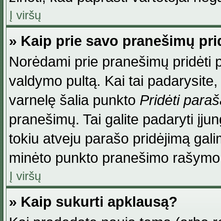
Į viršų
» Kaip prie savo pranešimų pri
Norėdami prie pranešimų pridėti par
valdymo pultą. Kai tai padarysite
varnelę šalia punkto
Pridėti para
pranešimų. Tai galite padaryti įj
tokiu atveju parašo pridėjimą gal
minėto punkto pranešimo rašymo
Į viršų
» Kaip sukurti apklausą?