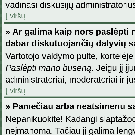
vadinasi diskusijų administratoriu
Į viršų
» Ar galima kaip nors paslėpti
dabar diskutuojančių dalyvių 
Vartotojo valdymo pulte, kortelėje
Paslėpti mano būseną
. Jeigu jį į
administratoriai, moderatoriai ir j
Į viršų
» Pamečiau arba neatsimenu sa
Nepanikuokite! Kadangi slaptažod
neįmanoma. Tačiau jį galima lengva