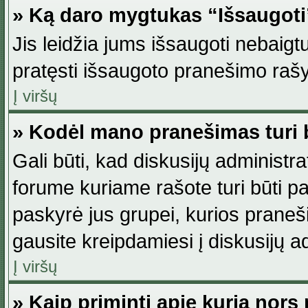
» Ką daro mygtukas “Išsaugot
Jis leidžia jums išsaugoti nebaig
pratęsti išsaugoto pranešimo rašy
Į viršų
» Kodėl mano pranešimas turi b
Gali būti, kad diskusijų administ
forume kuriame rašote turi būti pat
paskyrė jus grupei, kurios pranešim
gausite kreipdamiesi į diskusijų ad
Į viršų
» Kaip priminti apie kurią nor