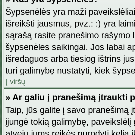
Šypsenėlės yra maži paveikslėlia
išreikšti jausmus, pvz.: :) yra lai
sąrašą rasite pranešimo rašymo la
šypsenėles saikingai. Jos labai 
išredaguos arba tiesiog ištrins jū
turi galimybę nustatyti, kiek šyp
Į viršų
» Ar galiu į pranešimą įtraukti 
Taip, jūs galite į savo pranešimą į
įjungė tokią galimybę, paveikslėlį g
atveju jums reikės nurodyti kelią i