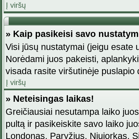
Į viršų
» Kaip pasikeisi savo nustaty
Visi jūsų nustatymai (jeigu esat
Norėdami juos pakeisti, aplankyki
visada rasite viršutinėje puslapio
Į viršų
» Neteisingas laikas!
Greičiausiai nesutampa laiko juost
pultą ir pasikeiskite savo laiko juos
Londonas, Paryžius, Niujorkas, Sidn