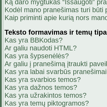
Ką daro mygtukas “Išsaugoti” pr
Kodėl mano pranešimas turi būti p
Kaip priminti apie kurią nors ma
Teksto formavimas ir temų tipa
Kas yra BBKodas?
Ar galiu naudoti HTML?
Kas yra šypsenėlės?
Ar galiu į pranešimą įtraukti pavei
Kas yra labai svarbūs pranešima
Kas yra svarbios temos?
Kas yra dažnos temos?
Kas yra užrakintos temos?
Kas yra temų piktogramos?