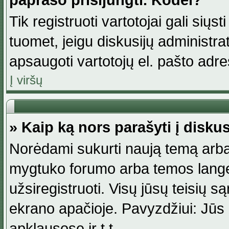
paprašo prisijungti. Kodėl?
Tik registruoti vartotojai gali siųs
tuomet, jeigu diskusijų administr
apsaugoti vartotojų el. pašto adr
Į viršų
» Kaip ką nors parašyti į disku
Norėdami sukurti naują temą arba
mygtuko forumo arba temos lange.
užsiregistruoti. Visų jūsų teisių
ekrano apačioje. Pavyzdžiui: Jūs g
apklausose ir t.t.