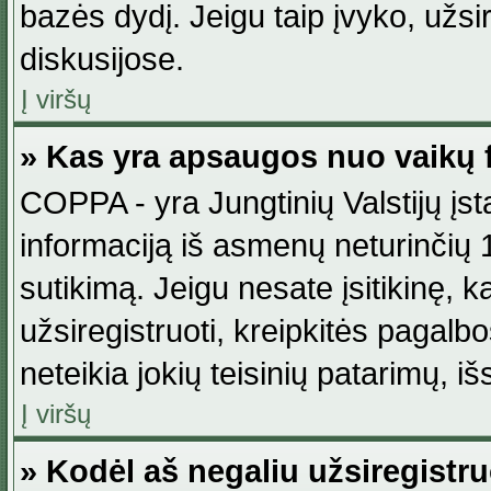
bazės dydį. Jeigu taip įvyko, užsir
diskusijose.
Į viršų
» Kas yra apsaugos nuo vaikų 
COPPA - yra Jungtinių Valstijų įst
informaciją iš asmenų neturinčių 1
sutikimą. Jeigu nesate įsitikinę, k
užsiregistruoti, kreipkitės pagalb
neteikia jokių teisinių patarimų, iš
Į viršų
» Kodėl aš negaliu užsiregistru