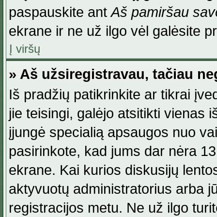
paspauskite ant
Aš pamiršau savo
ekrane ir ne už ilgo vėl galėsite pri
Į viršų
» Aš užsiregistravau, tačiau neg
Iš pradžių patikrinkite ar tikrai įv
jie teisingi, galėjo atsitikti viena
įjungė specialią apsaugos nuo va
pasirinkote, kad jums dar nėra 13
ekrane. Kai kurios diskusijų lentos
aktyvuotų administratorius arba jū
registracijos metu. Ne už ilgo turi