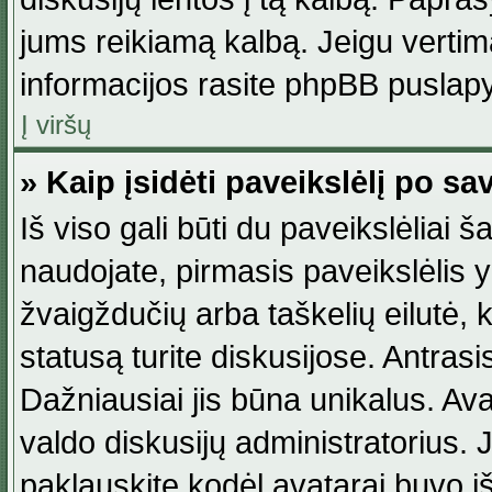
jums reikiamą kalbą. Jeigu vertim
informacijos rasite phpBB puslapy
Į viršų
» Kaip įsidėti paveikslėlį po s
Iš viso gali būti du paveikslėliai š
naudojate, pirmasis paveikslėlis y
žvaigždučių arba taškelių eilutė, 
statusą turite diskusijose. Antras
Dažniausiai jis būna unikalus. Avat
valdo diskusijų administratorius. J
paklauskite kodėl avatarai buvo iš