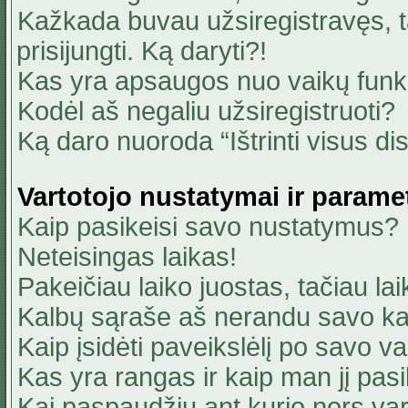
Kažkada buvau užsiregistravęs, ta
prisijungti. Ką daryti?!
Kas yra apsaugos nuo vaikų fun
Kodėl aš negaliu užsiregistruoti?
Ką daro nuoroda “Ištrinti visus di
Vartotojo nustatymai ir parame
Kaip pasikeisi savo nustatymus?
Neteisingas laikas!
Pakeičiau laiko juostas, tačiau lai
Kalbų sąraše aš nerandu savo ka
Kaip įsidėti paveikslėlį po savo v
Kas yra rangas ir kaip man jį pasi
Kai paspaudžiu ant kurio nors va