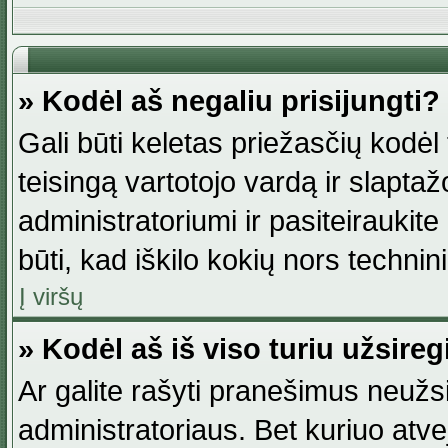
» Kodėl aš negaliu prisijungti?
Gali būti keletas priežasčių kodėl t
teisingą vartotojo vardą ir slaptažod
administratoriumi ir pasiteiraukite
būti, kad iškilo kokių nors technini
Į viršų
» Kodėl aš iš viso turiu užsireg
Ar galite rašyti pranešimus neužsi
administratoriaus. Bet kuriuo atv