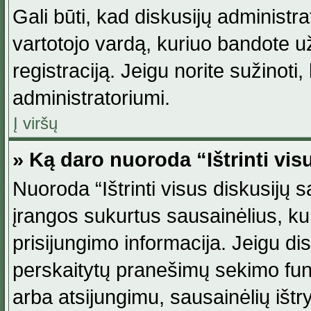
Gali būti, kad diskusijų administ
vartotojo vardą, kuriuo bandote užsi
registraciją. Jeigu norite sužinoti
administratoriumi.
Į viršų
» Ką daro nuoroda “Ištrinti vis
Nuoroda “Ištrinti visus diskusijų
įrangos sukurtus sausainėlius, ku
prisijungimo informacija. Jeigu disk
perskaitytų pranešimų sekimo funkc
arba atsijungimu, sausainėlių ištr