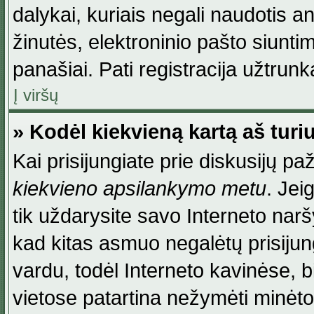
dalykai, kuriais negali naudotis an
žinutės, elektroninio pašto siunti
panašiai. Pati registracija užtrunka
Į viršų
» Kodėl kiekvieną kartą aš turiu
Kai prisijungiate prie diskusijų p
kiekvieno apsilankymo metu
. Jei
tik uždarysite savo Interneto na
kad kitas asmuo negalėtų prisiju
vardu, todėl Interneto kavinėse, b
vietose patartina nežymėti minėt