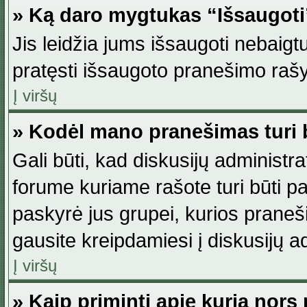
» Ką daro mygtukas “Išsaugot
Jis leidžia jums išsaugoti nebaig
pratęsti išsaugoto pranešimo rašy
Į viršų
» Kodėl mano pranešimas turi b
Gali būti, kad diskusijų administ
forume kuriame rašote turi būti pat
paskyrė jus grupei, kurios pranešim
gausite kreipdamiesi į diskusijų ad
Į viršų
» Kaip priminti apie kurią nor