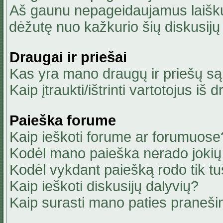
Aš gaunu nepageidaujamus laiškus
dėžutę nuo kažkurio šių diskusijų 
Draugai ir priešai
Kas yra mano draugų ir priešų są
Kaip įtraukti/ištrinti vartotojus i
Paieška forume
Kaip ieškoti forume ar forumuose
Kodėl mano paieška nerado jokių 
Kodėl vykdant paiešką rodo tik tu
Kaip ieškoti diskusijų dalyvių?
Kaip surasti mano paties praneši