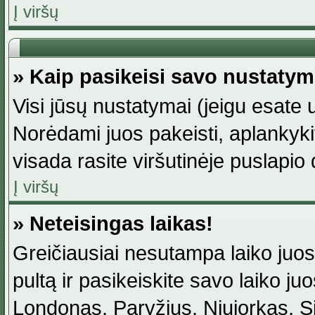
Į viršų
» Kaip pasikeisi savo nustaty
Visi jūsų nustatymai (jeigu esat
Norėdami juos pakeisti, aplankyki
visada rasite viršutinėje puslapio
Į viršų
» Neteisingas laikas!
Greičiausiai nesutampa laiko juost
pultą ir pasikeiskite savo laiko juos
Londonas, Paryžius, Niujorkas, Sidn