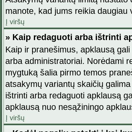
manote, kad jums reikia daugiau v
Į viršų
» Kaip redaguoti arba ištrinti 
Kaip ir pranešimus, apklausą gali 
arba administratoriai. Norėdami 
mygtuką šalia pirmo temos praneši
atsakymų variantų skaičių galima 
ištrinti arba redaguoti apklausą ga
apklausą nuo nesąžiningo apklaus
Į viršų