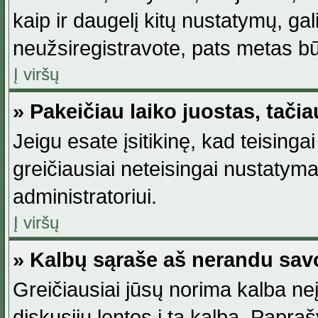
kaip ir daugelį kitų nustatymų, gali 
neužsiregistravote, pats metas būt
Į viršų
» Pakeičiau laiko juostas, tačia
Jeigu esate įsitikinę, kad teisingai
greičiausiai neteisingai nustatymas
administratoriui.
Į viršų
» Kalbų sąraše aš nerandu sav
Greičiausiai jūsų norima kalba neį
diskusijų lentos į tą kalbą. Papraš