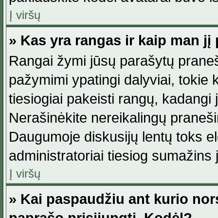
Į viršų
» Kas yra rangas ir kaip man jį 
Rangai žymi jūsų parašytų praneši
pažymimi ypatingi dalyviai, tokie 
tiesiogiai pakeisti rangų, kadangi 
Nerašinėkite nereikalingų praneš
Daugumoje diskusijų lentų toks e
administratoriai tiesiog sumažins
Į viršų
» Kai paspaudžiu ant kurio nor