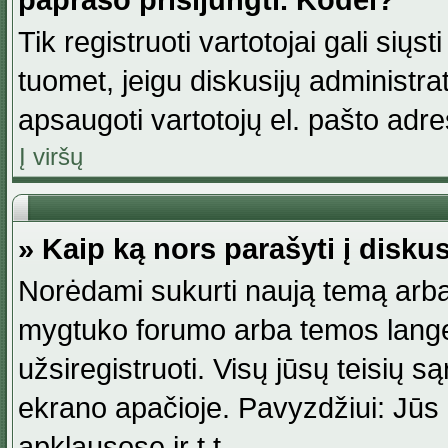
paprašo prisijungti. Kodėl?
Tik registruoti vartotojai gali siųs
tuomet, jeigu diskusijų administr
apsaugoti vartotojų el. pašto adr
Į viršų
» Kaip ką nors parašyti į disku
Norėdami sukurti naują temą arba
mygtuko forumo arba temos lange.
užsiregistruoti. Visų jūsų teisių
ekrano apačioje. Pavyzdžiui: Jūs g
apklausose ir t.t.