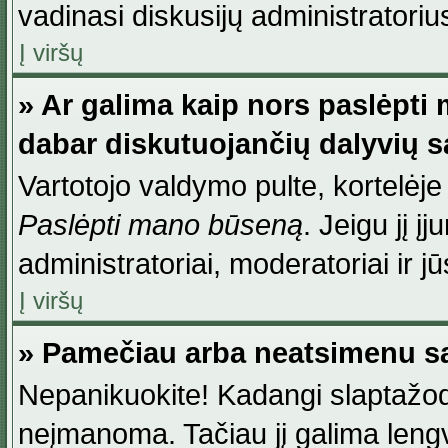
vadinasi diskusijų administratoriu
Į viršų
» Ar galima kaip nors paslėpti
dabar diskutuojančių dalyvių 
Vartotojo valdymo pulte, kortelėje
Paslėpti mano būseną
. Jeigu jį į
administratoriai, moderatoriai ir j
Į viršų
» Pamečiau arba neatsimenu sa
Nepanikuokite! Kadangi slaptažod
neįmanoma. Tačiau jį galima lengva