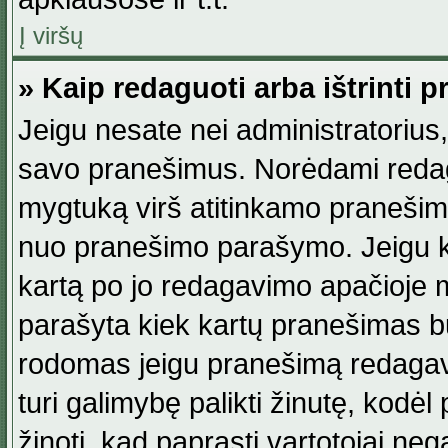
Į viršų
» Kaip redaguoti arba ištrinti 
Jeigu nesate nei administratorius, n
savo pranešimus. Norėdami reda
mygtuką virš atitinkamo pranešimo. 
nuo pranešimo parašymo. Jeigu ka
kartą po jo redagavimo apačioje m
parašyta kiek kartų pranešimas b
rodomas jeigu pranešimą redagavo
turi galimybę palikti žinutę, kodė
žinoti, kad paprasti vartotojai nega