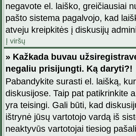
negavote el. laiško, greičiausiai 
pašto sistema pagalvojo, kad laiš
atveju kreipkitės į diskusijų admini
Į viršų
» Kažkada buvau užsiregistravęs
negaliu prisijungti. Ką daryti?!
Pabandykite surasti el. laišką, ku
diskusijose. Taip pat patikrinkite a
yra teisingi. Gali būti, kad diskus
ištrynė jūsų vartotojo vardą iš si
neaktyvūs vartotojai tiesiog paša