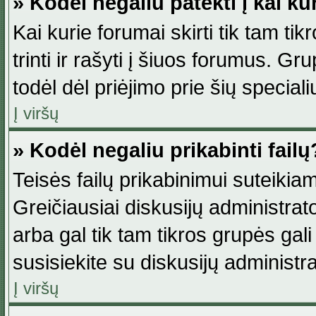
» Kodėl negaliu patekti į kai k
Kai kurie forumai skirti tik tam ti
trinti ir rašyti į šiuos forumus. G
todėl dėl priėjimo prie šių special
Į viršų
» Kodėl negaliu prikabinti failų
Teisės failų prikabinimui suteikia
Greičiausiai diskusijų administrato
arba gal tik tam tikros grupės gali 
susisiekite su diskusijų administra
Į viršų