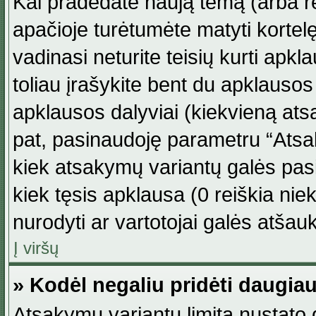
Kai pradedate naują temą (arba r
apačioje turėtumėte matyti kortel
vadinasi neturite teisių kurti apk
toliau įrašykite bent du apklauso
apklausos dalyviai (kiekvieną atsa
pat, pasinaudoję parametru “Atsaky
kiek atsakymų variantų galės pasi
kiek tęsis apklausa (0 reiškia niek
nurodyti ar vartotojai galės atšauk
Į viršų
» Kodėl negaliu pridėti daugi
Atsakymų variantų limitą nustato d