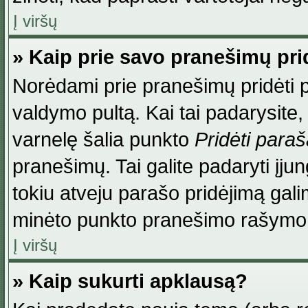
Į viršų
» Kaip prie savo pranešimų pri
Norėdami prie pranešimų pridėti par
valdymo pultą. Kai tai padarysite
varnelę šalia punkto
Pridėti para
pranešimų. Tai galite padaryti įj
tokiu atveju parašo pridėjimą gal
minėto punkto pranešimo rašymo
Į viršų
» Kaip sukurti apklausą?