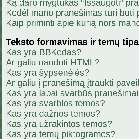
Ką daro mygtukas “Išsaugoti” pr
Kodėl mano pranešimas turi būti p
Kaip priminti apie kurią nors ma
Teksto formavimas ir temų tipa
Kas yra BBKodas?
Ar galiu naudoti HTML?
Kas yra šypsenėlės?
Ar galiu į pranešimą įtraukti pavei
Kas yra labai svarbūs pranešima
Kas yra svarbios temos?
Kas yra dažnos temos?
Kas yra užrakintos temos?
Kas yra temų piktogramos?