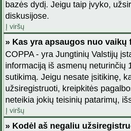
bazės dydį. Jeigu taip įvyko, užsir
diskusijose.
Į viršų
» Kas yra apsaugos nuo vaikų 
COPPA - yra Jungtinių Valstijų įst
informaciją iš asmenų neturinčių 1
sutikimą. Jeigu nesate įsitikinę, k
užsiregistruoti, kreipkitės pagalb
neteikia jokių teisinių patarimų, iš
Į viršų
» Kodėl aš negaliu užsiregistru