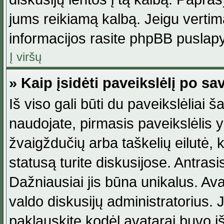
jums reikiamą kalbą. Jeigu vertim
informacijos rasite phpBB puslapy
Į viršų
» Kaip įsidėti paveikslėlį po s
Iš viso gali būti du paveikslėliai š
naudojate, pirmasis paveikslėlis y
žvaigždučių arba taškelių eilutė, 
statusą turite diskusijose. Antras
Dažniausiai jis būna unikalus. Avat
valdo diskusijų administratorius. J
paklauskite kodėl avatarai buvo iš