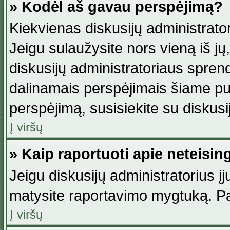
» Kodėl aš gavau perspėjimą?
Kiekvienas diskusijų administrator
Jeigu sulaužysite nors vieną iš jų,
diskusijų administratoriaus spre
dalinamais perspėjimais šiame pus
perspėjimą, susisiekite su diskusi
Į viršų
» Kaip raportuoti apie neteisi
Jeigu diskusijų administratorius į
matysite raportavimo mygtuką. Pa
Į viršų