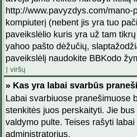
http://www.pavyzdys.com/mano-pave
kompiuterį (nebent jis yra tuo pačiu
paveikslėlio kuris yra už tam tikr
yahoo pašto dėžučių, slaptažodžia
paveikslėlį naudokite BBKodo žym
Į viršų
» Kas yra labai svarbūs praneš
Labai svarbiuose pranešimuose būn
stenkitės juos perskaityti. Jie bus
valdymo pulte. Teises rašyti labai
administratorius.