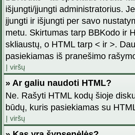
išjungti/įjungti administratorius. J
įjungti ir išjungti per savo nust
metu. Skirtumas tarp BBKodo ir H
skliaustų, o HTML tarp < ir >. Da
pasiekiamas iš pranešimo rašymo
Į viršų
» Ar galiu naudoti HTML?
Ne. Rašyti HTML kodų šioje disku
būdų, kuris pasiekiamas su HTML
Į viršų
» Kas yra šypsenėlės?