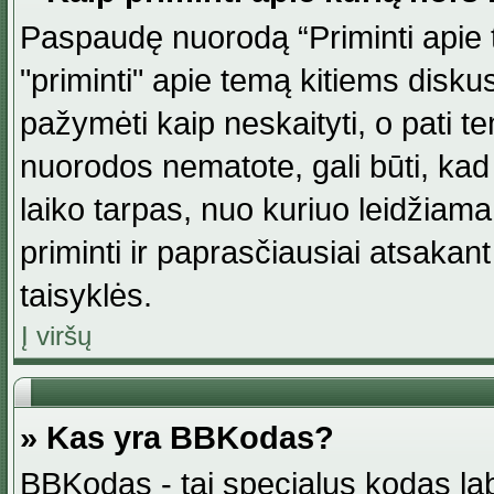
Paspaudę nuorodą “Priminti apie 
"priminti" apie temą kitiems disku
pažymėti kaip neskaityti, o pati t
nuorodos nematote, gali būti, ka
laiko tarpas, nuo kuriuo leidžiama
priminti ir paprasčiausiai atsakant į
taisyklės.
Į viršų
» Kas yra BBKodas?
BBKodas - tai specialus kodas la