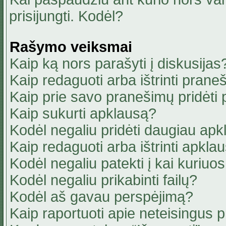
prisijungti. Kodėl?
Rašymo veiksmai
Kaip ką nors parašyti į diskusijas
Kaip redaguoti arba ištrinti pran
Kaip prie savo pranešimų pridėti
Kaip sukurti apklausą?
Kodėl negaliu pridėti daugiau ap
Kaip redaguoti arba ištrinti apkla
Kodėl negaliu patekti į kai kuriu
Kodėl negaliu prikabinti failų?
Kodėl aš gavau perspėjimą?
Kaip raportuoti apie neteisingus