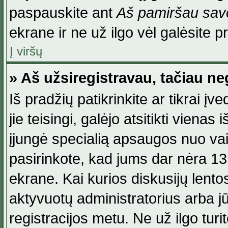
paspauskite ant
Aš pamiršau savo
ekrane ir ne už ilgo vėl galėsite pri
Į viršų
» Aš užsiregistravau, tačiau neg
Iš pradžių patikrinkite ar tikrai įv
jie teisingi, galėjo atsitikti viena
įjungė specialią apsaugos nuo va
pasirinkote, kad jums dar nėra 13
ekrane. Kai kurios diskusijų lentos
aktyvuotų administratorius arba jū
registracijos metu. Ne už ilgo turi