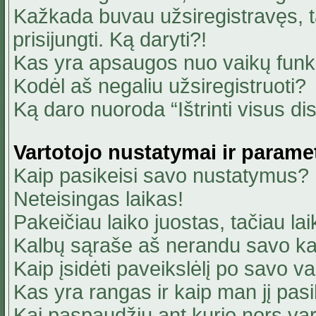
Kažkada buvau užsiregistravęs, ta
prisijungti. Ką daryti?!
Kas yra apsaugos nuo vaikų fun
Kodėl aš negaliu užsiregistruoti?
Ką daro nuoroda “Ištrinti visus di
Vartotojo nustatymai ir parame
Kaip pasikeisi savo nustatymus?
Neteisingas laikas!
Pakeičiau laiko juostas, tačiau lai
Kalbų sąraše aš nerandu savo ka
Kaip įsidėti paveikslėlį po savo v
Kas yra rangas ir kaip man jį pasi
Kai paspaudžiu ant kurio nors va