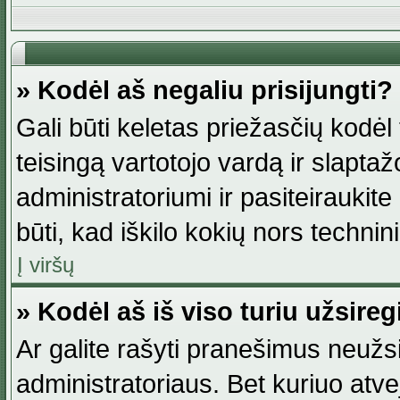
» Kodėl aš negaliu prisijungti?
Gali būti keletas priežasčių kodėl t
teisingą vartotojo vardą ir slaptažod
administratoriumi ir pasiteiraukite
būti, kad iškilo kokių nors technini
Į viršų
» Kodėl aš iš viso turiu užsireg
Ar galite rašyti pranešimus neužsi
administratoriaus. Bet kuriuo atv