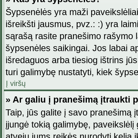
Šypsenėlės yra maži paveikslėlia
išreikšti jausmus, pvz.: :) yra lai
sąrašą rasite pranešimo rašymo la
šypsenėles saikingai. Jos labai 
išredaguos arba tiesiog ištrins jū
turi galimybę nustatyti, kiek šyp
Į viršų
» Ar galiu į pranešimą įtraukti 
Taip, jūs galite į savo pranešimą į
įjungė tokią galimybę, paveikslėlį g
atveju jums reikės nurodyti kelią i