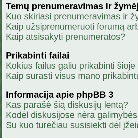
Temų prenumeravimas ir žymė
Kuo skiriasi prenumeravimas ir 
Kaip užsiprenumeruoti forumą ar
Kaip atsisakyti prenumeratos?
Prikabinti failai
Kokius failus galiu prikabinti šioje
Kaip surasti visus mano prikabint
Informacija apie phpBB 3
Kas parašė šią diskusijų lentą?
Kodėl diskusijose nėra galimybė
Su kuo turėčiau susisiekti dėl įžei