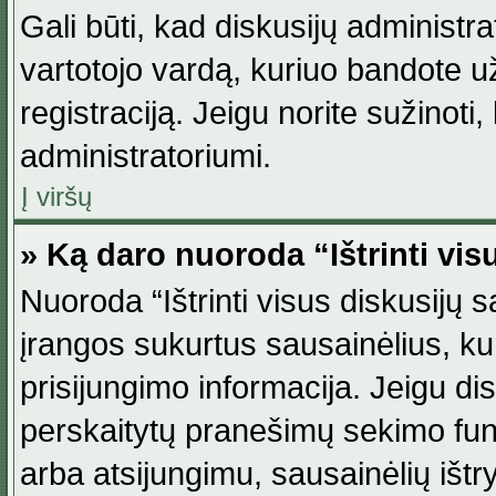
Gali būti, kad diskusijų administ
vartotojo vardą, kuriuo bandote užsi
registraciją. Jeigu norite sužinoti
administratoriumi.
Į viršų
» Ką daro nuoroda “Ištrinti vis
Nuoroda “Ištrinti visus diskusijų
įrangos sukurtus sausainėlius, ku
prisijungimo informacija. Jeigu disk
perskaitytų pranešimų sekimo funkc
arba atsijungimu, sausainėlių ištr