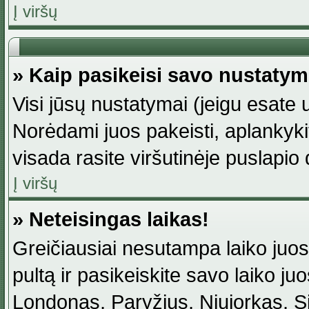
Į viršų
» Kaip pasikeisi savo nustaty
Visi jūsų nustatymai (jeigu esat
Norėdami juos pakeisti, aplankyki
visada rasite viršutinėje puslapio
Į viršų
» Neteisingas laikas!
Greičiausiai nesutampa laiko juost
pultą ir pasikeiskite savo laiko juos
Londonas, Paryžius, Niujorkas, Sidn