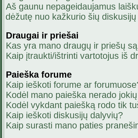
Aš gaunu nepageidaujamus laiškus
dėžutę nuo kažkurio šių diskusijų 
Draugai ir priešai
Kas yra mano draugų ir priešų są
Kaip įtraukti/ištrinti vartotojus i
Paieška forume
Kaip ieškoti forume ar forumuose
Kodėl mano paieška nerado jokių 
Kodėl vykdant paiešką rodo tik tu
Kaip ieškoti diskusijų dalyvių?
Kaip surasti mano paties praneši