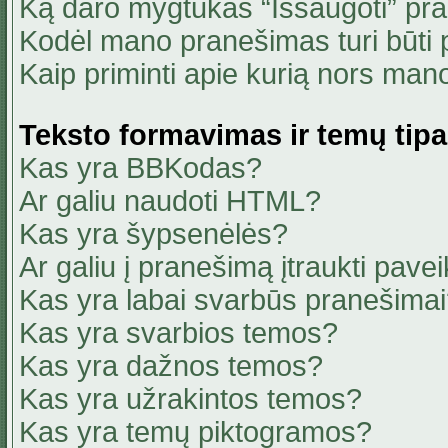
Ką daro mygtukas “Išsaugoti” pr
Kodėl mano pranešimas turi būti p
Kaip priminti apie kurią nors ma
Teksto formavimas ir temų tipa
Kas yra BBKodas?
Ar galiu naudoti HTML?
Kas yra šypsenėlės?
Ar galiu į pranešimą įtraukti pavei
Kas yra labai svarbūs pranešima
Kas yra svarbios temos?
Kas yra dažnos temos?
Kas yra užrakintos temos?
Kas yra temų piktogramos?