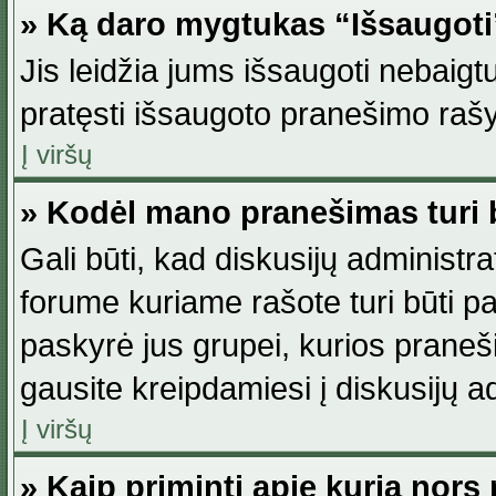
» Ką daro mygtukas “Išsaugot
Jis leidžia jums išsaugoti nebaig
pratęsti išsaugoto pranešimo rašy
Į viršų
» Kodėl mano pranešimas turi b
Gali būti, kad diskusijų administ
forume kuriame rašote turi būti pat
paskyrė jus grupei, kurios pranešim
gausite kreipdamiesi į diskusijų ad
Į viršų
» Kaip priminti apie kurią nor