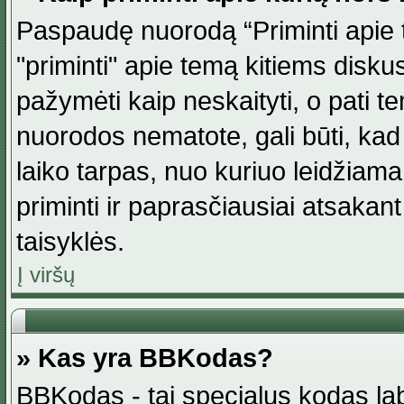
Paspaudę nuorodą “Priminti apie 
"priminti" apie temą kitiems disku
pažymėti kaip neskaityti, o pati t
nuorodos nematote, gali būti, ka
laiko tarpas, nuo kuriuo leidžiama
priminti ir paprasčiausiai atsakant į
taisyklės.
Į viršų
» Kas yra BBKodas?
BBKodas - tai specialus kodas la