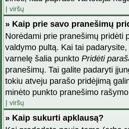
Į viršų
» Kaip prie savo pranešimų pri
Norėdami prie pranešimų pridėti par
valdymo pultą. Kai tai padarysite
varnelę šalia punkto
Pridėti para
pranešimų. Tai galite padaryti įj
tokiu atveju parašo pridėjimą gal
minėto punkto pranešimo rašymo
Į viršų
» Kaip sukurti apklausą?