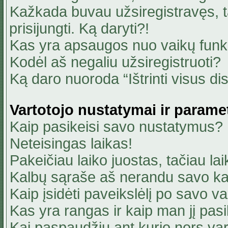
Kažkada buvau užsiregistravęs, ta
prisijungti. Ką daryti?!
Kas yra apsaugos nuo vaikų fun
Kodėl aš negaliu užsiregistruoti?
Ką daro nuoroda “Ištrinti visus di
Vartotojo nustatymai ir parame
Kaip pasikeisi savo nustatymus?
Neteisingas laikas!
Pakeičiau laiko juostas, tačiau lai
Kalbų sąraše aš nerandu savo ka
Kaip įsidėti paveikslėlį po savo v
Kas yra rangas ir kaip man jį pasi
Kai paspaudžiu ant kurio nors va