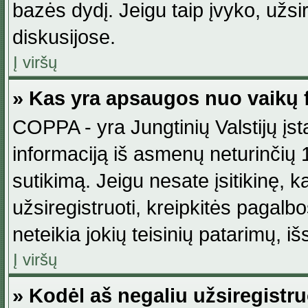
bazės dydį. Jeigu taip įvyko, užsir
diskusijose.
Į viršų
» Kas yra apsaugos nuo vaikų 
COPPA - yra Jungtinių Valstijų įst
informaciją iš asmenų neturinčių 1
sutikimą. Jeigu nesate įsitikinę, k
užsiregistruoti, kreipkitės pagalb
neteikia jokių teisinių patarimų, iš
Į viršų
» Kodėl aš negaliu užsiregistru