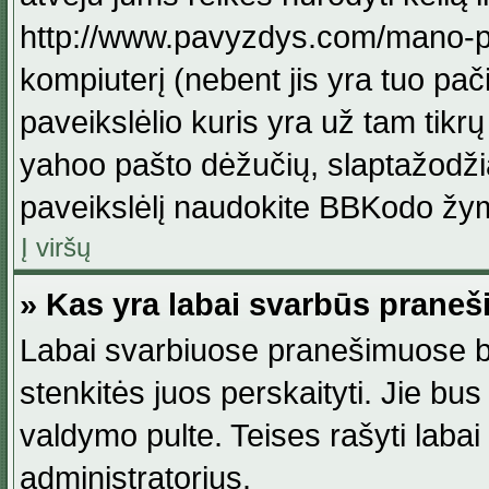
http://www.pavyzdys.com/mano-pave
kompiuterį (nebent jis yra tuo pačiu
paveikslėlio kuris yra už tam tikr
yahoo pašto dėžučių, slaptažodžia
paveikslėlį naudokite BBKodo žym
Į viršų
» Kas yra labai svarbūs praneš
Labai svarbiuose pranešimuose būn
stenkitės juos perskaityti. Jie bus
valdymo pulte. Teises rašyti labai
administratorius.