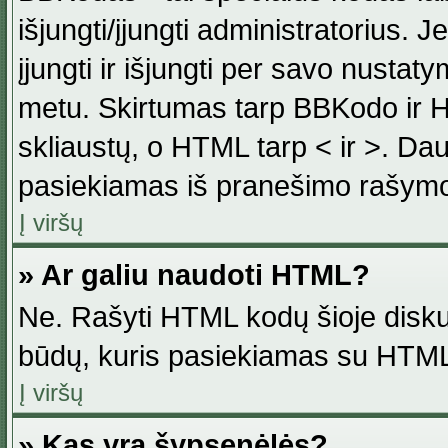
išjungti/įjungti administratorius. J
įjungti ir išjungti per savo nust
metu. Skirtumas tarp BBKodo ir H
skliaustų, o HTML tarp < ir >. Da
pasiekiamas iš pranešimo rašymo
Į viršų
» Ar galiu naudoti HTML?
Ne. Rašyti HTML kodų šioje disku
būdų, kuris pasiekiamas su HTML
Į viršų
» Kas yra šypsenėlės?