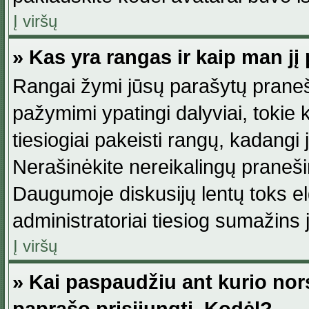
Į viršų
» Kas yra rangas ir kaip man jį 
Rangai žymi jūsų parašytų praneši
pažymimi ypatingi dalyviai, tokie 
tiesiogiai pakeisti rangų, kadangi 
Nerašinėkite nereikalingų praneš
Daugumoje diskusijų lentų toks e
administratoriai tiesiog sumažins
Į viršų
» Kai paspaudžiu ant kurio nor