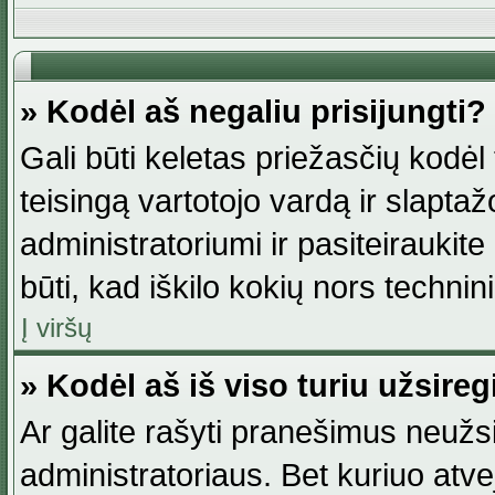
» Kodėl aš negaliu prisijungti?
Gali būti keletas priežasčių kodėl t
teisingą vartotojo vardą ir slaptažod
administratoriumi ir pasiteiraukite
būti, kad iškilo kokių nors technini
Į viršų
» Kodėl aš iš viso turiu užsireg
Ar galite rašyti pranešimus neužsi
administratoriaus. Bet kuriuo atv