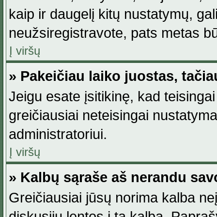
kaip ir daugelį kitų nustatymų, gali 
neužsiregistravote, pats metas būt
Į viršų
» Pakeičiau laiko juostas, tačia
Jeigu esate įsitikinę, kad teisingai
greičiausiai neteisingai nustatymas
administratoriui.
Į viršų
» Kalbų sąraše aš nerandu sav
Greičiausiai jūsų norima kalba neį
diskusijų lentos į tą kalbą. Papraš