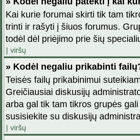
» Kodėl negaliu patekti į kai k
Kai kurie forumai skirti tik tam ti
trinti ir rašyti į šiuos forumus. G
todėl dėl priėjimo prie šių special
Į viršų
» Kodėl negaliu prikabinti failų
Teisės failų prikabinimui suteikia
Greičiausiai diskusijų administrato
arba gal tik tam tikros grupės gali 
susisiekite su diskusijų administra
Į viršų