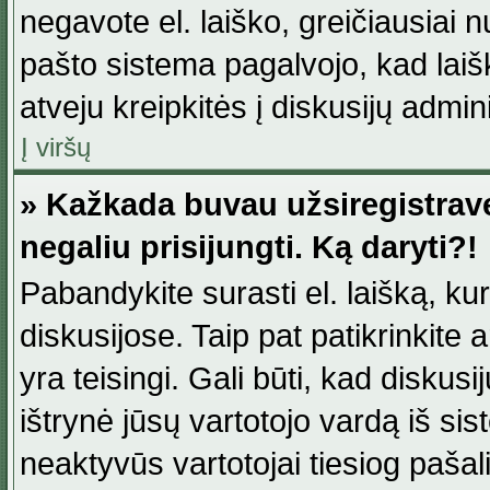
negavote el. laiško, greičiausiai 
pašto sistema pagalvojo, kad laiš
atveju kreipkitės į diskusijų admini
Į viršų
» Kažkada buvau užsiregistravęs
negaliu prisijungti. Ką daryti?!
Pabandykite surasti el. laišką, ku
diskusijose. Taip pat patikrinkite a
yra teisingi. Gali būti, kad diskus
ištrynė jūsų vartotojo vardą iš si
neaktyvūs vartotojai tiesiog paša