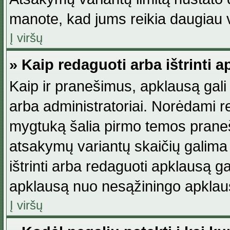
manote, kad jums reikia daugiau v
Į viršų
» Kaip redaguoti arba ištrinti 
Kaip ir pranešimus, apklausą gali 
arba administratoriai. Norėdami 
mygtuką šalia pirmo temos praneši
atsakymų variantų skaičių galima 
ištrinti arba redaguoti apklausą ga
apklausą nuo nesąžiningo apklaus
Į viršų