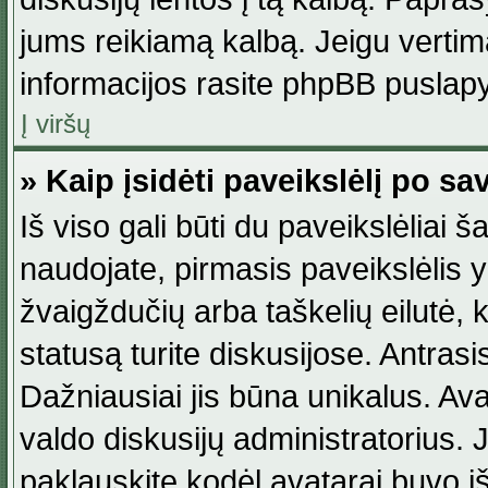
jums reikiamą kalbą. Jeigu vertim
informacijos rasite phpBB puslapy
Į viršų
» Kaip įsidėti paveikslėlį po s
Iš viso gali būti du paveikslėliai š
naudojate, pirmasis paveikslėlis y
žvaigždučių arba taškelių eilutė, 
statusą turite diskusijose. Antras
Dažniausiai jis būna unikalus. Avat
valdo diskusijų administratorius. J
paklauskite kodėl avatarai buvo iš