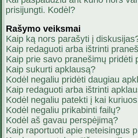
prisijungti. Kodėl?
Rašymo veiksmai
Kaip ką nors parašyti į diskusijas
Kaip redaguoti arba ištrinti pran
Kaip prie savo pranešimų pridėti
Kaip sukurti apklausą?
Kodėl negaliu pridėti daugiau ap
Kaip redaguoti arba ištrinti apkla
Kodėl negaliu patekti į kai kuriu
Kodėl negaliu prikabinti failų?
Kodėl aš gavau perspėjimą?
Kaip raportuoti apie neteisingus