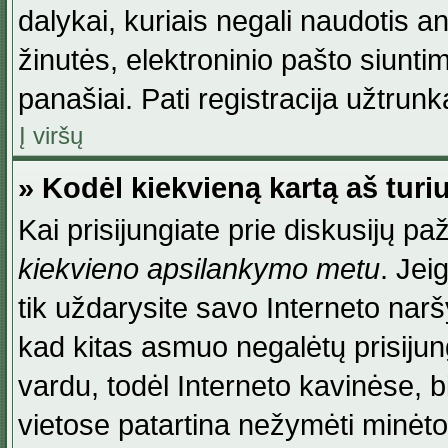
dalykai, kuriais negali naudotis an
žinutės, elektroninio pašto siunti
panašiai. Pati registracija užtrunka
Į viršų
» Kodėl kiekvieną kartą aš turiu
Kai prisijungiate prie diskusijų p
kiekvieno apsilankymo metu
. Jei
tik uždarysite savo Interneto na
kad kitas asmuo negalėtų prisiju
vardu, todėl Interneto kavinėse, b
vietose patartina nežymėti minėt