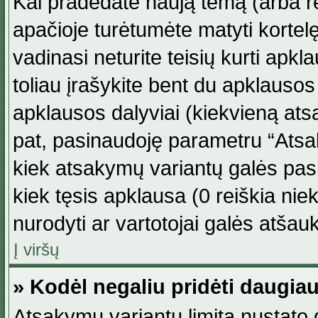
Kai pradedate naują temą (arba r
apačioje turėtumėte matyti kortel
vadinasi neturite teisių kurti apk
toliau įrašykite bent du apklauso
apklausos dalyviai (kiekvieną atsa
pat, pasinaudoję parametru “Atsaky
kiek atsakymų variantų galės pasi
kiek tęsis apklausa (0 reiškia niek
nurodyti ar vartotojai galės atšauk
Į viršų
» Kodėl negaliu pridėti daugi
Atsakymų variantų limitą nustato d