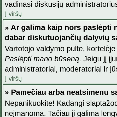
vadinasi diskusijų administratoriu
Į viršų
» Ar galima kaip nors paslėpti
dabar diskutuojančių dalyvių 
Vartotojo valdymo pulte, kortelėje
Paslėpti mano būseną
. Jeigu jį į
administratoriai, moderatoriai ir j
Į viršų
» Pamečiau arba neatsimenu sa
Nepanikuokite! Kadangi slaptažod
neįmanoma. Tačiau jį galima lengva