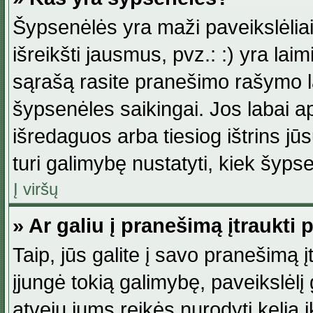
Šypsenėlės yra maži paveikslėlia
išreikšti jausmus, pvz.: :) yra lai
sąrašą rasite pranešimo rašymo la
šypsenėles saikingai. Jos labai 
išredaguos arba tiesiog ištrins jū
turi galimybę nustatyti, kiek šyp
Į viršų
» Ar galiu į pranešimą įtraukti 
Taip, jūs galite į savo pranešimą į
įjungė tokią galimybę, paveikslėlį g
atveju jums reikės nurodyti kelią i