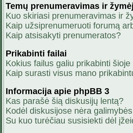
Temų prenumeravimas ir žymė
Kuo skiriasi prenumeravimas ir 
Kaip užsiprenumeruoti forumą ar
Kaip atsisakyti prenumeratos?
Prikabinti failai
Kokius failus galiu prikabinti šioje
Kaip surasti visus mano prikabint
Informacija apie phpBB 3
Kas parašė šią diskusijų lentą?
Kodėl diskusijose nėra galimybė
Su kuo turėčiau susisiekti dėl įžei