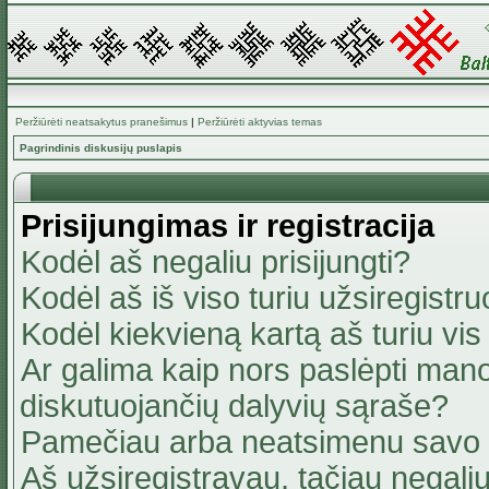
Peržiūrėti neatsakytus pranešimus
|
Peržiūrėti aktyvias temas
Pagrindinis diskusijų puslapis
Prisijungimas ir registracija
Kodėl aš negaliu prisijungti?
Kodėl aš iš viso turiu užsiregistru
Kodėl kiekvieną kartą aš turiu vis 
Ar galima kaip nors paslėpti mano
diskutuojančių dalyvių sąraše?
Pamečiau arba neatsimenu savo 
Aš užsiregistravau, tačiau negaliu 