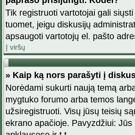
paprašo prisijungti. Kodėl?
Tik registruoti vartotojai gali siųs
tuomet, jeigu diskusijų administr
apsaugoti vartotojų el. pašto adr
Į viršų
» Kaip ką nors parašyti į disku
Norėdami sukurti naują temą arba
mygtuko forumo arba temos lange.
užsiregistruoti. Visų jūsų teisių
ekrano apačioje. Pavyzdžiui: Jūs g
apklausose ir t.t.