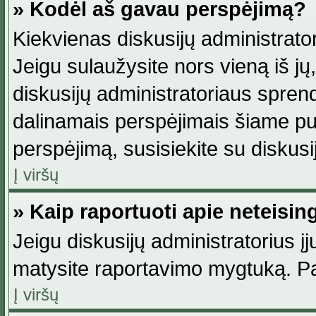
» Kodėl aš gavau perspėjimą?
Kiekvienas diskusijų administrator
Jeigu sulaužysite nors vieną iš jų,
diskusijų administratoriaus spre
dalinamais perspėjimais šiame pus
perspėjimą, susisiekite su diskusi
Į viršų
» Kaip raportuoti apie neteisi
Jeigu diskusijų administratorius į
matysite raportavimo mygtuką. Pa
Į viršų