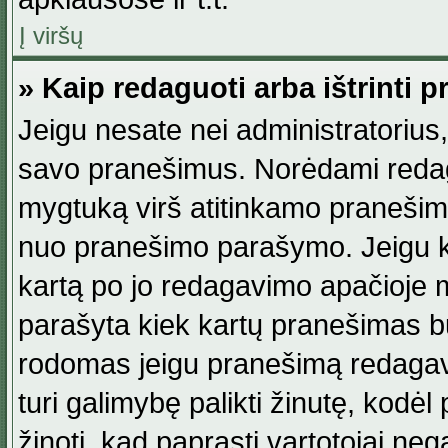
Į viršų
» Kaip redaguoti arba ištrinti 
Jeigu nesate nei administratorius, n
savo pranešimus. Norėdami reda
mygtuką virš atitinkamo pranešimo. 
nuo pranešimo parašymo. Jeigu ka
kartą po jo redagavimo apačioje m
parašyta kiek kartų pranešimas b
rodomas jeigu pranešimą redagavo
turi galimybę palikti žinutę, kodė
žinoti, kad paprasti vartotojai nega