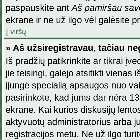
paspauskite ant
Aš pamiršau savo
ekrane ir ne už ilgo vėl galėsite pri
Į viršų
» Aš užsiregistravau, tačiau neg
Iš pradžių patikrinkite ar tikrai įv
jie teisingi, galėjo atsitikti viena
įjungė specialią apsaugos nuo va
pasirinkote, kad jums dar nėra 13
ekrane. Kai kurios diskusijų lentos
aktyvuotų administratorius arba jū
registracijos metu. Ne už ilgo turi