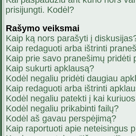
prisijungti. Kodėl?
Rašymo veiksmai
Kaip ką nors parašyti į diskusijas
Kaip redaguoti arba ištrinti pran
Kaip prie savo pranešimų pridėti
Kaip sukurti apklausą?
Kodėl negaliu pridėti daugiau ap
Kaip redaguoti arba ištrinti apkla
Kodėl negaliu patekti į kai kuriu
Kodėl negaliu prikabinti failų?
Kodėl aš gavau perspėjimą?
Kaip raportuoti apie neteisingus