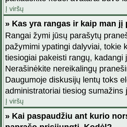
Į viršų
» Kas yra rangas ir kaip man jį 
Rangai žymi jūsų parašytų praneši
pažymimi ypatingi dalyviai, tokie 
tiesiogiai pakeisti rangų, kadangi 
Nerašinėkite nereikalingų praneš
Daugumoje diskusijų lentų toks e
administratoriai tiesiog sumažins
Į viršų
» Kai paspaudžiu ant kurio nor