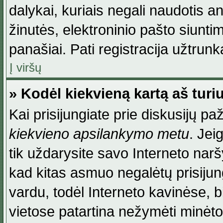
dalykai, kuriais negali naudotis an
žinutės, elektroninio pašto siunti
panašiai. Pati registracija užtrunka
Į viršų
» Kodėl kiekvieną kartą aš turiu
Kai prisijungiate prie diskusijų p
kiekvieno apsilankymo metu
. Jei
tik uždarysite savo Interneto na
kad kitas asmuo negalėtų prisiju
vardu, todėl Interneto kavinėse, b
vietose patartina nežymėti minėt