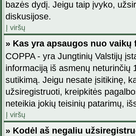
bazės dydį. Jeigu taip įvyko, užsir
diskusijose.
Į viršų
» Kas yra apsaugos nuo vaikų 
COPPA - yra Jungtinių Valstijų įst
informaciją iš asmenų neturinčių 1
sutikimą. Jeigu nesate įsitikinę, k
užsiregistruoti, kreipkitės pagalb
neteikia jokių teisinių patarimų, iš
Į viršų
» Kodėl aš negaliu užsiregistru