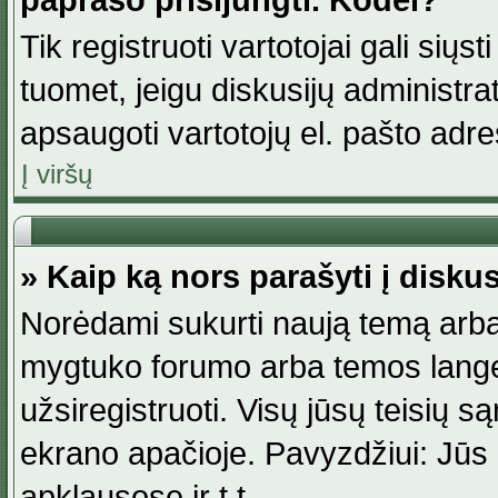
paprašo prisijungti. Kodėl?
Tik registruoti vartotojai gali siųs
tuomet, jeigu diskusijų administr
apsaugoti vartotojų el. pašto adr
Į viršų
» Kaip ką nors parašyti į disku
Norėdami sukurti naują temą arba
mygtuko forumo arba temos lange.
užsiregistruoti. Visų jūsų teisių
ekrano apačioje. Pavyzdžiui: Jūs g
apklausose ir t.t.