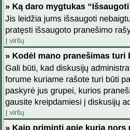
» Ką daro mygtukas “Išsaugot
Jis leidžia jums išsaugoti nebaig
pratęsti išsaugoto pranešimo rašy
Į viršų
» Kodėl mano pranešimas turi b
Gali būti, kad diskusijų administ
forume kuriame rašote turi būti pat
paskyrė jus grupei, kurios pranešim
gausite kreipdamiesi į diskusijų ad
Į viršų
» Kaip priminti apie kurią nor