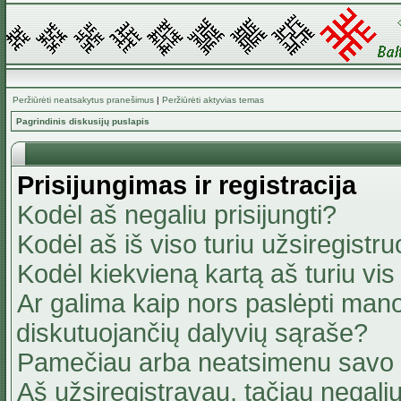
Peržiūrėti neatsakytus pranešimus
|
Peržiūrėti aktyvias temas
Pagrindinis diskusijų puslapis
Prisijungimas ir registracija
Kodėl aš negaliu prisijungti?
Kodėl aš iš viso turiu užsiregistru
Kodėl kiekvieną kartą aš turiu vis 
Ar galima kaip nors paslėpti mano
diskutuojančių dalyvių sąraše?
Pamečiau arba neatsimenu savo 
Aš užsiregistravau, tačiau negaliu 