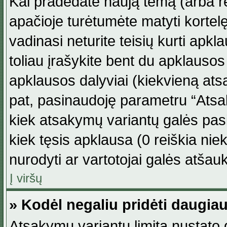
Kai pradedate naują temą (arba r
apačioje turėtumėte matyti kortel
vadinasi neturite teisių kurti apk
toliau įrašykite bent du apklauso
apklausos dalyviai (kiekvieną atsa
pat, pasinaudoję parametru “Atsaky
kiek atsakymų variantų galės pasi
kiek tęsis apklausa (0 reiškia niek
nurodyti ar vartotojai galės atšauk
Į viršų
» Kodėl negaliu pridėti daugi
Atsakymų variantų limitą nustato d