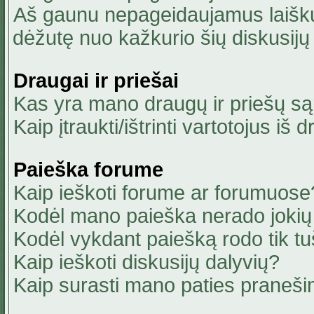
Aš gaunu nepageidaujamus laiškus
dėžutę nuo kažkurio šių diskusijų 
Draugai ir priešai
Kas yra mano draugų ir priešų są
Kaip įtraukti/ištrinti vartotojus i
Paieška forume
Kaip ieškoti forume ar forumuose
Kodėl mano paieška nerado jokių 
Kodėl vykdant paiešką rodo tik tu
Kaip ieškoti diskusijų dalyvių?
Kaip surasti mano paties praneši