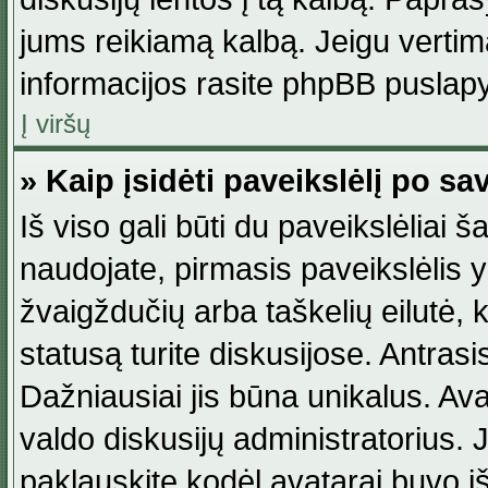
jums reikiamą kalbą. Jeigu vertim
informacijos rasite phpBB puslapy
Į viršų
» Kaip įsidėti paveikslėlį po s
Iš viso gali būti du paveikslėliai š
naudojate, pirmasis paveikslėlis y
žvaigždučių arba taškelių eilutė, 
statusą turite diskusijose. Antras
Dažniausiai jis būna unikalus. Avat
valdo diskusijų administratorius. J
paklauskite kodėl avatarai buvo iš