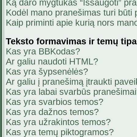
Ką daro mygtukas “Išsaugoti” pr
Kodėl mano pranešimas turi būti p
Kaip priminti apie kurią nors ma
Teksto formavimas ir temų tipa
Kas yra BBKodas?
Ar galiu naudoti HTML?
Kas yra šypsenėlės?
Ar galiu į pranešimą įtraukti pavei
Kas yra labai svarbūs pranešima
Kas yra svarbios temos?
Kas yra dažnos temos?
Kas yra užrakintos temos?
Kas yra temų piktogramos?