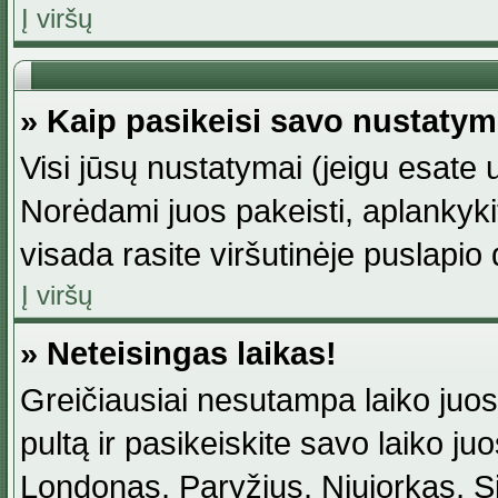
Į viršų
» Kaip pasikeisi savo nustaty
Visi jūsų nustatymai (jeigu esat
Norėdami juos pakeisti, aplankyki
visada rasite viršutinėje puslapio
Į viršų
» Neteisingas laikas!
Greičiausiai nesutampa laiko juost
pultą ir pasikeiskite savo laiko juos
Londonas, Paryžius, Niujorkas, Sidn