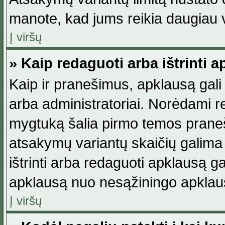
manote, kad jums reikia daugiau v
Į viršų
» Kaip redaguoti arba ištrinti 
Kaip ir pranešimus, apklausą gali 
arba administratoriai. Norėdami 
mygtuką šalia pirmo temos praneši
atsakymų variantų skaičių galima 
ištrinti arba redaguoti apklausą ga
apklausą nuo nesąžiningo apklaus
Į viršų