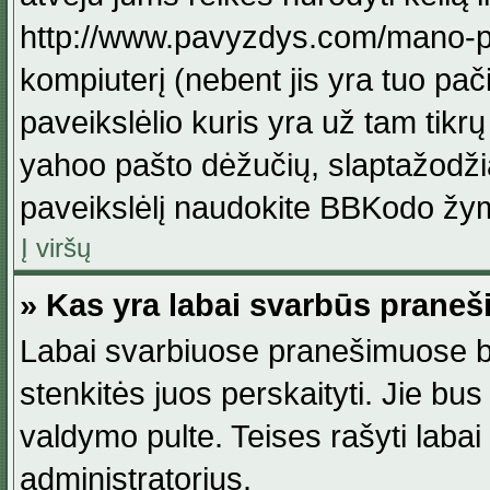
http://www.pavyzdys.com/mano-pave
kompiuterį (nebent jis yra tuo pačiu
paveikslėlio kuris yra už tam tikr
yahoo pašto dėžučių, slaptažodžia
paveikslėlį naudokite BBKodo žym
Į viršų
» Kas yra labai svarbūs praneš
Labai svarbiuose pranešimuose būn
stenkitės juos perskaityti. Jie bus
valdymo pulte. Teises rašyti labai
administratorius.