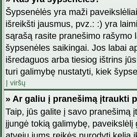
Šypsenėlės yra maži paveikslėlia
išreikšti jausmus, pvz.: :) yra lai
sąrašą rasite pranešimo rašymo la
šypsenėles saikingai. Jos labai 
išredaguos arba tiesiog ištrins jū
turi galimybę nustatyti, kiek šyp
Į viršų
» Ar galiu į pranešimą įtraukti 
Taip, jūs galite į savo pranešimą į
įjungė tokią galimybę, paveikslėlį g
atveju jums reikės nurodyti kelią i