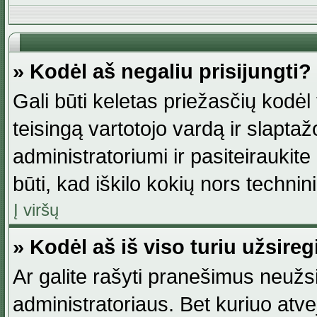
» Kodėl aš negaliu prisijungti?
Gali būti keletas priežasčių kodėl t
teisingą vartotojo vardą ir slaptažod
administratoriumi ir pasiteiraukite
būti, kad iškilo kokių nors technini
Į viršų
» Kodėl aš iš viso turiu užsireg
Ar galite rašyti pranešimus neužsi
administratoriaus. Bet kuriuo atv