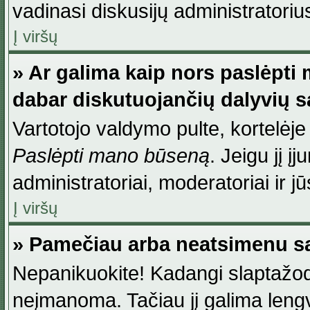
vadinasi diskusijų administratoriu
Į viršų
» Ar galima kaip nors paslėpti
dabar diskutuojančių dalyvių 
Vartotojo valdymo pulte, kortelėje
Paslėpti mano būseną
. Jeigu jį į
administratoriai, moderatoriai ir j
Į viršų
» Pamečiau arba neatsimenu sa
Nepanikuokite! Kadangi slaptažod
neįmanoma. Tačiau jį galima lengva