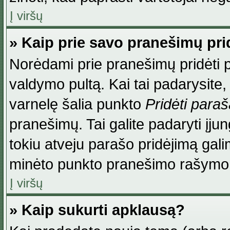
Į viršų
» Kaip prie savo pranešimų pri
Norėdami prie pranešimų pridėti par
valdymo pultą. Kai tai padarysite
varnelę šalia punkto
Pridėti para
pranešimų. Tai galite padaryti įj
tokiu atveju parašo pridėjimą gal
minėto punkto pranešimo rašymo
Į viršų
» Kaip sukurti apklausą?