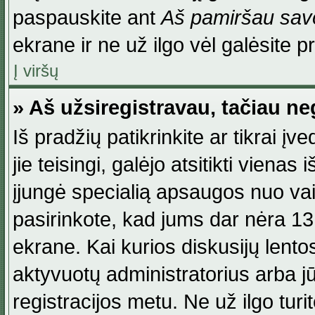
paspauskite ant
Aš pamiršau savo
ekrane ir ne už ilgo vėl galėsite pri
Į viršų
» Aš užsiregistravau, tačiau neg
Iš pradžių patikrinkite ar tikrai įv
jie teisingi, galėjo atsitikti viena
įjungė specialią apsaugos nuo va
pasirinkote, kad jums dar nėra 13
ekrane. Kai kurios diskusijų lentos
aktyvuotų administratorius arba jū
registracijos metu. Ne už ilgo turi