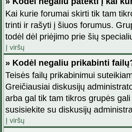
» Kodėl negaliu patekti į kai k
Kai kurie forumai skirti tik tam ti
trinti ir rašyti į šiuos forumus. G
todėl dėl priėjimo prie šių special
Į viršų
» Kodėl negaliu prikabinti failų
Teisės failų prikabinimui suteikia
Greičiausiai diskusijų administrato
arba gal tik tam tikros grupės gali 
susisiekite su diskusijų administra
Į viršų