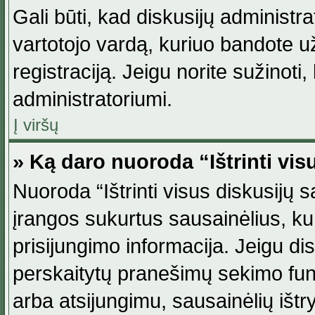
Gali būti, kad diskusijų administ
vartotojo vardą, kuriuo bandote užsi
registraciją. Jeigu norite sužinoti
administratoriumi.
Į viršų
» Ką daro nuoroda “Ištrinti vis
Nuoroda “Ištrinti visus diskusijų
įrangos sukurtus sausainėlius, ku
prisijungimo informacija. Jeigu disk
perskaitytų pranešimų sekimo funkc
arba atsijungimu, sausainėlių ištr