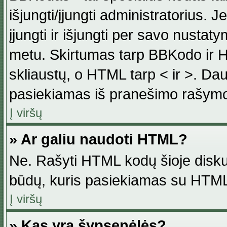
išjungti/įjungti administratorius. J
įjungti ir išjungti per savo nust
metu. Skirtumas tarp BBKodo ir H
skliaustų, o HTML tarp < ir >. Da
pasiekiamas iš pranešimo rašymo
Į viršų
» Ar galiu naudoti HTML?
Ne. Rašyti HTML kodų šioje disku
būdų, kuris pasiekiamas su HTML
Į viršų
» Kas yra šypsenėlės?