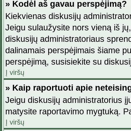
» Kodėl aš gavau perspėjimą?
Kiekvienas diskusijų administrator
Jeigu sulaužysite nors vieną iš jų,
diskusijų administratoriaus spre
dalinamais perspėjimais šiame pus
perspėjimą, susisiekite su diskusi
Į viršų
» Kaip raportuoti apie neteisi
Jeigu diskusijų administratorius į
matysite raportavimo mygtuką. Pa
Į viršų