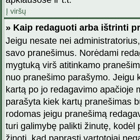
Į viršų
» Kaip redaguoti arba ištrinti 
Jeigu nesate nei administratorius, n
savo pranešimus. Norėdami reda
mygtuką virš atitinkamo pranešimo. 
nuo pranešimo parašymo. Jeigu ka
kartą po jo redagavimo apačioje m
parašyta kiek kartų pranešimas b
rodomas jeigu pranešimą redagavo
turi galimybę palikti žinutę, kodė
žinoti, kad paprasti vartotojai nega