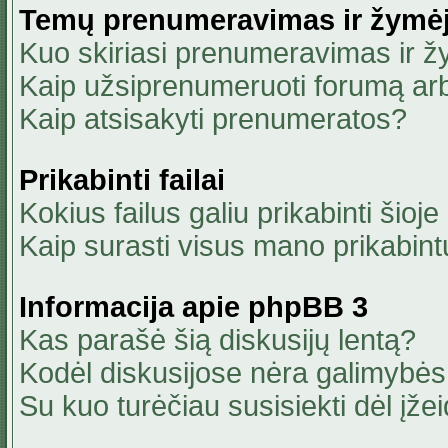
Temų prenumeravimas ir žymė
Kuo skiriasi prenumeravimas ir 
Kaip užsiprenumeruoti forumą ar
Kaip atsisakyti prenumeratos?
Prikabinti failai
Kokius failus galiu prikabinti šioje
Kaip surasti visus mano prikabint
Informacija apie phpBB 3
Kas parašė šią diskusijų lentą?
Kodėl diskusijose nėra galimybė
Su kuo turėčiau susisiekti dėl įžei