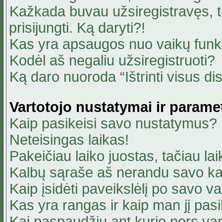
Kažkada buvau užsiregistravęs, ta
prisijungti. Ką daryti?!
Kas yra apsaugos nuo vaikų fun
Kodėl aš negaliu užsiregistruoti?
Ką daro nuoroda “Ištrinti visus di
Vartotojo nustatymai ir parame
Kaip pasikeisi savo nustatymus?
Neteisingas laikas!
Pakeičiau laiko juostas, tačiau lai
Kalbų sąraše aš nerandu savo ka
Kaip įsidėti paveikslėlį po savo v
Kas yra rangas ir kaip man jį pasi
Kai paspaudžiu ant kurio nors va