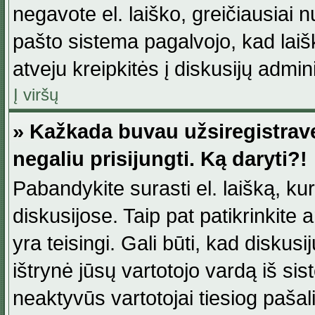
negavote el. laiško, greičiausiai 
pašto sistema pagalvojo, kad laiš
atveju kreipkitės į diskusijų admini
Į viršų
» Kažkada buvau užsiregistravęs
negaliu prisijungti. Ką daryti?!
Pabandykite surasti el. laišką, ku
diskusijose. Taip pat patikrinkite a
yra teisingi. Gali būti, kad diskus
ištrynė jūsų vartotojo vardą iš si
neaktyvūs vartotojai tiesiog paša