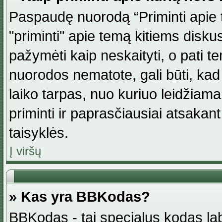
Paspaudę nuorodą “Priminti apie 
"priminti" apie temą kitiems disku
pažymėti kaip neskaityti, o pati t
nuorodos nematote, gali būti, ka
laiko tarpas, nuo kuriuo leidžiama
priminti ir paprasčiausiai atsakant į
taisyklės.
Į viršų
» Kas yra BBKodas?
BBKodas - tai specialus kodas la