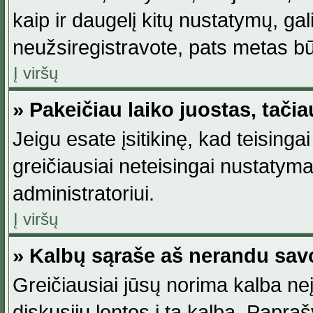
kaip ir daugelį kitų nustatymų, gali 
neužsiregistravote, pats metas būt
Į viršų
» Pakeičiau laiko juostas, tačia
Jeigu esate įsitikinę, kad teisingai
greičiausiai neteisingai nustatymas
administratoriui.
Į viršų
» Kalbų sąraše aš nerandu sav
Greičiausiai jūsų norima kalba neį
diskusijų lentos į tą kalbą. Papraš